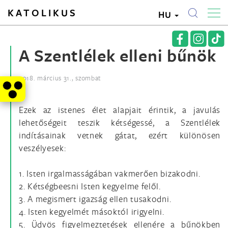
KATOLIKUS
HU
A Szentlélek elleni bűnök
2018. március 31., szombat
Ezek az istenes élet alapjait érintik, a javulás
lehetőségeit teszik kétségessé, a Szentlélek
indításainak vetnek gátat, ezért különösen
veszélyesek:
1. Isten irgalmasságában vakmerően bizakodni.
2. Kétségbeesni Isten kegyelme felől.
3. A megismert igazság ellen tusakodni.
4. Isten kegyelmét másoktól irigyelni.
5. Üdvös figyelmeztetések ellenére a bűnökben