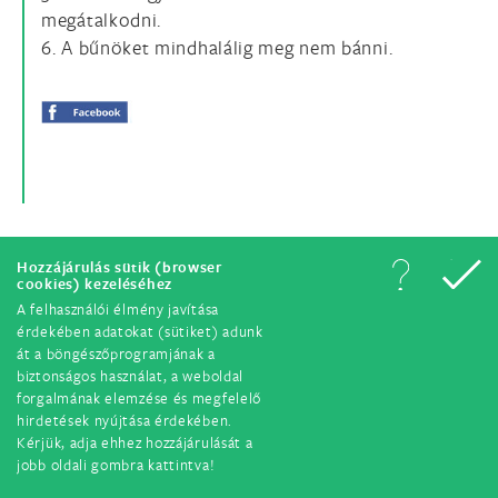
megátalkodni.
6. A bűnöket mindhalálig meg nem bánni.
Hozzájárulás sütik (browser
cookies) kezeléséhez
© Minden jog fenntartva. 2018.
A felhasználói élmény javítása
érdekében adatokat (sütiket) adunk
át a böngészőprogramjának a
biztonságos használat, a weboldal
forgalmának elemzése és megfelelő
hirdetések nyújtása érdekében.
Kérjük, adja ehhez hozzájárulását a
jobb oldali gombra kattintva!