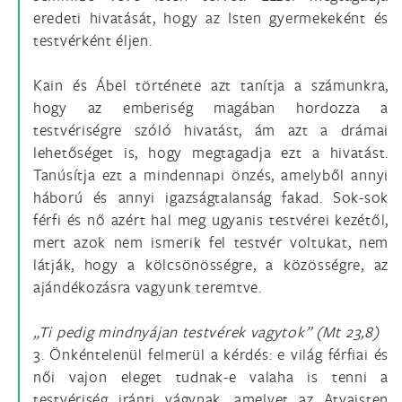
eredeti hivatását, hogy az Isten gyermekeként és
testvérként éljen.
Kain és Ábel története azt tanítja a számunkra,
hogy az emberiség magában hordozza a
testvériségre szóló hivatást, ám azt a drámai
lehetőséget is, hogy megtagadja ezt a hivatást.
Tanúsítja ezt a mindennapi önzés, amelyből annyi
háború és annyi igazságtalanság fakad. Sok-sok
férfi és nő azért hal meg ugyanis testvérei kezétől,
mert azok nem ismerik fel testvér voltukat, nem
látják, hogy a kölcsönösségre, a közösségre, az
ajándékozásra vagyunk teremtve.
„Ti pedig mindnyájan testvérek vagytok” (Mt 23,8)
3. Önkéntelenül felmerül a kérdés: e világ férfiai és
női vajon eleget tudnak-e valaha is tenni a
testvériség iránti vágynak, amelyet az Atyaisten