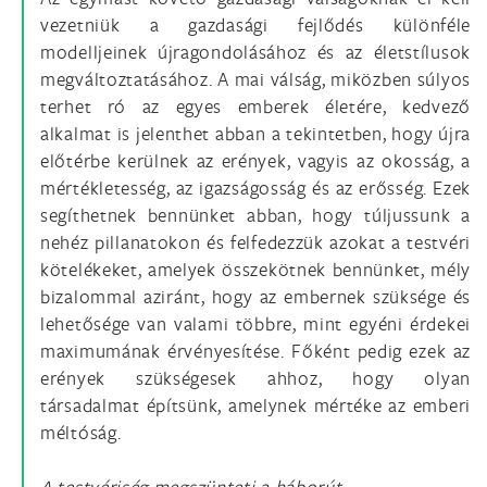
vezetniük a gazdasági fejlődés különféle
modelljeinek újragondolásához és az életstílusok
megváltoztatásához. A mai válság, miközben súlyos
terhet ró az egyes emberek életére, kedvező
alkalmat is jelenthet abban a tekintetben, hogy újra
előtérbe kerülnek az erények, vagyis az okosság, a
mértékletesség, az igazságosság és az erősség. Ezek
segíthetnek bennünket abban, hogy túljussunk a
nehéz pillanatokon és felfedezzük azokat a testvéri
kötelékeket, amelyek összekötnek bennünket, mély
bizalommal aziránt, hogy az embernek szüksége és
lehetősége van valami többre, mint egyéni érdekei
maximumának érvényesítése. Főként pedig ezek az
erények szükségesek ahhoz, hogy olyan
társadalmat építsünk, amelynek mértéke az emberi
méltóság.
A testvériség megszünteti a háborút