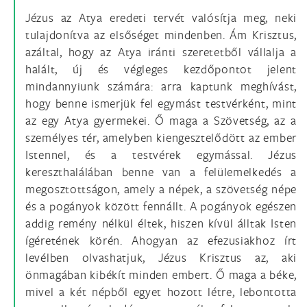
Jézus az Atya eredeti tervét valósítja meg, neki
tulajdonítva az elsőséget mindenben. Ám Krisztus,
azáltal, hogy az Atya iránti szeretetből vállalja a
halált, új és végleges kezdőpontot jelent
mindannyiunk számára: arra kaptunk meghívást,
hogy benne ismerjük fel egymást testvérként, mint
az egy Atya gyermekei. Ő maga a Szövetség, az a
személyes tér, amelyben kiengesztelődött az ember
Istennel, és a testvérek egymással. Jézus
kereszthalálában benne van a felülemelkedés a
megosztottságon, amely a népek, a szövetség népe
és a pogányok között fennállt. A pogányok egészen
addig remény nélkül éltek, hiszen kívül álltak Isten
ígéretének körén. Ahogyan az efezusiakhoz írt
levélben olvashatjuk, Jézus Krisztus az, aki
önmagában kibékít minden embert. Ő maga a béke,
mivel a két népből egyet hozott létre, lebontotta