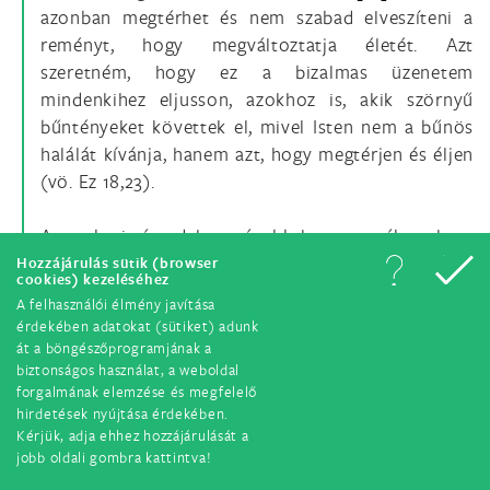
azonban megtérhet és nem szabad elveszíteni a
reményt, hogy megváltoztatja életét. Azt
szeretném, hogy ez a bizalmas üzenetem
mindenkihez eljusson, azokhoz is, akik szörnyű
bűntényeket követtek el, mivel Isten nem a bűnös
halálát kívánja, hanem azt, hogy megtérjen és éljen
(vö. Ez 18,23).
Az emberi társadalom tágabb kontextusában, ha a
bűnre és kiszabott büntetésre tekintünk, eszünkbe
Hozzájárulás sütik (browser
cookies) kezeléséhez
jutnak azok az embertelen körülmények, amelyek
A felhasználói élmény javítása
közepette számos fegyházban emberhez méltatlan
érdekében adatokat (sütiket) adunk
állapotba vannak taszítva a fogvatartottak, emberi
át a böngészőprogramjának a
biztonságos használat, a weboldal
méltóságukban meggyalázzák őket, és megtagadják
forgalmának elemzése és megfelelő
tőlük a jóvátétel akarását és kifejezésének
hirdetések nyújtása érdekében.
lehetőségét. Az Egyház sokat tesz ezeken a
Kérjük, adja ehhez hozzájárulását a
helyeken, a legtöbbször csendben. Bátorítok
jobb oldali gombra kattintva!
mindenkit, hogy mindig többet és többet tegyünk,