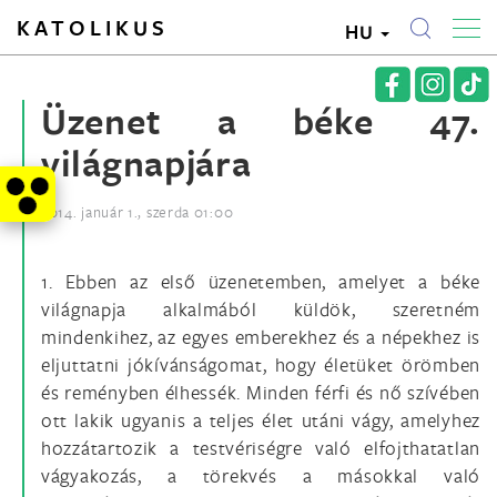
KATOLIKUS
HU
Üzenet a béke 47.
világnapjára
2014. január 1., szerda 01:00
1. Ebben az első üzenetemben, amelyet a béke
világnapja alkalmából küldök, szeretném
mindenkihez, az egyes emberekhez és a népekhez is
eljuttatni jókívánságomat, hogy életüket örömben
és reményben élhessék. Minden férfi és nő szívében
ott lakik ugyanis a teljes élet utáni vágy, amelyhez
hozzátartozik a testvériségre való elfojthatatlan
vágyakozás, a törekvés a másokkal való