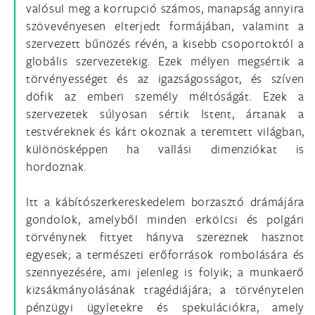
valósul meg a korrupció számos, manapság annyira
szövevényesen elterjedt formájában, valamint a
szervezett bűnözés révén, a kisebb csoportoktól a
globális szervezetekig. Ezek mélyen megsértik a
törvényességet és az igazságosságot, és szíven
döfik az emberi személy méltóságát. Ezek a
szervezetek súlyosan sértik Istent, ártanak a
testvéreknek és kárt okoznak a teremtett világban,
különösképpen ha vallási dimenziókat is
hordoznak.
Itt a kábítószerkereskedelem borzasztó drámájára
gondolok, amelyből minden erkölcsi és polgári
törvénynek fittyet hányva szereznek hasznot
egyesek; a természeti erőforrások rombolására és
szennyezésére, ami jelenleg is folyik; a munkaerő
kizsákmányolásának tragédiájára; a törvénytelen
pénzügyi ügyletekre és spekulációkra, amely