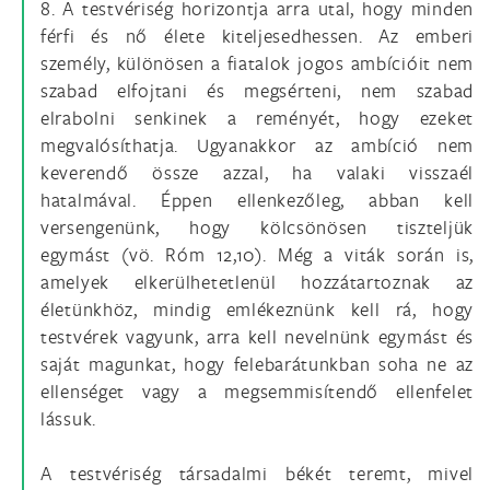
8. A testvériség horizontja arra utal, hogy minden
férfi és nő élete kiteljesedhessen. Az emberi
személy, különösen a fiatalok jogos ambícióit nem
szabad elfojtani és megsérteni, nem szabad
elrabolni senkinek a reményét, hogy ezeket
megvalósíthatja. Ugyanakkor az ambíció nem
keverendő össze azzal, ha valaki visszaél
hatalmával. Éppen ellenkezőleg, abban kell
versengenünk, hogy kölcsönösen tiszteljük
egymást (vö. Róm 12,10). Még a viták során is,
amelyek elkerülhetetlenül hozzátartoznak az
életünkhöz, mindig emlékeznünk kell rá, hogy
testvérek vagyunk, arra kell nevelnünk egymást és
saját magunkat, hogy felebarátunkban soha ne az
ellenséget vagy a megsemmisítendő ellenfelet
lássuk.
A testvériség társadalmi békét teremt, mivel