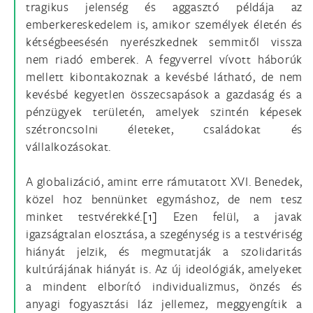
tragikus jelenség és aggasztó példája az
emberkereskedelem is, amikor személyek életén és
kétségbeesésén nyerészkednek semmitől vissza
nem riadó emberek. A fegyverrel vívott háborúk
mellett kibontakoznak a kevésbé látható, de nem
kevésbé kegyetlen összecsapások a gazdaság és a
pénzügyek területén, amelyek szintén képesek
szétroncsolni életeket, családokat és
vállalkozásokat.
A globalizáció, amint erre rámutatott XVI. Benedek,
közel hoz bennünket egymáshoz, de nem tesz
minket testvérekké.
[1]
Ezen felül, a javak
igazságtalan elosztása, a szegénység is a testvériség
hiányát jelzik, és megmutatják a szolidaritás
kultúrájának hiányát is. Az új ideológiák, amelyeket
a mindent elborító individualizmus, önzés és
anyagi fogyasztási láz jellemez, meggyengítik a