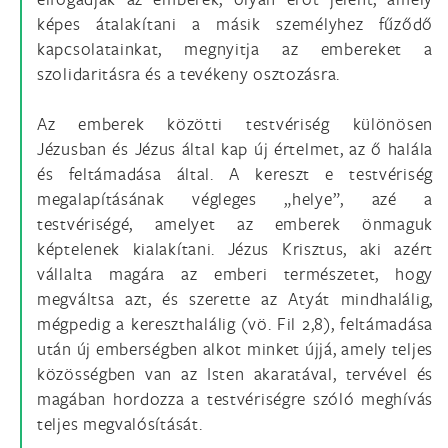
képes átalakítani a másik személyhez fűződő
kapcsolatainkat, megnyitja az embereket a
szolidaritásra és a tevékeny osztozásra.
Az emberek közötti testvériség különösen
Jézusban és Jézus által kap új értelmet, az ő halála
és feltámadása által. A kereszt e testvériség
megalapításának végleges „helye”, azé a
testvériségé, amelyet az emberek önmaguk
képtelenek kialakítani. Jézus Krisztus, aki azért
vállalta magára az emberi természetet, hogy
megváltsa azt, és szerette az Atyát mindhalálig,
mégpedig a kereszthalálig (vö. Fil 2,8), feltámadása
után új emberségben alkot minket újjá, amely teljes
közösségben van az Isten akaratával, tervével és
magában hordozza a testvériségre szóló meghívás
teljes megvalósítását.