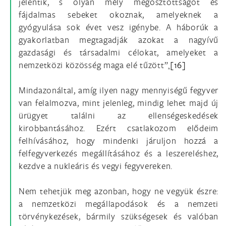
jelentik, s olyan mély megosztottságot és
fájdalmas sebeket okoznak, amelyeknek a
gyógyulása sok évet vesz igénybe. A háborúk a
gyakorlatban megtagadják azokat a nagyívű
gazdasági és társadalmi célokat, amelyeket a
nemzetközi közösség maga elé tűzött”
.
[16]
Mindazonáltal, amíg ilyen nagy mennyiségű fegyver
van felalmozva, mint jelenleg, mindig lehet majd új
ürügyet találni az ellenségeskedések
kirobbantásához. Ezért csatlakozom elődeim
felhívásához, hogy mindenki járuljon hozzá a
felfegyverkezés megállításához és a leszereléshez,
kezdve a nukleáris és vegyi fegyvereken.
Nem tehetjük meg azonban, hogy ne vegyük észre:
a nemzetközi megállapodások és a nemzeti
törvénykezések, bármily szükségesek és valóban