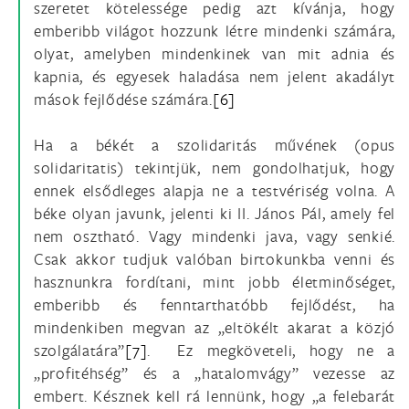
szeretet kötelessége pedig azt kívánja, hogy
emberibb világot hozzunk létre mindenki számára,
olyat, amelyben mindenkinek van mit adnia és
kapnia, és egyesek haladása nem jelent akadályt
mások fejlődése számára.
[6]
Ha a békét a szolidaritás művének (opus
solidaritatis) tekintjük, nem gondolhatjuk, hogy
ennek elsődleges alapja ne a testvériség volna. A
béke olyan javunk, jelenti ki II. János Pál, amely fel
nem osztható. Vagy mindenki java, vagy senkié.
Csak akkor tudjuk valóban birtokunkba venni és
hasznunkra fordítani, mint jobb életminőséget,
emberibb és fenntarthatóbb fejlődést, ha
mindenkiben megvan az „eltökélt akarat a közjó
szolgálatára”
[7]
. Ez megköveteli, hogy ne a
„profitéhség” és a „hatalomvágy” vezesse az
embert. Késznek kell rá lennünk, hogy „a felebarát