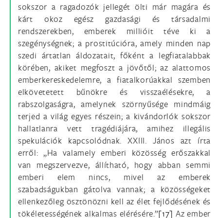
sokszor a ragadozók jellegét ölti már magára és
kárt okoz egész gazdasági és társadalmi
rendszerekben, emberek millióit téve ki a
szegénységnek; a prostitúcióra, amely minden nap
szedi ártatlan áldozatait, főként a legfiatalabbak
körében, akiket megfoszt a jövőtől; az alattomos
emberkereskedelemre, a fiatalkorúakkal szemben
elkövetetett bűnökre és visszaélésekre, a
rabszolgaságra, amelynek szörnyűsége mindmáig
terjed a világ egyes részein; a kivándorlók sokszor
hallatlanra vett tragédiájára, amihez illegális
spekulációk kapcsolódnak. XXIII. János azt írta
erről: „Ha valamely emberi közösség erőszakkal
van megszervezve, állítható, hogy abban semmi
emberi elem nincs, mivel az emberek
szabadságukban gátolva vannak; a közösségeket
ellenkezőleg ösztönözni kell az élet fejlődésének és
tökéletességének alkalmas elérésére.”
[17]
Az ember