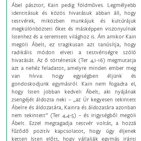
Ábel pásztor, Kain pedig földműves. Legmélyebb
identitásuk és közös hivatásuk abban áll, hogy
testvérek, miközben munkájuk és kultúrájuk
megkülönbözteti őket és másképpen viszonyulnak
Istenhez és a teremtett világhoz is. Ám amikor Kain
megöli Ábelt, ez tragikusan azt tanúsítja, hogy
radikális módon elveti a testvériségre szóló
hivatását. Az ő történetük (Ter 4,1-16) megmutatja
azt a nehéz feladatot, amelyre minden ember meg
van hívva: hogy egységben éljünk és
gondoskodjunk egymásról. Kain nem fogadta el,
hogy Isten jobban kedveli Ábelt, aki nyájának
zsengéjét áldozta neki – „az Úr kegyesen tekintett
Ábelre és áldozatára, Kainra és áldozatára azonban
nem tekintett” (Ter 4,4-5) – és irigységből megöli
Ábelt. Ezzel megtagadja testvér voltát, a hozzá
fűződő pozitív kapcsolatot, hogy úgy éljenek
ketten Isten előtt, hogy vállalják egymás iránti