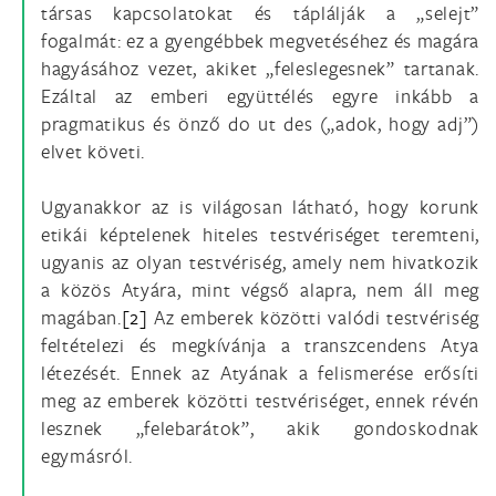
társas kapcsolatokat és táplálják a „selejt”
fogalmát: ez a gyengébbek megvetéséhez és magára
hagyásához vezet, akiket „feleslegesnek” tartanak.
Ezáltal az emberi együttélés egyre inkább a
pragmatikus és önző do ut des („adok, hogy adj”)
elvet követi.
Ugyanakkor az is világosan látható, hogy korunk
etikái képtelenek hiteles testvériséget teremteni,
ugyanis az olyan testvériség, amely nem hivatkozik
a közös Atyára, mint végső alapra, nem áll meg
magában.
[2]
Az emberek közötti valódi testvériség
feltételezi és megkívánja a transzcendens Atya
létezését. Ennek az Atyának a felismerése erősíti
meg az emberek közötti testvériséget, ennek révén
lesznek „felebarátok”, akik gondoskodnak
egymásról.