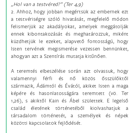
„Hol van a testvéred?” (Ter 4,9)
2. Ahhoz, hogy jobban megértsük az embernek ezt
a testvériségre szóló hivatását, megfelelő módon
felismerjük az akadályokat, amelyek meggátolják
ennek kibontakozását és meghatározzuk, miként
küzdhetjük le ezeket, alapvető fontosságú, hogy
Isten tervének megismerése vezessen bennünket,
ahogyan azt a Szentírás mutatja kitűnően.
A teremtés elbeszélése során azt olvassuk, hogy
valamennyi férfi és nő közös ősszülőktől
származik, Ádámtól és Évától, akiket Isten a maga
képére és hasonlatosságára teremtett (vö. Ter
1,26), s akiktől Kain és Ábel születtek. E legelső
család életének történetéből kiolvashatjuk a
társadalom történetét, a személyek és népek
közötti kapcsolatok fejlődését.