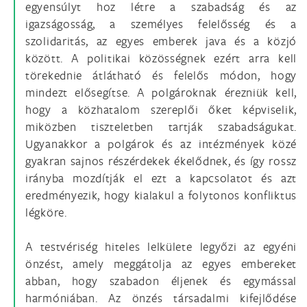
egyensúlyt hoz létre a szabadság és az
igazságosság, a személyes felelősség és a
szolidaritás, az egyes emberek java és a közjó
között. A politikai közösségnek ezért arra kell
törekednie átlátható és felelős módon, hogy
mindezt elősegítse. A polgároknak érezniük kell,
hogy a közhatalom szereplői őket képviselik,
miközben tiszteletben tartják szabadságukat.
Ugyanakkor a polgárok és az intézmények közé
gyakran sajnos részérdekek ékelődnek, és így rossz
irányba mozdítják el ezt a kapcsolatot és azt
eredményezik, hogy kialakul a folytonos konfliktus
légköre.
A testvériség hiteles lelkülete legyőzi az egyéni
önzést, amely meggátolja az egyes embereket
abban, hogy szabadon éljenek és egymással
harmóniában. Az önzés társadalmi kifejlődése