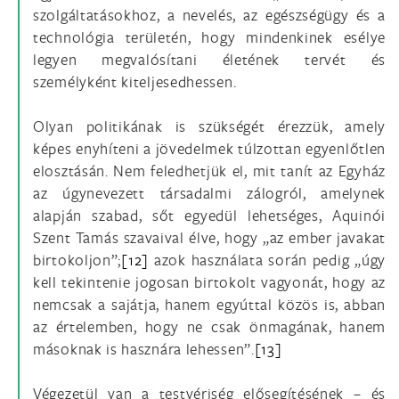
szolgáltatásokhoz, a nevelés, az egészségügy és a
technológia területén, hogy mindenkinek esélye
legyen megvalósítani életének tervét és
személyként kiteljesedhessen.
Olyan politikának is szükségét érezzük, amely
képes enyhíteni a jövedelmek túlzottan egyenlőtlen
elosztásán. Nem feledhetjük el, mit tanít az Egyház
az úgynevezett társadalmi zálogról, amelynek
alapján szabad, sőt egyedül lehetséges, Aquinói
Szent Tamás szavaival élve, hogy „az ember javakat
birtokoljon”;
[12]
azok használata során pedig „úgy
kell tekintenie jogosan birtokolt vagyonát, hogy az
nemcsak a sajátja, hanem egyúttal közös is, abban
az értelemben, hogy ne csak önmagának, hanem
másoknak is hasznára lehessen”.
[13]
Végezetül van a testvériség elősegítésének – és