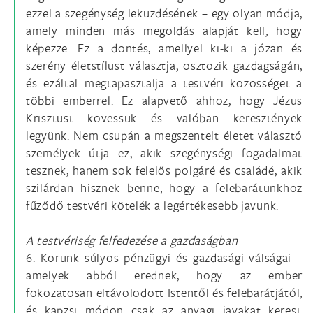
ezzel a szegénység leküzdésének – egy olyan módja,
amely minden más megoldás alapját kell, hogy
képezze. Ez a döntés, amellyel ki-ki a józan és
szerény életstílust választja, osztozik gazdagságán,
és ezáltal megtapasztalja a testvéri közösséget a
többi emberrel. Ez alapvető ahhoz, hogy Jézus
Krisztust kövessük és valóban keresztények
legyünk. Nem csupán a megszentelt életet választó
személyek útja ez, akik szegénységi fogadalmat
tesznek, hanem sok felelős polgáré és családé, akik
szilárdan hisznek benne, hogy a felebarátunkhoz
fűződő testvéri kötelék a legértékesebb javunk.
A testvériség felfedezése a gazdaságban
6. Korunk súlyos pénzügyi és gazdasági válságai –
amelyek abból erednek, hogy az ember
fokozatosan eltávolodott Istentől és felebarátjától,
és kapzsi módon csak az anyagi javakat keresi,