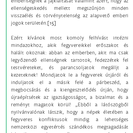
emberiségnek a jajkiáltását valamint azért, hogy az
ellenségeskedés mellett megszűnjön minden
visszaélés és törvénytelenség az alapvető emberi
jogok területén.
[15]
Ezért kívánok most komoly felhívást intézni
mindazokhoz, akik fegyvereikkel erőszakot és
halált okoznak: abban az emberben, akit ma csak
legyőzendő ellenségnek tartotok, fedezzétek fel
testvéreteket, és parancsoljatok megálljt a
kezeteknek! Mondjatok le a fegyverek útjáról és
induljatok el a másik felé a párbeszéd, a
megbocsátás és a kiengesztelődés útján, hogy
újraépítsétek az igazságosságot, a bizalmat és a
reményt magatok körül! „Ebből a látószögből
nyilvánvalónak látszik, hogy a népek életében a
fegyveres konfliktusok mindig a lehetséges
nemzetközi egyetértés szándékos megtagadását