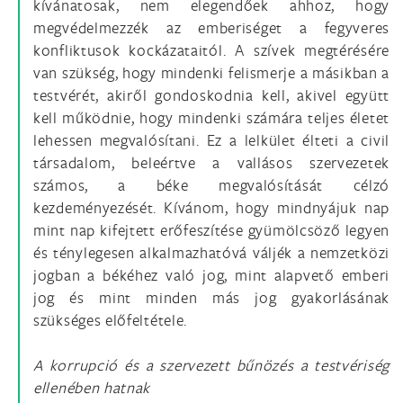
kívánatosak, nem elegendőek ahhoz, hogy
megvédelmezzék az emberiséget a fegyveres
konfliktusok kockázataitól. A szívek megtérésére
van szükség, hogy mindenki felismerje a másikban a
testvérét, akiről gondoskodnia kell, akivel együtt
kell működnie, hogy mindenki számára teljes életet
lehessen megvalósítani. Ez a lelkület élteti a civil
társadalom, beleértve a vallásos szervezetek
számos, a béke megvalósítását célzó
kezdeményezését. Kívánom, hogy mindnyájuk nap
mint nap kifejtett erőfeszítése gyümölcsöző legyen
és ténylegesen alkalmazhatóvá váljék a nemzetközi
jogban a békéhez való jog, mint alapvető emberi
jog és mint minden más jog gyakorlásának
szükséges előfeltétele.
A korrupció és a szervezett bűnözés a testvériség
ellenében hatnak