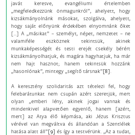
javát keresve, evangéliumi értelemben
„megfeledkezzünk önmagunkról”, ahelyett, hogy
kizsákmányolnánk másokat, szolgálva, ahelyett,
hogy saját előnyünk érdekében elnyomnánk őket
[…] A „másikat” – személyt, népet, nemzetet – ne
valamiféle eszköznek tekintsük, akinek
munkaképességét és testi erejét csekély bérért
kizsákmányolhatjuk, és magára hagyhatjuk, ha már
nem hajt hasznot; hanem tekintsük hozzánk
„hasonlónak”, mintegy „segítő társnak”
[8]
.
A keresztény szolidaritás azt tételezi fel, hogy
felebarátunkat nem csupán azért szeretjük, mert
olyan „emberi lény, akinek jogai vannak és
mindenkivel alapvetően egyenlő, hanem [azért,
mert] az Atya élő képmása, aki Jézus Krisztus
vérével van megváltva és állandóan a Szentlélek
hatása alatt áll”
[9]
és így a testvérünk. „Az a tudat,