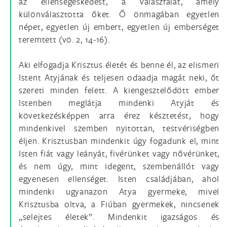
az ellenségeskedést, a válaszfalat, amely
különválasztotta őket. Ő önmagában egyetlen
népet, egyetlen új embert, egyetlen új emberséget
teremtett (vö. 2, 14-16).
Aki elfogadja Krisztus életét és benne él, az elismeri
Istent Atyjának és teljesen odaadja magát neki, őt
szereti minden felett. A kiengesztelődött ember
Istenben meglátja mindenki Atyját és
következésképpen arra érez késztetést, hogy
mindenkivel szemben nyitottan, testvériségben
éljen. Krisztusban mindenkit úgy fogadunk el, mint
Isten fiát vagy leányát, fivérünket vagy nővérünket,
és nem úgy, mint idegent, szembenállót vagy
egyenesen ellenséget. Isten családjában, ahol
mindenki ugyanazon Atya gyermeke, mivel
Krisztusba oltva, a Fiúban gyermekek, nincsenek
„selejtes életek”. Mindenkit igazságos és