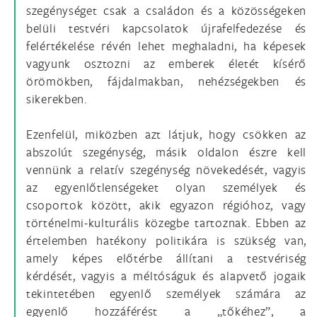
szegénységet csak a családon és a közösségeken
belüli testvéri kapcsolatok újrafelfedezése és
felértékelése révén lehet meghaladni, ha képesek
vagyunk osztozni az emberek életét kísérő
örömökben, fájdalmakban, nehézségekben és
sikerekben.
Ezenfelül, miközben azt látjuk, hogy csökken az
abszolút szegénység, másik oldalon észre kell
vennünk a relatív szegénység növekedését, vagyis
az egyenlőtlenségeket olyan személyek és
csoportok között, akik egyazon régióhoz, vagy
történelmi-kulturális közegbe tartoznak. Ebben az
értelemben hatékony politikára is szükség van,
amely képes előtérbe állítani a testvériség
kérdését, vagyis a méltóságuk és alapvető jogaik
tekintetében egyenlő személyek számára az
egyenlő hozzáférést a „tőkéhez”, a