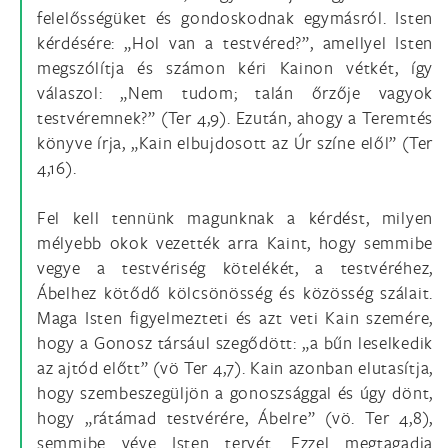
felelősségüket és gondoskodnak egymásról. Isten
kérdésére: „Hol van a testvéred?”, amellyel Isten
megszólítja és számon kéri Kainon vétkét, így
válaszol: „Nem tudom; talán őrzője vagyok
testvéremnek?” (Ter 4,9). Ezután, ahogy a Teremtés
könyve írja, „Kain elbujdosott az Úr színe elől” (Ter
4,16).
Fel kell tennünk magunknak a kérdést, milyen
mélyebb okok vezették arra Kaint, hogy semmibe
vegye a testvériség kötelékét, a testvéréhez,
Ábelhez kötődő kölcsönösség és közösség szálait.
Maga Isten figyelmezteti és azt veti Kain szemére,
hogy a Gonosz társául szegődött: „a bűn leselkedik
az ajtód előtt” (vö Ter 4,7). Kain azonban elutasítja,
hogy szembeszegüljön a gonoszsággal és úgy dönt,
hogy „rátámad testvérére, Ábelre” (vö. Ter 4,8),
semmibe véve Isten tervét. Ezzel megtagadja