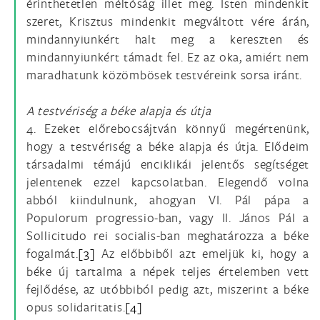
érinthetetlen méltóság illet meg. Isten mindenkit
szeret, Krisztus mindenkit megváltott vére árán,
mindannyiunkért halt meg a kereszten és
mindannyiunkért támadt fel. Ez az oka, amiért nem
maradhatunk közömbösek testvéreink sorsa iránt.
A testvériség a béke alapja és útja
4. Ezeket előrebocsájtván könnyű megértenünk,
hogy a testvériség a béke alapja és útja. Elődeim
társadalmi témájú enciklikái jelentős segítséget
jelentenek ezzel kapcsolatban. Elegendő volna
abból kiindulnunk, ahogyan VI. Pál pápa a
Populorum progressio-ban, vagy II. János Pál a
Sollicitudo rei socialis-ban meghatározza a béke
fogalmát.
[3]
Az előbbiből azt emeljük ki, hogy a
béke új tartalma a népek teljes értelemben vett
fejlődése, az utóbbiból pedig azt, miszerint a béke
opus solidaritatis.
[4]