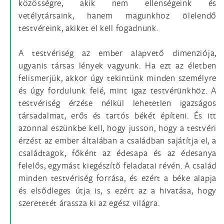
közösségre, akik nem ellenségeink és
vetélytársaink, hanem magunkhoz ölelendő
testvéreink, akiket el kell fogadnunk.
A testvériség az ember alapvető dimenziója,
ugyanis társas lények vagyunk. Ha ezt az életben
felismerjük, akkor úgy tekintünk minden személyre
és úgy fordulunk felé, mint igaz testvérünkhöz. A
testvériség érzése nélkül lehetetlen igazságos
társadalmat, erős és tartós békét építeni. És itt
azonnal eszünkbe kell, hogy jusson, hogy a testvéri
érzést az ember általában a családban sajátítja el, a
családtagok, főként az édesapa és az édesanya
felelős, egymást kiegészítő feladatai révén. A család
minden testvériség forrása, és ezért a béke alapja
és elsődleges útja is, s ezért az a hivatása, hogy
szeretetét árassza ki az egész világra.