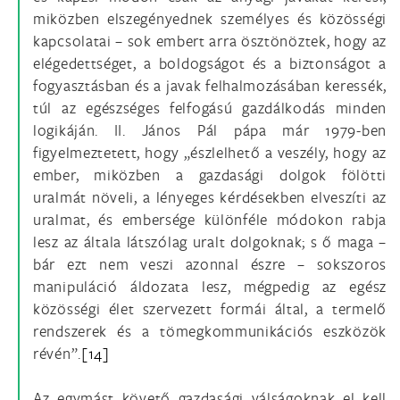
miközben elszegényednek személyes és közösségi
kapcsolatai – sok embert arra ösztönöztek, hogy az
elégedettséget, a boldogságot és a biztonságot a
fogyasztásban és a javak felhalmozásában keressék,
túl az egészséges felfogású gazdálkodás minden
logikáján. II. János Pál pápa már 1979-ben
figyelmeztetett, hogy „észlelhető a veszély, hogy az
ember, miközben a gazdasági dolgok fölötti
uralmát növeli, a lényeges kérdésekben elveszíti az
uralmat, és embersége különféle módokon rabja
lesz az általa látszólag uralt dolgoknak; s ő maga –
bár ezt nem veszi azonnal észre – sokszoros
manipuláció áldozata lesz, mégpedig az egész
közösségi élet szervezett formái által, a termelő
rendszerek és a tömegkommunikációs eszközök
révén”.
[14]
Az egymást követő gazdasági válságoknak el kell