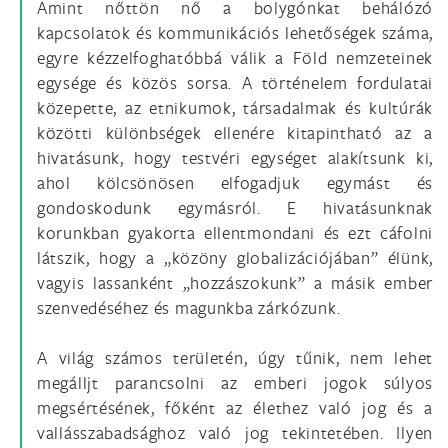
Amint nőttön nő a bolygónkat behálózó
kapcsolatok és kommunikációs lehetőségek száma,
egyre kézzelfoghatóbbá válik a Föld nemzeteinek
egysége és közös sorsa. A történelem fordulatai
közepette, az etnikumok, társadalmak és kultúrák
közötti különbségek ellenére kitapintható az a
hivatásunk, hogy testvéri egységet alakítsunk ki,
ahol kölcsönösen elfogadjuk egymást és
gondoskodunk egymásról. E hivatásunknak
korunkban gyakorta ellentmondani és ezt cáfolni
látszik, hogy a „közöny globalizációjában” élünk,
vagyis lassanként „hozzászokunk” a másik ember
szenvedéséhez és magunkba zárkózunk.
A világ számos területén, úgy tűnik, nem lehet
megálljt parancsolni az emberi jogok súlyos
megsértésének, főként az élethez való jog és a
vallásszabadsághoz való jog tekintetében. Ilyen