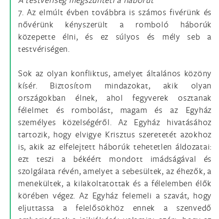
7. Az elmúlt évben továbbra is számos fivérünk és
nővérünk kényszerült a romboló háborúk
közepette élni, és ez súlyos és mély seb a
testvériségen.
Sok az olyan konfliktus, amelyet általános közöny
kísér. Biztosítom mindazokat, akik olyan
országokban élnek, ahol fegyverek osztanak
félelmet és rombolást, magam és az Egyház
személyes közelségéről. Az Egyház hivatásához
tartozik, hogy elvigye Krisztus szeretetét azokhoz
is, akik az elfelejtett háborúk tehetetlen áldozatai:
ezt teszi a békéért mondott imádságával és
szolgálata révén, amelyet a sebesültek, az éhezők, a
menekültek, a kilakoltatottak és a félelemben élők
körében végez. Az Egyház felemeli a szavát, hogy
eljuttassa a felelősökhöz ennek a szenvedő