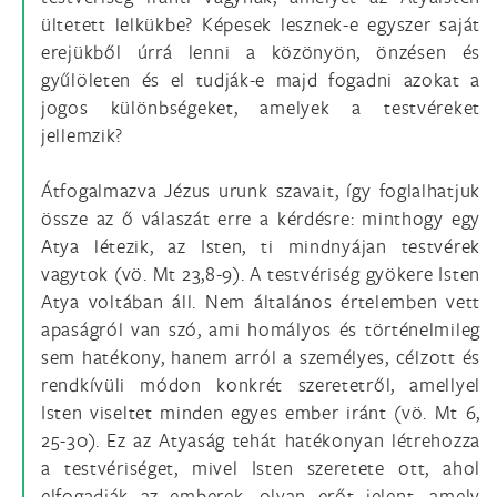
ültetett lelkükbe? Képesek lesznek-e egyszer saját
erejükből úrrá lenni a közönyön, önzésen és
gyűlöleten és el tudják-e majd fogadni azokat a
jogos különbségeket, amelyek a testvéreket
jellemzik?
Átfogalmazva Jézus urunk szavait, így foglalhatjuk
össze az ő válaszát erre a kérdésre: minthogy egy
Atya létezik, az Isten, ti mindnyájan testvérek
vagytok (vö. Mt 23,8-9). A testvériség gyökere Isten
Atya voltában áll. Nem általános értelemben vett
apaságról van szó, ami homályos és történelmileg
sem hatékony, hanem arról a személyes, célzott és
rendkívüli módon konkrét szeretetről, amellyel
Isten viseltet minden egyes ember iránt (vö. Mt 6,
25-30). Ez az Atyaság tehát hatékonyan létrehozza
a testvériséget, mivel Isten szeretete ott, ahol
elfogadják az emberek, olyan erőt jelent, amely