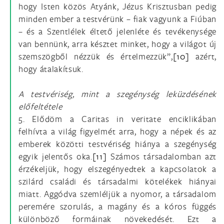
hogy Isten közös Atyánk, Jézus Krisztusban pedig
minden ember a testvérünk – fiak vagyunk a Fiúban
– és a Szentlélek éltető jelenléte és tevékenysége
van bennünk, arra késztet minket, hogy a világot új
szemszögből nézzük és értelmezzük”,
[10]
azért,
hogy átalakítsuk.
A testvériség, mint a szegénység leküzdésének
előfeltétele
5. Elődöm a Caritas in veritate enciklikában
felhívta a világ figyelmét arra, hogy a népek és az
emberek közötti testvériség hiánya a szegénység
egyik jelentős oka.
[11]
Számos társadalomban azt
érzékeljük, hogy elszegényedtek a kapcsolatok a
szilárd családi és társadalmi kötelékek hiányai
miatt. Aggódva szemléljük a nyomor, a társadalom
peremére szorulás, a magány és a kóros függés
különböző formáinak növekedését. Ezt a