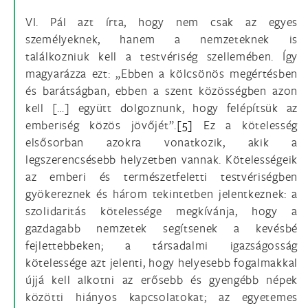
VI. Pál azt írta, hogy nem csak az egyes
személyeknek, hanem a nemzeteknek is
találkozniuk kell a testvériség szellemében. Így
magyarázza ezt: „Ebben a kölcsönös megértésben
és barátságban, ebben a szent közösségben azon
kell […] együtt dolgoznunk, hogy felépítsük az
emberiség közös jövőjét”.
[5]
Ez a kötelesség
elsősorban azokra vonatkozik, akik a
legszerencsésebb helyzetben vannak. Kötelességeik
az emberi és természetfeletti testvériségben
gyökereznek és három tekintetben jelentkeznek: a
szolidaritás kötelessége megkívánja, hogy a
gazdagabb nemzetek segítsenek a kevésbé
fejlettebbeken; a társadalmi igazságosság
kötelessége azt jelenti, hogy helyesebb fogalmakkal
újjá kell alkotni az erősebb és gyengébb népek
közötti hiányos kapcsolatokat; az egyetemes