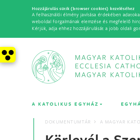
Hozzájárulás sütik (browser cookies) kezeléséhez
A felhasználói élmény javítása érdekében adatoka
weboldal forgalmának elemzése és megfelelő hir
Kérjük, adja ehhez hozzájárulását a jobb oldali go
A KATOLIKUS EGYHÁZ
EGYH
DOKUMENTUMTÁR
A MAGYAR KATO
Körlevél a Sz