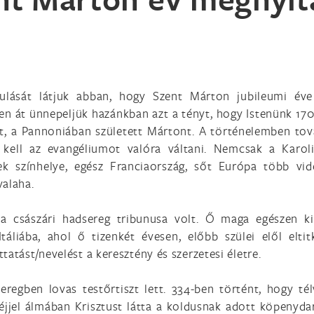
ulását látjuk abban, hogy Szent Márton jubileumi éve
en át ünnepeljük hazánkban azt a tényt, hogy Istenünk 17
ót, a Pannoniában született Mártont. A történelemben tov
 kell az evangéliumot valóra váltani. Nemcsak a Karol
 színhelye, egész Franciaország, sőt Európa több vidé
valaha.
a császári hadsereg tribunusa volt. Ő maga egészen ki
táliába, ahol ő tizenkét évesen, előbb szülei elől eltit
atást/nevelést a keresztény és szerzetesi életre.
eregben lovas testőrtiszt lett. 334-ben történt, hogy té
éjjel álmában Krisztust látta a koldusnak adott köpenyd