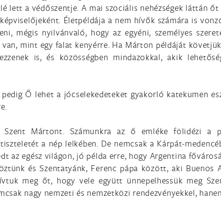
é lett a védőszentje. A mai szociális nehézségek láttán őt 
képviselőjeként. Életpéldája a nem hívők számára is vonz
eni, mégis nyilvánvaló, hogy az egyéni, személyes szerete
g van, mint egy falat kenyérre. Ha Márton példáját követj
ezzenek is, és közösségben mindazokkal, akik lehetősé
a pedig Ő lehet a jócselekedeteket gyakorló katekumen e
e.
k Szent Mártont. Számunkra az ő emléke fölidézi a p
k tiszteletét a nép lelkében. De nemcsak a Kárpát-medenc
jedt az egész világon, jó példa erre, hogy Argentina főváro
köztünk és Szentatyánk, Ferenc pápa között, aki Buenos A
ívtuk meg őt, hogy vele együtt ünnepelhessük meg Szen
mcsak nagy nemzeti és nemzetközi rendezvényekkel, hanem 