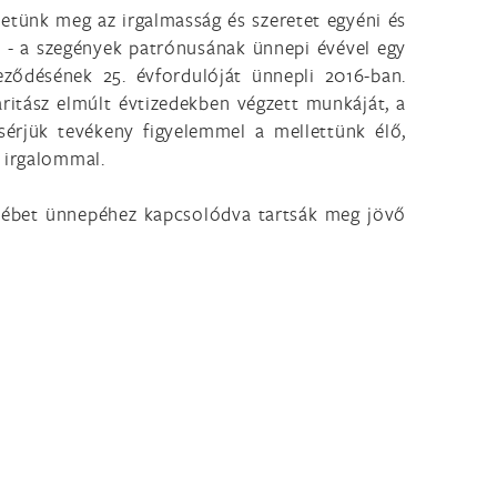
etünk meg az irgalmasság és szeretet egyéni és
y - a szegények patrónusának ünnepi évével egy
eződésének 25. évfordulóját ünnepli 2016-ban.
ritász elmúlt évtizedekben végzett munkáját, a
érjük tevékeny figyelemmel a mellettünk élő,
ó irgalommal.
zsébet ünnepéhez kapcsolódva tartsák meg jövő