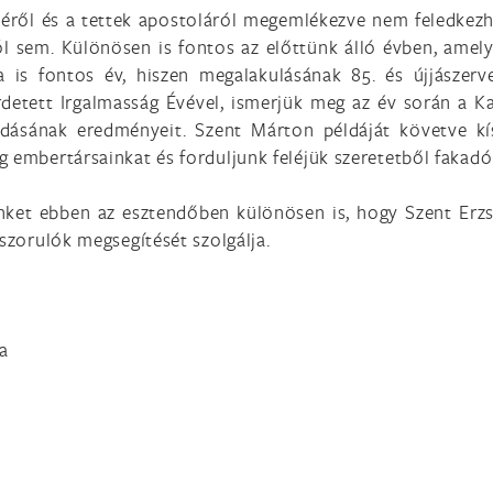
péről és a tettek apostoláról megemlékezve nem feledkezh
ól sem. Különösen is fontos az előttünk álló évben, amel
a is fontos év, hiszen megalakulásának 85. és újjászerv
detett Irgalmasság Évével, ismerjük meg az év során a Ka
dásának eredményeit. Szent Márton példáját követve kís
g embertársainkat és forduljunk feléjük szeretetből fakad
inket ebben az esztendőben különösen is, hogy Szent Er
ászorulók megsegítését szolgálja.
a