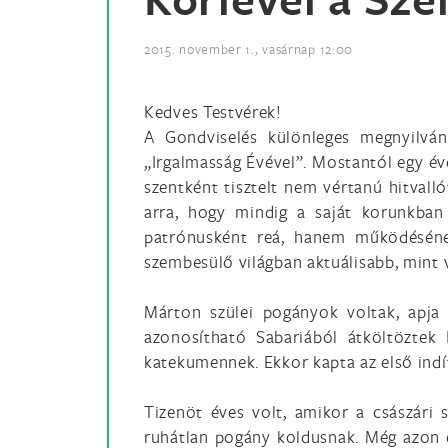
2015. november 1., vasárnap 12:00
Kedves Testvérek!
A Gondviselés különleges megnyilván
„Irgalmasság Évével”. Mostantól egy év
szentként tisztelt nem vértanú hitvall
arra, hogy mindig a saját korunkban
patrónusként reá, hanem működésének
szembesülő világban aktuálisabb, mint 
Márton szülei pogányok voltak, apja 
azonosítható Sabariából átköltöztek I
katekumennek. Ekkor kapta az első indítt
Tizenöt éves volt, amikor a császári s
ruhátlan pogány koldusnak. Még azon 