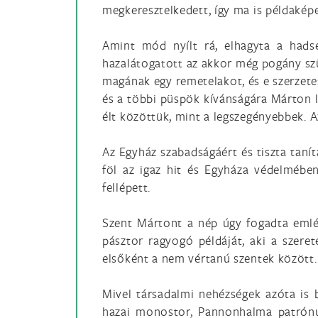
megkeresztelkedett, így ma is példakép
Amint mód nyílt rá, elhagyta a hadse
hazalátogatott az akkor még pogány szül
magának egy remetelakot, és e szerzete
és a többi püspök kívánságára Márton le
élt közöttük, mint a legszegényebbek. A
Az Egyház szabadságáért és tiszta taní
föl az igaz hit és Egyháza védelmében
fellépett.
Szent Mártont a nép úgy fogadta emlék
pásztor ragyogó példáját, aki a szeret
elsőként a nem vértanú szentek között.
Mivel társadalmi nehézségek azóta is b
hazai monostor, Pannonhalma patrónu