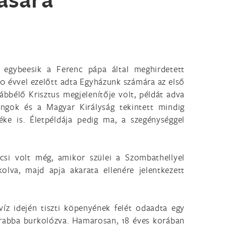
 egybeesik a Ferenc pápa által meghirdetett
00 évvel ezelőtt adta Egyházunk számára az első
ábbélő Krisztus megjelenítője volt, példát adva
ingok és a Magyar Királyság tekintett mindig
ke is. Életpéldája pedig ma, a szegénységgel
csi volt még, amikor szülei a Szombathellyel
kolva, majd apja akarata ellenére jelentkezett
lvíz idején tiszti köpenyének felét odaadta egy
arabba burkolózva. Hamarosan, 18 éves korában