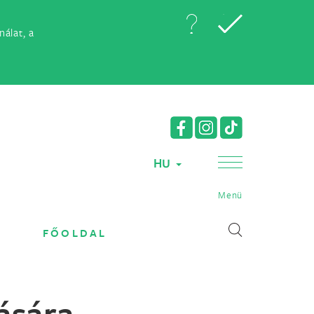
álat, a
HU
Menü
FŐOLDAL
ására