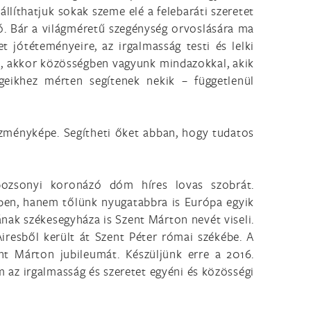
állíthatjuk sokak szeme elé a felebaráti szeretet
ó. Bár a világméretű szegénység orvoslására ma
t jótéteményeire, az irgalmasság testi és lelki
ük, akkor közösségben vagyunk mindazokkal, akik
geikhez mérten segítenek nekik – függetlenül
szményképe. Segítheti őket abban, hogy tudatos
ozsonyi koronázó dóm híres lovas szobrát.
ében, hanem tőlünk nyugatabbra is Európa egyik
sának székesegyháza is Szent Márton nevét viseli.
iresből került át Szent Péter római székébe. A
t Márton jubileumát. Készüljünk erre a 2016.
az irgalmasság és szeretet egyéni és közösségi