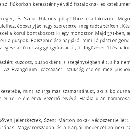
e az ifjúkorban kereszténnyé váló fiataloknak és katekume
reget, és Szent Hilarius püspökhöz csatlakozott. Megté
eihez, édesanyját nagy szeretettel meg tudta téríteni. Ké
scella körül bontakozott ki egy monostor. Majd 371-ben, a
tt a püspök. Fölszentelése napjától mint jó pásztor gondo
z egész az ő ország gyógyításairól, ördögűzéseiről és halot
tásáért küzdött, püspökként is szegénységben élt, s ha nem
. Az Evangélium igazságáért szükség esetén még püspöktá
ezetébe, mint az irgalmas szamaritánust, aki a koldusna
etet tette életének vezérlő elvévé. Halála után hamarosa
őven jelentkeztek, Szent Márton sokak védőszentje lett. 
sának. Magyarországon és a Kárpát-medencében neki sz