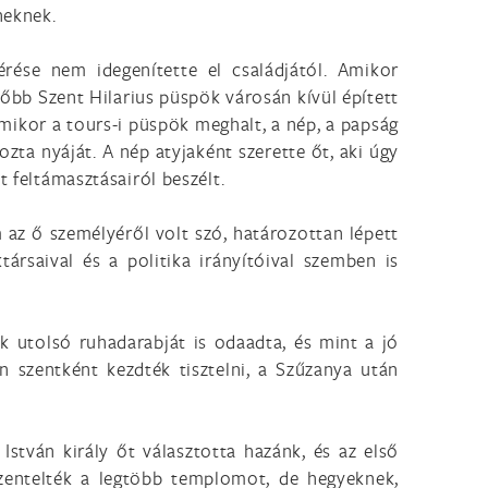
neknek.
rése nem idegenítette el családjától. Amikor
sőbb Szent Hilarius püspök városán kívül épített
mikor a tours-i püspök meghalt, a nép, a papság
zta nyáját. A nép atyjaként szerette őt, aki úgy
t feltámasztásairól beszélt.
 az ő személyéről volt szó, határozottan lépett
rsaival és a politika irányítóival szemben is
k utolsó ruhadarabját is odaadta, és mint a jó
n szentként kezdték tisztelni, a Szűzanya után
István király őt választotta hazánk, és az első
entelték a legtöbb templomot, de hegyeknek,