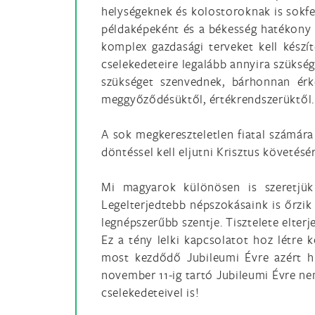
helységeknek és kolostoroknak is sokfel
példaképeként és a békesség hatékony 
komplex gazdasági terveket kell készít
cselekedeteire legalább annyira szüksé
szükséget szenvednek, bárhonnan érk
meggyőződésüktől, értékrendszerüktől.
A sok megkereszteletlen fiatal számár
döntéssel kell eljutni Krisztus követésér
Mi magyarok különösen is szeretjü
Legelterjedtebb népszokásaink is őrzi
legnépszerűbb szentje. Tisztelete elter
Ez a tény lelki kapcsolatot hoz létre 
most kezdődő Jubileumi Évre azért h
november 11-ig tartó Jubileumi Évre ne
cselekedeteivel is!