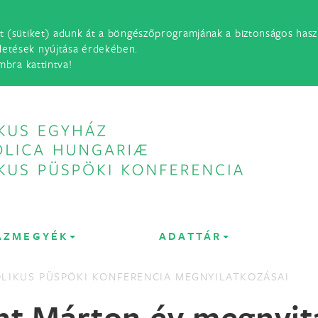
t (sütiket) adunk át a böngészőprogramjának a biztonságos haszn
detések nyújtása érdekében.
mbra kattintva!
ÁZMEGYÉK
ADATTÁR
LIKUS PÜSPÖKI KONFERENCIA MEGNYILATKOZÁSAI
ent Márton év megnyit