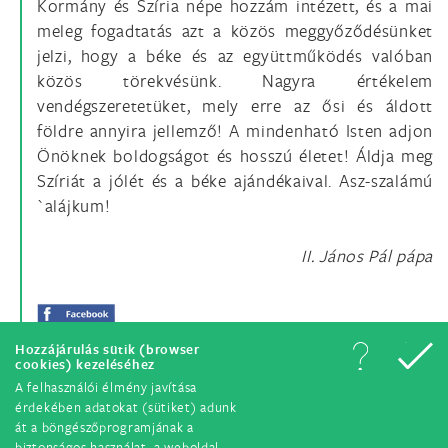
Kormány és Szíria népe hozzám intézett, és a mai
meleg fogadtatás azt a közös meggyőződésünket
jelzi, hogy a béke és az együttműködés valóban
közös törekvésünk. Nagyra értékelem
vendégszeretetüket, mely erre az ősi és áldott
földre annyira jellemző! A mindenható Isten adjon
Önöknek boldogságot és hosszú életet! Áldja meg
Szíriát a jólét és a béke ajándékaival. Asz-szalámú
`alájkum!
II. János Pál pápa
Hozzájárulás sütik (browser
cookies) kezeléséhez
A felhasználói élmény javítása
érdekében adatokat (sütiket) adunk
át a böngészőprogramjának a
biztonságos használat, a weboldal