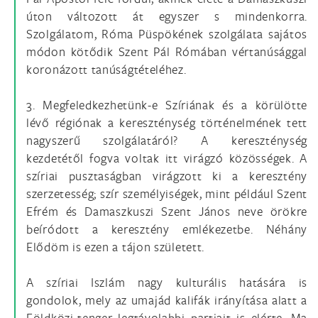
úton változott át egyszer s mindenkorra.
Szolgálatom, Róma Püspökének szolgálata sajátos
módon kötődik Szent Pál Rómában vértanúsággal
koronázott tanúságtételéhez.
3. Megfeledkezhetünk-e Szíriának és a körülötte
lévő régiónak a kereszténység történelmének tett
nagyszerű szolgálatáról? A kereszténység
kezdetétől fogva voltak itt virágzó közösségek. A
szíriai pusztaságban virágzott ki a keresztény
szerzetesség; szír személyiségek, mint például Szent
Efrém és Damaszkuszi Szent János neve örökre
beíródott a keresztény emlékezetbe. Néhány
Elődöm is ezen a tájon született.
A szíriai Iszlám nagy kulturális hatására is
gondolok, mely az umajád kalifák irányítása alatt a
Földközi-tenger legtávolabbi partjait is elérte. Ma