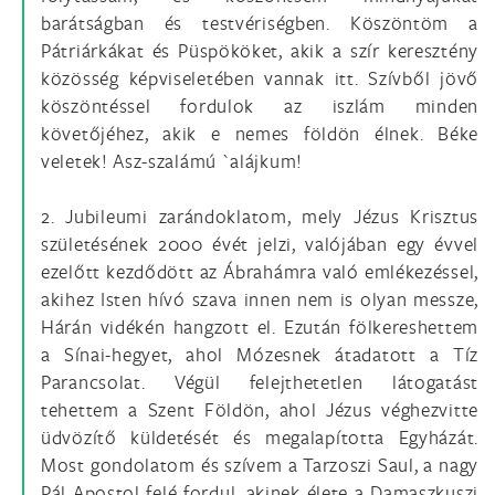
barátságban és testvériségben. Köszöntöm a
Pátriárkákat és Püspököket, akik a szír keresztény
közösség képviseletében vannak itt. Szívből jövő
köszöntéssel fordulok az iszlám minden
követőjéhez, akik e nemes földön élnek. Béke
veletek! Asz-szalámú `alájkum!
2. Jubileumi zarándoklatom, mely Jézus Krisztus
születésének 2000 évét jelzi, valójában egy évvel
ezelőtt kezdődött az Ábrahámra való emlékezéssel,
akihez Isten hívó szava innen nem is olyan messze,
Hárán vidékén hangzott el. Ezután fölkereshettem
a Sínai-hegyet, ahol Mózesnek átadatott a Tíz
Parancsolat. Végül felejthetetlen látogatást
tehettem a Szent Földön, ahol Jézus véghezvitte
üdvözítő küldetését és megalapította Egyházát.
Most gondolatom és szívem a Tarzoszi Saul, a nagy
Pál Apostol felé fordul, akinek élete a Damaszkuszi