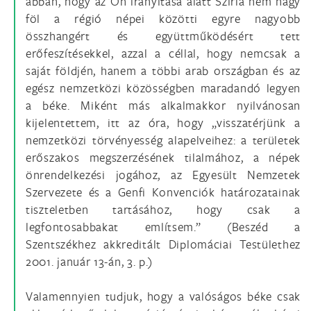
abban, hogy az Ön irányítása alatt Szíria nem hagy
föl a régió népei közötti egyre nagyobb
összhangért és együttműködésért tett
erőfeszítésekkel, azzal a céllal, hogy nemcsak a
saját földjén, hanem a többi arab országban és az
egész nemzetközi közösségben maradandó legyen
a béke. Miként más alkalmakkor nyilvánosan
kijelentettem, itt az óra, hogy „visszatérjünk a
nemzetközi törvényesség alapelveihez: a területek
erőszakos megszerzésének tilalmához, a népek
önrendelkezési jogához, az Egyesült Nemzetek
Szervezete és a Genfi Konvenciók határozatainak
tiszteletben tartásához, hogy csak a
legfontosabbakat említsem.” (Beszéd a
Szentszékhez akkreditált Diplomáciai Testülethez
2001. január 13-án, 3. p.)
Valamennyien tudjuk, hogy a valóságos béke csak