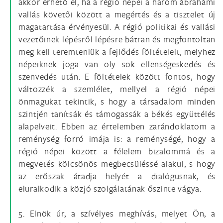
akkor érhető el, ha a régió népei a három ábrahámi
vallás követői között a megértés és a tisztelet új
magatartása érvényesül. A régió politikai és vallási
vezetőinek lépésről lépésre bátran és megfontoltan
meg kell teremteniük a fejlődés föltételeit, melyhez
népeiknek joga van oly sok ellenségeskedés és
szenvedés után. E föltételek között fontos, hogy
változzék a szemlélet, mellyel a régió népei
önmagukat tekintik, s hogy a társadalom minden
szintjén tanítsák és támogassák a békés együttélés
alapelveit. Ebben az értelemben zarándoklatom a
reménység forró imája is: a reménységé, hogy a
régió népei között a félelem bizalommá és a
megvetés kölcsönös megbecsüléssé alakul, s hogy
az erőszak átadja helyét a dialógusnak, és
eluralkodik a közjó szolgálatának őszinte vágya.
5. Elnök úr, a szívélyes meghívás, melyet Ön, a