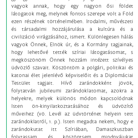
vagyok annak, hogy egy nagyon ősi földet
látogatok meg, melynek fontos szerepe volt a Föld
ezen részének történelmében. Irodalmi, művészeti
és társadalmi hozzájárulása a kultúra és a
civilizáció virágzásához, ismert. Különlegesen hálás
vagyok Önnek, Elnök úr, és a Kormány tagjainak,
hogy lehetővé tették szíriai látogatásomat, s
megköszönöm Önnek hozzám intézett szívélyes
üdvözlő szavait. Köszöntöm a polgári, politikai és
katonai élet jelenlévő képviselőit és a Diplomáciai
Testület tagjait. Hívő zarándokként jövök,
folytatván jubileumi zarándoklatomat, azokra a
helyekre, melyek különös módon kapcsolódnak
Isten ön-kinyilatkoztatásához és üdvözítő
műveihez (vö. Levél az üdvtörténet helyein tett
zarándoklatról, 1. p.). Isten megadta nekem, hogy e
zarándokutat itt Szíriában, Damaszkuszban
folytassam, és köszöntsem mindnyájukat