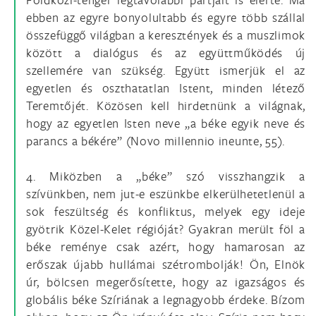
ebben az egyre bonyolultabb és egyre több szállal
összefüggő világban a keresztények és a muszlimok
között a dialógus és az együttműködés új
szellemére van szükség. Együtt ismerjük el az
egyetlen és oszthatatlan Istent, minden létező
Teremtőjét. Közösen kell hirdetnünk a világnak,
hogy az egyetlen Isten neve „a béke egyik neve és
parancs a békére” (Novo millennio ineunte, 55).
4. Miközben a „béke” szó visszhangzik a
szívünkben, nem jut-e eszünkbe elkerülhetetlenül a
sok feszültség és konfliktus, melyek egy ideje
gyötrik Közel-Kelet régióját? Gyakran merült föl a
béke reménye csak azért, hogy hamarosan az
erőszak újabb hullámai szétrombolják! Ön, Elnök
úr, bölcsen megerősítette, hogy az igazságos és
globális béke Szíriának a legnagyobb érdeke. Bízom