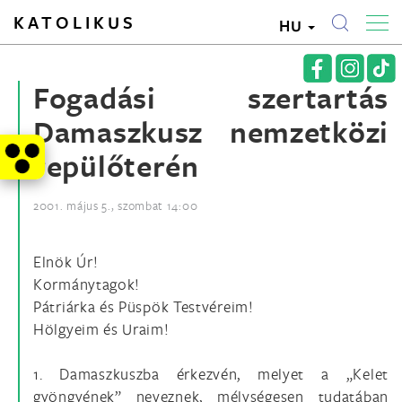
KATOLIKUS
HU
Fogadási szertartás
Damaszkusz nemzetközi
repülőterén
2001. május 5., szombat 14:00
Elnök Úr!
Kormánytagok!
Pátriárka és Püspök Testvéreim!
Hölgyeim és Uraim!
1. Damaszkuszba érkezvén, melyet a „Kelet
gyöngyének” neveznek, mélységesen tudatában