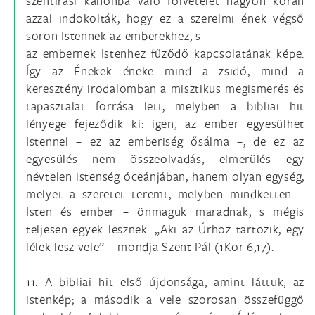
szentírási kánonba való fölvételét nagyon korán
azzal indokolták, hogy ez a szerelmi ének végső
soron Istennek az emberekhez, s
az embernek Istenhez fűződő kapcsolatának képe.
Így az Énekek éneke mind a zsidó, mind a
keresztény irodalomban a misztikus megismerés és
tapasztalat forrása lett, melyben a bibliai hit
lényege fejeződik ki: igen, az ember egyesülhet
Istennel – ez az emberiség ősálma –, de ez az
egyesülés nem összeolvadás, elmerülés egy
névtelen istenség óceánjában, hanem olyan egység,
melyet a szeretet teremt, melyben mindketten –
Isten és ember – önmaguk maradnak, s mégis
teljesen egyek lesznek: „Aki az Úrhoz tartozik, egy
lélek lesz vele” – mondja Szent Pál (1Kor 6,17).
11. A bibliai hit első újdonsága, amint láttuk, az
istenkép; a második a vele szorosan összefüggő