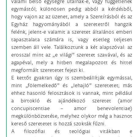
valami belső egységre utalnak-e, vagy függetlenek
egymástól; különösen pedig abból a kérdésből,
hogy vajon az az üzenet, amely a Szentírásból és az
Egyház hagyományából a szeretetről hangzik
felénk, jelent-e valamit a szeretet általános emberi
tapasztalata számára is, vagy esetleg teljesen
szemben áll vele. Találkoztunk a két alapszóval: az
erosszal mint az „e világi” szeretet szavával, és az
agapéval, mely a hitben megalapozott és hittel
megformált szeretetet fejezi ki.
E kettőt gyakran úgy is szembeállítják egymással,
mint „fölemelkedő” és „lehajló” szeretetet; más
ehhez hasonló felosztások is vannak, mint például
a birtokló és ajándékozó szeretet (amor
concupiscentiae – amor benevolentiae)
megkülönböztetése, melyhez olykor még a hasznot
kereső szeretetet is hozzá szokták fűzni.
A filozófiai és teológiai vitákban e