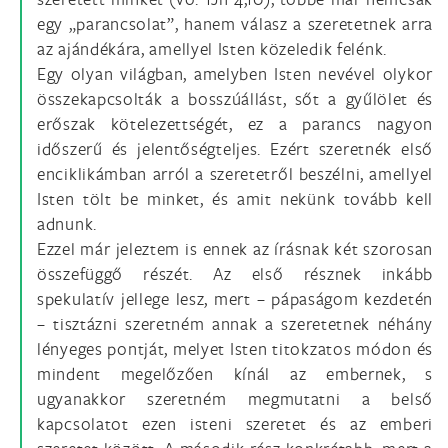
egy „parancsolat”, hanem válasz a szeretetnek arra
az ajándékára, amellyel Isten közeledik felénk.
Egy olyan világban, amelyben Isten nevével olykor
összekapcsolták a bosszúállást, sőt a gyűlölet és
erőszak kötelezettségét, ez a parancs nagyon
időszerű és jelentőségteljes. Ezért szeretnék első
enciklikámban arról a szeretetről beszélni, amellyel
Isten tölt be minket, és amit nekünk tovább kell
adnunk.
Ezzel már jeleztem is ennek az írásnak két szorosan
összefüggő részét. Az első résznek inkább
spekulatív jellege lesz, mert – pápaságom kezdetén
– tisztázni szeretném annak a szeretetnek néhány
lényeges pontját, melyet Isten titokzatos módon és
mindent megelőzően kínál az embernek, s
ugyanakkor szeretném megmutatni a belső
kapcsolatot ezen isteni szeretet és az emberi