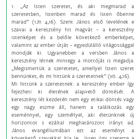
1. „Az Isten szeretet, és aki megmarad a
szeretetben, Istenben marad és Isten őbenne
marad” (1Jn 4,16). Szent János első levelének e
szavai a keresztény hit magvát – a keresztény
istenképet és a belőle következő emberképet,
valamint az ember útját – egyedülálló világossággal
mondják ki. Ugyanebben a versben János a
keresztény létnek mintegy a mottóját is megadja:
„Megismertük a szeretetet, amellyel Isten szeret
bennünket, és mi hittünk a szeretetnek” (vö. 4,16).
Mi hittünk a szeretetnek: a keresztény ember így
fejezheti ki életének alapvető döntését. A
keresztény lét kezdetén nem egy etikai döntés vagy
egy nagy eszme áll, hanem a találkozás egy
eseménnyel, egy személlyel, aki életünknek új
horizontot s ezáltal meghatározott irányt ad.
János evangéliumában ezt az eseményt a
következő szavakkal írja le: „Isten úgy szerette a