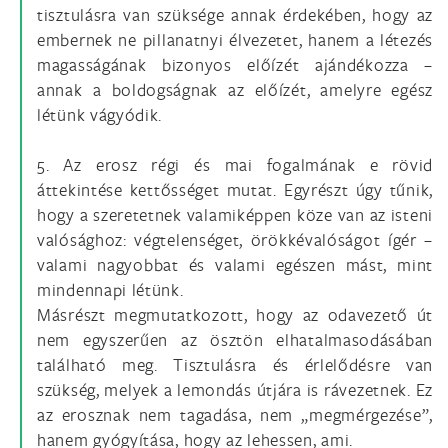
tisztulásra van szüksége annak érdekében, hogy az
embernek ne pillanatnyi élvezetet, hanem a létezés
magasságának bizonyos előízét ajándékozza –
annak a boldogságnak az előízét, amelyre egész
létünk vágyódik.
5. Az erosz régi és mai fogalmának e rövid
áttekintése kettősséget mutat. Egyrészt úgy tűnik,
hogy a szeretetnek valamiképpen köze van az isteni
valósághoz: végtelenséget, örökkévalóságot ígér –
valami nagyobbat és valami egészen mást, mint
mindennapi létünk.
Másrészt megmutatkozott, hogy az odavezető út
nem egyszerűen az ösztön elhatalmasodásában
található meg. Tisztulásra és érlelődésre van
szükség, melyek a lemondás útjára is rávezetnek. Ez
az erosznak nem tagadása, nem „megmérgezése”,
hanem gyógyítása, hogy az lehessen, ami.