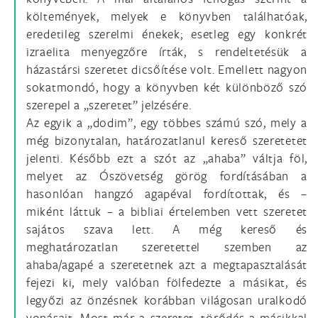
költemények, melyek e könyvben találhatóak,
eredetileg szerelmi énekek; esetleg egy konkrét
izraelita menyegzőre írták, s rendeltetésük a
házastársi szeretet dicsőítése volt. Emellett nagyon
sokatmondó, hogy a könyvben két különböző szó
szerepel a „szeretet” jelzésére.
Az egyik a „dodim”, egy többes számú szó, mely a
még bizonytalan, határozatlanul kereső szeretetet
jelenti. Később ezt a szót az „ahaba” váltja föl,
melyet az Ószövetség görög fordításában a
hasonlóan hangzó agapéval fordítottak, és –
miként láttuk – a bibliai értelemben vett szeretet
sajátos szava lett. A még kereső és
meghatározatlan szeretettel szemben az
ahaba/agapé a szeretetnek azt a megtapasztalását
fejezi ki, mely valóban fölfedezte a másikat, és
legyőzi az önzésnek korábban világosan uralkodó
vonásait. Most már a szeretet, törődés a másikkal