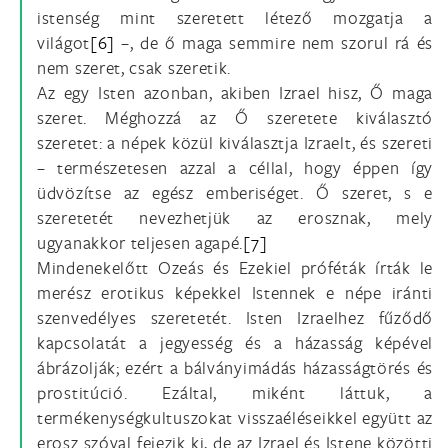
istenség mint szeretett létező mozgatja a
világot
[6]
–, de ő maga semmire nem szorul rá és
nem szeret, csak szeretik.
Az egy Isten azonban, akiben Izrael hisz, Ő maga
szeret. Méghozzá az Ő szeretete kiválasztó
szeretet: a népek közül kiválasztja Izraelt, és szereti
– természetesen azzal a céllal, hogy éppen így
üdvözítse az egész emberiséget. Ő szeret, s e
szeretetét nevezhetjük az erosznak, mely
ugyanakkor teljesen agapé.
[7]
Mindenekelőtt Ozeás és Ezekiel próféták írták le
merész erotikus képekkel Istennek e népe iránti
szenvedélyes szeretetét. Isten Izraelhez fűződő
kapcsolatát a jegyesség és a házasság képével
ábrázolják; ezért a bálványimádás házasságtörés és
prostitúció. Ezáltal, miként láttuk, a
termékenységkultuszokat visszaéléseikkel együtt az
erosz szóval fejezik ki, de az Izrael és Istene közötti