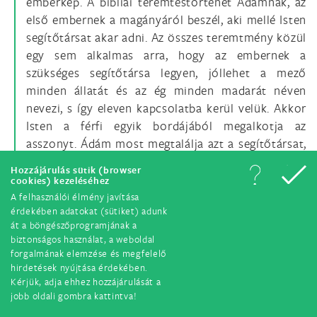
emberkép. A bibliai teremtéstörténet Ádámnak, az
első embernek a magányáról beszél, aki mellé Isten
segítőtársat akar adni. Az összes teremtmény közül
egy sem alkalmas arra, hogy az embernek a
szükséges segítőtársa legyen, jóllehet a mező
minden állatát és az ég minden madarát néven
nevezi, s így eleven kapcsolatba kerül velük. Akkor
Isten a férfi egyik bordájából megalkotja az
asszonyt. Ádám most megtalálja azt a segítőtársat,
akire szüksége van: „Ez most végre csont a
Hozzájárulás sütik (browser
csontomból és hús a húsomból” (Ter 2,23). Ennek
cookies) kezeléséhez
hátterében ott láthatjuk azokat az elképzeléseket,
A felhasználói élmény javítása
érdekében adatokat (sütiket) adunk
melyeknek egyik formája a Platón által idézett
át a böngészőprogramjának a
mesében tűnik föl, mely szerint az ember eredetileg
biztonságos használat, a weboldal
gömb alakú volt, azaz önmagában és önmagának
forgalmának elemzése és megfelelő
teljesen elég, de gőgje büntetéséül Zeusz
hirdetések nyújtása érdekében.
Kérjük, adja ehhez hozzájárulását a
kettévágta, s azóta az ember keresi önmaga másik
jobb oldali gombra kattintva!
felét, úton van feléje, hogy ismét megtalálja a kerek