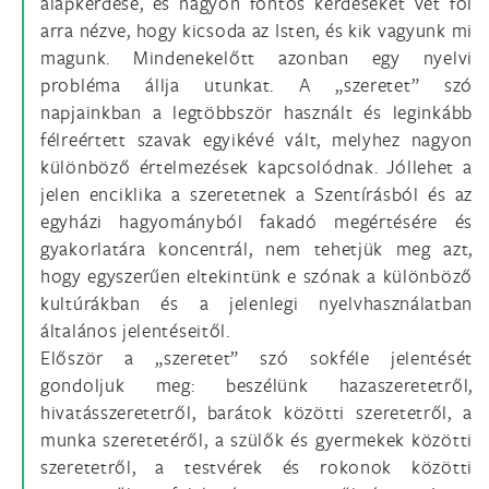
alapkérdése, és nagyon fontos kérdéseket vet föl
arra nézve, hogy kicsoda az Isten, és kik vagyunk mi
magunk. Mindenekelőtt azonban egy nyelvi
probléma állja utunkat. A „szeretet” szó
napjainkban a legtöbbször használt és leginkább
félreértett szavak egyikévé vált, melyhez nagyon
különböző értelmezések kapcsolódnak. Jóllehet a
jelen enciklika a szeretetnek a Szentírásból és az
egyházi hagyományból fakadó megértésére és
gyakorlatára koncentrál, nem tehetjük meg azt,
hogy egyszerűen eltekintünk e szónak a különböző
kultúrákban és a jelenlegi nyelvhasználatban
általános jelentéseitől.
Először a „szeretet” szó sokféle jelentését
gondoljuk meg: beszélünk hazaszeretetről,
hivatásszeretetről, barátok közötti szeretetről, a
munka szeretetéről, a szülők és gyermekek közötti
szeretetről, a testvérek és rokonok közötti