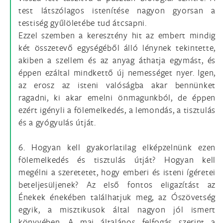
test látszólagos istenítése nagyon gyorsan a
testiség gyűlöletébe tud átcsapni.
Ezzel szemben a keresztény hit az embert mindig
két összetevő egységéből álló lénynek tekintette,
akiben a szellem és az anyag áthatja egymást, és
éppen ezáltal mindkettő új nemességet nyer. Igen,
az erosz az isteni valóságba akar bennünket
ragadni, ki akar emelni önmagunkból, de éppen
ezért igényli a fölemelkedés, a lemondás, a tisztulás
és a gyógyulás útját.
6. Hogyan kell gyakorlatilag elképzelnünk ezen
fölemelkedés és tisztulás útját? Hogyan kell
megélni a szeretetet, hogy emberi és isteni ígéretei
beteljesüljenek? Az első fontos eligazítást az
Énekek énekében találhatjuk meg, az Ószövetség
egyik, a misztikusok által nagyon jól ismert
könyvében. A mai általános felfogás szerint a