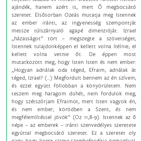
ajándék, hanem azért is, mert Ő megbocsátó
szeretet. Elsősorban Ozeás mutatja meg Istennek
az ember iránti, az ingyenesség szempontját
messze túlszárnyaló agapé dimenzióját. Izrael
„házasságot” tört – megszegte a szövetséget;
Istennek tulajdonképpen el kellett volna ítélnie, el
kellett volna vetnie őt. De éppen most
mutatkozott meg, hogy Isten Isten és nem ember:
„Hogyan adnálak oda téged, Efraim, adnálak át
téged, Izrael? (…) Megfordult bennem az én szívem,
és ezzel együtt föllobban a könyörületem. Nem
teszem meg haragom dühét, nem fordulok meg,
hogy szétszórjam Efraimot, mert Isten vagyok én,
és nem ember; körödben a Szent, és nem
megfélemlítéssel jövök” (Oz 11,8-9). Istennek az ő
népe – az emberek – iránti szenvedélyes szeretete
egyúttal megbocsátó szeretet. Ez a szeretet oly
nagy, hogy Istent szinte szembefordítja önmagával,