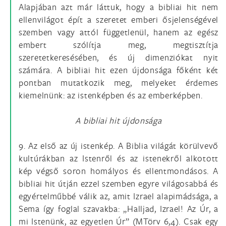
Alapjában azt már láttuk, hogy a bibliai hit nem
ellenvilágot épít a szeretet emberi ősjelenségével
szemben vagy attól függetlenül, hanem az egész
embert szólítja meg, megtisztítja
szeretetkeresésében, és új dimenziókat nyit
számára. A bibliai hit ezen újdonsága főként két
pontban mutatkozik meg, melyeket érdemes
kiemelnünk: az istenképben és az emberképben.
A bibliai hit újdonsága
9. Az első az új istenkép. A Biblia világát körülvevő
kultúrákban az Istenről és az istenekről alkotott
kép végső soron homályos és ellentmondásos. A
bibliai hit útján ezzel szemben egyre világosabbá és
egyértelműbbé válik az, amit Izrael alapimádsága, a
Sema így foglal szavakba: „Halljad, Izrael! Az Úr, a
mi Istenünk, az egyetlen Úr” (MTörv 6,4). Csak egy