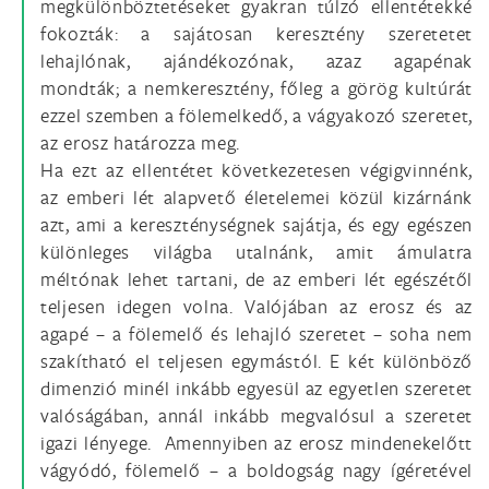
megkülönböztetéseket gyakran túlzó ellentétekké
fokozták: a sajátosan keresztény szeretetet
lehajlónak, ajándékozónak, azaz agapénak
mondták; a nemkeresztény, főleg a görög kultúrát
ezzel szemben a fölemelkedő, a vágyakozó szeretet,
az erosz határozza meg.
Ha ezt az ellentétet következetesen végigvinnénk,
az emberi lét alapvető életelemei közül kizárnánk
azt, ami a kereszténységnek sajátja, és egy egészen
különleges világba utalnánk, amit ámulatra
méltónak lehet tartani, de az emberi lét egészétől
teljesen idegen volna. Valójában az erosz és az
agapé – a fölemelő és lehajló szeretet – soha nem
szakítható el teljesen egymástól. E két különböző
dimenzió minél inkább egyesül az egyetlen szeretet
valóságában, annál inkább megvalósul a szeretet
igazi lényege. Amennyiben az erosz mindenekelőtt
vágyódó, fölemelő – a boldogság nagy ígéretével