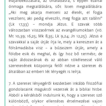
elajándékozására, az önátadásra, s éppen ezáltal
önmaga megtalálására, sőt Isten megtalálására:
„Aki meg akarja menteni az életét, el fogja
veszíteni; aki pedig elveszíti, meg fogja azt találni”
(Lk 17,33) – mondja Jézus. E szavak több
változatban visszatérnek az evangéliumokban (vö.
Mt 10,39; 16,25; Mk 8,35; Lk 9,24; Jn 12,25). Jézus e
szavakkal a saját útját írja le, mely a kereszten át a
föltámadásba visz – a búzaszem útját, amely a
földbe esik és meghal, és így hoz bő termést; de
saját áldozatának és az abban tökéletessé váló
szeretetének központja felől nézve a szeretet és
általában az emberi lét lényegét is leírja.
7. A szeretet lényegéről kezdetben inkább filozófiai
gondolataink maguktól vezettek át a bibliai hitbe.
Abból a kérdésből indultunk ki, hogy a szeretet szó
különböző, olykor ellentétes értelmezései vajon