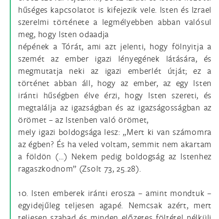
hűséges kapcsolatot is kifejezik vele. Isten és Izrael
szerelmi története a legmélyebben abban valósul
meg, hogy Isten odaadja
népének a Tórát, ami azt jelenti, hogy fölnyitja a
szemét az ember igazi lényegének látására, és
megmutatja neki az igazi emberlét útját; ez a
történet abban áll, hogy az ember, az egy Isten
iránti hűségben élve érzi, hogy Isten szereti, és
megtalálja az igazságban és az igazságosságban az
örömet – az Istenben való örömet,
mely igazi boldogsága lesz: „Mert ki van számomra
az égben? És ha veled voltam, semmit nem akartam
a földön (…) Nekem pedig boldogság az Istenhez
ragaszkodnom” (Zsolt 73, 25.28).
10. Isten emberek iránti erosza – amint mondtuk –
egyidejűleg teljesen agapé. Nemcsak azért, mert
teljesen szabad és minden előzetes föltétel nélküli