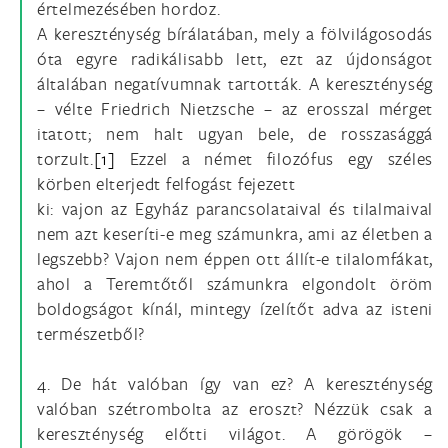
értelmezésében hordoz.
A kereszténység bírálatában, mely a fölvilágosodás
óta egyre radikálisabb lett, ezt az újdonságot
általában negatívumnak tartották. A kereszténység
– vélte Friedrich Nietzsche – az erosszal mérget
itatott; nem halt ugyan bele, de rosszasággá
torzult.
[1]
Ezzel a német filozófus egy széles
körben elterjedt felfogást fejezett
ki: vajon az Egyház parancsolataival és tilalmaival
nem azt keseríti-e meg számunkra, ami az életben a
legszebb? Vajon nem éppen ott állít-e tilalomfákat,
ahol a Teremtőtől számunkra elgondolt öröm
boldogságot kínál, mintegy ízelítőt adva az isteni
természetből?
4. De hát valóban így van ez? A kereszténység
valóban szétrombolta az eroszt? Nézzük csak a
kereszténység előtti világot. A görögök –