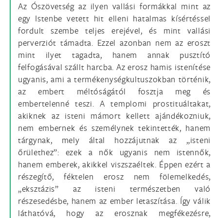
Az Ószövetség az ilyen vallási formákkal mint az
egy Istenbe vetett hit elleni hatalmas kísértéssel
fordult szembe teljes erejével, és mint vallási
perverziót támadta. Ezzel azonban nem az eroszt
mint ilyet tagadta, hanem annak pusztító
felfogásával szállt harcba. Az erosz hamis istenítése
ugyanis, ami a termékenységkultuszokban történik,
az embert méltóságától fosztja meg és
embertelenné teszi. A templomi prostituáltakat,
akiknek az isteni mámort kellett ajándékozniuk,
nem embernek és személynek tekintették, hanem
tárgynak, mely által hozzájutnak az „isteni
őrülethez”: ezek a nők ugyanis nem istennők,
hanem emberek, akikkel viszszaéltek. Éppen ezért a
részegítő, féktelen erosz nem fölemelkedés,
„eksztázis” az isteni természetben való
részesedésbe, hanem az ember letaszítása. Így válik
láthatóvá, hogy az erosznak megfékezésre,