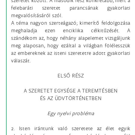
szeretet között. A második rész konkrétabb, mert a
felebaráti szeretet parancsának gyakorlati
megvalósításáról szól.
A téma nagyon szerteágazó; kimerítő feldolgozása
meghaladja ezen enciklika célkitűzését. A
szándékom az, hogy néhány alapelemet vizsgáljunk
meg alaposan, hogy ezáltal a világban fölélesszük
az embereknek az isteni szeretetre adott gyakorlati
válaszát.
ELSŐ RÉSZ
A SZERETET EGYSÉGE A TEREMTÉSBEN
ÉS AZ ÜDVTÖRTÉNETBEN
Egy nyelvi probléma
2. Isten irántunk való szeretete az élet egyik