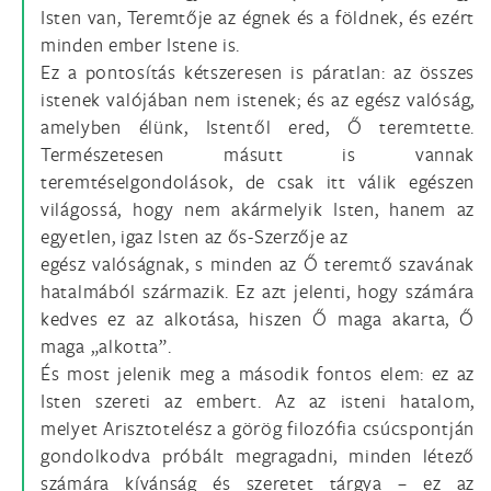
Isten van, Teremtője az égnek és a földnek, és ezért
minden ember Istene is.
Ez a pontosítás kétszeresen is páratlan: az összes
istenek valójában nem istenek; és az egész valóság,
amelyben élünk, Istentől ered, Ő teremtette.
Természetesen másutt is vannak
teremtéselgondolások, de csak itt válik egészen
világossá, hogy nem akármelyik Isten, hanem az
egyetlen, igaz Isten az ős-Szerzője az
egész valóságnak, s minden az Ő teremtő szavának
hatalmából származik. Ez azt jelenti, hogy számára
kedves ez az alkotása, hiszen Ő maga akarta, Ő
maga „alkotta”.
És most jelenik meg a második fontos elem: ez az
Isten szereti az embert. Az az isteni hatalom,
melyet Arisztotelész a görög filozófia csúcspontján
gondolkodva próbált megragadni, minden létező
számára kívánság és szeretet tárgya – ez az