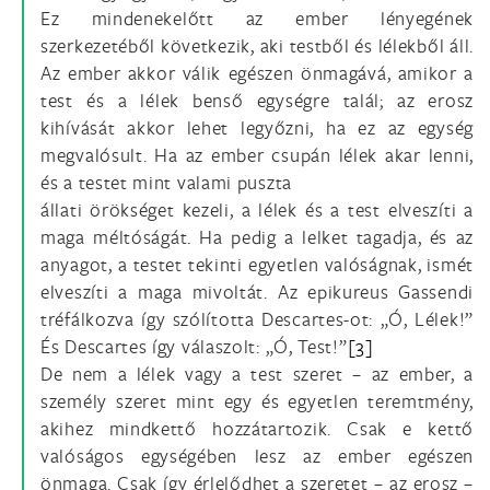
Ez mindenekelőtt az ember lényegének
szerkezetéből következik, aki testből és lélekből áll.
Az ember akkor válik egészen önmagává, amikor a
test és a lélek benső egységre talál; az erosz
kihívását akkor lehet legyőzni, ha ez az egység
megvalósult. Ha az ember csupán lélek akar lenni,
és a testet mint valami puszta
állati örökséget kezeli, a lélek és a test elveszíti a
maga méltóságát. Ha pedig a lelket tagadja, és az
anyagot, a testet tekinti egyetlen valóságnak, ismét
elveszíti a maga mivoltát. Az epikureus Gassendi
tréfálkozva így szólította Descartes-ot: „Ó, Lélek!”
És Descartes így válaszolt: „Ó, Test!”
[3]
De nem a lélek vagy a test szeret – az ember, a
személy szeret mint egy és egyetlen teremtmény,
akihez mindkettő hozzátartozik. Csak e kettő
valóságos egységében lesz az ember egészen
önmaga. Csak így érlelődhet a szeretet – az erosz –