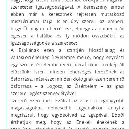
szeretetét igazságosságával. A keresztény ember
ebben már a keresztnek rejtetten mutatkozó
misztériumát látja: Isten úgy szereti az embert,
hogy Ő maga emberré lesz, elmegy az ember után
egészen a halálba, és ily módon összebékíti az
igazságosságot és a szeretetet.
A Bibliának ezen a szintjén filozófiailag és
vallástörténetileg figyelemre méltó, hogy egyrészt
egy szoros értelemben vett metafizikai istenkép áll
előttünk: Isten minden lehetséges létezőnek az
ősforrása; másrészt minden dolognak ezen teremtő
ősforrása – a Logosz, az Ősértelem – az igazi
szeretet egész szenvedélyével
szerető Szerelmes. Ezáltal az erosz a legnagyobb
magasságokba nemesedik, ugyanakkor annyira
megtisztul, hogy egybeolvad az agapéval. Ebből
érthetjük meg, hogy az Énekek énekének a