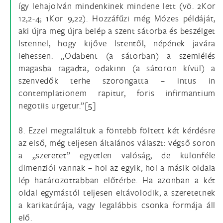
így lehajolván mindenkinek mindene lett (vö. 2Kor
12,2-4; 1Kor 9,22). Hozzáfűzi még Mózes példáját,
aki újra meg újra belép a szent sátorba és beszélget
Istennel, hogy kijőve Istentől, népének javára
lehessen. „Odabent (a sátorban) a szemlélés
magasba ragadta, odakinn (a sátoron kívül) a
szenvedők terhe szorongatta – intus in
contemplationem rapitur, foris infirmantium
negotiis urgetur.”
[5]
8. Ezzel megtaláltuk a föntebb föltett két kérdésre
az első, még teljesen általános választ: végső soron
a „szeretet” egyetlen valóság, de különféle
dimenziói vannak – hol az egyik, hol a másik oldala
lép határozottabban előtérbe. Ha azonban a két
oldal egymástól teljesen eltávolodik, a szeretetnek
a karikatúrája, vagy legalábbis csonka formája áll
elő.