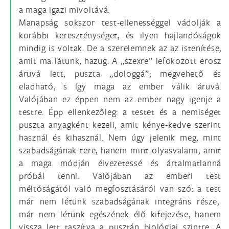
a maga igazi mivoltává.
Manapság sokszor test-ellenességgel vádolják a
korábbi kereszténységet, és ilyen hajlandóságok
mindig is voltak. De a szerelemnek az az istenítése,
amit ma látunk, hazug. A „szexre” lefokozott erosz
áruvá lett, puszta „dologgá”; megvehető és
eladható, s így maga az ember válik áruvá.
Valójában ez éppen nem az ember nagy igenje a
testre. Épp ellenkezőleg: a testet és a nemiséget
puszta anyagként kezeli, amit kénye-kedve szerint
használ és kihasznál. Nem úgy jelenik meg, mint
szabadságának tere, hanem mint olyasvalami, amit
a maga módján élvezetessé és ártalmatlanná
próbál tenni. Valójában az emberi test
méltóságától való megfosztásáról van szó: a test
már nem létünk szabadságának integráns része,
már nem létünk egészének élő kifejezése, hanem
vissza lett taszítva a pusztán biológiai szintre. A