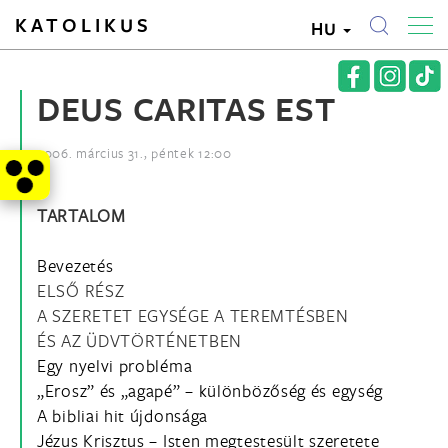
KATOLIKUS
HU
DEUS CARITAS EST
2006. március 31., péntek 12:00
TARTALOM
Bevezetés
ELSŐ RÉSZ
A SZERETET EGYSÉGE A TEREMTÉSBEN
ÉS AZ ÜDVTÖRTÉNETBEN
Egy nyelvi probléma
„Erosz” és „agapé” – különbözőség és egység
A bibliai hit újdonsága
Jézus Krisztus – Isten megtestesült szeretete