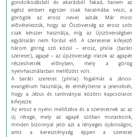
gondolkodásból és akarásból fakad, hanem az
egész embert egyszer csak hatalmába veszi, a
görögök az erosz nevet adták. Már most
elővételezzük, hogy az Ószövetség az erosz szót
csak kétszer használja, míg az Újszövetségben
egyáltalán nem fordul elő. A szeretetet kifejező
három görög szó közül – erosz, philia (baráti
szeretet), agapé – az újszövetségi iratok az agapét
részesítették előnyben, mely a görög
nyelvhasználatban mellőzött volt.
A baráti szeretet (philia) fogalmát a János-
evangélium használja, és elmélyítette a jelentését,
hogy a Jézus és tanítványai közötti kapcsolatot
kifejezze.
Az erosz e nyelvi mellőzése és a szeretetnek az az
új rétege, mely az agapé szóban mutatkozik,
minden bizonnyal jelzi azt a lényeges újdonságot,
amit a kereszténység éppen a szeretet