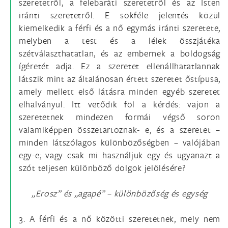
szeretetről, a felebaráti szeretetről és az Isten
iránti szeretetről. E sokféle jelentés közül
kiemelkedik a férfi és a nő egymás iránti szeretete,
melyben a test és a lélek összjátéka
szétválaszthatatlan, és az embernek a boldogság
ígéretét adja. Ez a szeretet ellenállhatatlannak
látszik mint az általánosan értett szeretet őstípusa,
amely mellett első látásra minden egyéb szeretet
elhalványul. Itt vetődik föl a kérdés: vajon a
szeretetnek mindezen formái végső soron
valamiképpen összetartoznak- e, és a szeretet –
minden látszólagos különbözőségben – valójában
egy-e; vagy csak mi használjuk egy és ugyanazt a
szót teljesen különböző dolgok jelölésére?
„Erosz” és „agapé” – különbözőség és egység
3. A férfi és a nő közötti szeretetnek, mely nem