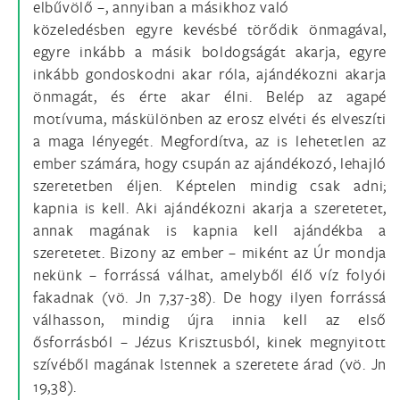
elbűvölő –, annyiban a másikhoz való
közeledésben egyre kevésbé törődik önmagával,
egyre inkább a másik boldogságát akarja, egyre
inkább gondoskodni akar róla, ajándékozni akarja
önmagát, és érte akar élni. Belép az agapé
motívuma, máskülönben az erosz elvéti és elveszíti
a maga lényegét. Megfordítva, az is lehetetlen az
ember számára, hogy csupán az ajándékozó, lehajló
szeretetben éljen. Képtelen mindig csak adni;
kapnia is kell. Aki ajándékozni akarja a szeretetet,
annak magának is kapnia kell ajándékba a
szeretetet. Bizony az ember – miként az Úr mondja
nekünk – forrássá válhat, amelyből élő víz folyói
fakadnak (vö. Jn 7,37-38). De hogy ilyen forrássá
válhasson, mindig újra innia kell az első
ősforrásból – Jézus Krisztusból, kinek megnyitott
szívéből magának Istennek a szeretete árad (vö. Jn
19,38).