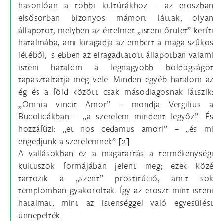
hasonlóan a többi kultúrákhoz – az eroszban
elsősorban bizonyos mámort láttak, olyan
állapotot, melyben az értelmet „isteni őrület” keríti
hatalmába, ami kiragadja az embert a maga szűkös
létéből, s ebben az elragadtatott állapotban valami
isteni hatalom a legnagyobb boldogságot
tapasztaltatja meg vele. Minden egyéb hatalom az
ég és a föld között csak másodlagosnak látszik:
„Omnia vincit Amor” – mondja Vergilius a
Bucolicákban – „a szerelem mindent legyőz”. És
hozzáfűzi: „et nos cedamus amori” – „és mi
engedjünk a szerelemnek”.
[2]
A vallásokban ez a magatartás a termékenységi
kultuszok formájában jelent meg; ezek közé
tartozik a „szent” prostitúció, amit sok
templomban gyakoroltak. Így az eroszt mint isteni
hatalmat, mint az istenséggel való egyesülést
ünnepelték.