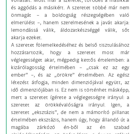
és aggódás a másikért. A szeretet többé már nem
önmagát – a boldogság részegségében való
elmerülést –, hanem szerelmesének a javát akarja:
lemondássá válik, áldozatkészséggé válik, sőt
akarja ezeket.
A szeretet fölemelkedéséhez és belső tisztulásához
hozzátartozik, hogy a szeretet most már
véglegességet akar, mégpedig kettős értelemben: a
kizárólagosság értelmében – „csak ez az egy
ember” –, és az „örökre” értelmében. Az egész
létezést átfogja, minden dimenziójával együtt, az
idő dimenziójában is. Ez nem is történhet másképp,
mert a szeretet ígérete a véglegességre irányul: a
szeretet az örökkévalóságra irányul. Igen, a
szeretet „eksztázis”, de nem a mámorító pillanat
értelmében eksztázis, hanem úgy, hogy állandó út a
magába zárkózó én-ből az én szabad