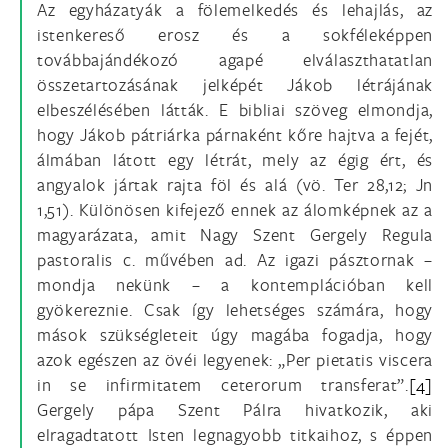
Az egyházatyák a fölemelkedés és lehajlás, az
istenkereső erosz és a sokféleképpen
továbbajándékozó agapé elválaszthatatlan
összetartozásának jelképét Jákob létrájának
elbeszélésében látták. E bibliai szöveg elmondja,
hogy Jákob pátriárka párnaként kőre hajtva a fejét,
álmában látott egy létrát, mely az égig ért, és
angyalok jártak rajta föl és alá (vö. Ter 28,12; Jn
1,51). Különösen kifejező ennek az álomképnek az a
magyarázata, amit Nagy Szent Gergely Regula
pastoralis c. művében ad. Az igazi pásztornak –
mondja nekünk – a kontemplációban kell
gyökereznie. Csak így lehetséges számára, hogy
mások szükségleteit úgy magába fogadja, hogy
azok egészen az övéi legyenek: „Per pietatis viscera
in se infirmitatem ceterorum transferat”.
[4]
Gergely pápa Szent Pálra hivatkozik, aki
elragadtatott Isten legnagyobb titkaihoz, s éppen