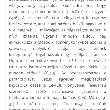
világot, hogy egyszülött Fiát adta oda, hogy
mindannak, aki benne hisz (…), örök élete legyen”
(3,16). A szeretet központi jellegével a keresztény
hit átvette azt, ami Izrael hitének belső magva volt,
s e magnak új mélységet és tágasságot adott. A
hívő izraelita ugyanis minden áldott nap
elimádkozza a Második Törvénykönyvből azokat a
szavakat, melyekről tudja, hogy létének
középpontját fogalmazzák meg: „Halljad, Izrael: az
Úr, a mi Istenünk az egyetlen Úr! Ezért szeresd az
Urat, a te Istenedet teljes szívvel, teljes lélekkel és
minden erővel” (6,4-5). Az istenszeretetnek e
parancsolatát Jézus egyetlen megbízatássá
kapcsolta össze a Leviták könyvének felebaráti
szeretetről szóló parancsával: „Szeresd a
felebarátodat, mint önmagadat” (19,8; vö. Mk 12,29-
31). Ezek után a szeretet, azáltal hogy Isten előbb
szeretett minket (vö. 1Jn 4,10), többé már nemcsak