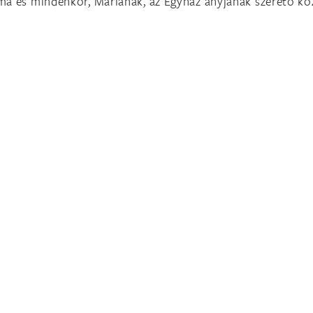
ma és mindenkor, Máriának, az Egyház anyjának szerető kö