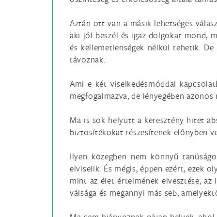
Aztán ott van a másik lehetséges válas
aki jól beszél és igaz dolgokat mond, m
és kellemetlenségek nélkül tehetik. De
távoznak.
Ami e két viselkedésmóddal kapcsolat
megfogalmazva, de lényegében azonos 
Ma is sok helyütt a keresztény hitet a
biztosítékokat részesítenek előnyben vel
Ilyen közegben nem könnyű tanúságot t
elviselik. És mégis, éppen ezért, ezek 
mint az élet értelmének elvesztése, az
válsága és megannyi más seb, amelyektő
Ma sem hiányoznak olyan helyek, ahol J