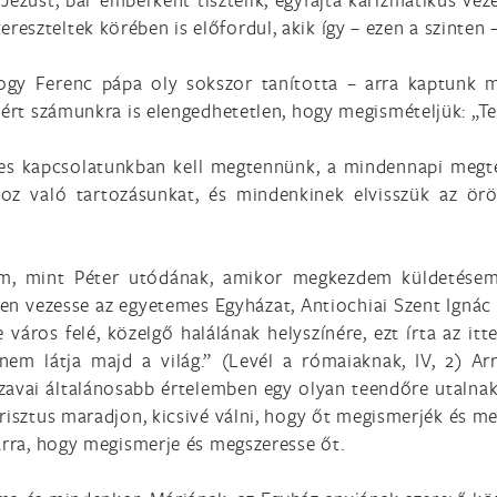
eszteltek körében is előfordul, akik így – ezen a szinten 
hogy Ferenc pápa oly sokszor tanította – arra kaptunk 
ért számunkra is elengedhetetlen, hogy megismételjük: „Te v
es kapcsolatunkban kell megtennünk, a mindennapi megtér
hoz való tartozásunkat, és mindenkinek elvisszük az örö
, mint Péter utódának, amikor megkezdem küldetésem
en vezesse az egyetemes Egyházat, Antiochiai Szent Ignác h
e város felé, közelgő halálának helyszínére, ezt írta az it
nem látja majd a világ.” (Levél a rómaiaknak, IV, 2) Ar
e szavai általánosabb értelemben egy olyan teendőre utalna
risztus maradjon, kicsivé válni, hogy őt megismerjék és m
arra, hogy megismerje és megszeresse őt.