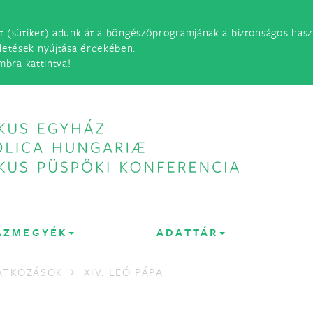
t (sütiket) adunk át a böngészőprogramjának a biztonságos haszn
detések nyújtása érdekében.
mbra kattintva!
ÁZMEGYÉK
ADATTÁR
LATKOZÁSOK
XIV. LEÓ PÁPA