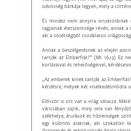
üdvösség bárkája legyen, mely a történel
És mindez nem annyira struktúráinak
tagjainak életszentsége révén, annak a
aki a sötétségből csodálatos világosságá
Annak a beszélgetésnek az elején azonb
tartják az Emberfiát?” (Mt 16,13) Ez n
korlátaival és lehetőségeivel, kérdései
„Az emberek kinek tartják az Emberfiát?
kérdésre, melyek két viselkedésmódra u
Először is ott van a világ válasza. Má
városában zajlik, mely tele van fényű
székhelye, árulások és hűtlenségek szính
egy különös alaknak, aki szokatlan be
őszinteség és erkölcsösség általa támas