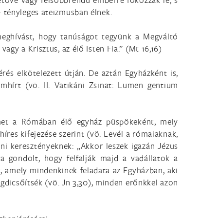
– tényleges ateizmusban élnek.
meghívást, hogy tanúságot tegyünk a Megváltó
agy a Krisztus, az élő Isten Fia.” (Mt 16,16)
és elkötelezett útján. De aztán Egyházként is,
mhírt (vö. II. Vatikáni Zsinat: Lumen gentium
et a Rómában élő egyház püspökeként, mely
íres kifejezése szerint (vö. Levél a rómaiaknak,
teni keresztényeknek: „Akkor leszek igazán Jézus
ra gondolt, hogy felfalják majd a vadállatok a
k, amely mindenkinek feladata az Egyházban, aki
egdicsőítsék (vö. Jn 3,30), minden erőnkkel azon