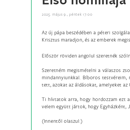
2025. május 9., péntek 17:00
Az új pápa beszédében a péteri szolgála
Krisztus maradjon, és az emberek megi
Először röviden angolul szeretnék szól
Szeretném megismételni a válaszos zsol
mindannyiunkkal. Bíboros testvéreim, m
tett, azokat az áldásokat, amelyeket az
Ti hívtatok arra, hogy hordozzam ezt 
velem együtt jártok, hogy Egyházként, 
(Innentől olaszul:)