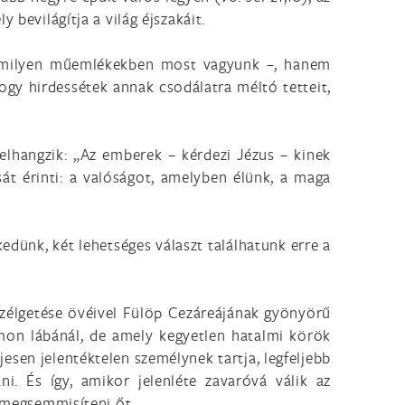
 bevilágítja a világ éjszakáit.
 amilyen műemlékekben most vagyunk –, hanem
ogy hirdessétek annak csodálatra méltó tetteit,
elhangzik: „Az emberek – kérdezi Jézus – kinek
sát érinti: a valóságot, amelyben élünk, a maga
edünk, két lehetséges választ találhatunk erre a
eszélgetése övéivel Fülöp Cezáreájának gyönyörű
rmon lábánál, de amely kegyetlen hatalmi körök
ljesen jelentéktelen személynek tartja, legfeljebb
i. És így, amikor jelenléte zavaróvá válik az
s megsemmisíteni őt.