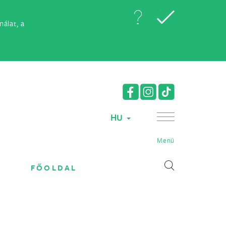
álat, a
HU
Menü
FŐOLDAL