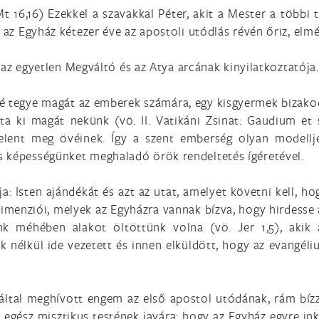
(Mt 16,16) Ezekkel a szavakkal Péter, akit a Mester a többi
 az Egyház kétezer éve az apostoli utódlás révén őriz, elmé
is az egyetlen Megváltó és az Atya arcának kinyilatkoztatója.
vé tegye magát az emberek számára, egy kisgyermek bizako
tta ki magát nekünk (vö. II. Vatikáni Zsinat: Gaudium et s
 jelent meg övéinek. Így a szent emberség olyan model
s képességünket meghaladó örök rendeltetés ígéretével.
 Isten ajándékát és azt az utat, amelyet követni kell, ho
imenziói, melyek az Egyházra vannak bízva, hogy hirdesse 
nk méhében alakot öltöttünk volna (vö. Jer 1,5), akik a
k nélkül ide vezetett és innen elküldött, hogy az evang
 által meghívott engem az első apostol utódának, rám bízz
z egész misztikus testének javára; hogy az Egyház egyre ink