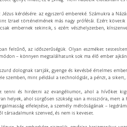
z Jézus kérdésére: az egyszerű embereké. Számukra a Názáre
int Izrael történelmének más nagy prófétái. Ezért követik 
 csak embernek tekintik, s ezért vészhelyzetben, kínszenv
ban feltűnő, az időszerűségük. Olyan eszméket testesít
módon – könnyen megtalálhatunk sok ma élő ember ajkán
bszurd dolognak tartják, gyenge és kevésbé értelmes embe
e szemben, mint például a technológiát, a pénzt, a sikert, 
enni és hirdetni az evangéliumot, ahol a hívőket kigúny
olyan helyek, ahol sürgősen szükség van a misszióra, mert 
 irgalmasság elfelejtése, a személy méltóságának – legdr
l társadalmunk szenved, és nem is keveset.
ézust, bár emberként tisztelik, egyfajta karizmatikus ve