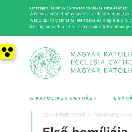
Hozzájárulás sütik (browser cookies) kezeléséhez
A felhasználói élmény javítása érdekében adatoka
weboldal forgalmának elemzése és megfelelő hir
Kérjük, adja ehhez hozzájárulását a jobb oldali go
A KATOLIKUS EGYHÁZ
EGYH
DOKUMENTUMTÁR
PÁPAI MEGNYI
Első homíliája