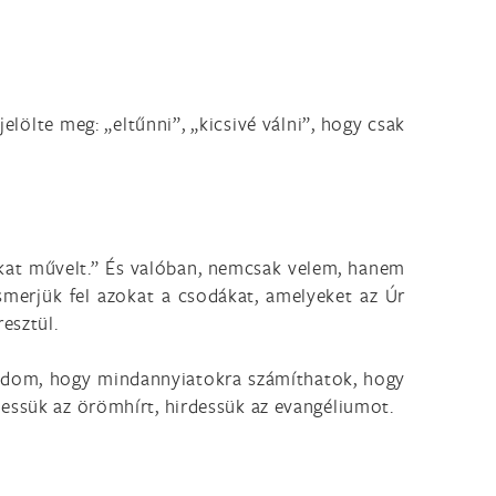
elölte meg: „eltűnni”, „kicsivé válni”, hogy csak
okat művelt.” És valóban, nemcsak velem, hanem
smerjük fel azokat a csodákat, amelyeket az Úr
esztül.
 tudom, hogy mindannyiatokra számíthatok, hogy
dessük az örömhírt, hirdessük az evangéliumot.