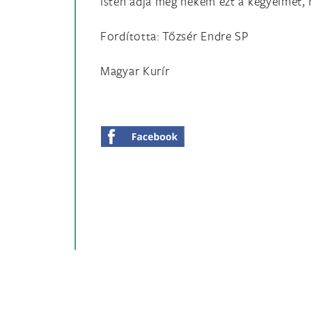
Isten adja meg nekem ezt a kegyelmet, 
Fordította: Tőzsér Endre SP
Magyar Kurír