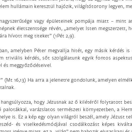
em hullámain keresztül hajózik, világítótorony legyen, mely
 nagyszerűsége vagy épületeinek pompája miatt – mint
 népnek életszentsége révén, „amelyet Isten megszerzett, h
ra hívott meg titeket” (1Pét 2,9).
an, amelyben Péter megvallja hitét, egy másik kérdés is 
em triviális kérdés, sőt szolgálatunk egyik fontos aspektu
vel és meggyőződéseivel.
” (Mt 16,13) Ha arra a jelenetre gondolunk, amelyen elmélk
talnak.
té hangsúlyozza, hogy Jézusnak az ő kilétéről folytatott b
ző palotákkal, varázslatos természeti környezetben, a He
elye is. Ez a kép egy olyan világról beszél, amely Jézust te
széd- és viselkedésmódjával csodálkozást képes kiváltan
ztott igénye miatt, ez a „világ” nem habozik elutasítani é