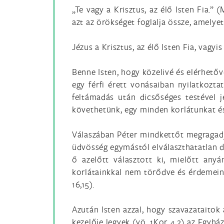
„Te vagy a Krisztus, az élő Isten Fia.” 
azt az örökséget foglalja össze, amelyet
Jézus a Krisztus, az élő Isten Fia, vagy
Benne Isten, hogy közelivé és elérhető
egy férfi érett vonásaiban nyilatkozta
feltámadás után dicsőséges testével
követhetünk, egy minden korlátunkat é
Válaszában Péter mindkettőt megragadja:
üdvösség egymástól elválaszthatatlan d
ő azelőtt választott ki, mielőtt anyá
korlátainkkal nem törődve és érdemein
16,15).
Azután Isten azzal, hogy szavazataitok
kezelője legyek (vö. 1Kor 4,2) az Egyhá