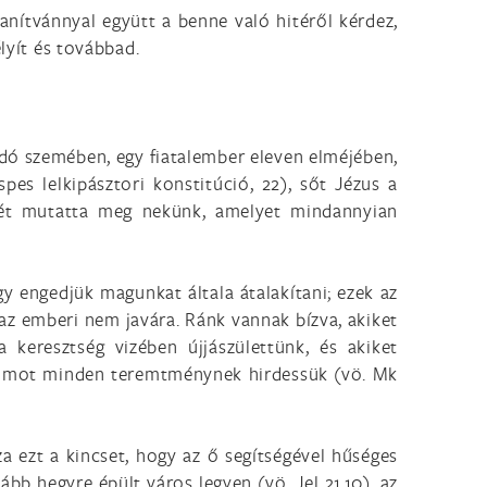
 tanítvánnyal együtt a benne való hitéről kérdez,
lyít és továbbad.
dó szemében, egy fiatalember eleven elméjében,
pes lelkipásztori konstitúció, 22), sőt Jézus a
ljét mutatta meg nekünk, amelyet mindannyian
gy engedjük magunkat általa átalakítani; ezek az
az emberi nem javára. Ránk vannak bízva, akiket
 keresztség vizében újjászülettünk, és akiket
éliumot minden teremtménynek hirdessük (vö. Mk
a ezt a kincset, hogy az ő segítségével hűséges
ább hegyre épült város legyen (vö. Jel 21,10), az