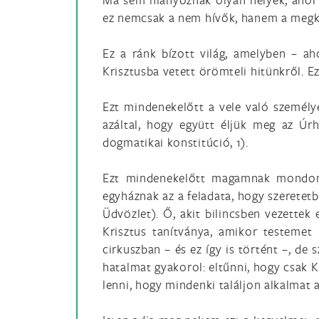
ez nemcsak a nem hívők, hanem a megker
Ez a ránk bízott világ, amelyben – a
Krisztusba vetett örömteli hitünkről. Ez
Ezt mindenekelőtt a vele való személy
azáltal, hogy együtt éljük meg az Úr
dogmatikai konstitúció, 1).
Ezt mindenekelőtt magamnak mondom
egyháznak az a feladata, hogy szeretetb
Üdvözlet). Ő, akit bilincsben vezettek 
Krisztus tanítványa, amikor testemet 
cirkuszban – és ez így is történt –, d
hatalmat gyakorol: eltűnni, hogy csak K
lenni, hogy mindenki találjon alkalmat 