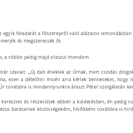
t egyik feladatát a főszerepről való alázatos lemondásban j
smerjék és megszeressék őt.
ni, a többit pedig majd olaszul mondom.
tár szavait: „Új dalt éneklek az Úrnak, mert csodás dolg
a, ezen a délelőtti misén arra kérlek benneteket, hogy i
 Úr továbbra is mindannyiunkra áraszt Péter szolgálatán ker
a keresztet és részesüljek ebben a küldetésben, én pedig
Jézus barátainak közösségeként, hívőkként továbbra is hir