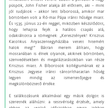
püspök, John Fisher alakja áll előttem, aki – mint
jól tudjátok – akkor lett bíborossá, amikor mar
börtönben volt a Ró-mai Pápa iránti hűsége miatt.
És 1535. június 22-én reggel, miközben készülődött,
hogy lehajtsa fejét a halálos csapás alá,
odakiáltotta a tömegnek: „Keresztények! Krisztus
Katolikus Anyaszentegyházába vetett hitemért
halok meg!” Bátran merem állítani, hogy
mostanában is élnek olyanok, akiknek börtönben,
szenvedésekben és megaláztatásokban van része
Krisztus miatt. A Bíborosok kollégiumának ez a
Krisztus Jegyese iránti tántoríthatatlan hűség
legyen mindig az ismertetőjegye és
megkülönböztető értéke.
E találkozásunk alkalmával egy másik dolgot is
szeretnék aláhúzni: a testvériség érzését, amely
ebben az utolsó időszakban egyre jobban