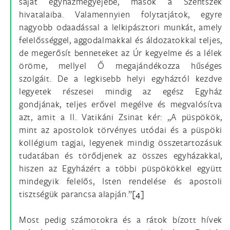
saját egyházmegyéjébe, mások a Szentszék
hivatalaiba. Valamennyien folytatjátok, egyre
nagyobb odaadással a lelkipásztori munkát, amely
felelősséggel, aggodalmakkal és áldozatokkal teljes,
de megerősít benneteket az Úr kegyelme és a lélek
öröme, mellyel Ő megajándékozza hűséges
szolgáit. De a legkisebb helyi egyháztól kezdve
legyetek részesei mindig az egész Egyház
gondjának, teljes erővel megélve és megvalósítva
azt, amit a II. Vatikáni Zsinat kér: „A püspökök,
mint az apostolok törvényes utódai és a püspöki
kollégium tagjai, legyenek mindig összetartozásuk
tudatában és törődjenek az összes egyházakkal,
hiszen az Egyházért a többi püspökökkel együtt
mindegyik felelős, Isten rendelése és apostoli
tisztségük parancsa alapján.”
[4]
Most pedig számotokra és a rátok bízott hívek