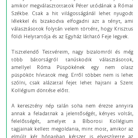
amikor megválasztottatok Péter utódának a Római
Székbe. Csak a hit világosságánál lehet nyugodt
lélekkel és bizakodva elfogadni azt a tényt, ami
választásotok folytán velem történt, hogy Krisztus
földi Helytartója és az Egyház látható Feje legyek.
Tisztelendő Testvéreim, nagy bizalomról és még
több bátorságról tanúskodik választásotok,
amellyel Róma Püspökének egy nem olasz
püspököt hívtatok meg. Erről többet nem is lehet
szólni, csak alázattal fejet lehet hajtani a Szent
Kollégium döntése előtt.
A keresztény nép talán soha nem érezte annyira
annak a feladatnak a jelentőségét, kényes voltát,
felelősségét, amelyet a Bíborosi Kollégium
tagjainak kellett megoldania, mint most, amikor az
elmúlt két hónapban kétszer is elveszítette az