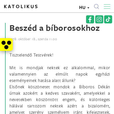
KATOLIKUS
HU
Beszéd a bíborosokhoz
1978. október 18., szerda 11:00
Tisztelendő Testvérek!
Mit is mondjak nektek ez alkalommal, mikor
valamennyien az elmúlt napok egyházi
eseményeinek hatása alatt állunk?
Elsőnek köszönetet mondok a Bíboros Dékán
úrnak azokért a kedves szavakért, amelyekkel a
nevetekben köszöntött engem, és különleges
hálával tartozom nektek azért a bizalomért,
amelyet szerény személyem iránt kifejeztetek,