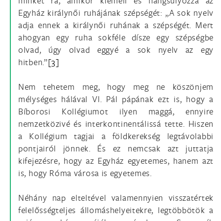
minket rá, amikor kiemeli és hangsúlyozza az
Egyház királynői ruhájának szépségét: „A sok nyelv
adja ennek a királynői ruhának a szépségét. Mert
ahogyan egy ruha sokféle dísze egy szépségbe
olvad, úgy olvad eggyé a sok nyelv az egy
hitben.”
[3]
Nem tehetem meg, hogy meg ne köszönjem
mélységes hálával VI. Pál pápának ezt is, hogy a
Bíborosi Kollégiumot ilyen maggá, ennyire
nemzetközivé és interkontinentálissá tette. Hiszen
a Kollégium tagjai a földkerekség legtávolabbi
pontjairól jönnek. És ez nemcsak azt juttatja
kifejezésre, hogy az Egyház egyetemes, hanem azt
is, hogy Róma városa is egyetemes.
Néhány nap elteltével valamennyien visszatértek
felelősségteljes állomáshelyeitekre, legtöbbötök a