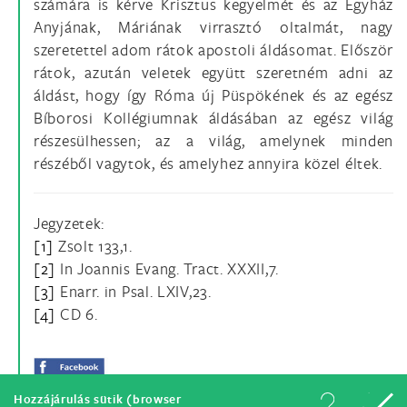
számára is kérve Krisztus kegyelmét és az Egyház
Anyjának, Máriának virrasztó oltalmát, nagy
szeretettel adom rátok apostoli áldásomat. Először
rátok, azután veletek együtt szeretném adni az
áldást, hogy így Róma új Püspökének és az egész
Bíborosi Kollégiumnak áldásában az egész világ
részesülhessen; az a világ, amelynek minden
részéből vagytok, és amelyhez annyira közel éltek.
Jegyzetek:
[1]
Zsolt 133,1.
[2]
In Joannis Evang. Tract. XXXII,7.
[3]
Enarr. in Psal. LXIV,23.
[4]
CD 6.
Hozzájárulás sütik (browser