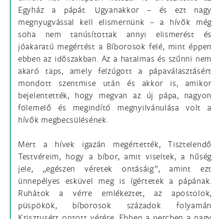
Egyház a pápát. Ugyanakkor – és ezt nagy
megnyugvással kell elismernünk – a hívők még
soha nem tanúsítottak annyi elismerést és
jóakaratú megértést a Bíborosok felé, mint éppen
ebben az időszakban. Az a hatalmas és szűnni nem
akaró taps, amely felzúgott a pápaválasztásért
mondott szentmise után és akkor is, amikor
bejelentették, hogy megvan az új pápa, nagyon
fölemelő és megindító megnyilvánulása volt a
hívők megbecsülésének.
Mert a hívek igazán megértették, Tisztelendő
Testvéreim, hogy a bíbor, amit viseltek, a hűség
jele, „egészen véretek ontásáig”, amint ezt
ünnepélyes esküvel meg is ígértetek a pápának.
Ruhátok a vérre emlékeztet, az apostolok,
püspökök, bíborosok századok folyamán
Krisztusért ontott vérére. Ebben a percben a nagy