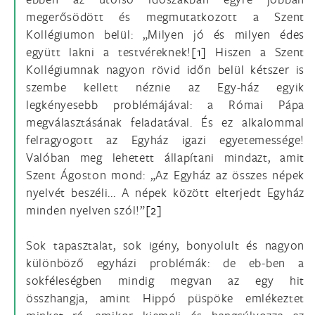
megerősödött és megmutatkozott a Szent
Kollégiumon belül: „Milyen jó és milyen édes
együtt lakni a testvéreknek!
[1]
Hiszen a Szent
Kollégiumnak nagyon rövid időn belül kétszer is
szembe kellett néznie az Egy-ház egyik
legkényesebb problémájával: a Római Pápa
megválasztásának feladatával. És ez alkalommal
felragyogott az Egyház igazi egyetemessége!
Valóban meg lehetett állapítani mindazt, amit
Szent Ágoston mond: „Az Egyház az összes népek
nyelvét beszéli... A népek között elterjedt Egyház
minden nyelven szól!”
[2]
Sok tapasztalat, sok igény, bonyolult és nagyon
különböző egyházi problémák: de eb-ben a
sokféleségben mindig megvan az egy hit
összhangja, amint Hippó püspöke emlékeztet