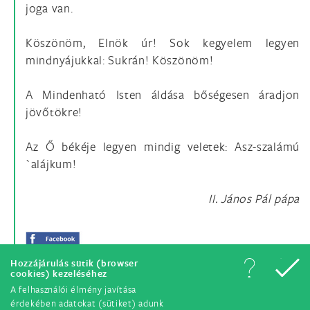
joga van.
Köszönöm, Elnök úr! Sok kegyelem legyen
mindnyájukkal: Sukrán! Köszönöm!
A Mindenható Isten áldása bőségesen áradjon
jövőtökre!
Az Ő békéje legyen mindig veletek: Asz-szalámú
`alájkum!
II. János Pál pápa
Hozzájárulás sütik (browser
cookies) kezeléséhez
A felhasználói élmény javítása
érdekében adatokat (sütiket) adunk