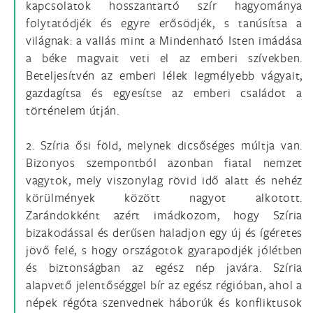
kapcsolatok hosszantartó szír hagyománya
folytatódjék és egyre erősödjék, s tanúsítsa a
világnak: a vallás mint a Mindenható Isten imádása
a béke magvait veti el az emberi szívekben.
Beteljesítvén az emberi lélek legmélyebb vágyait,
gazdagítsa és egyesítse az emberi családot a
történelem útján.
2. Szíria ősi föld, melynek dicsőséges múltja van.
Bizonyos szempontból azonban fiatal nemzet
vagytok, mely viszonylag rövid idő alatt és nehéz
körülmények között nagyot alkotott.
Zarándokként azért imádkozom, hogy Szíria
bizakodással és derűsen haladjon egy új és ígéretes
jövő felé, s hogy országotok gyarapodjék jólétben
és biztonságban az egész nép javára. Szíria
alapvető jelentőséggel bír az egész régióban, ahol a
népek régóta szenvednek háborúk és konfliktusok