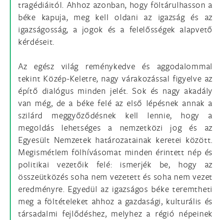
tragédiáitól. Ahhoz azonban, hogy föltárulhasson a
béke kapuja, meg kell oldani az igazság és az
igazságosság, a jogok és a felelősségek alapvető
kérdéseit.
Az egész világ reménykedve és aggodalommal
tekint Közép-Keletre, nagy várakozással figyelve az
építő dialógus minden jelét. Sok és nagy akadály
van még, de a béke felé az első lépésnek annak a
szilárd meggyőződésnek kell lennie, hogy a
megoldás lehetséges a nemzetközi jog és az
Egyesült Nemzetek határozatainak keretei között.
Megismétlem fölhívásomat minden érintett nép és
politikai vezetőik felé: ismerjék be, hogy az
összeütközés soha nem vezetett és soha nem vezet
eredményre. Egyedül az igazságos béke teremtheti
meg a föltételeket ahhoz a gazdasági, kulturális és
társadalmi fejlődéshez, melyhez a régió népeinek