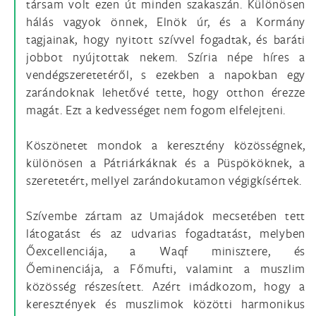
társam volt ezen út minden szakaszán. Különösen
hálás vagyok önnek, Elnök úr, és a Kormány
tagjainak, hogy nyitott szívvel fogadtak, és baráti
jobbot nyújtottak nekem. Szíria népe híres a
vendégszeretetéről, s ezekben a napokban egy
zarándoknak lehetővé tette, hogy otthon érezze
magát. Ezt a kedvességet nem fogom elfelejteni.
Köszönetet mondok a keresztény közösségnek,
különösen a Pátriárkáknak és a Püspököknek, a
szeretetért, mellyel zarándokutamon végigkísértek.
Szívembe zártam az Umajádok mecsetében tett
látogatást és az udvarias fogadtatást, melyben
Őexcellenciája, a Waqf minisztere, és
Őeminenciája, a Főmufti, valamint a muszlim
közösség részesített. Azért imádkozom, hogy a
keresztények és muszlimok közötti harmonikus