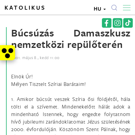
KATOLIKUS
HU
Búcsúzás Damaszkusz
nemzetközi repülőterén
2001. május 8., kedd 11:00
Elnök Úr!
Mélyen Tisztelt Szíriai Barátaim!
1. Amikor búcsút veszek Szíria ősi földjétől, hála
tölti el a szívemet. Mindenekelőtt hálát adok a
mindenható Istennek, hogy engedte folytatnom
hívő jubileumi zarándoklatomat Jézus születésének
2000. évfordulóján. Köszönöm Szent Pálnak, hogy