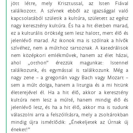
jött létre, mely Krisztussal, az Isten Fiával
találkozott. A szívnek ebből az igazsággal való
kapcsolatából születik a kultúra, született az egész
nagy keresztény kultúra. És ha a hit életben marad,
ez a kulturális örökség sem lesz halott, mert élő és
jelenlévő marad. Az ikonok ma is szólnak a hívők
szívéhez, nem a múlthoz tartoznak. A katedrálisok
nem középkori emlékművek, hanem az élet házai,
ahol „otthon” érezzük magunkat: Istennel
találkozunk, és egymással is találkozunk. Még a
nagy zene – a gregorián vagy Bach vagy Mozart –
sem a múlt dolga, hanem a liturgia és a mi hitünk
életerejével él. Ha a hit élő, akkor a keresztény
kultúra nem lesz a múlté, hanem mindig élő és
jelenlévő lesz, és ha a hit élő, akkor ma is tudunk
válaszolni arra a felszólításra, mely a zsoltárokban
mindig újra ismétlődik: „Énekeljetek az Úrnak új
éneket!”