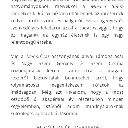
hagyományokból, melyekkel a
Musica Sacra
rendelkezik. Rátok bízom tehát ennek az intézetnek
kedves professzorai és hallgatói, ezt az igényes és
szenvedélyes feladatot azzal a tudatossággal, hogy
ez magának az egyház életének is egy nagy
jelentőségű értéke.
Míg a
Magnificat
asszonyának anyai támogatását
és Nagy Szent Gergely és Szent Cecília
közbenjárását kérem számotokra, a magam
részéről biztosítalak benneteket arról, hogy
folyamatosan megemlékezem rólatok az
imádságban. Még azt kívánom, hogy a most
kezdődő új akadémiai év részesüljön minden
kegyelemben, szívből adom mindnyájatoknak
különleges apostoli áldásomat.
2. MEGŐRIZNI ÉS TOVÁBBADNI