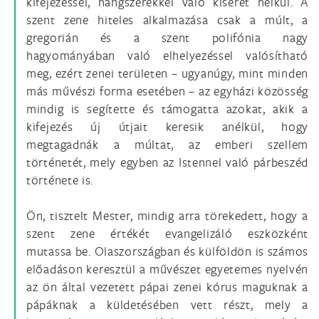
kifejezéssel, hangszerekkel való kíséret nélkül. A
szent zene hiteles alkalmazása csak a múlt, a
gregorián és a szent polifónia nagy
hagyományában való elhelyezéssel valósítható
meg, ezért zenei területen – ugyanúgy, mint minden
más művészi forma esetében – az egyházi közösség
mindig is segítette és támogatta azokat, akik a
kifejezés új útjait keresik anélkül, hogy
megtagadnák a múltat, az emberi szellem
történetét, mely egyben az Istennel való párbeszéd
története is.
Ön, tisztelt Mester, mindig arra törekedett, hogy a
szent zene értékét evangelizáló eszközként
mutassa be. Olaszországban és külföldön is számos
előadáson keresztül a művészet egyetemes nyelvén
az ön által vezetett pápai zenei kórus maguknak a
pápáknak a küldetésében vett részt, mely a