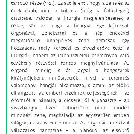
tartozó része (112.). Ez azt jelenti, hogy a zene és az
ének több, mint a kultusz (még ha fölösleges)
díszítése; valóban a liturgia megjelenítésének a
része, sőt ez maga a liturgia. Egy kórussal,
orgonával, zenekarral és a nép énekével
megvalósuló ünnepélyes zene nemcsak egy
hozzáadás, mely keretezi és élvezhetővé teszi a
liturgiát, hanem az istentiszteleti eseményen való
tevékeny részvétel fontos megnyilvánulása. Az
orgonát mindig is és joggal a hangszerek
királynőjeként minősítették, mivel a teremtés
valamennyi hangját alkalmazza, s amint az előbb
elhangzott, az emberi érzelmek teljességének – az
örömtől a bánatig, a dicsérettől a panaszig – ad
visszhangot. Ezen túlmenően mint minden
minőségi zene, meghaladja az egyszerűen emberi
világot, és az istenire mutat. Az orgonát rendkívül
változatos hangszíne – a pianótól az elsöprő