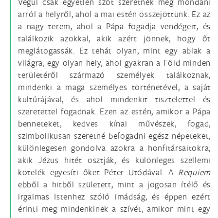
Végül csak egyetlen szót szeretnék még mondani
arról a helyről, ahol a mai estén összejöttünk. Ez az
a nagy terem, ahol a Pápa fogadja vendégeit, és
találkozik azokkal, akik azért jönnek, hogy őt
meglátogassák. Ez tehát olyan, mint egy ablak a
világra, egy olyan hely, ahol gyakran a Föld minden
területéről származó személyek találkoznak,
mindenki a maga személyes történetével, a saját
kultúrájával, és ahol mindenkit tisztelettel és
szeretettel fogadnak. Ezen az estén, amikor a Pápa
benneteket, kedves kínai művészek, fogad,
szimbolikusan szeretné befogadni egész népeteket,
különlegesen gondolva azokra a honfitársaitokra,
akik Jézus hitét osztják, és különleges szellemi
kötelék egyesíti őket Péter Utódával. A
Requiem
ebből a hitből született, mint a jogosan ítélő és
irgalmas Istenhez szóló imádság, és éppen ezért
érinti meg mindenkinek a szívét, amikor mint egy