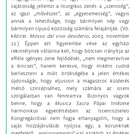
sajátosság jellemzi a liturgikus zenét: a „szentség”,
az igazi „művészet”, az „egyetemesség”, vagyis
annak a lehetősége, hogy bármilyen nép vagy
bármilyen típusú közösség számára felajánlják. (Vö.
kézirat:
Mosso dal vivo desiderio
, 2003. november
22.) Éppen ezt figyelembe véve az egyházi
tekintélynek vállalnia kell, hogy bölcsen irányítja az
efféle igényes zene fejlődését, „nem megmerevítve
a kincset”, hanem keresve, hogy miként tudná
beilleszteni a múlt örökségébe a jelen értékes
újdonságát, hogy eljusson a magasztos küldetés
méltó szintéziséhez, mely számára az isteni
szolgálatban van fenntartva. Bizonyos vagyok
benne, hogy a
Musica Sacra
Pápai Intézete
harmonikus egyetértésben az Istentiszteleti
Kongregációval nem fogja elhanyagolni, hogy a
saját hozzájárulását nyújtsa egy, a korunknak
megfelelő „
aggiornamento
”-val azokból az értékes