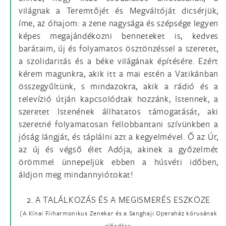
világnak a Teremtőjét és Megváltóját dicsérjük,
íme, az óhajom: a zene nagysága és szépsége legyen
képes megajándékozni benneteket is, kedves
barátaim, új és folyamatos ösztönzéssel a szeretet,
a szolidaritás és a béke világának építésére. Ezért
kérem magunkra, akik itt a mai estén a Vatikánban
összegyűltünk, s mindazokra, akik a rádió és a
televízió útján kapcsolódtak hozzánk, Istennek, a
szeretet Istenének állhatatos támogatását, aki
szeretné folyamatosan fellobbantani szívünkben a
jóság lángját, és táplálni azt a kegyelmével. Ő az Úr,
az új és végső élet Adója, akinek a győzelmét
örömmel ünnepeljük ebben a húsvéti időben,
áldjon meg mindannyiótokat!
2. A TALÁLKOZÁS ÉS A MEGISMERÉS ESZKÖZE
(A Kínai Fiiharmonikus Zenekar és a Sanghaji Operaház kórusának
előadása,