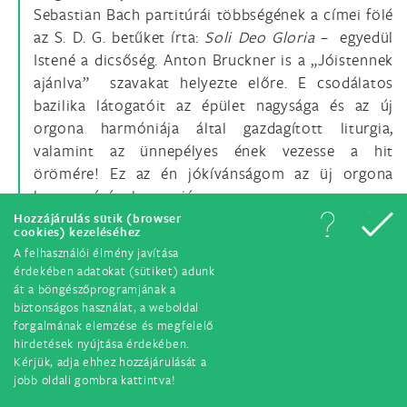
Sebastian Bach partitúrái többségének a címei fölé
az S. D. G. betűket írta:
Soli Deo Gloria
– egyedül
Istené a dicsőség. Anton Bruckner is a „Jóistennek
ajánlva” szavakat helyezte előre. E csodálatos
bazilika látogatóit az épület nagysága és az új
orgona harmóniája által gazdagított liturgia,
valamint az ünnepélyes ének vezesse a hit
örömére! Ez az én jókívánságom az üj orgona
bemutatásának a napján.
Hozzájárulás sütik (browser
cookies) kezeléséhez
2. ISTEN CSODÁLATOS SZIMFÓNIÁJA
A felhasználói élmény javítása
(A Német Szövetségi Köztársaság elnökének a Szentatya
érdekében adatokat (sütiket) adunk
át a böngészőprogramjának a
tiszteletére felajánlott koncert
biztonságos használat, a weboldal
a Sala Cle-mentinában, 2006. november 18-án)
forgalmának elemzése és megfelelő
hirdetések nyújtása érdekében.
Mindenekelőtt szeretném személyesen és
Kérjük, adja ehhez hozzájárulását a
különleges módon megköszönni a
Philharmonia
jobb oldali gombra kattintva!
Quartett Berlin
négy zenészének, Dániel