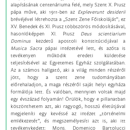
alapításának centenáriuma felé, mely Szent X. Piusz
pápa műve, aki 1911-ben az
Expleverunt desiderii
brévéjével létrehozta a „Szent Zene Főiskoláját”; ez
XV. Benedek és XI. Piusz többszörös módosításával,
hasonlóképpen XI. Piusz
Deus scientiarium
Dominus
kezdetű apostoli konstitúciójával a
Musica Sacra
pápai intézetévé lett, és azóta is
tevékenyen működik eredeti küldetése
teljesítésével az Egyetemes Egyház szolgálatában.
Az a számos hallgató, aki a világ minden részéről
jött, hogy a szent zene tudományában
előrehaladjon, a maga részéről saját helyi egyháza
formálója lett. És valóban, mennyien voltak majd
egy évszázad folyamán! Örülök, hogy e pillanatban
köszönthetem azt, aki ragyogó, hosszú életútjával
megjeleníti egy kevéssé az intézet „történelmi
emlékezetét”, és megszemélyesíti azt is, aki itt
tevékenykedett: Mons. Domenico Bartolucci