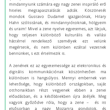
mindannyiunk számára egy nagy zenei inspiráló erő
hiteles megtapasztalását adták. Köszönetét
mondok Gustavo Dudamel igazgatónak, Hilary
Hahn szólistának, és mindannyiótoknak, hölgyeim
és uraim! Mivel a zene nyelve egyetemes, azt látjuk,
hogy teljesen különböző kulturális és vallási
háttérrel rendelkező személyek ezt velünk
megértetik, és nem különben ezáltal vezetnek
bennünket, s ezt értelmezik is.
A zenének ez az egyetemessége az elektronikus és
digitális kommunikációnak köszönhetően ma
különösen is hangsúlyos. Mennyi embernek van
lehetősége, hogy különböző országokban, saját
otthonaikban részt vegyenek ebben a zenei
előadásban, és a későbbiekben újra átéljék. Meg
vagyok győződve róla, hogy a zene – és itt
elsősorban a nagy Mozartra gondolok, és