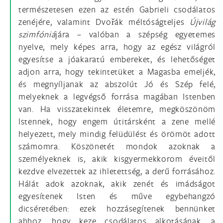
természetesen ezen az estén Gabrieli csodálatos
zenéjére, valamint Dvořák méltóságteljes
Újvilág
szimfóniá
jára – valóban a szépség egyetemes
nyelve, mely képes arra, hogy az egész világról
egyesítse a jóakaratú embereket, és lehetőséget
adjon arra, hogy tekintetüket a Magasba emeljék,
és megnyíljanak az abszolút Jó és Szép felé,
melyeknek a legvégső forrása magában Istenben
van. Ha visszatekintek életemre, megköszönöm
Istennek, hogy engem útitársként a zene mellé
helyezett, mely mindig felüdülést és örömöt adott
számomra. Köszönetét mondok azoknak a
személyeknek is, akik kisgyermekkorom éveitől
kezdve elvezettek az ihletettség, a derű forrásához.
Hálát adok azoknak, akik zenét és imádságot
egyesítenek Isten és műve egybehangzó
dicséretében: ezek hozzásegítenek bennünket
ahhoz, hogy keze csodálatos alkotásának, a