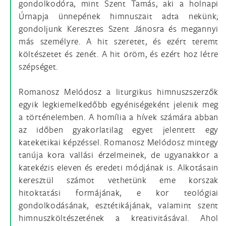
gondolkodóra, mint Szent Tamás, aki a holnapi
Úrnapja ünnepének himnuszait adta nekünk;
gondoljunk Keresztes Szent Jánosra és megannyi
más személyre. A hit szeretet, és ezért teremt
költészetet és zenét. A hit öröm, és ezért hoz létre
szépséget.
Romanosz Melódosz a liturgikus himnuszszerzők
egyik legkiemelkedőbb egyéniségeként jelenik meg
a történelemben. A homília a hívek számára abban
az időben gyakorlatilag egyet jelentett egy
kateketikai képzéssel. Romanosz Melódosz mintegy
tanúja kora vallási érzelmeinek, de ugyanakkor a
katekézis eleven és eredeti módjának is. Alkotásain
keresztül számot vethetünk eme korszak
hitoktatási formájának, e kor teológiai
gondolkodásának, esztétikájának, valamint szent
himnuszköltészetének a kreativitásával. Ahol