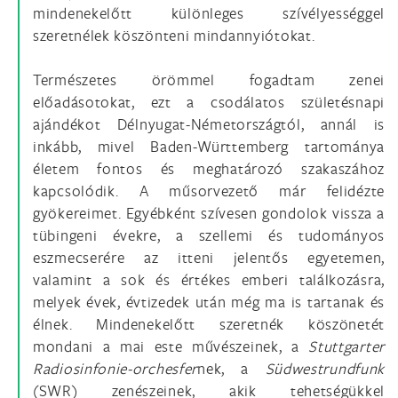
mindenekelőtt különleges szívélyességgel
szeretnélek köszönteni mindannyiótokat.
Természetes örömmel fogadtam zenei
előadásotokat, ezt a csodálatos születésnapi
ajándékot Délnyugat-Németországtól, annál is
inkább, mivel Baden-Württemberg tartománya
életem fontos és meghatározó szakaszához
kapcsolódik. A műsorvezető már felidézte
gyökereimet. Egyébként szívesen gondolok vissza a
tübingeni évekre, a szellemi és tudományos
eszmecserére az itteni jelentős egyetemen,
valamint a sok és értékes emberi találkozásra,
melyek évek, évtizedek után még ma is tartanak és
élnek. Mindenekelőtt szeretnék köszönetét
mondani a mai este művészeinek, a
Stuttgarter
Radiosinfonie-orchesfer
nek, a
Südwestrundfunk
(SWR) zenészeinek, akik tehetségükkel