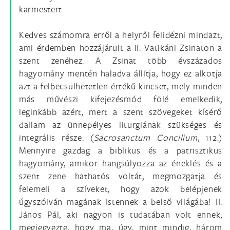
karmestert.
Kedves számomra erről a helyről felidézni mindazt,
ami érdemben hozzájárult a II. Vatikáni Zsinaton a
szent zenéhez. A Zsinat több évszázados
hagyomány mentén haladva állítja, hogy ez alkotja
azt a felbecsülhetetlen értékű kincset, mely minden
más művészi kifejezésmód fölé emelkedik,
leginkább azért, mert a szent szövegeket kísérő
dallam az ünnepélyes liturgiának szükséges és
integrális része. (
Sacrosanctum Concilium
, 112.)
Mennyire gazdag a biblikus és a patrisztikus
hagyomány, amikor hangsúlyozza az éneklés és a
szent zene hathatós voltát, megmozgatja és
felemeli a szíveket, hogy azok belépjenek
úgyszólván magának Istennek a belső világába! II.
János Pál, aki nagyon is tudatában volt ennek,
megjegyezte, hogy ma, úgy, mint mindig, három