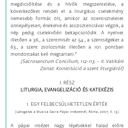
megdicsőítése és a hívők megszentelése, a
következőket rendeli el: a liturgikus cselekmény
nemesebb formát ölt, amikor az istentiszteletet
ünnepélyesen, énekelve és asszisztenciával végzik, a
nép pedig cselekvőén bekapcsolódik. A nyelvet
illetően a 36., a szentmisét az 54., a szentségeket a
63., a szent zsolozsmát illetően a 101. pontban
mondottakat kell megtartani.”
(Sacrosanctum Concilium, 112-113. – II. Vatikáni
Zsinat: Konstitúció a szent liturgiáról)
I. RÉSZ
LITURGIA, EVANGELIZÁCIÓ ÉS KATEKÉZIS
1. EGY FELBECSÜLHETETLEN ÉRTÉK
(Látogatás a Musica Sacra Pápai Intézetnél, Róma, 2007. X. 13.)
A pápai intézet nagy lépésekkel halad előre