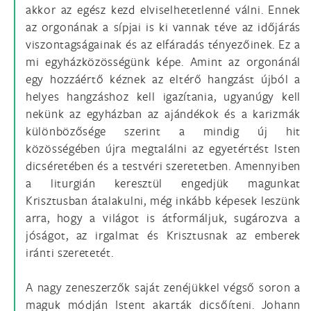
akkor az egész kezd elviselhetetlenné válni. Ennek
az orgonának a sípjai is ki vannak téve az időjárás
viszontagságainak és az elfáradás tényezőinek. Ez a
mi egyházközösségünk képe. Amint az orgonánál
egy hozzáértő kéznek az eltérő hangzást újból a
helyes hangzáshoz kell igazítania, ugyanúgy kell
nekünk az egyházban az ajándékok és a karizmák
különbözősége szerint a mindig új hit
közösségében újra megtalálni az egyetértést Isten
dicséretében és a testvéri szeretetben. Amennyiben
a liturgián keresztül engedjük magunkat
Krisztusban átalakulni, még inkább képesek leszünk
arra, hogy a világot is átformáljuk, sugározva a
jóságot, az irgalmat és Krisztusnak az emberek
iránti szeretetét.
A nagy zeneszerzők saját zenéjükkel végső soron a
maguk módján Istent akarták dicsőíteni. Johann