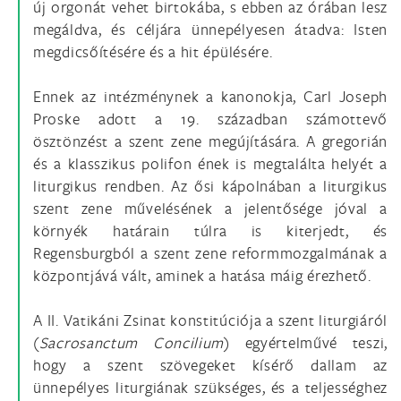
új orgonát vehet birtokába, s ebben az órában lesz
megáldva, és céljára ünnepélyesen átadva: Isten
megdicsőítésére és a hit épülésére.
Ennek az intézménynek a kanonokja, Carl Joseph
Proske adott a 19. században számottevő
ösztönzést a szent zene megújítására. A gregorián
és a klasszikus polifon ének is megtalálta helyét a
liturgikus rendben. Az ősi kápolnában a liturgikus
szent zene művelésének a jelentősége jóval a
környék határain túlra is kiterjedt, és
Regensburgból a szent zene reformmozgalmának a
központjává vált, aminek a hatása máig érezhető.
A II. Vatikáni Zsinat konstitúciója a szent liturgiáról
(
Sacrosanctum Concilium
) egyértelművé teszi,
hogy a szent szövegeket kísérő dallam az
ünnepélyes liturgiának szükséges, és a teljességhez