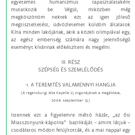
egyetemes humanizmus tapasztalataként
mutatkozik be. Végül, miközben még
megköszönöm nektek ezt az igen jóleső
megtiszteltetést, üdvözletemet küldöm általatok
Kína minden lakójának, akik a közeli olimpiával egy,
az egész emberiség számára nagy jelentőségű
eseményt kívánnak előkészíteni és megélni.
III. RÉSZ
SZÉPSÉG ÉS SZEMLÉLŐDÉS
1. A TEREMTÉS VALAMENNYI HANGJA
(A regensburgi Alte Kapelle új orgonájának a megáldása,
2006. szeptember 13.)
Istennek ezt a figyelemre méltó házát, „az ősi
Miasszonyunk-kápolna” bazilikáját – amint látjuk –
csodálatos módon felújították, és a mai nappal egy