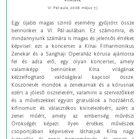
VI. Pál-aula, 2008. május 7.)
Egy újabb magas szintű esemény gyűjtött össze
bennünket a VI. Pál-aulában. Ez számomra, és
mindannyiunk számára is magas és jelentős értéket
képvisel: ezt a koncertet a Kínai Filharmonikus
Zenekar és a Sanghaji Operaház kórusa ajánlotta
fel és adta elő; egy olyan koncertet, amely
valamiképp bennünket Kína világának
kézzelfogható valóságával kapcsol össze.
Köszönetét mondok a zenekarnak és a kórusnak
ezért a jóleső tiszteletért, valamint a szervezőkkel
és a művészekkel együtt gratulálok a hozzáértő,
kifinomult és választékos kivitelezésért, azért a
zenei műért, amely az emberiség művészi
Örökségét képezi. Ilyen értékes művészek
csoportjában képviselve láthatjuk Kína nagy
kulturális és zenei hagyományát, és ennek a