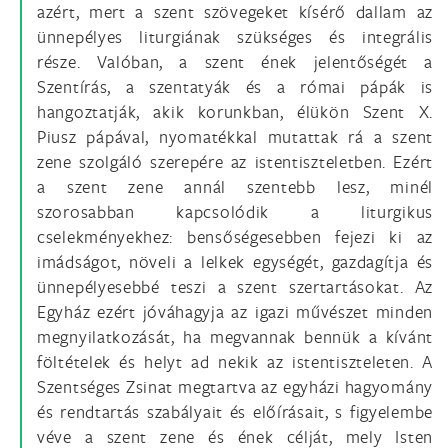
azért, mert a szent szövegeket kísérő dallam az
ünnepélyes liturgiának szükséges és integrális
része. Valóban, a szent ének jelentőségét a
Szentírás, a szentatyák és a római pápák is
hangoztatják, akik korunkban, élükön Szent X.
Piusz pápával, nyomatékkal mutattak rá a szent
zene szolgáló szerepére az istentiszteletben. Ezért
a szent zene annál szentebb lesz, minél
szorosabban kapcsolódik a liturgikus
cselekményekhez: bensőségesebben fejezi ki az
imádságot, növeli a lelkek egységét, gazdagítja és
ünnepélyesebbé teszi a szent szertartásokat. Az
Egyház ezért jóváhagyja az igazi művészet minden
megnyilatkozását, ha megvannak bennük a kívánt
föltételek és helyt ad nekik az istentiszteleten. A
Szentséges Zsinat megtartva az egyházi hagyomány
és rendtartás szabályait és előírásait, s figyelembe
véve a szent zene és ének célját, mely Isten