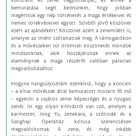
bemutatása segít bennünket, hogy jobban
megértsük egy nép történetét a maga értékeivel és
nemes törekvéseivel együtt. Szívből jövő köszönet
ezért az ajándékért! Köszönet azért a zeneműért is,
amelyet az imént szólaltattak meg. A támogatókon
és a művészeken túl örömteli köszönetét mondok
mindazoknak, akik hozzájárultak ennek az
eseménynek a maga részéről valóban páratlan
megvalósításához.
Hogyne hangsúlyoznám ezenkívül, hogy a koncert
– a kínai művészek által bemutatott mozarti fő mű
– egyesíti a sajátos zenei képességet és a nyugati
zenét. Itt egy olyan kihívásról van szó, amelyet a
karmester, Jong Yu, zenekara, a szólisták és a
Sanghaji Operaház kórusa szerencsésen
megvalósítottak. A zene, és még inkább