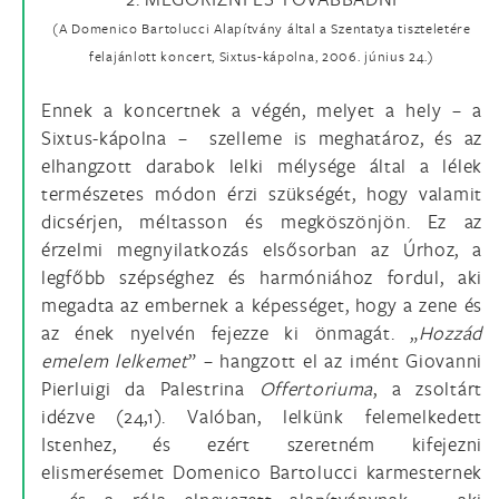
(A Domenico Bartolucci Alapítvány által a Szentatya tiszteletére
felajánlott koncert, Sixtus-kápolna, 2006. június 24.)
Ennek a koncertnek a végén, melyet a hely – a
Sixtus-kápolna – szelleme is meghatároz, és az
elhangzott darabok lelki mélysége által a lélek
természetes módon érzi szükségét, hogy valamit
dicsérjen, méltasson és megköszönjön. Ez az
érzelmi megnyilatkozás elsősorban az Úrhoz, a
legfőbb szépséghez és harmóniához fordul, aki
megadta az embernek a képességet, hogy a zene és
az ének nyelvén fejezze ki önmagát. „
Hozzád
emelem lelkemet
” – hangzott el az imént Giovanni
Pierluigi da Palestrina
Offertoriuma
, a zsoltárt
idézve (24,1). Valóban, lelkünk felemelkedett
Istenhez, és ezért szeretném kifejezni
elismerésemet Domenico Bartolucci karmesternek