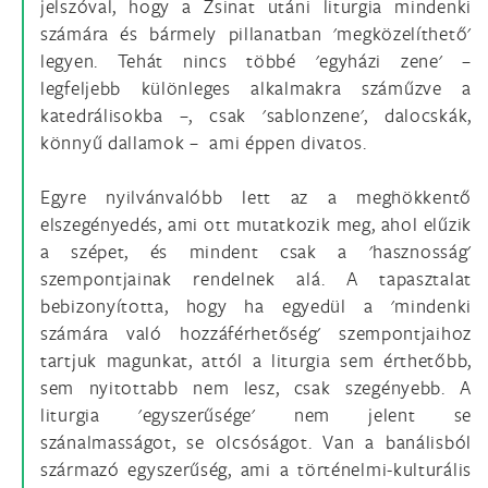
jelszóval, hogy a Zsinat utáni liturgia mindenki
számára és bármely pillanatban 'megközelíthető'
legyen. Tehát nincs többé 'egyházi zene' –
legfeljebb különleges alkalmakra száműzve a
katedrálisokba –, csak 'sablonzene', dalocskák,
könnyű dallamok – ami éppen divatos.
Egyre nyilvánvalóbb lett az a meghökkentő
elszegényedés, ami ott mutatkozik meg, ahol elűzik
a szépet, és mindent csak a 'hasznosság'
szempontjainak rendelnek alá. A tapasztalat
bebizonyította, hogy ha egyedül a 'mindenki
számára való hozzáférhetőség' szempontjaihoz
tartjuk magunkat, attól a liturgia sem érthetőbb,
sem nyitottabb nem lesz, csak szegényebb. A
liturgia 'egyszerűsége' nem jelent se
szánalmasságot, se olcsóságot. Van a banálisból
származó egyszerűség, ami a történelmi-kulturális