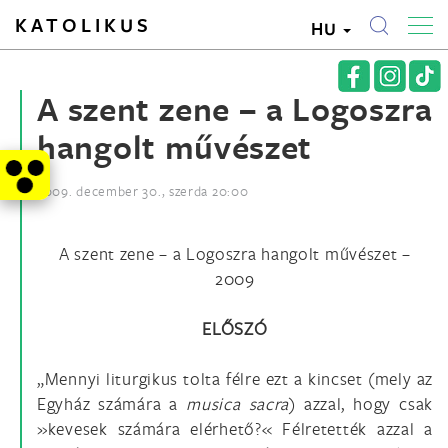
KATOLIKUS
HU
A szent zene – a Logoszra
hangolt művészet
2009. december 30., szerda 20:00
A szent zene – a Logoszra hangolt művészet –
2009
ELŐSZÓ
„Mennyi liturgikus tolta félre ezt a kincset (mely az
Egyház számára a
musica sacra
) azzal, hogy csak
»kevesek számára elérhető?« Félretették azzal a