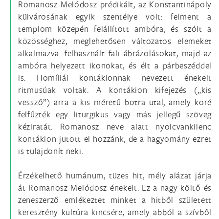
Romanosz Melódosz prédikált, az Konstantinápoly
külvárosának egyik szentélye volt: felment a
templom közepén felállított ambóra, és szólt a
közösséghez, meglehetősen változatos elemeket
alkalmazva: felhasznált fali ábrázolásokat, majd az
ambóra helyezett ikonokat, és élt a párbeszéddel
is. Homíliái kontákionnak nevezett énekelt
ritmusúak voltak. A kontákion kifejezés („kis
vessző”) arra a kis méretű botra utal, amely köré
felfűzték egy liturgikus vagy más jellegű szöveg
kéziratát. Romanosz neve alatt nyolcvankilenc
kontákion jutott el hozzánk, de a hagyomány ezret
is tulajdonít neki.
Érzékelhető humánum, tüzes hit, mély alázat járja
át Romanosz Melódosz énekeit. Ez a nagy költő és
zeneszerző emlékeztet minket a hitből született
keresztény kultúra kincsére, amely abból a szívből