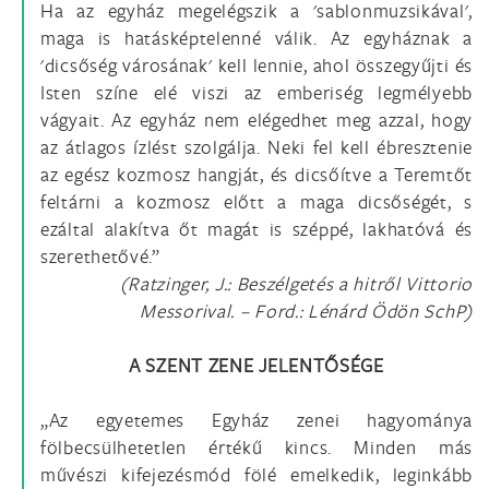
Ha az egyház megelégszik a 'sablonmuzsikával',
maga is hatásképtelenné válik. Az egyháznak a
'dicsőség városának' kell lennie, ahol összegyűjti és
Isten színe elé viszi az emberiség legmélyebb
vágyait. Az egyház nem elégedhet meg azzal, hogy
az átlagos ízlést szolgálja. Neki fel kell ébresztenie
az egész kozmosz hangját, és dicsőítve a Teremtőt
feltárni a kozmosz előtt a maga dicsőségét, s
ezáltal alakítva őt magát is széppé, lakhatóvá és
szerethetővé.”
(Ratzinger, J.: Beszélgetés a hitről Vittorio
Messorival. – Ford.: Lénárd Ödön SchP)
A SZENT ZENE JELENTŐSÉGE
„Az egyetemes Egyház zenei hagyománya
fölbecsülhetetlen értékű kincs. Minden más
művészi kifejezésmód fölé emelkedik, leginkább