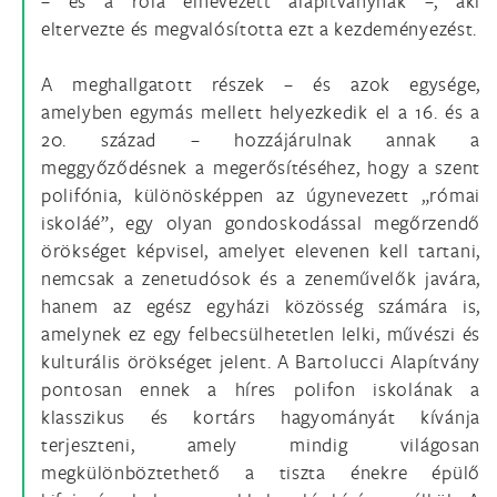
– és a róla elnevezett alapítványnak –, aki
eltervezte és megvalósította ezt a kezdeményezést.
A meghallgatott részek – és azok egysége,
amelyben egymás mellett helyezkedik el a 16. és a
20. század – hozzájárulnak annak a
meggyőződésnek a megerősítéséhez, hogy a szent
polifónia, különösképpen az úgynevezett „római
iskoláé”, egy olyan gondoskodással megőrzendő
örökséget képvisel, amelyet elevenen kell tartani,
nemcsak a zenetudósok és a zeneművelők javára,
hanem az egész egyházi közösség számára is,
amelynek ez egy felbecsülhetetlen lelki, művészi és
kulturális örökséget jelent. A Bartolucci Alapítvány
pontosan ennek a híres polifon iskolának a
klasszikus és kortárs hagyományát kívánja
terjeszteni, amely mindig világosan
megkülönböztethető a tiszta énekre épülő