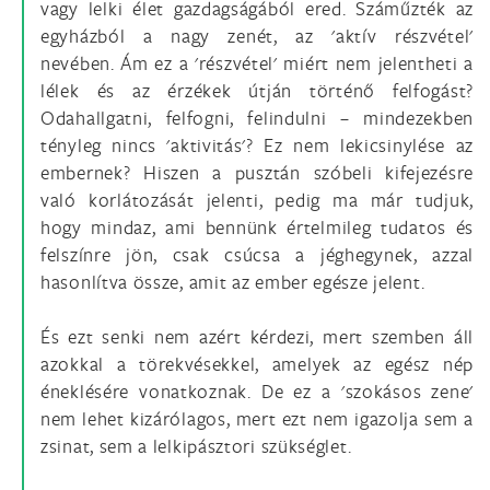
vagy lelki élet gazdagságából ered. Száműzték az
egyházból a nagy zenét, az 'aktív részvétel'
nevében. Ám ez a 'részvétel' miért nem jelentheti a
lélek és az érzékek útján történő felfogást?
Odahallgatni, felfogni, felindulni – mindezekben
tényleg nincs 'aktivitás'? Ez nem lekicsinylése az
embernek? Hiszen a pusztán szóbeli kifejezésre
való korlátozását jelenti, pedig ma már tudjuk,
hogy mindaz, ami bennünk értelmileg tudatos és
felszínre jön, csak csúcsa a jéghegynek, azzal
hasonlítva össze, amit az ember egésze jelent.
És ezt senki nem azért kérdezi, mert szemben áll
azokkal a törekvésekkel, amelyek az egész nép
éneklésére vonatkoznak. De ez a 'szokásos zene'
nem lehet kizárólagos, mert ezt nem igazolja sem a
zsinat, sem a lelkipásztori szükséglet.