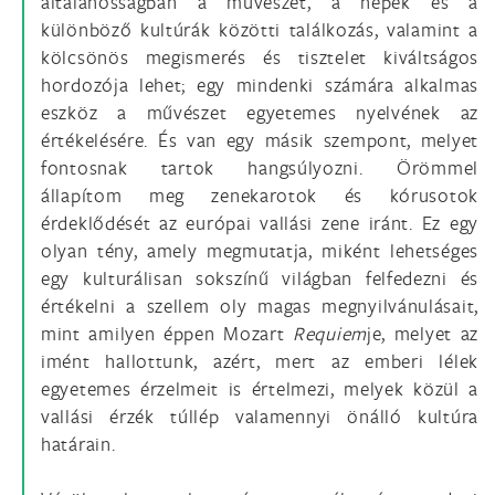
általánosságban a művészet, a népek és a
különböző kultúrák közötti találkozás, valamint a
kölcsönös megismerés és tisztelet kiváltságos
hordozója lehet; egy mindenki számára alkalmas
eszköz a művészet egyetemes nyelvének az
értékelésére. És van egy másik szempont, melyet
fontosnak tartok hangsúlyozni. Örömmel
állapítom meg zenekarotok és kórusotok
érdeklődését az európai vallási zene iránt. Ez egy
olyan tény, amely megmutatja, miként lehetséges
egy kulturálisan sokszínű világban felfedezni és
értékelni a szellem oly magas megnyilvánulásait,
mint amilyen éppen Mozart
Requiem
je, melyet az
imént hallottunk, azért, mert az emberi lélek
egyetemes érzelmeit is értelmezi, melyek közül a
vallási érzék túllép valamennyi önálló kultúra
határain.