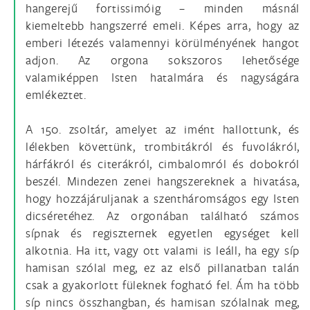
hangerejű fortissimóig – minden másnál
kiemeltebb hangszerré emeli. Képes arra, hogy az
emberi létezés valamennyi körülményének hangot
adjon. Az orgona sokszoros lehetősége
valamiképpen Isten hatalmára és nagyságára
emlékeztet.
A 150. zsoltár, amelyet az imént hallottunk, és
lélekben követtünk, trombitákról és fuvolákról,
hárfákról és citerákról, cimbalomról és dobokról
beszél. Mindezen zenei hangszereknek a hivatása,
hogy hozzájáruljanak a szentháromságos egy Isten
dicséretéhez. Az orgonában található számos
sípnak és regiszternek egyetlen egységet kell
alkotnia. Ha itt, vagy ott valami is leáll, ha egy síp
hamisan szólal meg, ez az első pillanatban talán
csak a gyakorlott füleknek fogható fel. Ám ha több
síp nincs összhangban, és hamisan szólalnak meg,