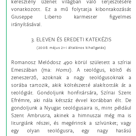
keresztény üzenet világban való terjesztésére
vonatkozott. Ez a mű folytatja kibontakozását
Giuseppe Liberto karmester figyelmes
irányításával.
3. ELEVEN ÉS EREDETI KATEKÉZIS
(2008. május 21-i általános kihallgatás)
Romanosz Melódosz 490 körül született a szíriai
Emeszában (ma:
Homs
). A teológus, költő és
zeneszerző, azoknak a nagy teológusoknak a
sorába tartozik, akik költészetté alakították át a
teológiát. Gondoljunk honfitársára, Szíriai Szent
Efrémre, aki nála kétszáz évvel korábban élt. De
gondoljunk a Nyugat teológusaira is, mint például
Szent Ambrusra, akinek a himnuszai még ma is
liturgiánk részei, és megérintik a szívünket; vagy
egy olyan teológusra, egy nagy hatású