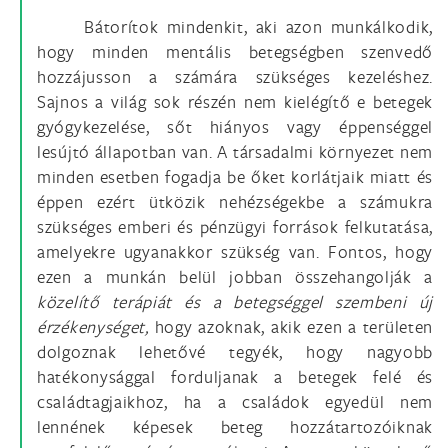
Bátorítok mindenkit, aki azon munkálkodik,
hogy minden mentális betegségben szenvedő
hozzájusson a számára szükséges kezeléshez.
Sajnos a világ sok részén nem kielégítő e betegek
gyógykezelése, sőt hiányos vagy éppenséggel
lesújtó állapotban van. A társadalmi környezet nem
minden esetben fogadja be őket korlátjaik miatt és
éppen ezért ütközik nehézségekbe a számukra
szükséges emberi és pénzügyi források felkutatása,
amelyekre ugyanakkor szükség van. Fontos, hogy
ezen a munkán belül jobban összehangolják a
közelítő terápiát és a betegséggel szembeni új
érzékenységet,
hogy azoknak, akik ezen a területen
dolgoznak lehetővé tegyék, hogy nagyobb
hatékonysággal forduljanak a betegek felé és
családtagjaikhoz, ha a családok egyedül nem
lennének képesek beteg hozzátartozóiknak