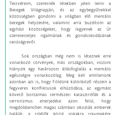
Testvéreim, szeretnék lélekben jelen lenni a
Betegek Világnapján, és az egybegyűltekkel
közösségben gondolni a világban élő mentális
betegek helyzetére, valamint arra buzdítom az
egyházi közösségeket, hogy legyenek az Úr
szeretetteljes irgalmának és gondoskodásának
tanúságtevői.
Sok országban még nem is léteznek erre
vonatkozó törvények, más országokban, viszont
hiányzik egy határozott állásfoglalás a mentális
egészségre vonatkozólag. Meg kell említenünk
azonban azt is, hogy Földünk különböző részein a
fegyveres konfliktusok elhúzódása, az egymást
követő borzalmas természeti katasztrófák és a
terrorizmus elterjedése azon felül, hogy
megdöbbentően magas számban okozták emberek
halálát, a túlélők közül sokakra traumaként