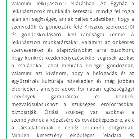
valamint lelkipásztori ellátásban. Az Egyház a
lelkipásztorok munkáján keresztül mindig fel fogja
ajánlani segítségét, annak teljes tudatában, hogy a
szenvedők és gondozóik felé Krisztus szeretetéről
és gondoskodásáról kell tanúságot tennie. A
lelkipásztori munkatársakat, valamint az önkéntes
szervezeteket és alapítványokat arra buzdítom,
hogy konkrét kezdeményezéseikkel segítsék azokat
a családokat, ahol mentális beteget gondoznak,
valamint azt kívánom, hogy a befogadás és az
együttérzés kultúrája növekedjen és még jobban
elterjedjen, amelyet adott formában egészségügyi
törvények garantálnak és konkrét
megvalósulásukhoz a szükséges erőforrásokat
biztosítják. Óriási szükség van azoknak a
személyeknek a képzésére és továbbképzésére, akik
a társadalomnak e nehéz területén dolgoznak.
Minden keresztény elsődleges feladata és