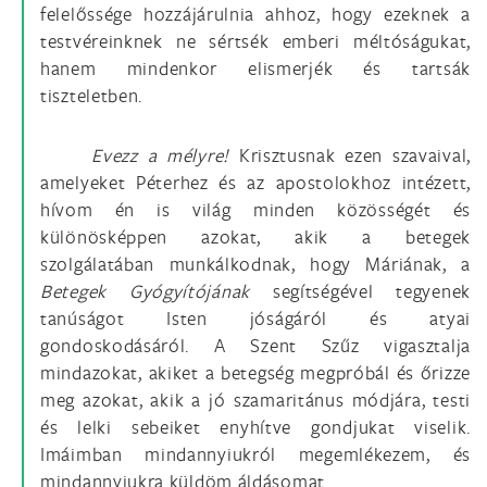
felelőssége hozzájárulnia ahhoz, hogy ezeknek a
testvéreinknek ne sértsék emberi méltóságukat,
hanem mindenkor elismerjék és tartsák
tiszteletben.
Evezz a mélyre!
Krisztusnak ezen szavaival,
amelyeket Péterhez és az apostolokhoz intézett,
hívom én is világ minden közösségét és
különösképpen azokat, akik a betegek
szolgálatában munkálkodnak, hogy Máriának, a
Betegek Gyógyítójának
segítségével tegyenek
tanúságot Isten jóságáról és atyai
gondoskodásáról. A Szent Szűz vigasztalja
mindazokat, akiket a betegség megpróbál és őrizze
meg azokat, akik a jó szamaritánus módjára, testi
és lelki sebeiket enyhítve gondjukat viselik.
Imáimban mindannyiukról megemlékezem, és
mindannyiukra küldöm áldásomat.