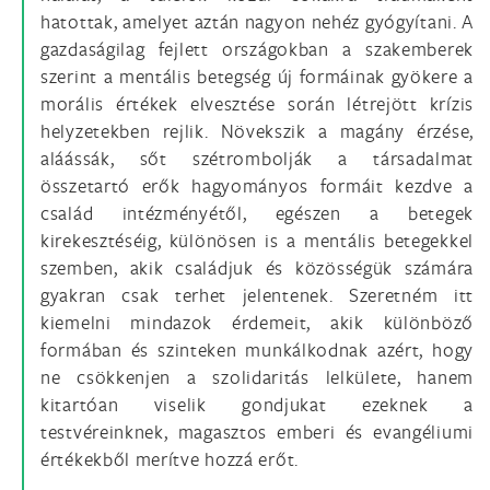
hatottak, amelyet aztán nagyon nehéz gyógyítani. A
gazdaságilag fejlett országokban a szakemberek
szerint a mentális betegség új formáinak gyökere a
morális értékek elvesztése során létrejött krízis
helyzetekben rejlik. Növekszik a magány érzése,
aláássák, sőt szétrombolják a társadalmat
összetartó erők hagyományos formáit kezdve a
család intézményétől, egészen a betegek
kirekesztéséig, különösen is a mentális betegekkel
szemben, akik családjuk és közösségük számára
gyakran csak terhet jelentenek. Szeretném itt
kiemelni mindazok érdemeit, akik különböző
formában és szinteken munkálkodnak azért, hogy
ne csökkenjen a szolidaritás lelkülete, hanem
kitartóan viselik gondjukat ezeknek a
testvéreinknek, magasztos emberi és evangéliumi
értékekből merítve hozzá erőt.