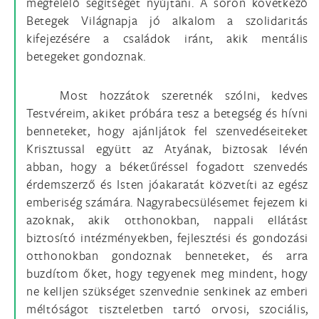
megfelelő segítséget nyújtani. A soron következő
Betegek Világnapja jó alkalom a szolidaritás
kifejezésére a családok iránt, akik mentális
betegeket gondoznak.
Most hozzátok szeretnék szólni, kedves
Testvéreim, akiket próbára tesz a betegség és hívni
benneteket, hogy ajánljátok fel szenvedéseiteket
Krisztussal együtt az Atyának, biztosak lévén
abban, hogy a béketűréssel fogadott szenvedés
érdemszerző és Isten jóakaratát közvetíti az egész
emberiség számára. Nagyrabecsülésemet fejezem ki
azoknak, akik otthonokban, nappali ellátást
biztosító intézményekben, fejlesztési és gondozási
otthonokban gondoznak benneteket, és arra
buzdítom őket, hogy tegyenek meg mindent, hogy
ne kelljen szükséget szenvednie senkinek az emberi
méltóságot tiszteletben tartó orvosi, szociális,