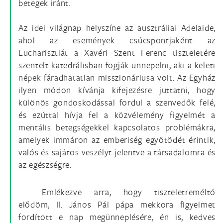
betegek iránt.
Az idei világnap helyszíne az ausztráliai Adelaide,
ahol az események csúcspontjaként az
Eucharisztiát a Xavéri Szent Ferenc tiszteletére
szentelt katedrálisban fogják ünnepelni, aki a keleti
népek fáradhatatlan misszionáriusa volt. Az Egyház
ilyen módon kívánja kifejezésre juttatni, hogy
különös gondoskodással fordul a szenvedők felé,
és ezúttal hívja fel a közvélemény figyelmét a
mentális betegségekkel kapcsolatos problémákra,
amelyek immáron az emberiség egyötödét érintik,
valós és sajátos veszélyt jelentve a társadalomra és
az egészségre.
Emlékezve arra, hogy tiszteletreméltó
elődöm, II. János Pál pápa mekkora figyelmet
fordított e nap megünneplésére, én is, kedves