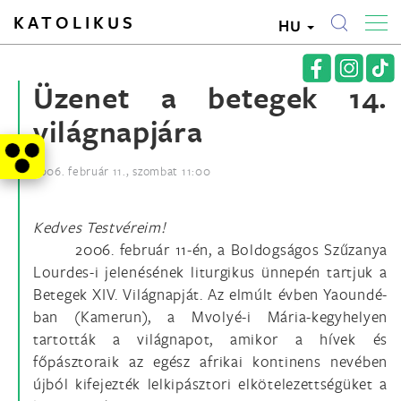
KATOLIKUS
HU
Üzenet a betegek 14.
világnapjára
2006. február 11., szombat 11:00
Kedves Testvéreim!
2006. február 11-én, a Boldogságos Szűzanya
Lourdes-i jelenésének liturgikus ünnepén tartjuk a
Betegek XIV. Világnapját. Az elmúlt évben Yaoundé-
ban (Kamerun), a Mvolyé-i Mária-kegyhelyen
tartották a világnapot, amikor a hívek és
főpásztoraik az egész afrikai kontinens nevében
újból kifejezték lelkipásztori elkötelezettségüket a