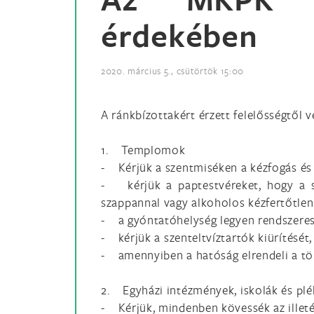
érdekében
2020. március 5., csütörtök 15:00
A ránkbízottakért érzett felelősségtől 
1. Templomok
- Kérjük a szentmiséken a kézfogás és a
- kérjük a paptestvéreket, hogy a sz
szappannal vagy alkoholos kézfertőtlen
- a gyóntatóhelység legyen rendszeresen
- kérjük a szenteltvíztartók kiürítését
- amennyiben a hatóság elrendeli a tö
2. Egyházi intézmények, iskolák és plé
- Kérjük, mindenben kövessék az illeték