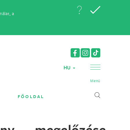
álat, a
HU
Menü
FŐOLDAL
ny megelőzése