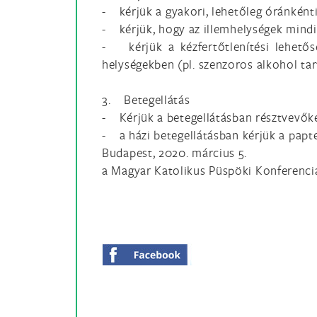
- kérjük a gyakori, lehetőleg óránkénti
- kérjük, hogy az illemhelységek mindig
- kérjük a kézfertőtlenítési lehetősé
helységekben (pl. szenzoros alkohol tar
3. Betegellátás
- Kérjük a betegellátásban résztvevőket
- a házi betegellátásban kérjük a papte
Budapest, 2020. március 5.
a Magyar Katolikus Püspöki Konferenci