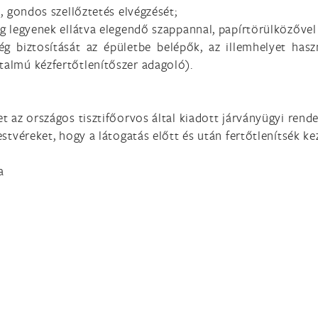
, gondos szellőztetés elvégzését;
 legyenek ellátva elegendő szappannal, papírtörülközővel 
g biztosítását az épületbe belépők, az illemhelyet hasz
talmú kézfertőtlenítőszer adagoló).
 az országos tisztifőorvos által kiadott járványügyi rende
stvéreket, hogy a látogatás előtt és után fertőtlenítsék ke
a