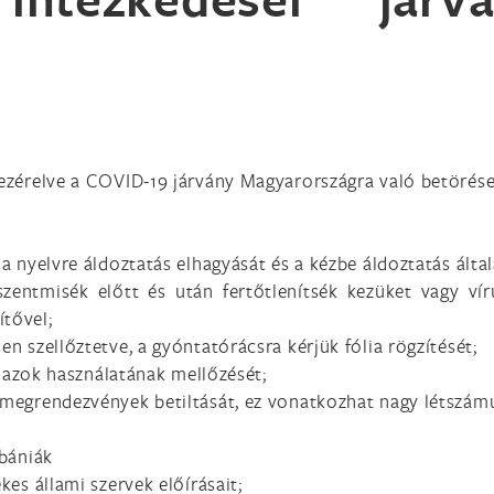
vezérelve a COVID-19 járvány Magyarországra való betörése
 nyelvre áldoztatás elhagyását és a kézbe áldoztatás által
entmisék előtt és után fertőtlenítsék kezüket vagy vír
ítővel;
 szellőztetve, a gyóntatórácsra kérjük fólia rögzítését;
, azok használatának mellőzését;
megrendezvények betiltását, ez vonatkozhat nagy létszámú
bániák
es állami szervek előírásait;