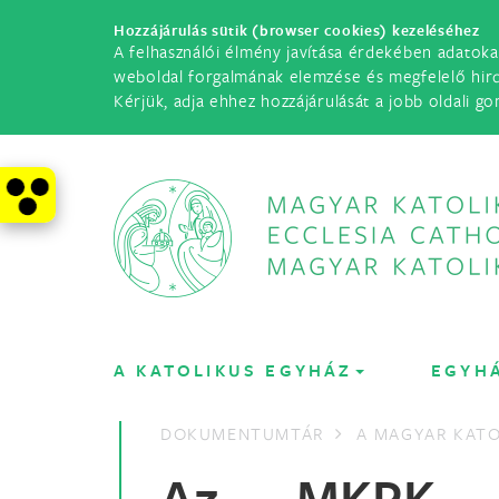
Hozzájárulás sütik (browser cookies) kezeléséhez
A felhasználói élmény javítása érdekében adatoka
weboldal forgalmának elemzése és megfelelő hir
Kérjük, adja ehhez hozzájárulását a jobb oldali go
A KATOLIKUS EGYHÁZ
EGYH
DOKUMENTUMTÁR
A MAGYAR KATO
Az MKPK in