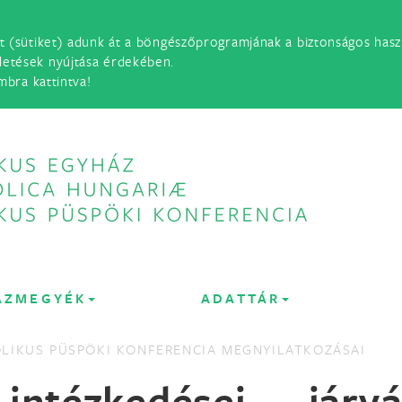
t (sütiket) adunk át a böngészőprogramjának a biztonságos haszn
detések nyújtása érdekében.
mbra kattintva!
ÁZMEGYÉK
ADATTÁR
LIKUS PÜSPÖKI KONFERENCIA MEGNYILATKOZÁSAI
tézkedései járvá