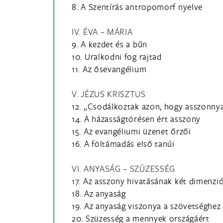
8. A Szentírás antropomorf nyelve
IV. ÉVA – MÁRIA
9. A kezdet és a bűn
10. Uralkodni fog rajtad
11. Az ősevangélium
V. JÉZUS KRISZTUS
12. „Csodálkoztak azon, hogy asszonny
14. A házasságtörésen ért asszony
15. Az evangéliumi üzenet őrzői
16. A föltámadás első tanúi
VI. ANYASÁG – SZÜZESSÉG
17. Az asszony hivatásának két dimenzi
18. Az anyaság
19. Az anyaság viszonya a szövetséghez
20. Szüzesség a mennyek országáért