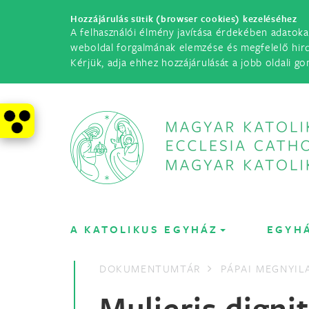
Hozzájárulás sütik (browser cookies) kezeléséhez
A felhasználói élmény javítása érdekében adatoka
weboldal forgalmának elemzése és megfelelő hir
Kérjük, adja ehhez hozzájárulását a jobb oldali go
A KATOLIKUS EGYHÁZ
EGYH
DOKUMENTUMTÁR
PÁPAI MEGNYI
Mulieris digni