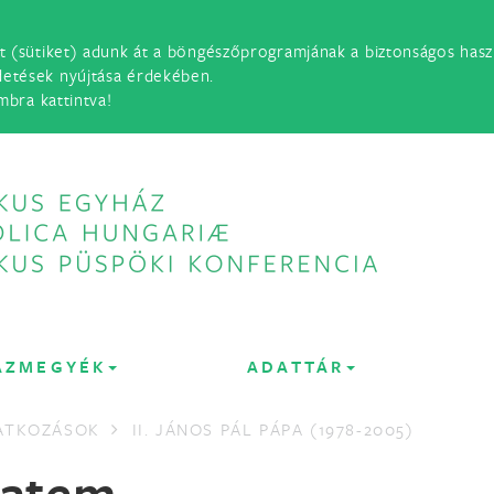
t (sütiket) adunk át a böngészőprogramjának a biztonságos haszn
detések nyújtása érdekében.
mbra kattintva!
ÁZMEGYÉK
ADATTÁR
LATKOZÁSOK
II. JÁNOS PÁL PÁPA (1978-2005)
tatem