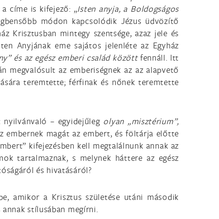
 a címe is kifejező: „
Isten anyja, a Boldogságos
gbensőbb módon kapcsolódik Jézus üdvözítő
áz Krisztusban mintegy szentsége, azaz jele és
ten Anyjának eme sajátos jelenléte az Egyház
ny” és az egész emberi család között
fennáll. Itt
án megvalósult az emberiségnek az az alapvető
ására teremtette; férfinak és nőnek teremtette
 nyilvánvaló – egyidejűleg
olyan „misztérium”,
az embernek magát az embert, és föltárja előtte
ert” kifejezésben kell megtalálnunk annak az
mok tartalmaznak, s melynek háttere az egész
óságáról és hivatásáról?
e, amikor a Krisztus születése utáni második
annak stílusában megírni.