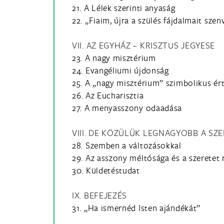
21. A Lélek szerinti anyaság
22. „Fiaim, újra a szülés fájdalmait sze
VII. AZ EGYHÁZ – KRISZTUS JEGYESE
23. A nagy misztérium
24. Evangéliumi újdonság
25. A „nagy misztérium” szimbolikus ér
26. Az Eucharisztia
27. A menyasszony odaadása
VIII. DE KÖZÜLÜK LEGNAGYOBB A SZ
28. Szemben a változásokkal
29. Az asszony méltósága és a szeretet 
30. Küldetéstudat
IX. BEFEJEZÉS
31. „Ha ismernéd Isten ajándékát”