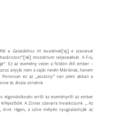
 Pál a
Galatákhoz írt levelének
[15]
e szavaival
lhatározott”
[16]
misztérium teljesedését. A Fiú,
ége”. Ez az esemény vezet a földön élő ember –
isztus anyját nem a saját nevén Máriának, hanem
]
Pontosan ez az „asszony” van jelen abban a
ne és általa történik.
nos elgondolkodni erről az eseményről az ember
kifejeződik. A Zsinat szavaira hivatkozunk: „ Az
, mint régen, a szíve mélyén nyugtalanítják az