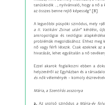
tanúskodik ...; nyilvánvaló, hogy a nő 
az összes benne rejlő képesség”.
[8]
A legutóbbi püspöki szinódus, mely 198
a II. Vatikáni Zsinat után
” kérdést, új
antropológiai és teológiai alapkérdé
problémák megoldásához. Ehhez meg kel
nő vagy férfi létezik. Csak ezeknek az
hivatását, lehet egyáltalán a nő tevék
Ezzel akarok foglalkozni ebben a doku
helyzetéről az Egyházban és a társadal
és nők
véleményét – komoly észrevétel
Mária, a Szentírás asszonya
2.
Az utolsó szinódus
a Mária-év fol