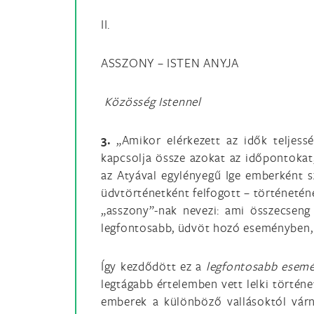
II.
ASSZONY – ISTEN ANYJA
Közösség Istennel
3.
„Amikor elérkezett az idők teljess
kapcsolja össze
azokat az időpontokat
az Atyával egylényegű Ige emberként sz
üdvtörténetként felfogott – történetén
„asszony”-nak nevezi: ami összecseng
legfontosabb, üdvöt hozó eseményben, m
Így kezdődött ez a
legfontosabb esemé
legtágabb értelemben vett lelki történe
emberek a különböző vallásoktól várna