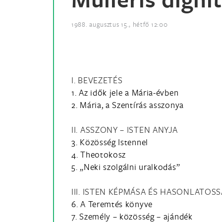
1988. augusztus 15., hétfő 12:00
I. BEVEZETÉS
1. Az idők jele a Mária-évben
2. Mária, a Szentírás asszonya
II. ASSZONY – ISTEN ANYJA
3. Közösség Istennel
4. Theotokosz
5. „Neki szolgálni uralkodás”
III. ISTEN KÉPMÁSA ÉS HASONLATOS
6. A Teremtés könyve
7. Személy – közösség – ajándék