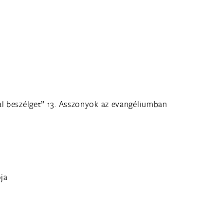
al beszélget”
13. Asszonyok az evangéliumban
ója