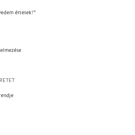
nvedem értetek!”
telmezése
ERETET
rendje