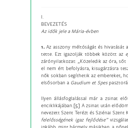
I.
BEVEZETÉS
Az idők jele a Mária-évben
1.
Az asszony méltóságát és hivatását a
tette. Ezt igazolják többek között az
e
zárónyilatkozat: „Közeledik az óra, sőt
el nem ért befolyásra, kisugárzásra te
nők sokban segíthetik az embereket, ho
elsősorban a
Gaudium et Spes
pasztorá
Ilyen állásfoglalással már a zsinat el
enciklikájában.
[5]
A zsinat után elődöm,
nevezett Szent Terézt és Sziénai Szent K
felelősségének igaz fejlődése”
vizsgála
inkább, mint bármely másikban, a nőne