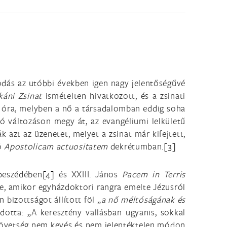
odás az utóbbi években igen nagy jelentőségűvé
ikáni Zsinat
ismételten hivatkozott, és a zsinati
 az óra, melyben a nő a társadalomban eddig soha
tó változáson megy át, az evangéliumi lelkületű
 azt az üzenetet, melyet a zsinat már kifejtett,
ló
Apostolicam actuositatem
dekrétumban.
[3]
eszédében
[4]
és XXIII. János
Pacem in Terris
sre, amikor egyházdoktori rangra emelte Jézusról
 bizottságot állított föl „
a nő méltóságának és
otta: „A keresztény vallásban ugyanis, sokkal
szövetség nem kevés és nem jelentéktelen módon