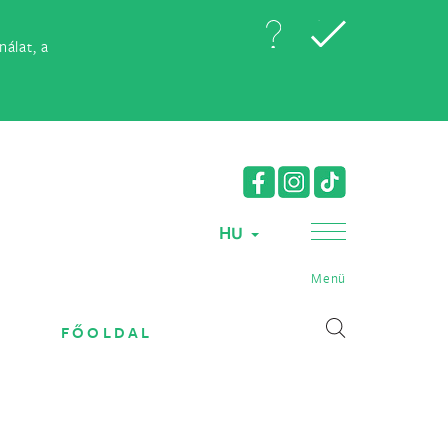
álat, a
HU
Menü
FŐOLDAL