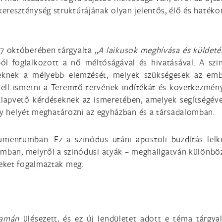
a kereszténység struktúrájának olyan jelentős, élő és haté
7 októberében tárgyalta „
A laikusok meghívása és küldeté
ból foglalkozott a nő méltóságával és hivatásával. A sz
seknek a mélyebb elemzését, melyek szükségesek az embe
l ismerni a Teremtő tervének indítékát és következménye
 alapvető kérdéseknek az ismeretében, amelyek segítségév
eny helyét meghatározni az egyházban és a társadalomban.
mentumban. Ez a szinódus utáni apostoli buzdítás lelkip
omban, melyről a szinódusi atyák – meghallgatván különböz
eket fogalmaztak meg.
yamán
ülésezett, és ez új lendületet adott e téma tárgya