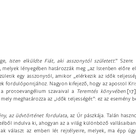
ége,
Isten elküldte Fiát, aki asszonytól született
.” Szent
, melyek lényegében határozzák meg „az Istenben előre e
ületik egy asszonytól, amikor „elérkezik az idők teljess
ek fordulópontjához. Nagyon kifejező, hogy az apostol Kr
 a protoevangélium szavaival a
Teremtés könyvében
.
[17
ely meghatározza az „idők teljességét”: ez az esemény ben
ny, az üdvtörténet fordulata
, az Úr pászkája. Talán hasz
téből indulva ki, ahogyan az a világ különböző vallásaiban 
k választ az emberi lét rejtélyeire, melyek, ma épp úgy