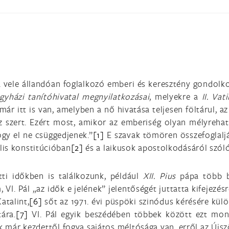
 vele állandóan foglalkozó emberi és keresztény gondolk
gyházi tanítóhivatal megnyilatkozásai
, melyekre a
II. Vat
 már itt is van, amelyben a nő hivatása teljesen föltárul,
sz szert. Ezért most, amikor az emberiség olyan mélyreha
gy el ne csüggedjenek.”
[1]
E szavak tömören összefoglalják
lis konstitúcióban
[2]
és a laikusok apostolkodásáról szó
őtti időkben is találkozunk, például
XII. Pius
pápa több b
 VI. Pál „az idők e jelének” jelentőségét juttatta kifejezé
atalint,
[6]
sőt az 1971. évi püspöki szinódus kérésére külön
tára.
[7]
VI. Pál egyik beszédében többek között ezt mond
k már kezdettől fogva sajátos méltósága van, erről az Új