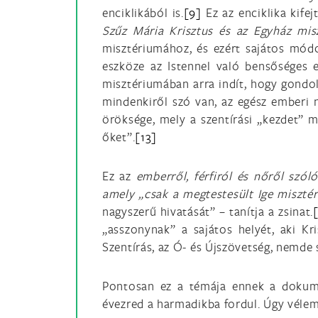
enciklikából is.
[9]
Ez az enciklika kifejt
Szűz Mária Krisztus és az Egyház mi
misztériumához, és ezért sajátos módo
eszköze az Istennel való bensőséges 
misztériumában arra indít, hogy gondo
mindenkiről szó van, az egész emberi 
öröksége, mely a szentírási „kezdet” 
őket”.
[13]
Ez az
emberről, férfiról és nőről szól
amely „csak a megtestesült Ige miszté
nagyszerű hivatását” – tanítja a zsinat.
„asszonynak” a sajátos helyét, aki Kr
Szentírás, az Ó- és Újszövetség, nemde
Pontosan ez a témája ennek a dokumen
évezred a harmadikba fordul. Úgy vélem