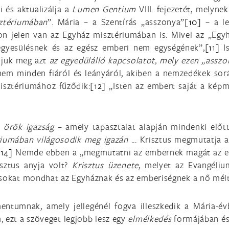
i és aktualizálja a
Lumen Gentium
VIII. fejezetét, melynek
sztériumában
”. Mária – a Szentírás „asszonya”
[10]
– a le
n jelen van az Egyház misztériumában is. Mivel az „Egyh
egyesülésnek és az egész emberi nem egységének”,
[11]
Is
ljuk meg azt
az egyedülálló kapcsolatot, mely ezen „asszo
nem minden fiáról és leányáról, akiben a nemzedékek sor
misztériumához fűződik:
[12]
„Isten az embert saját a képm
ó örök igazság
– amely tapasztalat alapján mindenki előtt
riumában világosodik meg igazán
... Krisztus megmutatja 
[14]
Nemde ebben a „megmutatni az embernek magát az emb
isztus anyja volt?
Krisztus üzenete
, melyet az Evangéliu
 sokat mondhat az Egyháznak és az emberiségnek a nő mélt
tumnak, amely jellegénél fogva illeszkedik a Mária-évb
, ezt a szöveget legjobb lesz egy
elmélkedés
formájában és 