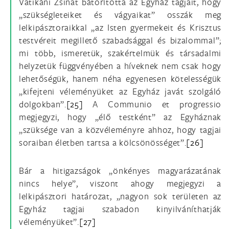
Vatikáni Zsinat bátorította az Egyház tagjait, hogy
„szükségleteiket és vágyaikat” osszák meg
lelkipásztoraikkal „az Isten gyermekeit és Krisztus
testvéreit megillető szabadsággal és bizalommal”;
mi több, ismeretük, szakértelmük és társadalmi
helyzetük függvényében a híveknek nem csak hogy
lehetőségük, hanem néha egyenesen kötelességük
„kifejteni véleményüket az Egyház javát szolgáló
dolgokban”.
[25]
A Communio et progressio
megjegyzi, hogy „élő testként” az Egyháznak
„szüksége van a közvéleményre ahhoz, hogy tagjai
soraiban életben tartsa a kölcsönösséget”.
[26]
Bár a hitigazságok „önkényes magyarázatának
nincs helye”, viszont ahogy megjegyzi a
lelkipásztori határozat, „nagyon sok területen az
Egyház tagjai szabadon kinyilváníthatják
véleményüket”.
[27]