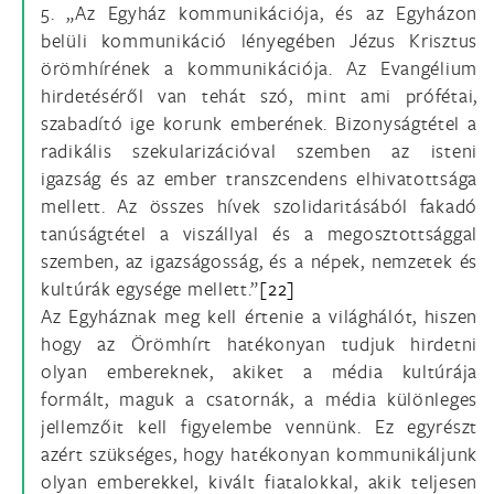
5. „Az Egyház kommunikációja, és az Egyházon
belüli kommunikáció lényegében Jézus Krisztus
örömhírének a kommunikációja. Az Evangélium
hirdetéséről van tehát szó, mint ami prófétai,
szabadító ige korunk emberének. Bizonyságtétel a
radikális szekularizációval szemben az isteni
igazság és az ember transzcendens elhivatottsága
mellett. Az összes hívek szolidaritásából fakadó
tanúságtétel a viszállyal és a megosztottsággal
szemben, az igazságosság, és a népek, nemzetek és
kultúrák egysége mellett.”
[22]
Az Egyháznak meg kell értenie a világhálót, hiszen
hogy az Örömhírt hatékonyan tudjuk hirdetni
olyan embereknek, akiket a média kultúrája
formált, maguk a csatornák, a média különleges
jellemzőit kell figyelembe vennünk. Ez egyrészt
azért szükséges, hogy hatékonyan kommunikáljunk
olyan emberekkel, kivált fiatalokkal, akik teljesen