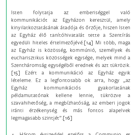
Isten folytatja az emberiséggel való
kommunikációt az Egyházon keresztül, amely
kinyilatkoztatásának átadója és őrzője, hiszen Isten
az Egyház élő tanítóhivatalát tette a Szentírás
egyedüli hiteles értelmezőjévé.
[14]
Mi több, maga
az Egyház is közösség, kommúnió, személyek és
eucharisztikus közösségek egysége, melyek mind a
Szentháromság egységéből erednek és azt tükrözik.
[15]
Ezért a kommunikáció az Egyház egyik
lételeme. Ez a legfontosabb ok arra, hogy „az
Egyház kommunikációs gyakorlatának
példamutatónak kellene lennie, tükrözve a
szavahihetőség, a megbízhatóság, az emberi jogok
iránti érzékenység és más fontos alapelvek
legmagasabb szintjét”.
[16]
4. Három évtizeddel ezelőtt a Communio et