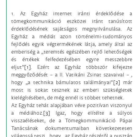
1. Az Egyház internet iránti érdeklődése a
tömegkommunikáció eszközei iránt tanúsított
érdeklődésének sajátságos megnyilvánulása. Az
Egyház a médiát azon történelmi-tudományos
fejlődés egyik végtermékének látja, amely által az
emberiség a „teremtés egészében rejlő lehetőségek
és értékek felfedezésében egyre messzebbre
eljut”
[1]
. Ezért az Egyház többször kifejezte
meggyőződését – a II. Vatikáni Zsinat szavaival – ,
hogy „a technika bámulatos találmányai”
[2]
már
most is sokat tesznek az emberi szükségletek
kielégítésében, de még ennél is többet tehetnek.
Az Egyház tehát alapjában véve pozitívan viszonyul
a médiához.
[3]
Igaz, hogy elítélte a súlyos
visszaéléseket, de a Tömegkommunikáció Pápai
Tanácsának dokumentumaiban következetesen
világossá teszi , hogy „az Egyház részéről a pusztán