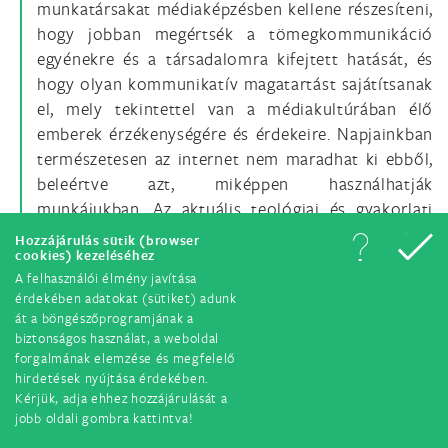
munkatársakat médiaképzésben kellene részesíteni,
hogy jobban megértsék a tömegkommunikáció
egyénekre és a társadalomra kifejtett hatását, és
hogy olyan kommunikatív magatartást sajátítsanak
el, mely tekintettel van a médiakultúrában élő
emberek érzékenységére és érdekeire. Napjainkban
természetesen az internet nem maradhat ki ebből,
beleértve azt, miképpen használhatják
munkájukban. Az aktuális teológiai és gyakorlati
lelkipásztori tartalmakat közvetítő weboldalak is
Hozzájárulás sütik (browser
cookies) kezeléséhez
jelentős szerepet tölthetnek be.
A felhasználói élmény javítása
érdekében adatokat (sütiket) adunk
Természetes, hogy az Egyház közvetlenül a
át a böngészőprogramjának a
médiával foglalkozó munkatársainak szakmai
biztonságos használat, a weboldal
forgalmának elemzése és megfelelő
képzésben kell részesülniük, de a kapcsolatos
hirdetések nyújtása érdekében.
tanításbeli és lelkiségi képzésről se feledkezzünk el.
Kérjük, adja ehhez hozzájárulását a
„Ahhoz, hogy tanúságot tegyünk Krisztusról,
jobb oldali gombra kattintva!
szükséges, hogy mi magunk is találkozzunk vele,