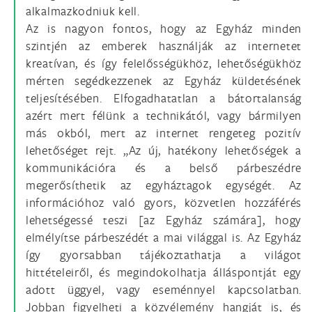
alkalmazkodniuk kell.
Az is nagyon fontos, hogy az Egyház minden
szintjén az emberek használják az internetet
kreatívan, és így felelősségükhöz, lehetőségükhöz
mérten segédkezzenek az Egyház küldetésének
teljesítésében. Elfogadhatatlan a bátortalanság
azért mert félünk a technikától, vagy bármilyen
más okból, mert az internet rengeteg pozitív
lehetőséget rejt. „Az új, hatékony lehetőségek a
kommunikációra és a belső párbeszédre
megerősíthetik az egyháztagok egységét. Az
információhoz való gyors, közvetlen hozzáférés
lehetségessé teszi [az Egyház számára], hogy
elmélyítse párbeszédét a mai világgal is. Az Egyház
így gyorsabban tájékoztathatja a világot
hittételeiről, és megindokolhatja álláspontját egy
adott üggyel, vagy eseménnyel kapcsolatban.
Jobban figyelheti a közvélemény hangját is, és