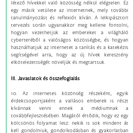
létező hívekkel való közösség nélkül elégtelen. Ez
egy másik vetülete az internetnek, mely további
tanulmányozást és reflexiót kíván. A lelkipásztori
tervezés során ugyanakkor meg kellene fontolni,
hogyan vezethetjük az embereket a világháló
cyberteréből a valóságos közösségbe, és hogyan
használhatjuk az internetet a tanítás és a katekézis
segítségével arra, hogy az új hívek keresztény
elkötelezettségét növeljük és megtartsuk.
III. Javaslatok és összefoglalás
10. Az internetes közönség részeként, egyik
érdekcsoportjaként a vallásos emberek is részt
kívánnak venni ennek a médiumnak a
továbbfejlesztésében. Magától értődik, hogy ez egy
kölcsönös folyamat lesz: nekik is sok mindent át
kell gondolniuk, gondolkodásban és gyakorlatban