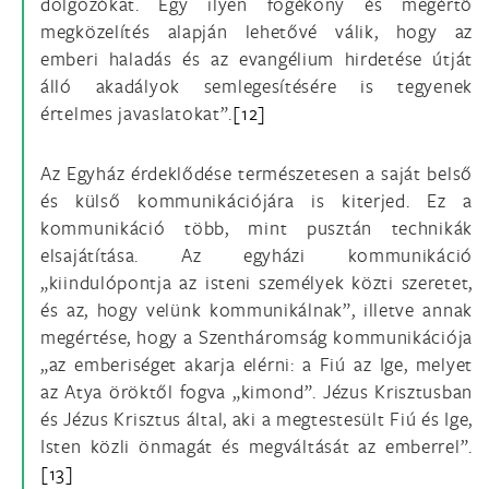
dolgozókat. Egy ilyen fogékony és megértő
megközelítés alapján lehetővé válik, hogy az
emberi haladás és az evangélium hirdetése útját
álló akadályok semlegesítésére is tegyenek
értelmes javaslatokat”.
[12]
Az Egyház érdeklődése természetesen a saját belső
és külső kommunikációjára is kiterjed. Ez a
kommunikáció több, mint pusztán technikák
elsajátítása. Az egyházi kommunikáció
„kiindulópontja az isteni személyek közti szeretet,
és az, hogy velünk kommunikálnak”, illetve annak
megértése, hogy a Szentháromság kommunikációja
„az emberiséget akarja elérni: a Fiú az Ige, melyet
az Atya öröktől fogva „kimond”. Jézus Krisztusban
és Jézus Krisztus által, aki a megtestesült Fiú és Ige,
Isten közli önmagát és megváltását az emberrel”.
[13]