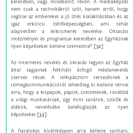
keretében, vagy mindkettő révén. A médiaképzés
nem csak a technikákról szól, hanem arról, hogy
segítse az embereket a jó ízlés kialakításában és az
igaz erkölcsi ítélőképességben, ami tehát
alapvetően a lelkiismeret nevelése. Oktatási
intézményei és programjai keretében az Egyháznak
ilyen képzéseket kellene szerveznie”.
[32]
Az internetes nevelés és oktatás legyen az Egyház
által tagjainak felkínált átfogó médianevelés
szerves része. A lelkipásztori tervezésnek a
tömegkommunikációról lehetőleg ki kellene térnie
arra, hogy a kispapok, papok, szerzetesek, továbbá
a világi munkatársak, úgy mint tanárok, szülők és
diákok, nevelésébe belefoglalják az ilyen
képzéseket.
[33]
A fiatalokat kiváltképpen arra kellene tanítani,