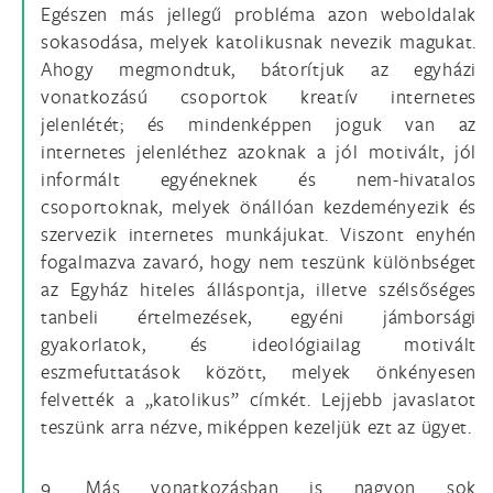
Egészen más jellegű probléma azon weboldalak
sokasodása, melyek katolikusnak nevezik magukat.
Ahogy megmondtuk, bátorítjuk az egyházi
vonatkozású csoportok kreatív internetes
jelenlétét; és mindenképpen joguk van az
internetes jelenléthez azoknak a jól motivált, jól
informált egyéneknek és nem-hivatalos
csoportoknak, melyek önállóan kezdeményezik és
szervezik internetes munkájukat. Viszont enyhén
fogalmazva zavaró, hogy nem teszünk különbséget
az Egyház hiteles álláspontja, illetve szélsőséges
tanbeli értelmezések, egyéni jámborsági
gyakorlatok, és ideológiailag motivált
eszmefuttatások között, melyek önkényesen
felvették a „katolikus” címkét. Lejjebb javaslatot
teszünk arra nézve, miképpen kezeljük ezt az ügyet.
9. Más vonatkozásban is nagyon sok