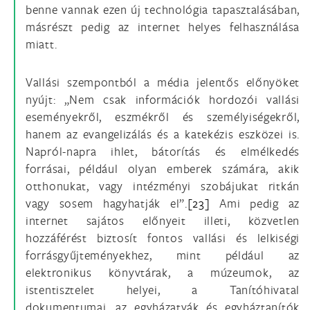
benne vannak ezen új technológia tapasztalásában,
másrészt pedig az internet helyes felhasználása
miatt.
Vallási szempontból a média jelentős előnyöket
nyújt: „Nem csak információk hordozói vallási
eseményekről, eszmékről és személyiségekről,
hanem az evangelizálás és a katekézis eszközei is.
Napról-napra ihlet, bátorítás és elmélkedés
forrásai, például olyan emberek számára, akik
otthonukat, vagy intézményi szobájukat ritkán
vagy sosem hagyhatják el”.
[23]
Ami pedig az
internet sajátos előnyeit illeti, közvetlen
hozzáférést biztosít fontos vallási és lelkiségi
forrásgyűjteményekhez, mint például az
elektronikus könyvtárak, a múzeumok, az
istentisztelet helyei, a Tanítóhivatal
dokumentumai, az egyházatyák és egyháztanítók