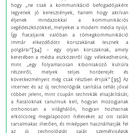
hogy „ne csak a kommunikáció befogadójaként
legyenek jó keresztények, hanem hogy aktívan
éljenek mindazokkal a kommunikációs
segédeszközökkel, melyeket a modern média nyújt.
Így fiataljaink valóban a tömegkommunikáció
immár elkezdődött korszakának lesznek a
polgárai”
[34]
– egy olyan korszaknak, amely
keretében a média eszközeiről úgy vélekedhetünk,
mint „egy folyamatosan kibontakozó kultúra
részeiről, melyek teljes horderejét és
következményeit még csak részben értjük”.
[35]
Az
internet és az új technológiák tanítása tehát jóval
többet jelent, mint csupán technikák elsajátítását;
a fiataloknak tanulniuk kell, hogyan mozogjanak
otthonosan a világhálón, hogyan hozhatnak
erkölcsileg megalapozott ítéleteket az ott talált
tartalmakat illetően, és miképpen használhatják fel
az új technológiát saját személyiségük