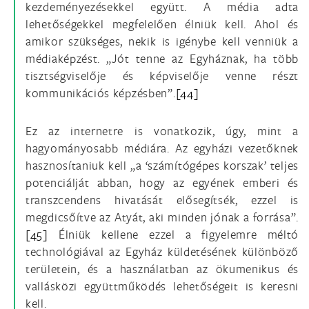
kezdeményezésekkel együtt. A média adta
lehetőségekkel megfelelően élniük kell. Ahol és
amikor szükséges, nekik is igénybe kell venniük a
médiaképzést. „Jót tenne az Egyháznak, ha több
tisztségviselője és képviselője venne részt
kommunikációs képzésben”.
[44]
Ez az internetre is vonatkozik, úgy, mint a
hagyományosabb médiára. Az egyházi vezetőknek
hasznosítaniuk kell „a ‘számítógépes korszak’ teljes
potenciálját abban, hogy az egyének emberi és
transzcendens hivatását elősegítsék, ezzel is
megdicsőítve az Atyát, aki minden jónak a forrása”.
[45]
Élniük kellene ezzel a figyelemre méltó
technológiával az Egyház küldetésének különböző
területein, és a használatban az ökumenikus és
vallásközi együttműködés lehetőségeit is keresni
kell.