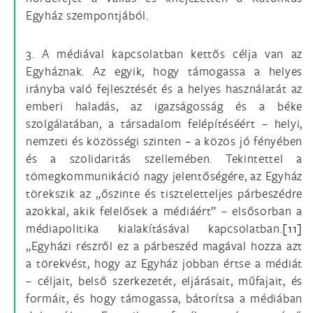
Egyház szempontjából.
3. A médiával kapcsolatban kettős célja van az
Egyháznak. Az egyik, hogy támogassa a helyes
irányba való fejlesztését és a helyes használatát az
emberi haladás, az igazságosság és a béke
szolgálatában, a társadalom felépítéséért – helyi,
nemzeti és közösségi szinten – a közös jó fényében
és a szolidaritás szellemében. Tekintettel a
tömegkommunikáció nagy jelentőségére, az Egyház
törekszik az „őszinte és tiszteletteljes párbeszédre
azokkal, akik felelősek a médiáért” – elsősorban a
médiapolitika kialakításával kapcsolatban.
[11]
„Egyházi részről ez a párbeszéd magával hozza azt
a törekvést, hogy az Egyház jobban értse a médiát
– céljait, belső szerkezetét, eljárásait, műfajait, és
formáit, és hogy támogassa, bátorítsa a médiában