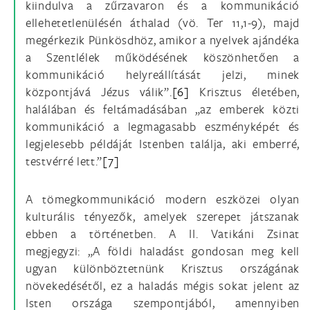
kiindulva a zűrzavaron és a kommunikáció
ellehetetlenülésén áthalad (vö. Ter 11,1-9), majd
megérkezik Pünkösdhöz, amikor a nyelvek ajándéka
a Szentlélek működésének köszönhetően a
kommunikáció helyreállítását jelzi, minek
központjává Jézus válik”.
[6]
Krisztus életében,
halálában és feltámadásában „az emberek közti
kommunikáció a legmagasabb eszményképét és
legjelesebb példáját Istenben találja, aki emberré,
testvérré lett.”
[7]
A tömegkommunikáció modern eszközei olyan
kulturális tényezők, amelyek szerepet játszanak
ebben a történetben. A II. Vatikáni Zsinat
megjegyzi: „A földi haladást gondosan meg kell
ugyan különböztetnünk Krisztus országának
növekedésétől, ez a haladás mégis sokat jelent az
Isten országa szempontjából, amennyiben