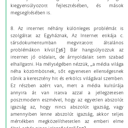
kiegyensúlyozott fejlesztésében, és mások
megsegítésében is.
8. Az internet néhány különleges problémát is
szolgáltat az Egyháznak, Az Internet etikája c.
társdokumentumban megvitatott általános
problémákon kívül.
[36]
Bár hangsúlyozzuk az
internet jó oldalait, de árnyoldalait sem szabad
elhallgatni. Ha mélységében nézzük, „a média világa
néha közömbösnek, sőt egyenesen ellenségesnek
tűnik a keresztény hit és erkölcs világával szemben.
Ez részben azért van, mert a média kultúrája
annyira át van itatva azzal a jellegzetesen
posztmodern eszmével, hogy az egyetlen abszolút
igazság az, hogy nincs abszolút igazság, vagy
amennyiben lenne abszolút igazság, akkor teljes
mértékben megközelíthetetlen az emberi elme