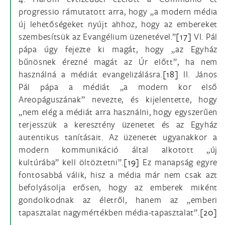
progressio rámutatott arra, hogy „a modern média
új lehetőségeket nyújt ahhoz, hogy az embereket
szembesítsük az Evangélium üzenetével.”
[17]
VI. Pál
pápa úgy fejezte ki magát, hogy „az Egyház
bűnösnek érezné magát az Úr előtt”, ha nem
használná a médiát evangelizálásra.
[18]
II. János
Pál pápa a médiát „a modern kor első
Areopáguszának” nevezte, és kijelentette, hogy
„nem elég a médiát arra használni, hogy egyszerűen
terjesszük a keresztény üzenetet és az Egyház
autentikus tanításait. Az üzenetet ugyanakkor a
modern kommunikáció által alkotott „új
kultúrába” kell öltöztetni”.
[19]
Ez manapság egyre
fontosabbá válik, hisz a média már nem csak azt
befolyásolja erősen, hogy az emberek miként
gondolkodnak az életről, hanem az „emberi
tapasztalat nagymértékben média-tapasztalat”.
[20]