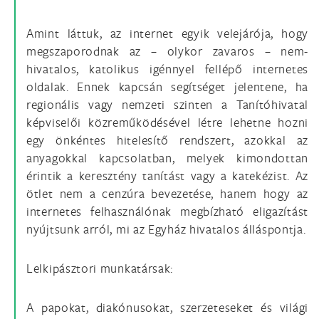
Amint láttuk, az internet egyik velejárója, hogy
megszaporodnak az – olykor zavaros – nem-
hivatalos, katolikus igénnyel fellépő internetes
oldalak. Ennek kapcsán segítséget jelentene, ha
regionális vagy nemzeti szinten a Tanítóhivatal
képviselői közreműködésével létre lehetne hozni
egy önkéntes hitelesítő rendszert, azokkal az
anyagokkal kapcsolatban, melyek kimondottan
érintik a keresztény tanítást vagy a katekézist. Az
ötlet nem a cenzúra bevezetése, hanem hogy az
internetes felhasználónak megbízható eligazítást
nyújtsunk arról, mi az Egyház hivatalos álláspontja.
Lelkipásztori munkatársak:
A papokat, diakónusokat, szerzeteseket és világi