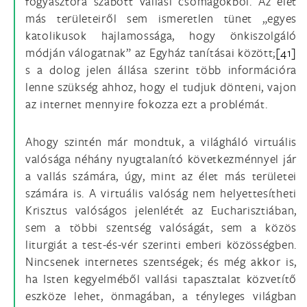
fogyasztóra szabott vallási csomagokból. Az élet
más területeiről sem ismeretlen tünet „egyes
katolikusok hajlamossága, hogy önkiszolgáló
módján válogatnak” az Egyház tanításai között;
[41]
s a dolog jelen állása szerint több információra
lenne szükség ahhoz, hogy el tudjuk dönteni, vajon
az internet mennyire fokozza ezt a problémát.
Ahogy szintén már mondtuk, a világháló virtuális
valósága néhány nyugtalanító következménnyel jár
a vallás számára, úgy, mint az élet más területei
számára is. A virtuális valóság nem helyettesítheti
Krisztus valóságos jelenlétét az Eucharisztiában,
sem a többi szentség valóságát, sem a közös
liturgiát a test-és-vér szerinti emberi közösségben.
Nincsenek internetes szentségek; és még akkor is,
ha Isten kegyelméből vallási tapasztalat közvetítő
eszköze lehet, önmagában, a tényleges világban