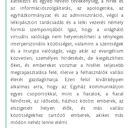
katekézis és egyéb nevelő tevékenység, a hírek és
az információszolgáltatás, az apologetika, az
egyházkormányzat és az adminisztráció, végül a
lelkipásztori tanácsadás és a lelki vezetés némely
formái szempontjából. Igaz, hogy a világháló
virtuális valósága nem helyettesítheti a tényleges
interperszonális közösséget, valamint a szentségek
és a liturgia valóságát, vagy akár az evangélium
közvetlen, személyes hirdetését, de kiegészítheti
őket, és embereket vonzhat a hitélet teljesebb
megtapasztalása felé, illetve a felhasználók vallási
életét gazdagíthatja. Ezen felül kiváltképpen
alkalmas arra, hogy az Egyház kommunikáljon
egyes csoportokkal, mint a fiatalok, a fiatal
felnőttek, az idősebb, házhoz kötött emberek, az
elszigetelt helyen élők, és más vallási
közösségekhez tartózó emberek, akiket más
módon nehéz lenne elérni.