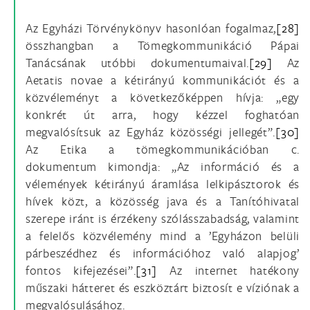
Az Egyházi Törvénykönyv hasonlóan fogalmaz,
[28]
összhangban a Tömegkommunikáció Pápai
Tanácsának utóbbi dokumentumaival.
[29]
Az
Aetatis novae a kétirányú kommunikációt és a
közvéleményt a következőképpen hívja: „egy
konkrét út arra, hogy kézzel foghatóan
megvalósítsuk az Egyház közösségi jellegét”.
[30]
Az Etika a tömegkommunikációban c.
dokumentum kimondja: „Az információ és a
vélemények kétirányú áramlása lelkipásztorok és
hívek közt, a közösség java és a Tanítóhivatal
szerepe iránt is érzékeny szólásszabadság, valamint
a felelős közvélemény mind a ’Egyházon belüli
párbeszédhez és információhoz való alapjog’
fontos kifejezései”.
[31]
Az internet hatékony
műszaki hátteret és eszköztárt biztosít e víziónak a
megvalósulásához.