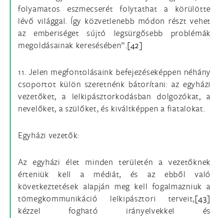
folyamatos eszmecserét folytathat a körülötte
lévő világgal. Így közvetlenebb módon részt vehet
az emberiséget sújtó legsürgősebb problémák
megoldásainak keresésében”.
[42]
11. Jelen megfontolásaink befejezéseképpen néhány
csoportot külön szeretnénk bátorítani: az egyházi
vezetőket, a lelkipásztorkodásban dolgozókat, a
nevelőket, a szülőket, és kiváltképpen a fiatalokat.
Egyházi vezetők:
Az egyházi élet minden területén a vezetőknek
érteniük kell a médiát, és az ebből való
következtetések alapján meg kell fogalmazniuk a
tömegkommunikáció lelkipásztori terveit,
[43]
kézzel fogható irányelvekkel és