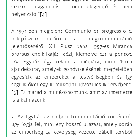
cenzori magatartás … nem elegendő és nem
helyénvaló.”
[4]
A 1971-ben megjelent Communio et progressio c.
lelkipásztori határozat a tömegkommunikáció
jelentőségéről XII. Piusz pápa 1957-es Miranda
prorsus enciklikáját idézi, kiemelve ezt a pontot:
„Az Egyház úgy tekint a médiára, mint 'Isten
ajándékaira', amelyek gondviselésének megfelelően
egyesítik az embereket a testvériségben és így
segítik őket együttműködni üdvözülésük tervében”.
[5]
Ez marad a mi nézőpontunk, amit az internetre
is alkalmazunk.
2. Az Egyház az emberi kommunikáció történetét
úgy fogja fel, mint egy hosszú utazást, amely során
az emberiség „a kevélység vezette bábeli tervből