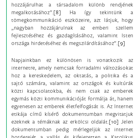
hozzájárulhat a társadalom különb rendjének
megalkotásához”.
[8]
Ha így tekintünk a
tömegkommunikáció eszközeire, azt látjuk, hogy
„nagyban hozzájárulnak az emberi szellem
fejlesztéséhez és gazdagításához, valamint Isten
országa hirdetéséhez és megszilárdításához”.
[9]
Napjainkban ez különösen is vonatkozik az
internetre, amely nemcsak forradalmi változásokat
hoz a kereskedelem, az oktatás, a politika és a
sajtó számára, valamint az országok és kultúrák
közti kapcsolatokba, és nem csak az emberek
egymás közti kommunikációját formálja át, hanem
egyenesen az emberek életfelfogását is. Az Internet
etikája című kísérő dokumentumban megvitatjuk
ezeknek a témáknak az erkölcsi oldalát.
[10]
Jelen
dokumentumban pedig mérlegeljük az internet
horderejét a vallás és kifejezetten a Katolikus