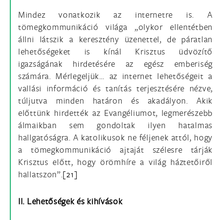
Mindez vonatkozik az internetre is. A
tömegkommunikáció világa „olykor ellentétben
állni látszik a keresztény üzenettel, de páratlan
lehetőségeket is kínál Krisztus üdvözítő
igazságának hirdetésére az egész emberiség
számára. Mérlegeljük… az internet lehetőségeit a
vallási információ és tanítás terjesztésére nézve,
túljutva minden határon és akadályon. Akik
előttünk hirdették az Evangéliumot, legmerészebb
álmaikban sem gondoltak ilyen hatalmas
hallgatóságra. A katolikusok ne féljenek attól, hogy
a tömegkommunikáció ajtaját szélesre tárják
Krisztus előtt, hogy örömhíre a világ háztetőiről
hallatszon”.
[21]
II. Lehetőségek és kihívások