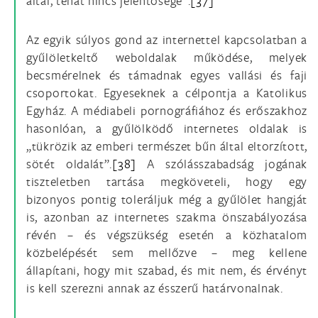
által, tehát nincs jelentősége”.
[37]
Az egyik súlyos gond az internettel kapcsolatban a
gyűlöletkeltő weboldalak működése, melyek
becsmérelnek és támadnak egyes vallási és faji
csoportokat. Egyeseknek a célpontja a Katolikus
Egyház. A médiabeli pornográfiához és erőszakhoz
hasonlóan, a gyűlölködő internetes oldalak is
„tükrözik az emberi természet bűn által eltorzított,
sötét oldalát”.
[38]
A szólásszabadság jogának
tiszteletben tartása megköveteli, hogy egy
bizonyos pontig toleráljuk még a gyűlölet hangját
is, azonban az internetes szakma önszabályozása
révén – és végszükség esetén a közhatalom
közbelépését sem mellőzve – meg kellene
állapítani, hogy mit szabad, és mit nem, és érvényt
is kell szerezni annak az ésszerű határvonalnak.