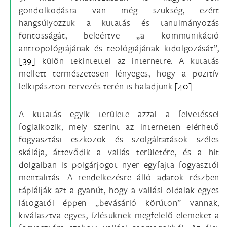
gondolkodásra van még szükség, ezért
hangsúlyozzuk a kutatás és tanulmányozás
fontosságát, beleértve „a kommunikáció
antropológiájának és teológiájának kidolgozását”,
[39]
külön tekintettel az internetre. A kutatás
mellett természetesen lényeges, hogy a pozitív
lelkipásztori tervezés terén is haladjunk.
[40]
A kutatás egyik területe azzal a felvetéssel
foglalkozik, mely szerint az interneten elérhető
fogyasztási eszközök és szolgáltatások széles
skálája, áttevődik a vallás területére, és a hit
dolgaiban is polgárjogot nyer egyfajta fogyasztói
mentalitás. A rendelkezésre álló adatok részben
táplálják azt a gyanút, hogy a vallási oldalak egyes
látogatói éppen „bevásárló körúton” vannak,
kiválasztva egyes, ízlésüknek megfelelő elemeket a