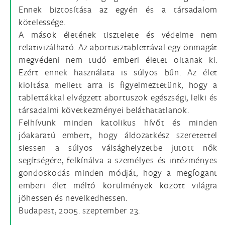
Ennek biztosítása az egyén és a társadalom
kötelessége.
A mások életének tisztelete és védelme nem
relativizálható. Az abortusztablettával egy önmagát
megvédeni nem tudó emberi életet oltanak ki.
Ezért ennek használata is súlyos bűn. Az élet
kioltása mellett arra is figyelmeztetünk, hogy a
tablettákkal elvégzett abortuszok egészségi, lelki és
társadalmi következményei beláthatatlanok.
Felhívunk minden katolikus hívőt és minden
jóakaratú embert, hogy áldozatkész szeretettel
siessen a súlyos válsághelyzetbe jutott nők
segítségére, felkínálva a személyes és intézményes
gondoskodás minden módját, hogy a megfogant
emberi élet méltó körülmények között világra
jöhessen és nevelkedhessen.
Budapest, 2005. szeptember 23.