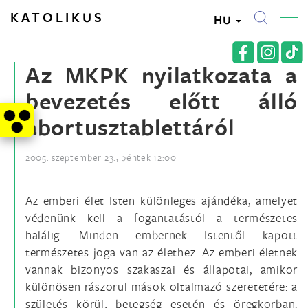
KATOLIKUS
HU
Az MKPK nyilatkozata a
bevezetés előtt álló
abortusztablettáról
2005. szeptember 23., péntek 12:00
Az emberi élet Isten különleges ajándéka, amelyet
védenünk kell a fogantatástól a természetes
halálig. Minden embernek Istentől kapott
természetes joga van az élethez. Az emberi életnek
vannak bizonyos szakaszai és állapotai, amikor
különösen rászorul mások oltalmazó szeretetére: a
születés körül, betegség esetén és öregkorban.