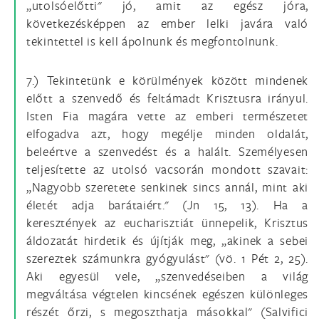
„utolsóelőtti" jó, amit az egész jóra,
következésképpen az ember lelki javára való
tekintettel is kell ápolnunk és megfontolnunk.
7.) Tekintetünk e körülmények között mindenek
előtt a szenvedő és feltámadt Krisztusra irányul.
Isten Fia magára vette az emberi természetet
elfogadva azt, hogy megélje minden oldalát,
beleértve a szenvedést és a halált. Személyesen
teljesítette az utolsó vacsorán mondott szavait:
„Nagyobb szeretete senkinek sincs annál, mint aki
életét adja barátaiért." (Jn 15, 13). Ha a
keresztények az eucharisztiát ünnepelik, Krisztus
áldozatát hirdetik és újítják meg, „akinek a sebei
szereztek számunkra gyógyulást" (vö. 1 Pét 2, 25).
Aki egyesül vele, „szenvedéseiben a világ
megváltása végtelen kincsének egészen különleges
részét őrzi, s megoszthatja másokkal" (Salvifici