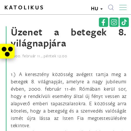
KATOLIKUS
HU
Üzenet a betegek 8.
világnapjára
2000. február 11., péntek 12:00
1.) A keresztény közösség avégett tartja meg a
betegek 8. világnapját, amelyre a nagy jubileumi
évben, 2000. február 11-én Rómában kerül sor,
hogy e rendkívüli esemény által új fényt vessen az
alapvető emberi tapasztalatokra. E közösség arra
köteles, hogy a betegség és a szenvedés valóságát
ismét újra lássa az Isten Fia megtestesülésére
tekintve.