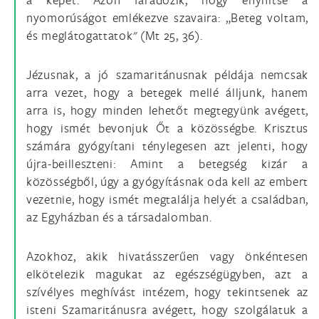
nyomorúságot emlékezve szavaira: „Beteg voltam,
és meglátogattatok" (Mt 25, 36).
Jézusnak, a jó szamaritánusnak példája nemcsak
arra vezet, hogy a betegek mellé álljunk, hanem
arra is, hogy minden lehetőt megtegyünk avégett,
hogy ismét bevonjuk Őt a közösségbe. Krisztus
számára gyógyítani ténylegesen azt jelenti, hogy
újra-beilleszteni: Amint a betegség kizár a
közösségből, úgy a gyógyításnak oda kell az embert
vezetnie, hogy ismét megtalálja helyét a családban,
az Egyházban és a társadalomban.
Azokhoz, akik hivatásszerűen vagy önkéntesen
elkötelezik magukat az egészségügyben, azt a
szívélyes meghívást intézem, hogy tekintsenek az
isteni Szamaritánusra avégett, hogy szolgálatuk a