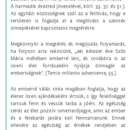
A harmadik évezred jövetelével, körl. 33. 37. és 51.).
Az egyházi közösségnek szól az a felhívás, hogy e
területen is fogadja el a meghívást a szentév
ünneplésével kapcsolatos megtérésre.
Megkönnyíti a megtérés és megújulás folyamatát,
ha folyton arra tekintünk, „aki kétezer éve Szűz
Mária méhében emberré lett, és továbbra is az
isteni élet forrásaként nyújtja önmagát az
emberiségnek". (Tertio millenio adveniente, 55.)
Az emberré válás titka magában foglalja, hogy az
életet Isten ajándékaként értsük, s így felelőséggel
tartsuk fenn és vessük latba a jóért. Az egészség
tehát az élet pozitív ismertetőjegye, amit az ember
és a felebarát javára kell fenntartanunk. Ennek
ellenére az egészség az értékek rendjében az