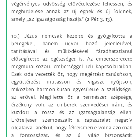
végérvényes üdvösség elővételezése lehessen, és
meghirdetése annak az új égnek és új földnek,
amely „az igazságosság hazája" (2 Pét 3, 13).
10.) Jézus nemcsak kezelte és gyógyította a
betegeket, hanem üdvöt hozó jelenlétével,
tanításával és működésével fáradhatatlanul
elősegítette az egészséget is. Az emberszeretete
megmutatkozott emberséggel teli kapcsolataiban.
Ezek oda vezették őt, hogy megértést tanúsítson,
együttérzést mutasson és vigaszt nyújtson,
miközben harmonikusan egyesítette a szelídséget
az erővel. Megillette őt a természet szépsége,
érzékeny volt az emberek szenvedései iránt, és
küzdött a rossz és az igazságtalanság ellen.
Erőteljesen szembeszállt a tapasztalat negatív
oldalaival anélkül, hogy félreismerte volna azoknak
a fontosságát, és az új világ biztonságát