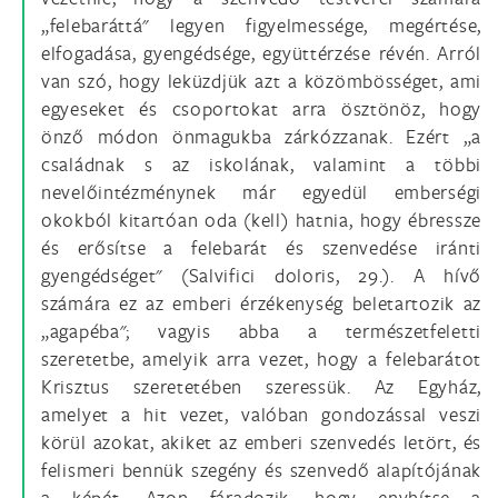
„felebaráttá" legyen figyelmessége, megértése,
elfogadása, gyengédsége, együttérzése révén. Arról
van szó, hogy leküzdjük azt a közömbösséget, ami
egyeseket és csoportokat arra ösztönöz, hogy
önző módon önmagukba zárkózzanak. Ezért „a
családnak s az iskolának, valamint a többi
nevelőintézménynek már egyedül emberségi
okokból kitartóan oda (kell) hatnia, hogy ébressze
és erősítse a felebarát és szenvedése iránti
gyengédséget" (Salvifici doloris, 29.). A hívő
számára ez az emberi érzékenység beletartozik az
„agapéba"; vagyis abba a természetfeletti
szeretetbe, amelyik arra vezet, hogy a felebarátot
Krisztus szeretetében szeressük. Az Egyház,
amelyet a hit vezet, valóban gondozással veszi
körül azokat, akiket az emberi szenvedés letört, és
felismeri bennük szegény és szenvedő alapítójának
a képét. Azon fáradozik, hogy enyhítse a