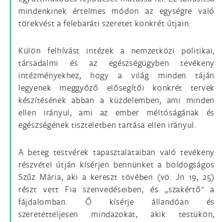
mindenkinek értelmes módon az egységre való
törekvést a felebaráti szeretet konkrét útjain.
Külön felhívást intézek a nemzetközi politikai,
társadalmi és az egészségügyben tevékeny
intézményekhez, hogy a világ minden táján
legyenek meggyőző elősegítői konkrét tervek
készítésének abban a küzdelemben, ami minden
ellen irányul, ami az ember méltóságának és
egészségének tiszteletben tartása ellen irányul.
A beteg testvérek tapasztalataiban való tevékeny
részvétel útján kísérjen bennünket a boldogságos
Szűz Mária, aki a kereszt tövében (vö. Jn 19, 25)
részt vett Fia szenvedéseiben, és „szakértő" a
fájdalomban. Ő kísérje állandóan és
szeretetteljesen mindazokat, akik testükön,