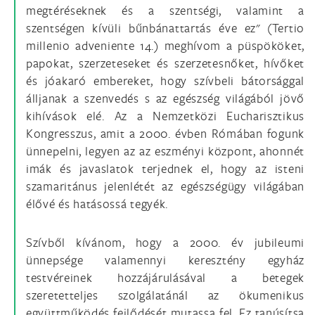
megtéréseknek és a szentségi, valamint a
szentségen kívüli bűnbánattartás éve ez" (Tertio
millenio adveniente 14.) meghívom a püspököket,
papokat, szerzeteseket és szerzetesnőket, hívőket
és jóakaró embereket, hogy szívbeli bátorsággal
álljanak a szenvedés s az egészség világából jövő
kihívások elé. Az a Nemzetközi Eucharisztikus
Kongresszus, amit a 2000. évben Rómában fogunk
ünnepelni, legyen az az eszményi központ, ahonnét
imák és javaslatok terjednek el, hogy az isteni
szamaritánus jelenlétét az egészségügy világában
élővé és hatásossá tegyék.
Szívből kívánom, hogy a 2000. év jubileumi
ünnepsége valamennyi keresztény egyház
testvéreinek hozzájárulásával a betegek
szeretetteljes szolgálatánál az ökumenikus
együttműködés fejlődését mutassa fel. Ez tanúsítsa