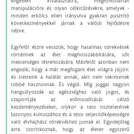
engedett kiválasztásra, megfontolatlan
manipulációra és olyan célkitűzésekre, amelyek -
minden erkölcs ellen irányulva gyakran pusztító
következményekkel járnak a valódi fejlődésre
nézve.
Egyfelől észre vesszük, hogy hatalmas törekvések
történnek az élet meghosszabbítására, sőt
mesterséges létrehozására. Másfelől azonban nem
engedik, hogy a már megfogant élet világra jöjjön.
és siettetik a halálát annak, akit nem tekintenek
többé hasznosnak. És végül: Míg joggal nagyon
hangsúlyozzák az egészséghez való jogot, és
szaporítják az előmozdítását célzó
kezdeményezéseket, olykor a test tiszteletének
bizonyos kultuszához és a testi teljesítőképességre
való élvhajhász törekvéshez jutnak el. Egyidejűleg
arra szorítkoznak, hogy az életet egyszerű