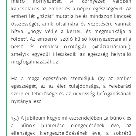
méltó környezetet. A környezet valóban
kapcsolatos az ember és a népek egészségével: Az
emberi lét „házát" mutatja be és mindazon kincsek
összességét, amik oltalmára és vezetésére vannak
bízva, „hogy védje a kertet, és megmunkálja a
földet". Az emberről szóló külső környezettannal a
belső és erkölcsi ökológiát (=háztartástant),
amelyik egyedül illeszkedik az egészség helytálló
megfogalmazásához.
Ha a maga egészében szemléljük így az ember
egészségét, az az élet tulajdonsága, a felebaráti
szeretet lehetősége és az üdvösség befogadásának
nyitánya lesz.
15.) A jubileum kegyelmi esztendejében „a bűnök és
a bűnök büntetése elengedésének éve, az
ellenségek kiengesztelődésének éve, a sokrétű