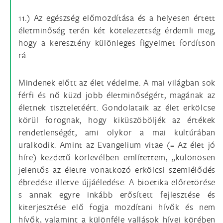
11.) Az egészség előmozdítása és a helyesen értett
életminőség terén két kötelezettség érdemli meg,
hogy a keresztény különleges figyelmet fordítson
rá.
Mindenek előtt az élet védelme. A mai világban sok
férfi és nő küzd jobb életminőségért, magának az
életnek tiszteletéért. Gondolataik az élet erkölcse
körül forognak, hogy kiküszöböljék az értékek
rendetlenségét, ami olykor a mai kultúrában
uralkodik. Amint az Evangelium vitae (= Az élet jó
híre) kezdetű körlevélben említettem, „különösen
jelentős az életre vonatkozó erkölcsi szemlélődés
ébredése illetve újjáéledése: A bioetika előretörése
s annak egyre inkább erősített fejlesztése és
kiterjesztése elő fogja mozdítani hívők és nem
hívők, valamint a különféle vallások hívei körében