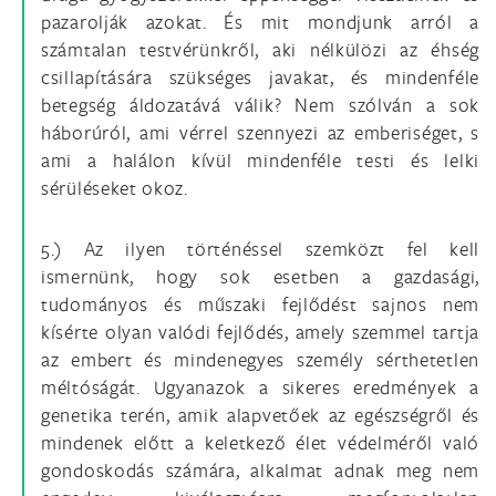
pazarolják azokat. És mit mondjunk arról a
számtalan testvérünkről, aki nélkülözi az éhség
csillapítására szükséges javakat, és mindenféle
betegség áldozatává válik? Nem szólván a sok
háborúról, ami vérrel szennyezi az emberiséget, s
ami a halálon kívül mindenféle testi és lelki
sérüléseket okoz.
5.) Az ilyen történéssel szemközt fel kell
ismernünk, hogy sok esetben a gazdasági,
tudományos és műszaki fejlődést sajnos nem
kísérte olyan valódi fejlődés, amely szemmel tartja
az embert és mindenegyes személy sérthetetlen
méltóságát. Ugyanazok a sikeres eredmények a
genetika terén, amik alapvetőek az egészségről és
mindenek előtt a keletkező élet védelméről való
gondoskodás számára, alkalmat adnak meg nem