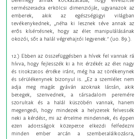
természetadta erkölcsi dimenzióját, ugyanazok az
emberek, akik az egészségügyi világban
tevékenykednek, „néha ki lesznek téve annak az
erős kísértésnek, hogy az élet manipulálásának
okozói, sőt a halál végrehajtói legyenek." (uo. 89.).
12.) Ebben az összefüggésben a hívek fel vannak rá
hívva, hogy fejlesszék ki a hit érzékét az élet nagy
és titokzatos értéke iránt, még ha az törékenynek
és sérülékenynek bizonyul is. „Ez a szemlélet nem
adja meg magát gyáván azoknak láttán, akik
betegek, szenvednek, a társadalom peremére
szorultak és a halál küszöbén vannak, hanem
megengedi, hogy mindezek a helyzetek felvessék
neki a kérdést, mi az értelme mindennek, és éppen
ezen adottságok közepette elkezdi felfedezni
minden ember arcán a szembetalálkozásra,