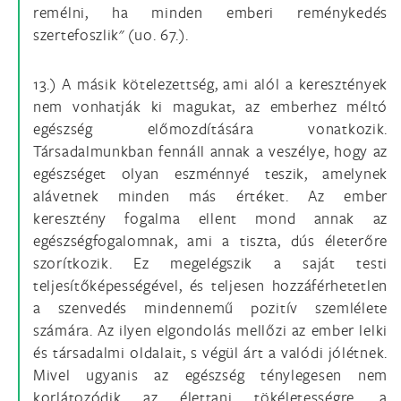
remélni, ha minden emberi reménykedés
szertefoszlik" (uo. 67.).
13.) A másik kötelezettség, ami alól a keresztények
nem vonhatják ki magukat, az emberhez méltó
egészség előmozdítására vonatkozik.
Társadalmunkban fennáll annak a veszélye, hogy az
egészséget olyan eszménnyé teszik, amelynek
alávetnek minden más értéket. Az ember
keresztény fogalma ellent mond annak az
egészségfogalomnak, ami a tiszta, dús életerőre
szorítkozik. Ez megelégszik a saját testi
teljesítőképességével, és teljesen hozzáférhetetlen
a szenvedés mindennemű pozitív szemlélete
számára. Az ilyen elgondolás mellőzi az ember lelki
és társadalmi oldalait, s végül árt a valódi jólétnek.
Mivel ugyanis az egészség ténylegesen nem
korlátozódik az élettani tökéletességre, a