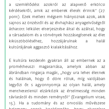
a szemlélődést azokról az alapvető erkölcsi
kérdésekről, amik az emberek életét érintik" (27.
pont). Ezek mellett mégsem hiányoznak azok, akik
sajnos az önzéstől és az élvhajhász anyagelvűségtől
áthatott lelkület elterjesztése által és azáltal, hogy
a társadalom és a törvények hozzásegítenek az élet
kiküszöböléséhez, hozzájárulnak a halál
kultúrájának aggasztó kialakításához.
E kultúra kezdetén gyakran áll az embernek az a
prométheuszi magatartása, amelyik abban az
ábrándban ringatja magát, „hogy ura lehet életnek
és halálnak, hogy ő dönt róluk, míg valójában
legyőzi őt s agyonnyomja az olyan halál, amely
menthetetlenül elzárkózik az értelmesség minden
távlatától és minden reménytől" (Evangelium vitae,
15.). Ha a tudomány és az orvoslás művészete
belemegy annak kockázatába, hogy elveszítse