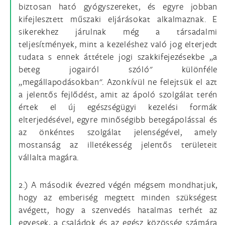
biztosan ható gyógyszereket, és egyre jobban
kifejlesztett műszaki eljárásokat alkalmaznak. E
sikerekhez járulnak még a társadalmi
teljesítmények, mint a kezeléshez való jog elterjedt
tudata s ennek áttétele jogi szakkifejezésekbe „a
beteg jogairól szóló" különféle
„megállapodásokban". Azonkívül ne felejtsük el azt
a jelentős fejlődést, amit az ápoló szolgálat terén
értek el új egészségügyi kezelési formák
elterjedésével, egyre minőségibb betegápolással és
az önkéntes szolgálat jelenségével, amely
mostanság az illetékesség jelentős területeit
vállalta magára.
2.) A második évezred végén mégsem mondhatjuk,
hogy az emberiség megtett minden szükségest
avégett, hogy a szenvedés hatalmas terhét az
egyesek, a családok és az egész közösség számára