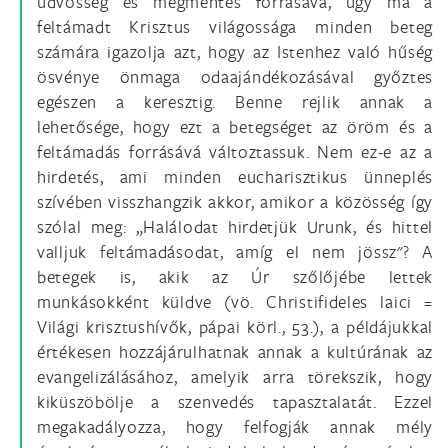
üdvösség és megmentés forrásává, úgy ma a
feltámadt Krisztus világossága minden beteg
számára igazolja azt, hogy az Istenhez való hűség
ösvénye önmaga odaajándékozásával győztes
egészen a keresztig. Benne rejlik annak a
lehetősége, hogy ezt a betegséget az öröm és a
feltámadás forrásává változtassuk. Nem ez-e az a
hirdetés, ami minden eucharisztikus ünneplés
szívében visszhangzik akkor, amikor a közösség így
szólal meg: „Halálodat hirdetjük Urunk, és hittel
valljuk feltámadásodat, amíg el nem jössz"? A
betegek is, akik az Úr szőlőjébe lettek
munkásokként küldve (vö. Christifideles laici =
Világi krisztushívők, pápai körl., 53.), a példájukkal
értékesen hozzájárulhatnak annak a kultúrának az
evangelizálásához, amelyik arra törekszik, hogy
kiküszöbölje a szenvedés tapasztalatát. Ezzel
megakadályozza, hogy felfogják annak mély