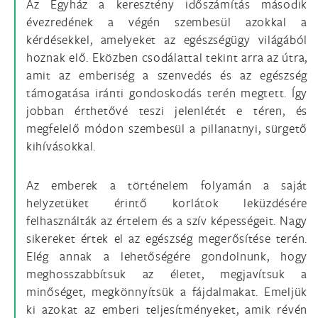
Az Egyház a keresztény időszámítás második
évezredének a végén szembesül azokkal a
kérdésekkel, amelyeket az egészségügy világából
hoznak elő. Eközben csodálattal tekint arra az útra,
amit az emberiség a szenvedés és az egészség
támogatása iránti gondoskodás terén megtett. Így
jobban érthetővé teszi jelenlétét e téren, és
megfelelő módon szembesül a pillanatnyi, sürgető
kihívásokkal.
Az emberek a történelem folyamán a saját
helyzetüket érintő korlátok leküzdésére
felhasználták az értelem és a szív képességeit. Nagy
sikereket értek el az egészség megerősítése terén.
Elég annak a lehetőségére gondolnunk, hogy
meghosszabbítsuk az életet, megjavítsuk a
minőséget, megkönnyítsük a fájdalmakat. Emeljük
ki azokat az emberi teljesítményeket, amik révén