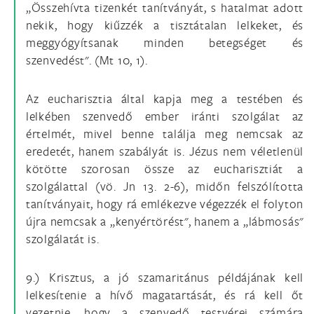
„Összehívta tizenkét tanítványát, s hatalmat adott
nekik, hogy kiűzzék a tisztátalan lelkeket, és
meggyógyítsanak minden betegséget és
szenvedést". (Mt 10, 1).
Az eucharisztia által kapja meg a testében és
lelkében szenvedő ember iránti szolgálat az
értelmét, mivel benne találja meg nemcsak az
eredetét, hanem szabályát is. Jézus nem véletlenül
kötötte szorosan össze az eucharisztiát a
szolgálattal (vö. Jn 13. 2-6), midőn felszólította
tanítványait, hogy rá emlékezve végezzék el folyton
újra nemcsak a „kenyértörést", hanem a „lábmosás"
szolgálatát is.
9.) Krisztus, a jó szamaritánus példájának kell
lelkesítenie a hívő magatartását, és rá kell őt
vezetnie, hogy a szenvedő testvérei számára