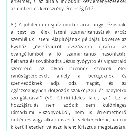
értelmét, s az általa indokolt kezdeményezéseket
az emberi és keresztény érettség felé.
8.) A jubileum meghív minket arra, hogy Jézusnak,
a test és lélek isteni szamaritánusának arcát
szemléljük. Isteni Alapítójának példáját követve az
Egyház „évszázadról évszázadra újraírta az
evangéliumból a jó szamaritánus hasonlatát.
Feltárta és továbbadta Jézus gyógyító és vigasztaló
szeretetét az olyan Istennek szentelt élet
tanúságtételével, amely a betegeknek és
szenvedőknek adja oda magát, és az
egészségügyben dolgozók szakképzett és nagylelkű
szolgálatával" (vö. Chritifideles laici, 53.). Ez a
hozzájárulás nem adódik sem különleges
társadalmi viszonyokból, nem is értelmezhető
önkéntes vagy alkalomszerű cselekedetként, hanem
kikerülhetetlen választ jelent Krisztus megbízására: