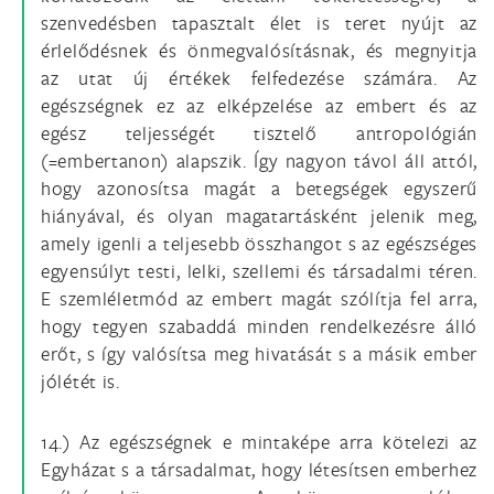
szenvedésben tapasztalt élet is teret nyújt az
érlelődésnek és önmegvalósításnak, és megnyitja
az utat új értékek felfedezése számára. Az
egészségnek ez az elképzelése az embert és az
egész teljességét tisztelő antropológián
(=embertanon) alapszik. Így nagyon távol áll attól,
hogy azonosítsa magát a betegségek egyszerű
hiányával, és olyan magatartásként jelenik meg,
amely igenli a teljesebb összhangot s az egészséges
egyensúlyt testi, lelki, szellemi és társadalmi téren.
E szemléletmód az embert magát szólítja fel arra,
hogy tegyen szabaddá minden rendelkezésre álló
erőt, s így valósítsa meg hivatását s a másik ember
jólétét is.
14.) Az egészségnek e mintaképe arra kötelezi az
Egyházat s a társadalmat, hogy létesítsen emberhez