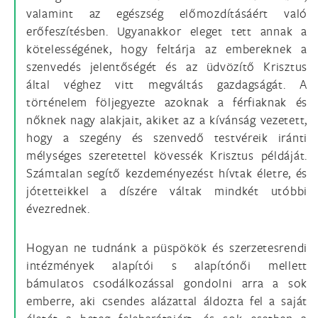
valamint az egészség előmozdításáért való
erőfeszítésben. Ugyanakkor eleget tett annak a
kötelességének, hogy feltárja az embereknek a
szenvedés jelentőségét és az üdvözítő Krisztus
által véghez vitt megváltás gazdagságát. A
történelem följegyezte azoknak a férfiaknak és
nőknek nagy alakjait, akiket az a kívánság vezetett,
hogy a szegény és szenvedő testvéreik iránti
mélységes szeretettel kövessék Krisztus példáját.
Számtalan segítő kezdeményezést hívtak életre, és
jótetteikkel a díszére váltak mindkét utóbbi
évezrednek.
Hogyan ne tudnánk a püspökök és szerzetesrendi
intézmények alapítói s alapítónői mellett
bámulatos csodálkozással gondolni arra a sok
emberre, aki csendes alázattal áldozta fel a saját