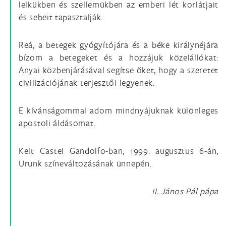
lelkükben és szellemükben az emberi lét korlátjait
és sebeit tapasztalják.
Reá, a betegek gyógyítójára és a béke királynéjára
bízom a betegeket és a hozzájuk közelállókat:
Anyai közbenjárásával segítse őket, hogy a szeretet
civilizációjának terjesztői legyenek.
E kívánságommal adom mindnyájuknak különleges
apostoli áldásomat.
Kelt Castel Gandolfo-ban, 1999. augusztus 6-án,
Urunk színeváltozásának ünnepén.
II. János Pál pápa