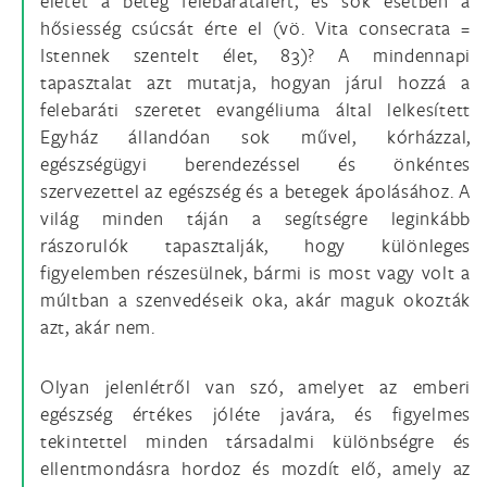
életét a beteg felebarátaiért, és sok esetben a
hősiesség csúcsát érte el (vö. Vita consecrata =
Istennek szentelt élet, 83)? A mindennapi
tapasztalat azt mutatja, hogyan járul hozzá a
felebaráti szeretet evangéliuma által lelkesített
Egyház állandóan sok művel, kórházzal,
egészségügyi berendezéssel és önkéntes
szervezettel az egészség és a betegek ápolásához. A
világ minden táján a segítségre leginkább
rászorulók tapasztalják, hogy különleges
figyelemben részesülnek, bármi is most vagy volt a
múltban a szenvedéseik oka, akár maguk okozták
azt, akár nem.
Olyan jelenlétről van szó, amelyet az emberi
egészség értékes jóléte javára, és figyelmes
tekintettel minden társadalmi különbségre és
ellentmondásra hordoz és mozdít elő, amely az