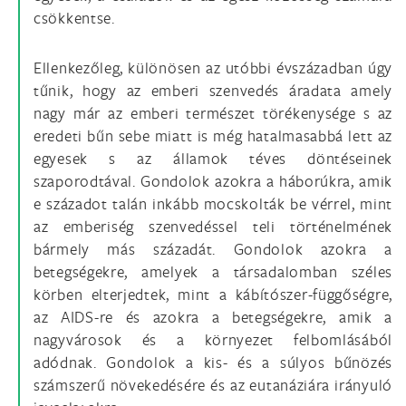
csökkentse.
Ellenkezőleg, különösen az utóbbi évszázadban úgy
tűnik, hogy az emberi szenvedés áradata amely
nagy már az emberi természet törékenysége s az
eredeti bűn sebe miatt is még hatalmasabbá lett az
egyesek s az államok téves döntéseinek
szaporodtával. Gondolok azokra a háborúkra, amik
e századot talán inkább mocskolták be vérrel, mint
az emberiség szenvedéssel teli történelmének
bármely más századát. Gondolok azokra a
betegségekre, amelyek a társadalomban széles
körben elterjedtek, mint a kábítószer-függőségre,
az AIDS-re és azokra a betegségekre, amik a
nagyvárosok és a környezet felbomlásából
adódnak. Gondolok a kis- és a súlyos bűnözés
számszerű növekedésére és az eutanáziára irányuló