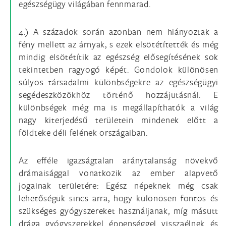
egészségügy világában fennmarad.
4.) A századok során azonban nem hiányoztak a
fény mellett az árnyak, s ezek elsötétítették és még
mindig elsötétítik az egészség elősegítésének sok
tekintetben ragyogó képét. Gondolok különösen
súlyos társadalmi különbségekre az egészségügyi
segédeszközökhöz történő hozzájutásnál. E
különbségek még ma is megállapíthatók a világ
nagy kiterjedésű területein mindenek előtt a
földteke déli felének országaiban.
Az efféle igazságtalan aránytalanság növekvő
drámaisággal vonatkozik az ember alapvető
jogainak területére: Egész népeknek még csak
lehetőségük sincs arra, hogy különösen fontos és
szükséges gyógyszereket használjanak, míg másutt
drága gyógyszerekkel éppenséggel visszaélnek és