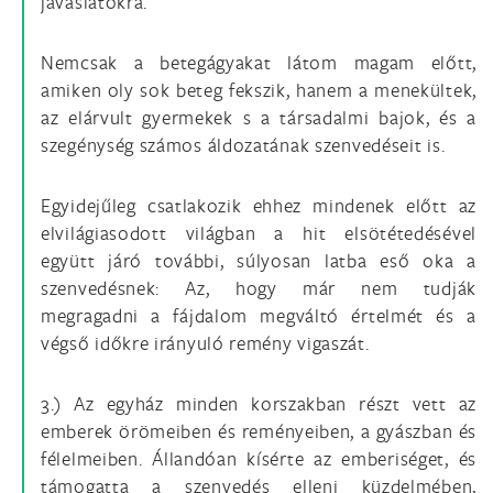
javaslatokra.
Nemcsak a betegágyakat látom magam előtt,
amiken oly sok beteg fekszik, hanem a menekültek,
az elárvult gyermekek s a társadalmi bajok, és a
szegénység számos áldozatának szenvedéseit is.
Egyidejűleg csatlakozik ehhez mindenek előtt az
elvilágiasodott világban a hit elsötétedésével
együtt járó további, súlyosan latba eső oka a
szenvedésnek: Az, hogy már nem tudják
megragadni a fájdalom megváltó értelmét és a
végső időkre irányuló remény vigaszát.
3.) Az egyház minden korszakban részt vett az
emberek örömeiben és reményeiben, a gyászban és
félelmeiben. Állandóan kísérte az emberiséget, és
támogatta a szenvedés elleni küzdelmében,