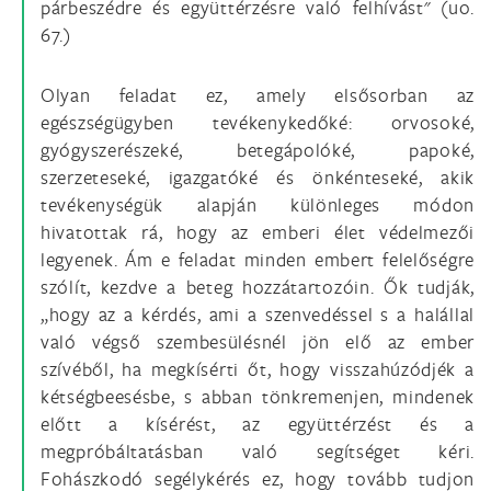
párbeszédre és együttérzésre való felhívást" (uo.
67.)
Olyan feladat ez, amely elsősorban az
egészségügyben tevékenykedőké: orvosoké,
gyógyszerészeké, betegápolóké, papoké,
szerzeteseké, igazgatóké és önkénteseké, akik
tevékenységük alapján különleges módon
hivatottak rá, hogy az emberi élet védelmezői
legyenek. Ám e feladat minden embert felelőségre
szólít, kezdve a beteg hozzátartozóin. Ők tudják,
„hogy az a kérdés, ami a szenvedéssel s a halállal
való végső szembesülésnél jön elő az ember
szívéből, ha megkísérti őt, hogy visszahúzódjék a
kétségbeesésbe, s abban tönkremenjen, mindenek
előtt a kísérést, az együttérzést és a
megpróbáltatásban való segítséget kéri.
Fohászkodó segélykérés ez, hogy tovább tudjon