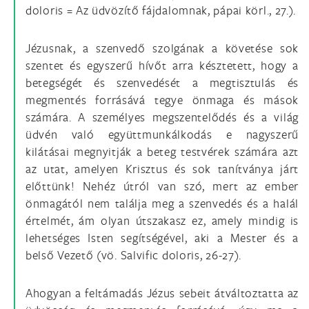
doloris = Az üdvözítő fájdalomnak, pápai körl., 27.).
Jézusnak, a szenvedő szolgának a követése sok
szentet és egyszerű hívőt arra késztetett, hogy a
betegségét és szenvedését a megtisztulás és
megmentés forrásává tegye önmaga és mások
számára. A személyes megszentelődés és a világ
üdvén való együttmunkálkodás e nagyszerű
kilátásai megnyitják a beteg testvérek számára azt
az utat, amelyen Krisztus és sok tanítványa járt
előttünk! Nehéz útról van szó, mert az ember
önmagától nem találja meg a szenvedés és a halál
értelmét, ám olyan útszakasz ez, amely mindig is
lehetséges Isten segítségével, aki a Mester és a
belső Vezető (vö. Salvific doloris, 26-27).
Ahogyan a feltámadás Jézus sebeit átváltoztatta az