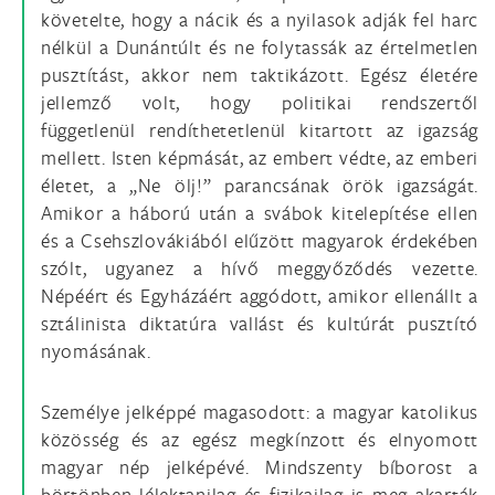
követelte, hogy a nácik és a nyilasok adják fel harc
nélkül a Dunántúlt és ne folytassák az értelmetlen
pusztítást, akkor nem taktikázott. Egész életére
jellemző volt, hogy politikai rendszertől
függetlenül rendíthetetlenül kitartott az igazság
mellett. Isten képmását, az embert védte, az emberi
életet, a „Ne ölj!” parancsának örök igazságát.
Amikor a háború után a svábok kitelepítése ellen
és a Csehszlovákiából elűzött magyarok érdekében
szólt, ugyanez a hívő meggyőződés vezette.
Népéért és Egyházáért aggódott, amikor ellenállt a
sztálinista diktatúra vallást és kultúrát pusztító
nyomásának.
Személye jelképpé magasodott: a magyar katolikus
közösség és az egész megkínzott és elnyomott
magyar nép jelképévé. Mindszenty bíborost a
börtönben lélektanilag és fizikailag is meg akarták