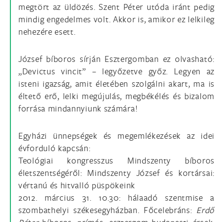
megtört az üldözés. Szent Péter utóda iránt pedig
mindig engedelmes volt. Akkor is, amikor ez lelkileg
nehezére esett.
József bíboros sírján Esztergomban ez olvasható:
„Devictus vincit” – legyőzetve győz. Legyen az
isteni igazság, amit életében szolgálni akart, ma is
éltető erő, lelki megújulás, megbékélés és bizalom
forrása mindannyiunk számára!
Egyházi ünnepségek és megemlékezések az idei
évforduló kapcsán:
Teológiai kongresszus Mindszenty bíboros
életszentségéről: Mindszenty József és kortársai:
vértanú és hitvalló püspökeink
2012. március 31. 10.30: hálaadó szentmise a
szombathelyi székesegyházban. Főcelebráns:
Erdő