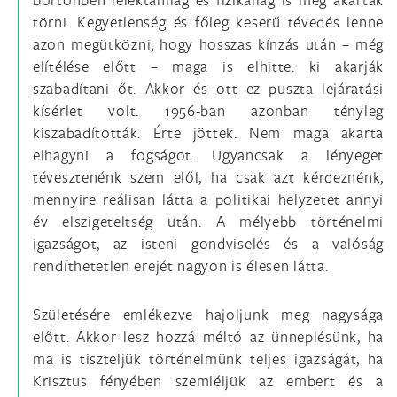
törni. Kegyetlenség és főleg keserű tévedés lenne
azon megütközni, hogy hosszas kínzás után – még
elítélése előtt – maga is elhitte: ki akarják
szabadítani őt. Akkor és ott ez puszta lejáratási
kísérlet volt. 1956-ban azonban tényleg
kiszabadították. Érte jöttek. Nem maga akarta
elhagyni a fogságot. Ugyancsak a lényeget
tévesztenénk szem elől, ha csak azt kérdeznénk,
mennyire reálisan látta a politikai helyzetet annyi
év elszigeteltség után. A mélyebb történelmi
igazságot, az isteni gondviselés és a valóság
rendíthetetlen erejét nagyon is élesen látta.
Születésére emlékezve hajoljunk meg nagysága
előtt. Akkor lesz hozzá méltó az ünneplésünk, ha
ma is tiszteljük történelmünk teljes igazságát, ha
Krisztus fényében szemléljük az embert és a