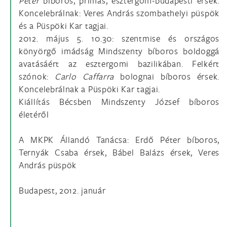
Péter
bíboros, prímás, esztergom-budapesti érsek.
Koncelebrálnak: Veres András szombathelyi püspök
és a Püspöki Kar tagjai.
2012. május 5. 10.30: szentmise és országos
könyörgő imádság Mindszenty bíboros boldoggá
avatásáért az esztergomi bazilikában. Felkért
szónok:
Carlo Caffarra
bolognai bíboros érsek.
Koncelebrálnak a Püspöki Kar tagjai.
Kiállítás Bécsben Mindszenty József bíboros
életéről
A MKPK Állandó Tanácsa: Erdő Péter bíboros,
Ternyák Csaba érsek, Bábel Balázs érsek, Veres
András püspök
Budapest, 2012. január