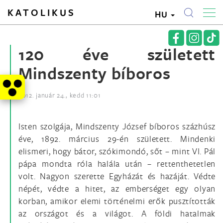
KATOLIKUS
HU
120 éve született
Mindszenty bíboros
2012. január 24., kedd 11:01
Isten szolgája, Mindszenty József bíboros százhúsz
éve, 1892. március 29-én született. Mindenki
elismeri, hogy bátor, szókimondó, sőt – mint VI. Pál
pápa mondta róla halála után – rettenthetetlen
volt. Nagyon szerette Egyházát és hazáját. Védte
népét, védte a hitet, az emberséget egy olyan
korban, amikor elemi történelmi erők pusztították
az országot és a világot. A földi hatalmak