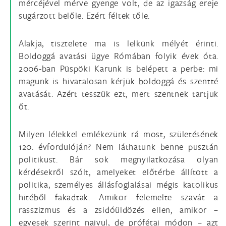
mércéjével mérve gyenge volt, de az igazság ereje
sugárzott belőle. Ezért féltek tőle.
Alakja, tisztelete ma is lelkünk mélyét érinti.
Boldoggá avatási ügye Rómában folyik évek óta.
2006-ban Püspöki Karunk is belépett a perbe: mi
magunk is hivatalosan kérjük boldoggá és szentté
avatását. Azért tesszük ezt, mert szentnek tartjuk
őt.
Milyen lélekkel emlékezünk rá most, születésének
120. évfordulóján? Nem láthatunk benne pusztán
politikust. Bár sok megnyilatkozása olyan
kérdésekről szólt, amelyeket előtérbe állított a
politika, személyes állásfoglalásai mégis katolikus
hitéből fakadtak. Amikor felemelte szavát a
rasszizmus és a zsidóüldözés ellen, amikor –
egyesek szerint naivul, de prófétai módon – azt