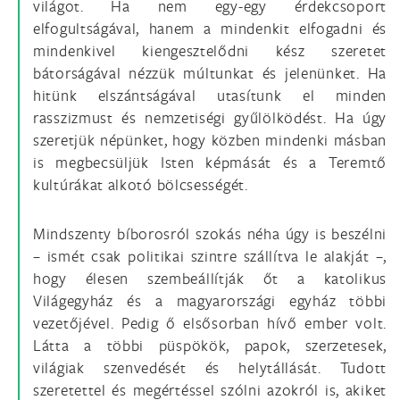
világot. Ha nem egy-egy érdekcsoport
elfogultságával, hanem a mindenkit elfogadni és
mindenkivel kiengesztelődni kész szeretet
bátorságával nézzük múltunkat és jelenünket. Ha
hitünk elszántságával utasítunk el minden
rasszizmust és nemzetiségi gyűlölködést. Ha úgy
szeretjük népünket, hogy közben mindenki másban
is megbecsüljük Isten képmását és a Teremtő
kultúrákat alkotó bölcsességét.
Mindszenty bíborosról szokás néha úgy is beszélni
– ismét csak politikai szintre szállítva le alakját –,
hogy élesen szembeállítják őt a katolikus
Világegyház és a magyarországi egyház többi
vezetőjével. Pedig ő elsősorban hívő ember volt.
Látta a többi püspökök, papok, szerzetesek,
világiak szenvedését és helytállását. Tudott
szeretettel és megértéssel szólni azokról is, akiket