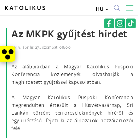
KATOLIKUS
HU
Az MKPK gyűjtést hirdet
2019. április 27., szombat 08:00
Az alábbiakban a Magyar Katolikus Püspöki
Konferencia közleményét olvashatják a
meghirdetett gyűjtéssel kapcsolatban.
A Magyar Katolikus Püspöki Konferencia
megrendülten értesült a Húsvétvasárnap, Srí
Lankán történt terrorcselekmények híréről és
együttérzését fejezi ki az áldozatok hozzátartozói
felé.