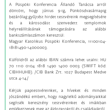
A Püspöki Konferencia Állandó Tanácsa arról
döntött, hogy június 9-ig, Pünkösdvasárnapig
bezárólag gyűjtést hirdet testvéreink megsegítésére
és a károsodást szenvedett templomok
helyreállításának támogatására az alábbi
bankszámlaszámon keresztül:
Magyar Katolikus Püspöki Konferencia, 11100104-
18181490-14000003.
Külföldről az alábbi IBAN számra lehet utalni: HU
70 1110 0104 1818 1490 1400 0003 (SWIFT kód:
CIBHHUHB). /CIB Bank Zrt. 1027 Budapest Medve
utca 4-14./
Kérjük paptestvéreinket, a híveket és minden
jószándékú embert, hogy nagylelkű adományaikkal
segítsék keresztény testvéreinket és imáikban
emlékezzenek meg az áldozatokról és családjaikról.