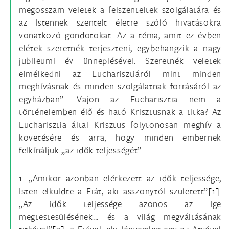
megosszam veletek a felszenteltek szolgálatára és
az Istennek szentelt életre szóló hivatásokra
vonatkozó gondotokat. Az a téma, amit ez évben
elétek szeretnék terjeszteni, egybehangzik a nagy
jubileumi év ünneplésével. Szeretnék veletek
elmélkedni az Eucharisztiáról mint minden
meghívásnak és minden szolgálatnak forrásáról az
egyházban”. Vajon az Eucharisztia nem a
történelemben élő és ható Krisztusnak a titka? Az
Eucharisztia által Krisztus folytonosan meghív a
követésére és arra, hogy minden embernek
felkínáljuk „az idők teljességét”.
1. „Amikor azonban elérkezett az idők teljessége,
Isten elküldte a Fiát, aki asszonytól született”
[1]
.
„Az idők teljessége azonos az Ige
megtestesülésének... és a világ megváltásának