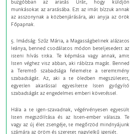
buzgóbban az aratás Urát, hogy küldjön
munkásokat az aratásába. Ezt az imát bízzuk annak
az asszonynak a közbenjárására, aki anyja az örök
Főpapnak.
5. Imádság: Szűz Mária, a Magasságbelinek alázatos
leánya, benned csodálatos módon beteljesedett az
isteni hívás titka. Te képmása vagy annak, amit
Isten véghez visz abban, aki rábízza magát. Benned
a Teremtő szabadsága felemelte a teremtmény
szabadságát. Az, aki a te öledben megszületett,
egyetlen akarással egyesítette Isten gyógyító
szabadságát az engedelmes emberi követéssel.
Hála a te igen-szavadnak, végérvényesen egyesült
Isten megszólítása és az Isten-ember válasza. Te
vagy az új élet zsengéje, te megőrzöd mindnyájunk
számára az öröm és szeretet nagylelkű igenjét.