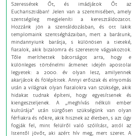
Szeressétek Őt, és imádjátok Őt az
Eucharisztiában! Jelen van a szentmisében, amely
szentségileg megjeleníti a keresztáldozatot.
Hozzánk jön a szentáldozásban, és ott lakik
templomaink szentségházaiban, mert a barátunk,
mindannyiunk barátja, s különösen a tieteké,
fiatalok, akik bizalomra és szeretetre vágyakoztok.
Tőle meríthettek bátorságot arra, hogy e
különleges történelmi átmenet idején apostolai
legyetek: a 2000. év olyan lesz, amilyennek
akarjátok és fölépítitek. Annyi erőszak és elnyomás
után a világnak olyan fiatalokra van szüksége, akik
hidakat tudnak építeni, hogy egyesítsenek és
kiengeszteljenek. A „meghívás nélküli ember
kultúrája” után sürgősen szükségünk van olyan
férfiakra és nőkre, akik hisznek az életben, s azt úgy
fogják fel, mint felülről való szólítást, attól az
Istentől jövőt, aki azért hív meg, mert szeret. A