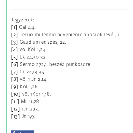
Jegyzetek:
[1]
Gal 4,4.
[2]
Tertio millennio adveniente apostoli levél, 1.
[3]
Gaudium et spes, 22.
[4]
vö. Kol 1,24.
[5]
Lk 24,30-32.
[6]
Sermo 272,1. beszéd pünkösdre.
[7]
Lk 24,13-35.
[8]
vö. 1 Jn 2,14.
[9]
Kol 1,26.
[10]
vö. 1Kor 1,18.
[11]
Mt 11,28.
[12]
1Jn 2,13.
[13]
Jn 1,9.