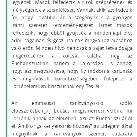
legyenek. Mások felfedezik a titok szépségének és
mélységének a szemlélését. Vannak, akik azt fedezik
fel, hogy továbbadják a szegények s a gyöngék
iránti szeretet kezdeményezését. Ismét mások
felfedezik, hogy ebből gyűjtsék a mindennapi élet
adottságainak és gesztusainak megváltoztatásához
való erőt. Minden hívő nemcsak a saját létvalósága
megértésének a kulcsát találja meg az
Eucharisztiában, hanem a bátorságot is ahhoz,
hogy azt megvalósítsa, hogy ily módon a karizmák
és meghívások különbözőségében fölépítse a
történelemben Krisztusnak egy Testét.
Az emmauszi tanítványokról szóló
elbeszélésben
[7]
Lukács megismerteti velünk, mi
történik annak az életében, aki az Eucharisztiából
él. Amikor „a kenyértörés közben” az „idegen” által
megnyílnak a tanítványok szemei, tudatára