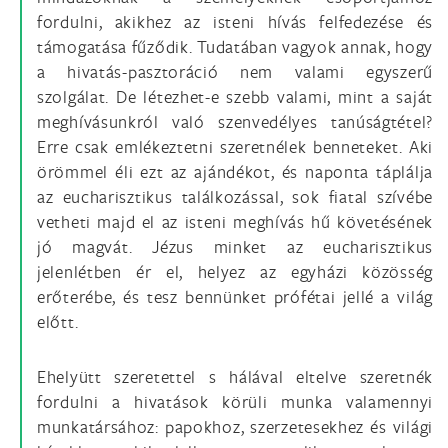
fordulni, akikhez az isteni hívás felfedezése és
támogatása fűződik. Tudatában vagyok annak, hogy
a hivatás-pasztoráció nem valami egyszerű
szolgálat. De létezhet-e szebb valami, mint a saját
meghívásunkról való szenvedélyes tanúságtétel?
Erre csak emlékeztetni szeretnélek benneteket. Aki
örömmel éli ezt az ajándékot, és naponta táplálja
az eucharisztikus találkozással, sok fiatal szívébe
vetheti majd el az isteni meghívás hű követésének
jó magvát. Jézus minket az eucharisztikus
jelenlétben ér el, helyez az egyházi közösség
erőterébe, és tesz bennünket prófétai jellé a világ
előtt.
Ehelyütt szeretettel s hálával eltelve szeretnék
fordulni a hivatások körüli munka valamennyi
munkatársához: papokhoz, szerzetesekhez és világi