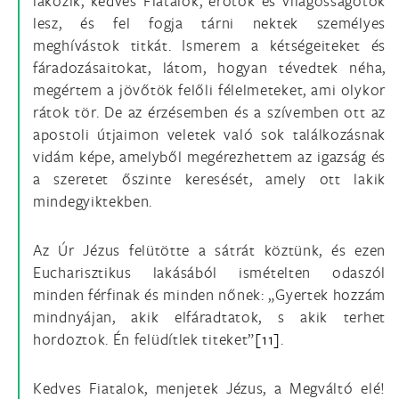
lakozik, kedves Fiatalok, erőtök és világosságotok
lesz, és fel fogja tárni nektek személyes
meghívástok titkát. Ismerem a kétségeiteket és
fáradozásaitokat, látom, hogyan tévedtek néha,
megértem a jövőtök felőli félelmeteket, ami olykor
rátok tör. De az érzésemben és a szívemben ott az
apostoli útjaimon veletek való sok találkozásnak
vidám képe, amelyből megérezhettem az igazság és
a szeretet őszinte keresését, amely ott lakik
mindegyiktekben.
Az Úr Jézus felütötte a sátrát köztünk, és ezen
Eucharisztikus lakásából ismételten odaszól
minden férfinak és minden nőnek: „Gyertek hozzám
mindnyájan, akik elfáradtatok, s akik terhet
hordoztok. Én felüdítlek titeket”
[11]
.
Kedves Fiatalok, menjetek Jézus, a Megváltó elé!