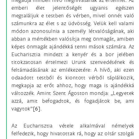
emberi élet jelentőségét ugyanis egészen
megtaláljuk e testben és vérben, mivel onnét való
számunkra az élet s az üdvösség. Velük kell valami
módon azonosulnia a személy létvalóságának, aki
abban a mértékben valósítja meg önmagát, amiben
képes önmagát ajándékká tenni mások számára. Az
Eucharisztia mindezt a kenyér és a bor jelében
titokzatosan értelmezi Urunk szenvedésének és
feltámadásának az emlékezetére: A hívő, aki ezen
odaadott testből és kiontott vérből táplálkozik,
megkapja az erőt ahhoz, hogy maga is ajándékká
változzék. Amint Szent Ágoston mondja: „Legyetek
azzá, amit befogadtok, és fogadjátok be, ami
vagytok”
[6]
.
Az Eucharisztia vétele alkalmával némelyek
felfedezik, hogy hivatottak rá, hogy az oltár szolgái