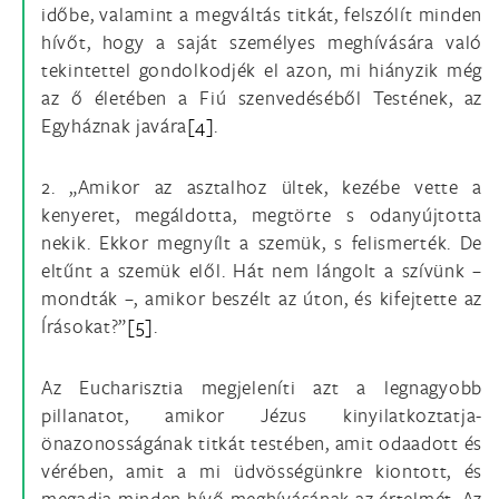
időbe, valamint a megváltás titkát, felszólít minden
hívőt, hogy a saját személyes meghívására való
tekintettel gondolkodjék el azon, mi hiányzik még
az ő életében a Fiú szenvedéséből Testének, az
Egyháznak javára
[4]
.
2. „Amikor az asztalhoz ültek, kezébe vette a
kenyeret, megáldotta, megtörte s odanyújtotta
nekik. Ekkor megnyílt a szemük, s felismerték. De
eltűnt a szemük elől. Hát nem lángolt a szívünk –
mondták –, amikor beszélt az úton, és kifejtette az
Írásokat?”
[5]
.
Az Eucharisztia megjeleníti azt a legnagyobb
pillanatot, amikor Jézus kinyilatkoztatja-
önazonosságának titkát testében, amit odaadott és
vérében, amit a mi üdvösségünkre kiontott, és
megadja minden hívő meghívásának az értelmét. Az