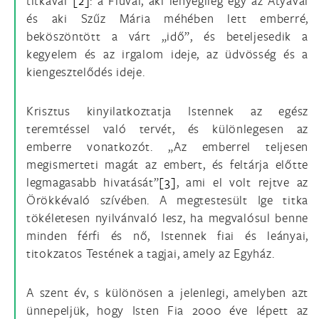
titkával”
[2]
: a Fiúval, aki lényegileg egy az Atyával
és aki Szűz Mária méhében lett emberré,
beköszöntött a várt „idő”, és beteljesedik a
kegyelem és az irgalom ideje, az üdvösség és a
kiengesztelődés ideje.
Krisztus kinyilatkoztatja Istennek az egész
teremtéssel való tervét, és különlegesen az
emberre vonatkozót. „Az emberrel teljesen
megismerteti magát az embert, és feltárja előtte
legmagasabb hivatását”
[3]
, ami el volt rejtve az
Örökkévaló szívében. A megtestesült Ige titka
tökéletesen nyilvánvaló lesz, ha megvalósul benne
minden férfi és nő, Istennek fiai és leányai,
titokzatos Testének a tagjai, amely az Egyház.
A szent év, s különösen a jelenlegi, amelyben azt
ünnepeljük, hogy Isten Fia 2000 éve lépett az