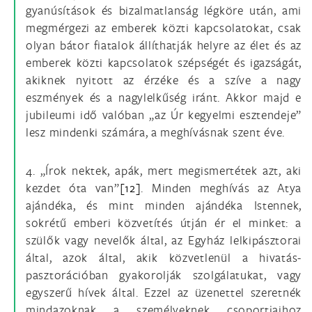
gyanúsítások és bizalmatlanság légköre után, ami
megmérgezi az emberek közti kapcsolatokat, csak
olyan bátor fiatalok állíthatják helyre az élet és az
emberek közti kapcsolatok szépségét és igazságát,
akiknek nyitott az érzéke és a szíve a nagy
eszmények és a nagylelkűség iránt. Akkor majd e
jubileumi idő valóban „az Úr kegyelmi esztendeje”
lesz mindenki számára, a meghívásnak szent éve.
4. „Írok nektek, apák, mert megismertétek azt, aki
kezdet óta van”
[12]
. Minden meghívás az Atya
ajándéka, és mint minden ajándéka Istennek,
sokrétű emberi közvetítés útján ér el minket: a
szülők vagy nevelők által, az Egyház lelkipásztorai
által, azok által, akik közvetlenül a hivatás-
pasztorációban gyakorolják szolgálatukat, vagy
egyszerű hívek által. Ezzel az üzenettel szeretnék
mindazoknak a személyeknek csoportjaihoz