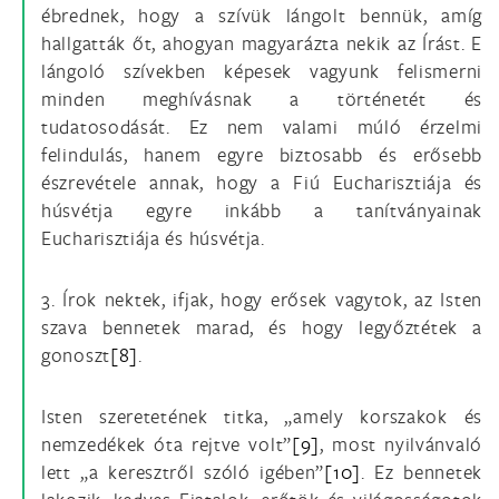
ébrednek, hogy a szívük lángolt bennük, amíg
hallgatták őt, ahogyan magyarázta nekik az Írást. E
lángoló szívekben képesek vagyunk felismerni
minden meghívásnak a történetét és
tudatosodását. Ez nem valami múló érzelmi
felindulás, hanem egyre biztosabb és erősebb
észrevétele annak, hogy a Fiú Eucharisztiája és
húsvétja egyre inkább a tanítványainak
Eucharisztiája és húsvétja.
3. Írok nektek, ifjak, hogy erősek vagytok, az Isten
szava bennetek marad, és hogy legyőztétek a
gonoszt
[8]
.
Isten szeretetének titka, „amely korszakok és
nemzedékek óta rejtve volt”
[9]
, most nyilvánvaló
lett „a keresztről szóló igében”
[10]
. Ez bennetek