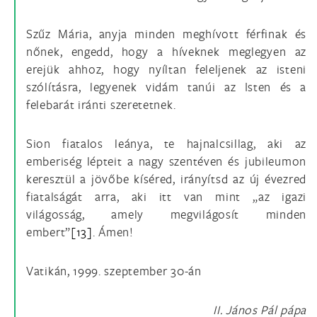
Szűz Mária, anyja minden meghívott férfinak és
nőnek, engedd, hogy a híveknek meglegyen az
erejük ahhoz, hogy nyíltan feleljenek az isteni
szólításra, legyenek vidám tanúi az Isten és a
felebarát iránti szeretetnek.
Sion fiatalos leánya, te hajnalcsillag, aki az
emberiség lépteit a nagy szentéven és jubileumon
keresztül a jövőbe kíséred, irányítsd az új évezred
fiatalságát arra, aki itt van mint „az igazi
világosság, amely megvilágosít minden
embert”
[13]
. Ámen!
Vatikán, 1999. szeptember 30-án
II. János Pál pápa