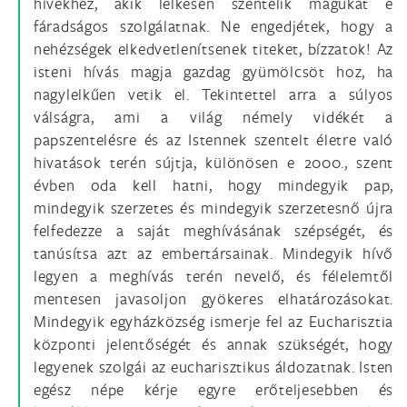
hívekhez, akik lelkesen szentelik magukat e
fáradságos szolgálatnak. Ne engedjétek, hogy a
nehézségek elkedvetlenítsenek titeket, bízzatok! Az
isteni hívás magja gazdag gyümölcsöt hoz, ha
nagylelkűen vetik el. Tekintettel arra a súlyos
válságra, ami a világ némely vidékét a
papszentelésre és az Istennek szentelt életre való
hivatások terén sújtja, különösen e 2000., szent
évben oda kell hatni, hogy mindegyik pap,
mindegyik szerzetes és mindegyik szerzetesnő újra
felfedezze a saját meghívásának szépségét, és
tanúsítsa azt az embertársainak. Mindegyik hívő
legyen a meghívás terén nevelő, és félelemtől
mentesen javasoljon gyökeres elhatározásokat.
Mindegyik egyházközség ismerje fel az Eucharisztia
központi jelentőségét és annak szükségét, hogy
legyenek szolgái az eucharisztikus áldozatnak. Isten
egész népe kérje egyre erőteljesebben és