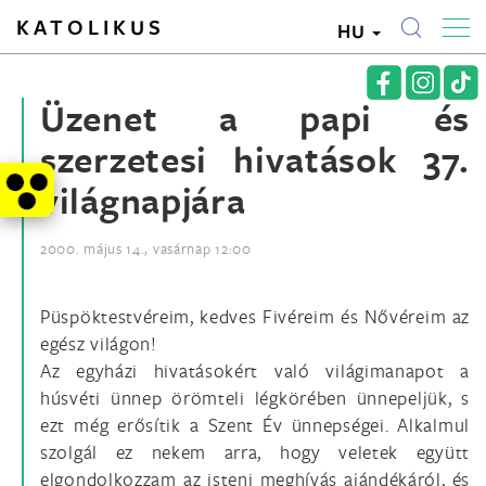
KATOLIKUS
HU
Üzenet a papi és
szerzetesi hivatások 37.
világnapjára
2000. május 14., vasárnap 12:00
Püspöktestvéreim, kedves Fivéreim és Nővéreim az
egész világon!
Az egyházi hivatásokért való világimanapot a
húsvéti ünnep örömteli légkörében ünnepeljük, s
ezt még erősítik a Szent Év ünnepségei. Alkalmul
szolgál ez nekem arra, hogy veletek együtt
elgondolkozzam az isteni meghívás ajándékáról, és