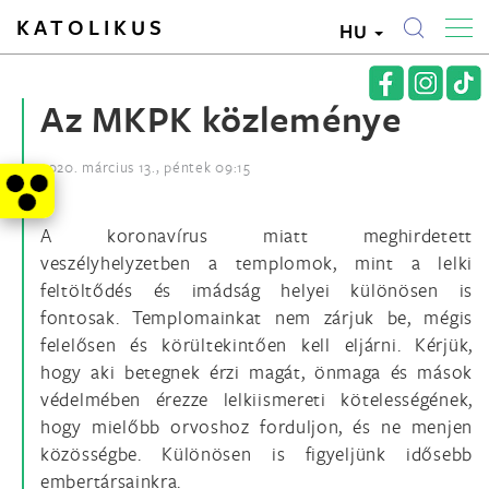
KATOLIKUS
HU
Az MKPK közleménye
2020. március 13., péntek 09:15
A koronavírus miatt meghirdetett
veszélyhelyzetben a templomok, mint a lelki
feltöltődés és imádság helyei különösen is
fontosak. Templomainkat nem zárjuk be, mégis
felelősen és körültekintően kell eljárni. Kérjük,
hogy aki betegnek érzi magát, önmaga és mások
védelmében érezze lelkiismereti kötelességének,
hogy mielőbb orvoshoz forduljon, és ne menjen
közösségbe. Különösen is figyeljünk idősebb
embertársainkra.