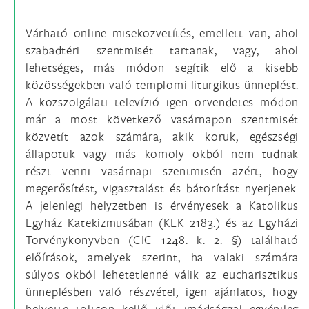
Várható online miseközvetítés, emellett van, ahol
szabadtéri szentmisét tartanak, vagy, ahol
lehetséges, más módon segítik elő a kisebb
közösségekben való templomi liturgikus ünneplést.
A közszolgálati televízió igen örvendetes módon
már a most következő vasárnapon szentmisét
közvetít azok számára, akik koruk, egészségi
állapotuk vagy más komoly okból nem tudnak
részt venni vasárnapi szentmisén azért, hogy
megerősítést, vigasztalást és bátorítást nyerjenek.
A jelenlegi helyzetben is érvényesek a Katolikus
Egyház Katekizmusában (KEK 2183.) és az Egyházi
Törvénykönyvben (CIC 1248. k. 2. §) található
előírások, amelyek szerint, ha valaki számára
súlyos okból lehetetlenné válik az eucharisztikus
ünneplésben való részvétel, igen ajánlatos, hogy
helyette töltsön kellő időt imádsággal egyénileg