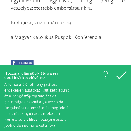
figyelhessünk egymásra, főleg beteg és
veszélyeztetettebb embertársainkra.
Budapest, 2020. március 13.
a Magyar Katolikus Püspöki Konferencia
Hozzájárulás sütik (browser
cookies) kezeléséhez
A felhasználói élmény javítása
érdekében adatokat (sütiket) adunk
át a böngészőprogramjának a
biztonságos használat, a weboldal
forgalmának elemzése és megfelelő
hirdetések nyújtása érdekében.
© Minden jog fenntartva. 2018.
Kérjük, adja ehhez hozzájárulását a
jobb oldali gombra kattintva!