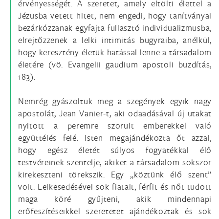
érvényességét. A szeretet, amely eltölti élettel a
Jézusba vetett hitet, nem engedi, hogy tanítványai
bezárkózzanak egyfajta fullasztó individualizmusba,
elrejtőzzenek a lelki intimitás bugyraiba, anélkül,
hogy keresztény életük hatással lenne a társadalom
életére (vö. Evangelii gaudium apostoli buzdítás,
183).
Nemrég gyászoltuk meg a szegények egyik nagy
apostolát, Jean Vanier-t, aki odaadásával új utakat
nyitott a peremre szorult emberekkel való
együttélés felé. Isten megajándékozta őt azzal,
hogy egész életét súlyos fogyatékkal élő
testvéreinek szentelje, akiket a társadalom sokszor
kirekeszteni törekszik. Egy „köztünk élő szent”
volt. Lelkesedésével sok fiatalt, férfit és nőt tudott
maga köré gyűjteni, akik mindennapi
erőfeszítéseikkel szeretetet ajándékoztak és sok