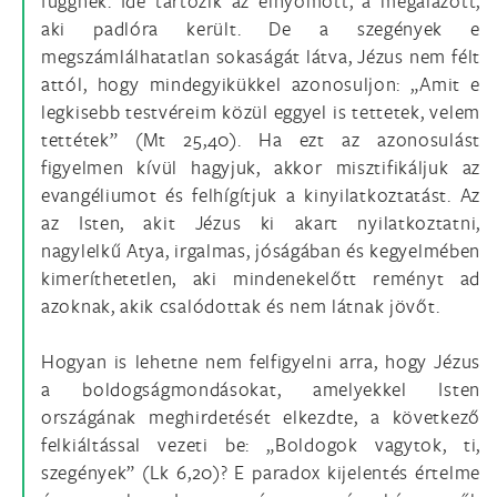
függnek. Ide tartozik az elnyomott, a megalázott,
aki padlóra került. De a szegények e
megszámlálhatatlan sokaságát látva, Jézus nem félt
attól, hogy mindegyikükkel azonosuljon: „Amit e
legkisebb testvéreim közül eggyel is tettetek, velem
tettétek” (Mt 25,40). Ha ezt az azonosulást
figyelmen kívül hagyjuk, akkor misztifikáljuk az
evangéliumot és felhígítjuk a kinyilatkoztatást. Az
az Isten, akit Jézus ki akart nyilatkoztatni,
nagylelkű Atya, irgalmas, jóságában és kegyelmében
kimeríthetetlen, aki mindenekelőtt reményt ad
azoknak, akik csalódottak és nem látnak jövőt.
Hogyan is lehetne nem felfigyelni arra, hogy Jézus
a boldogságmondásokat, amelyekkel Isten
országának meghirdetését elkezdte, a következő
felkiáltással vezeti be: „Boldogok vagytok, ti,
szegények” (Lk 6,20)? E paradox kijelentés értelme