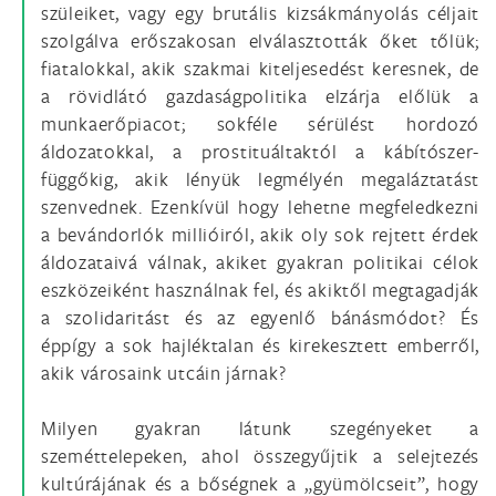
szüleiket, vagy egy brutális kizsákmányolás céljait
szolgálva erőszakosan elválasztották őket tőlük;
fiatalokkal, akik szakmai kiteljesedést keresnek, de
a rövidlátó gazdaságpolitika elzárja előlük a
munkaerőpiacot; sokféle sérülést hordozó
áldozatokkal, a prostituáltaktól a kábítószer-
függőkig, akik lényük legmélyén megaláztatást
szenvednek. Ezenkívül hogy lehetne megfeledkezni
a bevándorlók millióiról, akik oly sok rejtett érdek
áldozataivá válnak, akiket gyakran politikai célok
eszközeiként használnak fel, és akiktől megtagadják
a szolidaritást és az egyenlő bánásmódot? És
éppígy a sok hajléktalan és kirekesztett emberről,
akik városaink utcáin járnak?
Milyen gyakran látunk szegényeket a
szeméttelepeken, ahol összegyűjtik a selejtezés
kultúrájának és a bőségnek a „gyümölcseit”, hogy