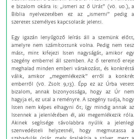
e bizalom okára is: „ismeri az ő Urát” (vö. uo.), a
Biblia nyelvezetében ez az „ismerni” pedig a
szeretet személyes kapcsolatát jelenti.
Egy igazán lenyűgöző leírás áll a szemünk előtt,
amelyre nem számítottunk volna. Pedig nem tesz
mást, mint kifejezi Isten nagyságát, amikor egy
szegény emberrel áll szemben. Az ő teremtő ereje
meghalad minden emberi várakozást, és konkréttá
válik, amikor „megemlékezik” erről a konkrét
emberről (vö. Zsolt 9,13). Épp ez az Úrba vetett
bizalom, annak bizonyossága, hogy az Úr nem
hagyja el, ez utal a reményre. A szegény tudja, hogy
Isten nem képes elhagyni őt; így mindig annak az
Istennek a jelenlétében él, aki megemlékezik róla.
Akinek segítsége távolabbra nyúlik a jelenlegi
szenvedésteli helyzetnél, hogy megmutassa a
szabadulás útját, mely átalakítja a szívet, mert a