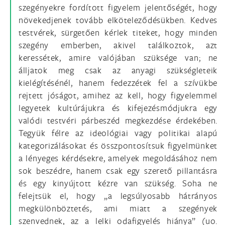
szegényekre fordított figyelem jelentőségét, hogy
növekedjenek tovább elköteleződésükben. Kedves
testvérek, sürgetően kérlek titeket, hogy minden
szegény emberben, akivel találkoztok, azt
keressétek, amire valójában szüksége van; ne
álljatok meg csak az anyagi szükségleteik
kielégítésénél, hanem fedezzétek fel a szívükbe
rejtett jóságot, amihez az kell, hogy figyelemmel
legyetek kultúrájukra és kifejezésmódjukra egy
valódi testvéri párbeszéd megkezdése érdekében.
Tegyük félre az ideológiai vagy politikai alapú
kategorizálásokat és összpontosítsuk figyelmünket
a lényeges kérdésekre, amelyek megoldásához nem
sok beszédre, hanem csak egy szerető pillantásra
és egy kinyújtott kézre van szükség. Soha ne
felejtsük el, hogy „a legsúlyosabb hátrányos
megkülönböztetés, ami miatt a szegények
szenvednek, az a lelki odafigyelés hiánya” (uo.