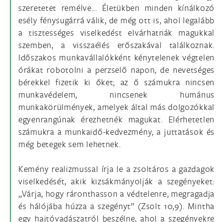
szeretetet remélve... Életükben minden kínálkozó
esély fénysugárrá válik, de még ott is, ahol legalább
a tisztességes viselkedést elvárhatnák magukkal
szemben, a visszaélés erőszakával találkoznak.
Időszakos munkavállalókként kénytelenek végtelen
órákat robotolni a perzselő napon, de nevetséges
bérekkel fizetik ki őket; az ő számukra nincsen
munkavédelem, nincsenek humánus
munkakörülmények, amelyek által más dolgozókkal
egyenrangúnak érezhetnék magukat. Elérhetetlen
számukra a munkaidő-kedvezmény, a juttatások és
még betegek sem lehetnek.
Kemény realizmussal írja le a zsoltáros a gazdagok
viselkedését, akik kizsákmányolják a szegényeket:
„Várja, hogy ráronthasson a védtelenre, megragadja
és hálójába húzza a szegényt” (Zsolt 10,9). Mintha
egy hajtóvadászatról beszélne, ahol a szegényekre