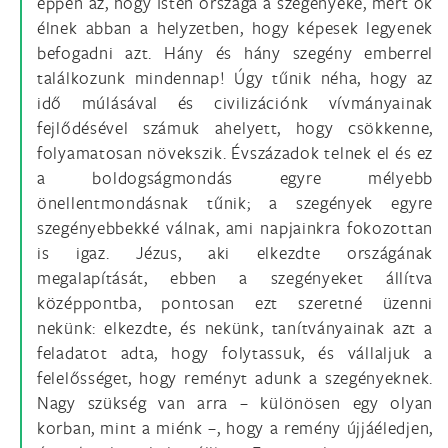
éppen az, hogy Isten országa a szegényeké, mert ők
élnek abban a helyzetben, hogy képesek legyenek
befogadni azt. Hány és hány szegény emberrel
találkozunk mindennap! Úgy tűnik néha, hogy az
idő múlásával és civilizációnk vívmányainak
fejlődésével számuk ahelyett, hogy csökkenne,
folyamatosan növekszik. Évszázadok telnek el és ez
a boldogságmondás egyre mélyebb
önellentmondásnak tűnik; a szegények egyre
szegényebbekké válnak, ami napjainkra fokozottan
is igaz. Jézus, aki elkezdte országának
megalapítását, ebben a szegényeket állítva
középpontba, pontosan ezt szeretné üzenni
nekünk: elkezdte, és nekünk, tanítványainak azt a
feladatot adta, hogy folytassuk, és vállaljuk a
felelősséget, hogy reményt adunk a szegényeknek.
Nagy szükség van arra – különösen egy olyan
korban, mint a miénk –, hogy a remény újjáéledjen,