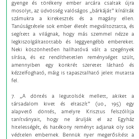
gyenge és törékeny ember arcára csaltak újra
mosolyt, az üdvösség valóságos „bárkáját” kínálták
számukra a kirekesztés és a magány ellen.
Tanúságtétele sok ember életét megváltoztatta, és
segített a világnak, hogy más szemmel nézze a
legkiszolgáltatottabb és leggyengébb embereket.
Neki köszönhetően hallhatóvá vált a szegények
sírása, és ez rendíthetetlen reménységet szült,
amennyiben egy konkrét szeretet látható és
kézzelfogható, máig is tapasztalható jeleit mutatta
fel.
7. „A döntés a legutolsók mellett, akiket a
társadalom kivet és eltaszít” (uo., 195) egy
alapvető döntés, amelyre Krisztus felszólítja
tanítványait, hogy ne árulják el az Egyház
hitelességét, és hatékony reményt adjanak oly sok
védtelen embernek. Bennük nyer megerősítést a