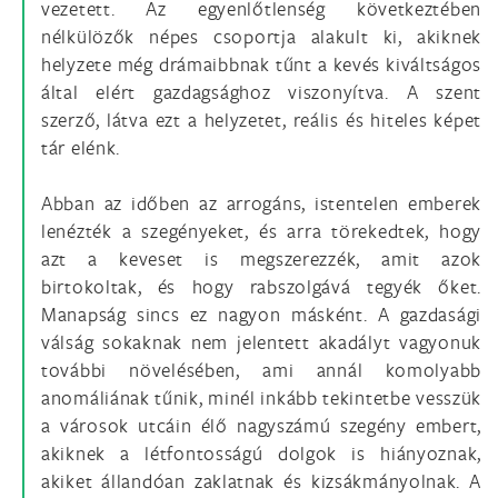
vezetett. Az egyenlőtlenség következtében
nélkülözők népes csoportja alakult ki, akiknek
helyzete még drámaibbnak tűnt a kevés kiváltságos
által elért gazdagsághoz viszonyítva. A szent
szerző, látva ezt a helyzetet, reális és hiteles képet
tár elénk.
Abban az időben az arrogáns, istentelen emberek
lenézték a szegényeket, és arra törekedtek, hogy
azt a keveset is megszerezzék, amit azok
birtokoltak, és hogy rabszolgává tegyék őket.
Manapság sincs ez nagyon másként. A gazdasági
válság sokaknak nem jelentett akadályt vagyonuk
további növelésében, ami annál komolyabb
anomáliának tűnik, minél inkább tekintetbe vesszük
a városok utcáin élő nagyszámú szegény embert,
akiknek a létfontosságú dolgok is hiányoznak,
akiket állandóan zaklatnak és kizsákmányolnak. A