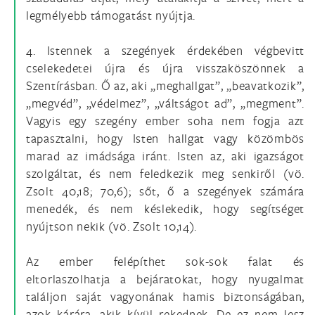
legmélyebb támogatást nyújtja.
4. Istennek a szegények érdekében végbevitt
cselekedetei újra és újra visszaköszönnek a
Szentírásban. Ő az, aki „meghallgat”, „beavatkozik”,
„megvéd”, „védelmez”, „váltságot ad”, „megment”.
Vagyis egy szegény ember soha nem fogja azt
tapasztalni, hogy Isten hallgat vagy közömbös
marad az imádsága iránt. Isten az, aki igazságot
szolgáltat, és nem feledkezik meg senkiről (vö.
Zsolt 40,18; 70,6); sőt, ő a szegények számára
menedék, és nem késlekedik, hogy segítséget
nyújtson nekik (vö. Zsolt 10,14).
Az ember felépíthet sok-sok falat és
eltorlaszolhatja a bejáratokat, hogy nyugalmat
találjon saját vagyonának hamis biztonságában,
azok kárára, akik kívül rekednek. De ez nem lesz