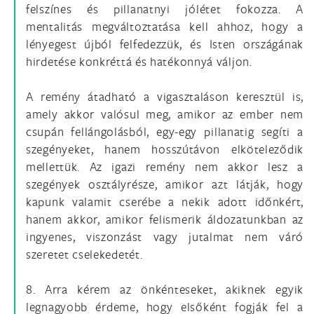
felszínes és pillanatnyi jólétet fokozza. A
mentalitás megváltoztatása kell ahhoz, hogy a
lényegest újból felfedezzük, és Isten országának
hirdetése konkréttá és hatékonnyá váljon.
A remény átadható a vigasztaláson keresztül is,
amely akkor valósul meg, amikor az ember nem
csupán fellángolásból, egy-egy pillanatig segíti a
szegényeket, hanem hosszútávon elköteleződik
mellettük. Az igazi remény nem akkor lesz a
szegények osztályrésze, amikor azt látják, hogy
kapunk valamit cserébe a nekik adott időnkért,
hanem akkor, amikor felismerik áldozatunkban az
ingyenes, viszonzást vagy jutalmat nem váró
szeretet cselekedetét.
8. Arra kérem az önkénteseket, akiknek egyik
legnagyobb érdeme, hogy elsőként fogják fel a