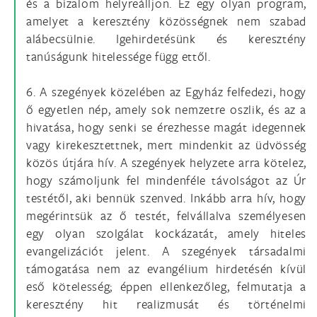
és a bizalom helyreálljon. Ez egy olyan program,
amelyet a keresztény közösségnek nem szabad
alábecsülnie. Igehirdetésünk és keresztény
tanúságunk hitelessége függ ettől.
6. A szegények közelében az Egyház felfedezi, hogy
ő egyetlen nép, amely sok nemzetre oszlik, és az a
hivatása, hogy senki se érezhesse magát idegennek
vagy kirekesztettnek, mert mindenkit az üdvösség
közös útjára hív. A szegények helyzete arra kötelez,
hogy számoljunk fel mindenféle távolságot az Úr
testétől, aki bennük szenved. Inkább arra hív, hogy
megérintsük az ő testét, felvállalva személyesen
egy olyan szolgálat kockázatát, amely hiteles
evangelizációt jelent. A szegények társadalmi
támogatása nem az evangélium hirdetésén kívül
eső kötelesség; éppen ellenkezőleg, felmutatja a
keresztény hit realizmusát és történelmi