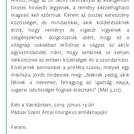
hiteles hirdetői legyenek, a remény kézzelfogható
magvait kell szórniuk. Kérem az összes keresztény
közösséget, és mindazokat, akik küldetésüknek
érzik, hogy reményt és vigaszt vigyenek a
szegényeknek: dolgozzanak azért, hogy ez a
világnap sokakban erősítse a vágyat az aktív
együttműködés iránt, hogy senkinek se kelljen
nélkülöznie az emberi közelséget és a szolidaritást.
Kísérjenek bennünket a próféta szavai, melyek egy
másfajta jövőt hirdetnek meg: „Nektek pedig, akik
félitek a nevemet, felragyog az igazság napja,
sugarai üdvösséget fognak árasztani” (Mal 3,20).
Kelt a Vatikánban, 2019. június 13-án
Páduai Szent Antal liturgikus emléknapján
Ferenc