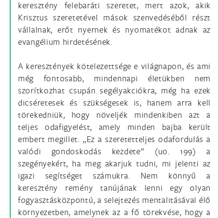
keresztény felebaráti szeretet, mert azok, akik
Krisztus szeretetével mások szenvedéséből részt
vállalnak, erőt nyernek és nyomatékot adnak az
evangélium hirdetésének.
A keresztények kötelezettsége e világnapon, és ami
még fontosabb, mindennapi életükben nem
szorítkozhat csupán segélyakciókra, még ha ezek
dicséretesek és szükségesek is, hanem arra kell
törekedniük, hogy növeljék mindenkiben azt a
teljes odafigyelést, amely minden bajba került
embert megillet. „Ez a szeretetteljes odafordulás a
valódi gondoskodás kezdete” (uo. 199) a
szegényekért, ha meg akarjuk tudni, mi jelenti az
igazi segítséget számukra. Nem könnyű a
keresztény remény tanújának lenni egy olyan
fogyasztásközpontú, a selejtezés mentalitásával élő
környezetben, amelynek az a fő törekvése, hogy a