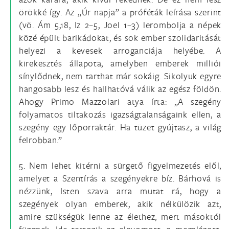
örökké így. Az „Úr napja” a próféták leírása szerint
(vö. Ám 5,18, Iz 2–5, Joel 1–3) lerombolja a népek
közé épült barikádokat, és sok ember szolidaritását
helyezi a kevesek arroganciája helyébe. A
kirekesztés állapota, amelyben emberek milliói
sínylődnek, nem tarthat már sokáig. Sikolyuk egyre
hangosabb lesz és hallhatóvá válik az egész földön.
Ahogy Primo Mazzolari atya írta: „A szegény
folyamatos tiltakozás igazságtalanságaink ellen, a
szegény egy lőporraktár. Ha tüzet gyújtasz, a világ
felrobban.”
5. Nem lehet kitérni a sürgető figyelmezetés elől,
amelyet a Szentírás a szegényekre bíz. Bárhová is
nézzünk, Isten szava arra mutat rá, hogy a
szegények olyan emberek, akik nélkülözik azt,
amire szükségük lenne az élethez, mert másoktól