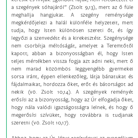
a szegények sóhajáról” (Zsolt 9,13), mert az ő füle
meghallja hangjukat. A szegény reménysége
megkérdőjelezi a halál különféle helyzeteit, mert
tudja, hogy Isten különösen szereti őt, és így
legyőzi a szenvedést és a kirekesztést. Szegénysége
nem csorbítja méltóságát, amelyet a Teremtőtől
kapott; abban a bizonyosságban él, hogy Isten
teljes mértékben vissza fogja azt adni neki, mert ő
nem marad közömbös leggyengébb gyermekei
sorsa iránt, éppen ellenkezőleg, látja bánatukat és
fájdalmaikat, hordozza őket, erőt és bátorságot ad
nekik (vö. Zsolt 10,14). A szegények reményét
erősíti az a bizonyosság, hogy az Úr elfogadja őket,
hogy nála valódi igazságosságra lelnek, és hogy ő
megerősíti szívüket, hogy továbbra is tudjanak
szeretni (vö. Zsolt 10,17).
Ahhoz, hogy az Úr Jézus tanítványai az evangélium