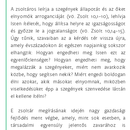
A zsoltáros leírja a szegények állapotát és az őket
elnyomók arroganciáját (vö. Zsolt 10,1–10), lehívja
Isten ítéletét, hogy állítsa helyre az igazságosságot
és győzze le a jogtalanságot (vö. Zsolt 10,14–15).
Úgy tűnik, szavaiban az a kérdés tér vissza újra,
amely évszázadokon át egészen napjainkig sokszor
elhangzik: Hogyan engedheti meg Isten ezt az
egyenlőtlenséget? Hogyan engedheti meg, hogy
megalázzák a szegényeket, miért nem avatkozik
közbe, hogy segítsen nekik? Miért engedi boldogan
élni azokat, akik másokat elnyomnak, miközben
viselkedésüket épp a szegények szenvedése láttán
el kellene ítélni?
E zsoltár megírásának idején nagy gazdasági
fejlődés ment végbe, amely, mint sok esetben, a
társadalmi egyensúly jelentős zavarához is