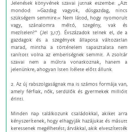
Jelenések könyvének szavai jutnak eszembe: „Azt
mondod: »Gazdag vagyok, dúsgazdag, nincs
szükségem semmire.« Nem látod, hogy nyomorult
vagy, szánalomra méltó, szegény, vak és
mezítelen?” (Jel 3,17). Évszázadok telnek el, de a
gazdagok és a szegények állapota változatlan
marad, mintha a történelem tapasztalata nem
tanított volna az emberiségnek semmit. A zsoltár
szavai nem a múltra vonatkoznak, hanem a
jelenünkre, ahogyan Isten ítélete előtt állunk.
2. Az új rabszolgaságnak ma is számos formája van,
amely férfiak, nők, serdülők és gyermekek millióit
érinti.
Minden nap találkozunk családokkal, akiket arra
kényszerítenek, hogy elhagyják hazájukat és másutt
keressenek megélhetést; árvákkal, akik elveszítették