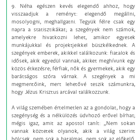
9. Néha egészen kevés elegendő ahhoz, hogy
visszaadjuk a reményt: elegendő megállni,
mosolyogni, meghallgatni. Tegyük félre csak egy
napra a statisztikákat; a szegények nem számok,
amelyekre hivatkozni lehet, amikor egyesek
munkájukkal és projektjeikkel büszkélkednek. A
szegények emberek, akikkel találkozunk: fiatalok és
idősek, akik egyedül vannak, akiket meghívunk egy
közös étkezésre; férfiak, nők és gyermekek, akik egy
barátságos szóra várnak. A szegények a mi
megmentőink, mert lehetővé teszik számunkra,
hogy Jézus Krisztus arcával találkozzunk.
A világ szemében értelmetlen az a gondolat, hogy a
szegénység és a nélkülözés üdvhozó erővel bírhat;
mégis igaz, amit az apostol tanít: „Nem sokan
vannak köztetek olyanok, akik a világ szerint
bölcsek, nem sok a hatalmas, nem sok az előkelő.