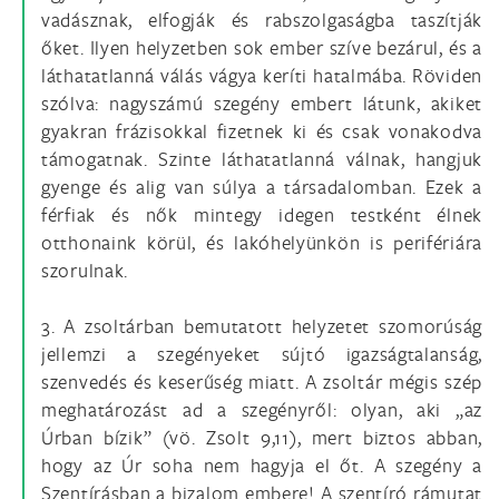
vadásznak, elfogják és rabszolgaságba taszítják
őket. Ilyen helyzetben sok ember szíve bezárul, és a
láthatatlanná válás vágya keríti hatalmába. Röviden
szólva: nagyszámú szegény embert látunk, akiket
gyakran frázisokkal fizetnek ki és csak vonakodva
támogatnak. Szinte láthatatlanná válnak, hangjuk
gyenge és alig van súlya a társadalomban. Ezek a
férfiak és nők mintegy idegen testként élnek
otthonaink körül, és lakóhelyünkön is perifériára
szorulnak.
3. A zsoltárban bemutatott helyzetet szomorúság
jellemzi a szegényeket sújtó igazságtalanság,
szenvedés és keserűség miatt. A zsoltár mégis szép
meghatározást ad a szegényről: olyan, aki „az
Úrban bízik” (vö. Zsolt 9,11), mert biztos abban,
hogy az Úr soha nem hagyja el őt. A szegény a
Szentírásban a bizalom embere! A szentíró rámutat