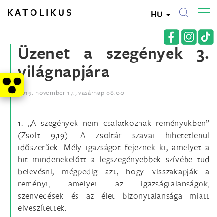
KATOLIKUS
HU
Üzenet a szegények 3.
világnapjára
2019. november 17., vasárnap 08:00
1. „A szegények nem csalatkoznak reményükben”
(Zsolt 9,19). A zsoltár szavai hihetetlenül
időszerűek. Mély igazságot fejeznek ki, amelyet a
hit mindenekelőtt a legszegényebbek szívébe tud
belevésni, mégpedig azt, hogy visszakapják a
reményt, amelyet az igazságtalanságok,
szenvedések és az élet bizonytalansága miatt
elveszítettek.