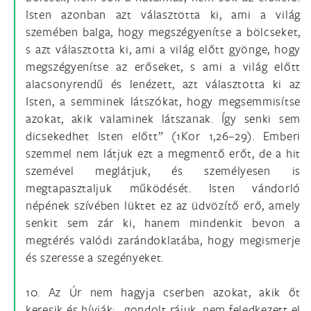
Isten azonban azt választotta ki, ami a világ
szemében balga, hogy megszégyenítse a bölcseket,
s azt választotta ki, ami a világ előtt gyönge, hogy
megszégyenítse az erőseket, s ami a világ előtt
alacsonyrendű és lenézett, azt választotta ki az
Isten, a semminek látszókat, hogy megsemmisítse
azokat, akik valaminek látszanak. Így senki sem
dicsekedhet Isten előtt” (1Kor 1,26–29). Emberi
szemmel nem látjuk ezt a megmentő erőt, de a hit
szemével meglátjuk, és személyesen is
megtapasztaljuk működését. Isten vándorló
népének szívében lüktet ez az üdvözítő erő, amely
senkit sem zár ki, hanem mindenkit bevon a
megtérés valódi zarándoklatába, hogy megismerje
és szeresse a szegényeket.
10. Az Úr nem hagyja cserben azokat, akik őt
keresik és hívják: „gondolt rájuk, nem feledkezett el