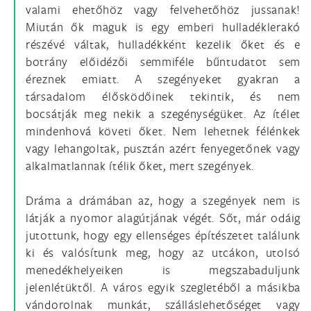
valami ehetőhöz vagy felvehetőhöz jussanak!
Miután ők maguk is egy emberi hulladéklerakó
részévé váltak, hulladékként kezelik őket és e
botrány előidézői semmiféle bűntudatot sem
éreznek emiatt. A szegényeket gyakran a
társadalom élősködőinek tekintik, és nem
bocsátják meg nekik a szegénységüket. Az ítélet
mindenhová követi őket. Nem lehetnek félénkek
vagy lehangoltak, pusztán azért fenyegetőnek vagy
alkalmatlannak ítélik őket, mert szegények.
Dráma a drámában az, hogy a szegények nem is
látják a nyomor alagútjának végét. Sőt, már odáig
jutottunk, hogy egy ellenséges építészetet találunk
ki és valósítunk meg, hogy az utcákon, utolsó
menedékhelyeiken is megszabaduljunk
jelenlétüktől. A város egyik szegletéből a másikba
vándorolnak munkát, szálláslehetőséget vagy