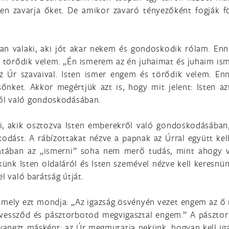
en zavarja őket. De amikor zavaró tényezőként fogják fö
an valaki, aki jót akar nekem és gondoskodik rólam. Enné
s törődik velem. „Én ismerem az én juhaimat és juhaim is
az Úr szavaival. Isten ismer engem és törődik velem. En
nket. Akkor megértjük azt is, hogy mit jelent: Isten az
ől való gondoskodásában.
i, akik osztozva Isten emberekről való gondoskodásában
kodást. A rábízottakat nézve a papnak az Úrral együtt ke
atában az „ismerni” soha nem merő tudás, mint ahogy va
künk Isten oldaláról és Isten szemével nézve kell keresnü
l való barátság útját.
, mely ezt mondja: „Az igazság ösvényén vezet engem az ő n
 vessződ és pásztorbotod megvigasztal engem.” A pásztor 
yanezt másként: az Úr megmutatja nekünk, hogyan kell ig