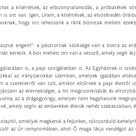
hat a kísértések, az elbizonytalanodás, a próbatétek sö
 is ott van. Igen, Uram, a kísértések, az elsötétedés órái
apoknak, hogy ott lehessünk a ránk bízottak mellett eze
asztal engem”: a pásztornak szüksége van a botra az erd
znát keresik. A bot mellett ott van a vessző, amely segít á
álatában is, a papi szolgálatban is. Az Egyháznak is szüks
okkal az irányzatokkal szemben, amelyek igazában eltéve
em a szeretetről van szó, amikor eltűrnek a papi élettől
jánzani az eretnekséget, a hit megcsonkítását és eltorzítá
 volna, az a drágagyöngy, amelyet nem hagyhatunk megtip
ővé, amely segíti az embereket életük nehéz szakaszaiban, é
l, olajról, amellyel megkenik a fejünket, túlcsorduló kehely
zól az Úr templomában, ahol Ő maga látja vendégül az em