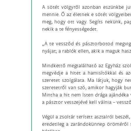
A sötét völgyről azonban eszünkbe jut
mennie. Ő az életnek e sötét völgyeiben
meg, hogy ott vagy. Segíts nekünk, p
nekik a te fényességedet.
„A te vessződ és pásztorbotod megvig
nyájat; a rablók ellen, akik a maguk has
Mindkettő megtalálható az Egyház szolg
megvédje a hitet a hamisítókkal és az
szeretet szolgálata. Ma látjuk, hogy n
szeretetről van szó, amikor hagyják bur
Mintha a hit nem Isten drága ajándéka
a pásztor vesszejévé kell válnia – vessz
Végül a zsoltár terített asztalról beszé
eredetileg a zarándokünnep öröméről s