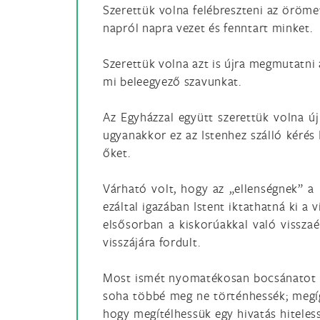
Szerettük volna felébreszteni az örömet
napról napra vezet és fenntart minket.
Szerettük volna azt is újra megmutatni a
mi beleegyező szavunkat.
Az Egyházzal együtt szerettük volna új
ugyanakkor ez az Istenhez szálló kérés 
őket.
Várható volt, hogy az „ellenségnek” a 
ezáltal igazában Istent iktathatná ki a
elsősorban a kiskorúakkal való vissz
visszájára fordult.
Most ismét nyomatékosan bocsánatot kér
soha többé meg ne történhessék; megígé
hogy megítélhessük egy hivatás hiteles