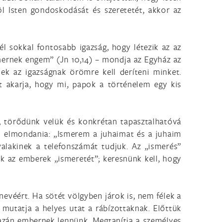
l Isten gondoskodását és szeretetét, akkor az
l sokkal fontosabb igazság, hogy létezik az az
mernek engem” (Jn 10,14) – mondja az Egyház az
nek az igazságnak örömre kell deríteni minket.
t akarja, hogy mi, papok a történelem egy kis
, törődünk velük és konkrétan tapasztalhatóvá
ll elmondania: „Ismerem a juhaimat és a juhaim
lakinek a telefonszámát tudjuk. Az „ismerés”
nk az emberek „ismeretét”; keresnünk kell, hogy
evéért. Ha sötét völgyben járok is, nem félek a
mutatja a helyes utat a rábízottaknak. Előttük
azán embernek lennünk. Megtanítja a személyes