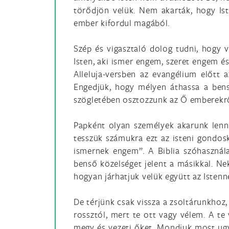
törődjön velük. Nem akarták, hogy Ist
ember kifordul magából.
Szép és vigasztaló dolog tudni, hogy v
Isten, aki ismer engem, szeret engem é
Alleluja-versben az evangélium előtt 
Engedjük, hogy mélyen áthassa a benső
szögletében osztozzunk az Ő emberekr
Papként olyan személyek akarunk lenn
tesszük számukra ezt az isteni gondos
ismernek engem”. A Biblia szóhasznál
benső közelséget jelent a másikkal. Ne
hogyan járhatjuk velük együtt az Istenne
De térjünk csak vissza a zsoltárunkhoz
rossztól, mert te ott vagy vélem. A te
megy és vezeti őket. Mondjuk most ug