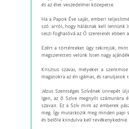
és az élet veszedelmei közepette.
Ha a Papok Éve saját, emberi teljesítmé
szó: arról, hogy hálásnak kell lennünk
teszi foghatóvá az Ó szeretetét ebben a
Ezért a történteket úgy tekintjük, mint
megszeretteti velünk Isten nagy ajándéká
Krisztus szavai, melyeket a szentmis
magatokra az én igámat, és tanuljatok t
Jézus Szentséges Szívének ünnepét üljü
Igen, az ő Szíve megnyílt számunkra és
szavait. Ez a Szív mint az emberek pás
meg. Így mutatkozik meg minden papi sz
és belőle kiindulva kell tevékenykednie.