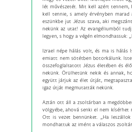
lét művészetét. Mit kell azért tennem,
kell tennie, s amely érvényben marad
eszünkbe jut Jézus szava, aki megszánt
nekünk az utat! Az evangéliumból tudju
legyen, s hogy a végén elmondhassuk: „Ig
Izrael népe hálás volt, és ma is hálás
emiatt: nem sötétben botorkálunk. Ist
összefoglaltatott Jézus életében és él
nekünk. Örülhetünk nekik és annak, h
együtt járjuk az élet útját, megtapasz
igaz útját megmutatták nekünk.
Aztán ott áll a zsoltárban a megdöbbe
völgyébe, ahová senki el nem kísérhet 
Ott is vezet bennünket. „Ha leszállok 
mondhattuk az imént a válaszos zsoltár