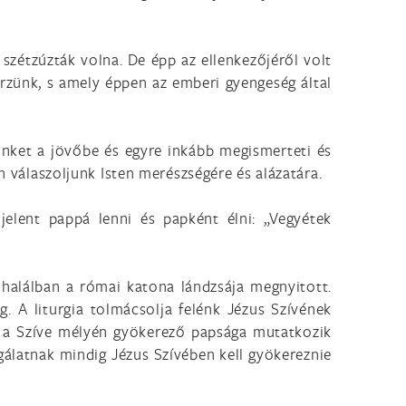
 szétzúzták volna. De épp az ellenkezőjéről volt
őrzünk, s amely éppen az emberi gyengeség által
nnünket a jövőbe és egyre inkább megismerteti és
n válaszoljunk Isten merészségére és alázatára.
jelent pappá lenni és papként élni: „Vegyétek
a halálban a római katona lándzsája megnyitott.
. A liturgia tolmácsolja felénk Jézus Szívének
ak a Szíve mélyén gyökerező papsága mutatkozik
gálatnak mindig Jézus Szívében kell gyökereznie