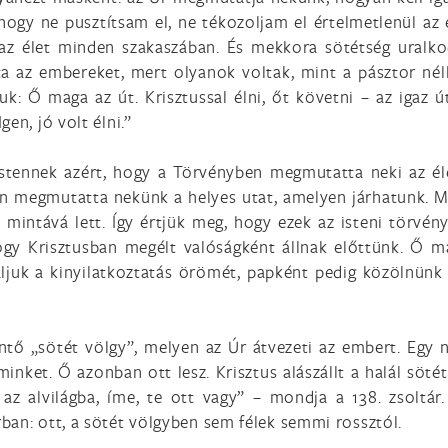
 hogy ne pusztítsam el, ne tékozoljam el értelmetlenül az 
 az élet minden szakaszában. És mekkora sötétség uralk
a az embereket, mert olyanok voltak, mint a pásztor nélk
k: Ő maga az út. Krisztussal élni, őt követni – az igaz ú
en, jó volt élni.”
 Istennek azért, hogy a Törvényben megmutatta neki az éle
en megmutatta nekünk a helyes utat, amelyen járhatunk. 
ő mintává lett. Így értjük meg, hogy ezek az isteni törv
ogy Krisztusban megélt valóságként állnak előttünk. Ő m
taljuk a kinyilatkoztatás örömét, papként pedig közölnün
ntő „sötét völgy”, melyen az Úr átvezeti az embert. Egy 
minket. Ő azonban ott lesz. Krisztus alászállt a halál söt
az alvilágba, íme, te ott vagy” – mondja a 138. zsoltár.
ban: ott, a sötét völgyben sem félek semmi rossztól.