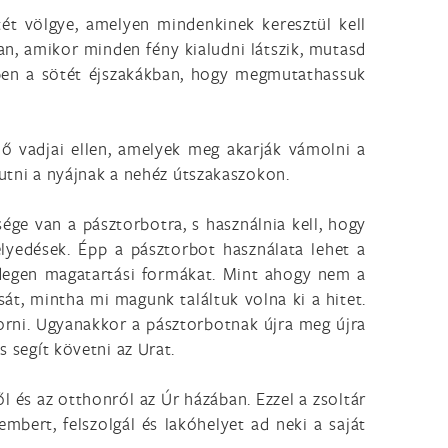
tét völgye, amelyen mindenkinek keresztül kell
ban, amikor minden fény kialudni látszik, mutasd
kben a sötét éjszakákban, hogy megmutathassuk
ő vadjai ellen, amelyek meg akarják vámolni a
tjutni a nyájnak a nehéz útszakaszokon.
ége van a pásztorbotra, s használnia kell, hogy
lyedések. Épp a pásztorbot használata lehet a
 idegen magatartási formákat. Mint ahogy nem a
sát, mintha mi magunk találtuk volna ki a hitet.
orni. Ugyanakkor a pásztorbotnak újra meg újra
s segít követni az Urat.
ről és az otthonról az Úr házában. Ezzel a zsoltár
bert, felszolgál és lakóhelyet ad neki a saját