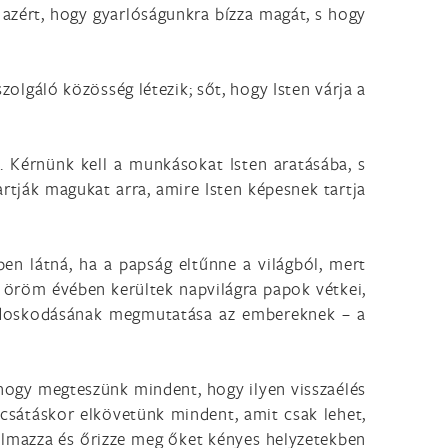
i azért, hogy gyarlóságunkra bízza magát, s hogy
szolgáló közösség létezik; sőt, hogy Isten várja a
l. Kérnünk kell a munkásokat Isten aratásába, s
artják magukat arra, amire Isten képesnek tartja
ben látná, ha a papság eltűnne a világból, mert
ti öröm évében kerültek napvilágra papok vétkei,
gondoskodásának megmutatása az embereknek – a
hogy megteszünk mindent, hogy ilyen visszaélés
csátáskor elkövetünk mindent, amit csak lehet,
talmazza és őrizze meg őket kényes helyzetekben