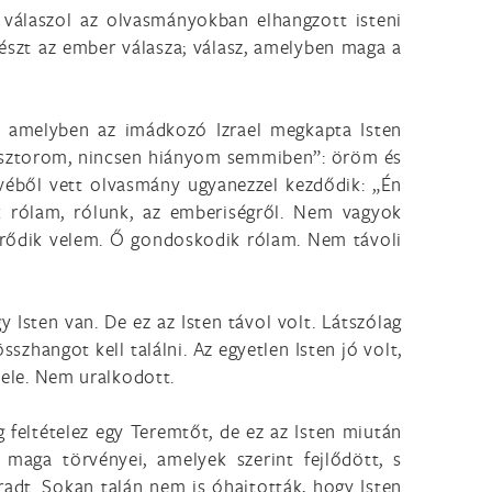
válaszol az olvasmányokban elhangzott isteni
részt az ember válasza; válasz, amelyben maga a
– amelyben az imádkozó Izrael megkapta Isten
n pásztorom, nincsen hiányom semmiben”: öröm és
yvéből vett olvasmány ugyanezzel kezdődik: „Én
 rólam, rólunk, az emberiségről. Nem vagyok
örődik velem. Ő gondoskodik rólam. Nem távoli
 Isten van. De ez az Isten távol volt. Látszólag
szhangot kell találni. Az egyetlen Isten jó volt,
vele. Nem uralkodott.
g feltételez egy Teremtőt, de ez az Isten miután
maga törvényei, amelyek szerint fejlődött, s
adt. Sokan talán nem is óhajtották, hogy Isten