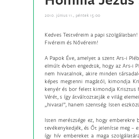
2010. június 11., péntek 15:00
Kedves Testvéreim a papi szolgálatban!
Fivéreim és Nővéreim!
A Papok Éve, amelyet a szent Ars-i Pléb
elmúlt évben engedtük, hogy az Ars-i P
nem hivatalnok, akire minden társada
képes megtenni magától; kimondja Krisz
kenyér és bor felett kimondja Krisztus 
Vérét, s így átváltoztatják e világ elem
„hivatal”, hanem szentség: Isten eszköz
Isten merészsége ez, hogy emberekre b
tevékenykedjék, és Őt jelenítse meg – e
így hív embereket a maga szolgálatár