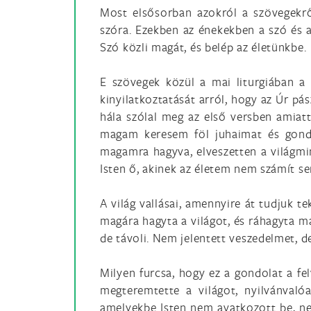
Most elsősorban azokról a szövegekrő
szóra. Ezekben az énekekben a szó és a
Szó közli magát, és belép az életünkbe.
E szövegek közül a mai liturgiában a
kinyilatkoztatását arról, hogy az Úr p
hála szólal meg az első versben amiatt
magam keresem föl juhaimat és gondo
magamra hagyva, elveszetten a világm
Isten ő, akinek az életem nem számít s
A világ vallásai, amennyire át tudjuk t
magára hagyta a világot, és ráhagyta má
de távoli. Nem jelentett veszedelmet, de
Milyen furcsa, hogy ez a gondolat a fel
megteremtette a világot, nyilvánvaló
amelyekbe Isten nem avatkozott be, ne