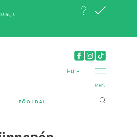
álat, a
HU
Menü
FŐOLDAL
 ünnepén