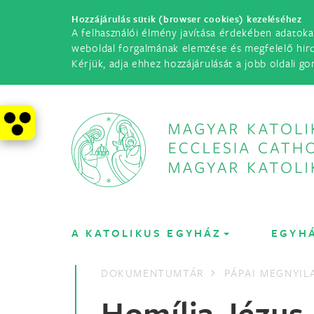
Hozzájárulás sütik (browser cookies) kezeléséhez
A felhasználói élmény javítása érdekében adatoka
weboldal forgalmának elemzése és megfelelő hir
Kérjük, adja ehhez hozzájárulását a jobb oldali go
A KATOLIKUS EGYHÁZ
EGYH
DOKUMENTUMTÁR
PÁPAI MEGNYI
Homília Jézus