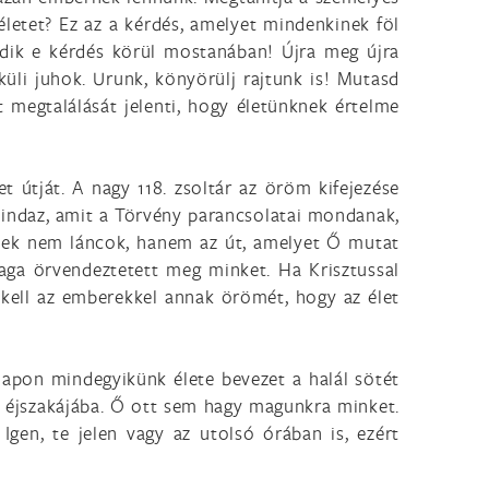
életet? Ez az a kérdés, amelyet mindenkinek föl
odik e kérdés körül mostanában! Újra meg újra
üli juhok. Urunk, könyörülj rajtunk is! Mutasd
t megtalálását jelenti, hogy életünknek értelme
t útját. A nagy 118. zsoltár az öröm kifejezése
Mindaz, amit a Törvény parancsolatai mondanak,
ények nem láncok, hanem az út, amelyet Ő mutat
aga örvendeztetett meg minket. Ha Krisztussal
k kell az emberekkel annak örömét, hogy az élet
napon mindegyikünk élete bevezet a halál sötét
ét éjszakájába. Ő ott sem hagy magunkra minket.
 Igen, te jelen vagy az utolsó órában is, ezért