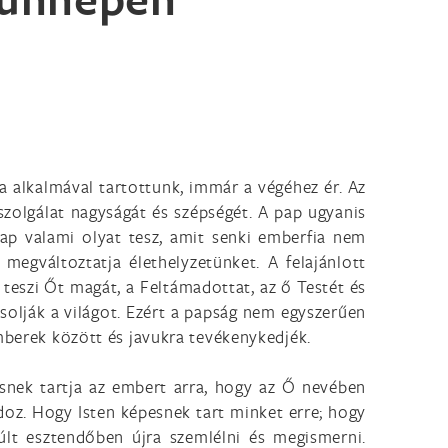
ja alkalmával tartottunk, immár a végéhez ér. Az
zolgálat nagyságát és szépségét. A pap ugyanis
ap valami olyat tesz, amit senki emberfia nem
megváltoztatja élethelyzetünket. A felajánlott
 teszi Őt magát, a Feltámadottat, az ő Testét és
pcsolják a világot. Ezért a papság nem egyszerűen
emberek között és javukra tevékenykedjék.
snek tartja az embert arra, hogy az Ő nevében
rdoz. Hogy Isten képesnek tart minket erre; hogy
últ esztendőben újra szemlélni és megismerni.