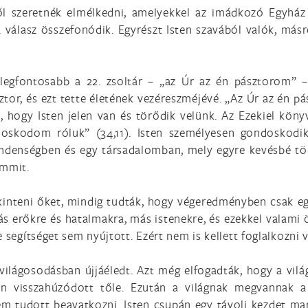
l szeretnék elmélkedni, amelyekkel az imádkozó Egyház 
 válasz összefonódik. Egyrészt Isten szavából valók, más
 legfontosabb a 22. zsoltár – „az Úr az én pásztorom” 
ásztor, és ezt tette életének vezéreszméjévé. „Az Úr az é
, hogy Isten jelen van és törődik velünk. Az Ezekiel kön
skodom róluk” (34,11). Isten személyesen gondoskodik
indenségben és egy társadalomban, mely egyre kevésbé t
emmit.
ekinteni őket, mindig tudták, hogy végeredményben csak egy
s erőkre és hatalmakra, más istenekre, és ezekkel valami ös
 segítséget sem nyújtott. Ezért nem is kellett foglalkozni 
világosodásban újjáéledt. Azt még elfogadták, hogy a vilá
an visszahúzódott tőle. Ezután a világnak megvannak a 
m tudott beavatkozni. Isten csupán egy távoli kezdet mar