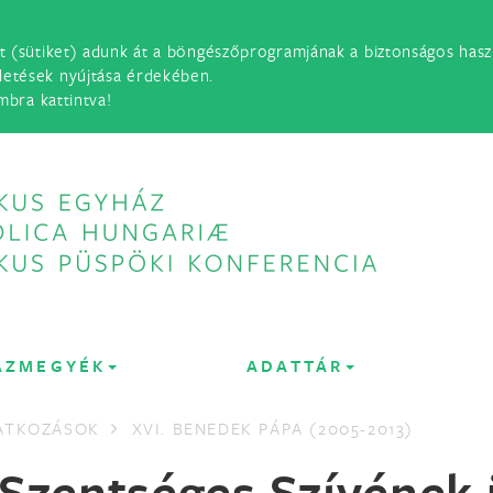
t (sütiket) adunk át a böngészőprogramjának a biztonságos haszn
detések nyújtása érdekében.
mbra kattintva!
ÁZMEGYÉK
ADATTÁR
LATKOZÁSOK
XVI. BENEDEK PÁPA (2005-2013)
 Szentséges Szívének