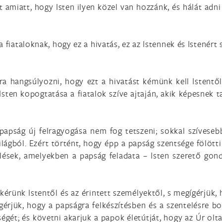
 amiatt, hogy Isten ilyen közel van hozzánk, és hálát adn
 fiataloknak, hogy ez a hivatás, ez az Istennek és Istenért 
ra hangsúlyozni, hogy ezt a hivatást kémünk kell Istentő
Isten kopogtatása a fiatalok szíve ajtaján, akik képesnek t
papság új felragyogása nem fog tetszeni; sokkal szíveseb
 világból. Ezért történt, hogy épp a papság szentsége fölöt
aélések, amelyekben a papság feladata – Isten szerető 
ünk Istentől és az érintett személyektől, s megígérjük, 
rjük, hogy a papságra felkészítésben és a szentelésre bo
ségét; és követni akarjuk a papok életútját, hogy az Úr ol