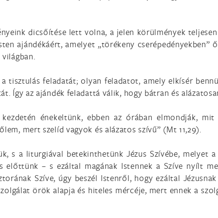
nyeink dicsőítése lett volna, a jelen körülmények teljesen
 Isten ajándékáért, amelyet „törékeny cserépedényekben” 
 világban.
 a tisztulás feladatát; olyan feladatot, amely elkísér be
t. Így az ajándék feladattá válik, hogy bátran és alázatosa
e kezdetén énekeltünk, ebben az órában elmondják, mit 
őlem, mert szelíd vagyok és alázatos szívű” (Mt 11,29).
k, s a liturgiával betekinthetünk Jézus Szívébe, melyet 
 előttünk – s ezáltal magának Istennek a Szíve nyílt meg
ztorának Szíve, úgy beszél Istenről, hogy ezáltal Jézusn
olgálat örök alapja és hiteles mércéje, mert ennek a szol