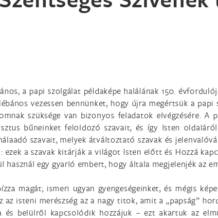
ános, a papi szolgálat példaképe halálának 150. évforduló
lébános vezessen bennünket, hogy újra megértsük a papi s
lomnak szüksége van bizonyos feladatok elvégzésére. A p
tus bűneinket feloldozó szavait, és így Isten oldaláról 
hálaadó szavait, melyek átváltoztató szavak és jelenvalóvá
ei: ezek a szavak kitárják a világot Isten előtt és Hozzá ka
ül használ egy gyarló embert, hogy általa megjelenjék az 
ízza magát; ismeri ugyan gyengeségeinket, és mégis képe
z az isteni merészség az a nagy titok, amit a „papság” ho
a és belülről kapcsolódik hozzájuk – ezt akartuk az elm