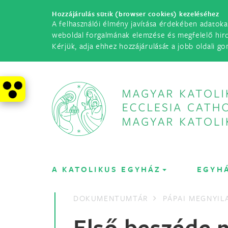
Hozzájárulás sütik (browser cookies) kezeléséhez
A felhasználói élmény javítása érdekében adatoka
weboldal forgalmának elemzése és megfelelő hir
Kérjük, adja ehhez hozzájárulását a jobb oldali go
A KATOLIKUS EGYHÁZ
EGYH
DOKUMENTUMTÁR
PÁPAI MEGNYI
Első beszéde 