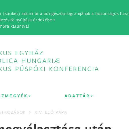
t (sütiket) adunk át a böngészőprogramjának a biztonságos haszn
detések nyújtása érdekében.
mbra kattintva!
ÁZMEGYÉK
ADATTÁR
LATKOZÁSOK
XIV. LEÓ PÁPA
megválasztása után