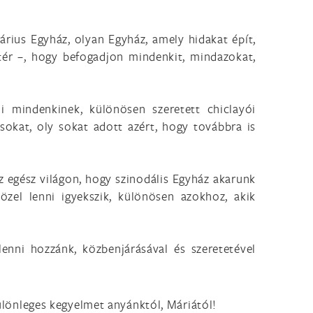
rius Egyház, olyan Egyház, amely hidakat épít,
 tér –, hogy befogadjon mindenkit, mindazokat,
i mindenkinek, különösen szeretett chiclayói
okat, oly sokat adott azért, hogy továbbra is
egész világon, hogy szinodális Egyház akarunk
özel lenni igyekszik, különösen azokhoz, akik
enni hozzánk, közbenjárásával és szeretetével
különleges kegyelmet anyánktól, Máriától!