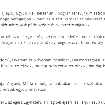
[Taps.] Együtt kell keresnünk, hogyan lehetünk misszioná
, hogy befogadjon – mint ez a tárt karokat szimbolizáló
enlétünkre, akik párbeszédre és szeretetre vágynak.
retnék szólni egy szót, szeretném üdvözletemet külden
séges nép kísérte püspökét, megosztotta hitét, és oly s
dom], Fivéreim és Nővéreim Rómában, Olaszországban, az 
békére törekszik, mindig szeretetre törekszik, mindig k
. Anyánk, Mária mindig velünk akar járni, közel akar l
k veletek együtt imádkozni.
rt, az egész Egyházért, a világ békéjéért, és kérjük ezt a 