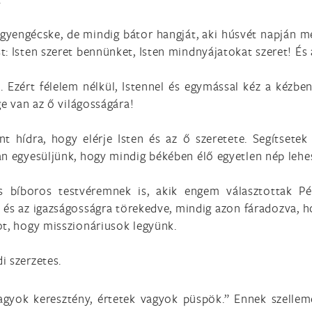
gyengécske, de mindig bátor hangját, aki húsvét napján meg
: Isten szeret bennünket, Isten mindnyájatokat szeret! És
ért félelem nélkül, Istennel és egymással kéz a kézben 
ge van az ő világosságára!
 hídra, hogy elérje Isten és az ő szeretete. Segítsetek
an egyesüljünk, hogy mindig békében élő egyetlen nép leh
 bíboros testvéremnek is, akik engem választottak Pét
 és az igazságosságra törekedve, mindig azon fáradozva, h
ot, hogy misszionáriusok legyünk.
i szerzetes.
agyok keresztény, értetek vagyok püspök.” Ennek szelle