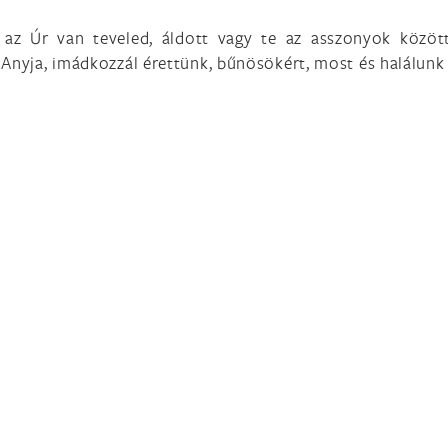
, az Úr van teveled, áldott vagy te az asszonyok közöt
 Anyja, imádkozzál érettünk, bűnösökért, most és halálunk