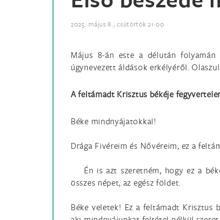
2025. május 8., csütörtök 21:00
Május 8-án este a délután folyamán m
úgynevezett áldások erkélyéről. Olaszul
A feltámadt Krisztus békéje fegyvertelen
Béke mindnyájatokkal!
Drága Fivéreim és Nővéreim, ez a feltáma
Én is azt szeretném, hogy ez a békekös
összes népet, az egész földet.
Béke veletek! Ez a feltámadt Krisztus b
aki mindnyájunkat feltétel nélkül szeret