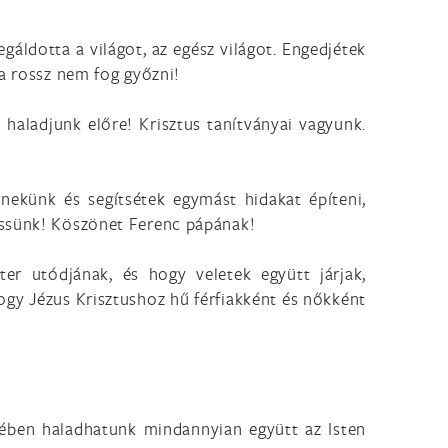
áldotta a világot, az egész világot. Engedjétek
 a rossz nem fog győzni!
haladjunk előre! Krisztus tanítványai vagyunk.
 nekünk és segítsétek egymást hidakat építeni,
essünk! Köszönet Ferenc pápának!
er utódjának, és hogy veletek együtt járjak,
ogy Jézus Krisztushoz hű férfiakként és nőkként
mében haladhatunk mindannyian együtt az Isten