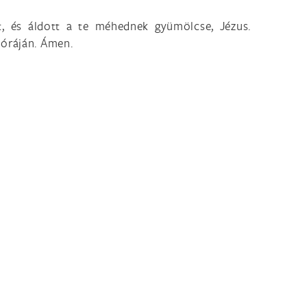
t, és áldott a te méhednek gyümölcse, Jézus.
 óráján. Ámen.