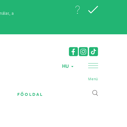
álat, a
HU
Menü
FŐOLDAL