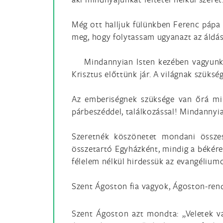
Még ott halljuk fülünkben Ferenc pápa 
meg, hogy folytassam ugyanazt az áldást
Mindannyian Isten kezében vagyunk. Ez
Krisztus előttünk jár. A világnak szüksé
Az emberiségnek szüksége van őrá mint
párbeszéddel, találkozással! Mindannyi
Szeretnék köszönetet mondani összes
összetartó Egyházként, mindig a békére
félelem nélkül hirdessük az evangélium
Szent Ágoston fia vagyok, Ágoston-rend
Szent Ágoston azt mondta: „Veletek v