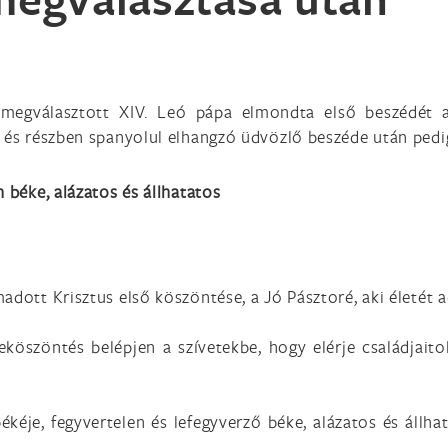
egválasztott XIV. Leó pápa elmondta első beszédét a S
 és részben spanyolul elhangzó üdvözlő beszéde után pedig
 béke, alázatos és állhatatos
dott Krisztus első köszöntése, a Jó Pásztoré, aki életét a
zöntés belépjen a szívetekbe, hogy elérje családjaitokat
ékéje, fegyvertelen és lefegyverző béke, alázatos és állhat
.