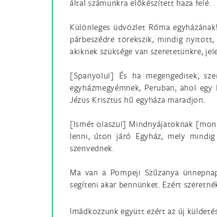
által számunkra előkészített haza felé.
Különleges üdvözlet Róma egyházának! 
párbeszédre törekszik, mindig nyitott
akiknek szüksége van szeretetünkre, jel
[Spanyolul] És ha megengeditek, sze
egyházmegyémnek, Peruban, ahol egy hű
Jézus Krisztus hű egyháza maradjon.
[Ismét olaszul] Mindnyájatoknak [mon
lenni, úton járó Egyház, mely mindig 
szenvednek.
Ma van a Pompeji Szűzanya ünnepnapja
segíteni akar bennünket. Ezért szeretné
Imádkozzunk együtt ezért az új küldetésé