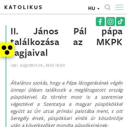
KATOLIKUS
HU
II. János Pál pápa
találkozása az MKPK
tagjaival
1991. augusztus 20., kedd 16:00
Általános szokás, hogy a Pápa látogatásának végén
ünnepi ülésen találkozik a meglátogatott ország
püspökeivel. Ez történt most is: a szentmise
végeztével a Szentatya a magyar püspökökkel
együtt az Úri utcai prímási palotába ment, s ott
Seregély érsek, püspökkari elnök úr köszöntője
után a következőket mondta püspökeinknek: