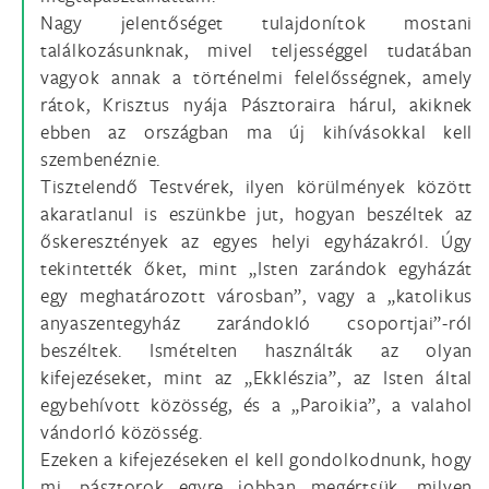
Nagy jelentőséget tulajdonítok mostani
találkozásunknak, mivel teljességgel tudatában
vagyok annak a történelmi felelősségnek, amely
rátok, Krisztus nyája Pásztoraira hárul, akiknek
ebben az országban ma új kihívásokkal kell
szembenéznie.
Tisztelendő Testvérek, ilyen körülmények között
akaratlanul is eszünkbe jut, hogyan beszéltek az
őskeresztények az egyes helyi egyházakról. Úgy
tekintették őket, mint „Isten zarándok egyházát
egy meghatározott városban”, vagy a „katolikus
anyaszentegyház zarándokló csoportjai”-ról
beszéltek. Ismételten használták az olyan
kifejezéseket, mint az „Ekklészia”, az Isten által
egybehívott közösség, és a „Paroikia”, a valahol
vándorló közösség.
Ezeken a kifejezéseken el kell gondolkodnunk, hogy
mi, pásztorok egyre jobban megértsük, milyen