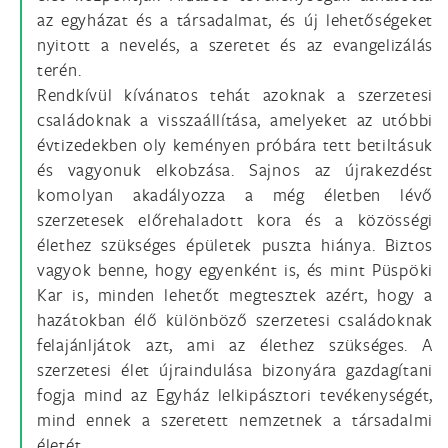
az egyházat és a társadalmat, és új lehetőségeket
nyitott a nevelés, a szeretet és az evangelizálás
terén.
Rendkívül kívánatos tehát azoknak a szerzetesi
családoknak a visszaállítása, amelyeket az utóbbi
évtizedekben oly keményen próbára tett betiltásuk
és vagyonuk elkobzása. Sajnos az újrakezdést
komolyan akadályozza a még életben lévő
szerzetesek előrehaladott kora és a közösségi
élethez szükséges épületek puszta hiánya. Biztos
vagyok benne, hogy egyenként is, és mint Püspöki
Kar is, minden lehetőt megtesztek azért, hogy a
hazátokban élő különböző szerzetesi családoknak
felajánljátok azt, ami az élethez szükséges. A
szerzetesi élet újraindulása bizonyára gazdagítani
fogja mind az Egyház lelkipásztori tevékenységét,
mind ennek a szeretett nemzetnek a társadalmi
életét.