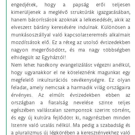
engedjétek, hogy a papság erői teljesen
kimerüljenek a meglévő struktúrák igazgatásában,
hanem bátorítsátok azoknak a lelkesedését, akik az
elveszett bárány keresésére indulnak. Különösen a
munkásosztállyal való kapcsolatteremtés alkalmait
mozdítsátok elő. Ez a réteg az utolsó évtizedekben
nagyon megerősödött, és ma nagy többségben
elhidegült az Egyháztól!
Nem lehet hatékony evangelizálást végezni anélkül,
hogy ugyanakkor el ne köteleznénk magunkat egy
megfelelő inkulturációs tevékenységre. Ez olyan
feladat, amely nemcsak a harmadik világ országaira
érvényes. Az elmúlt évtizedekben ebben az
országban a fiatalság nevelése szinte teljes
egészében vallástalan szempontok szerint történt,
és egy új kultúra fejlődött ki, nagyrészben minden
Istenre való utalás nélkül. Ma pedig a szabadság és
a pluralizmus új légkörében a keresztényekhez való