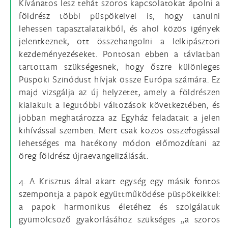
Kívánatos lesz tehát szoros kapcsolatokat ápolni a
földrész többi püspökeivel is, hogy tanulni
lehessen tapasztalataikból, és ahol közös igények
jelentkeznek, ott összehangolni a lelkipásztori
kezdeményezéseket. Pontosan ebben a távlatban
tartottam szükségesnek, hogy őszre különleges
Püspöki Szinódust hívjak össze Európa számára. Ez
majd vizsgálja az új helyzetet, amely a földrészen
kialakult a legutóbbi változások következtében, és
jobban meghatározza az Egyház feladatait a jelen
kihívással szemben. Mert csak közös összefogással
lehetséges ma hatékony módon előmozdítani az
öreg földrész újraevangelizálását.
4. A Krisztus által akart egység egy másik fontos
szempontja a papok együttműködése püspökeikkel:
a papok harmonikus életéhez és szolgálatuk
gyümölcsöző gyakorlásához szükséges „a szoros