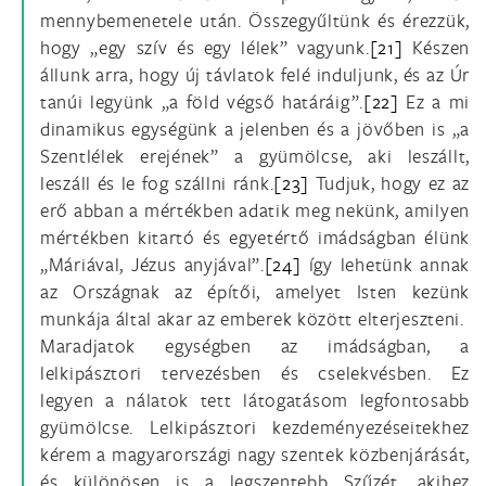
mennybemenetele után. Összegyűltünk és érezzük,
hogy „egy szív és egy lélek” vagyunk.
[21]
Készen
állunk arra, hogy új távlatok felé induljunk, és az Úr
tanúi legyünk „a föld végső határáig”.
[22]
Ez a mi
dinamikus egységünk a jelenben és a jövőben is „a
Szentlélek erejének” a gyümölcse, aki leszállt,
leszáll és le fog szállni ránk.
[23]
Tudjuk, hogy ez az
erő abban a mértékben adatik meg nekünk, amilyen
mértékben kitartó és egyetértő imádságban élünk
„Máriával, Jézus anyjával”.
[24]
így lehetünk annak
az Országnak az építői, amelyet Isten kezünk
munkája által akar az emberek között elterjeszteni.
Maradjatok egységben az imádságban, a
lelkipásztori tervezésben és cselekvésben. Ez
legyen a nálatok tett látogatásom legfontosabb
gyümölcse. Lelkipásztori kezdeményezéseitekhez
kérem a magyarországi nagy szentek közbenjárását,
és különösen is a legszentebb Szűzét, akihez