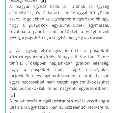
A magyar egyház hálát ad Urának az egység
ajándékáért, és állhatatos imádsággal könyörög
azért, hogy ebben az egységben megerősödjék úgy,
hogy a püspökök együttműködnek egymással,
továbbá a papok a püspökökkel, a világi hívek
pedig, a papok által, az egyházmegye pásztorával.
3. Az egység elsődleges feltétele a püspökök
közötti együttműködés. Ahogy a II. Vatikáni Zsinat
tanítja: „Főképpen napjainkban gyakori jelenség,
hogy a püspökök nem tudják tisztségüket
megfelelően és gyümölcsözően ellátni, hacsak
egyre szorosabbá nem teszik együttműködésüket
más püspökökkel, mind nagyobb egyetértésben”.
[5]
A zsinati atyák megállapítása bizonyára visszhangra
talált a ti Egyházatokban is, tisztelendő Testvéreim,