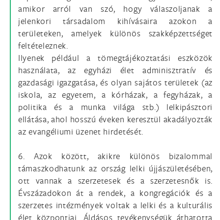
amikor arról van szó, hogy válaszoljanak a
jelenkori társadalom kihívásaira azokon a
területeken, amelyek különös szakképzettséget
feltételeznek.
Ilyenek például a tömegtájékoztatási eszközök
használata, az egyházi élet adminisztratív és
gazdasági igazgatása, és olyan sajátos területek (az
iskola, az egyetem, a kórházak, a fegyházak, a
politika és a munka világa stb.) lelkipásztori
ellátása, ahol hosszú éveken keresztül akadályozták
az evangéliumi üzenet hirdetését.
6. Azok között, akikre különös bizalommal
támaszkodhatunk az ország lelki újjászületésében,
ott vannak a szerzetesek és a szerzetesnők is.
Évszázadokon át a rendek, a kongregációk és a
szerzetes intézmények voltak a lelki és a kulturális
élet központjai. Áldásos tevékenységük áthatotta