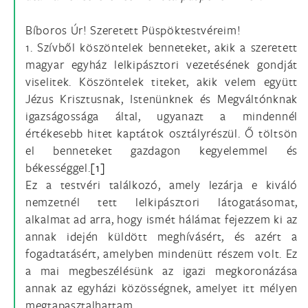
Bíboros Úr! Szeretett Püspöktestvéreim!
1. Szívből köszöntelek benneteket, akik a szeretett
magyar egyház lelkipásztori vezetésének gondját
viselitek. Köszöntelek titeket, akik velem együtt
Jézus Krisztusnak, Istenünknek és Megváltónknak
igazságossága által, ugyanazt a mindennél
értékesebb hitet kaptátok osztályrészül. Ő töltsön
el benneteket gazdagon kegyelemmel és
békességgel.
[1]
Ez a testvéri találkozó, amely lezárja e kiváló
nemzetnél tett lelkipásztori látogatásomat,
alkalmat ad arra, hogy ismét hálámat fejezzem ki az
annak idején küldött meghívásért, és azért a
fogadtatásért, amelyben mindenütt részem volt. Ez
a mai megbeszélésünk az igazi megkoronázása
annak az egyházi közösségnek, amelyet itt mélyen
megtapasztalhattam.