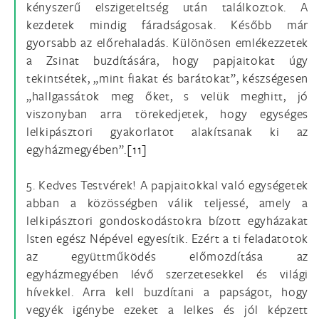
kényszerű elszigeteltség után találkoztok. A
kezdetek mindig fáradságosak. Később már
gyorsabb az előrehaladás. Különösen emlékezzetek
a Zsinat buzdítására, hogy papjaitokat úgy
tekintsétek, „mint fiakat és barátokat”, készségesen
„hallgassátok meg őket, s velük meghitt, jó
viszonyban arra törekedjetek, hogy egységes
lelkipásztori gyakorlatot alakítsanak ki az
egyházmegyében”.
[11]
5. Kedves Testvérek! A papjaitokkal való egységetek
abban a közösségben válik teljessé, amely a
lelkipásztori gondoskodástokra bízott egyházakat
Isten egész Népével egyesítik. Ezért a ti feladatotok
az együttműködés előmozdítása az
egyházmegyében lévő szerzetesekkel és világi
hívekkel. Arra kell buzdítani a papságot, hogy
vegyék igénybe ezeket a lelkes és jól képzett