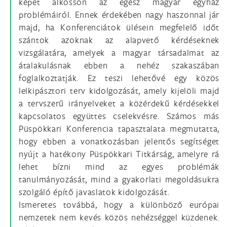
képet alkosson az egész magyar egyház
problémáiról. Ennek érdekében nagy haszonnal jár
majd, ha Konferenciátok ülésein megfelelő időt
szántok azoknak az alapvető kérdéseknek
vizsgálatára, amelyek a magyar társadalmat az
átalakulásnak ebben a nehéz szakaszában
foglalkoztatják. Ez teszi lehetővé egy közös
lelkipásztori terv kidolgozását, amely kijelöli majd
a tervszerű irányelveket a közérdekű kérdésekkel
kapcsolatos együttes cselekvésre. Számos más
Püspökkari Konferencia tapasztalata megmutatta,
hogy ebben a vonatkozásban jelentős segítséget
nyújt a hatékony Püspökkari Titkárság, amelyre rá
lehet bízni mind az egyes problémák
tanulmányozását, mind a gyakorlati megoldásukra
szolgáló építő javaslatok kidolgozását.
Ismeretes továbbá, hogy a különböző európai
nemzetek nem kevés közös nehézséggel küzdenek.