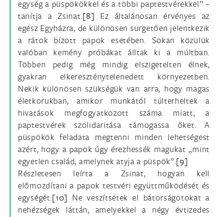
egység a püspökökkel és a többi paptestvérekkel” –
tanítja a Zsinat.
[8]
Ez általánosan érvényes az
egész Egyházra, de különösen sürgetően jelentkezik
a rátok bízott papok esetében. Sokan közülük
valóban kemény próbákat álltak ki a múltban.
Többen pedig még mindig elszigetelten élnek,
gyakran elkereszténytelenedett környezetben.
Nekik különösen szükségük van arra, hogy magas
életkorukban, amikor munkától túlterheltek a
hivatások megfogyatkozott száma miatt, a
paptestvérek szolidaritása támogassa őket. A
püspökök feladata megtenni minden lehetségest
azért, hogy a papok úgy érezhessék magukat „mint
egyetlen család, amelynek atyja a püspök”.
[9]
Részletesen leírta a Zsinat, hogyan kell
előmozdítani a papok testvéri együttműködését és
egységét.
[10]
Ne veszítsétek el bátorságotokat a
nehézségek láttán, amelyekkel a négy évtizedes