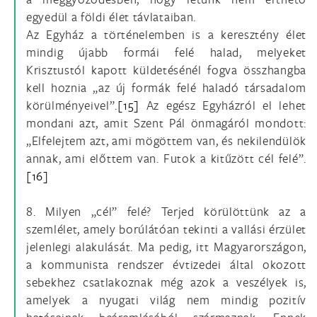
egyedül a földi élet távlataiban.
Az Egyház a történelemben is a keresztény élet
mindig újabb formái felé halad, melyeket
Krisztustól kapott küldetésénél fogva összhangba
kell hoznia „az új formák felé haladó társadalom
körülményeivel”.
[15]
Az egész Egyházról el lehet
mondani azt, amit Szent Pál önmagáról mondott:
„Elfelejtem azt, ami mögöttem van, és nekilendülök
annak, ami előttem van. Futok a kitűzött cél felé”.
[16]
8. Milyen „cél” felé? Terjed körülöttünk az a
szemlélet, amely borúlátóan tekinti a vallási érzület
jelenlegi alakulását. Ma pedig, itt Magyarországon,
a kommunista rendszer évtizedei által okozott
sebekhez csatlakoznak még azok a veszélyek is,
amelyek a nyugati világ nem mindig pozitív