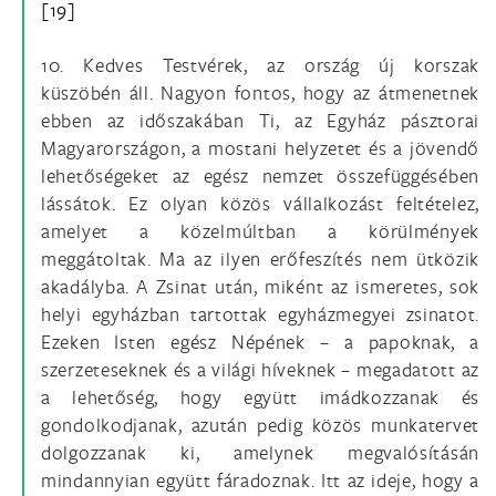
[19]
10. Kedves Testvérek, az ország új korszak
küszöbén áll. Nagyon fontos, hogy az átmenetnek
ebben az időszakában Ti, az Egyház pásztorai
Magyarországon, a mostani helyzetet és a jövendő
lehetőségeket az egész nemzet összefüggésében
lássátok. Ez olyan közös vállalkozást feltételez,
amelyet a közelmúltban a körülmények
meggátoltak. Ma az ilyen erőfeszítés nem ütközik
akadályba. A Zsinat után, miként az ismeretes, sok
helyi egyházban tartottak egyházmegyei zsinatot.
Ezeken Isten egész Népének – a papoknak, a
szerzeteseknek és a világi híveknek – megadatott az
a lehetőség, hogy együtt imádkozzanak és
gondolkodjanak, azután pedig közös munkatervet
dolgozzanak ki, amelynek megvalósításán
mindannyian együtt fáradoznak. Itt az ideje, hogy a