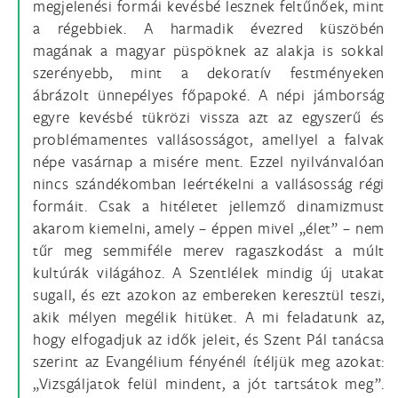
megjelenési formái kevésbé lesznek feltűnőek, mint
a régebbiek. A harmadik évezred küszöbén
magának a magyar püspöknek az alakja is sokkal
szerényebb, mint a dekoratív festményeken
ábrázolt ünnepélyes főpapoké. A népi jámborság
egyre kevésbé tükrözi vissza azt az egyszerű és
problémamentes vallásosságot, amellyel a falvak
népe vasárnap a misére ment. Ezzel nyilvánvalóan
nincs szándékomban leértékelni a vallásosság régi
formáit. Csak a hitéletet jellemző dinamizmust
akarom kiemelni, amely – éppen mivel „élet” – nem
tűr meg semmiféle merev ragaszkodást a múlt
kultúrák világához. A Szentlélek mindig új utakat
sugall, és ezt azokon az embereken keresztül teszi,
akik mélyen megélik hitüket. A mi feladatunk az,
hogy elfogadjuk az idők jeleit, és Szent Pál tanácsa
szerint az Evangélium fényénél ítéljük meg azokat:
„Vizsgáljatok felül mindent, a jót tartsátok meg”.