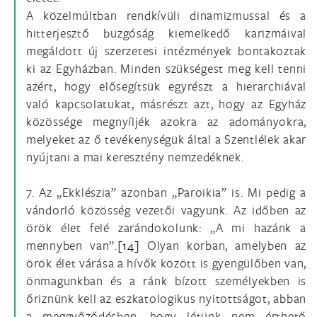
A közelmúltban rendkívüli dinamizmussal és a
hitterjesztő buzgóság kiemelkedő karizmáival
megáldott új szerzetesi intézmények bontakoztak
ki az Egyházban. Minden szükségest meg kell tenni
azért, hogy elősegítsük egyrészt a hierarchiával
való kapcsolatukat, másrészt azt, hogy az Egyház
közössége megnyíljék azokra az adományokra,
melyeket az ő tevékenységük által a Szentlélek akar
nyújtani a mai keresztény nemzedéknek.
7. Az „Ekklészia” azonban „Paroikia” is. Mi pedig a
vándorló közösség vezetői vagyunk. Az időben az
örök élet felé zarándokolunk: „A mi hazánk a
mennyben van”.
[14]
Olyan korban, amelyben az
örök élet várása a hívők között is gyengülőben van,
önmagunkban és a ránk bízott személyekben is
őriznünk kell az eszkatologikus nyitottságot, abban
a meggyőződésben, hogy létünk nem érthető