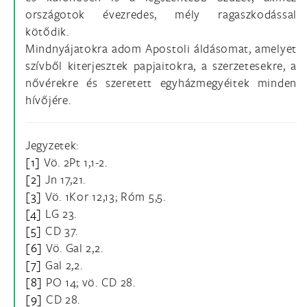
országotok évezredes, mély ragaszkodással
kötődik.
Mindnyájatokra adom Apostoli áldásomat, amelyet
szívből kiterjesztek papjaitokra, a szerzetesekre, a
nővérekre és szeretett egyházmegyéitek minden
hívőjére.
Jegyzetek:
[1]
Vö. 2Pt 1,1-2.
[2]
Jn 17,21.
[3]
Vö. 1Kor 12,13; Róm 5,5.
[4]
LG 23.
[5]
CD 37.
[6]
Vö. Gal 2,2.
[7]
Gal 2,2.
[8]
PO 14; vö. CD 28.
[9]
CD 28.