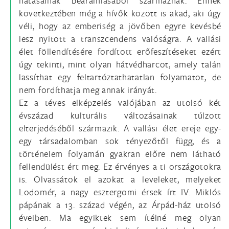
hatásainak beáramlásából származnak. Ennek
következtében még a hívők között is akad, aki úgy
véli, hogy az emberiség a jövőben egyre kevésbé
lesz nyitott a transzcendens valóságra. A vallási
élet föllendítésére fordított erőfeszítéseket ezért
úgy tekinti, mint olyan hátvédharcot, amely talán
lassíthat egy feltartóztathatatlan folyamatot, de
nem fordíthatja meg annak irányát.
Ez a téves elképzelés valójában az utolsó két
évszázad kulturális változásainak túlzott
elterjedéséből származik. A vallási élet ereje egy-
egy társadalomban sok tényezőtől függ, és a
történelem folyamán gyakran előre nem látható
fellendülést ért meg. Ez érvényes a ti országotokra
is. Olvassátok el azokat a leveleket, melyeket
Lodomér, a nagy esztergomi érsek írt IV. Miklós
pápának a 13. század végén, az Árpád-ház utolsó
éveiben. Ma egyiktek sem ítélné meg olyan