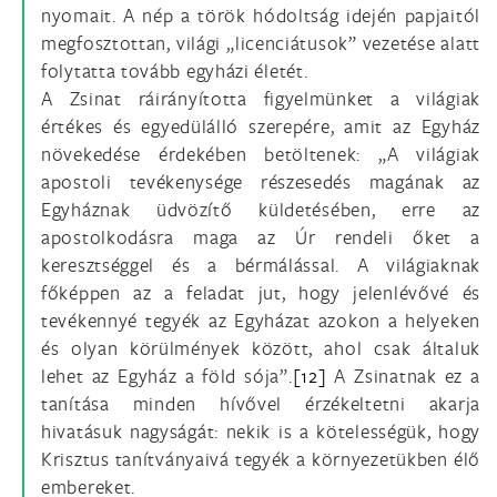
nyomait. A nép a török hódoltság idején papjaitól
megfosztottan, világi „licenciátusok” vezetése alatt
folytatta tovább egyházi életét.
A Zsinat ráirányította figyelmünket a világiak
értékes és egyedülálló szerepére, amit az Egyház
növekedése érdekében betöltenek: „A világiak
apostoli tevékenysége részesedés magának az
Egyháznak üdvözítő küldetésében, erre az
apostolkodásra maga az Úr rendeli őket a
keresztséggel és a bérmálással. A világiaknak
főképpen az a feladat jut, hogy jelenlévővé és
tevékennyé tegyék az Egyházat azokon a helyeken
és olyan körülmények között, ahol csak általuk
lehet az Egyház a föld sója”.
[12]
A Zsinatnak ez a
tanítása minden hívővel érzékeltetni akarja
hivatásuk nagyságát: nekik is a kötelességük, hogy
Krisztus tanítványaivá tegyék a környezetükben élő
embereket.