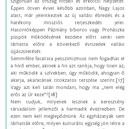
szigorúan az ország hitbeli és erkölcsi helyzetét.
Éppen ötven évvel később azonban, Nagy Lajos
alatt, már jelentkeztek az új vallási ébredés és a
hatékony missziós terjeszkedés jelei.
Hasonlóképpen Pázmány bíboros vagy Prohászka
püspök működésének kezdete előtt senki sem
láthatta előre a következő évtizedek vallási
újjászületését.
Semmiféle fatalista pesszimizmust nem fogadhat el
a hívő ember, akinek a hit azt tanítja, hogy Isten az,
aki működik a szívekben; úgy működik, ahogyan ő
akarja, akaratának titokzatos tetszése szerint.
[17]
Vagy azt kell talán mondani, hogy ma „nem elég
erős az Úr keze”?
[18]
Nem tudjuk, milyenek lesznek a keresztény
társadalom jellemzői a harmadik évezredben. De
ezen nem kell meglepődnünk. Az egyházatyák sem
láthatták előre, milyen kulturális egység jön létre a