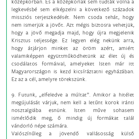
középkorban. És a középkoriak sem tudták volna a
legkevésbé sem elképzelni a következő századok
missziós terjeszkedését. Nem csoda tehát, hogy
nem ismerjük a jövőt. Azt mégis biztosra vehetjük,
hogy a jövő megadja majd, hogy újra megjelenik
Krisztus teljessége. Ez legyen elég nekünk arra,
hogy átjárjon minket az öröm azért, amiért
valamiképpen együttműködhetünk az élet új és
csodálatos formáival, amelyeket Isten már itt
Magyarországon is kezd kicsíráztatni egyházában.
Ez az a cél, amelyre törekszünk.
9. Futunk, „elfeledve a múltat”. Amikor a hitélet
megújulását várjuk, nem kell a letűnt korok iránti
nosztalgiába esnünk. Isten műve sohasem
ismétlődik meg, ő mindig új formákat talál
vándorló népe számára.
Valószínűleg a jövendő vallásosság külső