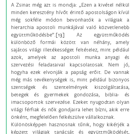
A Zsinat még azt is mondja: „Ezen a kivétel nélkül
minden keresztény hívőt érintő apostolságon kívül
még sokféle módon bevonhatók a világiak a
hierarchia apostoli munkájával való közvetlenebb
együttműködésbe”.
[13]
Az együttműködés
különböző formái között van néhány, amely
sajátos világi illetékességet feltételez, mint például
azok, amelyek az apostoli munka anyagi és
szervezési feladataival kapcsolatosak. Nem jó,
hogyha ezek elvonják a papság erőit. De vannak
még más tevékenységek is, mint például bizonyos
szentségek és szentelmények kiszolgáltatása,
betegek és gyermekek gondozása, biblia- és
imacsoportok szervezése. Ezeket nyugodtan olyan
világi férfiak és nők gondjaira lehet bízni, akik erre
önként, megfelelően felkészülve vállalkoznak.
Különösképpen hasznosnak tűnik, hogy kikérjék a
képzett világiak tanácsát és együttműködését,