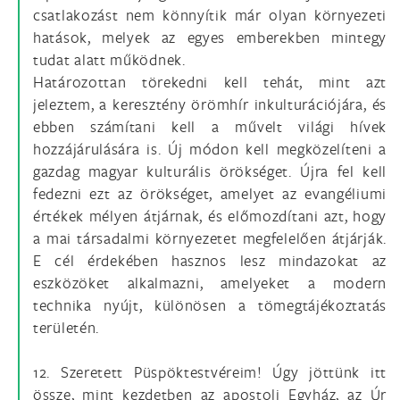
csatlakozást nem könnyítik már olyan környezeti
hatások, melyek az egyes emberekben mintegy
tudat alatt működnek.
Határozottan törekedni kell tehát, mint azt
jeleztem, a keresztény örömhír inkulturációjára, és
ebben számítani kell a művelt világi hívek
hozzájárulására is. Új módon kell megközelíteni a
gazdag magyar kulturális örökséget. Újra fel kell
fedezni ezt az örökséget, amelyet az evangéliumi
értékek mélyen átjárnak, és előmozdítani azt, hogy
a mai társadalmi környezetet megfelelően átjárják.
E cél érdekében hasznos lesz mindazokat az
eszközöket alkalmazni, amelyeket a modern
technika nyújt, különösen a tömegtájékoztatás
területén.
12. Szeretett Püspöktestvéreim! Úgy jöttünk itt
össze, mint kezdetben az apostoli Egyház, az Úr