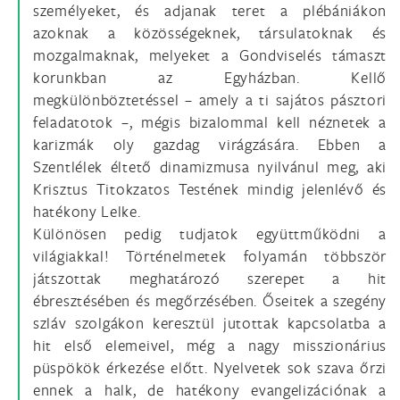
személyeket, és adjanak teret a plébániákon
azoknak a közösségeknek, társulatoknak és
mozgalmaknak, melyeket a Gondviselés támaszt
korunkban az Egyházban. Kellő
megkülönböztetéssel – amely a ti sajátos pásztori
feladatotok –, mégis bizalommal kell néznetek a
karizmák oly gazdag virágzására. Ebben a
Szentlélek éltető dinamizmusa nyilvánul meg, aki
Krisztus Titokzatos Testének mindig jelenlévő és
hatékony Lelke.
Különösen pedig tudjatok együttműködni a
világiakkal! Történelmetek folyamán többször
játszottak meghatározó szerepet a hit
ébresztésében és megőrzésében. Őseitek a szegény
szláv szolgákon keresztül jutottak kapcsolatba a
hit első elemeivel, még a nagy misszionárius
püspökök érkezése előtt. Nyelvetek sok szava őrzi
ennek a halk, de hatékony evangelizációnak a