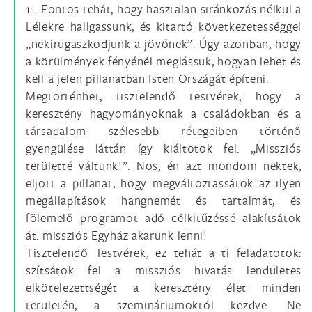
11. Fontos tehát, hogy hasztalan siránkozás nélkül a
Lélekre hallgassunk, és kitartó következetességgel
„nekirugaszkodjunk a jövőnek”. Úgy azonban, hogy
a körülmények fényénél meglássuk, hogyan lehet és
kell a jelen pillanatban Isten Országát építeni.
Megtörténhet, tisztelendő testvérek, hogy a
keresztény hagyományoknak a családokban és a
társadalom szélesebb rétegeiben történő
gyengülése láttán így kiáltotok fel: „Missziós
területté váltunk!”. Nos, én azt mondom nektek,
eljött a pillanat, hogy megváltoztassátok az ilyen
megállapítások hangnemét és tartalmát, és
fölemelő programot adó célkitűzéssé alakítsátok
át: missziós Egyház akarunk lenni!
Tisztelendő Testvérek, ez tehát a ti feladatotok:
szítsátok fel a missziós hivatás lendületes
elkötelezettségét a keresztény élet minden
területén, a szemináriumoktól kezdve. Ne