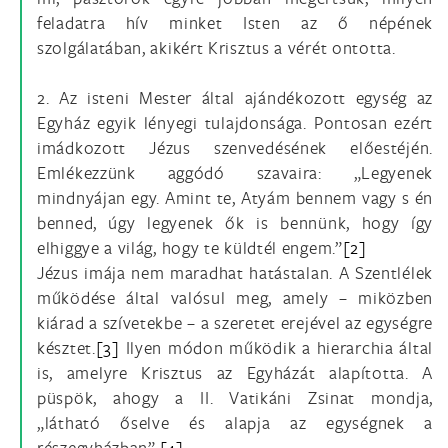
feladatra hív minket Isten az ő népének
szolgálatában, akikért Krisztus a vérét ontotta.
2. Az isteni Mester által ajándékozott egység az
Egyház egyik lényegi tulajdonsága. Pontosan ezért
imádkozott Jézus szenvedésének előestéjén.
Emlékezzünk aggódó szavaira: „Legyenek
mindnyájan egy. Amint te, Atyám bennem vagy s én
benned, úgy legyenek ők is bennünk, hogy így
elhiggye a világ, hogy te küldtél engem.”
[2]
Jézus imája nem maradhat hatástalan. A Szentlélek
működése által valósul meg, amely – miközben
kiárad a szívetekbe – a szeretet erejével az egységre
késztet.
[3]
Ilyen módon működik a hierarchia által
is, amelyre Krisztus az Egyházát alapította. A
püspök, ahogy a II. Vatikáni Zsinat mondja,
„látható őselve és alapja az egységnek a
részegyházban”.
[4]