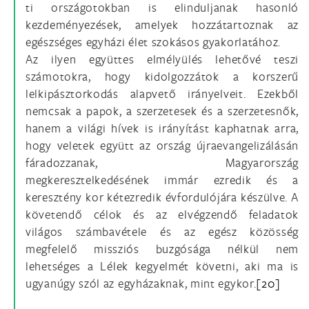
ti országotokban is elinduljanak hasonló
kezdeményezések, amelyek hozzátartoznak az
egészséges egyházi élet szokásos gyakorlatához.
Az ilyen együttes elmélyülés lehetővé teszi
számotokra, hogy kidolgozzátok a korszerű
lelkipásztorkodás alapvető irányelveit. Ezekből
nemcsak a papok, a szerzetesek és a szerzetesnők,
hanem a világi hívek is irányítást kaphatnak arra,
hogy veletek együtt az ország újraevangelizálásán
fáradozzanak, Magyarország
megkeresztelkedésének immár ezredik és a
keresztény kor kétezredik évfordulójára készülve. A
követendő célok és az elvégzendő feladatok
világos számbavétele és az egész közösség
megfelelő missziós buzgósága nélkül nem
lehetséges a Lélek kegyelmét követni, aki ma is
ugyanúgy szól az egyházaknak, mint egykor.
[20]