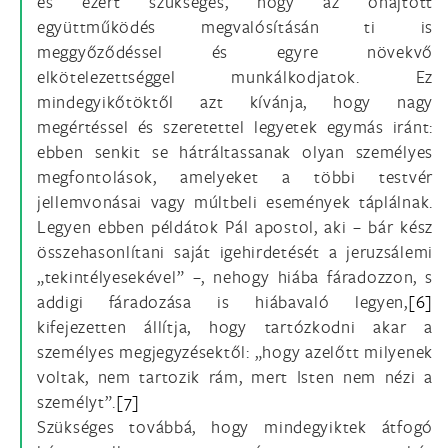
és ezért szükséges, hogy az óhajtott
együttműködés megvalósításán ti is
meggyőződéssel és egyre növekvő
elkötelezettséggel munkálkodjatok. Ez
mindegyikőtöktől azt kívánja, hogy nagy
megértéssel és szeretettel legyetek egymás iránt:
ebben senkit se hátráltassanak olyan személyes
megfontolások, amelyeket a többi testvér
jellemvonásai vagy múltbeli események táplálnak.
Legyen ebben példátok Pál apostol, aki – bár kész
összehasonlítani saját igehirdetését a jeruzsálemi
„tekintélyesekével” –, nehogy hiába fáradozzon, s
addigi fáradozása is hiábavaló legyen,
[6]
kifejezetten állítja, hogy tartózkodni akar a
személyes megjegyzésektől: „hogy azelőtt milyenek
voltak, nem tartozik rám, mert Isten nem nézi a
személyt”.
[7]
Szükséges továbbá, hogy mindegyiktek átfogó