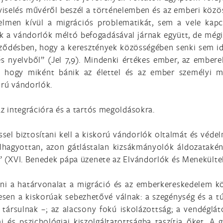
ondviselés művéről beszél a történelemben és az emberi köz
elmen kívül a migrációs problematikát, sem a vele kapc
 a vándorlók méltó befogadásával járnak együtt, de mégis
yőződésben, hogy a keresztények közösségében senki sem i
s nyelvből” (Jel 7,9). Mindenki értékes ember, az embere
g, hogy miként bánik az élettel és az ember személyi m
orú vándorlók.
az integrációra és a tartós megoldásokra.
sel biztosítani kell a kiskorú vándorlók oltalmát és védelm
 elhagyottan, azon gátlástalan kizsákmányolók áldozataként
vá” (XVI. Benedek pápa üzenete az Elvándorlók és Menekülte
i a határvonalat a migráció és az emberkereskedelem kö
lesen a kiskorúak sebezhetővé válnak: a szegénység és a 
is társulnak –; az alacsony fokú iskolázottság; a vendégl
i és pszichológiai kiszolgáltatottságba taszítja őket. 