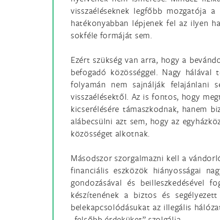
visszaéléseknek legfőbb mozgatója a
hatékonyabban lépjenek fel az ilyen h
sokféle formáját sem.
Ezért szükség van arra, hogy a bevánd
befogadó közösséggel. Nagy hálával t
folyamán nem sajnálják felajánlani
visszaélésektől. Az is fontos, hogy m
kicserélésére támaszkodnak, hanem biz
alábecsülni azt sem, hogy az egyházköz
közösséget alkotnak.
Másodszor szorgalmazni kell a vándorló
financiális eszközök hiányosságai n
gondozásával és beilleszkedésével fo
készítenének a biztos és segélyezet
belekapcsolódásukat az illegális hálóz
„felsőbb érdeküket” szolgálja.