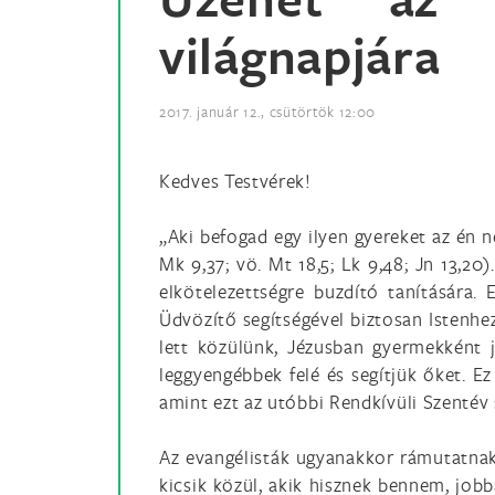
világnapjára
2017. január 12., csütörtök 12:00
Kedves Testvérek!
„Aki befogad egy ilyen gyereket az én
Mk 9,37; vö. Mt 18,5; Lk 9,48; Jn 13,20
elkötelezettségre buzdító tanítására. 
Üdvözítő segítségével biztosan Istenhez
lett közülünk, Jézusban gyermekként 
leggyengébbek felé és segítjük őket. Ez
amint ezt az utóbbi Rendkívüli Szentév 
Az evangélisták ugyanakkor rámutatnak 
kicsik közül, akik hisznek bennem, job