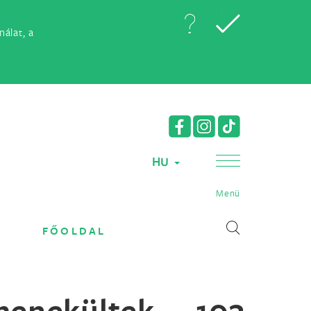
álat, a
HU
Menü
FŐOLDAL
enekültek 103.