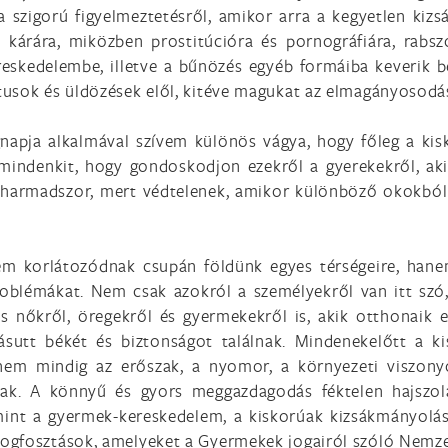
a szigorú figyelmeztetésről, amikor arra a kegyetlen kiz
árára, miközben prostitúcióra és pornográfiára, rabsz
ereskedelembe, illetve a bűnözés egyéb formáiba keverik be
usok és üldözések elől, kitéve magukat az elmagányosodás
gnapja alkalmával szívem különös vágya, hogy főleg a ki
k mindenkit, hogy gondoskodjon ezekről a gyerekekről, ak
 harmadszor, mert védtelenek, amikor különböző okokból k
em korlátozódnak csupán földünk egyes térségeire, han
oblémákat. Nem csak azokról a személyekről van itt szó,
és nőkről, öregekről és gyermekekről is, akik otthonaik
utt békét és biztonságot találnak. Mindenekelőtt a ki
dnem mindig az erőszak, a nyomor, a környezeti viszon
ulnak. A könnyű és gyors meggazdagodás féktelen hajszo
mint a gyermek-kereskedelem, a kiskorúak kizsákmányolása
jogfosztások, amelyeket a Gyermekek jogairól szóló Nemz