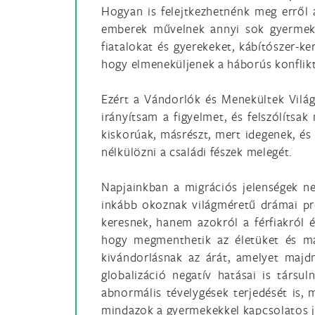
Hogyan is felejtkezhetnénk meg erről 
emberek művelnek annyi sok gyermek k
fiatalokat és gyerekeket, kábítószer-k
hogy elmeneküljenek a háborús konflikt
Ezért a Vándorlók és Menekültek Vilá
irányítsam a figyelmet, és felszólítsa
kiskorúak, másrészt, mert idegenek, és
nélkülözni a családi fészek melegét.
Napjainkban a migrációs jelenségek n
inkább okoznak világméretű drámai pr
keresnek, hanem azokról a férfiakról 
hogy megmenthetik az életüket és más
kivándorlásnak az árát, amelyet maj
globalizáció negatív hatásai is társ
abnormális tévelygések terjedését is, 
mindazok a gyermekekkel kapcsolatos 