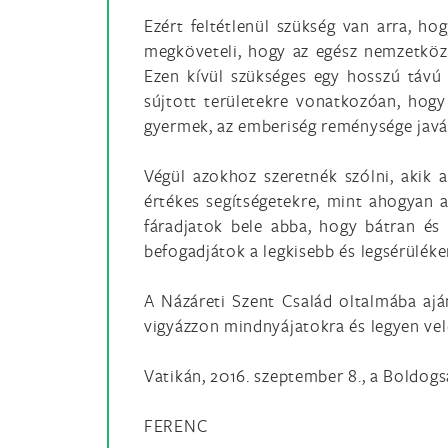
Ezért feltétlenül szükség van arra, h
megköveteli, hogy az egész nemzetközi
Ezen kívül szükséges egy hosszú távú 
sújtott területekre vonatkozóan, hogy
gyermek, az emberiség reménysége javá
Végül azokhoz szeretnék szólni, akik 
értékes segítségetekre, mint ahogyan 
fáradjatok bele abba, hogy bátran és 
befogadjátok a legkisebb és legsérülék
A Názáreti Szent Család oltalmába aján
vigyázzon mindnyájatokra és legyen vel
Vatikán, 2016. szeptember 8., a Boldog
FERENC