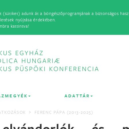
t (sütiket) adunk át a böngészőprogramjának a biztonságos haszn
detések nyújtása érdekében.
mbra kattintva!
ÁZMEGYÉK
ADATTÁR
LATKOZÁSOK
FERENC PÁPA (2013-2025)
elvándorlók és m