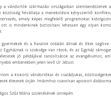
ogy a vándorlók származási országaiban szembenézzenek a 
 közösség felvállalja a menekülésre kényszerítő konflik
tervezés, amely képes megfelelő programokat kidolgozni 
 ott is mindenkinek biztosítani lehessen egy olyan komol
t.
a gyermekek és a fiatalok oldalán állnak és őket segítve
az Egyháznak is szüksége van rátok; és az Egyház támogat
életetek jó példájával tanúsítsátok az evangéliumot, am
enyebb emberekben jelen levő Úr Jézust.
lom a kiskorú vándorlókat és családjukat, közösségeiket 
etek életetek útján. Imáimhoz csatoltan apostoli áldásom
ságos Szűz Mária születésének ünnepén.