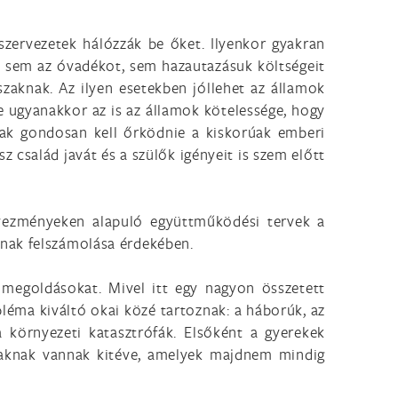
szervezetek hálózzák be őket. Ilyenkor gyakran
s, sem az óvadékot, sem hazautazásuk költségeit
szaknak. Az ilyen esetekben jóllehet az államok
 ugyanakkor az is az államok kötelessége, hogy
nak gondosan kell őrködnie a kiskorúak emberi
sz család javát és a szülők igényeit is szem előtt
gyezményeken alapuló együttműködési tervek a
inak felszámolása érdekében.
megoldásokat. Mivel itt egy nagyon összetett
bléma kiváltó okai közé tartoznak: a háborúk, az
 környezeti katasztrófák. Elsőként a gyerekek
őszaknak vannak kitéve, amelyek majdnem mindig