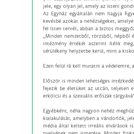
jele, egy olyan jel, amely az isteni g
Az Egyház egyáltalán nem hagyja figy
kevésbé azokat a nehézségeket, amelyek
fel Isten tervét, abban a biztos megg
„Minden nemzetből, törzsből, népből é
intézmény értékét aszerint ítélik me
sérülékeny helyzetbe kerül, mint a kisk
Ezen felül rá kell mutatni a védelemre, 
Először is minden lehetséges intézkedés
fejezik be életüket az utcán, teljesen
erkölcsi és a szexuális erőszak tárgyá
Egyébként, néha nagyon nehéz meghúzn
kialakulását, amelyben a vándorlók, je
média által keltett irreális elvárások 
nyelvének nem ismerése. Mindez fizika