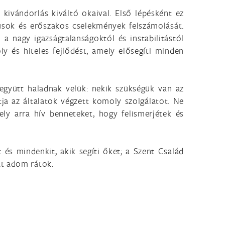
kivándorlás kiváltó okaival. Első lépésként ez
tusok és erőszakos cselekmények felszámolását.
a nagy igazságtalanságoktól és instabilitástól
y és hiteles fejlődést, amely elősegíti minden
 együtt haladnak velük: nekik szükségük van az
ja az általatok végzett komoly szolgálatot. Ne
ely arra hív benneteket, hogy felismerjétek és
és mindenkit, akik segíti őket; a Szent Család
at adom rátok.