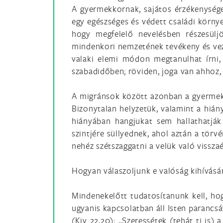
A gyermekkornak, sajátos érzékenység
egy egészséges és védett családi környe
hogy megfelelő nevelésben részesüljö
mindenkori nemzetének tevékeny és veze
valaki elemi módon megtanulhat írni,
szabadidőben; röviden, joga van ahhoz,
A migránsok között azonban a gyermeke
Bizonytalan helyzetük, valamint a hiá
hiányában hangjukat sem hallathatjá
szintjére süllyednek, ahol aztán a tör
nehéz szétszaggatni a velük való vissza
Hogyan válaszoljunk e valóság kihívásá
Mindenekelőtt tudatosítanunk kell, hog
ugyanis kapcsolatban áll Isten parancsá
(Kiv 22,20); „Szeressétek (tehát ti is)