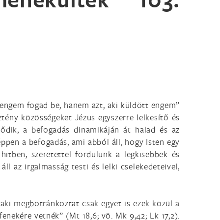
 engem fogad be, hanem azt, aki küldött engem”
sztény közösségeket Jézus egyszerre lelkesítő és
zdődik, a befogadás dinamikáján át halad és az
éppen a befogadás, ami abból áll, hogy Isten egy
itben, szeretettel fordulunk a legkisebbek és
l az irgalmasság testi és lelki cselekedeteivel,
„aki megbotránkoztat csak egyet is ezek közül a
nekére vetnék” (Mt 18,6; vö. Mk 9,42; Lk 17,2).