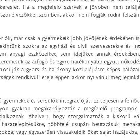
 kereslet. Ha a megfelelő szervek a jövőben nem talál
aszonélvezőkkel szemben, akkor nem fogják tudni felszám
orlók, már csak a gyermekeik jobb jövőjének érdekében i
ekintünk azokra az egyházi és civil szervezetekre és in
 sem anyagi eszközeiket, sem idejüket annak érdekébe
egteremtsük az átfogó és egyre hatékonyabb együttműködé
tosítják a gyors és hatékony közbelépésre képes hálózat
ségek rendkívüli ereje éppen akkor nyilvánul meg leginká
 gyermekek és serdülők integrációját. Ez teljesen a felnőt
agyon gyakran megakadályozzák a megfelelő programok a
glalkoznak. Ahelyett, hogy szorgalmaznák a kiskorú ván
t hazatelepítésükre, többfelé csupán beutazásuk megak
atokba; vagy egyszerűen visszaküldik őket saját hazájukb