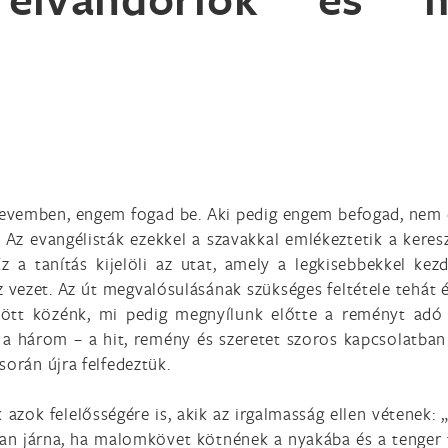
 nevemben, engem fogad be. Aki pedig engem befogad, nem
). Az evangélisták ezekkel a szavakkal emlékeztetik a kere
Ez a tanítás kijelöli az utat, amely a legkisebbekkel ke
 vezet. Az út megvalósulásának szükséges feltétele tehát 
jött közénk, mi pedig megnyílunk előtte a reményt adó h
 a három – a hit, remény és szeretet szoros kapcsolatban ál
során újra felfedeztük.
azok felelősségére is, akik az irgalmasság ellen vétenek: 
ban járna, ha malomkövet kötnének a nyakába és a tenger fe