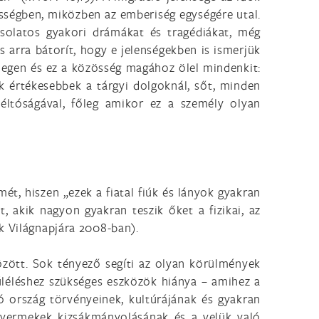
össégben, miközben az emberiség egységére utal.
solatos gyakori drámákat és tragédiákat, még
 arra bátorít, hogy e jelenségekben is ismerjük
degen és ez a közösség magához ölel mindenkit:
k értékesebbek a tárgyi dolgoknál, sőt, minden
éltóságával, főleg amikor ez a személy olyan
ét, hiszen „ezek a fiatal fiúk és lányok gyakran
, akik nagyon gyakran teszik őket a fizikai, az
k Világnapjára 2008-ban).
zött. Sok tényező segíti az olyan körülmények
túléléshez szükséges eszközök hiánya – amihez a
átó ország törvényeinek, kultúrájának és gyakran
A gyermekek kizsákmányolásának és a velük való