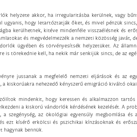
ók helyzete akkor, ha irregularitásba kerülnek, vagy bűn
l ugyanis, hogy letartóztatják őket, és mivel pénzük sinc
ságba kerülhetnek, kitéve mindenféle visszaélésnek és erő
amlatokat és megvédelmezzék a nemzeti közösség javát, de
ndorlók ügyében és törvényesítsék helyzetüket. Az állam
e is törekednie kell, ha nekik már senkijük sincs; de az egé
vényre jussanak a megfelelő nemzeti eljárások és az e
, a kiskorúakra nehezedő kényszerű emigráció kiváltó oka
ólítok mindenkit, hogy keressen és alkalmazzon tartós 
 elkezdeni a kiskorú vándorlók kérdésének kezelését. A pro
, a szegénység, az ökológiai egyensúly megbomlása és a
 és ezt kísérő erkölcsi és pszichikai kínzásoknak és er
et hagynak bennük.