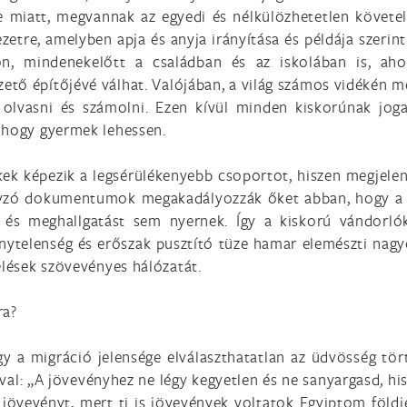
e miatt, megvannak az egyedi és nélkülözhetetlen követ
zetre, amelyben apja és anyja irányítása és példája szerint
n, mindenekelőtt a családban és az iskolában is, ahol
tő építőjévé válhat. Valójában, a világ számos vidékén m
 olvasni és számolni. Ezen kívül minden kiskorúnak jog
 hogy gyermek lehessen.
k képezik a legsérülékenyebb csoportot, hiszen megjelenv
nyzó dokumentumok megakadályozzák őket abban, hogy a vi
k és meghallgatást sem nyernek. Így a kiskorú vándor
vénytelenség és erőszak pusztító tüze hamar elemészti na
élések szövevényes hálózatát.
ra?
y a migráció jelensége elválaszthatatlan az üdvösség tört
val: „A jövevényhez ne légy kegyetlen és ne sanyargasd, hi
 a jövevényt, mert ti is jövevények voltatok Egyiptom föld