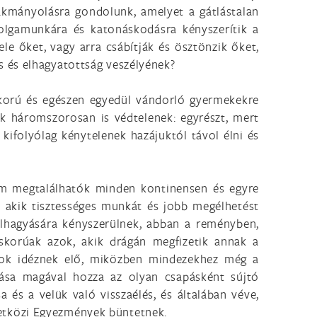
sákmányolásra gondolunk, amelyet a gátlástalan
olgamunkára és katonáskodásra kényszerítik a
le őket, vagy arra csábítják és ösztönzik őket,
 és elhagyatottság veszélyének?
skorú és egészen egyedül vándorló gyermekekre
ik háromszorosan is védtelenek: egyrészt, mert
ifolyólag kénytelenek hazájuktól távol élni és
em megtalálhatók minden kontinensen és egyre
 akik tisztességes munkát és jobb megélhetést
 elhagyására kényszerülnek, abban a reményben,
skorúak azok, akik drágán megfizetik annak a
yok idéznek elő, miközben mindezekhez még a
lása magával hozza az olyan csapásként sújtó
 és a velük való visszaélés, és általában véve,
etközi Egyezmények büntetnek.