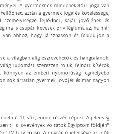
elményei. A gyermeknek mindenekelőtt joga van
 fejlődhet; aztán a gyermek joga és kötelessége,
 személyiséggé fejlődhet, saját jövőjének és
ég ma is csupán kevesek privilégiuma az, ha már
a van ahhoz, hogy játszhasson és felüdüljön a
e a világban alig észrevehetők és hangtalanok.
lág tudomást szerezzen róluk; felnőtt kísérők
lók könnyen az emberi nyomorúság legmélyebb
gyon sok ártatlan gyermek jövőjét és már nagyon
énelmétől, sőt, ennek részét képezi. A jelenség
szen ti is jövevények voltatok Egyiptom földjén”
jén” (MTörv 10,19). A migráció jelensége az idők