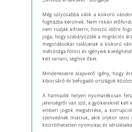
Még súlyosabbá válik a kiskorú vándorl
fogházba kerülnek. Nem ritkán előfordu
nem tudják kifizetni, hosszú időre fog
joga, hogy szabályozzák a migrációs ár
megoldásokat találjanak a kiskorú vá
méltósága fölött és igényeik kielégítésér
kell tartani, segítve őket.
Mindenesetre alapvető igény, hogy ér
kibocsátó és befogadó országok között
A harmadik helyen nyomatékosan felsz
jelenségről van szó, a gyökereknél kell
emberi jogok megsértése, a korrupció
szenvednek miattuk, akik olykor testi
kitörölhetetlen nyomokat és sérülések