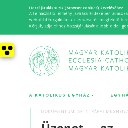
Hozzájárulás sütik (browser cookies) kezeléséhez
A felhasználói élmény javítása érdekében adatoka
weboldal forgalmának elemzése és megfelelő hir
Kérjük, adja ehhez hozzájárulását a jobb oldali go
A KATOLIKUS EGYHÁZ
EGYH
DOKUMENTUMTÁR
PÁPAI MEGNYI
Üzenet az 