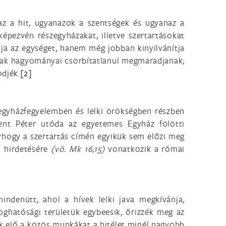
naz a hit, ugyanazok a szentségek és ugyanaz a
képezvén részegyházakat, illetve szertartásokat
a az egységet, hanem még jobban kinyilvánítja
snak hagyományai csorbítatlanul megmaradjanak;
odjék.
[2]
, egyházfegyelemben és lelki örökségben részben
ent Péter utóda az egyetemes Egyház fölötti
yhogy a szertartás címén egyikük sem előzi meg
ó hirdetésére
(vö.
Mk 16,15)
vonatkozik a római
indenütt, ahol a hívek lelki java megkívánja,
joghatósági területük egybeesik, őrizzék meg az
k elő a közös munkákat a hitélet minél nagyobb