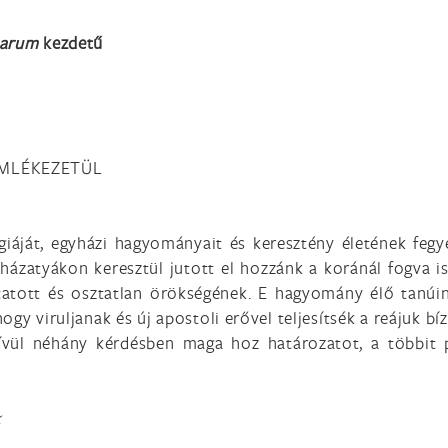
siarum
kezdetű
EMLÉKEZETÜL
urgiáját, egyházi hagyományait és keresztény életének fegy
házatyákon keresztül jutott el hozzánk a koránál fogva i
tatott és osztatlan örökségének. E hagyomány élő tanúin
ogy viruljanak és új apostoli erővel teljesítsék a reájuk b
vül néhány kérdésben maga hoz határozatot, a többit p
k