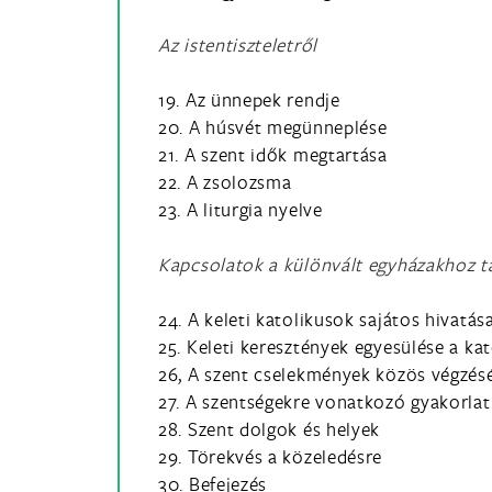
Az istentiszteletről
19. Az ünnepek rendje
20. A húsvét megünneplése
21. A szent idők megtartása
22. A zsolozsma
23. A liturgia nyelve
Kapcsolatok a különvált egyházakhoz t
24. A keleti katolikusok sajátos hivatás
25. Keleti keresztények egyesülése a ka
26, A szent cselekmények közös végzésé
27. A szentségekre vonatkozó gyakorlat
28. Szent dolgok és helyek
29. Törekvés a közeledésre
30. Befejezés