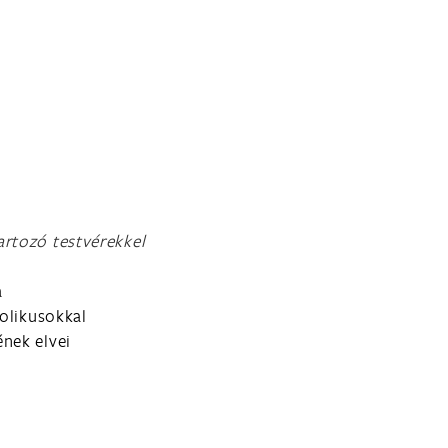
artozó testvérekkel
a
tolikusokkal
nek elvei