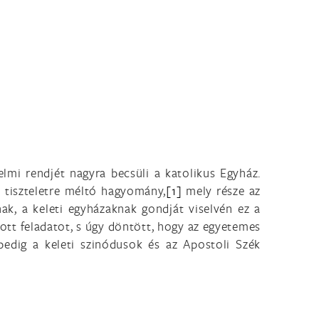
elmi rendjét nagyra becsüli a katolikus Egyház.
s tiszteletre méltó hagyomány,
[1]
mely része az
ak, a keleti egyházaknak gondját viselvén ez a
ízott feladatot, s úgy döntött, hogy az egyetemes
edig a keleti szinódusok és az Apostoli Szék