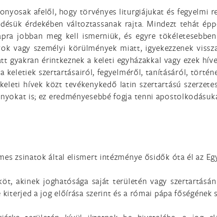
onyosak afelől, hogy törvényes liturgiájukat és fegyelmi 
jlődésük érdekében változtassanak rajta. Mindezt tehát é
apra jobban meg kell ismerniük, és egyre tökéletesebben 
nyok vagy személyi körülmények miatt, igyekezzenek viss
att gyakran érintkeznek a keleti egyházakkal vagy ezek hí
 keletiek szertartásairól, fegyelméről, tanításáról, történ
keleti hívek közt tevékenykedő latin szertartású szerzetes
mányokat is; ez eredményesebbé fogja tenni apostolkodásuka
mes zsinatok által elismert intézménye ősidők óta él az Eg
ököt, akinek joghatósága saját területén vagy szertartás
 kiterjed a jog előírása szerint és a római pápa főségének 