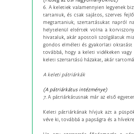
6. A keletiek valamennyien legyenek biz
tartaniuk, és csak sajátos, szerves fe
megtartaniuk; szertartásukat napról n
helytelenül eltértek volna a korviszo
hivataluk, akár apostoli szolgálatuk mi
gondos elméleti és gyakorlati oktatást a
továbbá, hogy a keleti vidékeken vagy 
keleti szertartású házakat, akár tarto
A keleti pátriárkák
(A pátriárkátus intézménye)
7.
A pátriárkátusnak már az első egyete
Keleti pátriárkának hívjuk azt a püsp
véve ki, továbbá a papságra és a hívekre