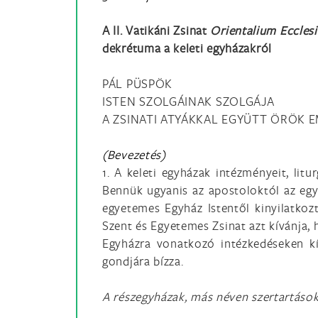
A II. Vatikáni Zsinat
Orientalium Eccle
dekrétuma a keleti egyházakról
PÁL PÜSPÖK
ISTEN SZOLGÁINAK SZOLGÁJA
A ZSINATI ATYÁKKAL EGYÜTT ÖRÖK 
(Bevezetés)
1. A keleti egyházak intézményeit, lit
Bennük ugyanis az apostoloktól az egy
egyetemes Egyház Istentől kinyilatkoz
Szent és Egyetemes Zsinat azt kívánja, h
Egyházra vonatkozó intézkedéseken kí
gondjára bízza.
A részegyházak, más néven szertartáso