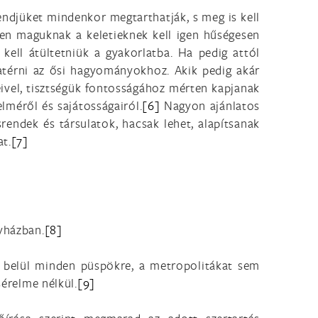
rendjüket mindenkor megtarthatják, s meg is kell
ppen maguknak a keletieknek kell igen hűségesen
kell átültetniük a gyakorlatba. Ha pedig attól
zatérni az ősi hagyományokhoz. Akik pedig akár
veivel, tisztségük fontosságához mérten kapjanak
elméről és sajátosságairól.
[6]
Nagyon ajánlatos
rendek és társulatok, hacsak lehet, alapítsanak
t.
[7]
yházban.
[8]
án belül minden püspökre, a metropolitákat sem
sérelme nélkül.
[9]