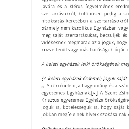
javára és a klérus fegyelmének ered
szertartásokról, különösen pedig a sze
hitoktatás keretében a szertartásokró
bármely nem katolikus Egyházban vagy k
meg saját szertartásukat, becsüljék és
vidékeknek megmarad az a joguk, hogy 
közvetlenül vagy más hatóságok útján ö
A keleti egyházak lelki örökségének me
(A keleti egyházak érdemei; joguk saját
5. A történelem, a hagyomány és a szám
egyetemes Egyháznak.
[5]
A Szent Zsina
Krisztus egyetemes Egyháza örökségének
joguk is, kötelességük is, hogy saját
jobban megfelelnek híveik szokásainak é
(Hűség az ősi hagyományokhoz)