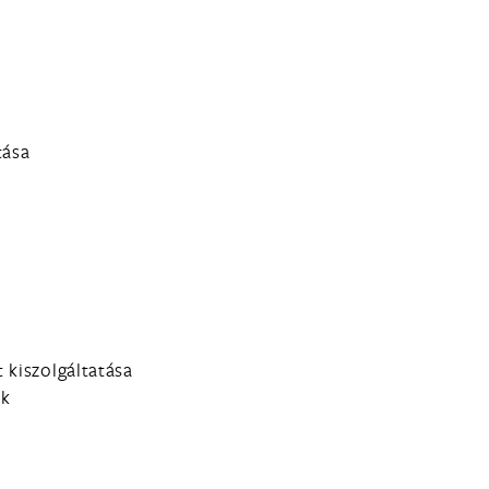
tása
 kiszolgáltatása
ek