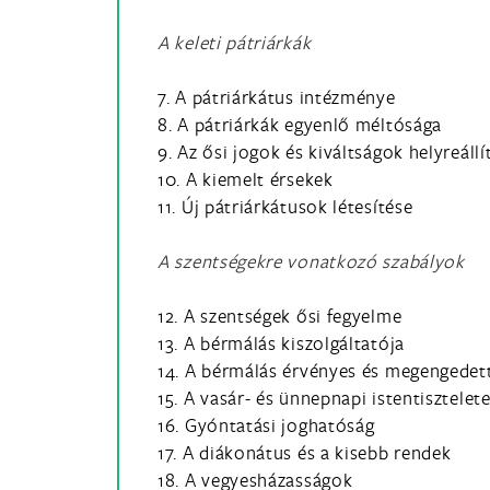
A keleti pátriárkák
7. A pátriárkátus intézménye
8. A pátriárkák egyenlő méltósága
9. Az ősi jogok és kiváltságok helyreállí
10. A kiemelt érsekek
11. Új pátriárkátusok létesítése
A szentségekre vonatkozó szabályok
12. A szentségek ősi fegyelme
13. A bérmálás kiszolgáltatója
14. A bérmálás érvényes és megengedett
15. A vasár- és ünnepnapi istentisztelet
16. Gyóntatási joghatóság
17. A diákonátus és a kisebb rendek
18. A vegyesházasságok