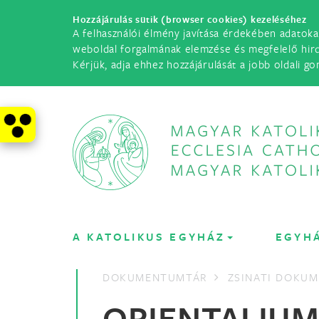
Hozzájárulás sütik (browser cookies) kezeléséhez
A felhasználói élmény javítása érdekében adatoka
weboldal forgalmának elemzése és megfelelő hir
Kérjük, adja ehhez hozzájárulását a jobb oldali go
A KATOLIKUS EGYHÁZ
EGYH
DOKUMENTUMTÁR
ZSINATI DOKU
ORIENTALIUM