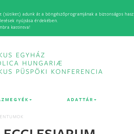
t (sütiket) adunk át a böngészőprogramjának a biztonságos haszn
detések nyújtása érdekében.
mbra kattintva!
ÁZMEGYÉK
ADATTÁR
MENTUMOK
 ECCLESIARUM