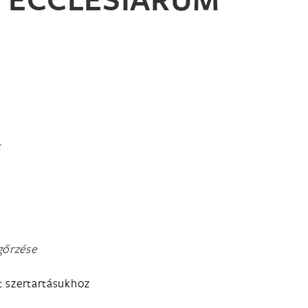
k
gőrzése
át szertartásukhoz