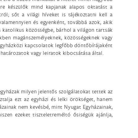
re készülők mind kapjanak alapos oktatást a
l; sőt a világi híveket is tájékoztatni kell a
 valamennyien és egyenként, továbbá azok, akik
 katolikus közösségbe, bárhol a világon tartsák
ekben magánszemélyeknek, közösségeknek vagy
egyházközi kapcsolatok legfőbb döntőbírájaként
atározatok vagy leiratok kibocsátása által.
gyházak milyen jelentős szolgálatokat tettek az
alja ezt az egyházi és lelki örökséget, hanem
yházainak nem kevésbé, mint Nyugat Egyházainak,
szen ezeket tiszteletreméltó ősiségük ajánlja,