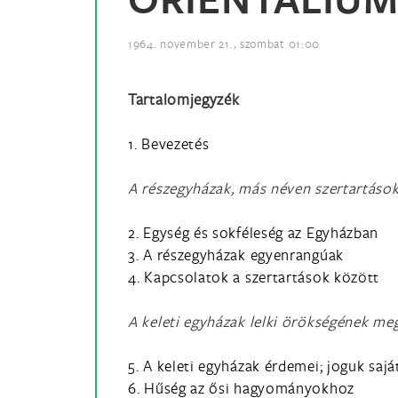
1964. november 21., szombat 01:00
Tartalomjegyzék
1. Bevezetés
A részegyházak, más néven szertartáso
2. Egység és sokféleség az Egyházban
3. A részegyházak egyenrangúak
4. Kapcsolatok a szertartások között
A keleti egyházak lelki örökségének me
5. A keleti egyházak érdemei; joguk saj
6. Hűség az ősi hagyományokhoz