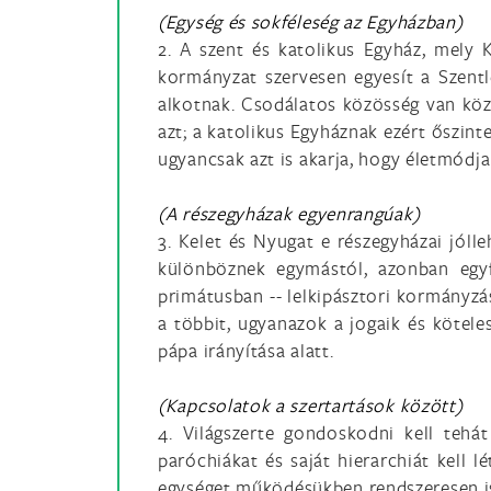
(Egység és sokféleség az Egyházban)
2. A szent és katolikus Egyház, mely K
kormányzat szervesen egyesít a Szentlé
alkotnak. Csodálatos közösség van köz
azt; a katolikus Egyháznak ezért őszin
ugyancsak azt is akarja, hogy életmódj
(A részegyházak egyenrangúak)
3. Kelet és Nyugat e részegyházai jóll
különböznek egymástól, azonban egyf
primátusban -- lelkipásztori kormányzá
a többit, ugyanazok a jogaik és kötele
pápa irányítása alatt.
(Kapcsolatok a szertartások között)
4. Világszerte gondoskodni kell tehá
paróchiákat és saját hierarchiát kell 
egységet működésükben rendszeresen is