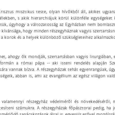
risztus misztikus teste, olyan hívőkből áll, akiket ugya
lekben, s akik hierarchiájuk körül különféle egységeket 
tük, úgyhogy a változatosság az Egyházban nem bomlasztj
te kívánsága, hogy minden részegyháznak vagyis szertartá
a a korok és a helyek különböző szükségleteihez alkalmazk
ehet, ahogy ők mondják, szertartásban vagyis liturgiában
ormán a római pápa -- aki isteni rendelés alapján Sz
sára vannak bízva. A részegyházak tehát egyenrangúak, úg
sségeik, abban is, ami az evangélium az egész világon val
t valamennyi részegyház védelméről és növekedéséről; m
létesíteni számukra. A részegyházak főpásztorai pedig, ha 
métlődő tanácskozások által is, egyesült erővel mozdítsá