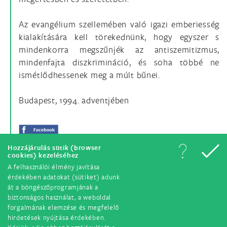
Az evangélium szellemében való igazi emberiesség
kialakítására kell törekednünk, hogy egyszer s
mindenkorra megszűnjék az antiszemitizmus,
mindenfajta diszkrimináció, és soha többé ne
ismétlődhessenek meg a múlt bűnei.
Budapest, 1994. adventjében
Hozzájárulás sütik (browser
cookies) kezeléséhez
A felhasználói élmény javítása
érdekében adatokat (sütiket) adunk
át a böngészőprogramjának a
biztonságos használat, a weboldal
forgalmának elemzése és megfelelő
hirdetések nyújtása érdekében.
© Minden jog fenntartva. 2018.