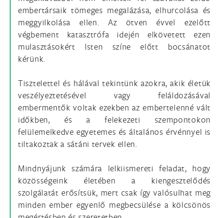
embertársaik tömeges megalázása, elhurcolása és
meggyilkolása ellen. Az ötven évvel ezelőtt
végbement katasztrófa idején elkövetett ezen
mulasztásokért Isten színe előtt bocsánatot
kérünk.
Tisztelettel és hálával tekintünk azokra, akik életük
veszélyeztetésével vagy feláldozásával
embermentők voltak ezekben az embertelenné vált
időkben, és a felekezeti szempontokon
felülemelkedve egyetemes és általános érvénnyel is
tiltakoztak a sátáni tervek ellen.
Mindnyájunk számára lelkiismereti feladat, hogy
közösségeink életében a kiengesztelődés
szolgálatát erősítsük, mert csak így valósulhat meg
minden ember egyenlő megbecsülése a kölcsönös
megértésben és szeretetben.