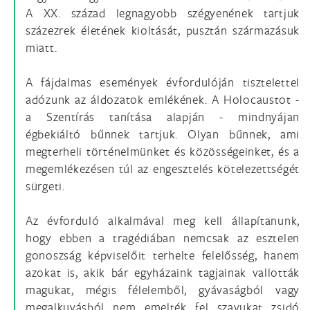
A XX. század legnagyobb szégyenének tartjuk
százezrek életének kioltását, pusztán származásuk
miatt.
A fájdalmas események évfordulóján tisztelettel
adózunk az áldozatok emlékének. A Holocaustot -
a Szentírás tanítása alapján - mindnyájan
égbekiáltó bűnnek tartjuk. Olyan bűnnek, ami
megterheli történelmünket és közösségeinket, és a
megemlékezésen túl az engesztelés kötelezettségét
sürgeti.
Az évforduló alkalmával meg kell állapítanunk,
hogy ebben a tragédiában nemcsak az esztelen
gonoszság képviselőit terhelte felelősség, hanem
azokat is, akik bár egyházaink tagjainak vallották
magukat, mégis félelemből, gyávaságból vagy
megalkuvásból nem emelték fel szavukat zsidó