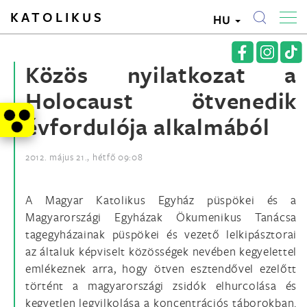
KATOLIKUS
HU
Közös nyilatkozat a
Holocaust ötvenedik
évfordulója alkalmából
2012. május 21., hétfő 09:08
A Magyar Katolikus Egyház püspökei és a
Magyarországi Egyházak Ökumenikus Tanácsa
tagegyházainak püspökei és vezető lelkipásztorai
az általuk képviselt közösségek nevében kegyelettel
emlékeznek arra, hogy ötven esztendővel ezelőtt
történt a magyarországi zsidók elhurcolása és
kegyetlen legyilkolása a koncentrációs táborokban.