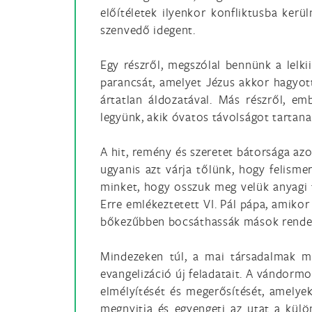
előítéletek ilyenkor konfliktusba kerül
szenvedő idegent.
Egy részről, megszólal bennünk a lelki
parancsát, amelyet Jézus akkor hagyot
ártatlan áldozatával. Más részről, e
legyünk, akik óvatos távolságot tartana
A hit, remény és szeretet bátorsága azo
ugyanis azt várja tőlünk, hogy felism
minket, hogy osszuk meg velük anyagi t
Erre emlékeztetett VI. Pál pápa, amiko
bőkezűbben bocsáthassák mások rendel
Mindezeken túl, a mai társadalmak mult
evangelizáció új feladatait. A vándorm
elmélyítését és megerősítését, amelye
megnyitja és egyengeti az utat a külö