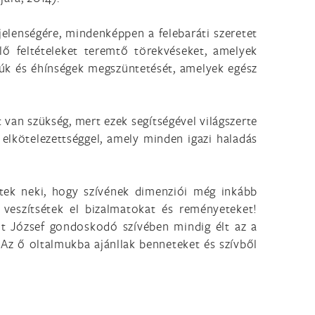
elenségére, mindenképpen a felebaráti szeretet
lő feltételeket teremtő törekvéseket, amelyek
rúk és éhínségek megszüntetését, amelyek egész
t van szükség, mert ezek segítségével világszerte
 elkötelezettséggel, amely minden igazi haladás
tek neki, hogy szívének dimenziói még inkább
 veszítsétek el bizalmatokat és reményeteket!
t József gondoskodó szívében mindig élt az a
 Az ő oltalmukba ajánllak benneteket és szívből