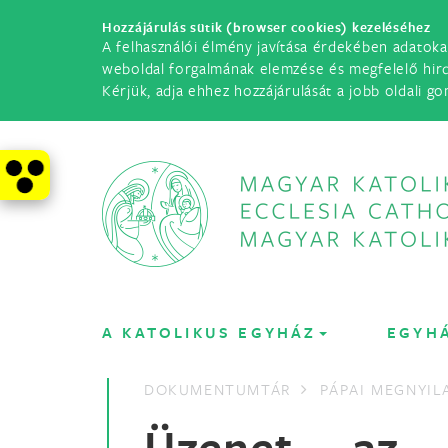
Hozzájárulás sütik (browser cookies) kezeléséhez
A felhasználói élmény javítása érdekében adatoka
weboldal forgalmának elemzése és megfelelő hir
Kérjük, adja ehhez hozzájárulását a jobb oldali go
A KATOLIKUS EGYHÁZ
EGYH
DOKUMENTUMTÁR
PÁPAI MEGNYI
Üzenet az 