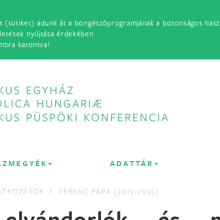
t (sütiket) adunk át a böngészőprogramjának a biztonságos haszn
detések nyújtása érdekében.
mbra kattintva!
ÁZMEGYÉK
ADATTÁR
LATKOZÁSOK
FERENC PÁPA (2013-2025)
elvándorlók és m