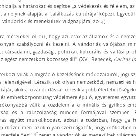
thidalja a határokat és segítse „a védekezés és félelem, a
l, amelynek alapját a ’találkozás kultúrája’ képezi. Egyedül
a vándorlók és menekültek világnapjára, 2014).
méreteket öltött, hogy azt csak az államok és a nemzetk
nyan szabályozni és kezelni. A vándorlás valójában mind
tt társadalmi, gazdasági, politikai, kulturális és vallási 
 az egész nemzetközi közösség áll” (XVI. Benedek,
Caritas in
közi viták a migráció kezelésének módozatairól, jogi sza
 jelenségével. Létezik sok olyan nemzetközi, nemzeti és h
káját, akik a kivándorlással keresik a jobb életlehetőségek
g és emberközpontúság védelmére épülő, egyetemes együtt
atékonyabbá válik a küzdelem a kriminális és gyilkos e
nokság és a rabszolgaság minden formájával szemben.
mas együtt munkálkodást, abban a tudatban, hogy „a fe
birkózni, mert azok olyan szerteágazók, hogy időközben m
megfelelően” (Üzenet a vándorlók és menekültek világnapj