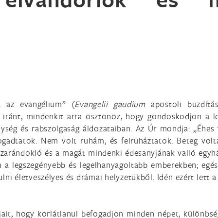
a az evangélium” (
Evangelii gaudium
apostoli buzdítá
k iránt, mindenkit arra ösztönöz, hogy gondoskodjon a l
nység és rabszolgaság áldozataiban. Az Úr mondja: „Éhes
ogadtatok. Nem volt ruhám, és felruháztatok. Beteg vol
n zarándokló és a magát mindenki édesanyjának valló egyhá
en a legszegényebb és legelhanyagoltabb emberekben; egé
ni életveszélyes és drámai helyzetükből. Idén ezért lett 
.
rjait, hogy korlátlanul befogadjon minden népet, különbség