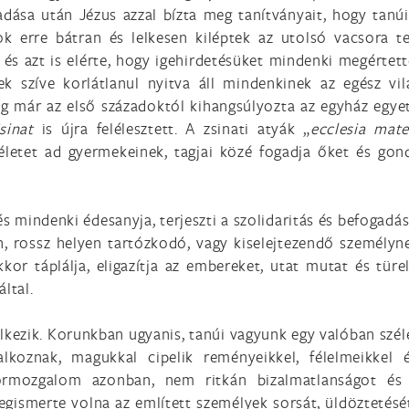
ámadása után Jézus azzal bízta meg tanítványait, hogy tan
k erre bátran és lelkesen kiléptek az utolsó vacsora t
 és azt is elérte, hogy igehirdetésüket mindenki megértett
ek szíve korlátlanul nyitva áll mindenkinek az egész vi
dig már az első századoktól kihangsúlyozta az egyház egye
sinat
is újra felélesztett. A zsinati atyák „
ecclesia mate
életet ad gyermekeinek, tagjai közé fogadja őket és gon
 mindenki édesanyja, terjeszti a szolidaritás és befogadás
n, rossz helyen tartózkodó, vagy kiselejtezendő személyn
kkor táplálja, eligazítja az embereket, utat mutat és tür
ltal.
kezik. Korunkban ugyanis, tanúi vagyunk egy valóban szél
alkoznak, magukkal cipelik reményeikkel, félelmeikkel 
dormozgalom azonban, nem ritkán bizalmatlanságot és
egismerte volna az említett személyek sorsát, üldöztetés