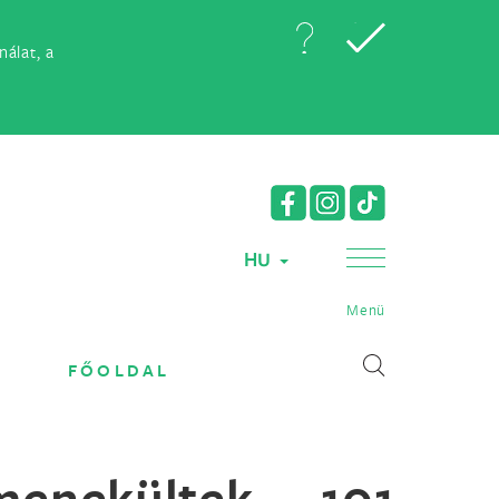
álat, a
HU
Menü
FŐOLDAL
enekültek 101.