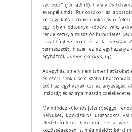
szeretet” (1Jn 4,8.16). Halála és felt
evangéliumát. Pünkösdkor az apostolo
kétségeik és bizonytalankodásuk felett,
egy olyan édesanya képévé vált, akin
rendelkezik, a missziós hithirdetés pe
továbbfejlesztettek és a
II. Vatikáni Z
természetét, hiszen ez az egyházanya 
egyházról,
Lumen gentium,
14).
Az egyház, amely nem ismer határokat és
és ezért senkit sem szabad haszontala
átéli az egyháznak ezt az anyaságát, a
imádság és az irgalmasság cselekedetei á
Ma mindez különös jelentőséggel rendel
helyüket, kockázatos utazásokra váll
életfeltételeket keresnek. Ez a ván
közösségekben is, még mielőtt bárki m