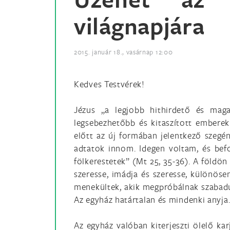
világnapjára
2015. január 18., vasárnap 12:00
Kedves Testvérek!
Jézus „a legjobb hithirdető és mag
legsebezhetőbb és kitaszított embere
előtt az új formában jelentkező szegé
adtatok innom. Idegen voltam, és bef
fölkerestetek” (Mt 25, 35-36). A földö
szeresse, imádja és szeresse, különös
menekültek, akik megpróbálnak szabadul
Az egyház határtalan és mindenki anyja
Az egyház valóban kiterjeszti ölelő ka