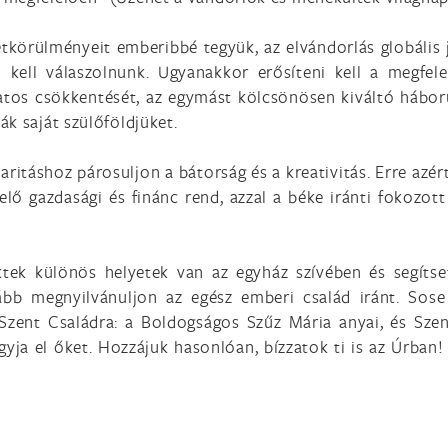
körülményeit emberibbé tegyük, az elvándorlás globális j
 kell válaszolnunk. Ugyanakkor erősíteni kell a megfele
zatos csökkentését, az egymást kölcsönösen kiváltó hábo
k saját szülőföldjüket.
aritáshoz párosuljon a bátorság és a kreativitás. Erre azér
lő gazdasági és finánc rend, azzal a béke iránti fokozott
ek különös helyetek van az egyház szívében és segítse
ább megnyilvánuljon az egész emberi család iránt. Sose
ent Családra: a Boldogságos Szűz Mária anyai, és Szen
gyja el őket. Hozzájuk hasonlóan, bízzatok ti is az Úrban!