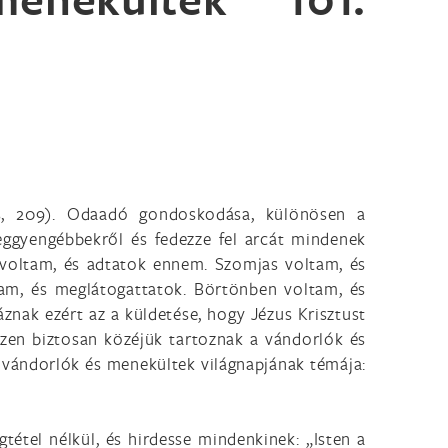
s, 209). Odaadó gondoskodása, különösen a
eggyengébbekről és fedezze fel arcát mindenek
 voltam, és adtatok ennem. Szomjas voltam, és
tam, és meglátogattatok. Börtönben voltam, és
znak ezért az a küldetése, hogy Jézus Krisztust
szen biztosan közéjük tartoznak a vándorlók és
a vándorlók és menekültek világnapjának témája:
tétel nélkül, és hirdesse mindenkinek: „Isten a