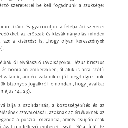
t érző szeretettel be kell fogadnunk a szükséget
mor iránt és gyakoroljuk a felebaráti szeretet
nvedőkkel, az erőszak és kizsákmányolás minden
 azt a kísértést is, „hogy olyan keresztények
).
édiáktól elválasztó távolságokat. Jézus Krisztus
és hontalan emberekben; általuk is arra szólít
el valamit, amiért valamikor jól megdolgoztunk.
gük bizonyos jogaikról lemondani, hogy javaikat
 május 14., 23).
állalja a szolidaritás, a közösségépítés és az
élésének szavatolását, azoknak az értékeknek az
egendő a puszta tolerancia, amely csupán csak
úrával rendelkező emberek együttélése felé. Ez