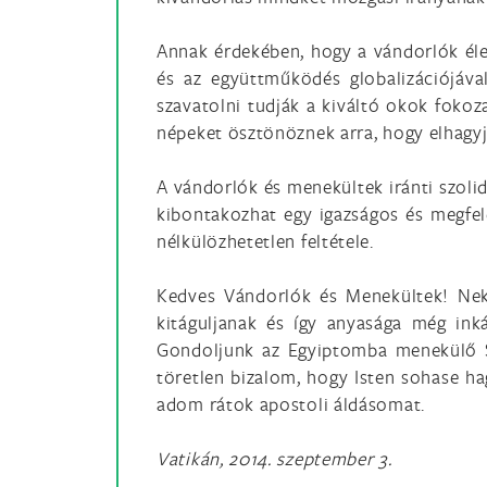
Annak érdekében, hogy a vándorlók élet
és az együttműködés globalizációjával
szavatolni tudják a kiváltó okok foko
népeket ösztönöznek arra, hogy elhagyjá
A vándorlók és menekültek iránti szolid
kibontakozhat egy igazságos és megfele
nélkülözhetetlen feltétele.
Kedves Vándorlók és Menekültek! Nekt
kitáguljanak és így anyasága még ink
Gondoljunk az Egyiptomba menekülő Sz
töretlen bizalom, hogy Isten sohase ha
adom rátok apostoli áldásomat.
Vatikán, 2014. szeptember 3.