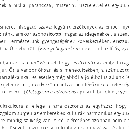
nek a bibliai paranccsal, miszerint: tisztelettel és együt
ismeret hívogató szava: legyünk érzékenyek az emberi nyo
t ránk, amikor azonosította magát az idegenekkel, a sze
mberi természetünk gyengeségének következtében, érezzük
k az Úr sebeitől” (
Evangelii gaudium
apostoli buzdítás, 270
nban azt is lehetővé teszi, hogy leszűkítsük az emberi trag
erjük Őt a vándorlókban és a menekültekben, a száműzött 
artalékainkat és esetleg még abból a jólétből is adjunk f
r kijelentette: „a kedvezőbb helyzetben lévőknek kötelessé
kezésére” (
Octogesima adveniens
apostoli buzdítás, 1971.
ikulturális jellege is arra ösztönzi az egyházat, hogy v
ozgalom sürgeti az emberek és kultúrák harmonikus együtt
kre mindig szükség van. A cél eléréséhez azonban nem el
nbözőségek tisztelete, a különböző származással és kult