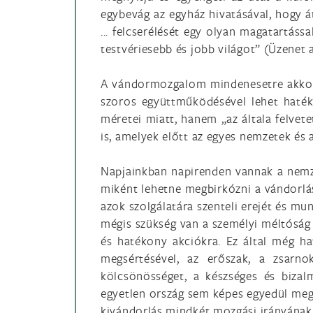
egybevág az egyház hivatásával, hogy á
... felcserélését egy olyan magatartássa
testvériesebb és jobb világot” (Üzenet 
A vándormozgalom mindenesetre akkora 
szoros együttműködésével lehet hatéko
méretei miatt, hanem „az általa felvete
is, amelyek előtt az egyes nemzetek és
Napjainkban napirenden vannak a nemzet
miként lehetne megbirkózni a vándorlás
azok szolgálatára szenteli erejét és mun
mégis szükség van a személyi méltósá
és hatékony akciókra. Ez által még h
megsértésével, az erőszak, a zsar
kölcsönösséget, a készséges és bizal
egyetlen ország sem képes egyedül meg
kivándorlás mindkét mozgási irányának 