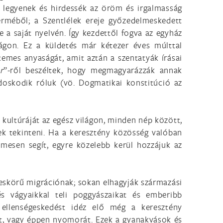
úi legyenek és hirdessék az öröm és irgalmasság
erméből; a Szentlélek ereje győzedelmeskedett
e a saját nyelvén. Így kezdettől fogva az egyház
lágon. Ez a küldetés már kétezer éves múlttal
temes anyaságát, amit aztán a szentatyák írásai
r
”-ről beszéltek, hogy megmagyarázzák annak
doskodik róluk (vö. Dogmatikai konstitúció az
 kultúráját az egész világon, minden nép között,
ek tekinteni. Ha a keresztény közösség valóban
elmesen segít, egyre közelebb kerül hozzájuk az
eskörű migrációnak; sokan elhagyják származási
és vágyaikkal teli poggyászaikat és emberibb
 ellenségeskedést idéz elő még a keresztény
ét, vagy éppen nyomorát. Ezek a gyanakvások és