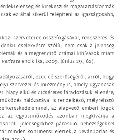
z érdektelenség és kirekesztés magatartásformák
 csak ez által sikerül felépíteni az igazságosabb,
özi szervezetek összefogásával, rendszeres és
enkit cselekvésre szólít, nem csak a jelenség
problémák és a megrendítő drámai kihívások miatt
 veritate
enciklika, 2009. június 29., 62).
bályozásáról, ezek célszerűségéről, arról, hogy
elyi szervezet és intézmény is, amely ugyancsak
et. Nagylelkű és dicséretes fáradozásuk ellenére,
működés hálózatával is rendelkező, mélyreható
mberkereskedelemmel, az alapvető emberi jogok
 Ez az együttműködés azonban megkívánja a
lsorolt jelenségekhez párosuló nehézségekkel
ár minden kontinenst elértek, a bevándorlás és
ára, 2014).