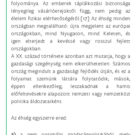
folyománya. Az emberek táplálkozási biztonsága
lényegileg vásárlóerejüktől függ, nem pedig az
élelem fizikai elérhetőségétől.
[17]
Az éhség minden
országban megtalálható: újra megjelent az európai
országokban, mind Nyugaton, mind Keleten, és
igen elterjedt a kevéssé vagy rosszul fejlett
országokban.
A XX. század története azonban azt mutatja, hogy a
gazdasági szegénység nem elkerülhetetlen. Számos
ország megindult a gazdasági fejlődés útján, és ez a
folyamat szemünk láttára folytatódik; mások,
éppen ellenkezőleg, leszakadnak a hamis
előfeltevésekre alapozott nemzeti vagy nemzetközi
politika áldozataiként.
Az éhség egyszerre ered:
a)
a nem optimális gazdaságpolitikából, mely