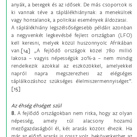
anyák, a betegek és az idősek. De más csoportok is
ki vannak téve a táplálékhiánynak: a menekültek
vagy hontalanok, a politikai események áldozatai.
A táplálékhiány legszélsőségesebb példáit azonban
a negyvenkét legkevésbé fejlett országban (LFO)
kell keresni, melyek közül huszonnyolc Afrikában
van.
[14]
„A fejlődő országok közel 780 millió
lakosa – vagyis népességük 20%-a – nem mindig
rendelkezik azokkal az eszközökkel, amelyekkel
napról napra megszerezheti az elégséges
táplálkozáshoz szükséges élelmiszermennyiséget”.
[15]
Az éhség éhséget szül
8.
A fejlődő országokban nem ritka, hogy az olyan
népesség, amely túl alacsony hozamú
mezőgazdaságból él, két aratás között éhezik. Ha
már az előző aratás is rossz volt, bekövetkezhet az