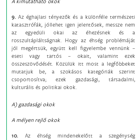
A kimutatható okok
9.
Az éghajlati tényezők és a különféle természeti
katasztrófák, jóllehet igen jelentősek, messze nem
az egyedüli okai az éhezésnek és a
rosszultápláltságnak. Hogy az éhség problémáját
jól megértsük, együtt kell figyelembe vennünk –
eseti vagy tartós – okait, valamint ezek
összeszövődését. Közülük itt most a legfőbbeket
mutatjuk be, a szokásos kategóriák szerint
csoportosítva; ezek gazdasági, társadalmi,
kulturális és politikai okok.
A) gazdasági okok
A mélyen rejlő okok
10.
Az éhség mindenekelőtt a szegénység