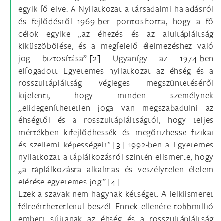
egyik fő elve. A Nyilatkozat a társadalmi haladásról
és fejlődésről 1969-ben pontosította, hogy a fő
célok egyike „az éhezés és az alultápláltság
kiküszöbölése, és a megfelelő élelmezéshez való
jog biztosítása”.
[2]
Ugyanígy az 1974-ben
elfogadott Egyetemes nyilatkozat az éhség és a
rosszultápláltság végleges megszüntetéséről
kijelenti, hogy minden személynek
„elidegeníthetetlen joga van megszabadulni az
éhségtől és a rosszultápláltságtól, hogy teljes
mértékben kifejlődhessék és megőrizhesse fizikai
és szellemi képességeit”.
[3]
1992-ben a Egyetemes
nyilatkozat a táplálkozásról szintén elismerte, hogy
„a táplálkozásra alkalmas és veszélytelen élelem
elérése egyetemes jog”.
[4]
Ezek a szavak nem hagynak kétséget. A lelkiismeret
félreérthetetlenül beszél. Ennek ellenére többmillió
embert sújtanak az éhség és a rosszultápláltság