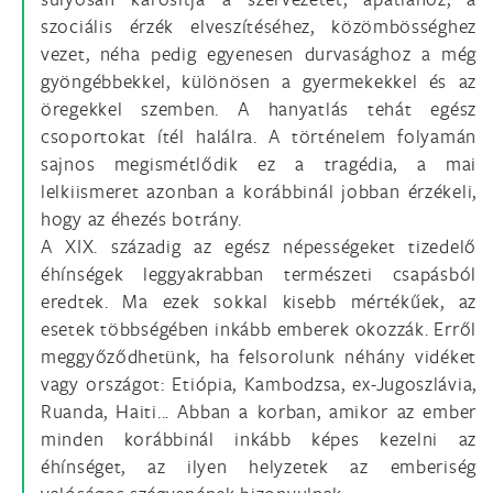
szociális érzék elveszítéséhez, közömbösséghez
vezet, néha pedig egyenesen durvasághoz a még
gyöngébbekkel, különösen a gyermekekkel és az
öregekkel szemben. A hanyatlás tehát egész
csoportokat ítél halálra. A történelem folyamán
sajnos megismétlődik ez a tragédia, a mai
lelkiismeret azonban a korábbinál jobban érzékeli,
hogy az éhezés botrány.
A XIX. századig az egész népességeket tizedelő
éhínségek leggyakrabban természeti csapásból
eredtek. Ma ezek sokkal kisebb mértékűek, az
esetek többségében inkább emberek okozzák. Erről
meggyőződhetünk, ha felsorolunk néhány vidéket
vagy országot: Etiópia, Kambodzsa, ex-Jugoszlávia,
Ruanda, Haiti... Abban a korban, amikor az ember
minden korábbinál inkább képes kezelni az
éhínséget, az ilyen helyzetek az emberiség