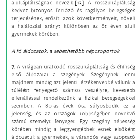
alultápláltságnak nevezik.
[13]
A rosszultápláltság
kedvez bizonyos fertőző és ragályos betegségek
terjedésének, erősíti azok következményeit; növeli
a halálozási arányt különösen az öt éven aluli
gyermekek körében.
A fő áldozatok: a sebezhetőbb népcsoportok
7.
A világban uralkodó rosszultápláltság és éhínség
első áldozatai a szegények. Szegénynek lenni
majdnem mindig azt jelenti: érzékenyebbé válunk a
túlélést fenyegető számos veszélyre, kevesebb
ellenállással rendelkezünk a fizikai betegségekkel
szemben. A 80-as évek óta súlyosbodik ez a
jelenség, és az országok többségében növekvő
számú személyt fenyeget. Egy szegény népesség
körében mindig a leggyengébbek esnek elsőként
áldozatul: a gyermekek, a várandós vagy szoptató