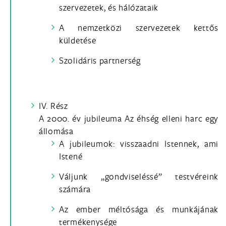
szervezetek, és hálózataik
A nemzetközi szervezetek kettős
küldetése
Szolidáris partnerség
IV. Rész
A 2000. év jubileuma Az éhség elleni harc egy
állomása
A jubileumok: visszaadni Istennek, ami
Istené
Váljunk „gondviseléssé” testvéreink
számára
Az ember méltósága és munkájának
termékenysége