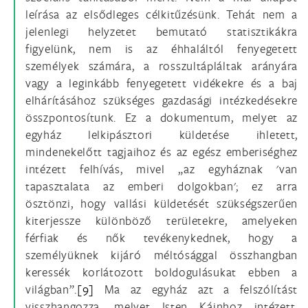
leírása az elsődleges célkitűzésünk. Tehát nem a
jelenlegi helyzetet bemutató statisztikákra
figyelünk, nem is az éhhaláltól fenyegetett
személyek számára, a rosszultápláltak arányára
vagy a leginkább fenyegetett vidékekre és a baj
elhárításához szükséges gazdasági intézkedésekre
összpontosítunk. Ez a dokumentum, melyet az
egyház lelkipásztori küldetése ihletett,
mindenekelőtt tagjaihoz és az egész emberiséghez
intézett felhívás, mivel „az egyháznak 'van
tapasztalata az emberi dolgokban'; ez arra
ösztönzi, hogy vallási küldetését szükségszerűen
kiterjessze különböző területekre, amelyeken
férfiak és nők tevékenykednek, hogy a
személyüknek kijáró méltósággal összhangban
keressék korlátozott boldogulásukat ebben a
világban”.
[9]
Ma az egyház azt a felszólítást
visszhangozza, melyet Isten Káinhoz intézett,