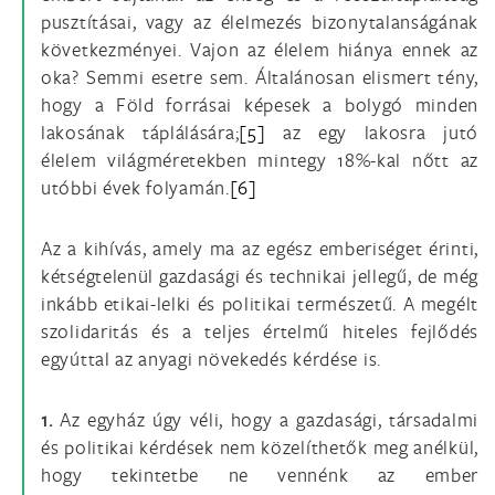
pusztításai, vagy az élelmezés bizonytalanságának
következményei. Vajon az élelem hiánya ennek az
oka? Semmi esetre sem. Általánosan elismert tény,
hogy a Föld forrásai képesek a bolygó minden
lakosának táplálására;
[5]
az egy lakosra jutó
élelem világméretekben mintegy 18%-kal nőtt az
utóbbi évek folyamán.
[6]
Az a kihívás, amely ma az egész emberiséget érinti,
kétségtelenül gazdasági és technikai jellegű, de még
inkább etikai-lelki és politikai természetű. A megélt
szolidaritás és a teljes értelmű hiteles fejlődés
egyúttal az anyagi növekedés kérdése is.
1.
Az egyház úgy véli, hogy a gazdasági, társadalmi
és politikai kérdések nem közelíthetők meg anélkül,
hogy tekintetbe ne vennénk az ember