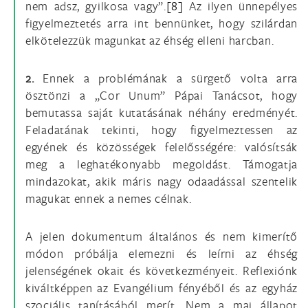
nem adsz, gyilkosa vagy”.
[8]
Az ilyen ünnepélyes
figyelmeztetés arra int bennünket, hogy szilárdan
elkötelezzük magunkat az éhség elleni harcban.
2.
Ennek a problémának a sürgető volta arra
ösztönzi a „Cor Unum” Pápai Tanácsot, hogy
bemutassa saját kutatásának néhány eredményét.
Feladatának tekinti, hogy figyelmeztessen az
egyének és közösségek felelősségére: valósítsák
meg a leghatékonyabb megoldást. Támogatja
mindazokat, akik máris nagy odaadással szentelik
magukat ennek a nemes célnak.
A jelen dokumentum általános és nem kimerítő
módon próbálja elemezni és leírni az éhség
jelenségének okait és következményeit. Reflexiónk
kiváltképpen az Evangélium fényéből és az egyház
szociális tanításából merít. Nem a mai állapot