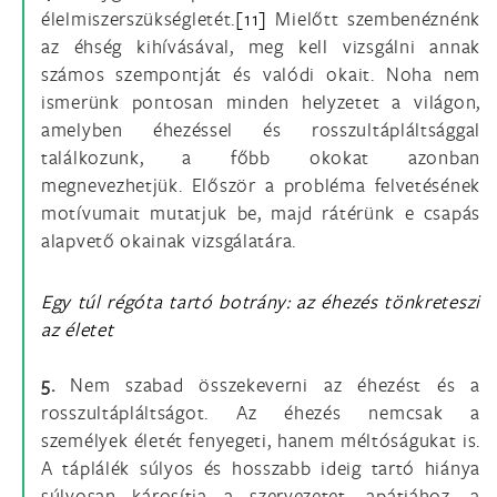
élelmiszerszükségletét.
[11]
Mielőtt szembenéznénk
az éhség kihívásával, meg kell vizsgálni annak
számos szempontját és valódi okait. Noha nem
ismerünk pontosan minden helyzetet a világon,
amelyben éhezéssel és rosszultápláltsággal
találkozunk, a főbb okokat azonban
megnevezhetjük. Először a probléma felvetésének
motívumait mutatjuk be, majd rátérünk e csapás
alapvető okainak vizsgálatára.
Egy túl régóta tartó botrány: az éhezés tönkreteszi
az életet
5.
Nem szabad összekeverni az éhezést és a
rosszultápláltságot. Az éhezés nemcsak a
személyek életét fenyegeti, hanem méltóságukat is.
A táplálék súlyos és hosszabb ideig tartó hiánya
súlyosan károsítja a szervezetet, apátiához, a