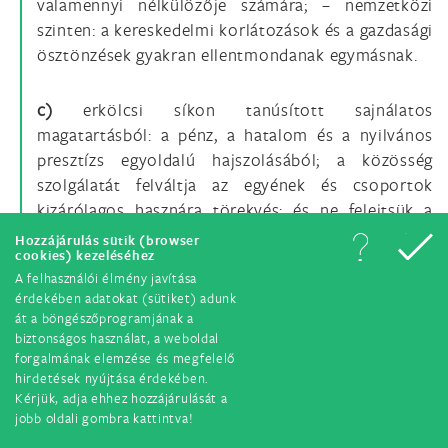
valamennyi nélkülözője számára; – nemzetközi
szinten: a kereskedelmi korlátozások és a gazdasági
ösztönzések gyakran ellentmondanak egymásnak.
c)
erkölcsi síkon tanúsított sajnálatos
magatartásból: a pénz, a hatalom és a nyilvános
presztízs egyoldalú hajszolásából; a közösség
szolgálatát felváltja az egyének és csoportok
kizárólagos hasznára törekvés; és ne felejtsük a
jelentős, különféle formákat öltő kiterjedt
Hozzájárulás sütik (browser
cookies) kezeléséhez
korrupciót sem, melytől egyetlen ország sem
A felhasználói élmény javítása
mondhatja magát mentesnek.
érdekében adatokat (sütiket) adunk
át a böngészőprogramjának a
Mindez nyilvánvalóvá teszi az emberi cselekvés
biztonságos használat, a weboldal
forgalmának elemzése és megfelelő
esetlegességét. Gyakran ugyanis minden jó szándék
hirdetések nyújtása érdekében.
ellenére olyan hibákat követünk el, amelyek aztán
Kérjük, adja ehhez hozzájárulását a
bizonytalanná teszik a helyzetet. Ezek feltárása már
jobb oldali gombra kattintva!
lépést jelent megoldásuk felé.