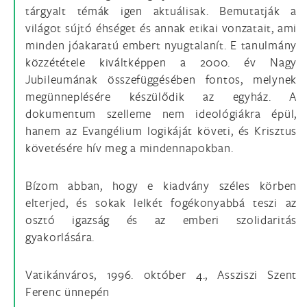
tárgyalt témák igen aktuálisak. Bemutatják a
világot sújtó éhséget és annak etikai vonzatait, ami
minden jóakaratú embert nyugtalanít. E tanulmány
közzététele kiváltképpen a 2000. év Nagy
Jubileumának összefüggésében fontos, melynek
megünneplésére készülődik az egyház. A
dokumentum szelleme nem ideológiákra épül,
hanem az Evangélium logikáját követi, és Krisztus
követésére hív meg a mindennapokban.
Bízom abban, hogy e kiadvány széles körben
elterjed, és sokak lelkét fogékonyabbá teszi az
osztó igazság és az emberi szolidaritás
gyakorlására.
Vatikánváros, 1996. október 4., Assziszi Szent
Ferenc ünnepén