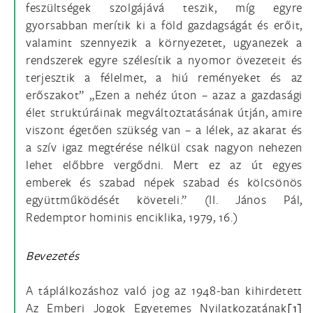
feszültségek szolgájává teszik, míg egyre
gyorsabban merítik ki a föld gazdagságát és erőit,
valamint szennyezik a környezetet, ugyanezek a
rendszerek egyre szélesítik a nyomor övezeteit és
terjesztik a félelmet, a hiú reményeket és az
erőszakot” „Ezen a nehéz úton – azaz a gazdasági
élet struktúráinak megváltoztatásának útján, amire
viszont égetően szükség van – a lélek, az akarat és
a szív igaz megtérése nélkül csak nagyon nehezen
lehet előbbre vergődni. Mert ez az út egyes
emberek és szabad népek szabad és kölcsönös
együttműködését követeli.” (II. János Pál,
Redemptor hominis enciklika, 1979, 16.)
Bevezetés
A táplálkozáshoz való jog az 1948-ban kihirdetett
Az Emberi Jogok Egyetemes Nyilatkozatának
[1]