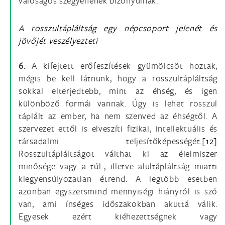
valóságos szégyenének bizonyulnak.
A rosszultápláltság egy népcsoport jelenét és
jövőjét veszélyezteti
6.
A kifejtett erőfeszítések gyümölcsöt hoztak,
mégis be kell látnunk, hogy a rosszultápláltság
sokkal elterjedtebb, mint az éhség, és igen
különböző formái vannak. Úgy is lehet rosszul
táplált az ember, ha nem szenved az éhségtől. A
szervezet ettől is elveszíti fizikai, intellektuális és
társadalmi teljesítőképességét.
[12]
Rosszultápláltságot válthat ki az élelmiszer
minősége vagy a túl-, illetve alultápláltság miatti
kiegyensúlyozatlan étrend. A legtöbb esetben
azonban egyszersmind mennyiségi hiányról is szó
van, ami ínséges időszakokban akuttá válik.
Egyesek ezért kiéhezettségnek vagy