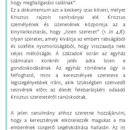
hogy meghallgatást találnak”.
Ez a dokumentum azt a keskeny utat követi, melyet
Krisztus rajzolt tanítványai elé. Krisztus
személyének és üzenetének központja az a
kinyilatkoztatás, hogy „Isten szeretet” (1 Jn 4,8):
olyan szeretet, amely kiváltja az embert rabságából
és sokféle nyomorúságából, hogy visszaadja neki
teljes méltóságát. A századok során az egyház
számtalan konkrét jelét adta Isten e
gondoskodásának. Az egyház története úgy is
felfogható, mint a keresztények szeretete a
legszegényebbek iránt, akik szükségben szenvedő
testvéreik előtt az életét felebarátjáért odaadó
Krisztus szeretetéről tanúskodtak.
A jelen tanulmány ahhoz szeretne hozzájárulni,
hogy a keresztények elkötelezzék magukat a ma
emberének sürgető segélykiáltása hallatán. Az itt