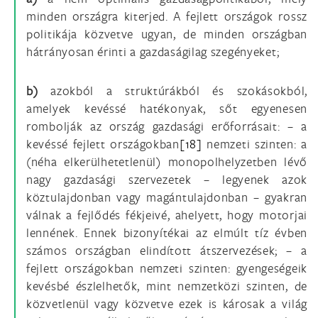
minden országra kiterjed. A fejlett országok rossz
politikája közvetve ugyan, de minden országban
hátrányosan érinti a gazdaságilag szegényeket;
b)
azokból a struktúrákból és szokásokból,
amelyek kevéssé hatékonyak, sőt egyenesen
rombolják az ország gazdasági erőforrásait: – a
kevéssé fejlett országokban
[18]
nemzeti szinten: a
(néha elkerülhetetlenül) monopolhelyzetben lévő
nagy gazdasági szervezetek – legyenek azok
köztulajdonban vagy magántulajdonban – gyakran
válnak a fejlődés fékjeivé, ahelyett, hogy motorjai
lennének. Ennek bizonyítékai az elmúlt tíz évben
számos országban elindított átszervezések; – a
fejlett országokban nemzeti szinten: gyengeségeik
kevésbé észlelhetők, mint nemzetközi szinten, de
közvetlenül vagy közvetve ezek is károsak a világ