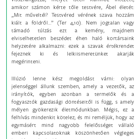
amikor számon kérte tőle testvére, Ábel életét:
„Mit műveltél? Testvéred vérének szava hozzám
kiált a földről...” (Ter 4,10). Nem jogtalan vagy
támadó túlzás ezt a kemény, majdnem
elviselhetetlen beszédet éhen haló kortársaink
helyzetére alkalmazni: ezek a szavak értékrendet
fejeznek ki és lelkiismeretünket akarják
megérinteni.
Illúzió lenne kész megoldást várni: olyan
jelenséggel állunk szemben, amely a vezetők, az
irányítók, egyben azonban a termelők és a
fogyasztók gazdasági döntéseitől is függ, s amely
mélyen gyökerezik életmódunkban. Mégis, ez a
felhívás mindenkit kötelez; és mi reméljük, hogy az
egymásért mind nagyobb felelősséget vállaló
emberi kapcsolatoknak köszönhetően végleges