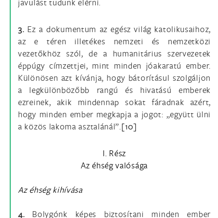
javulást tudunk elérni.
3.
Ez a dokumentum az egész világ katolikusaihoz,
az e téren illetékes nemzeti és nemzetközi
vezetőkhöz szól, de a humanitárius szervezetek
éppúgy címzettjei, mint minden jóakaratú ember.
Különösen azt kívánja, hogy bátorításul szolgáljon
a legkülönbözőbb rangú és hivatású emberek
ezreinek, akik mindennap sokat fáradnak azért,
hogy minden ember megkapja a jogot: „együtt ülni
a közös lakoma asztalánál”.
[10]
I. Rész
Az éhség valósága
Az éhség kihívása
4.
Bolygónk képes biztosítani minden ember