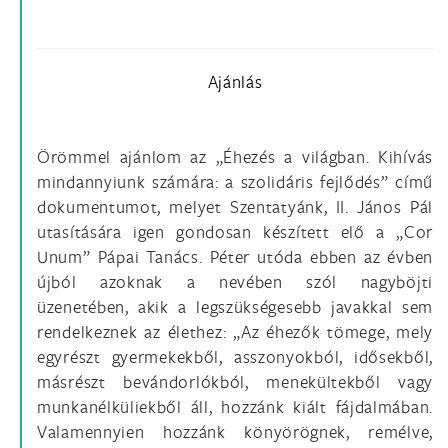
Ajánlás
Örömmel ajánlom az „Éhezés a világban. Kihívás
mindannyiunk számára: a szolidáris fejlődés” című
dokumentumot, melyet Szentatyánk, II. János Pál
utasítására igen gondosan készített elő a „Cor
Unum” Pápai Tanács. Péter utóda ebben az évben
újból azoknak a nevében szól nagyböjti
üzenetében, akik a legszükségesebb javakkal sem
rendelkeznek az élethez: „Az éhezők tömege, mely
egyrészt gyermekekből, asszonyokból, idősekből,
másrészt bevándorlókból, menekültekből vagy
munkanélküliekből áll, hozzánk kiált fájdalmában.
Valamennyien hozzánk könyörögnek, remélve,