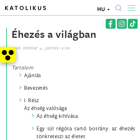
KATOLIKUS
HU
Éhezés a világban
1996. október 4., péntek 12:00
Tartalom
Ajánlás
Bevezetés
I. Rész
Az éhség valósága
Az éhség kihívása
Egy túl régóta tartó botrány: az éhezés
tönkreteszi az életet