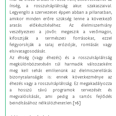
ínség, a rosszultápláltság akut szakaszaival.
Legyengíti a szervezetet éppen abban a pillanatban,
amikor minden erőre szükség lenne a következő
aratás előkészítéséhez. Az élelmiszerhiány
veszélyezteti a jövőt: megeszik a vetőmagot,
kifosztják a természeti forrásokat, ezzel
felgyorsítják a talaj erózióját, romlását vagy
elsivatagosodását.
Az éhség (vagy éhezés) és a rosszultápláltság
megkülönböztetésén túl harmadik változatként
meg kell tehát említenünk az élelmiszerellátás
bizonytalanságát is: ennek következménye az
éhezés vagy a rosszultápláltság. Ez megakadályozza
a hosszú távú programok tervezését és
megvalósítását, ami pedig a tartós fejlődés
beindításához nélkülözhetetlen.
[16]