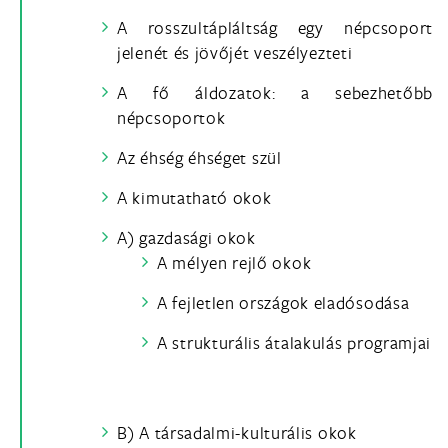
A rosszultápláltság egy népcsoport
jelenét és jövőjét veszélyezteti
A fő áldozatok: a sebezhetőbb
népcsoportok
Az éhség éhséget szül
A kimutatható okok
A) gazdasági okok
A mélyen rejlő okok
A fejletlen országok eladósodása
A strukturális átalakulás programjai
B) A társadalmi-kulturális okok