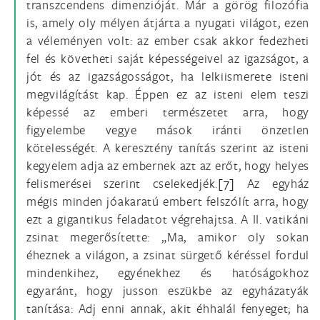
transzcendens dimenzióját. Már a görög filozófia
is, amely oly mélyen átjárta a nyugati világot, ezen
a véleményen volt: az ember csak akkor fedezheti
fel és követheti saját képességeivel az igazságot, a
jót és az igazságosságot, ha lelkiismerete isteni
megvilágítást kap. Éppen ez az isteni elem teszi
képessé az emberi természetet arra, hogy
figyelembe vegye mások iránti önzetlen
kötelességét. A keresztény tanítás szerint az isteni
kegyelem adja az embernek azt az erőt, hogy helyes
felismerései szerint cselekedjék.
[7]
Az egyház
mégis minden jóakaratú embert felszólít arra, hogy
ezt a gigantikus feladatot végrehajtsa. A II. vatikáni
zsinat megerősítette: „Ma, amikor oly sokan
éheznek a világon, a zsinat sürgető kéréssel fordul
mindenkihez, egyénekhez és hatóságokhoz
egyaránt, hogy jusson eszükbe az egyházatyák
tanítása: Adj enni annak, akit éhhalál fenyeget; ha