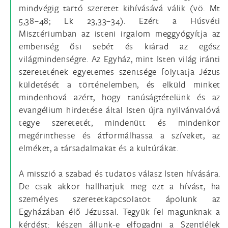
mindvégig tartó szeretet kihívásává válik (vö. Mt
5,38–48; Lk 23,33–34). Ezért a Húsvéti
Misztériumban az isteni irgalom meggyógyítja az
emberiség ősi sebét és kiárad az egész
világmindenségre. Az Egyház, mint Isten világ iránti
szeretetének egyetemes szentsége folytatja Jézus
küldetését a történelemben, és elküld minket
mindenhová azért, hogy tanúságtételünk és az
evangélium hirdetése által Isten újra nyilvánvalóvá
tegye szeretetét, mindenütt és mindenkor
megérinthesse és átformálhassa a szíveket, az
elméket, a társadalmakat és a kultúrákat.
A misszió a szabad és tudatos válasz Isten hívására.
De csak akkor hallhatjuk meg ezt a hívást, ha
személyes szeretetkapcsolatot ápolunk az
Egyházában élő Jézussal. Tegyük fel magunknak a
kérdést: készen állunk-e elfogadni a Szentlélek