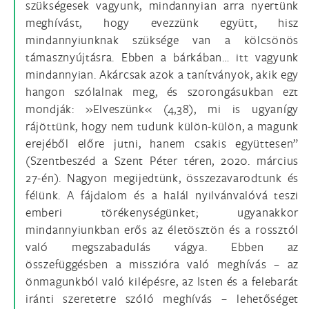
szükségesek vagyunk, mindannyian arra nyertünk
meghívást, hogy evezzünk együtt, hisz
mindannyiunknak szüksége van a kölcsönös
támasznyújtásra. Ebben a bárkában… itt vagyunk
mindannyian. Akárcsak azok a tanítványok, akik egy
hangon szólalnak meg, és szorongásukban ezt
mondják: »Elveszünk« (4,38), mi is ugyanígy
rájöttünk, hogy nem tudunk külön-külön, a magunk
erejéből előre jutni, hanem csakis együttesen”
(Szentbeszéd a Szent Péter téren, 2020. március
27-én). Nagyon megijedtünk, összezavarodtunk és
félünk. A fájdalom és a halál nyilvánvalóvá teszi
emberi törékenységünket; ugyanakkor
mindannyiunkban erős az életösztön és a rossztól
való megszabadulás vágya. Ebben az
összefüggésben a misszióra való meghívás – az
önmagunkból való kilépésre, az Isten és a felebarát
iránti szeretetre szóló meghívás – lehetőséget