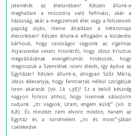
jelenlétét az életünkben? Készen állunk-e
meghallani a misszióra való felhívást, akár a
házasság, akár a megszentelt élet vagy a felszentelt
papság útján, illetve általában a hétköznapi
életünkben? Készen állunk-e elfogadni a küldetést
bárhová, hogy tanúságot tegyünk az irgalmas
Atyaistenbe vetett hitünkről, hogy Jézus Krisztus
megváltásának evangéliumát hirdessük, hogy
megosszuk a Szentlélek isteni életét, így építve az
Egyházat? Készen állunk-e, ahogyan Szűz Mária,
Jézus édesanyja, hogy fenntartás nélkül szolgáljuk
Isten akaratát (vö. Lk 1,38)? Ez a belső készség
nagyon fontos ahhoz, hogy Istennek válaszolni
tudjunk: „Itt vagyok, Uram, engem küldj” (vö. Iz
6,8). És mindezt nem elvont módon, hanem az
Egyház és a történelem „itt és most”-jában
cselekedve.