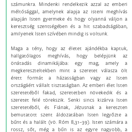
számunkra. Mindenki rendelkezik azzal az emberi
méltósággal, amelynek alapja az isteni meghívás
alapján Isten gyermeke és hogy olyanná váljon a
keresztség szentségében és a hit szabadságában,
amilyenek Isten szívében mindig is voltunk.
Maga a tény, hogy az életet ajándékba kaptuk,
hallgatólagos meghívás, hogy belépjünk az
önátadás dinamikájába: egy mag, amely a
megkereszteltekben mint a szeretet válasza ölt
érett formát a házasságban vagy az Isten
országáért vállalt tisztaságban. Az emberi élet Isten
szeretetéből fakad, szeretetben növekedik és a
szeretet felé törekszik. Senki sincs kizárva Isten
szeretetéből, és Fiának, Jézusnak a kereszten
bemutatott szent áldozatában Isten legyőzte a
bűnt és a halált (vö. Róm 8,31–39). Isten számára a
rossz, sőt, még a bűn is az egyre nagyobb, a