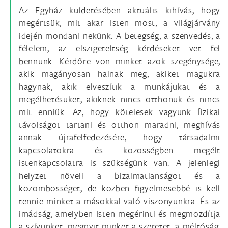
Az Egyház küldetésében aktuális kihívás, hogy
megértsük, mit akar Isten most, a világjárvány
idején mondani nekünk. A betegség, a szenvedés, a
félelem, az elszigeteltség kérdéseket vet fel
bennünk. Kérdőre von minket azok szegénysége,
akik magányosan halnak meg, akiket magukra
hagynak, akik elveszítik a munkájukat és a
megélhetésüket, akiknek nincs otthonuk és nincs
mit enniük. Az, hogy kötelesek vagyunk fizikai
távolságot tartani és otthon maradni, meghívás
annak újrafelfedezésére, hogy társadalmi
kapcsolatokra és közösségben megélt
istenkapcsolatra is szükségünk van. A jelenlegi
helyzet növeli a bizalmatlanságot és a
közömbösséget, de közben figyelmesebbé is kell
tennie minket a másokkal való viszonyunkra. És az
imádság, amelyben Isten megérinti és megmozdítja
a szívünket, megnyit minket a szeretet, a méltóság,