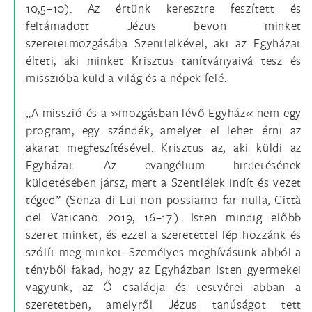
10,5–10). Az értünk keresztre feszített és
feltámadott Jézus bevon minket
szeretetmozgásába Szentlelkével, aki az Egyházat
élteti, aki minket Krisztus tanítványaivá tesz és
misszióba küld a világ és a népek felé.
„A misszió és a »mozgásban lévő Egyház« nem egy
program, egy szándék, amelyet el lehet érni az
akarat megfeszítésével. Krisztus az, aki küldi az
Egyházat. Az evangélium hirdetésének
küldetésében jársz, mert a Szentlélek indít és vezet
téged” (Senza di Lui non possiamo far nulla, Città
del Vaticano 2019, 16–17.). Isten mindig előbb
szeret minket, és ezzel a szeretettel lép hozzánk és
szólít meg minket. Személyes meghívásunk abból a
tényből fakad, hogy az Egyházban Isten gyermekei
vagyunk, az Ő családja és testvérei abban a
szeretetben, amelyről Jézus tanúságot tett