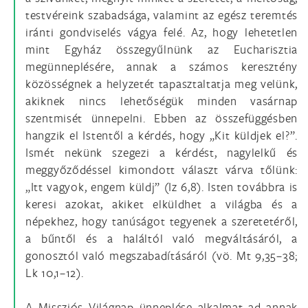
testvéreink szabadsága, valamint az egész teremtés
iránti gondviselés vágya felé. Az, hogy lehetetlen
mint Egyház összegyűlnünk az Eucharisztia
megünneplésére, annak a számos keresztény
közösségnek a helyzetét tapasztaltatja meg velünk,
akiknek nincs lehetőségük minden vasárnap
szentmisét ünnepelni. Ebben az összefüggésben
hangzik el Istentől a kérdés, hogy „Kit küldjek el?”.
Ismét nekünk szegezi a kérdést, nagylelkű és
meggyőződéssel kimondott választ várva tőlünk:
„Itt vagyok, engem küldj” (Iz 6,8). Isten továbbra is
keresi azokat, akiket elküldhet a világba és a
népekhez, hogy tanúságot tegyenek a szeretetéről,
a bűntől és a haláltól való megváltásáról, a
gonosztól való megszabadításáról (vö. Mt 9,35–38;
Lk 10,1–12).
A Missziós Világnap ünneplése alkalmat ad annak