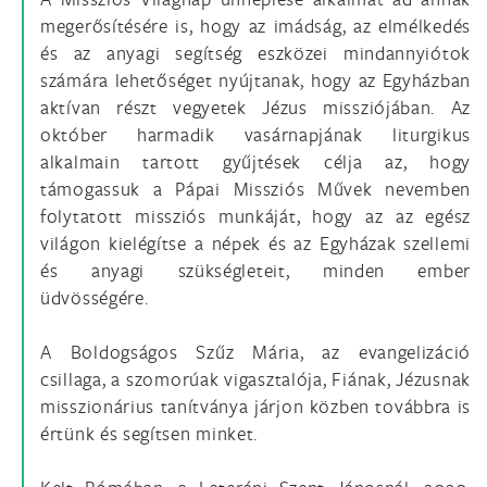
megerősítésére is, hogy az imádság, az elmélkedés
és az anyagi segítség eszközei mindannyiótok
számára lehetőséget nyújtanak, hogy az Egyházban
aktívan részt vegyetek Jézus missziójában. Az
október harmadik vasárnapjának liturgikus
alkalmain tartott gyűjtések célja az, hogy
támogassuk a Pápai Missziós Művek nevemben
folytatott missziós munkáját, hogy az az egész
világon kielégítse a népek és az Egyházak szellemi
és anyagi szükségleteit, minden ember
üdvösségére.
A Boldogságos Szűz Mária, az evangelizáció
csillaga, a szomorúak vigasztalója, Fiának, Jézusnak
misszionárius tanítványa járjon közben továbbra is
értünk és segítsen minket.