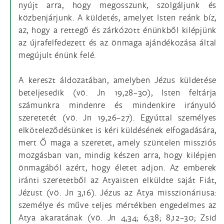
nyújt arra, hogy megosszunk, szolgáljunk és
közbenjárjunk. A küldetés, amelyet Isten reánk bíz,
az, hogy a rettegő és zárkózott énünkből kilépjünk
az újrafelfedezett és az önmaga ajándékozása által
megújult énünk felé.
A kereszt áldozatában, amelyben Jézus küldetése
beteljesedik (vö. Jn 19,28–30), Isten feltárja
számunkra mindenre és mindenkire irányuló
szeretetét (vö. Jn 19,26–27). Egyúttal személyes
elköteleződésünket is kéri küldésének elfogadására,
mert Ő maga a szeretet, amely szüntelen missziós
mozgásban van, mindig készen arra, hogy kilépjen
önmagából azért, hogy életet adjon. Az emberek
iránti szeretetből az Atyaisten elküldte saját Fiát,
Jézust (vö. Jn 3,16). Jézus az Atya misszionáriusa:
személye és műve teljes mértékben engedelmes az
Atya akaratának (vö. Jn 4,34; 6,38; 8,12–30; Zsid