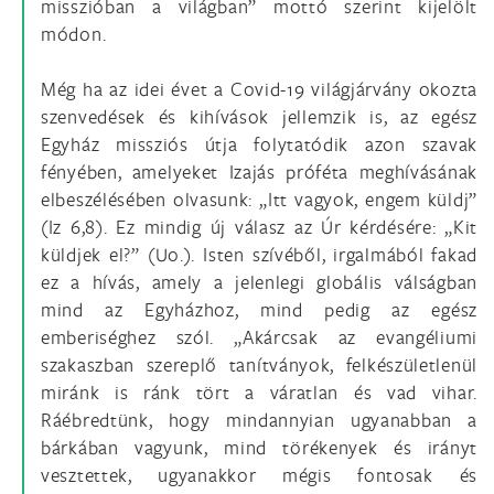
misszióban a világban” mottó szerint kijelölt
módon.
Még ha az idei évet a Covid-19 világjárvány okozta
szenvedések és kihívások jellemzik is, az egész
Egyház missziós útja folytatódik azon szavak
fényében, amelyeket Izajás próféta meghívásának
elbeszélésében olvasunk: „Itt vagyok, engem küldj”
(Iz 6,8). Ez mindig új válasz az Úr kérdésére: „Kit
küldjek el?” (Uo.). Isten szívéből, irgalmából fakad
ez a hívás, amely a jelenlegi globális válságban
mind az Egyházhoz, mind pedig az egész
emberiséghez szól. „Akárcsak az evangéliumi
szakaszban szereplő tanítványok, felkészületlenül
miránk is ránk tört a váratlan és vad vihar.
Ráébredtünk, hogy mindannyian ugyanabban a
bárkában vagyunk, mind törékenyek és irányt
vesztettek, ugyanakkor mégis fontosak és