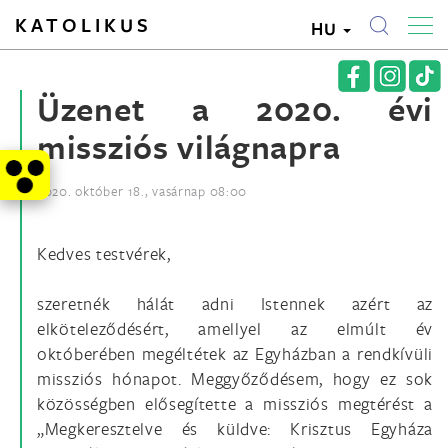
KATOLIKUS
HU
Üzenet a 2020. évi
missziós világnapra
2020. október 18., vasárnap 08:00
Kedves testvérek,
szeretnék hálát adni Istennek azért az
elköteleződésért, amellyel az elmúlt év
októberében megéltétek az Egyházban a rendkívüli
missziós hónapot. Meggyőződésem, hogy ez sok
közösségben elősegítette a missziós megtérést a
„Megkeresztelve és küldve: Krisztus Egyháza