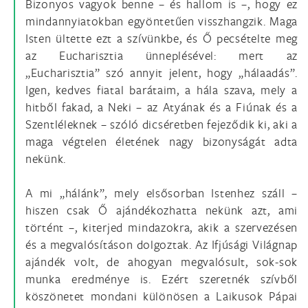
Bizonyos vagyok benne – és hallom is –, hogy ez
mindannyiatokban egyöntetűen visszhangzik. Maga
Isten ültette ezt a szívünkbe, és Ő pecsételte meg
az Eucharisztia ünneplésével: mert az
„Eucharisztia” szó annyit jelent, hogy „hálaadás”.
Igen, kedves fiatal barátaim, a hála szava, mely a
hitből fakad, a Neki – az Atyának és a Fiúnak és a
Szentléleknek – szóló dicséretben fejeződik ki, aki a
maga végtelen életének nagy bizonyságát adta
nekünk.
A mi „hálánk”, mely elsősorban Istenhez száll –
hiszen csak Ő ajándékozhatta nekünk azt, ami
történt –, kiterjed mindazokra, akik a szervezésen
és a megvalósításon dolgoztak. Az Ifjúsági Világnap
ajándék volt, de ahogyan megvalósult, sok-sok
munka eredménye is. Ezért szeretnék szívből
köszönetet mondani különösen a Laikusok Pápai