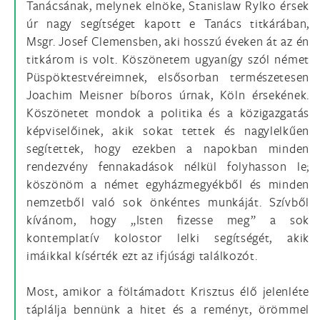
Tanácsának, melynek elnöke, Stanislaw Rylko érsek
úr nagy segítséget kapott e Tanács titkárában,
Msgr. Josef Clemensben, aki hosszú éveken át az én
titkárom is volt. Köszönetem ugyanígy szól német
Püspöktestvéreimnek, elsősorban természetesen
Joachim Meisner bíboros úrnak, Köln érsekének.
Köszönetet mondok a politika és a közigazgatás
képviselőinek, akik sokat tettek és nagylelkűen
segítettek, hogy ezekben a napokban minden
rendezvény fennakadások nélkül folyhasson le;
köszönöm a német egyházmegyékből és minden
nemzetből való sok önkéntes munkáját. Szívből
kívánom, hogy „Isten fizesse meg” a sok
kontemplatív kolostor lelki segítségét, akik
imáikkal kísérték ezt az ifjúsági találkozót.
Most, amikor a föltámadott Krisztus élő jelenléte
táplálja bennünk a hitet és a reményt, örömmel