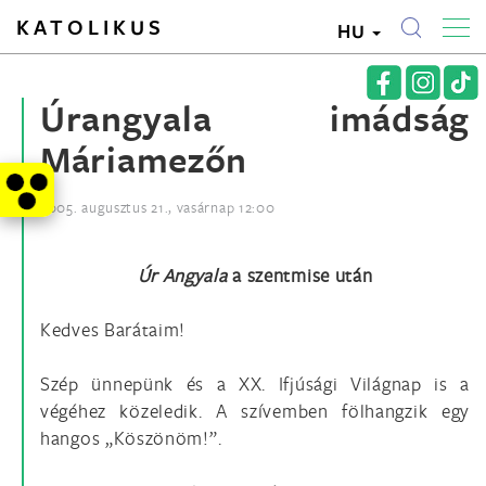
KATOLIKUS
HU
Úrangyala imádság
Máriamezőn
2005. augusztus 21., vasárnap 12:00
Úr Angyala
a szentmise után
Kedves Barátaim!
Szép ünnepünk és a XX. Ifjúsági Világnap is a
végéhez közeledik. A szívemben fölhangzik egy
hangos „Köszönöm!”.