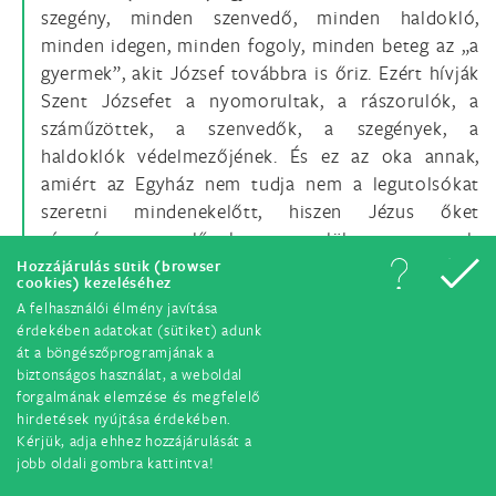
szegény, minden szenvedő, minden haldokló,
minden idegen, minden fogoly, minden beteg az „a
gyermek”, akit József továbbra is őriz. Ezért hívják
Szent Józsefet a nyomorultak, a rászorulók, a
száműzöttek, a szenvedők, a szegények, a
haldoklók védelmezőjének. És ez az oka annak,
amiért az Egyház nem tudja nem a legutolsókat
szeretni mindenekelőtt, hiszen Jézus őket
részesítette előnyben, velük azonosult
személyesen. Ugyanezt a gondoskodást és
Hozzájárulás sütik (browser
cookies) kezeléséhez
felelősséget kell megtanulnunk Józseftől: szeretni a
A felhasználói élmény javítása
gyermeket és anyját; szeretni a szentségeket és a
érdekében adatokat (sütiket) adunk
szeretetet; szeretni az Egyházat és a szegényeket. E
át a böngészőprogramjának a
biztonságos használat, a weboldal
valóságok mindegyike mindig a
gyermek és anyja
.
forgalmának elemzése és megfelelő
hirdetések nyújtása érdekében.
6.
Dolgozó apa
Kérjük, adja ehhez hozzájárulását a
jobb oldali gombra kattintva!
A Szent Józsefet jellemző egyik vonás, mely az első