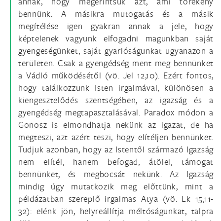
annak, hogy megérintsük azt, ami törékeny
bennünk. A másikra mutogatás és a másik
megítélése igen gyakran annak a jele, hogy
képtelenek vagyunk elfogadni magunkban saját
gyengeségünket, saját gyarlóságunkat ugyanazon a
területen. Csak a gyengédség ment meg bennünket
a Vádló működésétől (vö. Jel 12,10). Ezért fontos,
hogy találkozzunk Isten irgalmával, különösen a
kiengesztelődés szentségében, az igazság és a
gyengédség megtapasztalásával. Paradox módon a
Gonosz is elmondhatja nekünk az igazat, de ha
megteszi, azt azért teszi, hogy elítéljen bennünket.
Tudjuk azonban, hogy az Istentől származó Igazság
nem elítél, hanem befogad, átölel, támogat
bennünket, és megbocsát nekünk. Az Igazság
mindig úgy mutatkozik meg előttünk, mint a
példázatban szereplő irgalmas Atya (vö. Lk 15,11-
32): elénk jön, helyreállítja méltóságunkat, talpra