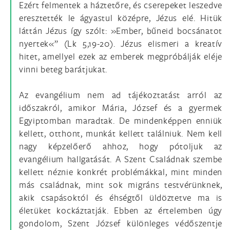
Ezért felmentek a háztetőre, és cserepeket leszedve
eresztették le ágyastul középre, Jézus elé. Hitük
láttán Jézus így szólt: »Ember, bűneid bocsánatot
nyertek«” (Lk 5,19-20). Jézus elismeri a kreatív
hitet, amellyel ezek az emberek megpróbálják eléje
vinni beteg barátjukat.
Az evangélium nem ad tájékoztatást arról az
időszakról, amikor Mária, József és a gyermek
Egyiptomban maradtak. De mindenképpen enniük
kellett, otthont, munkát kellett találniuk. Nem kell
nagy képzelőerő ahhoz, hogy pótoljuk az
evangélium hallgatását. A Szent Családnak szembe
kellett néznie konkrét problémákkal, mint minden
más családnak, mint sok migráns testvérünknek,
akik csapásoktól és éhségtől üldöztetve ma is
életüket kockáztatják. Ebben az értelemben úgy
gondolom, Szent József különleges védőszentje