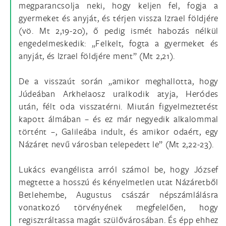
megparancsolja neki, hogy keljen fel, fogja a
gyermeket és anyját, és térjen vissza Izrael földjére
(vö. Mt 2,19-20), ő pedig ismét habozás nélkül
engedelmeskedik: „Felkelt, fogta a gyermeket és
anyját, és Izrael földjére ment” (Mt 2,21).
De a visszaút során „amikor meghallotta, hogy
Júdeában Arkhelaosz uralkodik atyja, Heródes
után, félt oda visszatérni. Miután figyelmeztetést
kapott álmában – és ez már negyedik alkalommal
történt –, Galileába indult, és amikor odaért, egy
Názáret nevű városban telepedett le” (Mt 2,22-23).
Lukács evangélista arról számol be, hogy József
megtette a hosszú és kényelmetlen utat Názáretből
Betlehembe, Augustus császár népszámlálásra
vonatkozó törvényének megfelelően, hogy
regisztráltassa magát szülővárosában. És épp ehhez