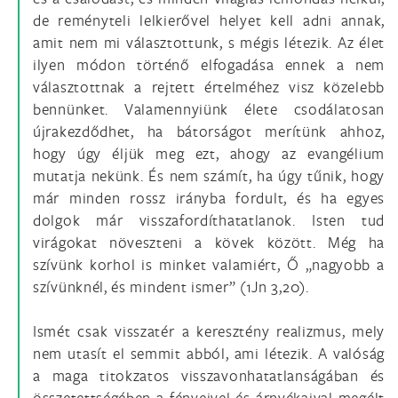
de reményteli lelkierővel helyet kell adni annak,
amit nem mi választottunk, s mégis létezik. Az élet
ilyen módon történő elfogadása ennek a nem
választottnak a rejtett értelméhez visz közelebb
bennünket. Valamennyiünk élete csodálatosan
újrakezdődhet, ha bátorságot merítünk ahhoz,
hogy úgy éljük meg ezt, ahogy az evangélium
mutatja nekünk. És nem számít, ha úgy tűnik, hogy
már minden rossz irányba fordult, és ha egyes
dolgok már visszafordíthatatlanok. Isten tud
virágokat növeszteni a kövek között. Még ha
szívünk korhol is minket valamiért, Ő „nagyobb a
szívünknél, és mindent ismer” (1Jn 3,20).
Ismét csak visszatér a keresztény realizmus, mely
nem utasít el semmit abból, ami létezik. A valóság
a maga titokzatos visszavonhatatlanságában és
összetettségében a fényeivel és árnyékaival megélt