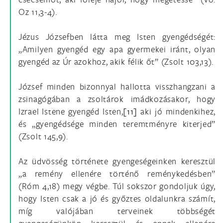
Oz 11,3-4).
Jézus Józsefben látta meg Isten gyengédségét:
„Amilyen gyengéd egy apa gyermekei iránt, olyan
gyengéd az Úr azokhoz, akik félik őt” (Zsolt 103,13).
József minden bizonnyal hallotta visszhangzani a
zsinagógában a zsoltárok imádkozásakor, hogy
Izrael Istene gyengéd Isten,
[11]
aki jó mindenkihez,
és „gyengédsége minden teremtményre kiterjed”
(Zsolt 145,9).
Az üdvösség története gyengeségeinken keresztül
„a remény ellenére történő reménykedésben”
(Róm 4,18) megy végbe. Túl sokszor gondoljuk úgy,
hogy Isten csak a jó és győztes oldalunkra számít,
míg valójában terveinek többségét