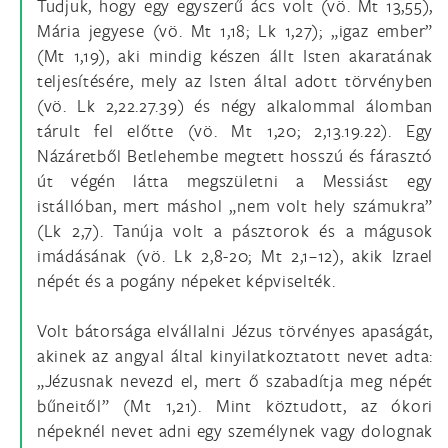
Tudjuk, hogy egy egyszerű ács volt (vö. Mt 13,55),
Mária jegyese (vö. Mt 1,18; Lk 1,27); „igaz ember”
(Mt 1,19), aki mindig készen állt Isten akaratának
teljesítésére, mely az Isten által adott törvényben
(vö. Lk 2,22.27.39) és négy alkalommal álomban
tárult fel előtte (vö. Mt 1,20; 2,13.19.22). Egy
Názáretből Betlehembe megtett hosszú és fárasztó
út végén látta megszületni a Messiást egy
istállóban, mert máshol „nem volt hely számukra”
(Lk 2,7). Tanúja volt a pásztorok és a mágusok
imádásának (vö. Lk 2,8-20; Mt 2,1–12), akik Izrael
népét és a pogány népeket képviselték.
Volt bátorsága elvállalni Jézus törvényes apaságát,
akinek az angyal által kinyilatkoztatott nevet adta:
„Jézusnak nevezd el, mert ő szabadítja meg népét
bűneitől” (Mt 1,21). Mint köztudott, az ókori
népeknél nevet adni egy személynek vagy dolognak