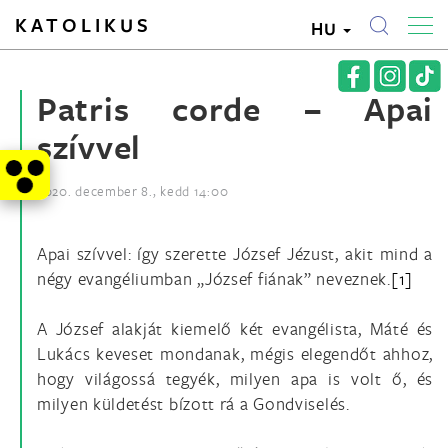
KATOLIKUS
HU
Patris corde – Apai
szívvel
2020. december 8., kedd 14:00
Apai szívvel: így szerette József Jézust, akit mind a
négy evangéliumban „József fiának” neveznek.
[1]
A József alakját kiemelő két evangélista, Máté és
Lukács keveset mondanak, mégis elegendőt ahhoz,
hogy világossá tegyék, milyen apa is volt ő, és
milyen küldetést bízott rá a Gondviselés.