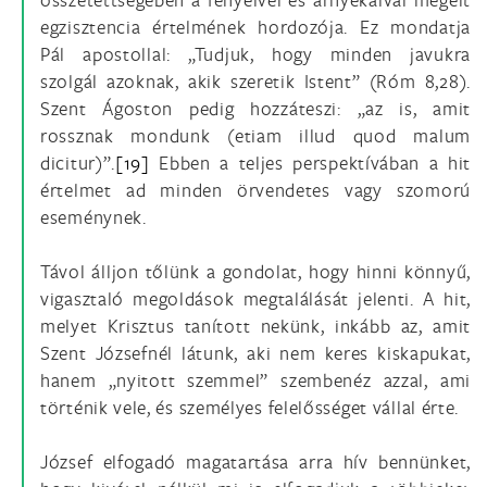
egzisztencia értelmének hordozója. Ez mondatja
Pál apostollal: „Tudjuk, hogy minden javukra
szolgál azoknak, akik szeretik Istent” (Róm 8,28).
Szent Ágoston pedig hozzáteszi: „az is, amit
rossznak mondunk (etiam illud quod malum
dicitur)”.
[19]
Ebben a teljes perspektívában a hit
értelmet ad minden örvendetes vagy szomorú
eseménynek.
Távol álljon tőlünk a gondolat, hogy hinni könnyű,
vigasztaló megoldások megtalálását jelenti. A hit,
melyet Krisztus tanított nekünk, inkább az, amit
Szent Józsefnél látunk, aki nem keres kiskapukat,
hanem „nyitott szemmel” szembenéz azzal, ami
történik vele, és személyes felelősséget vállal érte.
József elfogadó magatartása arra hív bennünket,