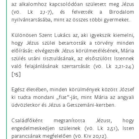
az alkalomhoz kapcsolódóan született meg Jézus
(vö. Lk 2,1-7), és felvették a Birodalom
nyilvántartásába, mint az összes többi gyermeket.
Különösen Szent Lukács az, aki igyekszik kiemelni,
hogy Jézus szülei betartották a törvény minden
előírását: elvégezték Jézus körülmetélésének, Mária
szülés utáni tisztulásának, az elsőszülött Istennek
való felajánlásának szertartását (vö. Lk 2,21-24.)
[15]
Egész életében, minden körülmények között József
ki tudta mondani „fiat”-ját, mint Mária az angyali
üdvözletkor és Jézus a Getszemáni-kertben.
Családfőként megtanította Jézust, hogy
engedelmeskedjen szüleinek (vö. Lk 2,51), Isten
parancsának megfelelően (vö. Kiv 20,12).