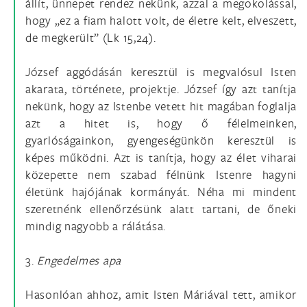
állít, ünnepet rendez nekünk, azzal a megokolással,
hogy „ez a fiam halott volt, de életre kelt, elveszett,
de megkerült” (Lk 15,24).
József aggódásán keresztül is megvalósul Isten
akarata, története, projektje. József így azt tanítja
nekünk, hogy az Istenbe vetett hit magában foglalja
azt a hitet is, hogy ő félelmeinken,
gyarlóságainkon, gyengeségünkön keresztül is
képes működni. Azt is tanítja, hogy az élet viharai
közepette nem szabad félnünk Istenre hagyni
életünk hajójának kormányát. Néha mi mindent
szeretnénk ellenőrzésünk alatt tartani, de őneki
mindig nagyobb a rálátása.
3.
Engedelmes apa
Hasonlóan ahhoz, amit Isten Máriával tett, amikor