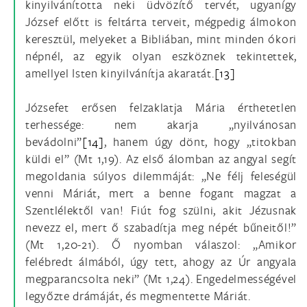
kinyilvánította neki üdvözítő tervét, ugyanígy
József előtt is feltárta terveit, mégpedig álmokon
keresztül, melyeket a Bibliában, mint minden ókori
népnél, az egyik olyan eszköznek tekintettek,
amellyel Isten kinyilvánítja akaratát.
[13]
Józsefet erősen felzaklatja Mária érthetetlen
terhessége: nem akarja „nyilvánosan
bevádolni”
[14]
, hanem úgy dönt, hogy „titokban
küldi el” (Mt 1,19). Az első álomban az angyal segít
megoldania súlyos dilemmáját: „Ne félj feleségül
venni Máriát, mert a benne fogant magzat a
Szentlélektől van! Fiút fog szülni, akit Jézusnak
nevezz el, mert ő szabadítja meg népét bűneitől!”
(Mt 1,20-21). Ő nyomban válaszol: „Amikor
felébredt álmából, úgy tett, ahogy az Úr angyala
megparancsolta neki” (Mt 1,24). Engedelmességével
legyőzte drámáját, és megmentette Máriát.