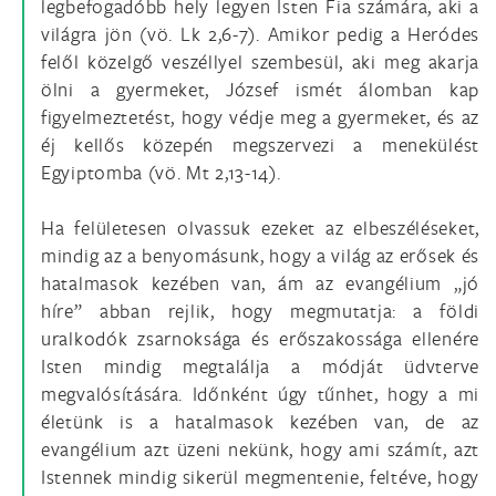
legbefogadóbb hely legyen Isten Fia számára, aki a
világra jön (vö. Lk 2,6-7). Amikor pedig a Heródes
felől közelgő veszéllyel szembesül, aki meg akarja
ölni a gyermeket, József ismét álomban kap
figyelmeztetést, hogy védje meg a gyermeket, és az
éj kellős közepén megszervezi a menekülést
Egyiptomba (vö. Mt 2,13-14).
Ha felületesen olvassuk ezeket az elbeszéléseket,
mindig az a benyomásunk, hogy a világ az erősek és
hatalmasok kezében van, ám az evangélium „jó
híre” abban rejlik, hogy megmutatja: a földi
uralkodók zsarnoksága és erőszakossága ellenére
Isten mindig megtalálja a módját üdvterve
megvalósítására. Időnként úgy tűnhet, hogy a mi
életünk is a hatalmasok kezében van, de az
evangélium azt üzeni nekünk, hogy ami számít, azt
Istennek mindig sikerül megmentenie, feltéve, hogy