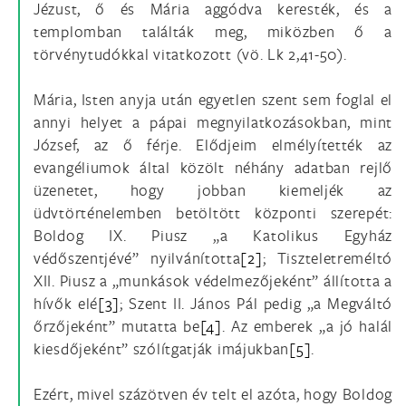
Jézust, ő és Mária aggódva keresték, és a
templomban találták meg, miközben ő a
törvénytudókkal vitatkozott (vö. Lk 2,41-50).
Mária, Isten anyja után egyetlen szent sem foglal el
annyi helyet a pápai megnyilatkozásokban, mint
József, az ő férje. Elődjeim elmélyítették az
evangéliumok által közölt néhány adatban rejlő
üzenetet, hogy jobban kiemeljék az
üdvtörténelemben betöltött központi szerepét:
Boldog IX. Piusz „a Katolikus Egyház
védőszentjévé” nyilvánította
[2]
; Tiszteletreméltó
XII. Piusz a „munkások védelmezőjeként” állította a
hívők elé
[3]
; Szent II. János Pál pedig „a Megváltó
őrzőjeként” mutatta be
[4]
. Az emberek „a jó halál
kiesdőjeként” szólítgatják imájukban
[5]
.
Ezért, mivel százötven év telt el azóta, hogy Boldog