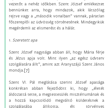
vezetőt a nehéz időkben. Szent József emlékeztet
bennünket arra, hogy mindazok, akik látszólag
rejtve vagy a „második vonalban” vannak, páratlan
főszereplői az üdvösség történetének. Mindegyikük
megérdemli az elismerést és a hálát.
1.
Szeretett apa
Szent József nagysága abban áll, hogy Mária férje
és Jézus apja volt. Mint ilyen „az egész üdvterv
szolgálatára állt”, amint azt Aranyszájú Szent János
mondja.
[7]
Szent VI. Pál meglátása szerint József apasága
konkrétan abban fejeződött ki, hogy „életét
áldozattá tette, a megtestesülés misztériumának és
a hozzá kapcsolódó megváltó küldetésnek a
szolgálatába állította; élt törvényes