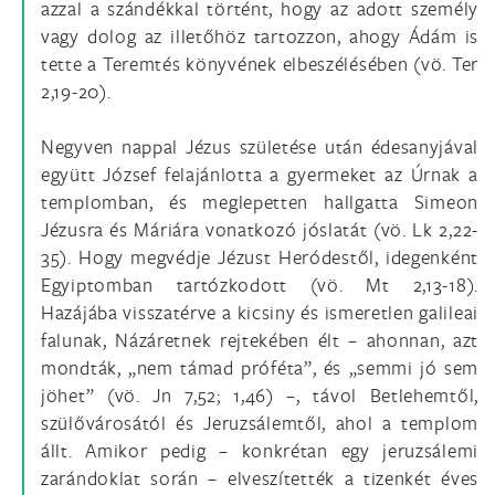
azzal a szándékkal történt, hogy az adott személy
vagy dolog az illetőhöz tartozzon, ahogy Ádám is
tette a Teremtés könyvének elbeszélésében (vö. Ter
2,19-20).
Negyven nappal Jézus születése után édesanyjával
együtt József felajánlotta a gyermeket az Úrnak a
templomban, és meglepetten hallgatta Simeon
Jézusra és Máriára vonatkozó jóslatát (vö. Lk 2,22-
35). Hogy megvédje Jézust Heródestől, idegenként
Egyiptomban tartózkodott (vö. Mt 2,13-18).
Hazájába visszatérve a kicsiny és ismeretlen galileai
falunak, Názáretnek rejtekében élt – ahonnan, azt
mondták, „nem támad próféta”, és „semmi jó sem
jöhet” (vö. Jn 7,52; 1,46) –, távol Betlehemtől,
szülővárosától és Jeruzsálemtől, ahol a templom
állt. Amikor pedig – konkrétan egy jeruzsálemi
zarándoklat során – elveszítették a tizenkét éves