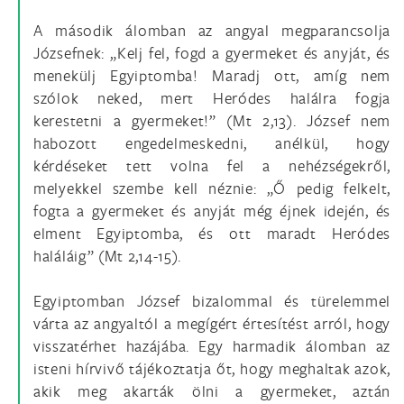
A második álomban az angyal megparancsolja
Józsefnek: „Kelj fel, fogd a gyermeket és anyját, és
menekülj Egyiptomba! Maradj ott, amíg nem
szólok neked, mert Heródes halálra fogja
kerestetni a gyermeket!” (Mt 2,13). József nem
habozott engedelmeskedni, anélkül, hogy
kérdéseket tett volna fel a nehézségekről,
melyekkel szembe kell néznie: „Ő pedig felkelt,
fogta a gyermeket és anyját még éjnek idején, és
elment Egyiptomba, és ott maradt Heródes
haláláig” (Mt 2,14-15).
Egyiptomban József bizalommal és türelemmel
várta az angyaltól a megígért értesítést arról, hogy
visszatérhet hazájába. Egy harmadik álomban az
isteni hírvivő tájékoztatja őt, hogy meghaltak azok,
akik meg akarták ölni a gyermeket, aztán