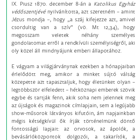
IX. Piusz 1870. december 8-án a
Katolikus Egyház
védőszentjévé
nyilvánította, azt szeretném – amint
Jézus mondja –, hogy „a száj kifejezze azt, amivel
csordultig van a szív” (vö. Mt 12,34), hogy
megosszam veletek néhány személyes
gondolatomat erről a rendkívüli személyiségről, aki
oly közel áll mindnyájunk emberi állapotához.
E vágyam a világjárványnak ezekben a hónapjaiban
érlelődött meg, amikor a minket sújtó válság
közepette azt tapasztaljuk, hogy életünket olyan –
legtöbbször elfeledett – hétköznapi emberek szövik
egybe és tartják fenn, akik soha nem jelennek meg
az újságok és magazinok címlapjain, sem a legújabb
show-műsorok látványos kifutóin, ám napjainkban
mégis kétségkívül ők írják történelmünk döntő
fontosságú lapjait: az orvosok, az ápolók, a
bevásárlóközpontok dolgozói, a takarítók, a