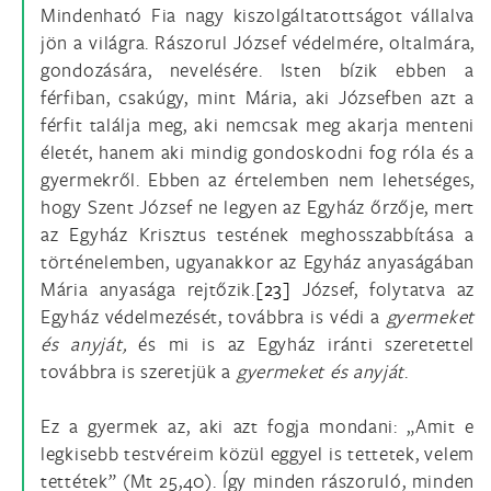
Mindenható Fia nagy kiszolgáltatottságot vállalva
jön a világra. Rászorul József védelmére, oltalmára,
gondozására, nevelésére. Isten bízik ebben a
férfiban, csakúgy, mint Mária, aki Józsefben azt a
férfit találja meg, aki nemcsak meg akarja menteni
életét, hanem aki mindig gondoskodni fog róla és a
gyermekről. Ebben az értelemben nem lehetséges,
hogy Szent József ne legyen az Egyház őrzője, mert
az Egyház Krisztus testének meghosszabbítása a
történelemben, ugyanakkor az Egyház anyaságában
Mária anyasága rejtőzik.
[23]
József, folytatva az
Egyház védelmezését, továbbra is védi a
gyermeket
és anyját,
és mi is az Egyház iránti szeretettel
továbbra is szeretjük a
gyermeket és anyját
.
Ez a gyermek az, aki azt fogja mondani: „Amit e
legkisebb testvéreim közül eggyel is tettetek, velem
tettétek” (Mt 25,40). Így minden rászoruló, minden