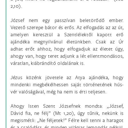
2,10).
József nem egy passzívan beletörődő ember.
Vezető szerepe bátor és erős. Az elfogadás az az út,
amelyen keresztül a Szentlélektől kapott erő
ajándéka megnyilvánul életünkben. Csak az Úr
adhat erőt ahhoz, hogy elfogadjuk az életet úgy,
ahogy van, hogy teret adjunk a lét ellentmondásos,
váratlan, kiábrándító oldalának is.
Jézus közénk jövetele az Atya ajándéka, hogy
mindenki megbékélhessen saját történetének hús-
vér valóságával, még ha nem is érti teljesen.
Ahogy Isten Szent Józsefnek mondta: „József,
Dávid fia, ne félj” (Mt 1,20), úgy tűnik, nekünk is
megismétli: „Ne féljetek!” Félre kell tenni a haragot
és a csalódást, és minden világias lemondás nélkül,