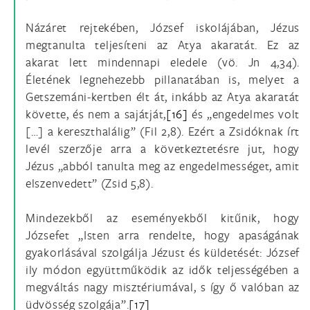
Názáret rejtekében, József iskolájában, Jézus
megtanulta teljesíteni az Atya akaratát. Ez az
akarat lett mindennapi eledele (vö. Jn 4,34).
Életének legnehezebb pillanatában is, melyet a
Getszemáni-kertben élt át, inkább az Atya akaratát
követte, és nem a sajátját,
[16]
és „engedelmes volt
[…] a kereszthalálig” (Fil 2,8). Ezért a Zsidóknak írt
levél szerzője arra a következtetésre jut, hogy
Jézus „abból tanulta meg az engedelmességet, amit
elszenvedett” (Zsid 5,8).
Mindezekből az eseményekből kitűnik, hogy
Józsefet „Isten arra rendelte, hogy apaságának
gyakorlásával szolgálja Jézust és küldetését: József
ily módon együttműködik az idők teljességében a
megváltás nagy misztériumával, s így ő valóban az
üdvösség szolgája”.
[17]