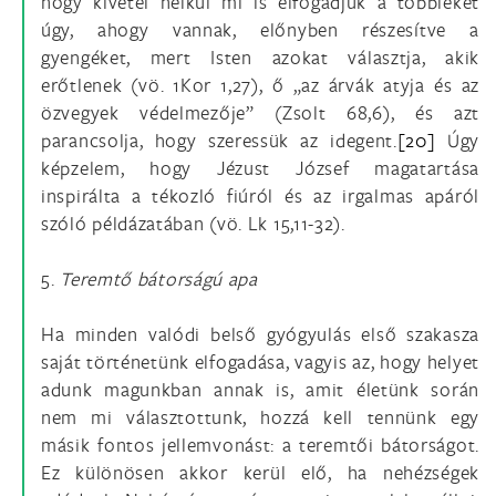
hogy kivétel nélkül mi is elfogadjuk a többieket
úgy, ahogy vannak, előnyben részesítve a
gyengéket, mert Isten azokat választja, akik
erőtlenek (vö. 1Kor 1,27), ő „az árvák atyja és az
özvegyek védelmezője” (Zsolt 68,6), és azt
parancsolja, hogy szeressük az idegent.
[20]
Úgy
képzelem, hogy Jézust József magatartása
inspirálta a tékozló fiúról és az irgalmas apáról
szóló példázatában (vö. Lk 15,11-32).
5.
Teremtő bátorságú apa
Ha minden valódi belső gyógyulás első szakasza
saját történetünk elfogadása, vagyis az, hogy helyet
adunk magunkban annak is, amit életünk során
nem mi választottunk, hozzá kell tennünk egy
másik fontos jellemvonást: a teremtői bátorságot.
Ez különösen akkor kerül elő, ha nehézségek