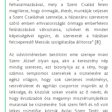
felhatalmazásával, mely a Szent Család felett
megillette, hogy önmagát, életét, munkáját teljesen
a Szent Családnak szentelje; a házastársi szeretetre
szóló emberi elhivatottságát önmaga emberfeletti
feláldozásává változtatta, szívével és minden
képességével együtt, és szeretetét a házában
felcseperedő Messiás szolgálatába állította”.
[8]
Az üdvtörténetben betöltött eme szerepe miatt
Szent József olyan apa, akit a keresztény nép
mindig szeretett, ezt bizonyítja az a tény, hogy
számos templomot szenteltek a tiszteletére az
egész világon; hogy sok szerzetes intézményt,
testvérületet és egyházi csoportot inspirált az ő
lelkisége, és közülük sokan viselik az ő nevét; és
hogy évszázadok óta megannyi misztériumjátékot
mutatnak be tiszteletére. Sok szent férfi és nő volt
lelkes tisztelője, köztük Avilai Szent Teréz, aki