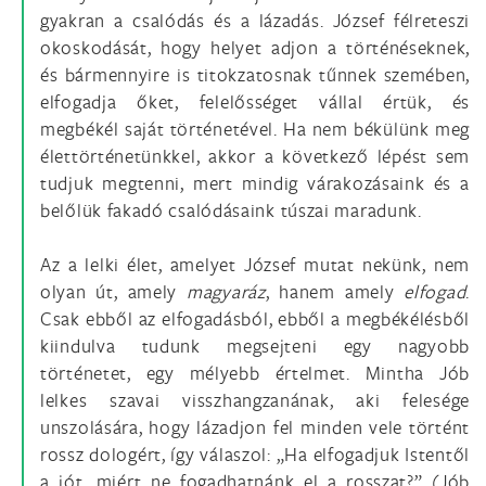
gyakran a csalódás és a lázadás. József félreteszi
okoskodását, hogy helyet adjon a történéseknek,
és bármennyire is titokzatosnak tűnnek szemében,
elfogadja őket, felelősséget vállal értük, és
megbékél saját történetével. Ha nem békülünk meg
élettörténetünkkel, akkor a következő lépést sem
tudjuk megtenni, mert mindig várakozásaink és a
belőlük fakadó csalódásaink túszai maradunk.
Az a lelki élet, amelyet József mutat nekünk, nem
olyan út, amely
magyaráz
, hanem amely
elfogad
.
Csak ebből az elfogadásból, ebből a megbékélésből
kiindulva tudunk megsejteni egy nagyobb
történetet, egy mélyebb értelmet. Mintha Jób
lelkes szavai visszhangzanának, aki felesége
unszolására, hogy lázadjon fel minden vele történt
rossz dologért, így válaszol: „Ha elfogadjuk Istentől
a jót, miért ne fogadhatnánk el a rosszat?” (Jób