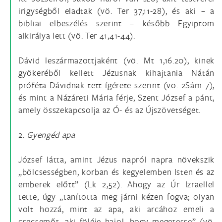
irigységből eladtak (vö. Ter 37,11-28), és aki – a
bibliai elbeszélés szerint – később Egyiptom
alkirálya lett (vö. Ter 41,41-44).
Dávid leszármazottjaként (vö. Mt 1,16.20), kinek
gyökeréből kellett Jézusnak kihajtania Nátán
próféta Dávidnak tett ígérete szerint (vö. 2Sám 7),
és mint a Názáreti Mária férje, Szent József a pánt,
amely összekapcsolja az Ó- és az Újszövetséget.
2.
Gyengéd apa
József látta, amint Jézus napról napra növekszik
„bölcsességben, korban és kegyelemben Isten és az
emberek előtt” (Lk 2,52). Ahogy az Úr Izraellel
tette, úgy „tanította meg járni kézen fogva; olyan
volt hozzá, mint az apa, aki arcához emeli a
csecsemőt, aki föléje hajol, hogy megetesse” (vö.