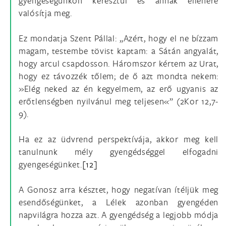
gyengeségünkön keresztül és annak ellenére
valósítja meg.
Ez mondatja Szent Pállal: „Azért, hogy el ne bízzam
magam, testembe tövist kaptam: a Sátán angyalát,
hogy arcul csapdosson. Háromszor kértem az Urat,
hogy ez távozzék tőlem; de ő azt mondta nekem:
»Elég neked az én kegyelmem, az erő ugyanis az
erőtlenségben nyilvánul meg teljesen«” (2Kor 12,7-
9).
Ha ez az üdvrend perspektívája, akkor meg kell
tanulnunk mély gyengédséggel elfogadni
gyengeségünket.
[12]
A Gonosz arra késztet, hogy negatívan ítéljük meg
esendőségünket, a Lélek azonban gyengéden
napvilágra hozza azt. A gyengédség a legjobb módja