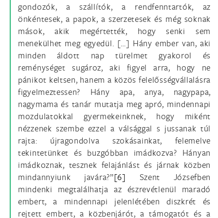
gondozók, a szállítók, a rendfenntartók, az
önkéntesek, a papok, a szerzetesek és még soknak
mások, akik megértették, hogy senki sem
menekülhet meg egyedül. […] Hány ember van, aki
minden áldott nap türelmet gyakorol és
reménységet sugároz, aki figyel arra, hogy ne
pánikot keltsen, hanem a közös felelősségvállalásra
figyelmeztessen? Hány apa, anya, nagypapa,
nagymama és tanár mutatja meg apró, mindennapi
mozdulatokkal gyermekeinknek, hogy miként
nézzenek szembe ezzel a válsággal s jussanak túl
rajta: újragondolva szokásainkat, felemelve
tekintetünket és buzgóbban imádkozva? Hányan
imádkoznak, tesznek felajánlást és járnak közben
mindannyiunk javára?”
[6]
Szent Józsefben
mindenki megtalálhatja az észrevétlenül maradó
embert, a mindennapi jelenlétében diszkrét és
rejtett embert, a közbenjárót, a támogatót és a