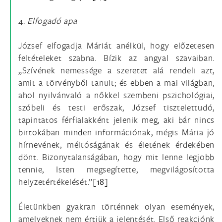
4.
Elfogadó apa
József elfogadja Máriát anélkül, hogy előzetesen
feltételeket szabna. Bízik az angyal szavaiban.
„Szívének nemessége a szeretet alá rendeli azt,
amit a törvényből tanult; és ebben a mai világban,
ahol nyilvánvaló a nőkkel szembeni pszichológiai,
szóbeli és testi erőszak, József tisztelettudó,
tapintatos férfialakként jelenik meg, aki bár nincs
birtokában minden információnak, mégis Mária jó
hírnevének, méltóságának és életének érdekében
dönt. Bizonytalanságában, hogy mit lenne legjobb
tennie, Isten megsegítette, megvilágosította
helyzetértékelését.”
[18]
Életünkben gyakran történnek olyan események,
amelyeknek nem értjük a jelentését. Első reakciónk