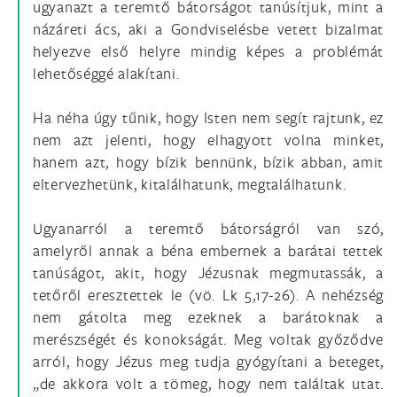
ugyanazt a teremtő bátorságot tanúsítjuk, mint a
názáreti ács, aki a Gondviselésbe vetett bizalmat
helyezve első helyre mindig képes a problémát
lehetőséggé alakítani.
Ha néha úgy tűnik, hogy Isten nem segít rajtunk, ez
nem azt jelenti, hogy elhagyott volna minket,
hanem azt, hogy bízik bennünk, bízik abban, amit
eltervezhetünk, kitalálhatunk, megtalálhatunk.
Ugyanarról a teremtő bátorságról van szó,
amelyről annak a béna embernek a barátai tettek
tanúságot, akit, hogy Jézusnak megmutassák, a
tetőről eresztettek le (vö. Lk 5,17-26). A nehézség
nem gátolta meg ezeknek a barátoknak a
merészségét és konokságát. Meg voltak győződve
arról, hogy Jézus meg tudja gyógyítani a beteget,
„de akkora volt a tömeg, hogy nem találtak utat.