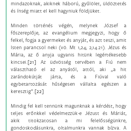
mindazoknak, akiknek háború, gyűlölet, üldöztetés
és ínség miatt el kell hagyniuk földjüket.
Minden történés végén, melynek József a
főszereplője, az evangélium megjegyzi, hogy ő
felkel, fogja a gyermeket és anyját, és azt teszi, amit
Isten parancsol neki (vö. Mt 1,24; 2,14.21). Jézus és
Mária, az ő anyja ugyanis hitünk legértékesebb
kincsei.
[21]
Az üdvösség tervében a Fiú nem
választható el az anyától, attól, aki „a hit
zarándokútját járta, és a Fiúval való
egybetartozását hűségesen vállalta egészen a
keresztig”.
[22]
Mindig fel kell tennünk magunknak a kérdést, hogy
teljes erőnkkel védelmezzük-e Jézust és Máriát,
akik titokzatosan a mi felelősségünkre,
gondoskodásunkra, oltalmunkra vannak bízva. A