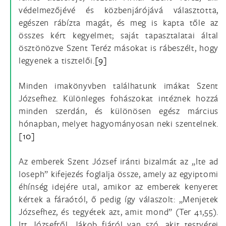
védelmezőjévé és közbenjárójává választotta,
egészen rábízta magát, és meg is kapta tőle az
összes kért kegyelmet; saját tapasztalatai által
ösztönözve Szent Teréz másokat is rábeszélt, hogy
legyenek a tisztelői.
[9]
Minden imakönyvben találhatunk imákat Szent
Józsefhez. Különleges fohászokat intéznek hozzá
minden szerdán, és különösen egész március
hónapban, melyet hagyományosan neki szentelnek.
[10]
Az emberek Szent József iránti bizalmát az „Ite ad
Ioseph” kifejezés foglalja össze, amely az egyiptomi
éhínség idejére utal, amikor az emberek kenyeret
kértek a fáraótól, ő pedig így válaszolt: „Menjetek
Józsefhez, és tegyétek azt, amit mond” (Ter 41,55).
Itt Józsefről, Jákob fiáról van szó, akit testvérei