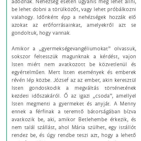
adódnak. Nehézség esetén ugyanis meg lehet állni,
be lehet dobni a törülközőt, vagy lehet próbálkozni
valahogy. Időnként épp a nehézségek hozzák elő
azokat az erőforrásainkat, amelyekről azt se
gondoltuk, hogy vannak.
Amikor a „gyermekségevangéliumokat” olvassuk,
sokszor feltesszük magunknak a kérdést, vajon
Isten miért nem avatkozott be közvetlenül és
egyértelműen. Mert Isten események és emberek
révén lép közbe. József az az ember, akin keresztül
Isten gondoskodik a megváltás történetének
kezdeti időszakáról. Ő az igazi „csoda”, amellyel
Isten megmenti a gyermeket és anyját. A Menny
ennek a férfinak a teremtő bátorságában bízva
avatkozik be, aki, amikor Betlehembe érkezik, és
nem talál szállást, ahol Mária szülhet, egy istállót
rendez be, és úgy rendbe teszi azt, hogy a lehető