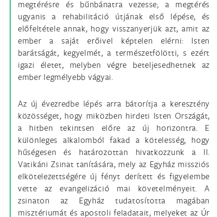
megtérésre és bűnbánatra vezesse; a megtérés
ugyanis a rehabilitáció útjának első lépése, és
előfeltétele annak, hogy visszanyerjük azt, amit az
ember a saját erőivel képtelen elérni: Isten
barátságát, kegyelmét, a természetfölötti, s ezért
igazi életet, melyben végre beteljesedhetnek az
ember legmélyebb vágyai.
Az új évezredbe lépés arra bátorítja a keresztény
közösséget, hogy miközben hirdeti Isten Országát,
a hitben tekintsen előre az új horizontra. E
különleges alkalomból fakad a kötelesség, hogy
hűségesen és határozottan hivatkozzunk a II.
Vatikáni Zsinat tanítására, mely az Egyház missziós
elkötelezettségére új fényt derített és figyelembe
vette az evangelizáció mai követelményeit. A
zsinaton az Egyház tudatosította magában
misztériumát és apostoli feladatait, melyeket az Úr