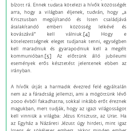
bízott rá. Ennek tudata kötelezi a hívők közösségét
arra, hogy a világban éljenek, tudván, hogy „a
Krisztusban megújítandó és Isten családjává
átalakítandó emberi közösség lelkévé és
kovászává” kell válniuk.
[4]
Hogy e
kötelezettségnek eleget tudjanak tenni, egységben
kell maradniuk és gyarapodniuk kell a megélt
kommunióban.
[5]
Az előttünk álló jubileumi
események erős késztetést jelentenek ebben az
irányban.
A hívők útját a harmadik évezred felé egyáltalán
nem az a fáradtság jellemzi, ami a mögöttünk lévő
2000 évből fakadhatna; sokkal inkább erőt éreznek
magukban, mert tudják, hogy az igazi világosságot
kell vinniük a világba: Jézus Krisztust, az Urat. Ha
az Egyház a Názáreti Jézust úgy hirdeti, mint igaz
Istent és tökéletes embert, akkor minden ember