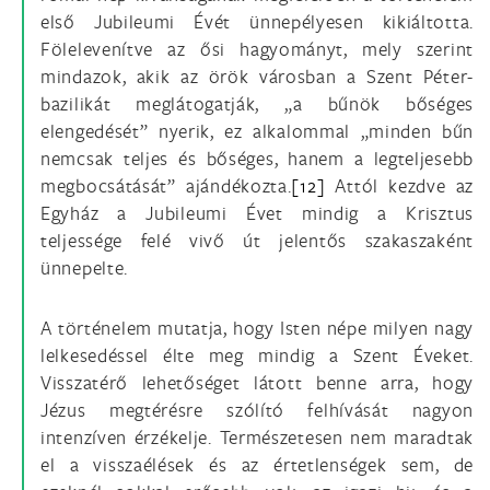
első Jubileumi Évét ünnepélyesen kikiáltotta.
Fölelevenítve az ősi hagyományt, mely szerint
mindazok, akik az örök városban a Szent Péter-
bazilikát meglátogatják, „a bűnök bőséges
elengedését” nyerik, ez alkalommal „minden bűn
nemcsak teljes és bőséges, hanem a legteljesebb
megbocsátását” ajándékozta.
[12]
Attól kezdve az
Egyház a Jubileumi Évet mindig a Krisztus
teljessége felé vivő út jelentős szakaszaként
ünnepelte.
A történelem mutatja, hogy Isten népe milyen nagy
lelkesedéssel élte meg mindig a Szent Éveket.
Visszatérő lehetőséget látott benne arra, hogy
Jézus megtérésre szólító felhívását nagyon
intenzíven érzékelje. Természetesen nem maradtak
el a visszaélések és az értetlenségek sem, de