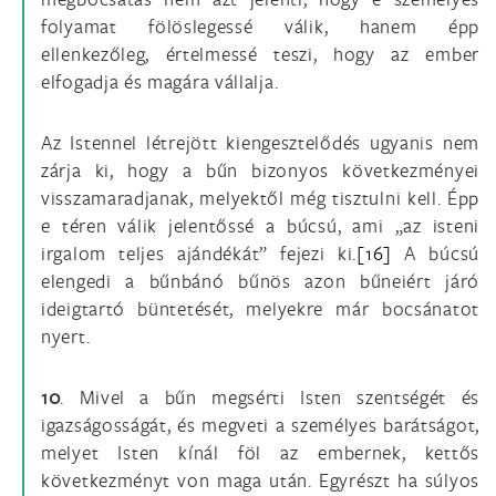
folyamat fölöslegessé válik, hanem épp
ellenkezőleg, értelmessé teszi, hogy az ember
elfogadja és magára vállalja.
Az Istennel létrejött kiengesztelődés ugyanis nem
zárja ki, hogy a bűn bizonyos következményei
visszamaradjanak, melyektől még tisztulni kell. Épp
e téren válik jelentőssé a búcsú, ami „az isteni
irgalom teljes ajándékát” fejezi ki.
[16]
A búcsú
elengedi a bűnbánó bűnös azon bűneiért járó
ideigtartó büntetését, melyekre már bocsánatot
nyert.
10
. Mivel a bűn megsérti Isten szentségét és
igazságosságát, és megveti a személyes barátságot,
melyet Isten kínál föl az embernek, kettős
következményt von maga után. Egyrészt ha súlyos