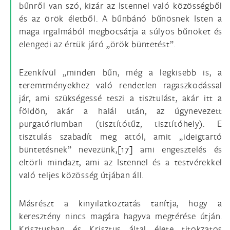
bűnről van szó, kizár az Istennel való közösségből
és az örök életből. A bűnbánó bűnösnek Isten a
maga irgalmából megbocsátja a súlyos bűnöket és
elengedi az értük járó „örök büntetést”.
Ezenkívül „minden bűn, még a legkisebb is, a
teremtményekhez való rendetlen ragaszkodással
jár, ami szükségessé teszi a tisztulást, akár itt a
földön, akár a halál után, az úgynevezett
purgatóriumban (tisztítótűz, tisztítóhely). E
tisztulás szabadít meg attól, amit „ideigtartó
büntetésnek” nevezünk,
[17]
ami engesztelés és
eltörli mindazt, ami az Istennel és a testvérekkel
való teljes közösség útjában áll.
Másrészt a kinyilatkoztatás tanítja, hogy a
keresztény nincs magára hagyva megtérése útján.
Krisztusban és Krisztus által élete titokzatos