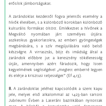
erősítik jámborságukat.
A zarándoklat kezdettől fogva jelentős esemény a
hívők életében, s a különböző korokban különböző
kulturális formákat öltött. Emlékeztet a hívőnek a
Megváltó nyomában járt személyes útjára:
aszketikus gyakorlatokra, az emberi gyöngeségek
megbánására, s a szív megújulására való belső
készségre. A virrasztás, böjt és imádság által a
zarándok előbbre jut a keresztény tökéletesség
útját, amennyiben azért fáradozik, hogy Isten
kegyelmének segítségével „meglett emberré legyen
és elérje a krisztusi teljességet” (Ef 4,13).
8.
A zarándoklat jeléhez kapcsolódik a szent kapu
jele, melyet első alkalommal az 1423-ban tartott
Jubileumi Évben a Lateráni bazilikában nyitottak