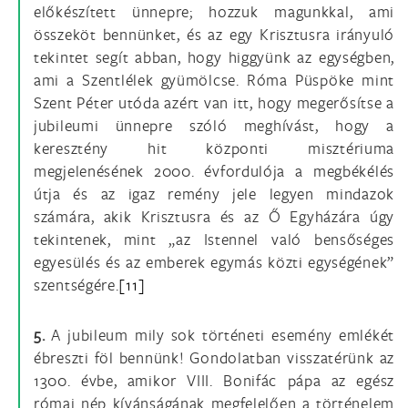
előkészített ünnepre; hozzuk magunkkal, ami
összeköt bennünket, és az egy Krisztusra irányuló
tekintet segít abban, hogy higgyünk az egységben,
ami a Szentlélek gyümölcse. Róma Püspöke mint
Szent Péter utóda azért van itt, hogy megerősítse a
jubileumi ünnepre szóló meghívást, hogy a
keresztény hit központi misztériuma
megjelenésének 2000. évfordulója a megbékélés
útja és az igaz remény jele legyen mindazok
számára, akik Krisztusra és az Ő Egyházára úgy
tekintenek, mint „az Istennel való bensőséges
egyesülés és az emberek egymás közti egységének”
szentségére.
[11]
5.
A jubileum mily sok történeti esemény emlékét
ébreszti föl bennünk! Gondolatban visszatérünk az
1300. évbe, amikor VIII. Bonifác pápa az egész
római nép kívánságának megfelelően a történelem