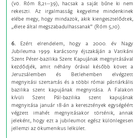
(vö. Róm 8,21--39), hacsak a saját bűne ki nem
rekeszti. Az irgalmasság kegyelme mindenkinek
elébe megy, hogy mindazok, akik kiengesztelődtek,
„élete által megszabadulhassanak” (Róm 5,10).
6.
Ezért elrendelem, hogy a 2000. év Nagy
Jubileuma 1999. karácsony éjszakáján a Vatikáni
Szent Péter-bazilika Szent Kapujának megnyitásával
kezdődjék, amit néhány órával később követ a
Jeruzsálemben és Betlehemben elvégzett
megnyitási szertartás és a többi római pátriárkális
bazilika szent kapujának megnyitása. A Falakon
kívüli Szent Pál-bazilika szent kapujának
megnyitása január 18-án a keresztények egységéért
végzett imahét megnyitásakor történik, annak
jeleként, hogy ezt a jubileumot egész különlegesen
jellemzi az ökumenikus lelkület.