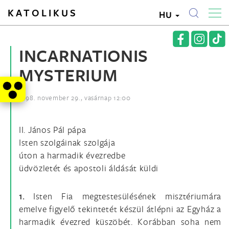
KATOLIKUS
HU
INCARNATIONIS
MYSTERIUM
1998. november 29., vasárnap 12:00
II. János Pál pápa
Isten szolgáinak szolgája
úton a harmadik évezredbe
üdvözletét és apostoli áldását küldi
1.
Isten Fia megtestesülésének misztériumára
emelve figyelő tekintetét készül átlépni az Egyház a
harmadik évezred küszöbét. Korábban soha nem