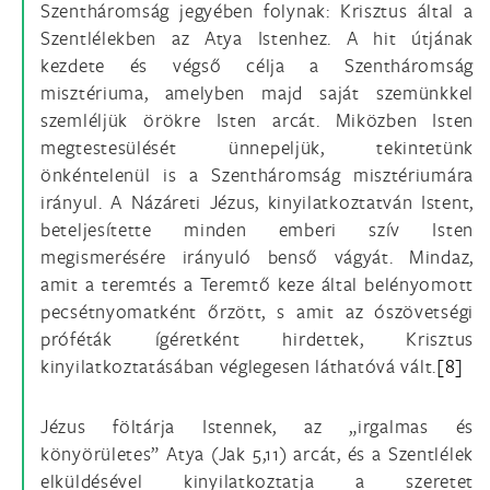
Szentháromság jegyében folynak: Krisztus által a
Szentlélekben az Atya Istenhez. A hit útjának
kezdete és végső célja a Szentháromság
misztériuma, amelyben majd saját szemünkkel
szemléljük örökre Isten arcát. Miközben Isten
megtestesülését ünnepeljük, tekintetünk
önkéntelenül is a Szentháromság misztériumára
irányul. A Názáreti Jézus, kinyilatkoztatván Istent,
beteljesítette minden emberi szív Isten
megismerésére irányuló benső vágyát. Mindaz,
amit a teremtés a Teremtő keze által belényomott
pecsétnyomatként őrzött, s amit az ószövetségi
próféták ígéretként hirdettek, Krisztus
kinyilatkoztatásában véglegesen láthatóvá vált.
[8]
Jézus föltárja Istennek, az „irgalmas és
könyörületes” Atya (Jak 5,11) arcát, és a Szentlélek
elküldésével kinyilatkoztatja a szeretet