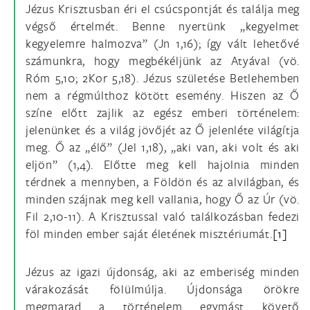
Jézus Krisztusban éri el csúcspontját és találja meg
végső értelmét. Benne nyertünk „kegyelmet
kegyelemre halmozva” (Jn 1,16); így vált lehetővé
számunkra, hogy megbékéljünk az Atyával (vö.
Róm 5,10; 2Kor 5,18). Jézus születése Betlehemben
nem a régmúlthoz kötött esemény. Hiszen az Ő
színe előtt zajlik az egész emberi történelem:
jelenünket és a világ jövőjét az Ő jelenléte világítja
meg. Ő az „élő” (Jel 1,18), „aki van, aki volt és aki
eljön” (1,4). Előtte meg kell hajolnia minden
térdnek a mennyben, a Földön és az alvilágban, és
minden szájnak meg kell vallania, hogy Ő az Úr (vö.
Fil 2,10-11). A Krisztussal való találkozásban fedezi
föl minden ember saját életének misztériumát.
[1]
Jézus az igazi újdonság, aki az emberiség minden
várakozását fölülmúlja. Újdonsága örökre
megmarad a történelem egymást követő