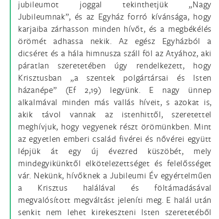
jubileumot joggal tekinthetjük „Nagy
Jubileumnak”, és az Egyház forró kívánsága, hogy
karjaiba zárhasson minden hívőt, és a megbékélés
örömét adhassa nekik. Az egész Egyházból a
dicséret és a hála himnusza száll föl az Atyához, aki
páratlan szeretetében úgy rendelkezett, hogy
Krisztusban „a szentek polgártársai és Isten
házanépe” (Ef 2,19) legyünk. E nagy ünnep
alkalmával minden más vallás híveit, s azokat is,
akik távol vannak az istenhittől, szeretettel
meghívjuk, hogy vegyenek részt örömünkben. Mint
az egyetlen emberi család fivérei és nővérei együtt
lépjük át egy új évezred küszöbét, mely
mindegyikünktől elkötelezettséget és felelősséget
vár. Nekünk, hívőknek a Jubileumi Év egyértelműen
a Krisztus halálával és föltámadásával
megvalósított megváltást jeleníti meg. E halál után
senkit nem lehet kirekeszteni Isten szeretetéből