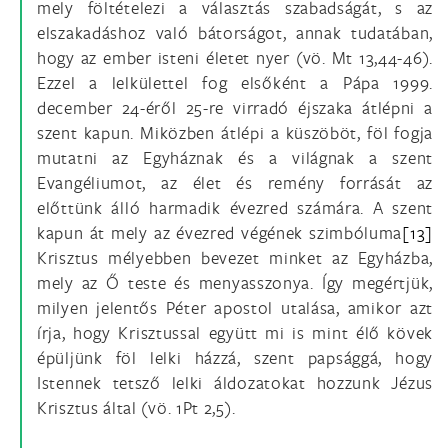
mely föltételezi a választás szabadságát, s az
elszakadáshoz való bátorságot, annak tudatában,
hogy az ember isteni életet nyer (vö. Mt 13,44-46).
Ezzel a lelkülettel fog elsőként a Pápa 1999.
december 24-éről 25-re virradó éjszaka átlépni a
szent kapun. Miközben átlépi a küszöböt, föl fogja
mutatni az Egyháznak és a világnak a szent
Evangéliumot, az élet és remény forrását az
előttünk álló harmadik évezred számára. A szent
kapun át mely az évezred végének szimbóluma
[13]
Krisztus mélyebben bevezet minket az Egyházba,
mely az Ő teste és menyasszonya. Így megértjük,
milyen jelentős Péter apostol utalása, amikor azt
írja, hogy Krisztussal együtt mi is mint élő kövek
épüljünk föl lelki házzá, szent papsággá, hogy
Istennek tetsző lelki áldozatokat hozzunk Jézus
Krisztus által (vö. 1Pt 2,5).