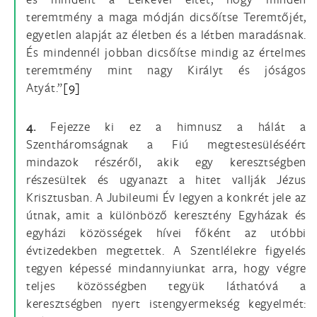
teremtmény a maga módján dicsőítse Teremtőjét,
egyetlen alapját az életben és a létben maradásnak.
És mindennél jobban dicsőítse mindig az értelmes
teremtmény mint nagy Királyt és jóságos
Atyát.”
[9]
4.
Fejezze ki ez a himnusz a hálát a
Szentháromságnak a Fiú megtestesüléséért
mindazok részéről, akik egy keresztségben
részesültek és ugyanazt a hitet vallják Jézus
Krisztusban. A Jubileumi Év legyen a konkrét jele az
útnak, amit a különböző keresztény Egyházak és
egyházi közösségek hívei főként az utóbbi
évtizedekben megtettek. A Szentlélekre figyelés
tegyen képessé mindannyiunkat arra, hogy végre
teljes közösségben tegyük láthatóvá a
keresztségben nyert istengyermekség kegyelmét: