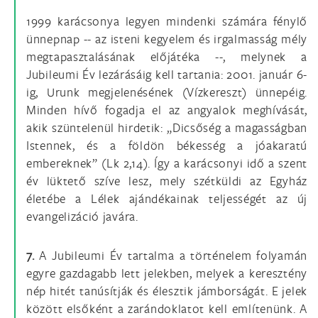
1999 karácsonya legyen mindenki számára fénylő
ünnepnap -- az isteni kegyelem és irgalmasság mély
megtapasztalásának előjátéka --, melynek a
Jubileumi Év lezárásáig kell tartania: 2001. január 6-
ig, Urunk megjelenésének (Vízkereszt) ünnepéig.
Minden hívő fogadja el az angyalok meghívását,
akik szüntelenül hirdetik: „Dicsőség a magasságban
Istennek, és a földön békesség a jóakaratú
embereknek” (Lk 2,14). Így a karácsonyi idő a szent
év lüktető szíve lesz, mely szétküldi az Egyház
életébe a Lélek ajándékainak teljességét az új
evangelizáció javára.
7.
A Jubileumi Év tartalma a történelem folyamán
egyre gazdagabb lett jelekben, melyek a keresztény
nép hitét tanúsítják és élesztik jámborságát. E jelek
között elsőként a zarándoklatot kell említenünk. A