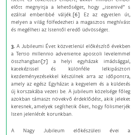
előtt megnyitja a lehetőséget, hogy „istenivé” s
ezáltal emberibbé váljék.
[6]
Ez az egyetlen út,
melyen a világ fölfedezheti a magasztos meghívást
és megélheti az Istentől eredő üdvösséget.
3.
A Jubileumi Évet közvetlenül előkészítő években
a Tertio millennio adveniente apostoli levelemmel
összhangban
[7]
a helyi egyházak imádsággal,
katekézissel és különféle lelkipásztori
kezdeményezésekkel készülnek arra az időpontra,
amely az egész Egyházat a kegyelem és a küldetés
új korszakába vezeti be. A jubileum közelsége főleg
azokban támaszt növekvő érdeklődést, akik jeleket
keresnek, amelyek segíthetik őket, hogy fölismerjék
Isten jelenlétét korunkban.
A Nagy Jubileum előkészületi évei a