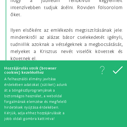
hogy a jubileum rendkívüli kegyelmeit
intenzívebben tudjuk átélni. Röviden fölsorolom
őket.
Ilyen elsőként az emlékezés megtisztításának jele:
mindenkitől az alázat bátor cselekedetét igényli,
tudniillik azoknak a vétségeknek a megbocsátását,
melyeket a Krisztus nevét viselők követtek és
követnek el.
Hozzájárulás sütik (browser
cookies) kezeléséhez
A Szent Év lényege szerint a megtérésre hívás ideje.
A felhasználói élmény javítása
A megtérés volt Jézus igehirdetésének első szava
érdekében adatokat (sütiket) adunk
is, és sokatmondóan a hit készségéhez kapcsolódik:
át a böngészőprogramjának a
„Térjetek meg és higgyetek az evangéliumnak!” (Mk
biztonságos használat, a weboldal
forgalmának elemzése és megfelelő
1,15). A parancsoló mód, amit Krisztus itt alkalmaz,
hirdetések nyújtása érdekében.
annak tudatosításából fakad, hogy „betelt az idő”
Kérjük, adja ehhez hozzájárulását a
(uo.). Isten idejének beteljesedése a megtérésre
jobb oldali gombra kattintva!
szólító fölhívásba fordul át. A megtérés azonban a