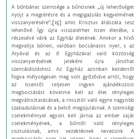
A bűnbánat szentsége a bűnösnek „új lehetőséget
nyújt a megtérésre és a megigazulás kegyelmének
visszanyerésére”,
[15]
amit Krisztus áldozata tesz
lehetővé. Így újra visszatérhet Isten életébe, s
részesévé válik az Egyház életének. Amikor a hívő
megvallja bűneit, valóban bocsánatot nyer, s az
Atyával és az ő Egyházával való közösség
visszanyerésének jeleként újra járulhat
szentáldozáshoz. Az Egyház azonban kezdettől
fogva mélységesen meg volt győződve arról, hogy
az Istentől teljesen ingyen ajándékozott
megbocsátást követnie kell az élet tényleges
megváltoztatásának, a rossztól való egyre nagyobb
szabadulásnak és a belső megújulásnak. A szentségi
cselekménnyel együtt kell járnia az ember saját
cselekményének, a bűntől való tényleges
tisztulásnak, amit vezeklésnek nevezünk. A
megbocsátás nem azt jelenti, hogy e személyes