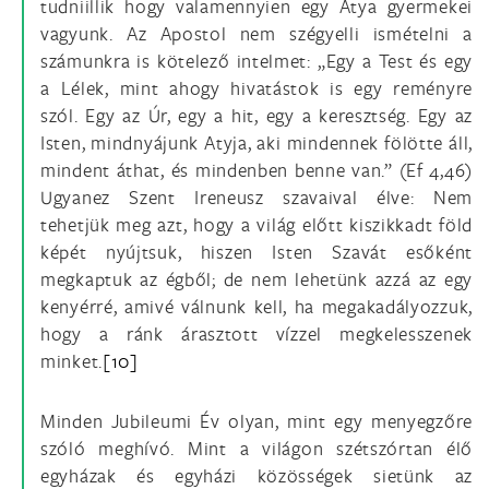
tudniillik hogy valamennyien egy Atya gyermekei
vagyunk. Az Apostol nem szégyelli ismételni a
számunkra is kötelező intelmet: „Egy a Test és egy
a Lélek, mint ahogy hivatástok is egy reményre
szól. Egy az Úr, egy a hit, egy a keresztség. Egy az
Isten, mindnyájunk Atyja, aki mindennek fölötte áll,
mindent áthat, és mindenben benne van.” (Ef 4,46)
Ugyanez Szent Ireneusz szavaival élve: Nem
tehetjük meg azt, hogy a világ előtt kiszikkadt föld
képét nyújtsuk, hiszen Isten Szavát esőként
megkaptuk az égből; de nem lehetünk azzá az egy
kenyérré, amivé válnunk kell, ha megakadályozzuk,
hogy a ránk árasztott vízzel megkelesszenek
minket.
[10]
Minden Jubileumi Év olyan, mint egy menyegzőre
szóló meghívó. Mint a világon szétszórtan élő
egyházak és egyházi közösségek sietünk az