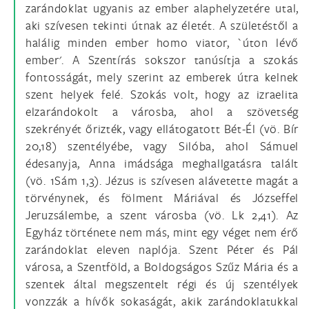
zarándoklat ugyanis az ember alaphelyzetére utal,
aki szívesen tekinti útnak az életét. A születéstől a
halálig minden ember homo viator, `úton lévő
ember'. A Szentírás sokszor tanúsítja a szokás
fontosságát, mely szerint az emberek útra kelnek
szent helyek felé. Szokás volt, hogy az izraelita
elzarándokolt a városba, ahol a szövetség
szekrényét őrizték, vagy ellátogatott Bét-Él (vö. Bír
20,18) szentélyébe, vagy Silóba, ahol Sámuel
édesanyja, Anna imádsága meghallgatásra talált
(vö. 1Sám 1,3). Jézus is szívesen alávetette magát a
törvénynek, és fölment Máriával és Józseffel
Jeruzsálembe, a szent városba (vö. Lk 2,41). Az
Egyház története nem más, mint egy véget nem érő
zarándoklat eleven naplója. Szent Péter és Pál
városa, a Szentföld, a Boldogságos Szűz Mária és a
szentek által megszentelt régi és új szentélyek
vonzzák a hívők sokaságát, akik zarándoklatukkal