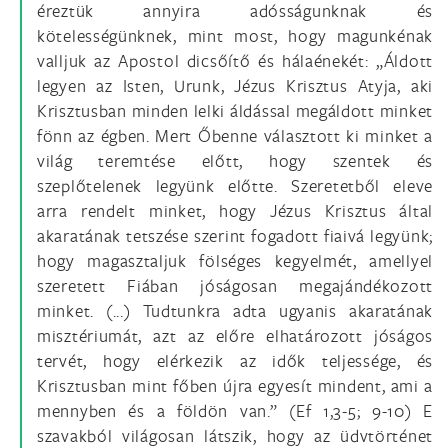
éreztük annyira adósságunknak és
kötelességünknek, mint most, hogy magunkénak
valljuk az Apostol dicsőítő és hálaénekét: „Áldott
legyen az Isten, Urunk, Jézus Krisztus Atyja, aki
Krisztusban minden lelki áldással megáldott minket
fönn az égben. Mert Őbenne választott ki minket a
világ teremtése előtt, hogy szentek és
szeplőtelenek legyünk előtte. Szeretetből eleve
arra rendelt minket, hogy Jézus Krisztus által
akaratának tetszése szerint fogadott fiaivá legyünk;
hogy magasztaljuk fölséges kegyelmét, amellyel
szeretett Fiában jóságosan megajándékozott
minket. (...) Tudtunkra adta ugyanis akaratának
misztériumát, azt az előre elhatározott jóságos
tervét, hogy elérkezik az idők teljessége, és
Krisztusban mint főben újra egyesít mindent, ami a
mennyben és a földön van.” (Ef 1,3-5; 9-10) E
szavakból világosan látszik, hogy az üdvtörténet