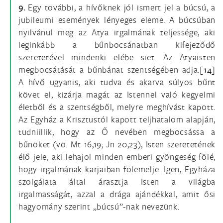
9.
Egy további, a hívőknek jól ismert jel a búcsú, a
jubileumi események lényeges eleme. A búcsúban
nyilvánul meg az Atya irgalmának teljessége, aki
leginkább a bűnbocsánatban kifejeződő
szeretetével mindenki elébe siet. Az Atyaisten
megbocsátását a bűnbánat szentségében adja.
[14]
A hívő ugyanis, aki tudva és akarva súlyos bűnt
követ el, kizárja magát az Istennel való kegyelmi
életből és a szentségből, melyre meghívást kapott.
Az Egyház a Krisztustól kapott teljhatalom alapján,
tudniillik, hogy az Ő nevében megbocsássa a
bűnöket (vö. Mt 16,19; Jn 20,23), Isten szeretetének
élő jele, aki lehajol minden emberi gyöngeség fölé,
hogy irgalmának karjaiban fölemelje. Igen, Egyháza
szolgálata által árasztja Isten a világba
irgalmasságát, azzal a drága ajándékkal, amit ősi
hagyomány szerint „búcsú”-nak nevezünk.