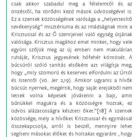
csak akkor szabadul meg a félelemtől és az
önzéstől, ha törődni kezd mások üdvösségével is.
Ez a szentek közösségének valósága a „helyettesítő
tevékenység” misztériuma és az imádságnak mint a
Krisztussal és az Ő szentjeivel való egység útjának
valósága. Krisztus magához emel minket, hogy vele
együtt szőjük meg az új emberi nem makulátlan
ruháját, Krisztus jegyesének hófehér köntösét. A
búcsúról szóló tanítás elsőként azt világítja meg,
hogy „mily szomorú és keserves elfordulni az Úrtól
és Istentől (vö. Jer 2,19). Amikor ugyanis a hívők
búcsút nyernek, megértik, hogy saját erejükből nem
lettek volna képesek jóvátenni a bajt, amit
bűnükkel magukra és a közösségre hoztak; ez
üdvös alázatosságra készteti őket.”
[18]
A szentek
közössége, mely a hívőket Krisztussal és egymással
összekapcsolja, arról is beszél, mennyire lehet
segíteni másokat élőket és holtakat egyaránt , hogy