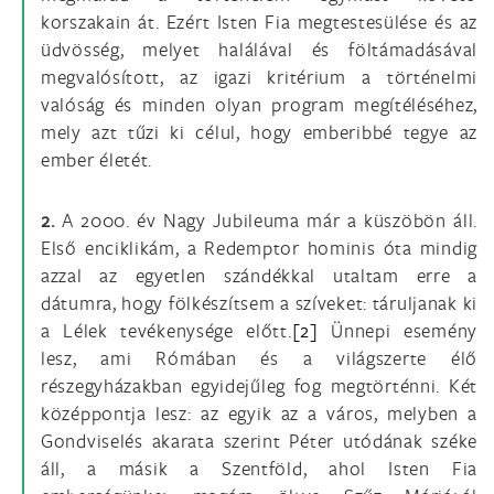
korszakain át. Ezért Isten Fia megtestesülése és az
üdvösség, melyet halálával és föltámadásával
megvalósított, az igazi kritérium a történelmi
valóság és minden olyan program megítéléséhez,
mely azt tűzi ki célul, hogy emberibbé tegye az
ember életét.
2.
A 2000. év Nagy Jubileuma már a küszöbön áll.
Első enciklikám, a Redemptor hominis óta mindig
azzal az egyetlen szándékkal utaltam erre a
dátumra, hogy fölkészítsem a szíveket: táruljanak ki
a Lélek tevékenysége előtt.
[2]
Ünnepi esemény
lesz, ami Rómában és a világszerte élő
részegyházakban egyidejűleg fog megtörténni. Két
középpontja lesz: az egyik az a város, melyben a
Gondviselés akarata szerint Péter utódának széke
áll, a másik a Szentföld, ahol Isten Fia