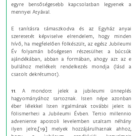
egyre bensőségesebb kapcsolatban legyenek a
mennyei Atyával.
E tanításra támaszkodva és az Egyház anyai
szeretetét képviselve elrendelem, hogy minden
hívő, ha megfelelően fölkészült, az egész Jubileumi
Év folyamán bőségesen részesülhet a búcsúk
ajándékában, abban a formában, ahogy azt az e
bullához mellékelt rendelkezés mondja (lásd a
csatolt dekrétumot).
11
. A mondott jelek a jubileumi ünneplés
hagyományához tartoznak. Isten népe azonban
éber lélekkel Isten irgalmának további jeleit is
fölismerheti a Jubileumi Évben. Tertio millennio
adveniente apostoli levelemben utaltam néhány
ilyen jelre,
[19]
melyek hozzájárulhatnak ahhoz,