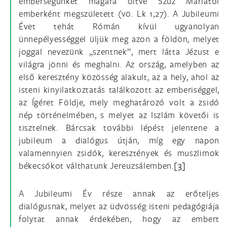
emberségünket magára öltve Szűz Máriától
emberként megszületett (vö. Lk 1,27). A Jubileumi
Évet tehát Rómán kívül ugyanolyan
ünnepélyességgel üljük meg azon a földön, melyet
joggal nevezünk „szentnek”, mert látta Jézust e
világra jönni és meghalni. Az ország, amelyben az
első keresztény közösség alakult, az a hely, ahol az
isteni kinyilatkoztatás találkozott az emberiséggel,
az Ígéret Földje, mely meghatározó volt a zsidó
nép történelmében, s melyet az Iszlám követői is
tisztelnek. Bárcsak további lépést jelentene a
jubileum a dialógus útján, míg egy napon
valamennyien zsidók, keresztények és muszlimok
békecsókot válthatunk Jereuzsálemben.
[3]
A Jubileumi Év része annak az erőteljes
dialógusnak, melyet az üdvösség isteni pedagógiája
folytat annak érdekében, hogy az embert