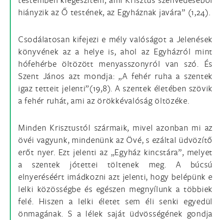
hiányzik az Ő testének, az Egyháznak javára” (1,24).
Csodálatosan kifejezi e mély valóságot a Jelenések
könyvének az a helye is, ahol az Egyházról mint
hófehérbe öltözött menyasszonyról van szó. És
Szent János azt mondja: „A fehér ruha a szentek
igaz tetteit jelenti”(19,8). A szentek életében szövik
a fehér ruhát, ami az örökkévalóság öltözéke.
Minden Krisztustól szármaik, mivel azonban mi az
övéi vagyunk, mindenünk az Övé, s ezáltal üdvözítő
erőt nyer. Ezt jelenti az „Egyház kincstára”, melyet
a szentek jótettei töltenek meg. A búcsú
elnyeréséért imádkozni azt jelenti, hogy belépünk e
lelki közösségbe és egészen megnyílunk a többiek
felé. Hiszen a lelki életet sem éli senki egyedül
önmagának. S a lélek saját üdvösségének gondja