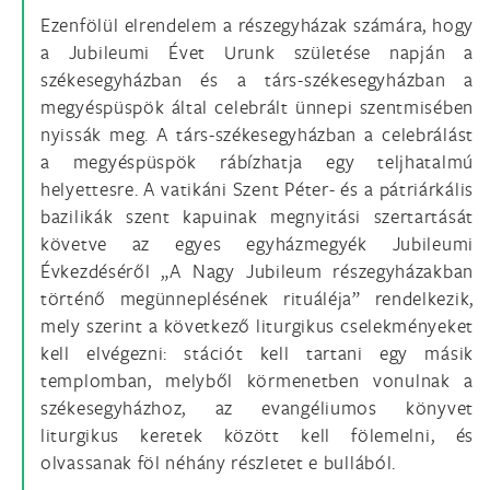
Ezenfölül elrendelem a részegyházak számára, hogy
a Jubileumi Évet Urunk születése napján a
székesegyházban és a társ-székesegyházban a
megyéspüspök által celebrált ünnepi szentmisében
nyissák meg. A társ-székesegyházban a celebrálást
a megyéspüspök rábízhatja egy teljhatalmú
helyettesre. A vatikáni Szent Péter- és a pátriárkális
bazilikák szent kapuinak megnyitási szertartását
követve az egyes egyházmegyék Jubileumi
Évkezdéséről „A Nagy Jubileum részegyházakban
történő megünneplésének rituáléja” rendelkezik,
mely szerint a következő liturgikus cselekményeket
kell elvégezni: stációt kell tartani egy másik
templomban, melyből körmenetben vonulnak a
székesegyházhoz, az evangéliumos könyvet
liturgikus keretek között kell fölemelni, és
olvassanak föl néhány részletet e bullából.