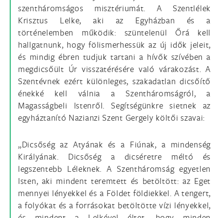
szentháromságos misztériumát. A Szentlélek
Krisztus Lelke, aki az Egyházban és a
történelemben működik: szüntelenül Őrá kell
hallgatnunk, hogy fölismerhessük az új idők jeleit,
és mindig ébren tudjuk tartani a hívők szívében a
megdicsőült Úr visszatérésére való várakozást. A
Szentévnek ezért különleges, szakadatlan dicsőítő
énekké kell válnia a Szentháromságról, a
Magasságbeli Istenről. Segítségünkre sietnek az
egyháztanító Nazianzi Szent Gergely költői szavai:
„Dicsőség az Atyának és a Fiúnak, a mindenség
Királyának. Dicsőség a dicséretre méltó és
legszentebb Léleknek. A Szentháromság egyetlen
Isten, aki mindent teremtett és betöltött: az Eget
mennyei lényekkel és a Földet földiekkel. A tengert,
a folyókat és a forrásokat betöltötte vízi lényekkel,
és mindent a Lelkével éltet, hogy minden