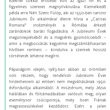
ezeknél sokkal erősebb volt az igazi hit és a
figyelmes szeretet megnyilvánulása. Kiemelkedő
példa erre Néri Szent Fülöp, aki az 1550-ben tartott
Jubileumi Év alkalmával életre hívta a „Caritas
Romana” intézményét a Rómába érkező
zarándokok baráti fogadására. A Jubileumi Évek
megünnepléséből és a megtérés gyümölcseiből --
amit a megbocsátás kegyelme megszámlálhatatlan
hívőben termett -- kiindulva a szentek hosszú
történetét lehetne megírni.
Pápaságom idején, 1983-ban abban az örömben
volt részem, hogy rendkívüli Jubileumi Évet
hirdethettem az emberi nem megváltásának 1950.
évfordulója alkalmából. A misztérium, mely Jézus
halálában és föltámadásában valósult meg, olyan
eseménysor csúcspontja, mely Isten Fiának
megtestesülésével kezdődött. Ezért a jelen