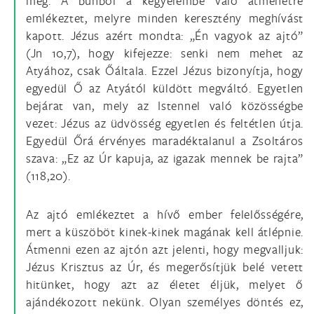
meg. A bűnből a kegyelembe való átmenetre
emlékeztet, melyre minden keresztény meghívást
kapott. Jézus azért mondta: „Én vagyok az ajtó”
(Jn 10,7), hogy kifejezze: senki nem mehet az
Atyához, csak Őáltala. Ezzel Jézus bizonyítja, hogy
egyedül Ő az Atyától küldött megváltó. Egyetlen
bejárat van, mely az Istennel való közösségbe
vezet: Jézus az üdvösség egyetlen és feltétlen útja.
Egyedül Őrá érvényes maradéktalanul a Zsoltáros
szava: „Ez az Úr kapuja, az igazak mennek be rajta”
(118,20).
Az ajtó emlékeztet a hívő ember felelősségére,
mert a küszöböt kinek-kinek magának kell átlépnie.
Átmenni ezen az ajtón azt jelenti, hogy megvalljuk:
Jézus Krisztus az Úr, és megerősítjük belé vetett
hitünket, hogy azt az életet éljük, melyet ő
ajándékozott nekünk. Olyan személyes döntés ez,