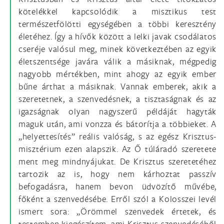
kötelékkel kapcsolódik a misztikus test
természetfölötti egységében a többi keresztény
életéhez. Így a hívők között a lelki javak csodálatos
cseréje valósul meg, minek következtében az egyik
életszentsége javára válik a másiknak, mégpedig
nagyobb mértékben, mint ahogy az egyik ember
bűne árthat a másiknak. Vannak emberek, akik a
szeretetnek, a szenvedésnek, a tisztaságnak és az
igazságnak olyan nagyszerű példáját hagyták
maguk után, ami vonzza és bátorítja a többieket. A
„helyettesítés” reális valóság, s az egész Krisztus-
misztérium ezen alapszik. Az Ő túláradó szeretete
ment meg mindnyájukat. De Krisztus szeretetéhez
tartozik az is, hogy nem kárhoztat passzív
befogadásra, hanem bevon üdvözítő művébe,
főként a szenvedésébe. Erről szól a Kolosszei levél
ismert sora: „Örömmel szenvedek értetek, és
testemben kiegészítem, ami Krisztus szenvedéséből