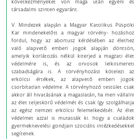
következményeket von maga után egyéni és
társadalmi szinten egyaránt.
V. Mindezek alapján a Magyar Katolikus Püspöki
Kar mindenekelőtt a magyar törvény- hozáshoz
fordul, hogy az abortusz kérdésében az élethez
való alapvető emberi jogok alapján döntsön,
amelyik korlátozás nélkül kiterjed a magzati élet
védelmére is, és az orvosok lelkiismereti
szabadságára is. A törvényhozást kötelezi az
erkölcsi értékek, az alapvető emberi jogok
csorbítatlan védelme. A törvényhozó testület csak
akkor áll hivatásának a magaslatán, ha meri vállalni
az élet teljeskörű védelmét és csak így szolgálhatja
az egész nemzet erkölcsi felemelkedését. Az élet
védelmet azzal is mutassák ki. hogy a családok
gyermeknevelési gondjain szociális intézkedésekkel
segítenek.