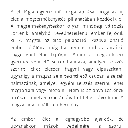
A biológia egyértelmű megállapítása, hogy az új
élet a megtermékenyítés pillanatában kezdődik el.
A megtermékenyítéskor olyan minőségi változás
történik, amelyből tévedhetetlenül ember fejlődik
ki. A magzat az első pillanattól kezdve önálló
emberi élőlény, még ha nem is tud az anyától
függetlenül élni, fejlődni. Amint a megszületett
gyermek sem élő sejtek halmaza, amelyet tetszés
szerint lehet életben hagyni vagy elpusztítani,
ugyanígy a magzat sem tekinthető csupán a sejtek
halmazának, amelyet egyéni tetszés szerint lehet
megtartani vagy megölni. Nem is az anya testének
a része, amelyet operációval el lehet távolítani. A
magzat már önálló emberi lény!
Az emberi élet a legnagyobb ajándék, de
ugyanakkor mások védelmére is szorul.