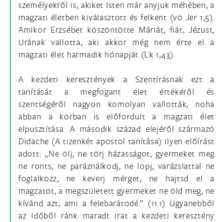
személyekről is, akiket Isten már anyjuk méhében, a
magzati életben kiválasztott és felkent (vö Jer 1,5).
Amikor Erzsébet köszöntötte Máriát, fiát, Jézust,
Urának vallotta, aki akkor még nem érte el a
magzati élet harmadik hónapját (Lk 1,43).
A kezdeti keresztények a Szentírásnak ezt a
tanítását a megfogant élet értékéről és
szentségéről nagyon komolyan vallották, noha
abban a korban is előfordult a magzati élet
elpusztítása. A második század elejéről származó
Didache (A tizenkét apostol tanítása) ilyen előírást
adott: „Ne ölj, ne törj házasságot, gyermeket meg
ne ronts, ne paráználkodj, ne lopj, varázslattal ne
foglalkozz, ne keverj mérget, ne hajtsd el a
magzatot, a megszületett gyermeket ne öld meg, ne
kívánd azt, ami a felebarátodé.” (11.1) Ugyanebből
az időből ránk maradt irat a kezdeti keresztény