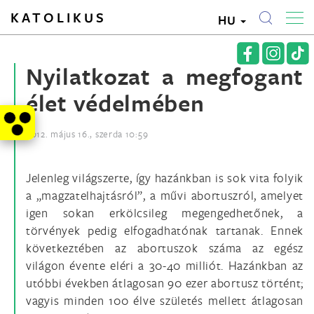
KATOLIKUS
HU
Nyilatkozat a megfogant
élet védelmében
2012. május 16., szerda 10:59
Jelenleg világszerte, így hazánkban is sok vita folyik
a „magzatelhajtásról”, a művi abortuszról, amelyet
igen sokan erkölcsileg megengedhetőnek, a
törvények pedig elfogadhatónak tartanak. Ennek
következtében az abortuszok száma az egész
világon évente eléri a 30-40 milliót. Hazánkban az
utóbbi években átlagosan 90 ezer abortusz történt;
vagyis minden 100 élve születés mellett átlagosan