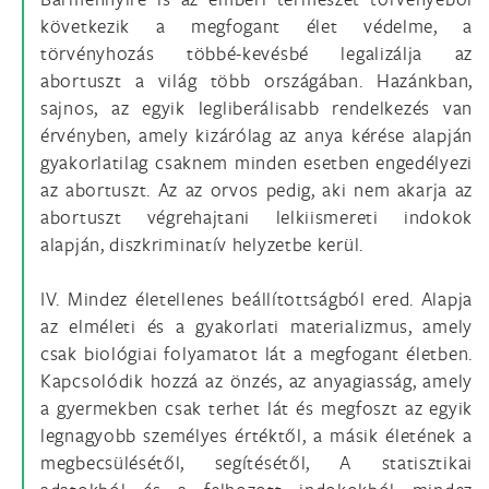
következik a megfogant élet védelme, a
törvényhozás többé-kevésbé legalizálja az
abortuszt a világ több országában. Hazánkban,
sajnos, az egyik legliberálisabb rendelkezés van
érvényben, amely kizárólag az anya kérése alapján
gyakorlatilag csaknem minden esetben engedélyezi
az abortuszt. Az az orvos pedig, aki nem akarja az
abortuszt végrehajtani lelkiismereti indokok
alapján, diszkriminatív helyzetbe kerül.
IV. Mindez életellenes beállítottságból ered. Alapja
az elméleti és a gyakorlati materializmus, amely
csak biológiai folyamatot lát a megfogant életben.
Kapcsolódik hozzá az önzés, az anyagiasság, amely
a gyermekben csak terhet lát és megfoszt az egyik
legnagyobb személyes értéktől, a másik életének a
megbecsülésétől, segítésétől, A statisztikai