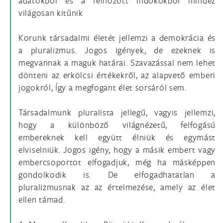
adatokból és a felhozott indokokból mindez
világosan kitűnik
Korunk társadalmi életét jellemzi a demokrácia és
a pluralizmus. Jogos igények, de ezeknek is
megvannak a maguk határai. Szavazással nem lehet
dönteni az erkölcsi értékekről, az alapvető emberi
jogokról, Így a megfogant élet sorsáról sem.
Társadalmunk pluralista jellegű, vagyis jellemzi,
hogy a különböző világnézetű, felfogású
embereknek kell együtt élniük és egymást
elviselniük. Jogos igény, hogy a másik embert vagy
embercsoportot elfogadjuk, még ha másképpen
gondolkodik is. De elfogadhatatlan a
pluralizmusnak az az értelmezése, amely az élet
ellen támad.