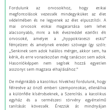
Fordulunk az orvosokhoz, hogy etikai
megfontolások vezessék mindegyiküket az élet
védelmében és ne legyenek az élet elpusztítói. A
mai orvosok etikai magatartása sem lehet
alacsonyabb, mint a két évezreddel ezelőtt élt
orvosoké, amelyet a „hyppokrateszi eskü”
fémjelzett és amelynek eredeti szövege így szólt:
„Senkinek sem adok halálos mérget, akkor sem, ha
kérik, és erre vonatkozóan még tanácsot sem adok.
Hasonlóképpen nem segítek hozzá egyetlen
asszonyt sem magzata elhajlásához.”
De méginkább a katolikus hívekhez fordulunk, hogy
félretéve az önző emberi szempontokat, ellenállva
a különféle kísértéseknek, a Szentírás. a katolikus
egyház és a természeti törvény egyértelmű
tanítását kövessék. Érezzük át mindnyájan