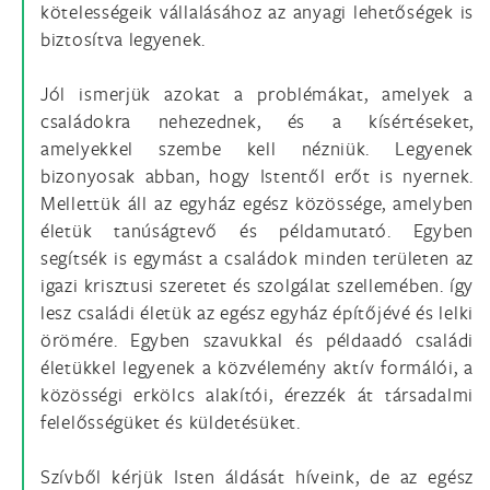
kötelességeik vállalásához az anyagi lehetőségek is
biztosítva legyenek.
Jól ismerjük azokat a problémákat, amelyek a
családokra nehezednek, és a kísértéseket,
amelyekkel szembe kell nézniük. Legyenek
bizonyosak abban, hogy Istentől erőt is nyernek.
Mellettük áll az egyház egész közössége, amelyben
életük tanúságtevő és példamutató. Egyben
segítsék is egymást a családok minden területen az
igazi krisztusi szeretet és szolgálat szellemében. így
lesz családi életük az egész egyház építőjévé és lelki
örömére. Egyben szavukkal és példaadó családi
életükkel legyenek a közvélemény aktív formálói, a
közösségi erkölcs alakítói, érezzék át társadalmi
felelősségüket és küldetésüket.
Szívből kérjük Isten áldását híveink, de az egész