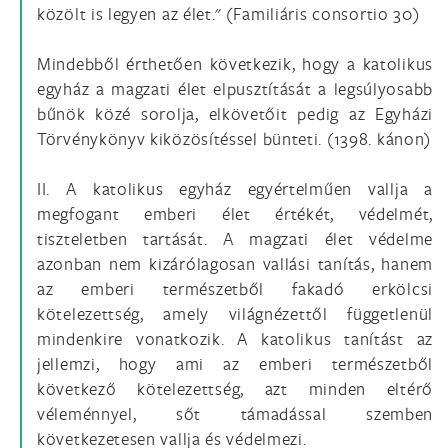
közölt is legyen az élet." (Familiáris consortio 30)
Mindebből érthetően következik, hogy a katolikus
egyház a magzati élet elpusztítását a legsúlyosabb
bűnök közé sorolja, elkövetőit pedig az Egyházi
Törvénykönyv kiközösítéssel bünteti. (1398. kánon)
II. A katolikus egyház egyértelműen vallja a
megfogant emberi élet értékét, védelmét,
tiszteletben tartását. A magzati élet védelme
azonban nem kizárólagosan vallási tanítás, hanem
az emberi természetből fakadó erkölcsi
kötelezettség, amely világnézettől függetlenül
mindenkire vonatkozik. A katolikus tanítást az
jellemzi, hogy ami az emberi természetből
következő kötelezettség, azt minden eltérő
véleménnyel, sőt támadással szemben
következetesen vallja és védelmezi.