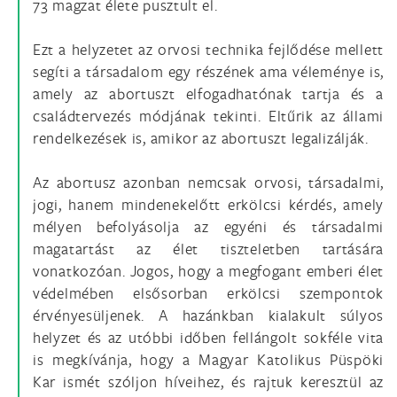
73 magzat élete pusztult el.
Ezt a helyzetet az orvosi technika fejlődése mellett
segíti a társadalom egy részének ama véleménye is,
amely az abortuszt elfogadhatónak tartja és a
családtervezés módjának tekinti. Eltűrik az állami
rendelkezések is, amikor az abortuszt legalizálják.
Az abortusz azonban nemcsak orvosi, társadalmi,
jogi, hanem mindenekelőtt erkölcsi kérdés, amely
mélyen befolyásolja az egyéni és társadalmi
magatartást az élet tiszteletben tartására
vonatkozóan. Jogos, hogy a megfogant emberi élet
védelmében elsősorban erkölcsi szempontok
érvényesüljenek. A hazánkban kialakult súlyos
helyzet és az utóbbi időben fellángolt sokféle vita
is megkívánja, hogy a Magyar Katolikus Püspöki
Kar ismét szóljon híveihez, és rajtuk keresztül az