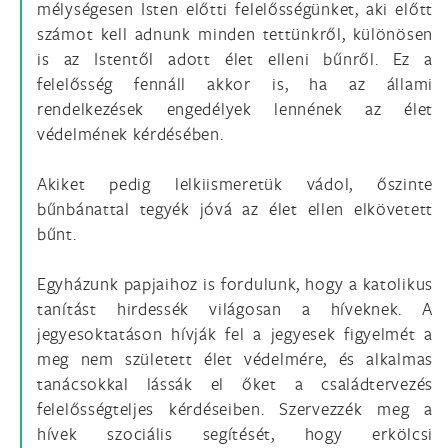
mélységesen Isten előtti felelősségünket, aki előtt
számot kell adnunk minden tettünkről, különösen
is az Istentől adott élet elleni bűnről. Ez a
felelősség fennáll akkor is, ha az állami
rendelkezések engedélyek lennének az élet
védelmének kérdésében.
Akiket pedig lelkiismeretük vádol, őszinte
bűnbánattal tegyék jóvá az élet ellen elkövetett
bűnt.
Egyházunk papjaihoz is fordulunk, hogy a katolikus
tanítást hirdessék világosan a híveknek. A
jegyesoktatáson hívják fel a jegyesek figyelmét a
meg nem született élet védelmére, és alkalmas
tanácsokkal lássák el őket a családtervezés
felelősségteljes kérdéseiben. Szervezzék meg a
hívek szociális segítését, hogy erkölcsi