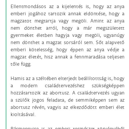
Ellentmondásos az a kijelentés is, hogy az anya
emberi jogához tartozik annak eldöntése, hogy a
magzatot megtartja vagy megöli. Amint az anya
nem dönthet arról, hogy a már megszületett
gyermeket életben hagyja vagy megöli, ugyanúgy
nem dönthet a magzat sorsáról sem. Sőt alapvető
emberi kötelesség, hogy éppen az anya védje a
magzat életét, hisz annak a fennmaradása teljesen
tőle függ.
Hamis az a széltében elterjedt beállítottság is, hogy
a modern családtervezéshez szükségképpen
hozzátartozik az abortusz. A családtervezés ugyan
a szülők jogos feladata, de semmiképpen sem az
abortusz révén, vagyis az elkezdődött emberi élet
kioltásával.
Bármennyire is az emberi természet törvényéből