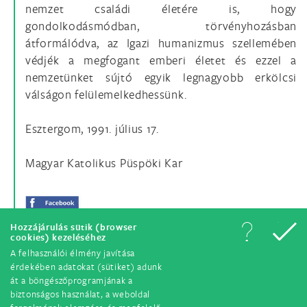
nemzet családi életére is, hogy
gondolkodásmódban, törvényhozásban
átformálódva, az Igazi humanizmus szellemében
védjék a megfogant emberi életet és ezzel a
nemzetünket sújtó egyik legnagyobb erkölcsi
válságon felülemelkedhessünk.
Esztergom, 1991. július 17.
Magyar Katolikus Püspöki Kar
Hozzájárulás sütik (browser
cookies) kezeléséhez
A felhasználói élmény javítása
érdekében adatokat (sütiket) adunk
át a böngészőprogramjának a
biztonságos használat, a weboldal