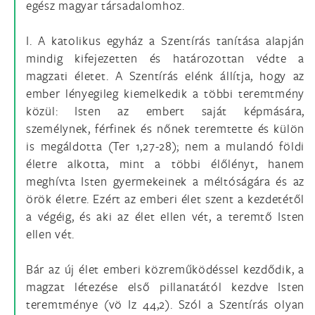
egész magyar társadalomhoz.
I. A katolikus egyház a Szentírás tanítása alapján
mindig kifejezetten és határozottan védte a
magzati életet. A Szentírás elénk állítja, hogy az
ember lényegileg kiemelkedik a többi teremtmény
közül: Isten az embert saját képmására,
személynek, férfinek és nőnek teremtette és külön
is megáldotta (Ter 1,27-28); nem a mulandó földi
életre alkotta, mint a többi élőlényt, hanem
meghívta Isten gyermekeinek a méltóságára és az
örök életre. Ezért az emberi élet szent a kezdetétől
a végéig, és aki az élet ellen vét, a teremtő Isten
ellen vét.
Bár az új élet emberi közreműködéssel kezdődik, a
magzat létezése első pillanatától kezdve Isten
teremtménye (vö Iz 44,2). Szól a Szentírás olyan