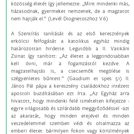
közösség életét így jellemezte: „Mint mindenki más,
házasodnak, gyermeket nemzenek, de a magzatot
nem hajtják el.” (Levél Diognetoszhoz V.6)
A Szentírás tanítását és az első keresztények
erkölcsi felfogását a katolikus egyház mindig
határozottan hirdette. Legutóbb a II. Vatikáni
Zsinat így tanított: „Az életet a leggondosabban
kell óvni, már a fogamzástól kezdve. A
magzatelhajtás is, a csecsemők megölése is
szégyenletes bűntett.” (Gaudium et spes 51) II.
János Pál pápa a keresztény családokhoz intézett
apostoli buzdításában ezt írta: „Az Egyház arra
hivatott, hogy mindenki felé ismételten kifejezze -
egyre világosabb és szilárdabb meggyőződéssel -azt
az akaratát, hogy minden erejével és minden
veszedelemmel szemben védi és oltalmazza az
emberi életet: bármilyen fokon vagy körülmények