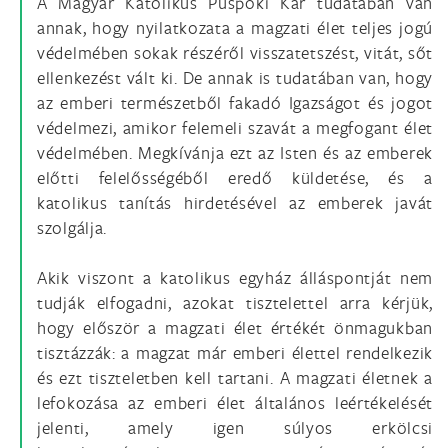
A Magyar Katolikus Püspöki Kar tudatában van
annak, hogy nyilatkozata a magzati élet teljes jogú
védelmében sokak részéről visszatetszést, vitát, sőt
ellenkezést vált ki. De annak is tudatában van, hogy
az emberi természetből fakadó Igazságot és jogot
védelmezi, amikor felemeli szavát a megfogant élet
védelmében. Megkívánja ezt az Isten és az emberek
előtti felelősségéből eredő küldetése, és a
katolikus tanítás hirdetésével az emberek javát
szolgálja.
Akik viszont a katolikus egyház álláspontját nem
tudják elfogadni, azokat tisztelettel arra kérjük,
hogy először a magzati élet értékét önmagukban
tisztázzák: a magzat már emberi élettel rendelkezik
és ezt tiszteletben kell tartani. A magzati életnek a
lefokozása az emberi élet általános leértékelését
jelenti, amely igen súlyos erkölcsi