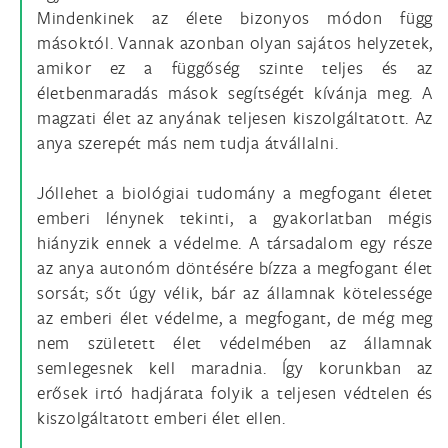
Mindenkinek az élete bizonyos módon függ
másoktól. Vannak azonban olyan sajátos helyzetek,
amikor ez a függőség szinte teljes és az
életbenmaradás mások segítségét kívánja meg. A
magzati élet az anyának teljesen kiszolgáltatott. Az
anya szerepét más nem tudja átvállalni.
Jóllehet a biológiai tudomány a megfogant életet
emberi lénynek tekinti, a gyakorlatban mégis
hiányzik ennek a védelme. A társadalom egy része
az anya autonóm döntésére bízza a megfogant élet
sorsát; sőt úgy vélik, bár az államnak kötelessége
az emberi élet védelme, a megfogant, de még meg
nem született élet védelmében az államnak
semlegesnek kell maradnia. Így korunkban az
erősek irtó hadjárata folyik a teljesen védtelen és
kiszolgáltatott emberi élet ellen.