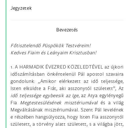
Jegyzetek
Bevezetés
Főtisztelendő Püspökök Testvéreim!
Kedves Fiaim és Leányaim Krisztusban!
1. A HARMADIK ÉVEZRED KÖZELEDTÉVEL az újkori
időszámításban önkéntelenül Pál apostol szavaira
gondolunk: „Amikor elérkezett az idő teljessége,
Isten elküldte a Fiát, aki asszonytól született”, Az
idő teljessége egybeesik az Ige
, az Atya egylényegű
Fia
Megtestesülésének misztériumával
és a világ
Megváltásának misztériumával. Szent Pál levelének
e részében hangsúlyozza, hogy Isten Fia asszonytól
született, a törvény alatt született, s a világba jött,