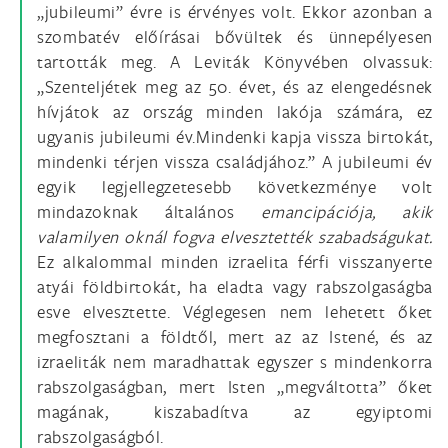
„jubileumi” évre is érvényes volt. Ekkor azonban a
szombatév előírásai bővültek és ünnepélyesen
tartották meg. A Leviták Könyvében olvassuk:
„Szenteljétek meg az 50. évet, és az elengedésnek
hívjátok az ország minden lakója számára, ez
ugyanis jubileumi év.Mindenki kapja vissza birtokát,
mindenki térjen vissza családjához.” A jubileumi év
egyik legjellegzetesebb következménye volt
mindazoknak általános
emancipációja, akik
valamilyen oknál fogva elvesztették szabadságukat.
Ez alkalommal minden izraelita férfi visszanyerte
atyái földbirtokát, ha eladta vagy rabszolgaságba
esve elvesztette. Véglegesen nem lehetett őket
megfosztani a földtől, mert az az Istené, és az
izraeliták nem maradhattak egyszer s mindenkorra
rabszolgaságban, mert Isten „megváltotta” őket
magának, kiszabadítva az egyiptomi
rabszolgaságból.