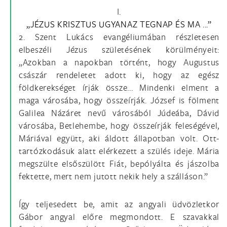
I.
„JÉZUS KRISZTUS UGYANAZ TEGNAP ÉS MA ...”
2. Szent Lukács evangéliumában részletesen
elbeszéli Jézus születésének körülményeit:
„Azokban a napokban történt, hogy Augustus
császár rendeletet adott ki, hogy az egész
földkerekséget írják össze... Mindenki elment a
maga városába, hogy összeírják. József is fölment
Galilea Názáret nevű városából Júdeába, Dávid
városába, Betlehembe, hogy összeírják feleségével,
Máriával együtt, aki áldott állapotban volt. Ott-
tartózkodásuk alatt elérkezett a szülés ideje. Mária
megszülte elsőszülött Fiát, bepólyálta és jászolba
fektette, mert nem jutott nekik hely a szálláson.”
Így teljesedett be, amit az angyali üdvözletkor
Gábor angyal előre megmondott. E szavakkal