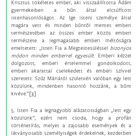
Krisztus tökéletes ember, aki visszaállította Ádám
gyermekeiben a bűn által elcsúfított
istenhasonlóságot. Az Ige isteni személye által
magára vett és minden bűntől mentes emberi
természetében az összes ember közös emberi
természete a legmagasabb emberi méltóságra
emeltetett: „Isten Fia a Megtestesüléssel
bizonyos
módon minden emberrel egyesült
. Emberi kézzel
dolgozott, emberi értelemmel gondolkodott,
emberi akarattal cselekedett és emberi szívvel
szeretett. Szűz Máriától születvén valóban egy lett
közülünk, mindenben hasonló hozzánk, a bűnt
kivéve.”
[3]
5. Isten Fia a legnagyobb alázatosságban „lett egy
közülünk”, ezért nem csoda, hogy a profán
történetírás, melyet a zajosabb események és a
látványosabb személyiségek érdekelnek, kezdetben