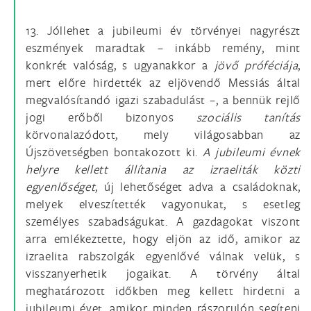
13. Jóllehet a jubileumi év törvényei nagyrészt
eszmények maradtak – inkább remény, mint
konkrét valóság, s ugyanakkor a
jövő próféciája
,
mert előre hirdették az eljövendő Messiás által
megvalósítandó igazi szabadulást –, a bennük rejlő
jogi erőből bizonyos
szociális tanítás
körvonalazódott, mely világosabban az
Újszövetségben bontakozott ki.
A jubileumi évnek
helyre kellett állítania az izraeliták közti
egyenlőséget
, új lehetőséget adva a családoknak,
melyek elveszítették vagyonukat, s esetleg
személyes szabadságukat. A gazdagokat viszont
arra emlékeztette, hogy eljön az idő, amikor az
izraelita rabszolgák egyenlővé válnak velük, s
visszanyerhetik jogaikat. A törvény által
meghatározott időkben meg kellett hirdetni a
jubileumi évet, amikor minden rászorulón segíteni