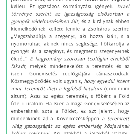
kellett. Ez igazságos kormányzást igényelt.
Izrael
törvénye szerint az igazságosság elsősorban a
gyengék védelmezésében állt,
és a királynak ebben
kiemelkedőnek kellett lennie a Zsoltáros szerint:
„Megszabadítja a szegényt, aki hozzá kiált, s a
nyomorultat, akinek nincs segítsége. Fölkarolja a
gyöngét és a szegényt, és megmenti szegényeinek
életét.”
E hagyomány szorosan teológiai elvekből
fakadt,
melyek mindenekelőtt a teremtés és az
isteni Gondviselés teológiájára támaszkodtak.
Közmeggyőződés volt ugyanis,
hogy egyedül Istent
mint Teremtőt illeti a legfelső hatalom
(dominium
altum). Azaz az egész teremtés, s főként a Föld
feletti uralom. Ha Isten a maga Gondviselésében az
embereknek adta a Földet, ez azt jelenti, hogy
mindenkinek adta. Következésképpen
a teremtett
világ gazdagságát az egész emberiség közjavának
kellett tekinteni.
Aki ezekből a javakból valamit