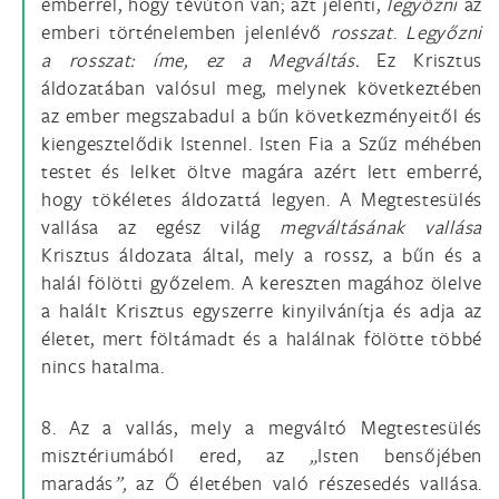
emberrel, hogy tévúton van; azt jelenti,
legyőzni
az
emberi történelemben jelenlévő
rosszat
.
Legyőzni
a rosszat: íme, ez a Megváltás.
Ez Krisztus
áldozatában valósul meg, melynek következtében
az ember megszabadul a bűn következményeitől és
kiengesztelődik Istennel. Isten Fia a Szűz méhében
testet és lelket öltve magára azért lett emberré,
hogy tökéletes áldozattá legyen. A Megtestesülés
vallása az egész világ
megváltásának vallása
Krisztus áldozata által, mely a rossz, a bűn és a
halál fölötti győzelem. A kereszten magához ölelve
a halált Krisztus egyszerre kinyilvánítja és adja az
életet, mert föltámadt és a halálnak fölötte többé
nincs hatalma.
8. Az a vallás, mely a megváltó Megtestesülés
misztériumából ered, az
„
Isten bensőjében
maradás
”,
az Ő életében való részesedés vallása.