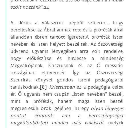
szólt hozzánk
”.24
6. Jézus a választott népből született, hogy
beteljesítse az Ábrahámnak tett és a próféták által
állandóan ébren tartott ígéretet.A próféták Isten
nevében és Isten helyett beszéltek. Az ószövetségi
üdvrend ugyanis lényegében arra volt rendelve,
hogy előkészítse és hirdesse a mindenség
Megváltójának, Krisztusnak és az Ő messiási
országának eljövetelét. Így az Ószövetségi
Szentírás könyvei gondos isteni pedagógiáról
tanúskodnak.
[8]
Krisztusban
ez a pedagógia célba
ér: Ő ugyanis nem csupán „Isten nevében” beszél,
mint a próféták, hanem maga Isten beszél
megtestesült örök Igéjében. Itt egy
olyan lényeges
pontot érintünk, ami a kereszténységet
megkülönbözteti minden más vallástól,
melyek