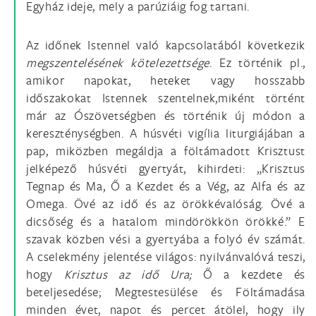
Egyház ideje, mely a parúziáig fog tartani.
Az időnek Istennel való kapcsolatából következik
megszentelésének kötelezettsége
. Ez történik pl.,
amikor napokat, heteket vagy hosszabb
időszakokat Istennek szentelnek,miként történt
már az Ószövetségben és történik új módon a
kereszténységben. A húsvéti vigília liturgiájában a
pap, miközben megáldja a föltámadott Krisztust
jelképező húsvéti gyertyát, kihirdeti: „Krisztus
Tegnap és Ma, Ő a Kezdet és a Vég, az Alfa és az
Omega. Övé az idő és az örökkévalóság. Övé a
dicsőség és a hatalom mindörökkön örökké.” E
szavak közben vési a gyertyába a folyó év számát.
A cselekmény jelentése világos: nyilvánvalóvá teszi,
hogy
Krisztus az idő Ura;
Ő a kezdete és
beteljesedése; Megtestesülése és Föltámadása
minden évet, napot és percet átölel, hogy ily