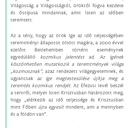
Világosság a Világosságtól, öröktől fogva kezdete
és őstípusa mindannak, amit Isten az időben
teremtett.
Az a tény, hogy az örök Ige az idő teljességében
teremtményi állapotot öltött magára, a 2000 évvel
ezelőtt Betlehemben történt eseménynek
egyedülálló
kozmikus jelentést
ad.
Az Igének
köszönhetően mutatkozik a teremtmények világa
„kozmosznak”,
azaz rendezett világegyetemnek, és
ugyancsak
az Ige megtestesülése újítja meg a
teremtés kozmikus rendjét
. Az Efezusi levél beszél
a tervről, melyet Isten Krisztusban határozott meg,
hogy „elérkezik az idő teljessége és Krisztusban
mint Főben
újra egyesít
mindent, ami a mennyben
és a földön van”.