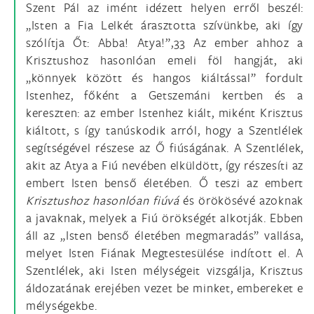
Szent Pál az imént idézett helyen erről beszél:
„Isten a Fia Lelkét árasztotta szívünkbe, aki így
szólítja Őt: Abba! Atya!”,33 Az ember ahhoz a
Krisztushoz hasonlóan emeli föl hangját, aki
„könnyek között és hangos kiáltással” fordult
Istenhez, főként a Getszemáni kertben és a
kereszten: az ember Istenhez kiált, miként Krisztus
kiáltott, s így tanúskodik arról, hogy a Szentlélek
segítségével részese az Ő fiúságának. A Szentlélek,
akit az Atya a Fiú nevében elküldött, így részesíti az
embert Isten benső életében. Ő teszi az embert
Krisztushoz hasonlóan fiúvá
és örökösévé azoknak
a javaknak, melyek a Fiú örökségét alkotják. Ebben
áll az „Isten benső életében megmaradás” vallása,
melyet Isten Fiának Megtestesülése indított el. A
Szentlélek, aki Isten mélységeit vizsgálja, Krisztus
áldozatának erejében vezet be minket, embereket e
mélységekbe.