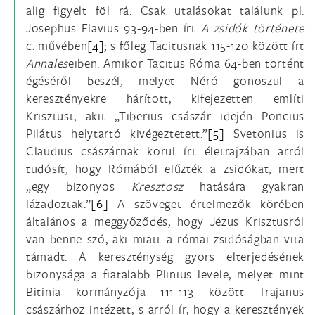
alig figyelt föl rá. Csak utalásokat találunk pl.
Josephus Flavius 93-94-ben írt
A zsidók története
c. művében
[4]
; s főleg Tacitusnak 115-120 között írt
Annales
eiben. Amikor Tacitus Róma 64-ben történt
égéséről beszél, melyet Néró gonoszul a
keresztényekre hárított, kifejezetten említi
Krisztust, akit „Tiberius császár idején Poncius
Pilátus helytartó kivégeztetett.”
[5]
Svetonius is
Claudius császárnak körül írt életrajzában arról
tudósít, hogy Rómából elűzték a zsidókat, mert
„egy bizonyos
Kresztosz
hatására gyakran
lázadoztak.”
[6]
A szöveget értelmezők körében
általános a meggyőződés, hogy Jézus Krisztusról
van benne szó, aki miatt a római zsidóságban vita
támadt. A kereszténység gyors elterjedésének
bizonysága a fiatalabb Plinius levele, melyet mint
Bitinia kormányzója 111-113 között Trajanus
császárhoz intézett, s arról ír, hogy a keresztények