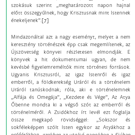
szokásuk szerint „meghatározott napon hajnal
előtt összegyűlnek, hogy Krisztusnak mint Istennek
énekeljenek”.
[7]
Mindazonáltal azt a nagy eseményt, melyet a nem
keresztény történészek épp csak megemlítenek, az
Újszövetség könyvei részletesen elmondják. E
könyvek a hit dokumentumai ugyan, de nem
kevésbé figyelemreméltók mint történeti források.
Ugyanis Krisztusról, az igaz Istenről és igaz
emberről, a földkerekség Uráról és a történelem
Uráról tanúskodnak; róla, aki e történelemnek
„Alfája és Omegája”, „Kezdete és Vége”, Az Atya
Őbenne mondta ki a végső szót az emberről és
történelméről. A Zsidókhoz írt levél ezt foglalja
össze megkapó rövidséggel: „Sokszor és
sokféleképpen szólt Isten egykor az Atyákhoz a
prófétákban,
ezekben az utolsó napokban a Fiúban