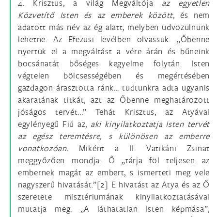
4. Krisztus, a világ Megváltója
az egyetlen
Közvetítő Isten és az emberek között
, és nem
adatott más név az ég alatt, melyben üdvözülnünk
lehetne. Az Efezusi levélben olvassuk: „Őbenne
nyertük el a megváltást a vére árán és bűneink
bocsánatát bőséges kegyelme folytán. Isten
végtelen bölcsességében és megértésében
gazdagon árasztotta ránk... tudtunkra adta ugyanis
akaratának titkát, azt az Őbenne meghatározott
jóságos tervét...” Tehát Krisztus, az Atyával
egylényegű Fiú az,
aki kinyilatkoztatja Isten tervét
az egész teremtésre, s különösen az emberre
vonatkozóan.
Miként a II. Vatikáni Zsinat
meggyőzően mondja: Ő „tárja föl teljesen az
embernek magát az embert, s ismerteti meg vele
nagyszerű hivatását.”
[2]
E hivatást az Atya és az Ő
szeretete misztériumának kinyilatkoztatásával
mutatja meg. „A láthatatlan Isten képmása”,