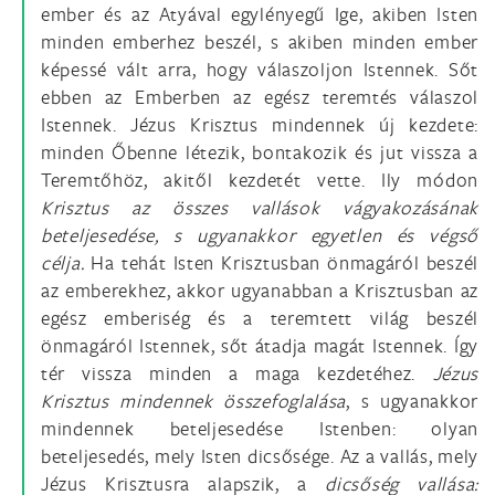
ember és az Atyával egylényegű Ige, akiben Isten
minden emberhez beszél, s akiben minden ember
képessé vált arra, hogy válaszoljon Istennek. Sőt
ebben az Emberben az egész teremtés válaszol
Istennek. Jézus Krisztus mindennek új kezdete:
minden Őbenne létezik, bontakozik és jut vissza a
Teremtőhöz, akitől kezdetét vette. Ily módon
Krisztus az összes vallások vágyakozásának
beteljesedése, s ugyanakkor egyetlen és végső
célja.
Ha tehát Isten Krisztusban önmagáról beszél
az emberekhez, akkor ugyanabban a Krisztusban az
egész emberiség és a teremtett világ beszél
önmagáról Istennek, sőt átadja magát Istennek. Így
tér vissza minden a maga kezdetéhez.
Jézus
Krisztus mindennek összefoglalása
, s ugyanakkor
mindennek beteljesedése Istenben: olyan
beteljesedés, mely Isten dicsősége. Az a vallás, mely
Jézus Krisztusra alapszik, a
dicsőség vallása: