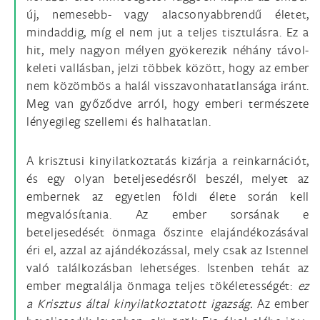
új, nemesebb- vagy alacsonyabbrendű életet,
mindaddig, míg el nem jut a teljes tisztulásra. Ez a
hit, mely nagyon mélyen gyökerezik néhány távol-
keleti vallásban, jelzi többek között, hogy az ember
nem közömbös a halál visszavonhatatlansága iránt.
Meg van győződve arról, hogy emberi természete
lényegileg szellemi és halhatatlan.
A krisztusi kinyilatkoztatás kizárja a reinkarnációt,
és egy olyan beteljesedésről beszél, melyet az
embernek az egyetlen földi élete során kell
megvalósítania. Az ember sorsának e
beteljesedését önmaga őszinte elajándékozásával
éri el, azzal az ajándékozással, mely csak az Istennel
való találkozásban lehetséges. Istenben tehát az
ember megtalálja önmaga teljes tökéletességét:
ez
a Krisztus által kinyilatkoztatott igazság.
Az ember