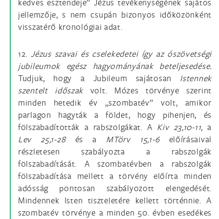
kedves esztendeje” Jézus tevékenységének sajátos
jellemzője, s nem csupán bizonyos időközönként
visszatérő kronológiai adat.
12.
Jézus szavai és cselekedetei így az ószövetségi
jubileumok egész hagyományának beteljesedése.
Tudjuk, hogy a Jubileum sajátosan
Istennek
szentelt időszak
volt. Mózes törvénye szerint
minden hetedik év „szombatév” volt, amikor
parlagon hagyták a földet, hogy pihenjen, és
fölszabadították a rabszolgákat. A
Kiv 23,10-11
, a
Lev 25,1-28
és a
MTörv 15,1-6
előírásaival
részletesen szabályozta a rabszolgák
fölszabadítását. A szombatévben a rabszolgák
fölszabadítása mellett a törvény előírta minden
adósság pontosan szabályozott elengedését.
Mindennek Isten tiszteletére kellett történnie. A
szombatév törvénye a minden 50. évben esedékes