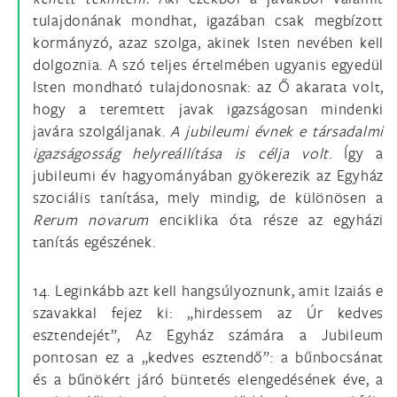
tulajdonának mondhat, igazában csak megbízott
kormányzó, azaz szolga, akinek Isten nevében kell
dolgoznia. A szó teljes értelmében ugyanis egyedül
Isten mondható tulajdonosnak: az Ő akarata volt,
hogy a teremtett javak igazságosan mindenki
javára szolgáljanak.
A jubileumi évnek e társadalmi
igazságosság helyreállítása is célja volt
. Így a
jubileumi év hagyományában gyökerezik az Egyház
szociális tanítása, mely mindig, de különösen a
Rerum novarum
enciklika óta része az egyházi
tanítás egészének.
14. Leginkább azt kell hangsúlyoznunk, amit Izaiás e
szavakkal fejez ki: „hirdessem az Úr kedves
esztendejét”, Az Egyház számára a Jubileum
pontosan ez a „kedves esztendő”: a bűnbocsánat
és a bűnökért járó büntetés elengedésének éve, a