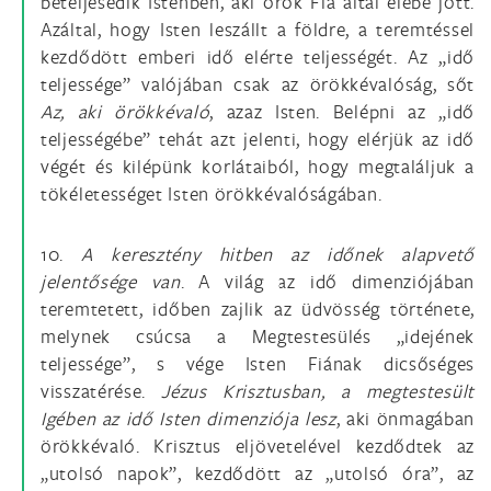
beteljesedik Istenben, aki örök Fia által elébe jött.
Azáltal, hogy Isten leszállt a földre, a teremtéssel
kezdődött emberi idő elérte teljességét. Az „idő
teljessége” valójában csak az örökkévalóság, sőt
Az, aki örökkévaló
, azaz Isten. Belépni az „idő
teljességébe” tehát azt jelenti, hogy elérjük az idő
végét és kilépünk korlátaiból, hogy megtaláljuk a
tökéletességet Isten örökkévalóságában.
10.
A keresztény hitben az időnek alapvető
jelentősége van
. A világ az idő dimenziójában
teremtetett, időben zajlik az üdvösség története,
melynek csúcsa a Megtestesülés „idejének
teljessége”, s vége Isten Fiának dicsőséges
visszatérése.
Jézus Krisztusban, a megtestesült
Igében az idő Isten dimenziója lesz
, aki önmagában
örökkévaló. Krisztus eljövetelével kezdődtek az
„utolsó napok”, kezdődött az „utolsó óra”, az