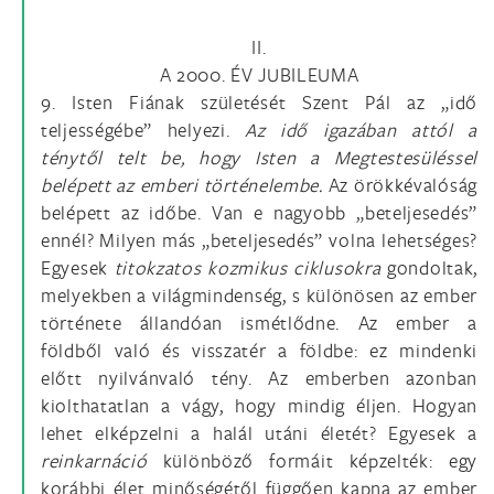
II.
A 2000. ÉV JUBILEUMA
9. Isten Fiának születését Szent Pál az „idő
teljességébe” helyezi.
Az idő igazában attól a
ténytől telt be, hogy Isten a Megtestesüléssel
belépett az emberi történelembe.
Az örökkévalóság
belépett az időbe. Van e nagyobb „beteljesedés”
ennél? Milyen más „beteljesedés” volna lehetséges?
Egyesek
titokzatos kozmikus ciklusokra
gondoltak,
melyekben a világmindenség, s különösen az ember
története állandóan ismétlődne. Az ember a
földből való és visszatér a földbe: ez mindenki
előtt nyilvánvaló tény. Az emberben azonban
kiolthatatlan a vágy, hogy mindig éljen. Hogyan
lehet elképzelni a halál utáni életét? Egyesek a
reinkarnáció
különböző formáit képzelték: egy
korábbi élet minőségétől függően kapna az ember