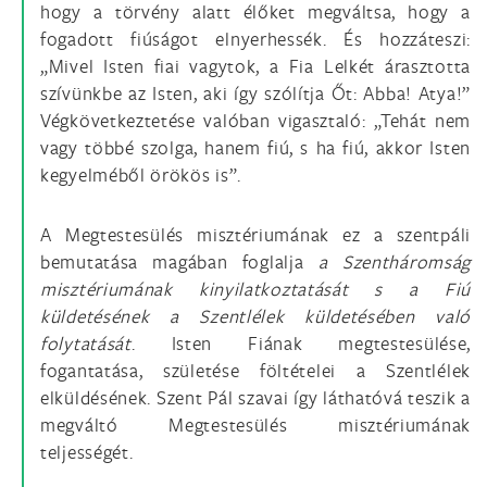
hogy a törvény alatt élőket megváltsa, hogy a
fogadott fiúságot elnyerhessék. És hozzáteszi:
„Mivel Isten fiai vagytok, a Fia Lelkét árasztotta
szívünkbe az Isten, aki így szólítja Őt: Abba! Atya!”
Végkövetkeztetése valóban vigasztaló: „Tehát nem
vagy többé szolga, hanem fiú, s ha fiú, akkor Isten
kegyelméből örökös is”.
A Megtestesülés misztériumának ez a szentpáli
bemutatása magában foglalja
a Szentháromság
misztériumának kinyilatkoztatását s a Fiú
küldetésének a Szentlélek küldetésében való
folytatását
. Isten Fiának megtestesülése,
fogantatása, születése föltételei a Szentlélek
elküldésének. Szent Pál szavai így láthatóvá teszik a
megváltó Megtestesülés misztériumának
teljességét.