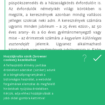
püspökszentelés és a házasságkötés évfordulóit is.
Az évfordulók némelyikét világi körökben is
megülik, a keresztények azonban mindig vallásos
jelleget szoktak neki adni. A keresztények számára
ugyanis minden jubileum – a 25 éves ezüst-, az 50
éves arany- és a 60 éves gyémántmenyegző vagy
mise – az érintettek számára
a kegyelem különleges
esztendejét
jelentik. Ugyanez alkalmazható
közösségek vagy intézmények jubileumaira is. Ezért
ünneplik egy város vagy község alapításának 100
Hozzájárulás sütik (browser
cookies) kezeléséhez
vagy 1000 éves évfordulóját, centenáriumát vagy
A felhasználói élmény javítása
millenniumát. Az Egyházban szintén megtartják a
érdekében adatokat (sütiket) adunk
plébániák és az egyházmegyék ilyen jubileumát. S
át a böngészőprogramjának a
mindezek a személyes vagy közösségi jubileumok
biztonságos használat, a weboldal
forgalmának elemzése és megfelelő
nagy jelentőségűek mind a személyes, mind a
hirdetések nyújtása érdekében.
közösségi életben.
Kérjük, adja ehhez hozzájárulását a
jobb oldali gombra kattintva!
Ebből a szempontból nézve
Krisztus születésének