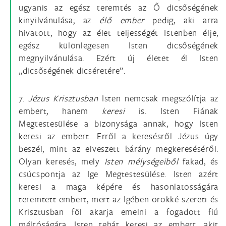
ugyanis az egész teremtés az Ő dicsőségének
kinyilvánulása; az
élő ember
pedig, aki arra
hivatott, hogy az élet teljességét Istenben élje,
egész különlegesen Isten dicsőségének
megnyilvánulása. Ezért új életet él Isten
„dicsőségének dicséretére”.
7.
Jézus Krisztusban
Isten nemcsak megszólítja az
embert, hanem
keresi
is. Isten Fiának
Megtestesülése a bizonysága annak, hogy Isten
keresi az embert. Erről a keresésről Jézus úgy
beszél, mint az elveszett bárány megkereséséről.
Olyan keresés, mely
Isten mélységeiből
fakad, és
csúcspontja az Ige Megtestesülése. Isten azért
keresi a maga képére és hasonlatosságára
teremtett embert, mert az Igében örökké szereti és
Krisztusban föl akarja emelni a fogadott fiú
méltóságára. Isten tehát keresi az embert, akit