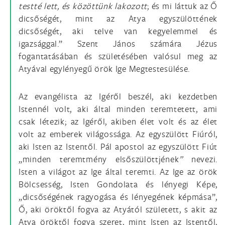
testté lett, és közöttünk lakozott
; és mi láttuk az Ő
dicsőségét, mint az Atya egyszülöttének
dicsőségét, aki telve van kegyelemmel és
igazsággal.” Szent János számára Jézus
fogantatásában és születésében valósul meg az
Atyával egylényegű örök Ige Megtestesülése.
Az evangélista az Igéről beszél, aki kezdetben
Istennél volt, aki által minden teremtetett, ami
csak létezik; az Igéről, akiben élet volt és az élet
volt az emberek világossága. Az egyszülött Fiúról,
aki Isten az Istentől. Pál apostol az egyszülött Fiút
„minden teremtmény elsőszülöttjének
”
nevezi.
Isten a világot az Ige által teremti. Az Ige az örök
Bölcsesség, Isten Gondolata és lényegi Képe,
„dicsőségének ragyogása és lényegének képmása”,
Ő, aki öröktől fogva az Atyától született, s akit az
Atya öröktől fogva szeret, mint Isten az Istentől,