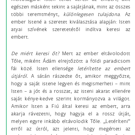
egészen másként tekint a sajátjának, mint az összes
többi teremtményt,
különlegesen tulajdona
. Az
ember Istené a szeretet kiválasztása alapján: Isten
atyai szívének szeretetétől indítva keresi az
embert.
De miért keresi őt?
Mert az ember eltávolodott
Tőle, miként Ádám elrejtőzött a földi paradicsom
fái közé. Isten ellensége
letérítette az embert
útjáról.
A sátán rászedte őt, amikor meggyőzte,
hogy a saját istene legyen és megismerheti – mint
Isten – a jót és a rosszat, az isteni akarat ellenére
saját kénye-kedve szerint kormányozva a világot.
Amikor Isten a Fiú által keresi az embert, arra
akarja rávezetni, hogy hagyja el a rossz útját,
melyen egyre inkább eltávolodik Tőle. „Letéríteni”
erről az útról, azt jelenti, hogy megérteti az