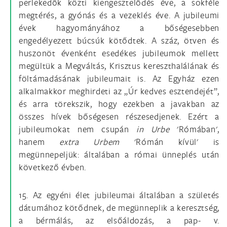
perlekedők közti kiengesztelődés éve, a sokféle
megtérés, a gyónás és a vezeklés éve. A jubileumi
évek hagyományához a bőségesebben
engedélyezett búcsúk kötődtek. A száz, ötven és
huszonöt évenként esedékes jubileumok mellett
megültük a Megváltás, Krisztus kereszthalálának és
föltámadásának jubileumait is. Az Egyház ezen
alkalmakkor meghirdeti az „Úr kedves esztendejét”,
és arra törekszik, hogy ezekben a javakban az
összes hívek bőségesen részesedjenek. Ezért a
jubileumokat nem csupán
in Urbe
'Rómában',
hanem
extra Urbem
'Rómán kívül' is
megünnepeljük: általában a római ünneplés után
következő évben.
15. Az egyéni élet jubileumai általában a születés
dátumához kötődnek, de megünneplik a keresztség,
a bérmálás, az elsőáldozás, a pap- v.