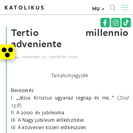
KATOLIKUS
HU
Tertio millennio
adveniente
1994. november 10., csütörtök 12:00
Tartalomjegyzék
Bevezetés
I. „Jézus Krisztus ugyanaz tegnap és ma...”
(
Zsid
13,8
)
II. A 2000. év jubileuma
III. A Nagy jubileum előkészítése
IV. A közvetlen közeli előkészület