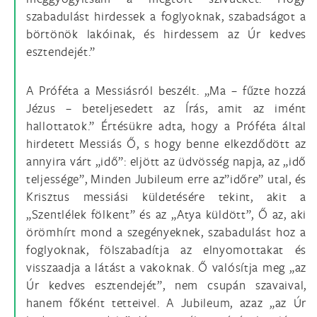
szabadulást hirdessek a foglyoknak, szabadságot a
börtönök lakóinak, és hirdessem az Úr kedves
esztendejét.”
A Próféta a Messiásról beszélt. „Ma – fűzte hozzá
Jézus – beteljesedett az Írás, amit az imént
hallottatok.” Értésükre adta, hogy a Próféta által
hirdetett Messiás Ő, s hogy benne elkezdődött az
annyira várt „idő”: eljött az üdvösség napja, az „idő
teljessége”, Minden Jubileum erre az”időre” utal, és
Krisztus messiási küldetésére tekint, akit a
„Szentlélek fölkent” és az „Atya küldött”, Ő az, aki
örömhírt mond a szegényeknek, szabadulást hoz a
foglyoknak, fölszabadítja az elnyomottakat és
visszaadja a látást a vakoknak. Ő valósítja meg „az
Úr kedves esztendejét”, nem csupán szavaival,
hanem főként tetteivel. A Jubileum, azaz „az Úr