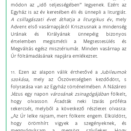
módon az „idő teljességében” legyenek. Ezért az
Egyház is az év keretében éli és ünnepli a liturgiát.
A csillagászati évet áthatja a liturgikus év
, mely
Advent első vasárnapjától Krisztusnak a mindenség
Urának és Királyának ünnepéig bizonyos
értelemben megismétli a Megtestesülés és
Megváltás egész misztériumát. Minden vasárnap az
Úr föltámadásának napjára emlékeztet.
11. Ezen az alapon válik érthetővé a
Jubileumok
szokása
, mely az Ószövetségben kezdődött, s
folytatása van az Egyház történelmében. A Názáreti
Jézus egy napon
városának zsinagógájában
fölkelt,
hogy olvasson. Átadták neki Izaiás próféta
tekercsét, melyből a következő részletet olvasta:
„Az Úr lelke rajtam, mert fölkent engem. Elküldött,
hogy örömhírt vigyek a szegényeknek, és
meggyógyítsam a megtört szívűeket. Hogy