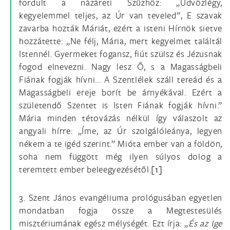
fordult a názáreti Szűzhöz: „Üdvözlégy,
kegyelemmel teljes, az Úr van teveled”, E szavak
zavarba hozták Máriát, ezért a isteni Hírnök sietve
hozzátette: „Ne félj, Mária, mert kegyelmet találtál
Istennél. Gyermeket fogansz, fiút szülsz és Jézusnak
fogod elnevezni. Nagy lesz Ő, s a Magasságbeli
Fiának fogják hívni... A Szentlélek száll tereád és a
Magasságbeli ereje borít be árnyékával. Ezért a
születendő Szentet is Isten Fiának fogják hívni.”
Mária minden tétovázás nélkül így válaszolt az
angyali hírre: „Íme, az Úr szolgálóleánya, legyen
nékem a te igéd szerint.” Mióta ember van a földön,
soha nem függött még ilyen súlyos dolog a
teremtett ember beleegyezésétől.
[1]
3. Szent János evangéliuma prológusában egyetlen
mondatban fogja össze a Megtestesülés
misztériumának egész mélységét. Ezt írja: „
És az Ige