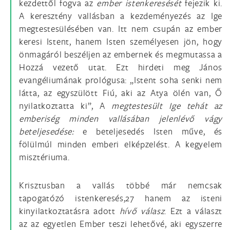
kezdettől fogva az
ember istenkeresését
fejezik ki.
A keresztény vallásban a kezdeményezés az Ige
megtestesülésében van. Itt nem csupán az ember
keresi Istent, hanem Isten személyesen jön, hogy
önmagáról beszéljen az embernek és megmutassa a
Hozzá vezető utat. Ezt hirdeti meg János
evangéliumának prológusa: „Istent soha senki nem
látta, az egyszülött Fiú, aki az Atya ölén van, Ő
nyilatkoztatta ki”, A
megtestesült Ige tehát az
emberiség minden vallásában jelenlévő vágy
beteljesedése:
e beteljesedés Isten műve, és
fölülmúl minden emberi elképzelést. A kegyelem
misztériuma.
Krisztusban a vallás többé már nemcsak
tapogatózó istenkeresés,27 hanem az isteni
kinyilatkoztatásra adott
hívő válasz
. Ezt a választ
az az egyetlen Ember teszi lehetővé, aki egyszerre