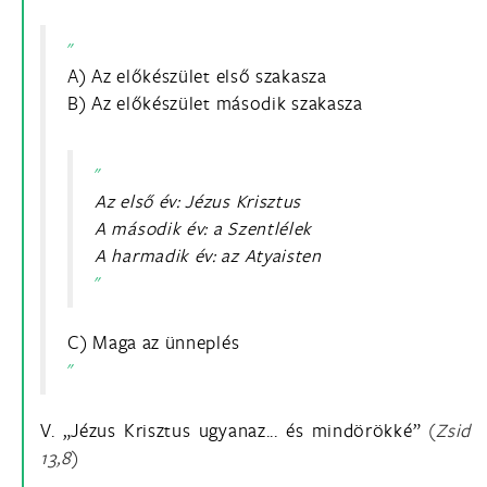
A) Az előkészület első szakasza
B) Az előkészület második szakasza
Az első év: Jézus Krisztus
A második év: a Szentlélek
A harmadik év: az Atyaisten
C) Maga az ünneplés
V. „Jézus Krisztus ugyanaz... és mindörökké”
(
Zsid
13,8
)