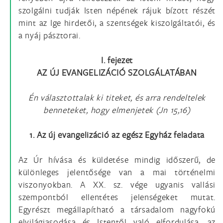
szolgálni tudják Isten népének rájuk bízott részét
mint az Ige hirdetői, a szentségek kiszolgáltatói, és
a nyáj pásztorai.
I. fejezet
AZ ÚJ EVANGELIZÁCIÓ SZOLGÁLATÁBAN
Én választottalak ki titeket, és arra rendeltelek
benneteket, hogy elmenjetek (Jn 15,16)
1. Az új evangelizáció az egész Egyház feladata
Az Úr hívása és küldetése mindig időszerű, de
különleges jelentősége van a mai történelmi
viszonyokban. A XX. sz. vége ugyanis vallási
szempontból ellentétes jelenségeket mutat.
Egyrészt megállapítható a társadalom nagyfokú
elvilágiasodása és Istentől való elfordulása, az