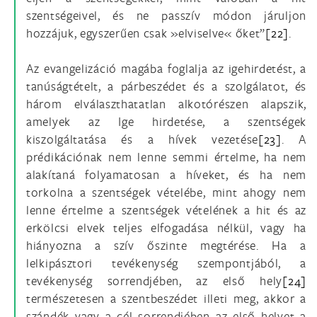
szentségeivel, és ne passzív módon járuljon
hozzájuk, egyszerűen csak »elviselve« őket”
[22]
.
Az evangelizáció magába foglalja az igehirdetést, a
tanúságtételt, a párbeszédet és a szolgálatot, és
három elválaszthatatlan alkotórészen alapszik,
amelyek az Ige hirdetése, a szentségek
kiszolgáltatása és a hívek vezetése
[23]
. A
prédikációnak nem lenne semmi értelme, ha nem
alakítaná folyamatosan a híveket, és ha nem
torkolna a szentségek vételébe, mint ahogy nem
lenne értelme a szentségek vételének a hit és az
erkölcsi elvek teljes elfogadása nélkül, vagy ha
hiányozna a szív őszinte megtérése. Ha a
lelkipásztori tevékenység szempontjából, a
tevékenység sorrendjében, az első hely
[24]
természetesen a szentbeszédet illeti meg, akkor a
szándék vagy a cél sorrendjében az első helyet a