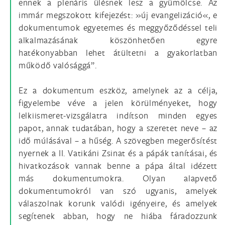
ennek a plenáris ülésnek lesz a gyümölcse. Az
immár megszokott kifejezést: »új evangelizáció«, e
dokumentumok egyetemes és meggyőződéssel teli
alkalmazásának köszönhetően egyre
hatékonyabban lehet átültetni a gyakorlatban
működő valósággá”.
Ez a dokumentum eszköz, amelynek az a célja,
figyelembe véve a jelen körülményeket, hogy
lelkiismeret-vizsgálatra indítson minden egyes
papot, annak tudatában, hogy a szeretet neve – az
idő múlásával – a hűség. A szövegben megerősítést
nyernek a II. Vatikáni Zsinat és a pápák tanításai, és
hivatkozások vannak benne a pápa által idézett
más dokumentumokra. Olyan alapvető
dokumentumokról van szó ugyanis, amelyek
válaszolnak korunk valódi igényeire, és amelyek
segítenek abban, hogy ne hiába fáradozzunk