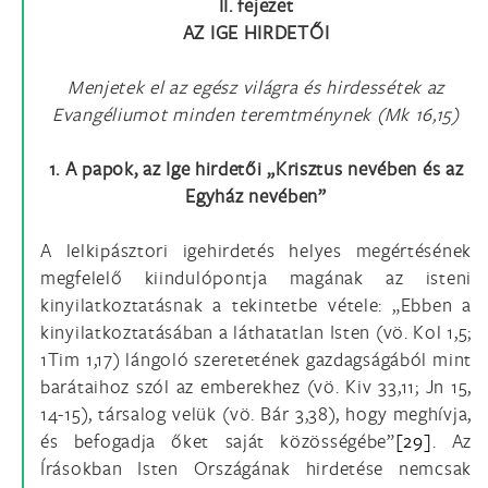
II. fejezet
AZ IGE HIRDETŐI
Menjetek el az egész világra és hirdessétek az
Evangéliumot minden teremtménynek (Mk 16,15)
1. A papok, az Ige hirdetői „Krisztus nevében és az
Egyház nevében”
A lelkipásztori igehirdetés helyes megértésének
megfelelő kiindulópontja magának az isteni
kinyilatkoztatásnak a tekintetbe vétele: „Ebben a
kinyilatkoztatásában a láthatatlan Isten (vö. Kol 1,5;
1Tim 1,17) lángoló szeretetének gazdagságából mint
barátaihoz szól az emberekhez (vö. Kiv 33,11; Jn 15,
14-15), társalog velük (vö. Bár 3,38), hogy meghívja,
és befogadja őket saját közösségébe”
[29]
. Az
Írásokban Isten Országának hirdetése nemcsak