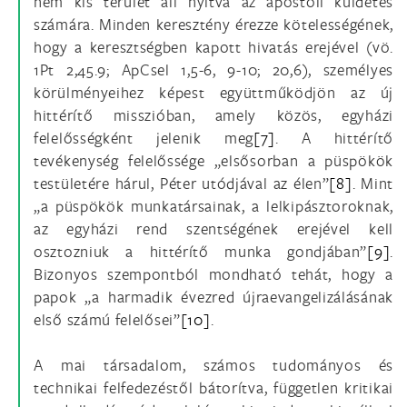
nem kis terület áll nyitva az apostoli küldetés
számára. Minden keresztény érezze kötelességének,
hogy a keresztségben kapott hivatás erejével (vö.
1Pt 2,45.9; ApCsel 1,5-6, 9-10; 20,6), személyes
körülményeihez képest együttműködjön az új
hittérítő misszióban, amely közös, egyházi
felelősségként jelenik meg
[7]
. A hittérítő
tevékenység felelőssége „elsősorban a püspökök
testületére hárul, Péter utódjával az élen”
[8]
. Mint
„a püspökök munkatársainak, a lelkipásztoroknak,
az egyházi rend szentségének erejével kell
osztozniuk a hittérítő munka gondjában”
[9]
.
Bizonyos szempontból mondható tehát, hogy a
papok „a harmadik évezred újraevangelizálásának
első számú felelősei”
[10]
.
A mai társadalom, számos tudományos és
technikai felfedezéstől bátorítva, független kritikai