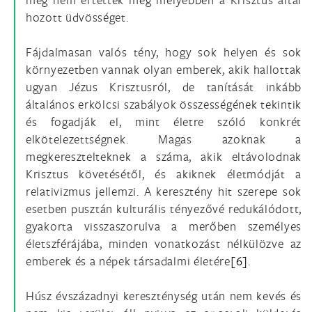
hozott üdvösséget.
Fájdalmasan valós tény, hogy sok helyen és sok
környezetben vannak olyan emberek, akik hallottak
ugyan Jézus Krisztusról, de tanítását inkább
általános erkölcsi szabályok összességének tekintik
és fogadják el, mint életre szóló konkrét
elkötelezettségnek. Magas azoknak a
megkeresztelteknek a száma, akik eltávolodnak
Krisztus követésétől, és akiknek életmódját a
relativizmus jellemzi. A keresztény hit szerepe sok
esetben pusztán kulturális tényezővé redukálódott,
gyakorta visszaszorulva a merőben személyes
életszférájába, minden vonatkozást nélkülözve az
emberek és a népek társadalmi életére
[6]
.
Húsz évszázadnyi kereszténység után nem kevés és