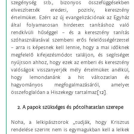
szegénység stb., bizonyos összefüggésekben
elveszítették eredeti, pozitív, keresztény
értelmüket. Ezért az új evangelizációnak az Egyház
által folyamatosan hirdetett tanításhoz való
rendkívüli hűséggel – és a keresztény tanítás
szóhasználatával szembeni erős felelősségérzettel
– arra is képesnek kell lennie, hogy a mai időknek
megfelelő kifejezésmódot találjon, és segítséget
nyújtson ahhoz, hogy ezek az emberi és keresztény
valóságok visszanyerjék mély értelmüket anélkül,
hogy lemondanánk a hit változatlan és
hagyományos megfogalmazásáról, amelyet
összefoglalóan a Hiszekegy tartalmaz
[12]
.
2. A papok szükséges és pótolhatatlan szerepe
Noha, a lelkipásztorok „tudják, hogy Krisztus
rendelése szerint nem is egymagukban kell a lelkek