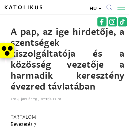
KATOLIKUS
HU
A pap, az ige hirdetője, a
szentségek
kiszolgáltatója és a
közösség vezetője a
harmadik keresztény
évezred távlatában
2014. január 29., szerda 12:01
TARTALOM
Bevezetés
7