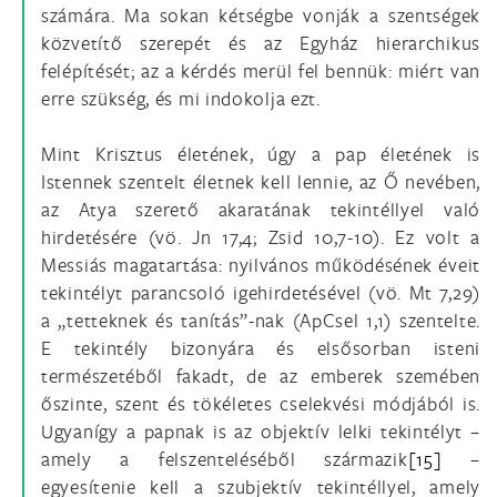
számára. Ma sokan kétségbe vonják a szentségek
közvetítő szerepét és az Egyház hierarchikus
felépítését; az a kérdés merül fel bennük: miért van
erre szükség, és mi indokolja ezt.
Mint Krisztus életének, úgy a pap életének is
Istennek szentelt életnek kell lennie, az Ő nevében,
az Atya szerető akaratának tekintéllyel való
hirdetésére (vö. Jn 17,4; Zsid 10,7-10). Ez volt a
Messiás magatartása: nyilvános működésének éveit
tekintélyt parancsoló igehirdetésével (vö. Mt 7,29)
a „tetteknek és tanítás”-nak (ApCsel 1,1) szentelte.
E tekintély bizonyára és elsősorban isteni
természetéből fakadt, de az emberek szemében
őszinte, szent és tökéletes cselekvési módjából is.
Ugyanígy a papnak is az objektív lelki tekintélyt –
amely a felszenteléséből származik
[15]
–
egyesítenie kell a szubjektív tekintéllyel, amely