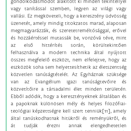
gondolkodásmódot alakított ki minden tekintéllyel
vagy tanítással szemben, legyen az világi vagy
vallási. Ez megköveteli, hogy a keresztény üdvösség
üzenetét, amely mindig titokzatos marad, alaposan
megmagyarázzák, és szeretetreméltósággal, erővel
és hozzáértéssel mutassák be, vonzóvá téve, mint
az első hittérítés során, körültekintően
felhasználva a modern technika által nyújtott
összes megfelelő eszközt, nem elfelejtve, hogy az
eszközök soha sem helyettesíthetik az életszentség
közvetlen tanúságtételét. Az Egyháznak szüksége
van az Evangélium igazi tanúságtevőire és
közvetítőire a társadalmi élet minden területén.
Ebből adódik, hogy a keresztényeknek általában és
a papoknak különösen mély és helyes filozófiai-
teológiai képzettségre kell szert tenniük
[11]
, amely
által tanúskodhatnak hitükről és reményükről, és
át tudják érezni annak elengedhetetlen