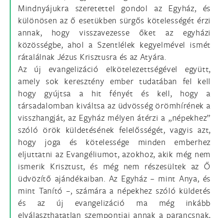
Mindnyájukra szeretettel gondol az Egyház, és
különösen az ő esetükben sürgős kötelességét érzi
annak, hogy visszavezesse őket az egyházi
közösségbe, ahol a Szentlélek kegyelmével ismét
rátalálnak Jézus Krisztusra és az Atyára.
Az új evangelizáció elkötelezettségével együtt,
amely sok keresztény ember tudatában fel kell
hogy gyújtsa a hit fényét és kell, hogy a
társadalomban kiváltsa az üdvösség örömhírének a
visszhangját, az Egyház mélyen átérzi a „népekhez”
szóló örök küldetésének felelősségét, vagyis azt,
hogy joga és kötelessége minden emberhez
eljuttatni az Evangéliumot, azokhoz, akik még nem
ismerik Krisztust, és még nem részesültek az Ő
üdvözítő ajándékaiban. Az Egyház – mint Anya, és
mint Tanító –, számára a népekhez szóló küldetés
és az új evangelizáció ma még inkább
elválaszthatatlan szempontjai annak a parancsnak,