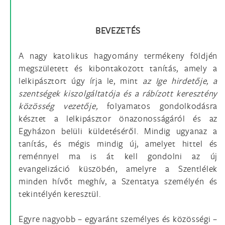
BEVEZETÉS
A nagy katolikus hagyomány termékeny földjén
megszületett és kibontakozott tanítás, amely a
lelkipásztort úgy írja le, mint
az Ige hirdetője, a
szentségek kiszolgáltatója és a rábízott keresztény
közösség vezetője,
folyamatos gondolkodásra
késztet a lelkipásztor önazonosságáról és az
Egyházon belüli küldetéséről. Mindig ugyanaz a
tanítás, és mégis mindig új, amelyet hittel és
reménnyel ma is át kell gondolni az új
evangelizáció küszöbén, amelyre a Szentlélek
minden hívőt meghív, a Szentatya személyén és
tekintélyén keresztül.
Egyre nagyobb – egyaránt személyes és közösségi –