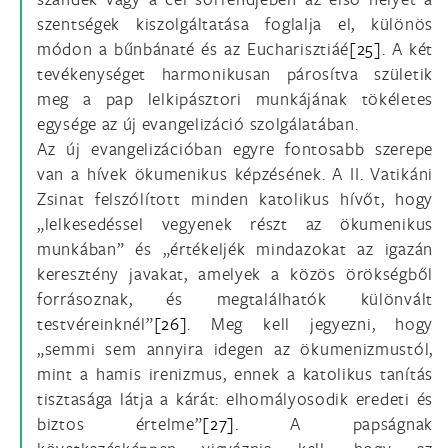
szentségek kiszolgáltatása foglalja el, különös
módon a bűnbánaté és az Eucharisztiáé
[25]
. A két
tevékenységet harmonikusan párosítva születik
meg a pap lelkipásztori munkájának tökéletes
egysége az új evangelizáció szolgálatában.
Az új evangelizációban egyre fontosabb szerepe
van a hívek ökumenikus képzésének. A II. Vatikáni
Zsinat felszólított minden katolikus hívőt, hogy
„lelkesedéssel vegyenek részt az ökumenikus
munkában” és „értékeljék mindazokat az igazán
keresztény javakat, amelyek a közös örökségből
forrásoznak, és megtalálhatók különvált
testvéreinknél”
[26]
. Meg kell jegyezni, hogy
„semmi sem annyira idegen az ökumenizmustól,
mint a hamis irenizmus, ennek a katolikus tanítás
tisztasága látja a kárát: elhomályosodik eredeti és
biztos értelme”
[27]
. A papságnak