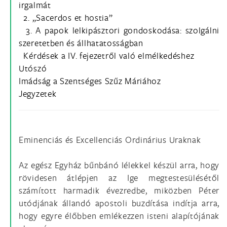
irgalmát
2. „Sacerdos et hostia”
3. A papok lelkipásztori gondoskodása: szolgálni
szeretetben és állhatatosságban
Kérdések a IV. fejezetről való elmélkedéshez
Utószó
Imádság a Szentséges Szűz Máriához
Jegyzetek
Eminenciás és Excellenciás Ordinárius Uraknak
Az egész Egyház bűnbánó lélekkel készül arra, hogy
rövidesen átlépjen az Ige megtestesülésétől
számított harmadik évezredbe, miközben Péter
utódjának állandó apostoli buzdítása indítja arra,
hogy egyre élőbben emlékezzen isteni alapítójának