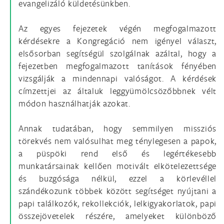
evangelizáló küldetésünkben.
Az egyes fejezetek végén megfogalmazott
kérdésekre a Kongregáció nem igényel választ,
elsősorban segítségül szolgálnak azáltal, hogy a
fejezetben megfogalmazott tanítások fényében
vizsgálják a mindennapi valóságot. A kérdések
címzettjei az általuk leggyümölcsözőbbnek vélt
módon használhatják azokat.
Annak tudatában, hogy semmilyen missziós
törekvés nem valósulhat meg ténylegesen a papok,
a püspöki rend első és legértékesebb
munkatársainak kellően motivált elkötelezettsége
és buzgósága nélkül, ezzel a körlevéllel
szándékozunk többek között segítséget nyújtani a
papi találkozók, rekollekciók, lelkigyakorlatok, papi
összejövetelek részére, amelyeket különböző