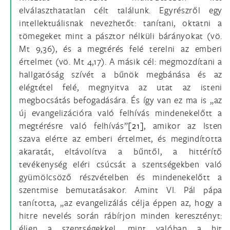
elválaszthatatlan célt találunk. Egyrészről egy
intellektuálisnak nevezhetőt: tanítani, oktatni a
tömegeket mint a pásztor nélküli bárányokat (vö.
Mt 9,36), és a megtérés felé terelni az emberi
értelmet (vö. Mt 4,17). A másik cél: megmozdítani a
hallgatóság szívét a bűnök megbánása és az
elégtétel felé, megnyitva az utat az isteni
megbocsátás befogadására. És így van ez ma is „az
új evangelizációra való felhívás mindenekelőtt a
megtérésre való felhívás”
[21]
, amikor az Isten
szava elérte az emberi értelmet, és megindította
akaratát, eltávolítva a bűntől, a hittérítő
tevékenység eléri csúcsát a szentségekben való
gyümölcsöző részvételben és mindenekelőtt a
szentmise bemutatásakor. Amint VI. Pál pápa
tanította, „az evangelizálás célja éppen az, hogy a
hitre nevelés során rábírjon minden keresztényt:
éljen a szentségekkel, mint valóban a hit