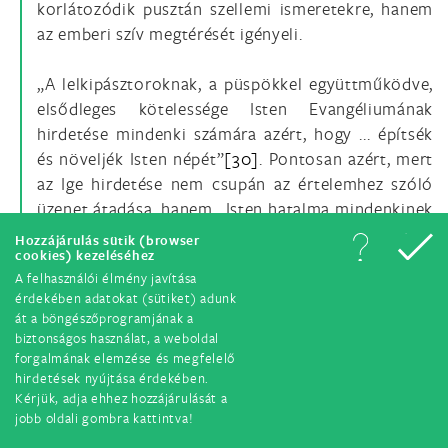
korlátozódik pusztán szellemi ismeretekre, hanem
az emberi szív megtérését igényeli.
„A lelkipásztoroknak, a püspökkel együttműködve,
elsődleges kötelessége Isten Evangéliumának
hirdetése mindenki számára azért, hogy ... építsék
és növeljék Isten népét”
[30]
. Pontosan azért, mert
az Ige hirdetése nem csupán az értelemhez szóló
üzenet átadása, hanem „Isten hatalma mindenkinek
az üdvösségére, aki hisz” (Róm 1,16), amely
Hozzájárulás sütik (browser
cookies) kezeléséhez
üdvösség egyszer és mindenkorra megvalósult
A felhasználói élmény javítása
Krisztusban. Ennek hirdetése az Egyházban a
érdekében adatokat (sütiket) adunk
hirdetőktől természetfölötti megalapozottságot
át a böngészőprogramjának a
követel, amely garantálja hatékonyságát és
biztonságos használat, a weboldal
hitelességét. A felszentelt szolgák igehirdetése már
forgalmának elemzése és megfelelő
hirdetések nyújtása érdekében.
bizonyos értelemben részesedik magának az Igének
Kérjük, adja ehhez hozzájárulását a
az üdvözítő hatalmából, nem egyszerűen azért,
jobb oldali gombra kattintva!
mert ők beszélnek Krisztusról, hanem azért, mert