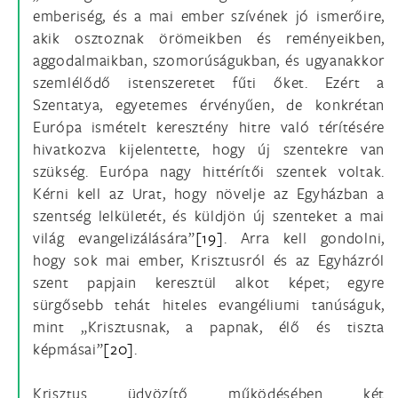
emberiség, és a mai ember szívének jó ismerőire,
akik osztoznak örömeikben és reményeikben,
aggodalmaikban, szomorúságukban, és ugyanakkor
szemlélődő istenszeretet fűti őket. Ezért a
Szentatya, egyetemes érvényűen, de konkrétan
Európa ismételt keresztény hitre való térítésére
hivatkozva kijelentette, hogy új szentekre van
szükség. Európa nagy hittérítői szentek voltak.
Kérni kell az Urat, hogy növelje az Egyházban a
szentség lelkületét, és küldjön új szenteket a mai
világ evangelizálására”
[19]
. Arra kell gondolni,
hogy sok mai ember, Krisztusról és az Egyházról
szent papjain keresztül alkot képet; egyre
sürgősebb tehát hiteles evangéliumi tanúságuk,
mint „Krisztusnak, a papnak, élő és tiszta
képmásai”
[20]
.
Krisztus üdvözítő működésében két