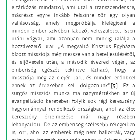
elzárkózás mindattól, ami utal a transzcendensre,
másrészt egyre inkább felszínre tör egy olyan
vallásosság, amely megpróbálja kielégíteni a
minden ember szívében lakozó, veleszületett Isten
utáni vágyat, ami azonban nem mindig találja a
hozzávezető utat. „A megváltó Krisztus Egyházra
bízott missziója még messze van a beteljesülésétől,
és eljövetele után, a második évezred végén, az
emberiség egészét tekintve látható, hogy a
missziója még az elején tart, és minden erőnkkel
ennek az érdekében kell dolgoznunk”
[5]
. Ez a
sürgős missziós munka ma nagymértékben az új
evangelizáció keretében folyik sok régi keresztény
hagyománnyal rendelkező országban, ahol az élet
keresztény értelmezése már nagy részben
lehanyatlott. De az emberiség szélesebb rétegeiben
is, ott, ahol az emberek még nem hallották, vagy
még nem értették meg mélyebben a Krisztus által