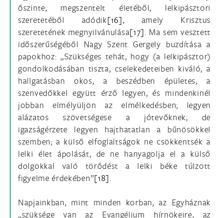
őszinte, megszentelt életéből, lelkipásztori
szeretetéből adódik
[16]
, amely Krisztus
szeretetének megnyilvánulása
[17]
. Ma sem vesztett
időszerűségéből Nagy Szent Gergely buzdítása a
papokhoz: „Szükséges tehát, hogy (a lelkipásztor)
gondolkodásában tiszta, cselekedeteiben kiváló, a
hallgatásban okos, a beszédben épületes, a
szenvedőkkel együtt érző legyen, és mindenkinél
jobban elmélyüljön az elmélkedésben; legyen
alázatos szövetségese a jótevőknek, de
igazságérzete legyen hajthatatlan a bűnösökkel
szemben; a külső elfoglaltságok ne csökkentsék a
lelki élet ápolását, de ne hanyagolja el a külső
dolgokkal való törődést a lelki béke túlzott
figyelme érdekében”
[18]
.
Napjainkban, mint minden korban, az Egyháznak
„szüksége van az Evangélium hírnökeire, az