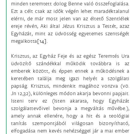
minden teremtett dolog Benne való összefoglalása.
Ezt a célt csak az idők végén lehet maradéktalanul
elérni, de már most jelen van az éltető Szentlélek
ereje révén, Aki által Jézus Krisztus a Testét, azaz
Egyházát, mint az üdvösség egyetemes szentségét
megalkotta
[14]
.
Krisztus, az Egyház Feje és az egész Teremtés Ura
üdvözítő szándékkal működik továbbra is az
emberek között, és éppen ennek a működésnek a
keretében találja meg igazi helyét a szolgálati
papság. Krisztus, mindenkit magához vonzva (vö.
Jn 12,32), különleges módon akarja bevonni papjait.
Isteni terv ez (Isten akarata, hogy Egyházát
szolgálattevőivel bevonja a megváltás művébe.),
amely annak ellenére, hogy a hit és a teológiai
tanítás szempontjából világosan bizonyítható,
elfogadása nem kevés nehézséggel jár a mai ember