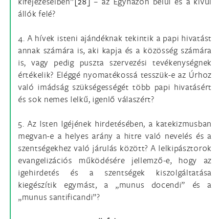
kifejezéseiben”
[28]
– az Egyházon belül és a kívül
állók felé?
4. A hívek isteni ajándéknak tekintik a papi hivatást
annak számára is, aki kapja és a közösség számára
is, vagy pedig puszta szervezési tevékenységnek
értékelik? Eléggé nyomatékossá tesszük-e az Úrhoz
való imádság szükségességét több papi hivatásért
és sok nemes lelkű, igenlő válaszért?
5. Az Isten Igéjének hirdetésében, a katekizmusban
megvan-e a helyes arány a hitre való nevelés és a
szentségekhez való járulás között? A lelkipásztorok
evangelizációs működésére jellemző-e, hogy az
igehirdetés és a szentségek kiszolgáltatása
kiegészítik egymást, a „munus docendi” és a
„munus santificandi”?