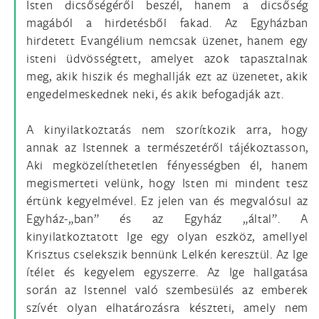
Isten dicsőségéről beszél, hanem a dicsőség
magából a hirdetésből fakad. Az Egyházban
hirdetett Evangélium nemcsak üzenet, hanem egy
isteni üdvösségtett, amelyet azok tapasztalnak
meg, akik hiszik és meghallják ezt az üzenetet, akik
engedelmeskednek neki, és akik befogadják azt.
A kinyilatkoztatás nem szorítkozik arra, hogy
annak az Istennek a természetéről tájékoztasson,
Aki megközelíthetetlen fényességben él, hanem
megismerteti velünk, hogy Isten mi mindent tesz
értünk kegyelmével. Ez jelen van és megvalósul az
Egyház-„ban” és az Egyház „által”. A
kinyilatkoztatott Ige egy olyan eszköz, amellyel
Krisztus cselekszik bennünk Lelkén keresztül. Az Ige
ítélet és kegyelem egyszerre. Az Ige hallgatása
során az Istennel való szembesülés az emberek
szívét olyan elhatározásra készteti, amely nem