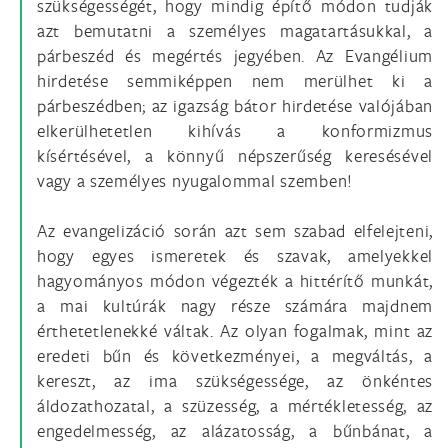
szükségességét, hogy mindig építő módon tudják
azt bemutatni a személyes magatartásukkal, a
párbeszéd és megértés jegyében. Az Evangélium
hirdetése semmiképpen nem merülhet ki a
párbeszédben; az igazság bátor hirdetése valójában
elkerülhetetlen kihívás a konformizmus
kísértésével, a könnyű népszerűség keresésével
vagy a személyes nyugalommal szemben!
Az evangelizáció során azt sem szabad elfelejteni,
hogy egyes ismeretek és szavak, amelyekkel
hagyományos módon végezték a hittérítő munkát,
a mai kultúrák nagy része számára majdnem
érthetetlenekké váltak. Az olyan fogalmak, mint az
eredeti bűn és következményei, a megváltás, a
kereszt, az ima szükségessége, az önkéntes
áldozathozatal, a szüzesség, a mértékletesség, az
engedelmesség, az alázatosság, a bűnbánat, a