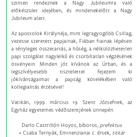
szinten rendeznek a Nagy Jubileumra való
előkészület idejében, és mindenekelőtt a Nagy
Jubileum alatt.
Az apostolok Királynéja, mint legragyogóbb Csillag,
vezesse szeretett papjainak, Fiában fiainak lépéseit
a tényleges összetartás, a hűség, a nélkülözhetetlen
papi szolgálat nagylelkű és csorbítatlan végzésének
ösvényein. Minden jót kívánok az Úrban, és a
legszívélyesebb tisztelettel fejezem ki
jókívánságaimat a papság kötelékében való
kollegialitás érzésével!
Vatikán, 1999. március 19. Szent Józsefnek, az
Egyház egyetemes védőszentjének ünnepén.
Darío Castrillón Hoyos, bíboros,
prefektus
+ Csaba Ternyák, Eminenzianai c. érsek,
titkár