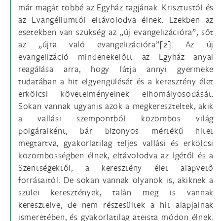
már magát többé az Egyház tagjának. Krisztustól és
az Evangéliumtól eltávolodva élnek. Ezekben az
esetekben van szükség az „új evangelizációra”, sőt
az „újra való evangelizációra”
[2]
. Az új
evangelizáció mindenekelőtt az Egyház anyai
reagálása arra, hogy látja annyi gyermeke
tudatában a hit elgyengülését és a keresztény élet
erkölcsi követelményeinek elhomályosodását.
Sokan vannak ugyanis azok a megkereszteltek, akik
a vallási szempontból közömbös világ
polgáraiként, bár bizonyos mértékű hitet
megtartva, gyakorlatilag teljes vallási és erkölcsi
közömbösségben élnek, eltávolodva az Igétől és a
Szentségektől, a keresztény élet alapvető
forrásaitól. De sokan vannak olyanok is, akiknek a
szülei keresztények, talán meg is vannak
keresztelve, de nem részesültek a hit alapjainak
ismeretében, és gyakorlatilag ateista módon élnek.