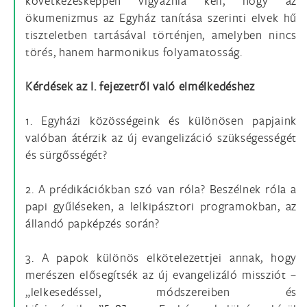
következésképpen vigyáznia kell, hogy az
ökumenizmus az Egyház tanítása szerinti elvek hű
tiszteletben tartásával történjen, amelyben nincs
törés, hanem harmonikus folyamatosság.
Kérdések az I. fejezetről való elmélkedéshez
1. Egyházi közösségeink és különösen papjaink
valóban átérzik az új evangelizáció szükségességét
és sürgősségét?
2. A prédikációkban szó van róla? Beszélnek róla a
papi gyűléseken, a lelkipásztori programokban, az
állandó papképzés során?
3. A papok különös elkötelezettjei annak, hogy
merészen elősegítsék az új evangelizáló missziót –
„lelkesedéssel, módszereiben és