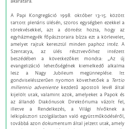
akaratára.
A Papi Kongregáció 1998. október 13-15. között
tartott plenáris ülésén, szoros egységben ezekkel a
törekvésekkel, azt a döntést hozta, hogy az
egyházmegyék főpásztoraira bízza ezt a körlevelet,
amelyet rajtuk keresztül minden paphoz intéz. A
Szentatya, az ülés résztvevőihez intézett
beszédében a következőket mondta: „Az új
evangelizáció lehetőségének kiemelkedő alkalma
lesz a Nagy Jubileum megünneplése. Itt
gondviselésszerűen nyomon követhetőek a
Tertio
millennio adveniente
kezdetű apostoli levél által
kijelölt utak, valamint azok, amelyeket a Papok és
az állandó Diakónusok Direktóriuma vázolt fel,
illetve a Rendelkezés, a Világi hívőknek a
lelkipásztori szolgálatban való együttműködéséről,
továbbá azon dokumentum által jelzett utak, amely