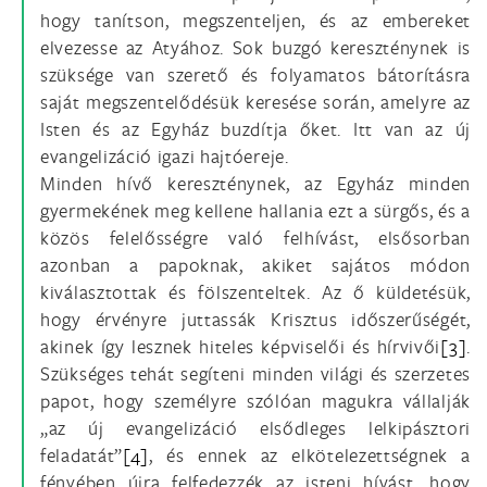
hogy tanítson, megszenteljen, és az embereket
elvezesse az Atyához. Sok buzgó kereszténynek is
szüksége van szerető és folyamatos bátorításra
saját megszentelődésük keresése során, amelyre az
Isten és az Egyház buzdítja őket. Itt van az új
evangelizáció igazi hajtóereje.
Minden hívő kereszténynek, az Egyház minden
gyermekének meg kellene hallania ezt a sürgős, és a
közös felelősségre való felhívást, elsősorban
azonban a papoknak, akiket sajátos módon
kiválasztottak és fölszenteltek. Az ő küldetésük,
hogy érvényre juttassák Krisztus időszerűségét,
akinek így lesznek hiteles képviselői és hírvivői
[3]
.
Szükséges tehát segíteni minden világi és szerzetes
papot, hogy személyre szólóan magukra vállalják
„az új evangelizáció elsődleges lelkipásztori
feladatát”
[4]
, és ennek az elkötelezettségnek a
fényében újra felfedezzék az isteni hívást, hogy