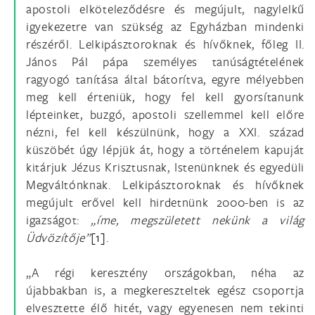
apostoli elköteleződésre és megújult, nagylelkű
igyekezetre van szükség az Egyházban mindenki
részéről. Lelkipásztoroknak és hívőknek, főleg II.
János Pál pápa személyes tanúságtételének
ragyogó tanítása által bátorítva, egyre mélyebben
meg kell érteniük, hogy fel kell gyorsítanunk
lépteinket, buzgó, apostoli szellemmel kell előre
nézni, fel kell készülnünk, hogy a XXI. század
küszöbét úgy lépjük át, hogy a történelem kapuját
kitárjuk Jézus Krisztusnak, Istenünknek és egyedüli
Megváltónknak. Lelkipásztoroknak és hívőknek
megújult erővel kell hirdetnünk 2000-ben is az
igazságot:
„íme, megszületett nekünk a világ
Üdvözítője”
[1]
.
„A régi keresztény országokban, néha az
újabbakban is, a megkereszteltek egész csoportja
elvesztette élő hitét, vagy egyenesen nem tekinti