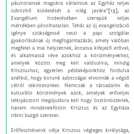
pásztorainak magukra vállalniuk az Egyház teljes
üdvözítő küldetését a világ javára”
[13]
, az
Evangélium hirdetésében szerepük teljes
mértékben pótolhatatlan. Tehát az új evangelizáció
igénye szükségessé teszi a papi szolgálat
gyakorlásának új megfogalmazását, amely valóban
megfelel a mai helyzetnek, átitatva kifejező erővel,
és alkalmassá téve azokhoz a körülményekhez,
amelyek között meg kell valósulnia, mindig
Krisztushoz, egyetlen példaképünkhöz fordulva
anélkül, hogy korunk adottságai elvonnák a végső
célról tekintetünket. Nemcsak a társadalmi és
kulturális körülmények azok, amelyek erőteljes
lelkipásztori megújulásra kell hogy ösztönözzenek,
hanem mindenekfölött Krisztus és az Egyháza
iránti buzgó szeretet.
Erőfeszítéseink célja Krisztus végleges királysága,