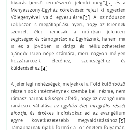
hivatás benső természetét jeleníti meg”,
[2]
és a
Menyasszony-Egyház törekvését fejezi ki egyetlen
Vőlegényével való egyesülésre.
[3]
A szinóduson
többször is megállapítást nyert, hogy az Istennek
szentelt élet nemcsak a múltban jelentett
segítséget és támogatást az Egyháznak, hanem ma
is és a jövőben is drága és nélkülözhetetlen
ajándék Isten népe számára, mert nagyon mélyen
hozzátartozik életéhez, szentségéhez és
küldetéséhez.
[4]
A jelenlegi nehézségek, melyekkel a Föld különböző
részein sok intézménynek szembe kell néznie, nem
támaszthatnak kétséget afelől, hogy az evangéliumi
tanácsok vállalása
az egyházi élet integrális részét
alkotja,
és értékes indításokat ad az evangélium
egyre következetesebb megvalósításához.
[5]
Támadhatnak újabb formák a történelem folyamán,