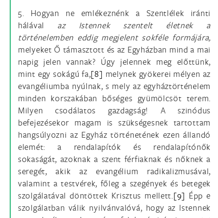
5. Hogyan ne emlékeznénk a Szentlélek iránti
hálával
az Istennek szentelt életnek a
történelemben eddig megjelent sokféle formájára,
melyeket Ő támasztott és az Egyházban mind a mai
napig jelen vannak? Úgy jelennek meg előttünk,
mint egy sokágú fa,
[8]
melynek gyökerei mélyen az
evangéliumba nyúlnak, s mely az egyháztörténelem
minden korszakában bőséges gyümölcsöt terem.
Milyen csodálatos gazdagság! A szinódus
befejezésekor magam is szükségesnek tartottam
hangsúlyozni az Egyház történetének ezen állandó
elemét: a rendalapítók és rendalapítónők
sokaságát, azoknak a szent férfiaknak és nőknek a
seregét, akik az evangélium radikalizmusával,
valamint a testvérek, főleg a szegények és betegek
szolgálatával döntöttek Krisztus mellett.
[9]
Épp e
szolgálatban válik nyilvánvalóvá, hogy az Istennek