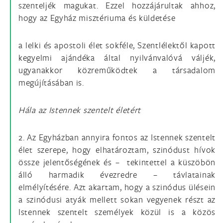
szenteljék magukat. Ezzel hozzájárultak ahhoz,
hogy az Egyház misztériuma és küldetése
a lelki és apostoli élet sokféle, Szentlélektől kapott
kegyelmi ajándéka által nyilvánvalóvá váljék,
ugyanakkor közreműködtek a társadalom
megújításában is.
Hála az Istennek szentelt életért
2. Az Egyházban annyira fontos az Istennek szentelt
élet szerepe, hogy elhatároztam, szinódust hívok
össze jelentőségének és – tekintettel a küszöbön
álló harmadik évezredre – távlatainak
elmélyítésére. Azt akartam, hogy a szinódus ülésein
a szinódusi atyák mellett sokan vegyenek részt az
Istennek szentelt személyek közül is a közös