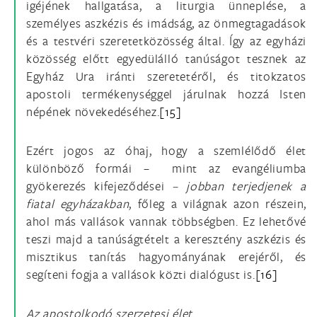
igéjének hallgatása, a liturgia ünneplése, a
személyes aszkézis és imádság, az önmegtagadások
és a testvéri szeretetközösség által. Így az egyházi
közösség előtt egyedülálló tanúságot tesznek az
Egyház Ura iránti szeretetéről, és titokzatos
apostoli termékenységgel járulnak hozzá Isten
népének növekedéséhez.
[15]
Ezért jogos az óhaj, hogy a szemlélődő élet
különböző formái – mint az evangéliumba
gyökerezés kifejeződései
– jobban terjedjenek a
fiatal egyházakban
, főleg a világnak azon részein,
ahol más vallások vannak többségben. Ez lehetővé
teszi majd a tanúságtételt a keresztény aszkézis és
misztikus tanítás hagyományának erejéről, és
segíteni fogja a vallások közti dialógust is.
[16]
Az apostolkodó szerzetesi élet