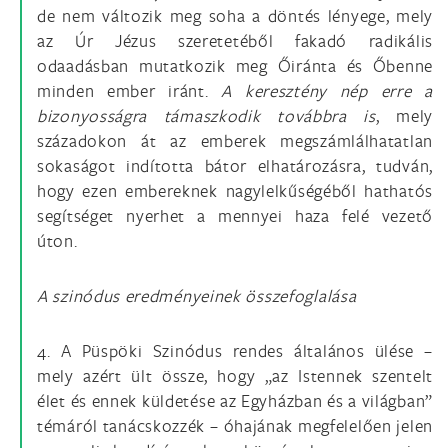
de nem változik meg soha a döntés lényege, mely
az Úr Jézus szeretetéből fakadó radikális
odaadásban mutatkozik meg Őiránta és Őbenne
minden ember iránt.
A keresztény nép erre a
bizonyosságra támaszkodik továbbra is
, mely
századokon át az emberek megszámlálhatatlan
sokaságot indította bátor elhatározásra, tudván,
hogy ezen embereknek nagylelkűségéből hathatós
segítséget nyerhet a mennyei haza felé vezető
úton.
A szinódus eredményeinek összefoglalása
4. A Püspöki Szinódus rendes általános ülése –
mely azért ült össze, hogy „az Istennek szentelt
élet és ennek küldetése az Egyházban és a világban”
témáról tanácskozzék – óhajának megfelelően jelen