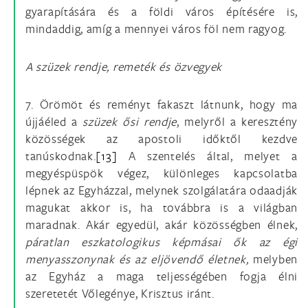
gyarapítására és a földi város építésére is,
mindaddig, amíg a mennyei város föl nem ragyog.
A szüzek rendje, remeték és özvegyek
7. Örömöt és reményt fakaszt látnunk, hogy ma
újjáéled a
szüzek ősi rendje
, melyről a
keresztény
közösségek az apostoli időktől kezdve
tanúskodnak.
[13]
A szentelés által, melyet a
megyéspüspök végez, különleges kapcsolatba
lépnek az Egyházzal, melynek szolgálatára odaadják
magukat akkor is, ha továbbra is a világban
maradnak. Akár egyedül, akár közösségben élnek,
páratlan eszkatologikus képmásai ők az égi
menyasszonynak és az eljövendő életnek,
melyben
az Egyház a maga teljességében fogja élni
szeretetét Vőlegénye, Krisztus iránt.