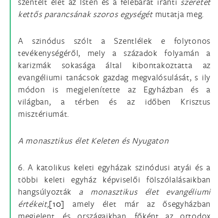
szentelt élet az Isten és a felebarát iránti
szeretet
kettős parancsának szoros egységét
mutatja meg.
A szinódus szólt a Szentlélek e folytonos
tevékenységéről, mely a századok folyamán a
karizmák sokasága által kibontakoztatta az
evangéliumi tanácsok gazdag megvalósulását, s ily
módon is megjelenítette az Egyházban és a
világban, a térben és az időben Krisztus
misztériumát.
A monasztikus élet Keleten és Nyugaton
6. A katolikus keleti egyházak szinódusi atyái és a
többi keleti egyház képviselői fölszólalásaikban
hangsúlyozták
a monasztikus élet evangéliumi
értékeit,
[10]
amely élet már az ősegyházban
megjelent, és országaikban, főként az ortodox