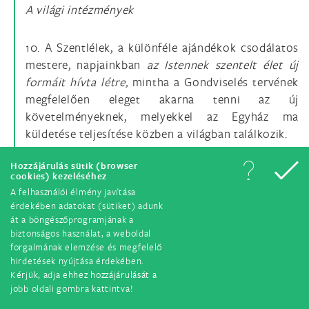
A világi intézmények
10. A Szentlélek, a különféle ajándékok csodálatos
mestere, napjainkban
az Istennek szentelt élet új
formáit hívta létre,
mintha a Gondviselés tervének
megfelelően eleget akarna tenni az új
követelményeknek, melyekkel az Egyház ma
küldetése teljesítése közben a világban találkozik.
Hozzájárulás sütik (browser
Világi intézményeken
elsősorban azokat értjük,
cookies) kezeléséhez
melyeknek tagjai
Istennek szenteltségüket a
A felhasználói élmény javítása
világban élve
az evangéliumi tanácsok vállalásával
érdekében adatokat (sütiket) adunk
át a böngészőprogramjának a
evilági struktúrák közepette akarják megélni, hogy
biztonságos használat, a weboldal
ily módon a kulturális, gazdasági és politikai
forgalmának elemzése és megfelelő
életben a bölcsesség kovásza és a kegyelem tanúi
hirdetések nyújtása érdekében.
legyenek. A világi állapot és a szerzetesi Istennek
Kérjük, adja ehhez hozzájárulását a
jobb oldali gombra kattintva!
szenteltség rájuk jellemző összekapcsolásával