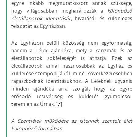
egyre inkább megmutatkozott annak szüksége,
hogy világosabban meghatározzák a
különböző
életállapotok identitását
, hivatását és különleges
feladatát az Egyházban.
Az Egyházon belüli közösség nem egyformaság,
hanem a Lélek ajándéka, mely a karizmák és az
életállapotok sokféleségét is áthatja. Ezek az
életállapotok annál hasznosabbak az Egyház és
küldetése szempontjából, minél következetesebben
ragaszkodnak identitásukhoz. A Léleknek ugyanis
minden ajándéka arra szolgál, hogy az egyre
erősödő testvériség és küldetés gyümölcsöt
teremjen az Úrnak.
[7]
A Szentlélek működése az Istennek szentelt élet
különböző formáiban