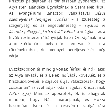
Krisztus példájában és tanításában gyökerezik, az
Atyaisten ajándéka Egyházának a Szentlélek által.
Az evangéliumi tanácsok vállalásával
Jézus
személyének lényeges vonásai
– a szüzesség, a
szegénység és az engedelmesség –
sajátos és
állandó jelleggel „láthatóvá” válnak
a világban, és a
hívők tekintetét ráirányítják Isten Országának arra
a misztériumára, mely már jelen van és hat a
történelemben, de mennyei beteljesedését még
várja.
Évszázadokon át mindig voltak férfiak és nők, akik
az Atya hívását és a Lélek indítását követték, és a
Krisztus-követés e sajátos útját választották, hogy
„osztatlan” szívvel adják oda magukat Krisztusnak
(1Kor 7,34).
Mint az apostolok, ők is elhagytak
mindent, hogy Nála maradjanak, és Hozzá
hasonlóan Isten és a testvérek szolgálatára