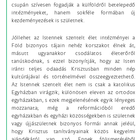
csupán szívesen fogadják a külföldről betelepedő
intézményeket, hanem sokféle formában új
kezdeményezések is születnek.
Jóllehet az Istennek szentelt élet intézményei a
Föld bizonyos tájain nehéz korszakot élnek át,
másutt ugyanakkor csodálatos életerőről
tanúskodnak, s ezzel bizonyítják, hogy az Isten
iránti teljes odaadás Krisztusban minden nép
kultúrájával és történelmével összeegyeztethető.
Az Istennek szentelt élet nem is csak a katolikus
Egyházban virágzik; különösen eleven az ortodox
egyházakban, s ezek megjelenésének egyik lényeges
mozzanata; még a reformációból eredő
egyházakban és egyházi közösségekben is születnek
vagy újjászületnek bizonyos formái annak jeléül,
hogy Krisztus tanítványainak közös kegyelmi
ajándékáról van szó. Ennek fölismeréséből