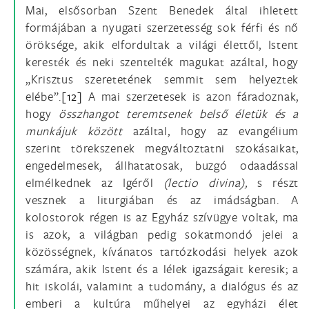
Mai, elsősorban Szent Benedek által ihletett
formájában a nyugati szerzetesség sok férfi és nő
öröksége, akik elfordultak a világi élettől, Istent
keresték és neki szentelték magukat azáltal, hogy
„Krisztus szeretetének semmit sem helyeztek
elébe”.
[12]
A mai szerzetesek is azon fáradoznak,
hogy
összhangot teremtsenek belső életük és a
munkájuk között
azáltal, hogy az evangélium
szerint törekszenek megváltoztatni szokásaikat,
engedelmesek, állhatatosak, buzgó odaadással
elmélkednek az Igéről
(lectio divina),
s részt
vesznek a liturgiában és az imádságban. A
kolostorok régen is az Egyház szívügye voltak, ma
is azok, a világban pedig sokatmondó jelei a
közösségnek, kívánatos tartózkodási helyek azok
számára, akik Istent és a lélek igazságait keresik; a
hit iskolái, valamint a tudomány, a dialógus és az
emberi a kultúra műhelyei az egyházi élet