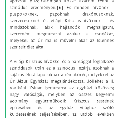
apostoli buzdításomban közzé akarom tenni a
szinódus eredményeit.
[6]
És minden hívőnek –
püspököknek, papoknak, diakónusoknak,
szerzeteseknek és világi Krisztus-hívőknek – és
mindazoknak, akik hajlandók meghallgatni,
szeretném megmutatni azokat a csodákat,
melyeket az Úr ma is művelni akar az Istennek
szentelt élet által.
A világi Krisztus-hívőkkel és a papsággal foglalkozó
szinódusok után ez a szinódus lezárja azoknak a
sajátos életállapotoknak a témakörét, melyekkel az
Úr Jézus Egyházát megajándékozta. Jóllehet a II.
Vatikáni Zsinat bemutatta az egyházi közösség
nagy valóságát, melyben az összes kegyelmi
adomány együttműködik Krisztus testének
építésében és az Egyház világhoz szóló
küldetésének teljesítésében, az utóbbi években