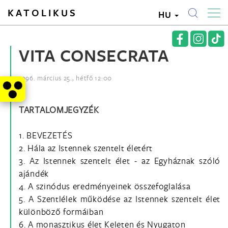
KATOLIKUS
HU
VITA CONSECRATA
1996. március 25., hétfő 12:00
TARTALOMJEGYZÉK
1. BEVEZETÉS
2. Hála az Istennek szentelt életért
3. Az Istennek szentelt élet - az Egyháznak szóló
ajándék
4. A szinódus eredményeinek összefoglalása
5. A Szentlélek működése az Istennek szentelt élet
különböző formáiban
6. A monasztikus élet Keleten és Nyugaton