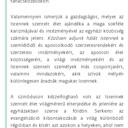
tanácskozásokon.
Valamennyien ismerjük a gazdagságot, melyet az
Istennek szentelt élet ajándéka a maga sokféle
karizmájával és intézményével az egyházi közösség
számára jelent.
Közösen adjunk hálát Istennek
a
szemlélődő és apostolkodó szerzetesrendekért és
szerzetesi intézményekért, az apostoli élet
közösségeiért, a világi intézményekért és az
Istennek szentelt személyek más csoportjaiért,
valamint mindazokért, akik szívük mélyén
különlegesen átadták magukat Istennek.
A szinóduson kézzelfogható volt az Istennek
szentelt élet világméretű elterjedése és jelenléte az
egyházakban szerte a földön. Serkenti az
evangelizáció kibontakozását a világ különböző
régióiban és kíséri azt azokon a helyeken, ahol nem