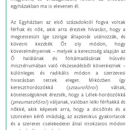
egyházakban ma is elevenen él.
Az Egyházban az első századoktól fogva voltak
férfiak és nők, akik arra éreztek hívatást, hogy a
megtestesült Ige szolgai állapotát utánozzák, és
követni kezdték Őt oly módon, hogy
követelményeinek – melyek a keresztség alapján az
Ő halálának és föltámadásának húsvéti
misztériumában való részesedésből következnek –
különleges és radikális módon a szerzetesi
hivatásban tettek eleget. Miközben így
kereszthordozókká (
sztaurofóroi
) váltak,
kötelességüknek érezték, hogy a Lélek-hordozókká
(
pneumatofóroi
) váljanak, valóban lelki férfiakká és
nőkké, akik képesek arra, hogy a dicsőítés és a
szüntelen kérő imádság, az aszketikus gyakorlatok
és a szeretet cselekedetei által titokzatos módon