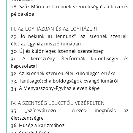
28. Szűz Mária az Istennek szenteltség és a követés
példaképe
III. AZ EGYHÁZBAN ÉS AZ EGYHÁZÉRT
29.„Jó nekünk itt lennünk”: az Istennek szentelt
élet az Egyház misztériumában
30. Új és különleges Istennek szenteltség
31. A keresztény életformák különbségei és
kapcsolatai
32. Az Istennek szentelt élet különleges értéke
33. Tanúságtétel a boldogságok evangéliumáról
34. A Menyasszony-Egyház eleven képe
IV. A SZENTSÉG LELKÉTŐL VEZÉRELTEN
35. „Színeváltozott” létezés: meghívás az
életszentségre
36. Hűség a karizmához
37. Kreatív hűség