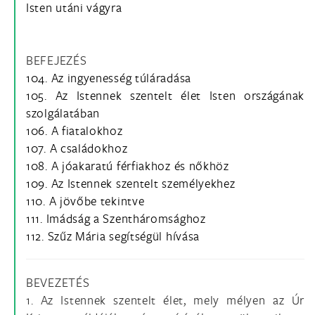
Isten utáni vágyra
BEFEJEZÉS
104. Az ingyenesség túláradása
105. Az Istennek szentelt élet Isten országának
szolgálatában
106. A fiatalokhoz
107. A családokhoz
108. A jóakaratú férfiakhoz és nőkhöz
109. Az Istennek szentelt személyekhez
110. A jövőbe tekintve
111. Imádság a Szentháromsághoz
112. Szűz Mária segítségül hívása
BEVEZETÉS
1. Az Istennek szentelt élet, mely mélyen az Úr