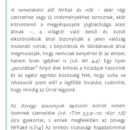
A remeteként élő férfiak és nők –
akár régi
szerzethez vagy új intézményekhez tartoznak, akár
közvetlenül a megyéspüspök joghatósága alatt
állnak --, a világtól való belső és külső
elkülönülésük által bizonyítják a jelen valóság
mulandó voltát, s böjtölésük és bűnbánatuk által
megmutatják, hogy nemcsak kenyérrel él az ember,
hanem Isten igéjével is
(vö. Mt 4,4)
. Egy ilyen
„pusztában” folyó élet kihívás a hozzájuk hasonlók
és az egész egyházi közösség felé, hogy
soha ne
tévesszük szem elől a legfőbb hivatást
, tudniillik,
hogy mindig az Úrral legyünk.
Az
özvegy asszonyok
apostoli kortól ismert
Istennek szentelése
(vö. 1Tim 5,5.9--10; 1Kor 7,8)
újra gyakorlat, s ennek megfelelően az özvegy
férfiaké is.
[14]
Az örökös tisztasági fogadalommal