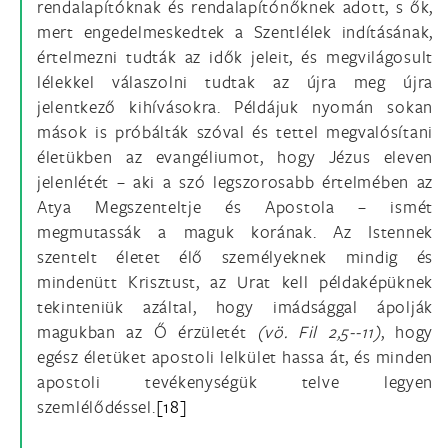
rendalapítóknak és rendalapítónőknek adott, s ők,
mert engedelmeskedtek a Szentlélek indításának,
értelmezni tudták az idők jeleit, és megvilágosult
lélekkel válaszolni tudtak az újra meg újra
jelentkező kihívásokra. Példájuk nyomán sokan
mások is próbálták szóval és tettel megvalósítani
életükben az evangéliumot, hogy Jézus eleven
jelenlétét – aki a szó legszorosabb értelmében az
Atya Megszenteltje és Apostola – ismét
megmutassák a maguk korának. Az Istennek
szentelt életet élő személyeknek mindig és
mindenütt Krisztust, az Urat kell példaképüknek
tekinteniük azáltal, hogy imádsággal ápolják
magukban az Ő érzületét
(vö. Fil 2,5--11)
, hogy
egész életüket apostoli lelkület hassa át, és minden
apostoli tevékenységük telve legyen
szemlélődéssel.
[18]