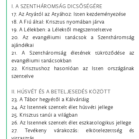
I. A SZENTHÁROMSÁG DICSŐSÉGÉRE
17. Az Atyától az Atyához: Isten kezdeményezése
18. A Fiú által: Krisztus nyomában járva
19. A Lélekben: a Lélektől megszenteltetve
20. Az evangéliumi tanácsok a Szentháromság
ajándékai
21. A Szentháromság életének tükröződése az
evangéliumi tanácsokban
22. Krisztushoz hasonlóan az Isten országának
szentelve
II. HÚSVÉT ÉS A BETELJESEDÉS KÖZÖTT
23. A Tábor hegyétől a Kálváriáig
24. Az Istennek szentelt élet húsvéti jellege
25. Krisztus tanúi a világban
26. Az Istennek szentelt élet eszkatologikus jellege
27. Tevékeny várakozás: elkötelezettség és
virrasztás