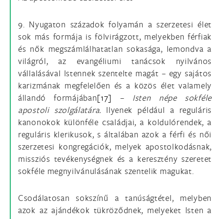
9. Nyugaton századok folyamán a szerzetesi élet
sok más formája is fölvirágzott, melyekben férfiak
és nők megszámlálhatatlan sokasága, lemondva a
világról, az evangéliumi tanácsok nyilvános
vállalásával Istennek szentelte magát – egy sajátos
karizmának megfelelően és a közös élet valamely
állandó formájában
[17]
–
Isten népe sokféle
apostoli szolgálatára.
Ilyenek például a reguláris
kanonokok különféle családjai, a koldulórendek, a
reguláris klerikusok, s általában azok a férfi és női
szerzetesi kongregációk, melyek apostolkodásnak,
missziós tevékenységnek és a keresztény szeretet
sokféle megnyilvánulásának szentelik magukat.
Csodálatosan sokszínű a tanúságtétel, melyben
azok az ajándékok tükröződnek, melyeket Isten a