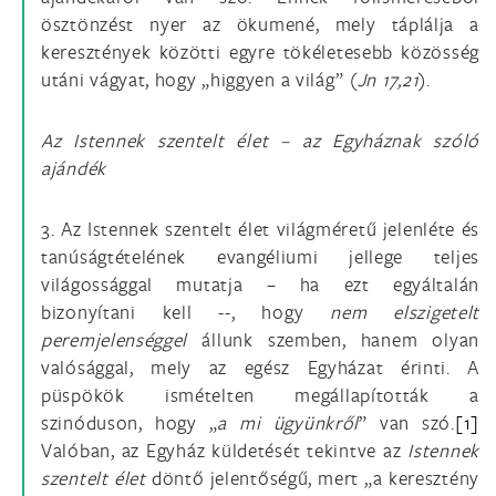
ösztönzést nyer az ökumené, mely táplálja a
keresztények közötti egyre tökéletesebb közösség
utáni vágyat, hogy „higgyen a világ” (
Jn 17,21
).
Az Istennek szentelt élet – az Egyháznak szóló
ajándék
3. Az Istennek szentelt élet világméretű jelenléte és
tanúságtételének evangéliumi jellege teljes
világossággal mutatja – ha ezt egyáltalán
bizonyítani kell --, hogy
nem elszigetelt
peremjelenséggel
állunk szemben, hanem olyan
valósággal, mely az egész Egyházat érinti. A
püspökök ismételten megállapították a
szinóduson, hogy „
a mi ügyünkről
” van szó.
[1]
Valóban, az Egyház küldetését tekintve az
Istennek
szentelt élet
döntő jelentőségű, mert „a keresztény