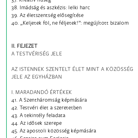
38. Imádság és aszkézis: lelki harc
39. Az életszentség elősegítése
40. „Keljetek föl, ne féljetek!”: megújított bizalom
II. FEJEZET
A TESTVÉRISÉG JELE
AZ ISTENNEK SZENTELT ÉLET MINT A KÖZÖSSÉG
JELE AZ EGYHÁZBAN
I. MARADANDÓ ÉRTÉKEK
41. A Szentháromság képmására
42. Testvéri élet a szeretetben
43. A tekintély feladata
44. Az idősek szerepe
45. Az apostoli közösség képmására