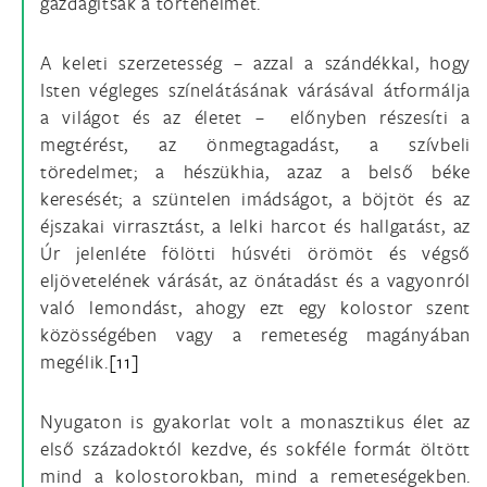
gazdagítsák a történelmet.
A keleti szerzetesség – azzal a szándékkal, hogy
Isten végleges színelátásának várásával átformálja
a világot és az életet – előnyben részesíti a
megtérést, az önmegtagadást, a szívbeli
töredelmet; a hészükhia, azaz a belső béke
keresését; a szüntelen imádságot, a böjtöt és az
éjszakai virrasztást, a lelki harcot és hallgatást, az
Úr jelenléte fölötti húsvéti örömöt és végső
eljövetelének várását, az önátadást és a vagyonról
való lemondást, ahogy ezt egy kolostor szent
közösségében vagy a remeteség magányában
megélik.
[11]
Nyugaton is gyakorlat volt a monasztikus élet az
első századoktól kezdve, és sokféle formát öltött
mind a kolostorokban, mind a remeteségekben.