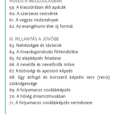
HŰSÉG A MEGÚJULÁSBAN
59. A klauzúrában élő apácák
60. A szerzetes testvérek
61. A vegyes intézmények
62. Az evangéliumi élet új formái
III. PILLANTÁS A JÖVŐBE
63. Nehézségek és távlatok
64. A hivatásgondozás föllendülése
65. Az alapképzés feladatai
66. A nevelők és nevelőnők műve
67. Közösségi és apostoli képzés
68. Egy átfogó és korszerű képzési terv (ratio)
szükségessége
69. A folyamatos továbbképzés
70. A hűség dinamizmusában
71. A folyamatos továbbképzés természete