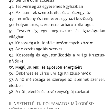
46. Sentire cum Ecclesia
47. Testvériség az egyetemes Egyházban
48. Az Istennek szentelt élet és a részegyház
49. Termékeny és rendezett egyházi közösség
50. Folyamatos, szeretettel áthatott dialógus
51. Testvériség egy megosztott és igazságtalan
világban
52. Közösség a különféle intézmények között
53. Az összehangolás szervei
54. Közösség és együttműködés a világi Krisztus-
hívőkkel
55. Megújult lelki és apostoli energiáért
56. Önkéntes és társult világi Krisztus-hívők
57. A nő méltósága és szerepe az Istennek szentelt
életben
58. A női jelenlét és tevékenység új távlatai
II. A SZENTLÉLEK FOLYAMATOS MŰKÖDÉSE: