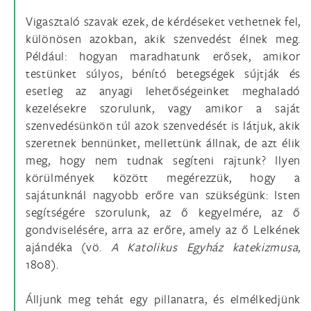
Vigasztaló szavak ezek, de kérdéseket vethetnek fel,
különösen azokban, akik szenvedést élnek meg.
Például: hogyan maradhatunk erősek, amikor
testünket súlyos, bénító betegségek sújtják és
esetleg az anyagi lehetőségeinket meghaladó
kezelésekre szorulunk, vagy amikor a saját
szenvedésünkön túl azok szenvedését is látjuk, akik
szeretnek bennünket, mellettünk állnak, de azt élik
meg, hogy nem tudnak segíteni rajtunk? Ilyen
körülmények között megérezzük, hogy a
sajátunknál nagyobb erőre van szükségünk: Isten
segítségére szorulunk, az ő kegyelmére, az ő
gondviselésére, arra az erőre, amely az ő Lelkének
ajándéka (vö.
A Katolikus Egyház katekizmusa
,
1808).
Álljunk meg tehát egy pillanatra, és elmélkedjünk