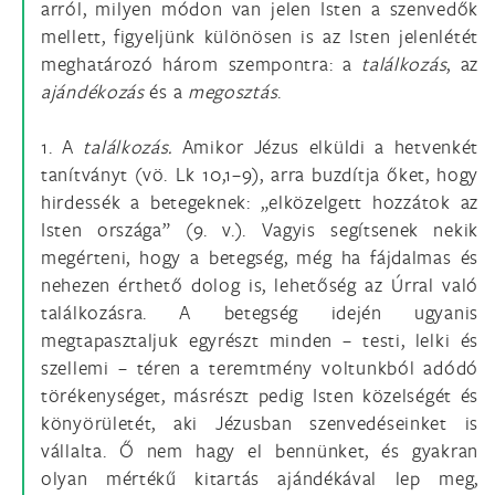
arról, milyen módon van jelen Isten a szenvedők
mellett, figyeljünk különösen is az Isten jelenlétét
meghatározó három szempontra: a
találkozás
, az
ajándékozás
és a
megosztás
.
1. A
találkozás.
Amikor Jézus elküldi a hetvenkét
tanítványt (vö. Lk 10,1–9), arra buzdítja őket, hogy
hirdessék a betegeknek: „elközelgett hozzátok az
Isten országa” (9. v.). Vagyis segítsenek nekik
megérteni, hogy a betegség, még ha fájdalmas és
nehezen érthető dolog is, lehetőség az Úrral való
találkozásra. A betegség idején ugyanis
megtapasztaljuk egyrészt minden – testi, lelki és
szellemi – téren a teremtmény voltunkból adódó
törékenységet, másrészt pedig Isten közelségét és
könyörületét, aki Jézusban szenvedéseinket is
vállalta. Ő nem hagy el bennünket, és gyakran
olyan mértékű kitartás ajándékával lep meg,