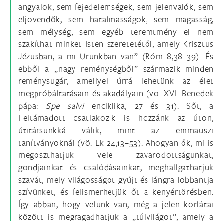
angyalok, sem fejedelemségek, sem jelenvalók, sem
eljövendők, sem hatalmasságok, sem magasság,
sem mélység, sem egyéb teremtmény el nem
szakíthat minket Isten szeretetétől, amely Krisztus
Jézusban, a mi Urunkban van” (Róm 8,38–39). És
ebből a „nagy reménységből” származik minden
reménysugár, amellyel úrrá lehetünk az élet
megpróbáltatásain és akadályain (vö. XVI. Benedek
pápa:
Spe salvi
enciklika, 27 és 31). Sőt, a
Feltámadott csatlakozik is hozzánk az úton,
útitársunkká válik, mint az emmauszi
tanítványoknál (vö. Lk 24,13–53). Ahogyan ők, mi is
megoszthatjuk vele zavarodottságunkat,
gondjainkat és csalódásainkat, meghallgathatjuk
szavát, mely világosságot gyújt és lángra lobbantja
szívünket, és felismerhetjük őt a kenyértörésben.
Így abban, hogy velünk van, még a jelen korlátai
között is megragadhatjuk a „túlvilágot”, amely a