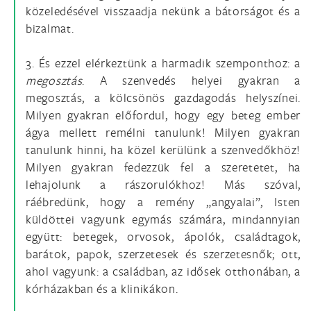
közeledésével visszaadja nekünk a bátorságot és a
bizalmat.
3. És ezzel elérkeztünk a harmadik szemponthoz: a
megosztás
. A szenvedés helyei gyakran a
megosztás, a kölcsönös gazdagodás helyszínei.
Milyen gyakran előfordul, hogy egy beteg ember
ágya mellett remélni tanulunk! Milyen gyakran
tanulunk hinni, ha közel kerülünk a szenvedőkhöz!
Milyen gyakran fedezzük fel a szeretetet, ha
lehajolunk a rászorulókhoz! Más szóval,
ráébredünk, hogy a remény „angyalai”, Isten
küldöttei vagyunk egymás számára, mindannyian
együtt: betegek, orvosok, ápolók, családtagok,
barátok, papok, szerzetesek és szerzetesnők; ott,
ahol vagyunk: a családban, az idősek otthonában, a
kórházakban és a klinikákon.