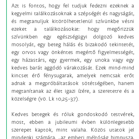
Azt is fontos, hogy fel tudjuk fedezni ezeknek a
kegyelmi találkozásoknak a szépségét és nagyságát,
és megtanuljuk kitörölhetetlenül szívünkbe vésni
ezeket a találkozásokat: hogy megőrizzük
szívünkben egy egészségügyi dolgozó kedves
mosolyát, egy beteg hálás és bizakodó tekintetét,
egy orvos vagy önkéntes megértő figyelmességét,
egy házastárs, egy gyermek, egy unoka vagy egy
kedves barát aggódó várakozását. Ezek mind-mind
kincset érő fénysugarak, amelyek nemcsak erőt
adnak a megpróbáltatások sötétségében, hanem
megtanítanak az élet igazi ízére, a szeretetre és a
közelségre (vö. Lk 10,25–37).
Kedves betegek és róluk gondoskodó testvérek,
most, ebben a jubileumi évben különlegesebb
szerepet kaptok, mint valaha. Közös utatok jel
mindenki számára, „az emberi méltóság himnusza,