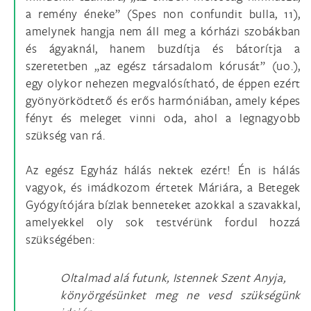
a remény éneke” (Spes non confundit bulla, 11),
amelynek hangja nem áll meg a kórházi szobákban
és ágyaknál, hanem buzdítja és bátorítja a
szeretetben „az egész társadalom kórusát” (uo.),
egy olykor nehezen megvalósítható, de éppen ezért
gyönyörködtető és erős harmóniában, amely képes
fényt és meleget vinni oda, ahol a legnagyobb
szükség van rá.
Az egész Egyház hálás nektek ezért! Én is hálás
vagyok, és imádkozom értetek Máriára, a Betegek
Gyógyítójára bízlak benneteket azokkal a szavakkal,
amelyekkel oly sok testvérünk fordul hozzá
szükségében:
Oltalmad alá futunk, Istennek Szent Anyja,
könyörgésünket meg ne vesd szükségünk