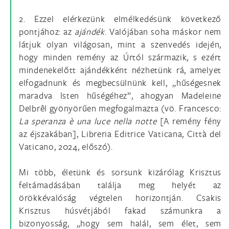
2. Ezzel elérkezünk elmélkedésünk következő
pontjához: az
ajándék
. Valójában soha máskor nem
látjuk olyan világosan, mint a szenvedés idején,
hogy minden remény az Úrtól származik, s ezért
mindenekelőtt ajándékként nézhetünk rá, amelyet
elfogadnunk és megbecsülnünk kell, „hűségesnek
maradva Isten hűségéhez”, ahogyan Madeleine
Delbrêl gyönyörűen megfogalmazta (vö. Francesco:
La speranza è una luce nella notte
[A remény fény
az éjszakában], Libreria Editrice Vaticana, Città del
Vaticano, 2024, előszó).
Mi több, életünk és sorsunk kizárólag Krisztus
feltámadásában találja meg helyét az
örökkévalóság végtelen horizontján. Csakis
Krisztus húsvétjából fakad számunkra a
bizonyosság, „hogy sem halál, sem élet, sem