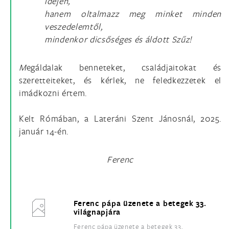
idején,
hanem oltalmazz meg minket minden
veszedelemtől,
mindenkor dicsőséges és áldott Szűz!
M
egáldalak benneteket, családjaitokat és
szeretteiteket, és kérlek, ne feledkezzetek el
imádkozni értem.
Kelt Rómában, a Lateráni Szent Jánosnál, 2025.
január 14-én.
Ferenc
Ferenc pápa üzenete a betegek 33.
világnapjára
Ferenc pápa üzenete a betegek 33.