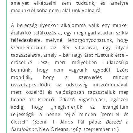
amelyet elképzelni sem tudtunk, és amelyre
magunktól soha nem találtunk volna rá.
A betegség ilyenkor alkalommá válik egy minket
átalakító találkozásra, egy megingathatatlan szikla
felfedezésére, melynél lehorgonyozhatunk, hogy
szembenézzünk az élet viharaival, egy olyan
tapasztalatra, amely – bár nagy árat fizetünk érte –
erősebbé tesz, mert mélyebben tudatosítja
bennünk, hogy nem vagyunk egyedül. Ezért
mondják, hogy a szenvedés mindig
összekapcsolódik az üdvösség misztériumával,
mert közelről és valóságosan tapasztaljuk meg
benne az Istentől érkező vigasztalást, egészen
addig, hogy „megismerjük az evangélium
teljességét a benne rejlő minden ígérettel és
élettel” (Szent II. János Pál pápa:
Beszéd a
fiatalokhoz
, New Orleans, 1987. szeptember 12.).