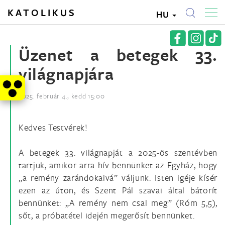
KATOLIKUS
HU
Üzenet a betegek 33.
világnapjára
2025. február 4., kedd 15:00
Kedves Testvérek!
A betegek 33. világnapját a 2025-ös szentévben
tartjuk, amikor arra hív bennünket az Egyház, hogy
„a remény zarándokaivá” váljunk. Isten igéje kísér
ezen az úton, és Szent Pál szavai által bátorít
bennünket: „A remény nem csal meg” (Róm 5,5),
sőt, a próbatétel idején megerősít bennünket.