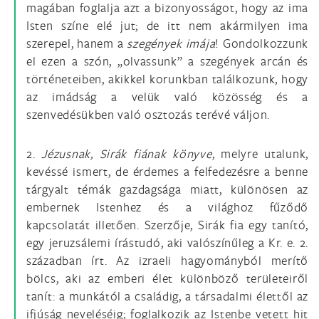
magában foglalja azt a bizonyosságot, hogy az ima
Isten színe elé jut; de itt nem akármilyen ima
szerepel, hanem a
szegények imája
! Gondolkozzunk
el ezen a szón, „olvassunk” a szegények arcán és
történeteiben, akikkel korunkban találkozunk, hogy
az imádság a velük való közösség és a
szenvedésükben való osztozás terévé váljon.
2.
Jézusnak, Sirák fiának könyve
, melyre utalunk,
kevéssé ismert, de érdemes a felfedezésre a benne
tárgyalt témák gazdagsága miatt, különösen az
embernek Istenhez és a világhoz fűződő
kapcsolatát illetően. Szerzője, Sirák fia egy tanító,
egy jeruzsálemi írástudó, aki valószínűleg a Kr. e. 2.
században írt. Az izraeli hagyományból merítő
bölcs, aki az emberi élet különböző területeiről
tanít: a munkától a családig, a társadalmi élettől az
ifjúság neveléséig; foglalkozik az Istenbe vetett hit