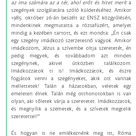
az ima számára az a tér, ahol erőt és hitet merít
a
szegények szolgálatára szóló küldetéséhez. Amikor
1985. október 26-án beszélt az ENSZ közgyűlésén,
mindenkinek megmutatta a rózsafüzért, amelyet
mindig a kezében tartott, és ezt mondta: „Én csak
egy szegény imádkozó szerzetesnő vagyok. Amikor
imádkozom, Jézus a szívembe oltja szeretetét, én
pedig megyek, és továbbadom azt minden
szegénynek, akivel útközben találkozom.
Imádkozzatok ti is! Imádkozzatok, és észre
fogjátok venni a szegényeket, akik ott vannak
mellettetek! Talán a házatokban, veletek egy
emeleten élnek. Talán még otthonotokban is van
olyan, aki tőletek várja a szeretetet. Imádkozzatok,
és megnyílik a szemetek, és a szívetek megtelik
szeretettel!”
És hogyan is ne emlékeznénk meg itt, Róma