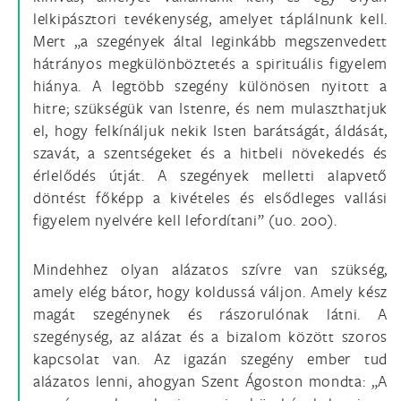
lelkipásztori tevékenység, amelyet táplálnunk kell.
Mert „a szegények által leginkább megszenvedett
hátrányos megkülönböztetés a spirituális figyelem
hiánya. A legtöbb szegény különösen nyitott a
hitre; szükségük van Istenre, és nem mulaszthatjuk
el, hogy felkínáljuk nekik Isten barátságát, áldását,
szavát, a szentségeket és a hitbeli növekedés és
érlelődés útját. A szegények melletti alapvető
döntést főképp a kivételes és elsődleges vallási
figyelem nyelvére kell lefordítani” (uo. 200).
Mindehhez olyan alázatos szívre van szükség,
amely elég bátor, hogy koldussá váljon. Amely kész
magát szegénynek és rászorulónak látni. A
szegénység, az alázat és a bizalom között szoros
kapcsolat van. Az igazán szegény ember tud
alázatos lenni, ahogyan Szent Ágoston mondta: „A