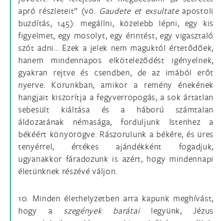
apró részleteit” (vö.
Gaudete et exsultate
apostoli
buzdítás, 145): megállni, közelebb lépni, egy kis
figyelmet, egy mosolyt, egy érintést, egy vigasztaló
szót adni… Ezek a jelek nem maguktól értetődőek,
hanem mindennapos elköteleződést igényelnek,
gyakran rejtve és csendben, de az imából erőt
nyerve. Korunkban, amikor a remény énekének
hangjait kiszorítja a fegyverropogás, a sok ártatlan
sebesült kiáltása és a háború számtalan
áldozatának némasága, forduljunk Istenhez a
békéért könyörögve. Rászorulunk a békére, és üres
tenyérrel, értékes ajándékként fogadjuk,
ugyanakkor fáradozunk is azért, hogy mindennapi
életünknek részévé váljon.
10. Minden élethelyzetben arra kapunk meghívást,
hogy a
szegények barátai
legyünk, Jézus