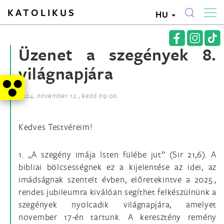
KATOLIKUS
HU
Üzenet a szegények 8.
világnapjára
2024. november 12., kedd 09:00
Kedves Testvéreim!
1. „A szegény imája Isten fülébe jut” (Sir 21,6). A
bibliai bölcsességnek ez a kijelentése az idei, az
imádságnak szentelt évben, előretekintve a 2025.,
rendes jubileumra kiválóan segíthet felkészülnünk a
szegények nyolcadik világnapjára, amelyet
november 17-én tartunk. A keresztény remény