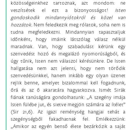
közösségeinkhez tartoznak, azt mondom: ne
veszítsétek el ezt a bizonyosságot!
Isten
gondoskodik mindannyiótokról és közel van
hozzátok.
Nem feledkezik meg rólatok, soha nem is
tudna megfeledkezni. Mindannyian tapasztaljuk
időnként, hogy imáink látszólag válasz nélkül
maradnak. Van, hogy szabadulást kérünk egy
szenvedést hozó és megalázó nyomorúságból, és
úgy tűnik, Isten nem válaszol kérésünkre. De Isten
hallgatása nem azt jelenti, hogy nem törődik
szenvedésünkkel, hanem inkább egy olyan üzenet
rejlik benne, amelyet bizalommal kell fogadnunk,
őrá és az ő akaratára hagyatkozva. Ismét Sirák
fiának tanúságára gondolhatunk: „A szegény imája
Isten fülébe jut, és sietve megjön számára az ítélet”
(Sir 21,6). Az igazi reménység hangjai tehát a
szegénységből fakadhatnak fel. Emlékezzünk:
„Amikor az egyén benső élete bezárkózik a saját