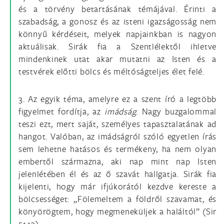
és a törvény betartásának témájával. Érinti a
szabadság, a gonosz és az isteni igazságosság nem
könnyű kérdéseit, melyek napjainkban is nagyon
aktuálisak. Sirák fia a Szentlélektől ihletve
mindenkinek utat akar mutatni az Isten és a
testvérek előtti bölcs és méltóságteljes élet felé.
3. Az egyik téma, amelyre ez a szent író a legtöbb
figyelmet fordítja, az
imádság
. Nagy buzgalommal
teszi ezt, mert saját, személyes tapasztalatának ad
hangot. Valóban, az imádságról szóló egyetlen írás
sem lehetne hatásos és termékeny, ha nem olyan
embertől származna, aki nap mint nap Isten
jelenlétében él és az ő szavát hallgatja. Sirák fia
kijelenti, hogy már ifjúkorától kezdve kereste a
bölcsességet: „Fölemeltem a földről szavamat, és
könyörögtem, hogy megmeneküljek a haláltól” (Sir
51,13).