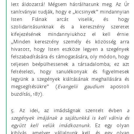
lett áldozattá! Mégsem hátrálhatunk meg. Az Úr
tanítványai tudják, hogy e „kicsinyek” mindannyian
Isten Fiának arcát viselik, és hogy
szolidaritásunknak és a keresztény szeretet
kifejezésének mindannyiukhoz el kell érnie:
„Minden keresztény személy és közösség arra
hivatott, hogy Isten eszköze legyen a szegények
felszabadítására és támogatására, oly módon, hogy
teljesen beépülhessenek a társadalomba; ez azt
feltételezi, hogy tanulékonyak és figyelmesek
legyünk a szegények kiáltásának meghallására és
megsegítésükre” (
Evangelii gaudium
apostoli
buzdítás, 187).
5. Az idei, az imádságnak szentelt évben
a
szegények imájának a sajátunkká is kell válnia és
együtt kell velük imádkoznunk.
Ez egy olyan
kihívás, amelyet vállalnunk kell, és egy olyan