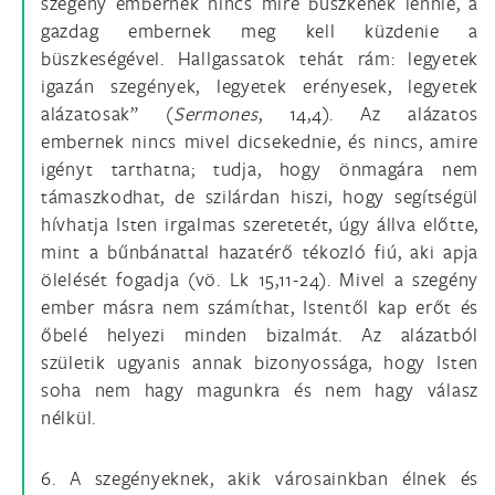
szegény embernek nincs mire büszkének lennie, a
gazdag embernek meg kell küzdenie a
büszkeségével. Hallgassatok tehát rám: legyetek
igazán szegények, legyetek erényesek, legyetek
alázatosak” (
Sermones
, 14,4). Az alázatos
embernek nincs mivel dicsekednie, és nincs, amire
igényt tarthatna; tudja, hogy önmagára nem
támaszkodhat, de szilárdan hiszi, hogy segítségül
hívhatja Isten irgalmas szeretetét, úgy állva előtte,
mint a bűnbánattal hazatérő tékozló fiú, aki apja
ölelését fogadja (vö. Lk 15,11-24). Mivel a szegény
ember másra nem számíthat, Istentől kap erőt és
őbelé helyezi minden bizalmát. Az alázatból
születik ugyanis annak bizonyossága, hogy Isten
soha nem hagy magunkra és nem hagy válasz
nélkül.
6. A szegényeknek, akik városainkban élnek és