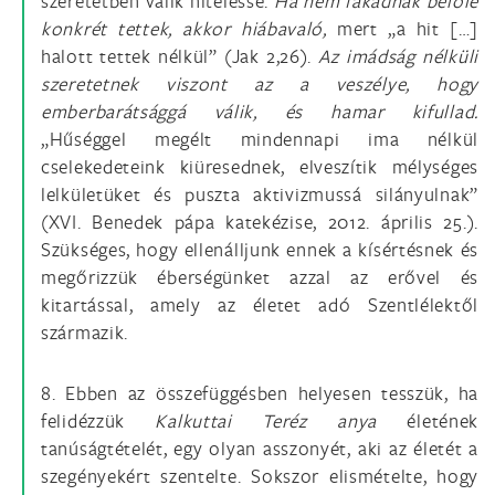
szeretetben válik hitelessé.
Ha nem fakadnak belőle
konkrét tettek, akkor hiábavaló,
mert „a hit […]
halott tettek nélkül” (Jak 2,26).
Az imádság nélküli
szeretetnek viszont az a veszélye, hogy
emberbarátsággá válik, és hamar kifullad.
„Hűséggel megélt mindennapi ima nélkül
cselekedeteink kiüresednek, elveszítik mélységes
lelkületüket és puszta aktivizmussá silányulnak”
(XVI. Benedek pápa katekézise, 2012. április 25.).
Szükséges, hogy ellenálljunk ennek a kísértésnek és
megőrizzük éberségünket azzal az erővel és
kitartással, amely az életet adó Szentlélektől
származik.
8. Ebben az összefüggésben helyesen tesszük, ha
felidézzük
Kalkuttai Teréz anya
életének
tanúságtételét, egy olyan asszonyét, aki az életét a
szegényekért szentelte. Sokszor elismételte, hogy