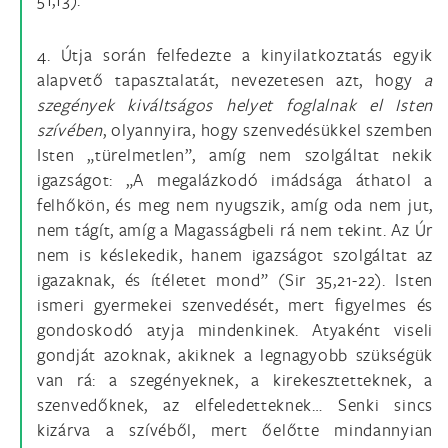
4. Útja során felfedezte a kinyilatkoztatás egyik
alapvető tapasztalatát, nevezetesen azt, hogy
a
szegények kiváltságos helyet foglalnak el Isten
szívében
, olyannyira, hogy szenvedésükkel szemben
Isten „türelmetlen”, amíg nem szolgáltat nekik
igazságot: „A megalázkodó imádsága áthatol a
felhőkön, és meg nem nyugszik, amíg oda nem jut,
nem tágít, amíg a Magasságbeli rá nem tekint. Az Úr
nem is késlekedik, hanem igazságot szolgáltat az
igazaknak, és ítéletet mond” (Sir 35,21-22). Isten
ismeri gyermekei szenvedését, mert figyelmes és
gondoskodó atyja mindenkinek. Atyaként viseli
gondját azoknak, akiknek a legnagyobb szükségük
van rá: a szegényeknek, a kirekesztetteknek, a
szenvedőknek, az elfeledetteknek… Senki sincs
kizárva a szívéből, mert őelőtte mindannyian