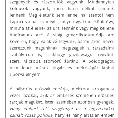
szegények és rászorulók vagyunk. Mindannyian
koldusok vagyunk, mert Isten nélkül semmik
lennénk. Még életünk sem lenne, ha Istentől nem
kaptuk volna. És mégis, milyen gyakran élünk úgy,
mintha az életnek az urai lennénk vagy meg kellene
hódítanunk azt! A világ gondolkodásmódja azt
követeli, hogy valakivé legyünk, bármi áron nevet
szerezzünk magunknak, megszegjük a társadalmi
szabályokat is, csakhogy gazdagságra tegyünk
szert. Micsoda szomorú ábránd! A boldogságot
nem lehet mások jogait és méltóságát lábbal
tiporva elnyerni.
A háborús erőszak feltárja, mekkora arrogancia
vezeti azokat, akik az emberek szemében erősnek
tartják magukat, Isten szemében azonban gyengék.
Hány embert tett szegénnyé ez a fegyverekkel
csinált rossz politika,
hány és hány ártatlan ember