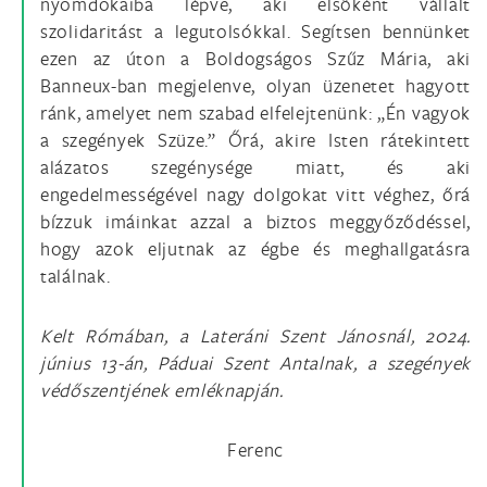
nyomdokaiba lépve, aki elsőként vállalt
szolidaritást a legutolsókkal. Segítsen bennünket
ezen az úton a Boldogságos Szűz Mária, aki
Banneux-ban megjelenve, olyan üzenetet hagyott
ránk, amelyet nem szabad elfelejtenünk: „Én vagyok
a szegények Szüze.” Őrá, akire Isten rátekintett
alázatos szegénysége miatt, és aki
engedelmességével nagy dolgokat vitt véghez, őrá
bízzuk imáinkat azzal a biztos meggyőződéssel,
hogy azok eljutnak az égbe és meghallgatásra
találnak.
Kelt Rómában, a Lateráni Szent Jánosnál, 2024.
június 13-án, Páduai Szent Antalnak, a szegények
védőszentjének emléknapján.
Ferenc