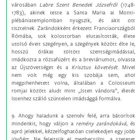
városában
Labre Szent Benedek Józsefről
(1748-
1783), akinek teste a Santa Maria ai Monti-
plébániatemplomban nyugszik, és akit ott
tisztelnek. Zarándokként érkezett Franciaországból
Rómába, sok kolostorban elutasították, élete
utolsó éveit szegényen, a szegények között élte le,
hosszú órákat töltött szentségimádással,
imádkozta a rózsafüzért és a breviáriumot, olvasta
az Újszövetséget és a
Krisztus követését
. Mivel
nem volt még egy kis szobája sem, ahol
megpihenhetett volna, általában a Colosseum
romjai között aludt mint „Isten vándora”, életét
Istenhez szálló szüntelen imádsággá formálva.
9. Ahogy haladunk a szentév felé, arra bátorítok
mindenkit, hogy váljon a
remény zarándokává,
és
apró jelekkel, kézzelfoghatóan cselekedjen egy jobb
jövőért. Ne felejtsük el megbecsülni „a szeretet