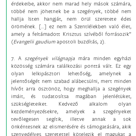
érdekeibe, akkor nem marad hely mások számára,
többé nem jöhetnek be a szegények, többé nem
hallja Isten hangját, nem örül szeretete édes
örömének. […] ez nem a Szentlélekben való élet,
amely a feltámadott Krisztus szívéből forrásozik”
(
Evangelii gaudium
apostoli buzdítás, 2).
7. A
szegények világnapja
mára minden egyházi
közösség számára találkozási ponttá vált. Ez egy
olyan lelkipásztori lehetőség, amelynek a
jelentőségét nem szabad alábecsülni, mert minden
hívőt arra ösztönöz, hogy meghallja a szegények
imáit, és tudatosítsa magában jelenlétüket,
szükségleteiket. Kedvező alkalom olyan
kezdeményezésekre, amelyek a szegényeket
tevőlegesen segítik, illetve annak a sok
önkéntesnek az elismerésére és támogatására, akik
szenvedélyes szeretettel kötelezik el magukat a