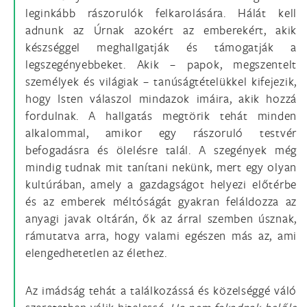
leginkább rászorulók felkarolására. Hálát kell
adnunk az Úrnak azokért az emberekért, akik
készséggel meghallgatják és támogatják a
legszegényebbeket. Akik – papok, megszentelt
személyek és világiak – tanúságtételükkel kifejezik,
hogy Isten válaszol mindazok imáira, akik hozzá
fordulnak. A hallgatás megtörik tehát minden
alkalommal, amikor egy rászoruló testvér
befogadásra és ölelésre talál. A szegények még
mindig tudnak mit tanítani nekünk, mert egy olyan
kultúrában, amely a gazdagságot helyezi előtérbe
és az emberek méltóságát gyakran feláldozza az
anyagi javak oltárán, ők az árral szemben úsznak,
rámutatva arra, hogy valami egészen más az, ami
elengedhetetlen az élethez.
Az imádság tehát a találkozássá és közelséggé váló