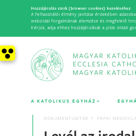
Hozzájárulás sütik (browser cookies) kezeléséhez
A felhasználói élmény javítása érdekében adatoka
weboldal forgalmának elemzése és megfelelő hir
Kérjük, adja ehhez hozzájárulását a jobb oldali go
A KATOLIKUS EGYHÁZ
EGYH
DOKUMENTUMTÁR
PÁPAI MEGNYI
Levél az irod