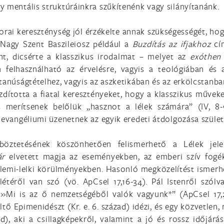
y mentális struktúráinkra szűkítenénk vagy silányítanánk.
 korai kereszténység jól érzékelte annak szükségességét, h
, Nagy Szent Baszileiosz például a
Buzdítás az ifjakhoz
cí
t, dicsérte a klasszikus irodalmat – melyet az
exóthe
n felhasználható az érvelésre, vagyis a teológiában é
tanúságtételhez, vagyis az aszketikában és az erkölcstanba
uzdította a fiatal keresztényeket, hogy a klasszikus művek
 merítsenek belőlük „hasznot a lélek számára” (IV, 8-
 evangéliumi üzenetnek az egyik eredeti átdolgozása szüle
böztetésének köszönhetően felismerhető a Lélek jele
ár
elvetett magja az eseményekben, az emberi szív fogék
zellemi-lelki körülményekben. Hasonló megközelítést ismerh
létéről van szó (vö. ApCsel 17,16-34). Pál Istenről szó
 »Mi is az ő nemzetségéből valók vagyunk*” (ApCsel 17,2
ltő Epimenidészt (Kr. e. 6. század) idézi, és egy közvetlen,
ad), aki a csillagképekről, valamint a jó és rossz időjárás