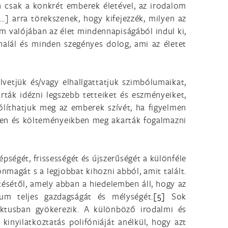
n csak a konkrét emberek életével, az irodalom
...] arra törekszenek, hogy kifejezzék, milyen az
m valójában az élet mindennapiságából indul ki,
halál és minden szegényes dolog, ami az életet
lvetjük és/vagy elhallgattatjuk szimbólumaikat,
arták idézni legszebb tetteiket és eszményeiket,
ólíthatjuk meg az emberek szívét, ha figyelmen
kben és költeményeikben meg akarták fogalmazni
pségét, frissességét és újszerűségét a különféle
nmagát s a legjobbat kihozni abból, amit talált.
tésétől, amely abban a hiedelemben áll, hogy az
ium teljes gazdagságát és mélységét.
[5]
Sok
ktusban gyökerezik. A különböző irodalmi és
kinyilatkoztatás polifóniáját anélkül, hogy azt