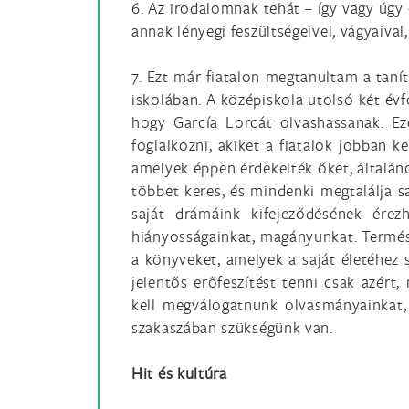
6. Az irodalomnak tehát – így vagy úgy
annak lényegi feszültségeivel, vágyaival,
7. Ezt már fiatalon megtanultam a tan
iskolában. A középiskola utolsó két év
hogy García Lorcát olvashassanak. E
foglalkozni, akiket a fiatalok jobban 
amelyek éppen érdekelték őket, általáno
többet keres, és mindenki megtalálja s
saját drámáink kifejeződésének érez
hiányosságainkat, magányunkat. Termés
a könyveket, amelyek a saját életéhez 
jelentős erőfeszítést tenni csak azér
kell megválogatnunk olvasmányainkat, 
szakaszában szükségünk van.
Hit és kultúra