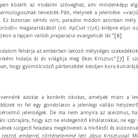
ppen közelít az irodalmi szöveghez, ami mindenképp el
permologosz
nak nevezték Pált, melynek a jelentése: »varj
 Ez biztosan sértés volt, paradox módon azonban mély ig
borodó« magatartásából (vö. ApCsel 17,16) kilépve eljut 
zokon a lapjain valódi
preparatio evangelicá
t lát.”
[6]
irodalom feltárja az emberben lakozó mélységes szakadékoka
iként hidalja át és világítja meg őket Krisztus”.
[7]
E sza
bban, hogy gyümölcsöző párbeszédet kezdjen kora kultúrájá
e vennénk azokat a konkrét okokat, amelyek miatt a le
zzek itt fel egy gondolatot a jelenlegi vallási helyzetrő
étértelmű jelenségek. De ma nem annyira az ateizmus, ha
 szórajára, hogy azt ne elidegenítő kínálatokkal, ne egy te
ének sürgető feladata megköveteli a hívőktől és különöse
 testté, emberré, történelemmé lett Jézus Krisztussal
. M