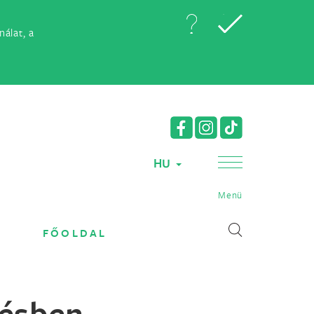
álat, a
HU
Menü
FŐOLDAL
zésben