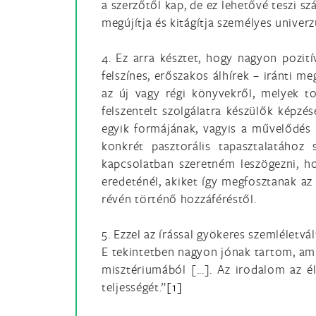
a szerzőtől kap, de ez lehetővé teszi s
megújítja és kitágítja személyes univer
4. Ez arra késztet, hogy nagyon pozit
felszínes, erőszakos álhírek – iránti m
az új vagy régi könyvekről, melyek t
felszentelt szolgálatra készülők képz
egyik formájának, vagyis a művelődés 
konkrét pasztorális tapasztalatához 
kapcsolatban szeretném leszögezni, ho
eredeténél, akiket így megfosztanak az
révén történő hozzáféréstől.
5. Ezzel az írással gyökeres szemléletv
E tekintetben nagyon jónak tartom, ami
misztériumából [...]. Az irodalom az é
teljességét.”
[1]