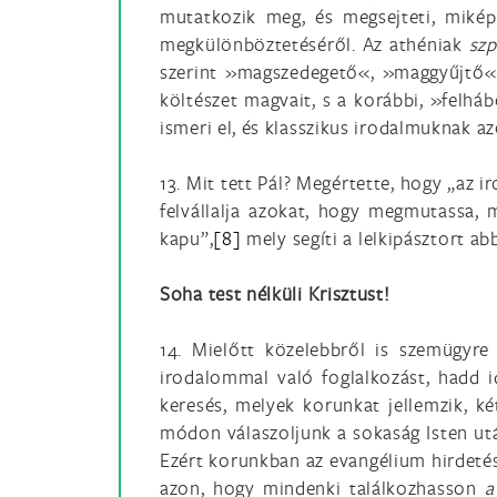
mutatkozik meg, és megsejteti, miké
megkülönböztetéséről. Az athéniak
sz
szerint »magszedegető«, »maggyűjtő«.
költészet magvait, s a korábbi, »felhá
ismeri el, és klasszikus irodalmuknak a
13. Mit tett Pál? Megértette, hogy „az 
felvállalja azokat, hogy megmutassa, m
kapu”,
[8]
mely segíti a lelkipásztort a
Soha test nélküli Krisztust!
14. Mielőtt közelebbről is szemügyr
irodalommal való foglalkozást, hadd idé
keresés, melyek korunkat jellemzik, k
módon válaszoljunk a sokaság Isten utáni
Ezért korunkban az evangélium hirdetés
azon, hogy mindenki találkozhasson
a