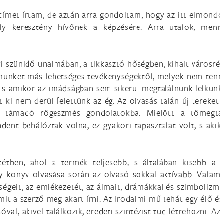
 címet írtam, de aztán arra gondoltam, hogy az itt elmon
ly keresztény hívőnek a képzésére. Arra utalok, menn
ri szünidő unalmában, a tikkasztó hőségben, kihalt város
lmünket más lehetséges tevékenységektől, melyek nem tenn
ai, s amikor az imádságban sem sikerül megtalálnunk lelkün
it ki nem derül felettünk az ég. Az olvasás talán új tereke
nk támadó rögeszmés gondolatokba. Mielőtt a tömegtá
ent behálóztak volna, ez gyakori tapasztalat volt, s akik
ntétben, ahol a termék teljesebb, s általában kisebb 
y könyv olvasása során az olvasó sokkal aktívabb. Valami
ségeit, az emlékezetét, az álmait, drámákkal és szimbolizmu
mit a szerző meg akart írni. Az irodalmi mű tehát egy élő
val, akivel találkozik, eredeti szintézist tud létrehozni. 