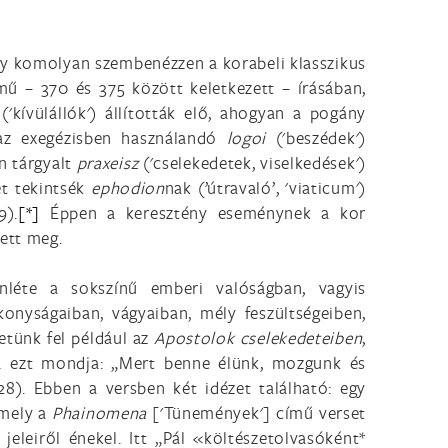
ogy komolyan szembenézzen a korabeli klasszikus
mű – 370 és 375 között keletkezett – írásában,
n
('kívülállók') állították elő, ahogyan a pogány
s az exegézisben használandó
logoi
('beszédek')
n tárgyalt
praxeisz
('cselekedetek, viselkedések')
et tekintsék
ephodion
nak (’útravaló’, 'viaticum')
9).
[*]
Éppen a keresztény eseménynek a kor
tett meg.
nléte a sokszínű emberi valóságban, vagyis
onyságaiban, vágyaiban, mély feszültségeiben,
etünk fel például az
Apostolok cselekedeteiben
,
lva ezt mondja: „Mert benne élünk, mozgunk és
8). Ebben a versben két idézet található: egy
 mely a
Phainomena
['Tünemények'] című verset
 jeleiről énekel. Itt „Pál «költészetolvasóként*