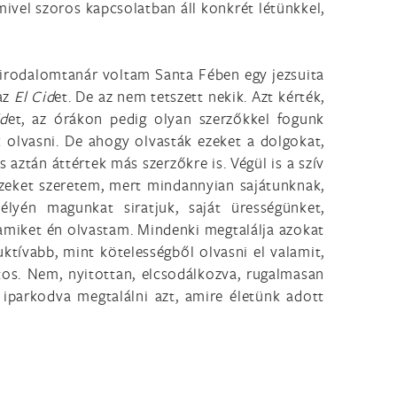
ivel szoros kapcsolatban áll konkrét létünkkel,
irodalomtanár voltam Santa Fében egy jezsuita
 az
El Cid
et. De az nem tetszett nekik. Azt kérték,
id
et, az órákon pedig olyan szerzőkkel fogunk
k olvasni. De ahogy olvasták ezeket a dolgokat,
aztán áttértek más szerzőkre is. Végül is a szív
zeket szeretem, mert mindannyian sajátunknak,
élyén magunkat siratjuk, saját ürességünket,
amiket én olvastam. Mindenki megtalálja azokat
ktívabb, mint kötelességből olvasni el valamit,
tos. Nem, nyitottan, elcsodálkozva, rugalmasan
iparkodva megtalálni azt, amire életünk adott