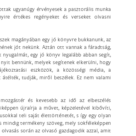
dottak ugyanúgy érvényesek a pasztorális munka
yire értékes regényeket és verseket olvasni
részek magányában egy jó könyvre bukkanunk, az
ének jót nekünk. Aztán ott vannak a fáradtság,
k nyugalmát, egy jó könyv legalább abban segít,
t nyit bennünk, melyek segítenek elkerülni, hogy
jékoztatási eszközök, a közösségi média, a
 átélték, tudják, miről beszélek. Ez nem valami
a mozgástér és kevesebb az idő az elbeszélés
képpen újraírja a művet, képzeletével kibővíti,
sokkal teli saját élettörténetét, s így egy olyan
 és mindig termékeny szöveg, mely sokféleképpen
Az olvasás során az olvasó gazdagodik azzal, amit