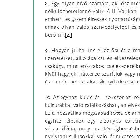
8.
Egy olyan hívő számára, aki őszintén
nélkülözhetetlenné válik. A II. Vatikán
ember”, és „szemléltessék nyomorúságai
annak olyan valós szenvedélyeiből és t
betölti”.
[4]
9. Hogyan juthatunk el az ősi és a mai
üzeneteiket, alkotásaikat és elbeszélés
csakúgy, mint erőszakos cselekedeteik
kívül hagyjuk, háttérbe szorítjuk vagy
és – miért ne – ki akarták nyilatkoztatn
10. Az egyházi küldetés – sokszor az ir
kultúrákkal való találkozásban, amelyek
Ez a hozzáállás megszabadította őt ann
egyházi életnek egy bizonyos történe
vészprófécia, mely ma kétségbeesésb
nyelvtani stílusokkal való érintkezés 