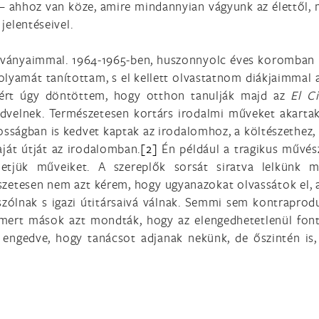
 – ahhoz van köze, amire mindannyian vágyunk az élettől, m
 jelentéseivel.
ítványaimmal. 1964-1965-ben, huszonnyolc éves koromban 
folyamát tanítottam, s el kellett olvastatnom diákjaimmal
zért úgy döntöttem, hogy otthon tanulják majd az
El C
kedvelnek. Természetesen kortárs irodalmi műveket akarta
sságban is kedvet kaptak az irodalomhoz, a költészethez, s 
aját útját az irodalomban.
[2]
Én például a tragikus művés
hetjük műveiket. A szereplők sorsát siratva lelkünk m
zetesen nem azt kérem, hogy ugyanazokat olvassátok el, 
szólnak s igazi útitársaivá válnak. Semmi sem kontraprodu
t, mert mások azt mondták, hogy az elengedhetetlenül fon
engedve, hogy tanácsot adjanak nekünk, de őszintén is, 