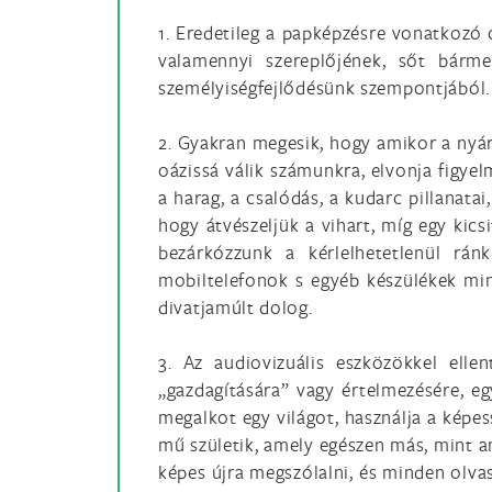
1. Eredetileg a papképzésre vonatkozó
valamennyi szereplőjének, sőt bárme
személyiségfejlődésünk szempontjából.
2. Gyakran megesik, hogy amikor a nyá
oázissá válik számunkra, elvonja figye
a harag, a csalódás, a kudarc pillanat
hogy átvészeljük a vihart, míg egy kics
bezárkózzunk a kérlelhetetlenül rá
mobiltelefonok s egyéb készülékek mind
divatjamúlt dolog.
3. Az audiovizuális eszközökkel elle
„gazdagítására” vagy értelmezésére, eg
megalkot egy világot, használja a képes
mű születik, amely egészen más, mint a
képes újra megszólalni, és minden olvasó