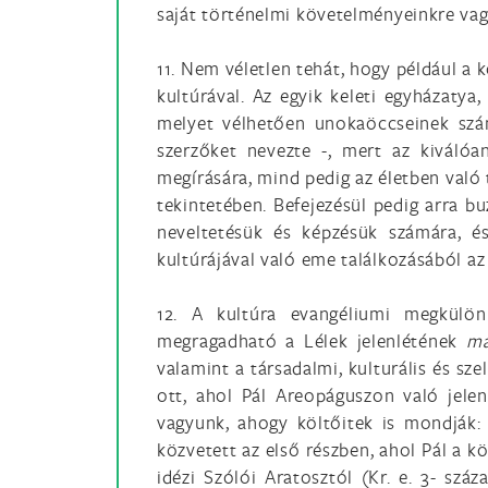
saját történelmi követelményeinkre vag
11. Nem véletlen tehát, hogy például a
kultúrával. Az egyik keleti egyházatya
melyet vélhetően unokaöccseinek szán
szerzőket nevezte -, mert az kiválóa
megírására, mind pedig az életben való 
tekintetében. Befejezésül pedig arra b
neveltetésük és képzésük számára, és
kultúrájával való eme találkozásából az
12. A kultúra evangéliumi megkülön
megragadható a Lélek jelenlétének
m
valamint a társadalmi, kulturális és s
ott, ahol Pál Areopáguszon való jelen
vagyunk, ahogy költőitek is mondják:
közvetett az első részben, ahol Pál a kö
idézi Szólói Aratosztól (Kr. e. 3- száz