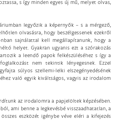
oztassa, s így minden egyes új mű, melyet olvas,
náriumban legyőzik a képernyők – s a mérgező,
felhőtlen olvasásra, hogy beszélgessenek ezekről
ban sajnálattal kell megállapítanunk, hogy a
méltó helyet. Gyakran ugyanis ezt a szórakozás
artozik a leendő papok felkészüléséhez s így a
foglalkozást nem tekintik lényegesnek. Ezzel
yfajta súlyos szellemi-lelki elszegényedésének
éhez való egyik kiváltságos, vagyis az irodalom
ordítunk az irodalomra a papjelöltek képzésében.
ból, ami benne a legkevésbé visszaadhatatlan, a
összes eszközét igénybe véve eléri a kifejezés