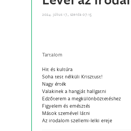
2024. július 17., szerda 07:15
Tartalom
Hit és kultúra
Soha test nélküli Krisztust!
Nagy érték
Valakinek a hangját hallgatni
Edzőterem a megkülönböztetéshez
Figyelem és emésztés
Mások szemével látni
Az irodalom szellemi-lelki ereje