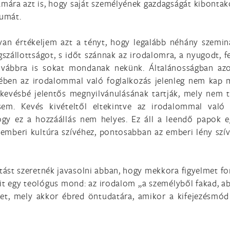
zámára azt is, hogy saját személyének gazdagságát kibontak
zumát.
ívan értékeljem azt a tényt, hogy legalább néhány szemi
egszállottságot, s időt szánnak az irodalomra, a nyugodt, 
ovábbra is sokat mondanak nekünk. Általánosságban azon
ésében az irodalommal való foglalkozás jelenleg nem kap 
kevésbé jelentős megnyilvánulásának tartják, mely nem t
sem. Kevés kivételtől eltekintve az irodalommal való 
gy ez a hozzáállás nem helyes. Ez áll a leendő papok eg
 emberi kultúra szívéhez, pontosabban az emberi lény szív
áltást szeretnék javasolni abban, hogy mekkora figyelmet f
t egy teológus mond: az irodalom „a személyből fakad, ab
let, mely akkor ébred öntudatára, amikor a kifejezésmód 