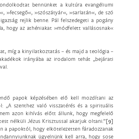
gondolkodtat bennünket a kultúra evangéliumi
ú«, »fecsegő«, »szószátyár«, »sarlatán«, de szó
azság rejlik benne. Pál felszedegeti a pogány
oda, hogy az athéniakat »módfelett vallásosnak«
t, míg a kinyilatkoztatás – és majd a teológia –
kadékok irányába az irodalom tehát „bejárati
val.
endő papok képzésében elő kell mozdítani az
l: „A szenthez való visszatérés és a spirituális
nem azon kihívás előtt állunk, hogy megfelelő
st nélküli Jézus Krisztussal akarjuk oltani.”
[9]
n a papoktól, hogy elkötelezetten fáradozzanak
indannyiunknak ügyelnünk kell arra, hogy sose