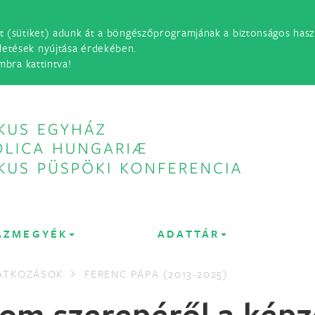
t (sütiket) adunk át a böngészőprogramjának a biztonságos haszn
detések nyújtása érdekében.
mbra kattintva!
ÁZMEGYÉK
ADATTÁR
LATKOZÁSOK
FERENC PÁPA (2013-2025)
alom szerepéről a kép