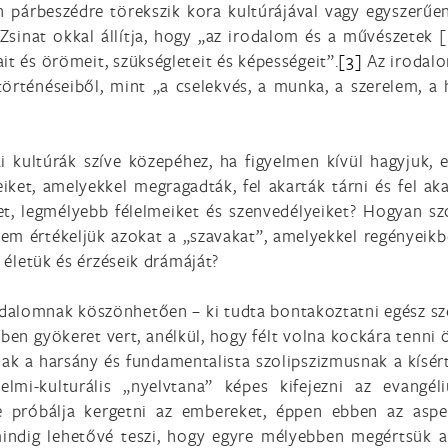
 párbeszédre törekszik kora kultúrájával vagy egyszerűe
i Zsinat okkal állítja, hogy „az irodalom és a művészetek [
t és örömeit, szükségleteit és képességeit”.
[3]
Az irodalo
örténéseiből, mint „a cselekvés, a munka, a szerelem, a 
 kultúrák szíve közepéhez, ha figyelmen kívül hagyjuk, e
eiket, amelyekkel megragadták, fel akarták tárni és fel ak
et, legmélyebb félelmeiket és szenvedélyeiket? Hogyan sz
 nem értékeljük azokat a „szavakat”, amelyekkel regényei
i életük és érzéseik drámáját?
odalomnak köszönhetően – ki tudta bontakoztatni egész szé
ben gyökeret vert, anélkül, hogy félt volna kockára tenni ö
ak a harsány és fundamentalista szolipszizmusnak a kísér
lmi-kulturális „nyelvtana” képes kifejezni az evangél
e próbálja kergetni az embereket, éppen ebben az aspe
mindig lehetővé teszi, hogy egyre mélyebben megértsük a 