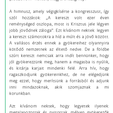
A himnusz, amely végigkísérte a kongresszust, így
szól hozzátok: „A kereszt volt ezer éven
reménységed oszlopa, most is Krisztus jele légyen
jobb jövődnek záloga”. Ezt kívánom nektek: legyen
a kereszt számotokra a híd a múlt és a jövő között.
A vallásos érzés ennek a gyökereihez olyannyira
kötődő nemzetnek az éltető nedve. De a földbe
szúrt kereszt nemcsak arra indít bennünket, hogy
jól gyökerezzünk meg, hanem a magasba is nyúlik,
és kitárja karjait mindenki felé. Arra hív, hogy
ragaszkodjunk gyökereinkhez, de ne elégedjünk
meg ezzel; hogy merítsünk a forrásból és adjunk
inni mindazoknak, akik szomjaznak a mi
korunkban.
Azt kívánom nektek, hogy legyetek ilyenek:
megalapozottak és nyitottak, mélyen gyökerezők