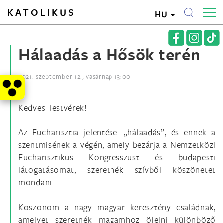
KATOLIKUS
HU
Hálaadás a Hősök terén
2021. szeptember 12., vasárnap 13:00
Kedves Testvérek!
Az Eucharisztia jelentése: „hálaadás”, és ennek a
szentmisének a végén, amely bezárja a Nemzetközi
Eucharisztikus Kongresszust és budapesti
látogatásomat, szeretnék szívből köszönetet
mondani.
Köszönöm a nagy magyar keresztény családnak,
amelyet szeretnék magamhoz ölelni különböző