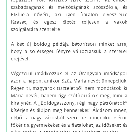
szabadságának és méltóságának szószólója; és
Elżbieta nővért, aki igen fiatalon elvesztette
látását, és egész életét teljesen a vakok
szolgálatára szentelte.
A két új boldog példája bátorítson minket arra,
hogy a sötétséget fényre változtassuk a szeretet
erejével.
Végezetül imádkozzuk el az Úrangyala imádságot
azon a napon, amikor Szűz Mária nevét ünnepeljük.
Régen ti, magyarok tiszteletből nem mondtátok ki
Mária nevét, hanem úgy szólítottátok meg, mint a
királynét. A „Boldogasszony, régi nagy pátrónátok”
kísérjen és áldjon meg benneteket! Áldásom innen,
ebből a nagy városból szeretne mindenkit elérni,
főként a gyermekeket és a fiatalokat, az időseket és