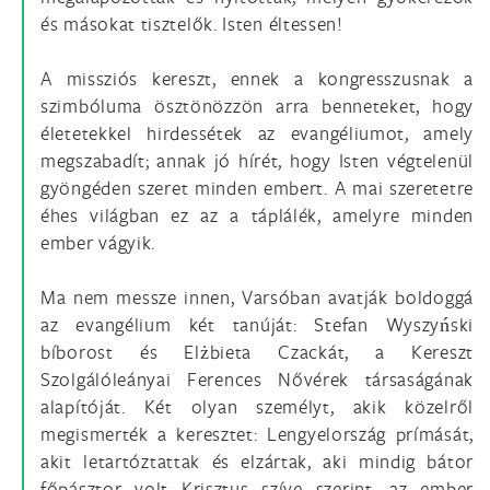
és másokat tisztelők. Isten éltessen!
A missziós kereszt, ennek a kongresszusnak a
szimbóluma ösztönözzön arra benneteket, hogy
életetekkel hirdessétek az evangéliumot, amely
megszabadít; annak jó hírét, hogy Isten végtelenül
gyöngéden szeret minden embert. A mai szeretetre
éhes világban ez az a táplálék, amelyre minden
ember vágyik.
Ma nem messze innen, Varsóban avatják boldoggá
az evangélium két tanúját: Stefan Wyszyński
bíborost és Elżbieta Czackát, a Kereszt
Szolgálóleányai Ferences Nővérek társaságának
alapítóját. Két olyan személyt, akik közelről
megismerték a keresztet: Lengyelország prímását,
akit letartóztattak és elzártak, aki mindig bátor
főpásztor volt Krisztus szíve szerint, az ember