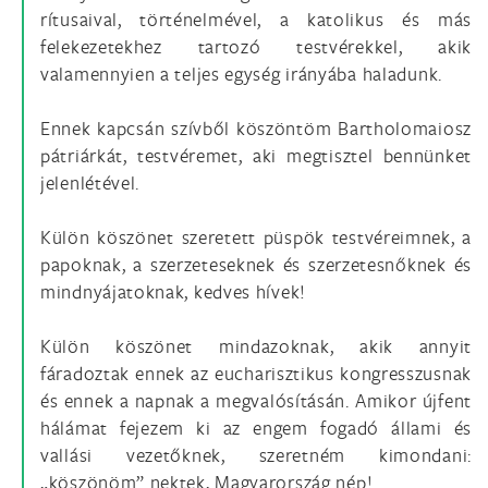
rítusaival, történelmével, a katolikus és más
felekezetekhez tartozó testvérekkel, akik
valamennyien a teljes egység irányába haladunk.
Ennek kapcsán szívből köszöntöm Bartholomaiosz
pátriárkát, testvéremet, aki megtisztel bennünket
jelenlétével.
Külön köszönet szeretett püspök testvéreimnek, a
papoknak, a szerzeteseknek és szerzetesnőknek és
mindnyájatoknak, kedves hívek!
Külön köszönet mindazoknak, akik annyit
fáradoztak ennek az eucharisztikus kongresszusnak
és ennek a napnak a megvalósításán. Amikor újfent
hálámat fejezem ki az engem fogadó állami és
vallási vezetőknek, szeretném kimondani:
„köszönöm” nektek, Magyarország nép!