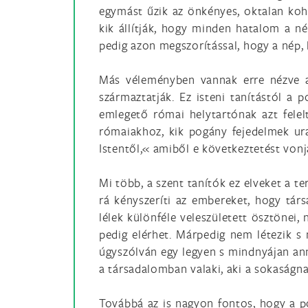
egymást űzik az önkényes, oktalan ko
kik állítják, hogy minden hatalom a n
pedig azon megszorítással, hogy a nép, h
Más véleményben vannak erre nézve a 
származtatják. Ez isteni tanítástól a p
emlegető római helytartónak azt fele
rómaiakhoz, kik pogány fejedelmek ura
Istentől,« amiből e következtetést vonj
Mi több, a szent tanítók ez elveket a te
rá kényszeríti az embereket, hogy társ
lélek különféle veleszületett ösztönei
pedig elérhet. Márpedig nem létezik s
úgyszólván egy legyen s mindnyájan anna
a társadalomban valaki, aki a sokaságn
Továbbá az is nagyon fontos, hogy a pol