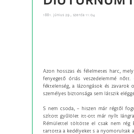
1881. június 29., szerda 11:04
Azon hosszas és félelmetes harc, mely
fenyegető óriás veszedelemmé nőtt.
féktelenség, a lázongások és zavarok
személyes biztonsága sem látszik elég
S nem csoda, – hiszen már régtől fog
szított gyűlölet itt-ott már nyílt láng
Rémülettel töltötte el csak nem rég 
tartotta a kedélyeket s a nyomorultak a