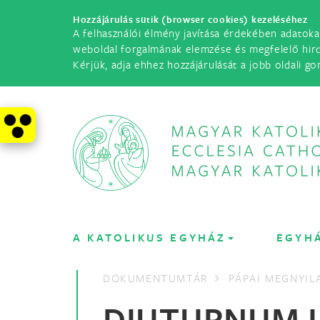
Hozzájárulás sütik (browser cookies) kezeléséhez
A felhasználói élmény javítása érdekében adatoka
weboldal forgalmának elemzése és megfelelő hir
Kérjük, adja ehhez hozzájárulását a jobb oldali go
A KATOLIKUS EGYHÁZ
EGYH
DOKUMENTUMTÁR
PÁPAI MEGNYI
DIUTURNUM I