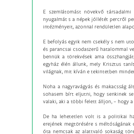
E szemlátomást növekvő társadalmi 
nyugalmát s a népek jóllétét percről pe
intézményeit, azonnal rendületlen alapo
E befolyás egyik nem csekély s nem uto
és parancsai csodaszerű hatalommal vez
bennük a törekvések ama összhangját,
egyház élén állunk, mely Krisztus taní
világnak, mit kíván e tekintetben minde
Noha a nagyravágyás és makacsság álta
sohasem bírt eljutni, hogy senkinek 
valaki, aki a többi felett álljon, – hogy 
De ha lehetetlen volt is a politikai
erejének megtörésére s méltóságának c
óta nemcsak az alattvaló sokaság tör