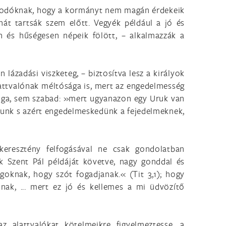
alkodóknak, hogy a kormányt nem magán érdekeik
át tartsák szem előtt. Vegyék például a jó és
an és hűségesen népeik fölött, – alkalmazzák a
lázadási viszketeg, – biztosítva lesz a királyok
alattvalónak méltósága is, mert az engedelmesség
zolga, sem szabad: »mert ugyanazon egy Uruk van
olunk s azért engedelmeskedünk a fejedelmeknek,
eresztény felfogásával ne csak gondolatban
k Szent Pál példáját követve, nagy gonddal és
oknak, hogy szót fogadjanak.« (Tit 3,1); hogy
ak, ... mert ez jó és kellemes a mi üdvözítő
z alattvalókat kötelmeikre figyelmeztesse, a