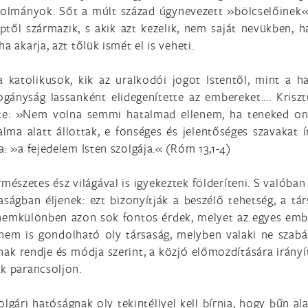
holmányok. Sőt a múlt század úgynevezett »bölcselőine
éptől származik, s akik azt kezelik, nem saját nevükben,
a akarja, azt tőlük ismét el is veheti.
katolikusok, kik az uralkodói jogot Istentől, mint a h
ogányság lassanként elidegenítette az embereket.... Krisz
lte: »Nem volna semmi hatalmad ellenem, ha teneked onn
lma alatt állottak, e fönséges és jelentőséges szavakat 
a: »a fejedelem Isten szolgája.« (Róm 13,1-4)
rmészetes ész világával is igyekeztek földeríteni. S valóba
aságban éljenek: ezt bizonyítják a beszélő tehetség, a tá
, nemkülönben azon sok fontos érdek, melyet az egyes embe
 nem is gondolható oly társaság, melyben valaki ne szabá
k rendje és módja szerint, a közjó előmozdítására irányít
ak parancsoljon.
gári hatóságnak oly tekintéllyel kell bírnia, hogy bűn al