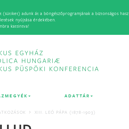
t (sütiket) adunk át a böngészőprogramjának a biztonságos haszn
detések nyújtása érdekében.
mbra kattintva!
ÁZMEGYÉK
ADATTÁR
LATKOZÁSOK
XIII. LEÓ PÁPA (1878-1903)
LLUD