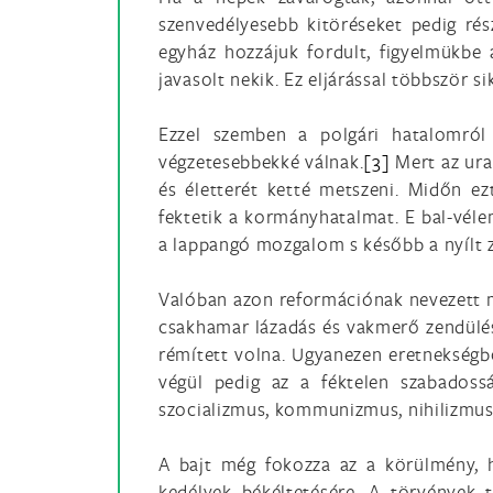
szenvedélyesebb kitöréseket pedig rés
egyház hozzájuk fordult, figyelmükbe a
javasolt nekik. Ez eljárással többször s
Ezzel szemben a polgári hatalomról
végzetesebbekké válnak.
[3]
Mert az ural
és életterét ketté metszeni. Midőn ez
fektetik a kormányhatalmat. E bal-véle
a lappangó mozgalom s később a nyílt ze
Valóban azon reformációnak nevezett mo
csakhamar lázadás és vakmerő zendülése
rémített volna. Ugyanezen eretnekségbő
végül pedig az a féktelen szabadoss
szocializmus, kommunizmus, nihilizmus, 
A bajt még fokozza az a körülmény, h
kedélyek békéltetésére. A törvények t