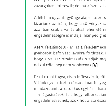
zavargókat. Jól teszik; de másrészt az i
A félelem ugyanis gyönge alap; – azért
kizárjunk az iránt, hogy a törvények 
azonban csak a vallás által lehet elé
engedelmességre is indítja: már pedig e
Azért felajánlottuk Mi is a fejedelmek
gyakorolt befolyást javukra fordítsák.
hogy a vallást oltalmazzák s adják me
nélkül tőle meg nem vonhatnak.
[5]
Ez okoknál fogva, tisztelt Testvérek, f
Velünk egyesítitek a társadalmat fenyeg
mindazt, amit a katolikus egyház a hata
– világosítsátok fel, hogy elborzadj
engedelmeskednek, azok hódolata észsz