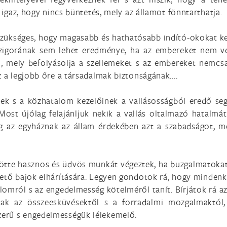
s igaz, hogy nincs büntetés, mely az államot fönntarthatja.
 szükséges, hogy magasabb és hathatósabb indító-okokat k
szigorának sem lehet eredménye, ha az embereket nem vezé
rni, mely befolyásolja a szellemeket s az embereket nemc
z a legjobb őre a társadalmak biztonságának....
nek s a közhatalom kezelőinek a vallásosságból eredő seg
 Most újólag felajánljuk nekik a vallás oltalmazó hatalmá
g az egyháznak az állam érdekében azt a szabadságot, me
ölötte hasznos és üdvös munkát végeztek, ha buzgalmatokat
ető bajok elhárítására. Legyen gondotok rá, hogy mindenki
lomról s az engedelmesség kötelméről tanít. Bírjátok rá az
anak az összeesküvésektől s a forradalmi mozgalmaktól,
erű s engedelmességük lélekemelő.