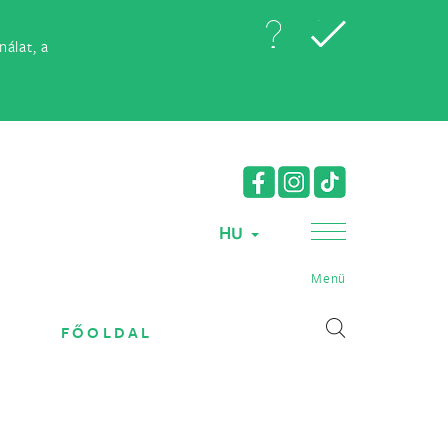
álat, a
HU
Menü
FŐOLDAL