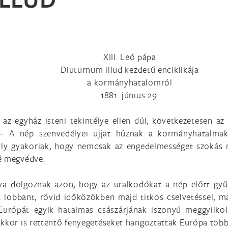
XIII. Leó pápa
Diuturnum illud kezdetű enciklikája
a kormányhatalomról
1881. június 29.
 az egyház isteni tekintélye ellen dúl, következetesen a
 – A nép szenvedélyei ujjat húznak a kormányhatalmak
 oly gyakoriak, hogy nemcsak az engedelmességet szoká
gé megvédve.
va dolgoznak azon, hogy az uralkodókat a nép előtt gyű
ra lobbant, rövid időközökben majd titkos cselvetéssel, m
Európát egyik hatalmas császárjának iszonyú meggyilkol
kkor is rettentő fenyegetéseket hangoztattak Európa többi