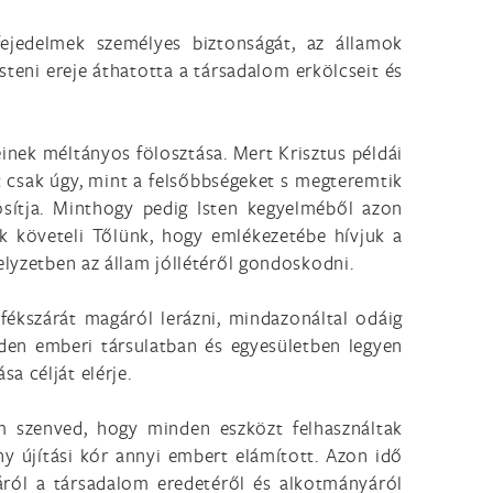
jedelmek személyes biztonságát, az államok
isteni ereje áthatotta a társadalom erkölcseit és
inek méltányos fölosztása. Mert Krisztus példái
t csak úgy, mint a felsőbbségeket s megteremtik
sítja. Minthogy pedig Isten kegyelméből azon
nk követeli Tőlünk, hogy emlékezetébe hívjuk a
elyzetben az állam jóllétéről gondoskodni.
ékszárát magáról lerázni, mindazonáltal odáig
den emberi társulatban és egyesületben legyen
sa célját elérje.
em szenved, hogy minden eszközt felhasználtak
y újítási kór annyi embert elámított. Azon idő
ról a társadalom eredetéről és alkotmányáról