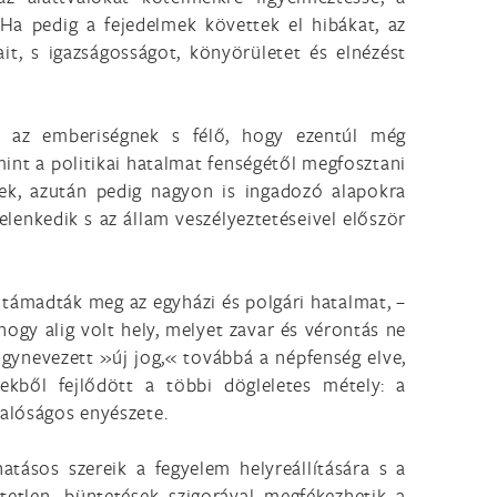
 Ha pedig a fejedelmek követtek el hibákat, az
it, s igazságosságot, könyörületet és elnézést
k az emberiségnek s félő, hogy ezentúl még
mint a politikai hatalmat fenségétől megfosztani
nek, azután pedig nagyon is ingadozó alapokra
lenkedik s az állam veszélyeztetéseivel először
 támadták meg az egyházi és polgári hatalmat, –
gy alig volt hely, melyet zavar és vérontás ne
gynevezett »új jog,« továbbá a népfenség elve,
kből fejlődött a többi dögleletes métely: a
valóságos enyészete.
tásos szereik a fegyelem helyreállítására s a
etetlen, büntetések szigorával megfékezhetik a