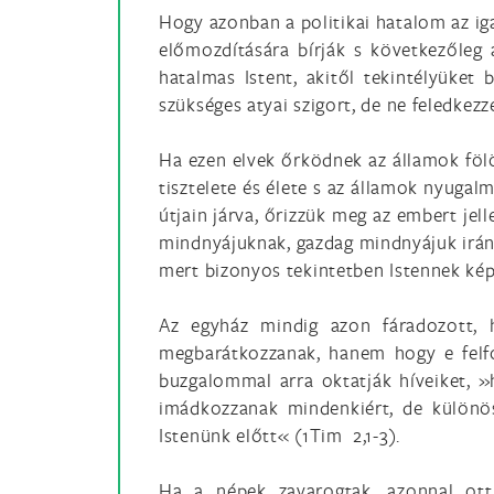
Hogy azonban a politikai hatalom az ig
előmozdítására bírják s következőleg
hatalmas Istent, akitől tekintélyüket 
szükséges atyai szigort, de ne feledkez
Ha ezen elvek őrködnek az államok fölöt
tisztelete és élete s az államok nyugal
útjain járva, őrizzük meg az embert je
mindnyájuknak, gazdag mindnyájuk iránt
mert bizonyos tekintetben Istennek képv
Az egyház mindig azon fáradozott, 
megbarátkozzanak, hanem hogy e felfog
buzgalommal arra oktatják híveiket, 
imádkozzanak mindenkiért, de különös
Istenünk előtt« (1Tim 2,1-3).
Ha a népek zavarogtak, azonnal ott 