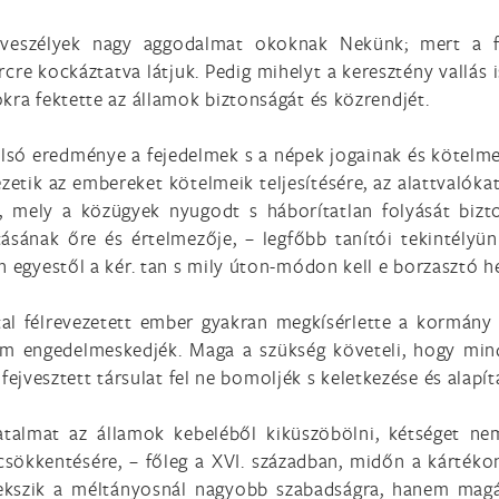
veszélyek nagy aggodalmat okoknak Nekünk; mert a fe
rcre kockáztatva látjuk. Pedig mihelyt a keresztény vallás 
kra fektette az államok biztonságát és közrendjét.
lsó eredménye a fejedelmek s a népek jogainak és kötelme
etik az embereket kötelmeik teljesítésére, az alattvalóka
 mely a közügyek nyugodt s háborítatlan folyását bizto
tásának őre és értelmezője, – legfőbb tanítói tekintélyü
n egyestől a kér. tan s mily úton-módon kell e borzasztó h
l félrevezetett ember gyakran megkísérlette a kormány f
sem engedelmeskedjék. Maga a szükség követeli, hogy min
a fejvesztett társulat fel ne bomoljék s keletkezése és alapítá
 hatalmat az államok kebeléből kiküszöbölni, kétséget n
sökkentésére, – főleg a XVI. században, midőn a kártékon
ekszik a méltányosnál nagyobb szabadságra, hanem magá