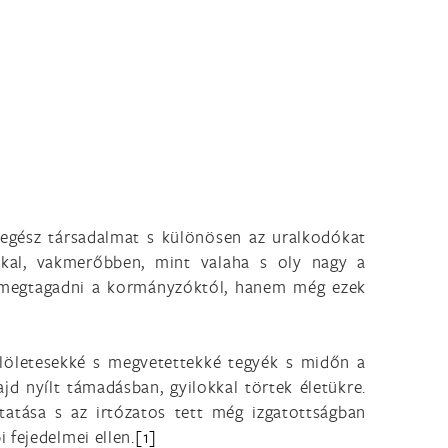
z egész társadalmat s különösen az uralkodókat
kal, vakmerőbben, mint valaha s oly nagy a
s megtagadni a kormányzóktól, hanem még ezek
löletesekké s megvetettekké tegyék s midőn a
ajd nyílt támadásban, gyilokkal törtek életükre.
tatása s az irtózatos tett még izgatottságban
 fejedelmei ellen.
[1]