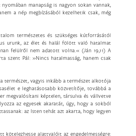
k« nyomában manapság is nagyon sokan vannak,
 hanem a nép megbízásából kezelhetik csak, még
atalom természetes és szükséges kútforrásától
tus urunk, az élet és halál fölött való hatalmat
an felülről nem adatott volna.« (Ján 19,11) A
írta szent Pál: »Nincs hatalmasság, hanem csak
n a természet, vagyis inkább a természet alkotója
rsasélet e leghatásosabb közvetítője, továbbá a
r megvalósítani képtelen, társulva és vállvetve
lyozza az egyesek akaratát, úgy, hogy a sokból
tassanak: az Isten tehát azt akarta, hogy legyen
att kötelezhesse alattvalóit az engedelmességre: