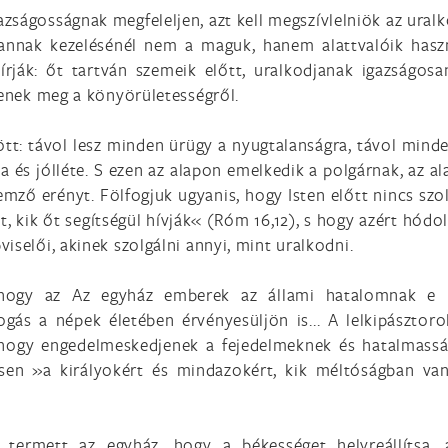
azságosságnak megfeleljen, azt kell megszívlelniök az ur
 annak kezelésénél nem a maguk, hanem alattvalóik haszn
bírják: őt tartván szemeik előtt, uralkodjanak igazságos
zenek meg a könyörületességről.
t: távol lesz minden ürügy a nyugtalanságra, távol minden 
ma és jólléte. S ezen az alapon emelkedik a polgárnak, az 
llemző erényt. Fölfogjuk ugyanis, hogy Isten előtt nincs s
, kik őt segítségül hívják« (Róm 16,12), s hogy azért hód
iselői, akinek szolgálni annyi, mint uralkodni.
hogy az Az egyház emberek az állami hatalomnak e k
ás a népek életében érvényesüljön is... A lelkipásztoro
»hogy engedelmeskedjenek a fejedelmeknek és hatalmasság
en »a királyokért és mindazokért, kik méltóságban vann
termett az egyház, hogy a békességet helyreállítsa, a