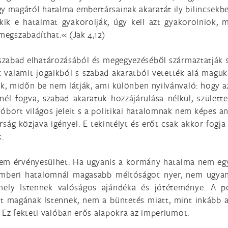
magától hatalma embertársainak akaratát ily bilincsekbe 
akik e hatalmat gyakorolják, úgy kell azt gyakorolniok, m
 megszabadíthat.« (Jak 4,12)
szabad elhatározásából és megegyezéséből származtatják s
 valamit jogaikból s szabad akaratból vetették alá maguk
, midőn be nem látják, ami különben nyilvánvaló: hogy az
l fogva, szabad akaratuk hozzájárulása nélkül, születtek
hóbort világos jeleit s a politikai hatalomnak nem képes an
ság közjava igényel. E tekintélyt és erőt csak akkor fogja 
k.
sem érvényesülhet. Ha ugyanis a kormány hatalma nem egyé
emberi hatalomnál magasabb méltóságot nyer, nem ugyanaz
ely Istennek valóságos ajándéka és jótéteménye. A p
magának Istennek, nem a büntetés miatt, mint inkább a fe
 Ez fekteti valóban erős alapokra az imperiumot.