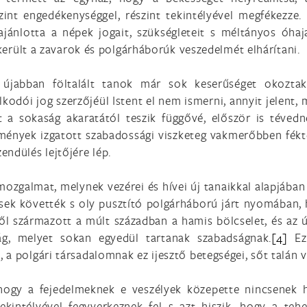
zint engedékenységgel, részint tekintélyével megfékezze.
jánlotta a népek jogait, szükségleteit s méltányos óhaja
ikerült a zavarok és polgárháborúk veszedelmét elhárítani.
 újabban föltalált tanok már sok keserűséget okozta
kodói jog szerzőjéül Istent el nem ismerni, annyit jelent, 
t a sokaság akaratától teszik függővé, először is téved
mények izgatott szabadossági viszketeg vakmerőbben fékte
ndülés lejtőjére lép.
zgalmat, melynek vezérei és hívei új tanaikkal alapjában
k követték s oly pusztító polgárháború járt nyomában, ho
l származott a múlt században a hamis bölcselet, és az ú
ág, melyet sokan egyedül tartanak szabadságnak.
[4]
Eze
a polgári társadalomnak ez ijesztő betegségei, sőt talán 
ogy a fejedelmeknek e veszélyek közepette nincsenek ha
ekintélyével fegyverkeznek fel s azt hiszik, hogy a teh