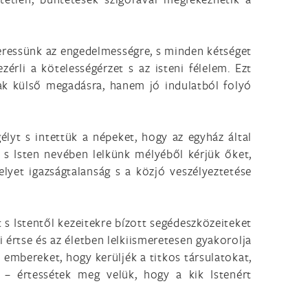
eressünk az engedelmességre, s minden kétséget
rli a kötelességérzet s az isteni félelem. Ezt
sak külső megadásra, hanem jó indulatból folyó
élyt s intettük a népeket, hogy az egyház által
t s Isten nevében lelkünk mélyéből kérjük őket,
lyet igazságtalanság s a közjó veszélyeztetése
 s Istentől kezeitekre bízott segédeszközeiteket
 értse és az életben lelkiismeretesen gyakorolja
 embereket, hogy kerüljék a titkos társulatokat,
 – értessétek meg velük, hogy a kik Istenért