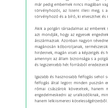
már pedig embernek nincs magában vagy 
törvényhozót, az Istent illeti meg; s 
törvényhozó és a bíró, ki elveszthet és
Akik a polgári társadalmat az emberek 
azt mondják, hogy az egyesek engedtek
átszármaztak. Azonban nagyon tévednek
magánosán kóboroljanak, természetükné
hirdetnek, magán viseli a képzelgés és 
amennyit az állam biztonsága s a polgár
és legszentebb hét forrásból eredezteti
Igazabb és hasznosabb felfogás sehol 
felfogás által legott minden pusztán 
római császárok követeltek, hanem m
engedelmeskedni az uralkodóknak, mint 
hanem lelkiismereti kötelességérzetből.