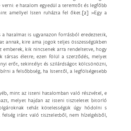
verni: e hatalom egyedül a teremtőt és legfőbb
int amellyel Isten ruházta fel őket.
[2]
»Egy a
 a hatalmat is ugyanazon forrásból eredeztetik,
at annak, kire ama jogok teljes összességükben
 emberek, kik nincsenek arra rendeltetve, hogy
 társas életre; ezen fölül a szerződés, melyet
nyi erőt, tekintélyt és szilárdságot kölcsönözni,
bírni a felsőbbség, ha Istentől, a legfölségesebb
b, mint az isteni hatalomban való részvétel, e
t, melyet hajdan az isteni tiszteletet bitorló
olgároknak tehát kötelességük úgy hódolni s
lség iránt való tiszteletből, nem hízelgésből,