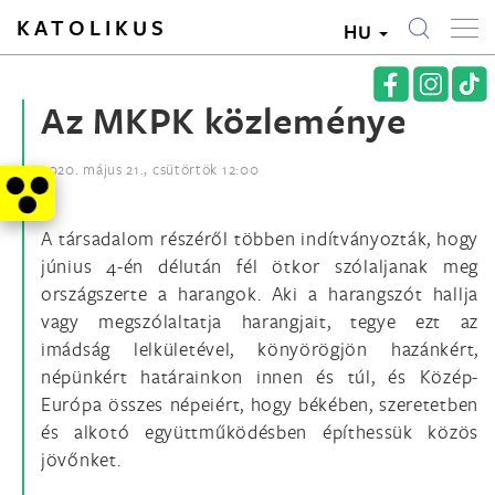
KATOLIKUS
HU
Az MKPK közleménye
2020. május 21., csütörtök 12:00
A társadalom részéről többen indítványozták, hogy
június 4-én délután fél ötkor szólaljanak meg
országszerte a harangok. Aki a harangszót hallja
vagy megszólaltatja harangjait, tegye ezt az
imádság lelkületével, könyörögjön hazánkért,
népünkért határainkon innen és túl, és Közép-
Európa összes népeiért, hogy békében, szeretetben
és alkotó együttműködésben építhessük közös
jövőnket.