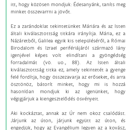
itt, hogy közösen mondjuk: Édesanyánk, taníts meg
minket összevarrni a jövőt.
Ez a zarándoklat tekintetünket Máriára és az Isten
általi kiválasztottság titkára irányítja. Mária, ez a
Názáretből, Galilea egyik kis településéről, a Római
Birodalom és Izrael perifériájáról származó lány
igenjével képes volt elindítani a gyöngédség
forradalmát (vö. uo., 88). Az Isten általi
kiválasztottság titka ez, amely tekintetét a gyenge
felé fordítja, hogy összezavarja az erőseket, és arra
ösztönöz, bátorít minket, hogy mi is hozzá
hasonlóan mondjuk ki az igenünket, hogy
végigjárjuk a kiengesztelődés ösvényeit.
Aki kockáztat, annak az Úr nem okoz csalódást.
Járjunk az úton, járjunk együtt az úton, és
engedjük, hogy az Evangélium legyen az a kovász,