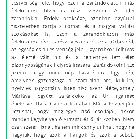
testvériség jele, hogy ezen a zarándoklaton más
felekezetek hívei is részt vesznek. Az idei
zarándoklat Erdély öröksége, azonban egyúttal
tiszteletben tartja a román és a magyar vallási
szokásokat is. Ezen a zarándoklaton más
felekezetek hívei is részt vesznek, és ez a párbeszéd,
az egység és a testvériség jele. Ugyanakkor felhívás
az életté vált hit és a reménnyé lett élet
bizonyosságának helyreállítására. Zarándokolni azt
jelenti, hogy mint nép hazatérünk. Egy nép,
amelynek gazdagsága a számtalan arc, kultúra,
nyelv és hagyomány; Isten hívő szent Népe, amely
Máriával együtt zarándokol az Úr irgalmát
énekelve. Ha a Galileai Kánában Mária közbenjárt
Jézusnál, hogy megtegye első csodáját, akkor
minden kegyhelyen ő virraszt és ő jár közben. Nem
csak szent Fiánál, hanem mindannyiunknál, hogy ne
hagyjuk, hogy azok a hangok és azok a sebek,