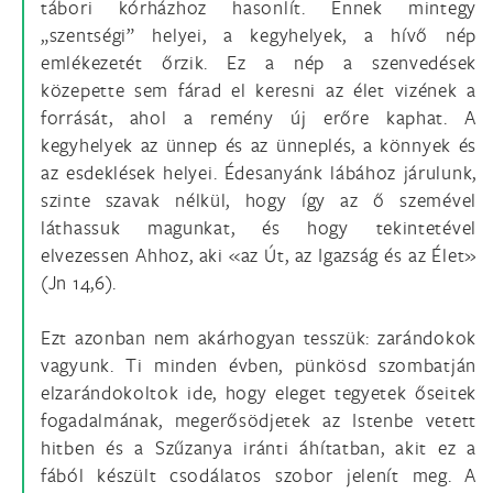
tábori kórházhoz hasonlít. Ennek mintegy
„szentségi” helyei, a kegyhelyek, a hívő nép
emlékezetét őrzik. Ez a nép a szenvedések
közepette sem fárad el keresni az élet vizének a
forrását, ahol a remény új erőre kaphat. A
kegyhelyek az ünnep és az ünneplés, a könnyek és
az esdeklések helyei. Édesanyánk lábához járulunk,
szinte szavak nélkül, hogy így az ő szemével
láthassuk magunkat, és hogy tekintetével
elvezessen Ahhoz, aki «az Út, az Igazság és az Élet»
(Jn 14,6).
Ezt azonban nem akárhogyan tesszük: zarándokok
vagyunk. Ti minden évben, pünkösd szombatján
elzarándokoltok ide, hogy eleget tegyetek őseitek
fogadalmának, megerősödjetek az Istenbe vetett
hitben és a Szűzanya iránti áhítatban, akit ez a
fából készült csodálatos szobor jelenít meg. A