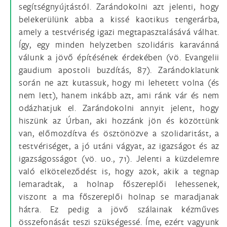
segítségnyújtástól. Zarándokolni azt jelenti, hogy
belekerülünk abba a kissé kaotikus tengerárba,
amely a testvériség igazi megtapasztalásává válhat.
Így, egy minden helyzetben szolidáris karavánná
válunk a jövő építésének érdekében (vö. Evangelii
gaudium apostoli buzdítás, 87). Zarándoklatunk
során ne azt kutassuk, hogy mi lehetett volna (és
nem lett), hanem inkább azt, ami ránk vár és nem
odázhatjuk el. Zarándokolni annyit jelent, hogy
hiszünk az Úrban, aki hozzánk jön és közöttünk
van, előmozdítva és ösztönözve a szolidaritást, a
testvériséget, a jó utáni vágyat, az igazságot és az
igazságosságot (vö. uo., 71). Jelenti a küzdelemre
való elköteleződést is, hogy azok, akik a tegnap
lemaradtak, a holnap főszereplői lehessenek,
viszont a ma főszereplői holnap se maradjanak
hátra. Ez pedig a jövő szálainak kézműves
összefonását teszi szükségessé. Íme, ezért vagyunk