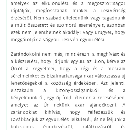
amelyek az elkülönülést és a megosztottságot
táplálják, megfosszanak minket a testvériség
érzésétől. Nem szabad elfelednünk vagy tagadnunk
a múlt összetett és szomorú eseményeit, azonban
ezek nem jelenthetnek akadályt vagy ürügyet, hogy
meggátolják a vágyott testvéri együttélést.
Zarándokolni nem más, mint érezni a meghívást és
a késztetést, hogy járjunk együtt az úton, kérve az
Úrtól a kegyelmet, hogy a régi és a mostani
sérelmeinket és bizalmatlanságainkat változtassa új
lehetőségekké a közösség érdekében. Azt jelenti:
elszakadni a bizonyosságainktól és a
kényelmünktől, egy új földi életnek a keresésében,
amelyet az Úr nekünk akar ajándékozni. A
zarándoklat kihívás, hogy felfedezzük és
továbbadjuk az együttélés lelkületét, és ne féljünk a
kölcsönös érintkezéstől, találkozástól és