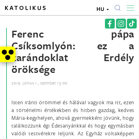
KATOLIKUS
HU
Ferenc pápa
Csíksomlyón: ez a
zarándoklat Erdély
öröksége
2019. június 1., szombat 13:00
Isten iránti örömmel és hálával vagyok ma itt, ezen
a történelmi értékekben és hitben gazdag, kedves
Mária-kegyhelyen, ahová gyermekként jövünk, hogy
találkozzunk égi Édesanyánkkal és hogy egymásban
valódi testvérekre leljünk. Az Egyház voltaképpen