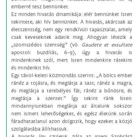
emberré tesz bennünket.
Ez minden hivatás dinamikája: elér bennünket Isten
tekintete, aki hív bennünket. A hivatás, akárcsak az
életszentség, nem egy rendkívüli tapasztalat, amely
csak keveseknek adatik meg. Ahogyan létezik a
„szomszédos szentség” (vö.
Gaudete et exsultate
apostoli buzdítás, 6–9), úgy a hivatás is
mindenkinek szól, mert Isten mindenkire rátekint
és mindenkit hív.
Egy távol-keleti közmondás szerint: „A bölcs ember
ránéz a tojásra, és meglátja a sast; ránéz a magra,
és meglátja a terebélyes fát; ránéz a bűnösre, és
meglátja a szentet.” Így tekint ránk Isten:
mindannyiunkban meglátja az általunk sokszor
nem ismert lehetőségeket, és egész életünk során
fáradhatatlanul azon dolgozik, hogy ezeket a közjó
szolgálatába állíthassuk.
A hivatás így születik, hála az isteni Szobrász