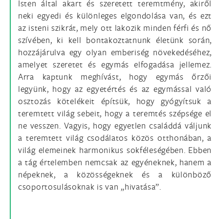
Isten által akart és szeretett teremtmény, akiről
neki egyedi és különleges elgondolása van, és ezt
az isteni szikrát, mely ott lakozik minden férfi és nő
szívében, ki kell bontakoztatnunk életünk során,
hozzájárulva egy olyan emberiség növekedéséhez,
amelyet szeretet és egymás elfogadása jellemez.
Arra kaptunk meghívást, hogy egymás őrzői
legyünk, hogy az egyetértés és az egymással való
osztozás kötelékeit építsük, hogy gyógyítsuk a
teremtett világ sebeit, hogy a teremtés szépsége el
ne vesszen. Vagyis, hogy egyetlen családdá váljunk
a teremtett világ csodálatos közös otthonában, a
világ elemeinek harmonikus sokféleségében. Ebben
a tág értelemben nemcsak az egyéneknek, hanem a
népeknek, a közösségeknek és a különböző
csoportosulásoknak is van „hivatása”.