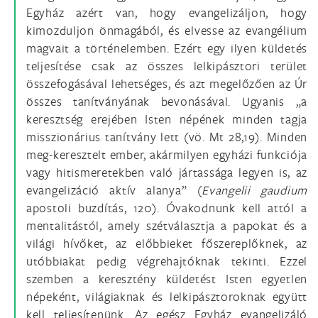
Egyház azért van, hogy evangelizáljon, hogy
kimozduljon önmagából, és elvesse az evangélium
magvait a történelemben. Ezért egy ilyen küldetés
teljesítése csak az összes lelkipásztori terület
összefogásával lehetséges, és azt megelőzően az Úr
összes tanítványának bevonásával. Ugyanis „a
keresztség erejében Isten népének minden tagja
misszionárius tanítvány lett (vö. Mt 28,19). Minden
meg-keresztelt ember, akármilyen egyházi funkciója
vagy hitismeretekben való jártassága legyen is, az
evangelizáció aktív alanya” (
Evangelii gaudium
apostoli buzdítás, 120). Óvakodnunk kell attól a
mentalitástól, amely szétválasztja a papokat és a
világi hívőket, az előbbieket főszereplőknek, az
utóbbiakat pedig végrehajtóknak tekinti. Ezzel
szemben a keresztény küldetést Isten egyetlen
népeként, világiaknak és lelkipásztoroknak együtt
kell teljesítenünk. Az egész Egyház evangelizáló