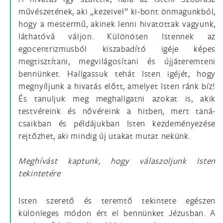
művészetének, aki „kezeivel” ki-bont önmagunkból,
hogy a mestermű, akinek lenni hivatottak vagyunk,
láthatóvá váljon. Különösen Istennek az
egocentrizmusból kiszabadító igéje képes
megtisztítani, megvilágosítani és újjáteremteni
bennünket. Hallgassuk tehát Isten igéjét, hogy
megnyíljunk a hivatás előtt, amelyet Isten ránk bíz!
És tanuljuk meg meghallgatni azokat is, akik
testvéreink és nővéreink a hitben, mert taná-
csaikban és példájukban Isten kezdeményezése
rejtőzhet, aki mindig új utakat mutat nekünk.
Meghívást kaptunk, hogy válaszoljunk Isten
tekintetére
Isten szerető és teremtő tekintete egészen
különleges módon ért el bennünket Jézusban. A