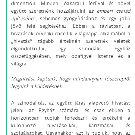
dimenzióit. Minden jóakaratú férfival és nővel
együtt szeretnénk hozzájárulni
az emberi család
építéséhez
, sebeinek gyógyításához és egy jobb
jövő felé segítéséhez. Ebben a távlatban, a
hivatások ötvenkilencedik világnapja alkalmából a
„hivatás” tágabb értelmén szeretnék veletek
elgondolkodni, egy szinodális Egyház
összefüggésében, mely odafigyel Istenre és a
világra.
Meghívást kaptunk, hogy mindannyian főszereplői
legyünk a küldetésnek
A szinodalitás, az együtt járás alapvető hivatást
jelent az Egyház számára, és csak ebben a
horizontban tudjuk felfedezni és értékelni a
különböző hivatáso-kat, karizmákat és
szolgálatokat. Ugyanakkor azt is tudjuk, hogy az