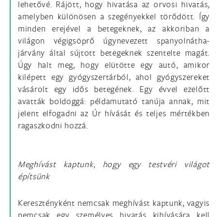
lehetővé. Rájött, hogy hivatása az orvosi hivatás,
amelyben különösen a szegényekkel törődött. Így
minden erejével a betegeknek, az akkoriban a
világon végigsöprő úgynevezett spanyolnátha-
járvány által sújtott betegeknek szentelte magát.
Úgy halt meg, hogy elütötte egy autó, amikor
kilépett egy gyógyszertárból, ahol gyógyszereket
vásárolt egy idős betegének. Egy évvel ezelőtt
avatták boldoggá: példamutató tanúja annak, mit
jelent elfogadni az Úr hívását és teljes mértékben
ragaszkodni hozzá.
Meghívást kaptunk, hogy egy testvéri világot
építsünk
Keresztényként nemcsak meghívást kaptunk, vagyis
nemcsak egy személyes hivatás kihívására kell