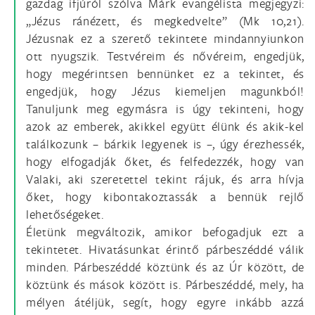
gazdag ifjúról szólva Márk evangélista megjegyzi:
„Jézus ránézett, és megkedvelte” (Mk 10,21).
Jézusnak ez a szerető tekintete mindannyiunkon
ott nyugszik. Testvéreim és nővéreim, engedjük,
hogy megérintsen bennünket ez a tekintet, és
engedjük, hogy Jézus kiemeljen magunkból!
Tanuljunk meg egymásra is úgy tekinteni, hogy
azok az emberek, akikkel együtt élünk és akik-kel
találkozunk – bárkik legyenek is –, úgy érezhessék,
hogy elfogadják őket, és felfedezzék, hogy van
Valaki, aki szeretettel tekint rájuk, és arra hívja
őket, hogy kibontakoztassák a bennük rejlő
lehetőségeket.
Életünk megváltozik, amikor befogadjuk ezt a
tekintetet. Hivatásunkat érintő párbeszéddé válik
minden. Párbeszéddé köztünk és az Úr között, de
köztünk és mások között is. Párbeszéddé, mely, ha
mélyen átéljük, segít, hogy egyre inkább azzá