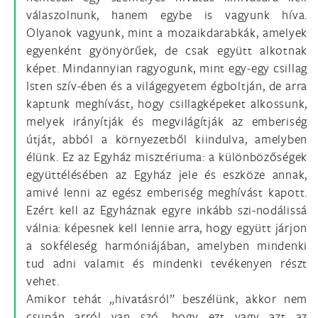
válaszolnunk, hanem egybe is vagyunk híva.
Olyanok vagyunk, mint a mozaikdarabkák, amelyek
egyenként gyönyörűek, de csak együtt alkotnak
képet. Mindannyian ragyogunk, mint egy-egy csillag
Isten szív-ében és a világegyetem égboltján, de arra
kaptunk meghívást, hogy csillagképeket alkossunk,
melyek irányítják és megvilágítják az emberiség
útját, abból a környezetből kiindulva, amelyben
élünk. Ez az Egyház misztériuma: a különbözőségek
együttélésében az Egyház jele és eszköze annak,
amivé lenni az egész emberiség meghívást kapott.
Ezért kell az Egyháznak egyre inkább szi-nodálissá
válnia: képesnek kell lennie arra, hogy együtt járjon
a sokféleség harmóniájában, amelyben mindenki
tud adni valamit és mindenki tevékenyen részt
vehet.
Amikor tehát „hivatásról” beszélünk, akkor nem
csupán arról van szó, hogy ezt vagy azt az