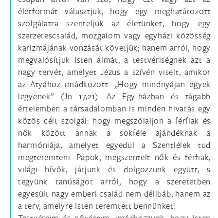
életformát választjuk, hogy egy meghatározott
szolgálatra szenteljük az életünket, hogy egy
szerzetescsalád, mozgalom vagy egyházi közösség
karizmájának vonzását követjük; hanem arról, hogy
megvalósítjuk Isten álmát, a testvériségnek azt a
nagy tervét, amelyet Jézus a szívén viselt, amikor
az Atyához imádkozott: „Hogy mindnyájan egyek
legyenek” (Jn 17,21). Az Egy-házban és tágabb
értelemben a társadalomban is minden hivatás egy
közös célt szolgál: hogy megszólaljon a férfiak és
nők között annak a sokféle ajándéknak a
harmóniája, amelyet egyedül a Szentlélek tud
megteremteni. Papok, megszentelt nők és férfiak,
világi hívők, járjunk és dolgozzunk együtt, s
tegyünk tanúságot arról, hogy a szeretetben
egyesült nagy emberi család nem délibáb, hanem az
a terv, amelyre Isten teremtett bennünket!
Testvéreim és nővéreim, imádkozzunk, hogy Isten