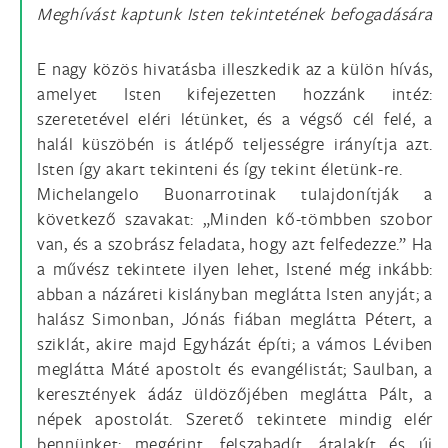
Meghívást kaptunk Isten tekintetének befogadására
E nagy közös hivatásba illeszkedik az a külön hívás,
amelyet Isten kifejezetten hozzánk intéz:
szeretetével eléri létünket, és a végső cél felé, a
halál küszöbén is átlépő teljességre irányítja azt.
Isten így akart tekinteni és így tekint életünk-re.
Michelangelo Buonarrotinak tulajdonítják a
következő szavakat: „Minden kő-tömbben szobor
van, és a szobrász feladata, hogy azt felfedezze.” Ha
a művész tekintete ilyen lehet, Istené még inkább:
abban a názáreti kislányban meglátta Isten anyját; a
halász Simonban, Jónás fiában meglátta Pétert, a
sziklát, akire majd Egyházát építi; a vámos Léviben
meglátta Máté apostolt és evangélistát; Saulban, a
keresztények ádáz üldözőjében meglátta Pált, a
népek apostolát. Szerető tekintete mindig elér
bennünket: megérint, felszabadít, átalakít és új