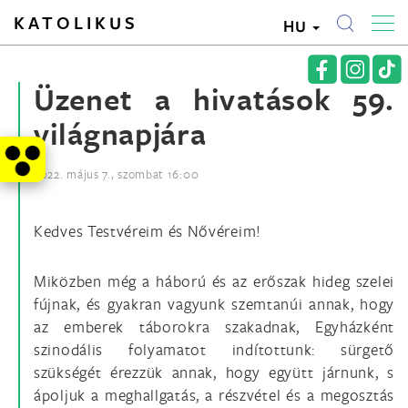
KATOLIKUS
HU
Üzenet a hivatások 59.
világnapjára
2022. május 7., szombat 16:00
Kedves Testvéreim és Nővéreim!
Miközben még a háború és az erőszak hideg szelei
fújnak, és gyakran vagyunk szemtanúi annak, hogy
az emberek táborokra szakadnak, Egyházként
szinodális folyamatot indítottunk: sürgető
szükségét érezzük annak, hogy együtt járnunk, s
ápoljuk a meghallgatás, a részvétel és a megosztás