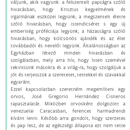
váljunk, akik vagyunk: a felszentelt papságra szóló
hivatásban, hogy Krisztus kegyelmének és
irgalmának eszközei legyünk; a megszentelt életre
szóló hivatásban, hogy istendicséret s egy új
emberiség próféciája legyünk; a házasságra szóló
hivatásban, hogy kölcsönös ajándék és az élet
továbbadói és nevelői legyünk. Általánosságban az
Egyházban létező minden hivatásban és
szolgálatban, mely arra hív, hogy Isten szemével
tekintsünk másokra és a világ-ra, hogy szolgáljuk a
jót és terjesszük a szeretetet, tettekkel és szavakkal
egyaránt.
Ezzel kapcsolatban szeretném megemlíteni egy
orvos, José Gregorio Hernández Cisneros
tapasztalatát. Miközben orvosként dolgozott a
venezuelai Caracasban, ferences harmadrendi
kívánt lenni. Később arra gondolt, hogy szerzetes
és pap lesz, de az egészségi állapota ezt nem tette