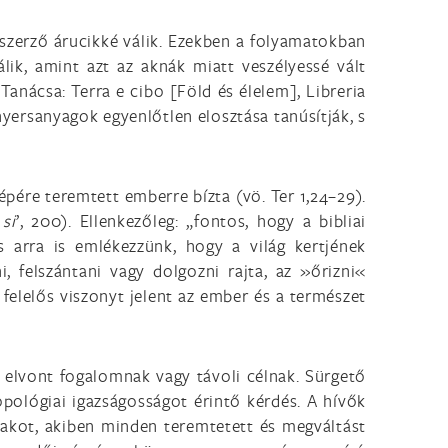
 szerző árucikké válik. Ezekben a folyamatokban
álik, amint azt az aknák miatt veszélyessé vált
 Tanácsa: Terra e cibo [Föld és élelem], Libreria
 nyersanyagok egyenlőtlen elosztása tanúsítják, s
épére teremtett emberre bízta (vö. Ter 1,24–29).
si
’, 200). Ellenkezőleg: „fontos, hogy a bibliai
 arra is emlékezzünk, hogy a világ kertjének
 felszántani vagy dolgozni rajta, az »őrizni«
 felelős viszonyt jelent az ember és a természet
 elvont fogalomnak vagy távoli célnak. Sürgető
pológiai igazságosságot érintő kérdés. A hívők
alakot, akiben minden teremtetett és megváltást