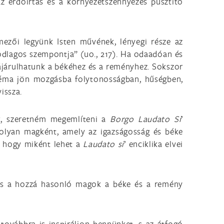
az erdőirtás és a környezetszennyezés pusztító
mezői legyünk Isten művének, lényegi része az
odlagos szempontja” (uo., 217). Ha odaadóan és
zzájárulhatunk a békéhez és a reményhez. Sokszor
ztéma jön mozgásba folytonosságban, hűségben,
issza.
k, szeretném megemlíteni a
Borgo Laudato Si
’
 olyan magként, amely az igazságosság és béke
, hogy miként lehet a
Laudato si
’ enciklika elvei
 és a hozzá hasonló magok a béke és a remény
 továbbra is inspiráljon bennünket, s az átfogó