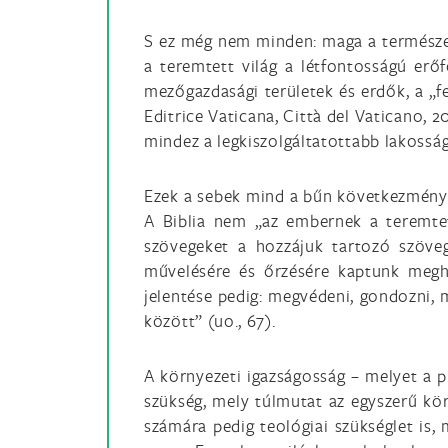
S ez még nem minden: maga a természet 
a teremtett világ a létfontosságú erőf
mezőgazdasági területek és erdők, a „fe
Editrice Vaticana, Città del Vaticano, 2
mindez a legkiszolgáltatottabb lakosságo
Ezek a sebek mind a bűn következményei.
A Biblia nem „az embernek a teremtett
szövegeket a hozzájuk tartozó szöveg
művelésére és őrzésére kaptunk meghív
jelentése pedig: megvédeni, gondozni, m
között” (uo., 67).
A környezeti igazságosság – melyet a 
szükség, mely túlmutat az egyszerű kör
számára pedig teológiai szükséglet is,