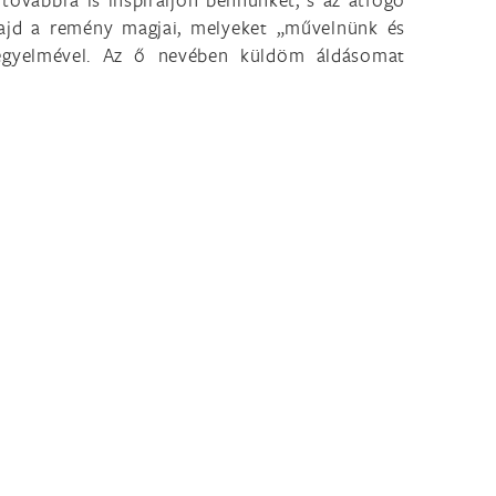
majd a remény magjai, melyeket „művelnünk és
kegyelmével. Az ő nevében küldöm áldásomat