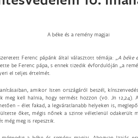
A béke és a remény magjai
zeretett Ferenc pápánk által választott témája:
„A béke 
ezette be Ferenc pápa, s ennek tizedik évfordulóján „a rem
ri el teljes értelmét.
anításaiban, amikor Isten országáról beszél, kínszenved
 meg kell halnia, hogy termést hozzon (vö. Jn 12,24). A
etően – élet fakad, a legváratlanabb helyeken is, meglep
 ültette őket, mégis nőnek a szinte véletlenül odakerült
ét még meg is repesztik.
 mégpedig a béke és remény magjai. Ahogyan Izajás pró