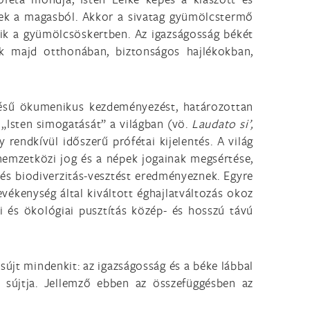
élek a magasból. Akkor a sivatag gyümölcstermő
ázik a gyümölcsöskertben. Az igazságosság békét
k majd otthonában, biztonságos hajlékokban,
ezésű ökumenikus kezdeményezést, határozottan
i „Isten simogatását” a világban (vö.
Laudato si’,
 rendkívül időszerű prófétai kijelentés. A világ
 nemzetközi jog és a népek jogainak megsértése,
 és biodiverzitás-vesztést eredményeznek. Egyre
vékenység által kiváltott éghajlatváltozás okoz
i és ökológiai pusztítás közép- és hosszú távú
jt mindenkit: az igazságosság és a béke lábbal
t sújtja. Jellemző ebben az összefüggésben az