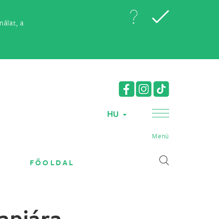
álat, a
HU
Menü
FŐOLDAL
apjára