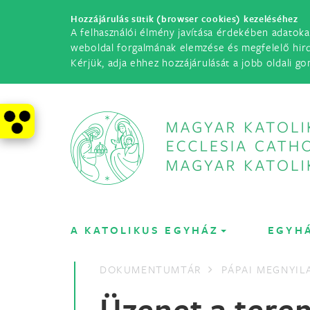
Hozzájárulás sütik (browser cookies) kezeléséhez
A felhasználói élmény javítása érdekében adatoka
weboldal forgalmának elemzése és megfelelő hir
Kérjük, adja ehhez hozzájárulását a jobb oldali go
A KATOLIKUS EGYHÁZ
EGYH
DOKUMENTUMTÁR
PÁPAI MEGNYI
Üzenet a tere