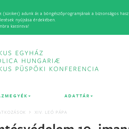
t (sütiket) adunk át a böngészőprogramjának a biztonságos haszn
detések nyújtása érdekében.
mbra kattintva!
ÁZMEGYÉK
ADATTÁR
LATKOZÁSOK
XIV. LEÓ PÁPA
mtésvédelem 10. iman