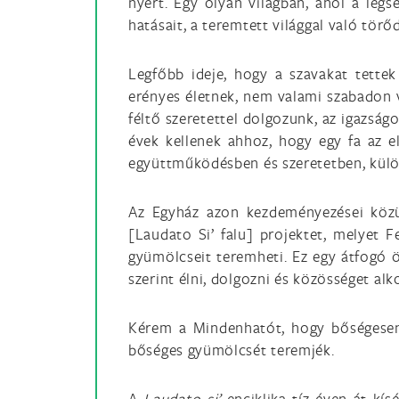
nyert. Egy olyan világban, ahol a legs
hatásait, a teremtett világgal való törő
Legfőbb ideje, hogy a szavakat tette
erényes életnek, nem valami szabadon v
féltő szeretettel dolgozunk, az igazság
évek kellenek ahhoz, hogy egy fa az 
együttműködésben és szeretetben, különö
Az Egyház azon kezdeményezései közü
[Laudato Si’ falu] projektet, melyet
gyümölcseit teremheti. Ez egy átfogó ö
szerint élni, dolgozni és közösséget alko
Kérem a Mindenhatót, hogy bőségesen 
bőséges gyümölcsét teremjék.
A
Laudato si’
enciklika tíz éven át kí