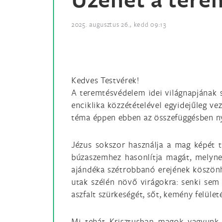
2025. augusztus 26., kedd 09:13
Kedves Testvérek!
A teremtésvédelem idei világnapjának s
enciklika közzétételével egyidejűleg v
téma éppen ebben az összefüggésben nye
Jézus sokszor használja a mag képét t
búzaszemhez hasonlítja magát, melynek
ajándéka szétrobbanó erejének köszönh
utak szélén növő virágokra: senki sem
aszfalt szürkeségét, sőt, kemény felület
Mi tehát Krisztusban magok vagyunk,