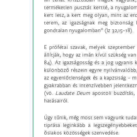
terméketlen pusztát kertté, a nyugalom
kert lesz, a kert meg olyan, mint az e
terem, az igazságnak meg biztonság 
gondtalan nyugalomban” (Iz 32,15–18).
E prófétai szavak, melyek szeptember
állítják, hogy az imán kívül szükség va
84). Az igazságosság és a jog ugyanis k
különböző részein egyre nyilvánvalóbb,
az egyenlőtlenségek és a kapzsiság – m
gyakrabban és intenzívebben jelentkezn
(vö.
Laudate Deum
apostoli buzdítás,
hatásairól.
Úgy tűnik, még most sem vagyunk tudat
tiprása leginkább a legszegényebbeke
őslakos közösségek szenvedése.