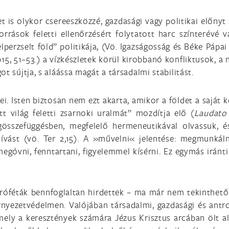
is olykor csereeszközzé, gazdasági vagy politikai előnyt
orrások feletti ellenőrzésért folytatott harc színterévé v
lperzselt föld” politikája, (Vö. Igazságosság és Béke Pápai
015, 51–53.) a vízkészletek körül kirobbanó konfliktusok, a
t sújtja, s aláássa magát a társadalmi stabilitást.
 Isten biztosan nem ezt akarta, amikor a földet a saját k
 világ feletti zsarnoki uralmát” mozdítja elő (
Laudato 
összefüggésben, megfelelő hermeneutikával olvassuk, és
ást (vö. Ter 2,15). A »művelni« jelentése: megmunkálni,
egóvni, fenntartani, figyelemmel kísérni. Ez egymás iránti
próféták bennfoglaltan hirdettek – ma már nem tekinthető
nyezetvédelmen. Valójában társadalmi, gazdasági és antro
 mely a keresztények számára Jézus Krisztus arcában ölt 