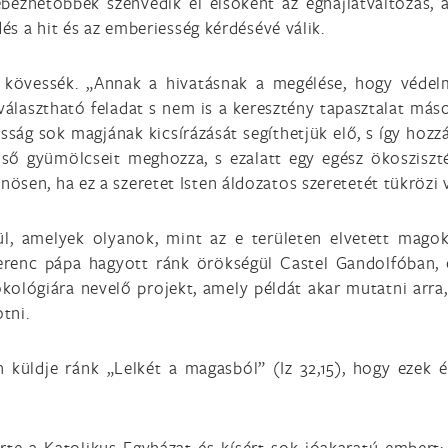
ebezhetőbbek szenvedik el elsőként az éghajlatváltozás, 
dés a hit és az emberiesség kérdésévé válik.
k kövessék. „Annak a hivatásnak a megélése, hogy védel
álasztható feladat s nem is a keresztény tapasztalat más
osság sok magjának kicsírázását segíthetjük elő, s így ho
első gyümölcseit meghozza, s ezalatt egy egész ökoszis
sen, ha ez a szeretet Isten áldozatos szeretetét tükrözi v
l, amelyek olyanok, mint az e területen elvetett mago
 Ferenc pápa hagyott ránk örökségül Castel Gandolfóban,
kológiára nevelő projekt, amely példát akar mutatni arra
tni.
küldje ránk „Lelkét a magasból” (Iz 32,15), hogy ezek
sérte a Katolikus Egyházat és kísért sok jóakaratú embert: