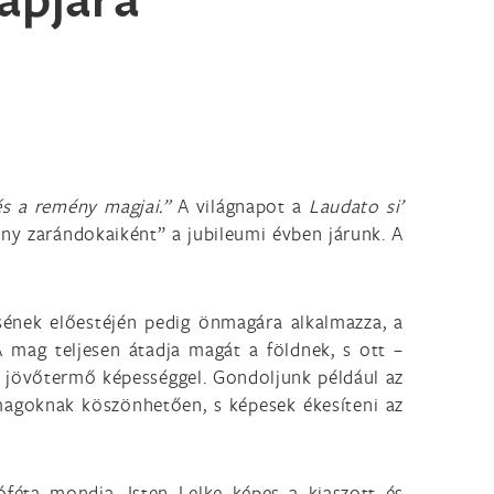
és a remény magjai.”
A világnapot a
Laudato si’
ény zarándokaiként” a jubileumi évben járunk. A
ésének előestéjén pedig önmagára alkalmazza, a
 mag teljesen átadja magát a földnek, s ott –
ő jövőtermő képességgel. Gondoljunk például az
 magoknak köszönhetően, s képesek ékesíteni az
féta mondja, Isten Lelke képes a kiaszott és