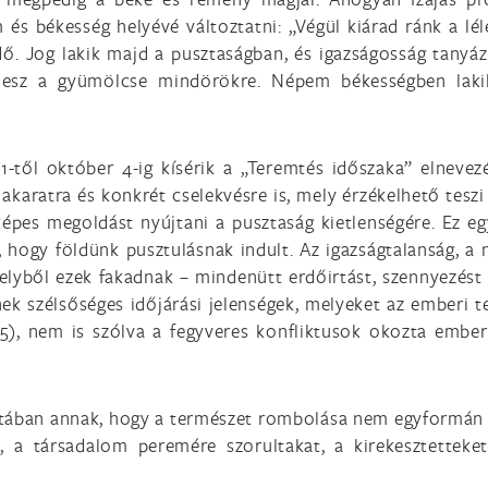
 és békesség helyévé változtatni: „Végül kiárad ránk a l
rdő. Jog lakik majd a pusztaságban, és igazságosság tany
lesz a gyümölcse mindörökre. Népem békességben laki
 1-től október 4-ig kísérik a „Teremtés időszaka” elnev
n akaratra és konkrét cselekvésre is, mely érzékelhető tesz
épes megoldást nyújtani a pusztaság kietlenségére. Ez egy
 hogy földünk pusztulásnak indult. Az igazságtalanság, a
elyből ezek fakadnak – mindenütt erdőirtást, szennyezést
ek szélsőséges időjárási jelenségek, melyeket az emberi te
 5), nem is szólva a fegyveres konfliktusok okozta ember
ában annak, hogy a természet rombolása nem egyformán sú
t, a társadalom peremére szorultakat, a kirekesztetteke