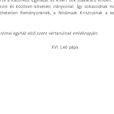
ztott és közösen követett irányvonal. Így sokasodnak 
özhetetlen Reményünknek, a feltámadt Krisztusnak a 
a római egyház első szent vértanúinak emléknapján.
XVI. Leó pápa