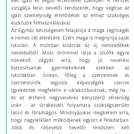
élet igazi és végső értelmével szemben. A nemzet
vizsgálja felül nevelői rendszerét, hogy segítse az
igazi személyiség érlelődését az ehhez szükséges
eszközök felhasználásával.
Az Egyház készségesen felajánlja a maga segítségét
e nemes cél elérésére. Ezért maga is megnyitja saját
iskoláit. A múltban kizárták az új nemzedékek
neveléséből. Most örömmel látja a szülők egyre
növekvő vágyát arra, hogy jó nevelést
biztosítsanak gyermekeiknek ezekben az
iskolákban. Sokan, főleg a szerzetesek és
szerzetesnők legjobb képességeik szerint
igyekeznek megfelelni e várakozásoknak, még ha -
és ez érthető negyvenéves kényszerű tétlenség
után - az újrakezdés folyamata szükségszerűen
lassú és fáradságos. Mindnyájukat megkérem arra,
hogy nagylelkűen működjenek együtt e feladatban.
Jobb és teljesebb nevelői rendszert kell