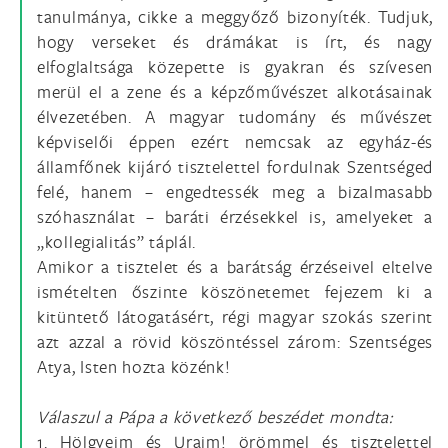
tanulmánya, cikke a meggyőző bizonyíték. Tudjuk,
hogy verseket és drámákat is írt, és nagy
elfoglaltsága közepette is gyakran és szívesen
merül el a zene és a képzőművészet alkotásainak
élvezetében. A magyar tudomány és művészet
képviselői éppen ezért nemcsak az egyház-és
államfőnek kijáró tisztelettel fordulnak Szentséged
felé, hanem – engedtessék meg a bizalmasabb
szóhasználat – baráti érzésekkel is, amelyeket a
„kollegialitás” táplál.
Amikor a tisztelet és a barátság érzéseivel eltelve
ismételten őszinte köszönetemet fejezem ki a
kitüntető látogatásért, régi magyar szokás szerint
azt azzal a rövid köszöntéssel zárom: Szentséges
Atya, Isten hozta közénk!
Válaszul a Pápa a következő beszédet mondta:
1. Hölgyeim és Uraim! örömmel és tisztelettel