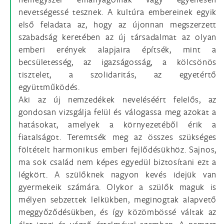
nevetségessé tesznek. A kultúra embereinek egyik
első feladata az, hogy az újonnan megszerzett
szabadság keretében az új társadalmat az olyan
emberi erények alapjaira építsék, mint a
becsületesség, az igazságosság, a kölcsönös
tisztelet, a szolidaritás, az egyetértő
együttműködés.
Aki az új nemzedékek neveléséért felelős, az
gondosan vizsgálja felül és válogassa meg azokat a
hatásokat, amelyek a környezetéből érik a
fiatalságot. Teremtsék meg az összes szükséges
föltételt harmonikus emberi fejlődésükhöz. Sajnos,
ma sok család nem képes egyedül biztosítani ezt a
légkört. A szülőknek nagyon kevés idejük van
gyermekeik számára. Olykor a szülők maguk is
mélyen sebzettek lelkükben, meginogtak alapvető
meggyőződésükben, és így közömbössé váltak az