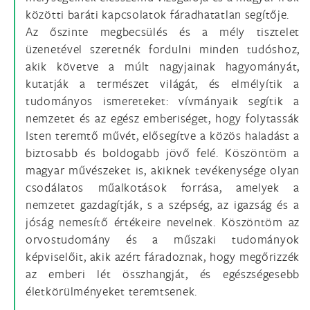
közötti baráti kapcsolatok fáradhatatlan segítője.
Az őszinte megbecsülés és a mély tisztelet
üzenetével szeretnék fordulni minden tudóshoz,
akik követve a múlt nagyjainak hagyományát,
kutatják a természet világát, és elmélyítik a
tudományos ismereteket: vívmányaik segítik a
nemzetet és az egész emberiséget, hogy folytassák
Isten teremtő művét, elősegítve a közös haladást a
biztosabb és boldogabb jövő felé. Köszöntöm a
magyar művészeket is, akiknek tevékenysége olyan
csodálatos műalkotások forrása, amelyek a
nemzetet gazdagítják, s a szépség, az igazság és a
jóság nemesítő értékeire nevelnek. Köszöntöm az
orvostudomány és a műszaki tudományok
képviselőit, akik azért fáradoznak, hogy megőrizzék
az emberi lét összhangját, és egészségesebb
életkörülményeket teremtsenek.