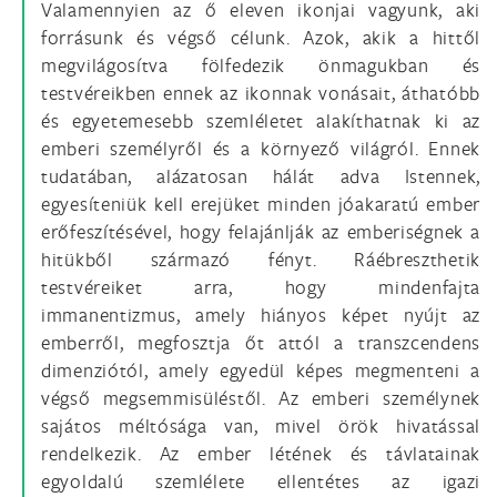
Valamennyien az ő eleven ikonjai vagyunk, aki
forrásunk és végső célunk. Azok, akik a hittől
megvilágosítva fölfedezik önmagukban és
testvéreikben ennek az ikonnak vonásait, áthatóbb
és egyetemesebb szemléletet alakíthatnak ki az
emberi személyről és a környező világról. Ennek
tudatában, alázatosan hálát adva Istennek,
egyesíteniük kell erejüket minden jóakaratú ember
erőfeszítésével, hogy felajánlják az emberiségnek a
hitükből származó fényt. Ráébreszthetik
testvéreiket arra, hogy mindenfajta
immanentizmus, amely hiányos képet nyújt az
emberről, megfosztja őt attól a transzcendens
dimenziótól, amely egyedül képes megmenteni a
végső megsemmisüléstől. Az emberi személynek
sajátos méltósága van, mivel örök hivatással
rendelkezik. Az ember létének és távlatainak
egyoldalú szemlélete ellentétes az igazi