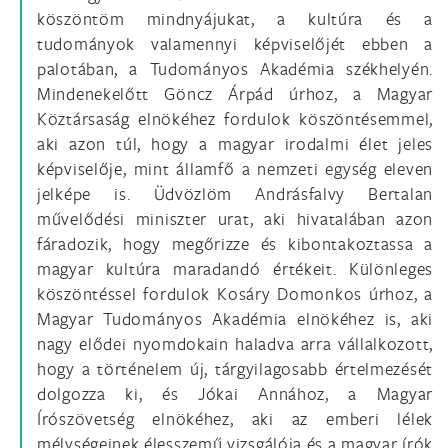
köszöntöm mindnyájukat, a kultúra és a
tudományok valamennyi képviselőjét ebben a
palotában, a Tudományos Akadémia székhelyén.
Mindenekelőtt Göncz Árpád úrhoz, a Magyar
Köztársaság elnökéhez fordulok köszöntésemmel,
aki azon túl, hogy a magyar irodalmi élet jeles
képviselője, mint államfő a nemzeti egység eleven
jelképe is. Üdvözlöm Andrásfalvy Bertalan
művelődési miniszter urat, aki hivatalában azon
fáradozik, hogy megőrizze és kibontakoztassa a
magyar kultúra maradandó értékeit. Különleges
köszöntéssel fordulok Kosáry Domonkos úrhoz, a
Magyar Tudományos Akadémia elnökéhez is, aki
nagy elődei nyomdokain haladva arra vállalkozott,
hogy a történelem új, tárgyilagosabb értelmezését
dolgozza ki, és Jókai Annához, a Magyar
Írószövetség elnökéhez, aki az emberi lélek
mélységeinek élesszemű vizsgálója és a magyar írók