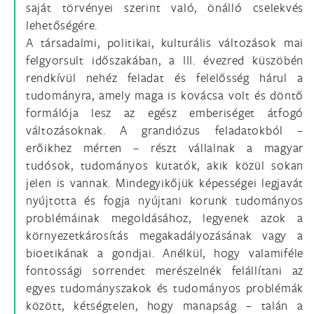
saját törvényei szerint való, önálló cselekvés
lehetőségére.
A társadalmi, politikai, kulturális változások mai
felgyorsult időszakában, a III. évezred küszöbén
rendkívül nehéz feladat és felelősség hárul a
tudományra, amely maga is kovácsa volt és döntő
formálója lesz az egész emberiséget átfogó
változásoknak. A grandiózus feladatokból –
erőikhez mérten – részt vállalnak a magyar
tudósok, tudományos kutatók, akik közül sokan
jelen is vannak. Mindegyikőjük képességei legjavát
nyújtotta és fogja nyújtani korunk tudományos
problémáinak megoldásához, legyenek azok a
környezetkárosítás megakadályozásának vagy a
bioetikának a gondjai. Anélkül, hogy valamiféle
fontossági sorrendet merészelnék felállítani az
egyes tudományszakok és tudományos problémák
között, kétségtelen, hogy manapság – talán a