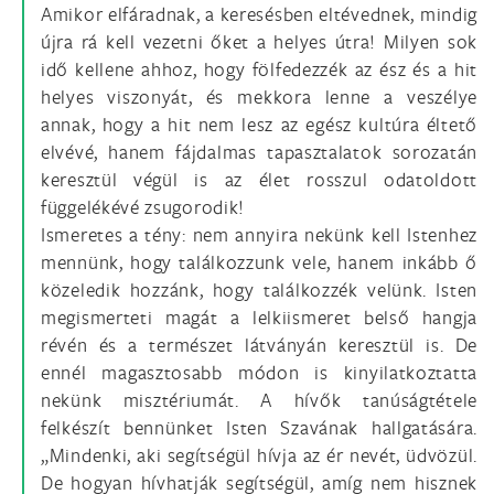
Amikor elfáradnak, a keresésben eltévednek, mindig
újra rá kell vezetni őket a helyes útra! Milyen sok
idő kellene ahhoz, hogy fölfedezzék az ész és a hit
helyes viszonyát, és mekkora lenne a veszélye
annak, hogy a hit nem lesz az egész kultúra éltető
elvévé, hanem fájdalmas tapasztalatok sorozatán
keresztül végül is az élet rosszul odatoldott
függelékévé zsugorodik!
Ismeretes a tény: nem annyira nekünk kell Istenhez
mennünk, hogy találkozzunk vele, hanem inkább ő
közeledik hozzánk, hogy találkozzék velünk. Isten
megismerteti magát a lelkiismeret belső hangja
révén és a természet látványán keresztül is. De
ennél magasztosabb módon is kinyilatkoztatta
nekünk misztériumát. A hívők tanúságtétele
felkészít bennünket Isten Szavának hallgatására.
„Mindenki, aki segítségül hívja az ér nevét, üdvözül.
De hogyan hívhatják segítségül, amíg nem hisznek