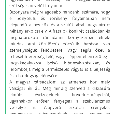
szükséges nevelői folyamat.
Bizonyára még világosabb mindenki számára, hogy
e bonyolult és törékeny folyamatban nem
elegendő a nevelők és a szülők által megtanított
néhány erkölcsi elv. A fiatalok konkrét családban és
meghatározott társadalmi környezetben élnek:
mindaz, ami körülöttük történik, hatással van
személyiségük fejlődésére. Vagy segíti őket a
teljesebb érettség felé, vagy - éppen ellenkezőleg -
megakadályozza belső kibontakozásukat, és
lerombolja még a természetes vágyat is a teljesség
és a boldogság elérésére.
A magyar társadalom az átmeneti kor mély
válságát éli át. Még mindig szenved a diktatúra
elmúlt évtizedeinek következményeitől,
ugyanakkor erősen fenyegeti a szekularizmus
veszélye is. Alapvető erkölcsi erényeket
nemegyszer elhanyagolnak vagy egyenesen