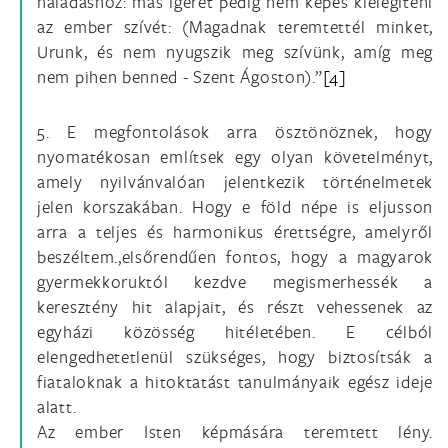
haladáshoz: más ígéret pedig nem képes kielégíteni
az ember szívét: (Magadnak teremtettél minket,
Urunk, és nem nyugszik meg szívünk, amíg meg
nem pihen benned - Szent Ágoston).”
[4]
5. E megfontolások arra ösztönöznek, hogy
nyomatékosan említsek egy olyan követelményt,
amely nyilvánvalóan jelentkezik történelmetek
jelen korszakában. Hogy e föld népe is eljusson
arra a teljes és harmonikus érettségre, amelyről
beszéltem.,elsőrendűen fontos, hogy a magyarok
gyermekkoruktól kezdve megismerhessék a
keresztény hit alapjait, és részt vehessenek az
egyházi közösség hitéletében. E célból
elengedhetetlenül szükséges, hogy biztosítsák a
fiataloknak a hitoktatást tanulmányaik egész ideje
alatt.
Az ember Isten képmására teremtett lény.