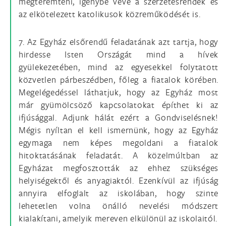
megteremteni, igénybe véve a szerzetesrendek és
az elkötelezett katolikusok közreműködését is.
7. Az Egyház elsőrendű feladatának azt tartja, hogy
hirdesse Isten Országát mind a hívek
gyülekezetében, mind az egyesekkel folytatott
közvetlen párbeszédben, főleg a fiatalok körében.
Megelégedéssel láthatjuk, hogy az Egyház most
már gyümölcsöző kapcsolatokat építhet ki az
ifjúsággal. Adjunk hálát ezért a Gondviselésnek!
Mégis nyíltan el kell ismernünk, hogy az Egyház
egymaga nem képes megoldani a fiatalok
hitoktatásának feladatát. A közelmúltban az
Egyházat megfosztották az ehhez szükséges
helyiségektől és anyagiaktól. Ezenkívül az ifjúság
annyira elfoglalt az iskolában, hogy szinte
lehetetlen volna önálló nevelési módszert
kialakítani, amelyik mereven elkülönül az iskolaitól.