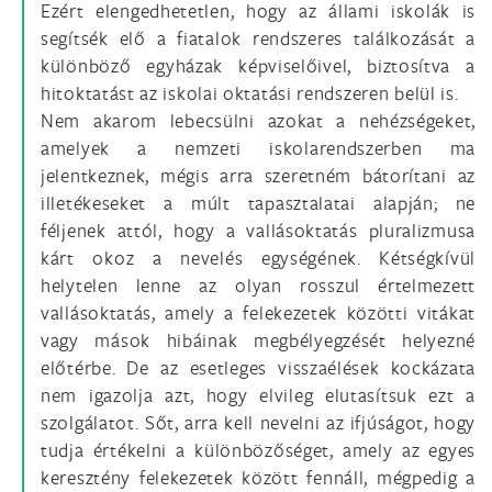
Ezért elengedhetetlen, hogy az állami iskolák is
segítsék elő a fiatalok rendszeres találkozását a
különböző egyházak képviselőivel, biztosítva a
hitoktatást az iskolai oktatási rendszeren belül is.
Nem akarom lebecsülni azokat a nehézségeket,
amelyek a nemzeti iskolarendszerben ma
jelentkeznek, mégis arra szeretném bátorítani az
illetékeseket a múlt tapasztalatai alapján; ne
féljenek attól, hogy a vallásoktatás pluralizmusa
kárt okoz a nevelés egységének. Kétségkívül
helytelen lenne az olyan rosszul értelmezett
vallásoktatás, amely a felekezetek közötti vitákat
vagy mások hibáinak megbélyegzését helyezné
előtérbe. De az esetleges visszaélések kockázata
nem igazolja azt, hogy elvileg elutasítsuk ezt a
szolgálatot. Sőt, arra kell nevelni az ifjúságot, hogy
tudja értékelni a különbözőséget, amely az egyes
keresztény felekezetek között fennáll, mégpedig a