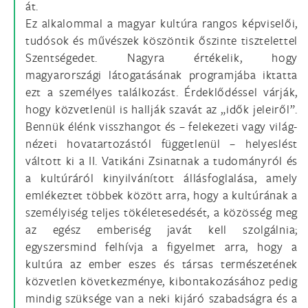
át.
Ez alkalommal a magyar kultúra rangos képviselői,
tudósok és művészek köszöntik őszinte tisztelettel
Szentségedet. Nagyra értékelik, hogy
magyarországi látogatásának programjába iktatta
ezt a személyes találkozást. Érdeklődéssel várják,
hogy közvetlenül is hallják szavát az „idők jeleiről”.
Bennük élénk visszhangot és – felekezeti vagy világ-
nézeti hovatartozástól függetlenül – helyeslést
váltott ki a II. Vatikáni Zsinatnak a tudományról és
a kultúráról kinyilvánított állásfoglalása, amely
emlékeztet többek között arra, hogy a kultúrának a
személyiség teljes tökéletesedését, a közösség meg
az egész emberiség javát kell szolgálnia;
egyszersmind felhívja a figyelmet arra, hogy a
kultúra az ember eszes és társas természetének
közvetlen következménye, kibontakozásához pedig
mindig szüksége van a neki kijáró szabadságra és a