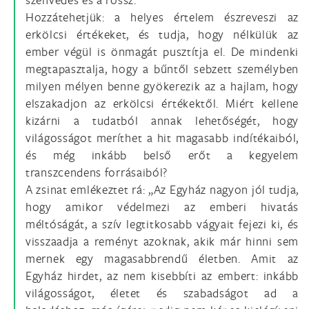
Hozzátehetjük: a helyes értelem észreveszi az
erkölcsi értékeket, és tudja, hogy nélkülük az
ember végül is önmagát pusztítja el. De mindenki
megtapasztalja, hogy a bűntől sebzett személyben
milyen mélyen benne gyökerezik az a hajlam, hogy
elszakadjon az erkölcsi értékektől. Miért kellene
kizárni a tudatból annak lehetőségét, hogy
világosságot meríthet a hit magasabb indítékaiból,
és még inkább belső erőt a kegyelem
transzcendens forrásaiból?
A zsinat emlékeztet rá: „Az Egyház nagyon jól tudja,
hogy amikor védelmezi az emberi hivatás
méltóságát, a szív legtitkosabb vágyait fejezi ki, és
visszaadja a reményt azoknak, akik már hinni sem
mernek egy magasabbrendű életben. Amit az
Egyház hirdet, az nem kisebbíti az embert: inkább
világosságot, életet és szabadságot ad a