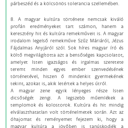
párbeszéd és a kölcsönös tolerancia szellemében.
8. A magyar kultúra története nemcsak kiváló
profán eredményeket tart számon, hanem a
keresztény hit és kultúra remekműveit is. A magyar
irodalom legelső remekműve Szűz Máriáról, Jézus
Fájdalmas Anyjáról szól. Sok híres magyar író és
költő megvilágította azt a bensőséges kapcsolatot,
amelyet Isten igazságos és irgalmas szeretete
teremt minden egyes ember szenvedésének
történetével, hiszen ő mindenkit gyermekének
tekint, azokat is, akik letértek a helyes útról.
A magyar zene egyik lényeges része Isten
dicsőségét zengi. A legszebb műemlékek a
templomok és kolostorok. Kultúra és hit mindig
elválaszthatatlan volt történelmetek során. Azt az
óhajomat és reményemet fejezem ki, hogy a
magyar kultúra a jövőben is tanúskodjék a