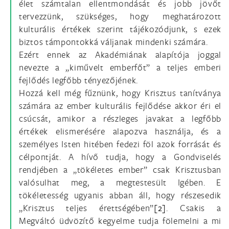
élet számtalan ellentmondását és jobb jövőt
tervezzünk, szükséges, hogy meghatározott
kulturális értékek szerint tájékozódjunk, s ezek
biztos támpontokká váljanak mindenki számára.
Ezért ennek az Akadémiának alapítója joggal
nevezte a „kiművelt emberfőt” a teljes emberi
fejlődés legfőbb tényezőjének.
Hozzá kell még fűznünk, hogy Krisztus tanítványa
számára az ember kulturális fejlődése akkor éri el
csúcsát, amikor a részleges javakat a legfőbb
értékek elismerésére alapozva használja, és a
személyes Isten hitében fedezi föl azok forrását és
célpontját. A hívő tudja, hogy a Gondviselés
rendjében a „tökéletes ember” csak Krisztusban
valósulhat meg, a megtestesült Igében. E
tökéletesség ugyanis abban áll, hogy részesedik
„Krisztus teljes érettségében”
[2]
. Csakis a
Megváltó üdvözítő kegyelme tudja fölemelni a mi