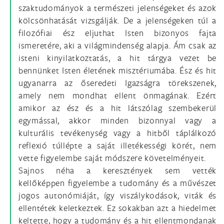
szaktudományok a természeti jelenségeket és azok
kölcsönhatását vizsgálják. De a jelenségeken túl a
filozófiai ész eljuthat Isten bizonyos fajta
ismeretére, aki a világmindenség alapja. Ám csak az
isteni kinyilatkoztatás, a hit tárgya vezet be
bennünket Isten életének misztériumába. Ész és hit
ugyanarra az őseredeti Igazságra törekszenek,
amely nem mondhat ellent önmagának. Ezért
amikor az ész és a hit látszólag szembekerül
egymással, akkor minden bizonnyal vagy a
kulturális tevékenység vagy a hitből táplálkozó
reflexió túllépte a saját illetékességi körét, nem
vette figyelembe saját módszere követelményeit.
Sajnos néha a keresztények sem vették
kellőképpen figyelembe a tudomány és a művészet
jogos autonómiáját, így viszálykodások, viták és
ellentétek keletkeztek. Ez sokakban azt a hiedelmet
keltette, hogy a tudomány és a hit ellentmondanak