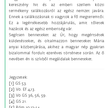
keresztény hit és az emberi szellem közti
termékeny találkozásról az egész nemzet javára.
Ennek a találkozásnak ti vagytok a fő megteremtői.
Ez a legértékesebb hozzájárulás, amit tőletek
hazátok és az egész emberiség vár.
Segítsen benneteket az Úr, hogy megértsétek
küldetésteket, és oltalmazzon benneteket Mária
anyai közbenjárása, akihez a magyar nép gyakran
bizalommal fordult ezeréves története során. Az ő
nevében én is szívből megáldalak benneteket.
Jegyzetek:
[1]
GS 53.
[2]
Vö. Ef 4,13.
[3]
Vö GS 36, 56, 59.
[4]
GS 21.
[5]
Róm 10,13-14.