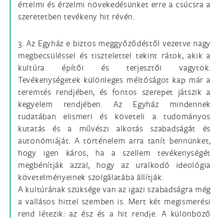
értelmi és érzelmi növekedésünket erre a csúcsra a
szeretetben tevékeny hit révén.
3. Az Egyház e biztos meggyőződéstől vezetve nagy
megbecsüléssel és tisztelettel tekint rátok, akik a
kultúra építői és terjesztői vagytok.
Tevékenységetek különleges méltóságot kap már a
teremtés rendjében, és fontos szerepet játszik a
kegyelem rendjében. Az Egyház mindennek
tudatában elismeri és követeli a tudományos
kutatás és a művészi alkotás szabadságát és
autonómiáját. A történelem arra tanít bennünket,
hogy igen káros, ha a szellem tevékenységét
megbénítják azzal, hogy az uralkodó ideológia
követelményeinek szolgálatába állítják.
A kultúrának szüksége van az igazi szabadságra még
a vallásos hittel szemben is. Mert két megismerési
rend létezik: az ész és a hit rendje. A különböző