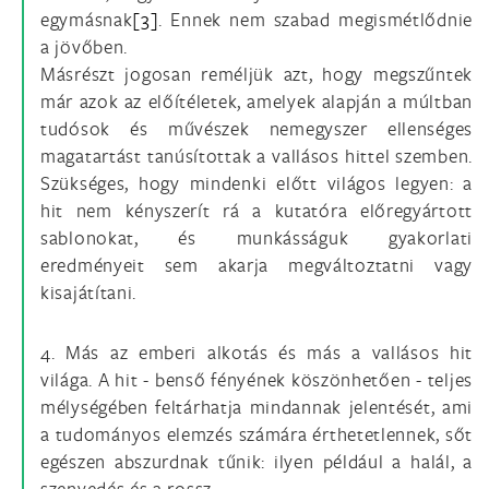
egymásnak
[3]
. Ennek nem szabad megismétlődnie
a jövőben.
Másrészt jogosan reméljük azt, hogy megszűntek
már azok az előítéletek, amelyek alapján a múltban
tudósok és művészek nemegyszer ellenséges
magatartást tanúsítottak a vallásos hittel szemben.
Szükséges, hogy mindenki előtt világos legyen: a
hit nem kényszerít rá a kutatóra előregyártott
sablonokat, és munkásságuk gyakorlati
eredményeit sem akarja megváltoztatni vagy
kisajátítani.
4. Más az emberi alkotás és más a vallásos hit
világa. A hit - benső fényének köszönhetően - teljes
mélységében feltárhatja mindannak jelentését, ami
a tudományos elemzés számára érthetetlennek, sőt
egészen abszurdnak tűnik: ilyen például a halál, a
szenvedés és a rossz.