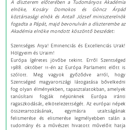
A díszterem előterében a Tudományos Akadémia
elnöke, Kosáry Domokos és Göncz Árpád
köztársasági elnök és Antall József miniszterelnök
fogadta a Pápát, majd bevonulván a díszterembe az
Akadémia elnöke mondott köszöntő beszédet:
Szentséges Atya! Eminenciás és Excellenciás Urak!
Hölgyeim és Uraim!
Európa ígéretes jövőbe tekint. Erről Szentséged
1988. október 11-én az Európa Parlament előtt is
szólott. Meg vagyok győződve arról, hogy
Szentséged magyarországi látogatása bővelkedni
fog olyan élményekben, tapasztalatokban, amelyek
tanúsítani fogják népünknek Európa iránti
ragaszkodását, elkötelezettségét. Az európai népek
összetartozásának, egymásra utaltságának
felismerése és elismerése legmélyebben talán a
tudomány és a művészet hivatott művelőit hatja