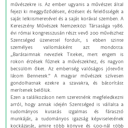
művészekre is. Az ember ugyanis a művészet által
fejezi ki meggyőződéseit, érzéseit és felelősségét a
saját lelkiismeretével és a saját korával szemben. A
Keresztény Művészek Nemzetközi Társasága 1986.
évi római kongresszusán részt vevő 200 művészhez
Szentséged üzenettel fordult, s ebben szinte
személyes vallomásként azt mondotta:
„Barátaimnak nevezlek Titeket, mert engem is
rokon érzések fűznek a művészekhez, és nagyon
becsülöm őket. Az emberiség valóságos jótevőit
látom Bennetek.” A magyar művészek szívesen
gondolhatnak ezekre a szavakra, és bátorítást
merítenek belőlük.
Ezen a találkozáson nem szeretnénk megfeledkezni
arról, hogy annak idején Szentséged is vállalta a
tudományos kutatás izgalmas és fárasztó
munkáját, a tudományos igazság képviseletének
kockázatát, amire több könyve és 500-nál több