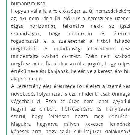
humanizmussal.
Hogyan vállalja a felelősséget az új nemzedékekért
az, aki nem tárja fel előttük a keresztény üzenet
tágas horizontját, felkínálva nekik az igazi
szabadságot, hogy tudatosan és éretten
fogadhassák el a szeretetnek a hitből fakadó
meghívását. A tudatlanság lehetetlenné tesz
mindenfajta szabad döntést. Ezért nem szabad
megfosztani a fiatalokat attól a jogtól, hogy teljes
értékű nevelést kapjanak, beleértve a keresztény hit
alapelemeit is.
A keresztény élet érettsége föltételezi a személyes
növekedés folyamatát, s ezt mindenki csak önmaga
végezheti el. Ezen az úton nem lehet egyedül
hagyni az embert. Fölkészítésre és irányításra
szorul, hogy felelősen hozza meg döntését.
Magukra hagyatva milyen kevesen lennének
képesek arra, hogy saját kultúrájukat kialakítsák!