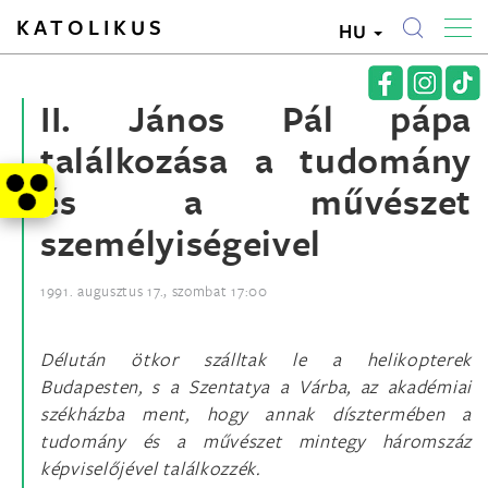
KATOLIKUS
HU
II. János Pál pápa
találkozása a tudomány
és a művészet
személyiségeivel
1991. augusztus 17., szombat 17:00
Délután ötkor szálltak le a helikopterek
Budapesten, s a Szentatya a Várba, az akadémiai
székházba ment, hogy annak dísztermében a
tudomány és a művészet mintegy háromszáz
képviselőjével találkozzék.