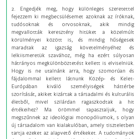
2. Engedjék meg, hogy különleges szeretettel
fejezzem ki megbecsülésemet azoknak az íróknak,
tudósoknak és orvosoknak, akik mindig
megvallották keresztény hitüket a közelmúlt
körülményei között is, és mindig hűségesek
maradtak az igazság követelményéhez és
lelkiismeretük szavához, még ha ezért súlyosan
hátrányos megkülönböztetést kellett is elviselniük.
Hogy is ne utalnánk arra, hogy szomorúan és
fájdalommal kellett látnunk Közép- és Kelet-
Európában kiváló személyiségek háttérbe
szorítását, akiket kizártak a társadalmi és kulturális
életből, mivel szilárdan ragaszkodtak a hit
értékeihez? Ma örömmel tapasztaljuk, hogy
megszűnnek az ideológiai monopóliumok, s olyan
új társadalom van kialakulóban, amely tiszteletben
tartja ezeket az alapvető értékeket. A tudományok