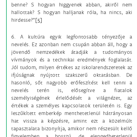
benne? S hogyan higgyenek abban, akiről nem
hallottak? S hogyan halljanak róla, ha nincs, aki
hirdesse?”
[5]
6. A kultúra egyik legfontosabb tényezője a
nevelés. Ez azonban nem csupán abban áll, hogy a
jövendő nemzedékek átadják a tudományos
vívmányok és a technikai eredmények foglalatát.
Jól tudom, milyen értékes az iskolarendszeretek az
ifjúságnak nyújtott szakszerű oktatásban. De
hasonló, sőt nagyobb erőfeszítést kell tenni a
nevelés terén is, elősegítve a fiatalok
személyiségének érlelődését a világnézet, az
értékek a személyes kapcsolatok területén is. Egy
leszűkített emberkép menthetetlenül hátrányosan
hat vissza a képzésre, amint ezt a közelmúlt
tapasztalata bizonyítja, amikor nem részesült kellő
figyelemben a hosszú, de elengedhetetlenül