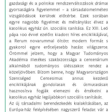
gazdasági és a politikai rendszerváltozások drámai
gyorsaságára figyelemmel – a társadalomelméleti
vizsgálódások kerültek előtérbe. Ezek sorában
egyre nagyobb figyelmet és méltánylást élvez a
katolikus egyház ún. szociális tanítása. Ez XIII. Leó
pápa 100 évvel ezelőtt kiadott híres enciklikájával,
a Rerum novarummal öltött modern formát s
gyakorol egyre erőteljesebb hatást világszerte.
Örömmel jelzem, hogy a Magyar Tudományos
Akadémia illetékes szakbizottsága a centenárium
alkalmából tudományos ülésszakot rendez a
közeljövőben. Bízom benne, hogy Magyarországon
Szentséged Centesimus annus kezdetű
enciklikájának gondolatait és útmutatásait
hasznosítva fogják elemezni és értékelni a
katolikus egyház legújabbkori szociális tanítását.
Az új társadalmi berendezkedés kialakításában, az
Európa-ház felépítésében nagyszerű feladat vár a