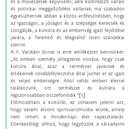
és a művészetek képviselői, akik különböző vallási
és politikai meggyőződést vallanak, ma szabadon
egyesülhetnek abban a közös erőfeszítésben, hogy
az igazságot, a jóságot és a szépséget keressék és
szolgálják, a kultúra és az emberiség igazi fejlődése
javára, a Teremtő és Megváltó Isten szándékai
szerint.
A II. Vatikáni zsinat is erre emlékeztet bennünket:
„Az emberi személy jellegzetes vonása, hogy csak
kultúra által, azaz a természet javainak és
értékeinek továbbfejlesztése által juthat el az igazi
és teljes emberségre. Ahol tehát emberi élettel
találkozunk, ott természet és kultúra a
legszorosabban összefonódik.”
[1]
Előmozdítani a kultúrát; ez sohasem jelenti azt,
hogy valami elvont spiritualizmusba esünk, amely
nem ismeri a mindennapi élet tapasztalatát.
Ellenkezőleg: ahhoz, hogy legyőzzük a társadalmi