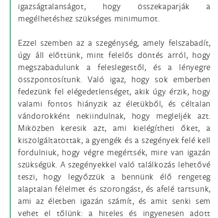
igazságtalanságot, hogy összekaparják a
megélhetéshez szükséges minimumot.
Ezzel szemben az a szegénység, amely felszabadít,
úgy áll előttünk, mint felelős döntés arról, hogy
megszabadulunk a feleslegestől, és a lényegre
összpontosítunk. Való igaz, hogy sok emberben
fedezünk fel elégedetlenséget, akik úgy érzik, hogy
valami fontos hiányzik az életükből, és céltalan
vándorokként nekiindulnak, hogy megleljék azt.
Miközben keresik azt, ami kielégítheti őket, a
kiszolgáltatottak, a gyengék és a szegények felé kell
fordulniuk, hogy végre megértsék, mire van igazán
szükségük. A szegényekkel való találkozás lehetővé
teszi, hogy legyőzzük a bennünk élő rengeteg
alaptalan félelmet és szorongást, és afelé tartsunk,
ami az életben igazán számít, és amit senki sem
vehet el tőlünk: a hiteles és ingyenesen adott