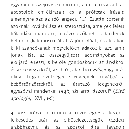
egyaránt összejövetelt tartunk, ahol felolvassuk az
apostolok emlékiratait és a próféták írásait,
amennyire azt az idő engedi. […] Ezután történik
azoknak továbbítása és szétosztása, amelyek felett
hálaadást mondott, a távollevőknek is küldenek
belőle a diakónusok által. A jómódúak, és aki akar,
ki-ki szándékának megfelelően adakozik, azt, amit
jónak lát; az összegyűjtött adományokat az
elöljáró elteszi, s belőle gondoskodik az árvákról
és az özvegyekről, azokról, akik betegség vagy más
oknál fogva szükséget szenvednek, továbbá a
bebörtönzöttekről, az átutazó idegenekről;
egyszóval mindenkin segít, aki arra rászorul” (
Első
apológia
, LXVII, 1-6).
4.
Visszatérve a korintusi közösségre: a kezdeti
lelkesedés után az elkötelezettségük kezdett
alábbhagyni, és az apostol által javasolt