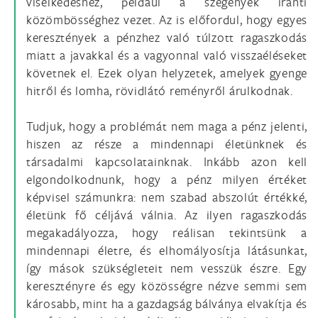
viselkedéshez, például a szegények iránti
közömbösséghez vezet. Az is előfordul, hogy egyes
keresztények a pénzhez való túlzott ragaszkodás
miatt a javakkal és a vagyonnal való visszaéléseket
követnek el. Ezek olyan helyzetek, amelyek gyenge
hitről és lomha, rövidlátó reményről árulkodnak.
Tudjuk, hogy a problémát nem maga a pénz jelenti,
hiszen az része a mindennapi életünknek és
társadalmi kapcsolatainknak. Inkább azon kell
elgondolkodnunk, hogy a pénz milyen értéket
képvisel számunkra: nem szabad abszolút értékké,
életünk fő céljává válnia. Az ilyen ragaszkodás
megakadályozza, hogy reálisan tekintsünk a
mindennapi életre, és elhomályosítja látásunkat,
így mások szükségleteit nem vesszük észre. Egy
keresztényre és egy közösségre nézve semmi sem
károsabb, mint ha a gazdagság bálványa elvakítja és