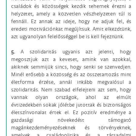
családok és közösségek kezdik tehernek érezni a
helyzetet, amely a közvetlen vészhelyzeten túl is
fennáll. Ez annak az ideje, hogy ne adjuk fel, és
eredeti motivációnkat megújítsuk. Amit elkezdtünk,
azt ugyanolyan felelősséggel be is kell fejeznünk.
5.
A szolidaritás ugyanis azt jelenti, hogy
megosztjuk azt a keveset, amink van azokkal,
akiknek semmijük sincs, hogy senki se szenvedjen.
Minél erősebb a közösség és az összetartozás mint
életforma érzése, annál inkább megvalósul a
szolidaritás. Nem szabad elfelejteni azt sem, hogy
vannak olyan országok, ahol az elmúlt
évtizedekben sokak jólétbe jutottak és biztonságos
életszínvonalat értek el. Ez pozitív eredménye a
gazdasági növekedést támogató
magánkezdeményezéseknek és törvényeknek,
amelyek a családpolitika és a társadalmi