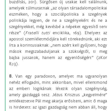
buzdítás, 201). Sürgősen új utakat kell találnunk,
amelyek túlmutatnak „az olyan társadalompolitikai
eszméken, hogy a szociálpolitika a szegények
politikája legyen, de ne a szegényekért és ne a
szegényekkel, még kevésbé a népeket egyesítő terv
része” (
Fratelli tutti
enciklika, 169). Ehelyett az
apostol szemléletmódjára kell törekednünk, aki ezt
írta a korintusiaknak: „nem azért kell gyűjteni, hogy
mások megszabaduljanak a szükségtől, ti meg
bajba jussatok, hanem az egyenlőségért” (2Kor
8,13).
8.
Van egy paradoxon, amelyet ma ugyanolyan
nehéz elfogadni, mint akkoriban, mivel ellentmond
az emberi logikának: létezik olyan szegénység,
amely gazdaggá tesz. Jézus Krisztus „kegyelmére”
emlékeztetve Pál meg akarja erősíteni, amit ő maga
is hirdetett: az igazi gazdagság nem abban áll, hogy