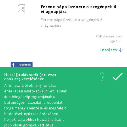
Ferenc pápa üzenete a szegények 6.
világnapjára
Ferenc pápa üzenete a szegények 6.
világnapjára
PDF dokumentum
159.6 KB
Letöltés
Hozzájárulás sütik (browser
cookies) kezeléséhez
A felhasználói élmény javítása
érdekében adatokat (sütiket) adunk
át a böngészőprogramjának a
biztonságos használat, a weboldal
forgalmának elemzése és megfelelő
hirdetések nyújtása érdekében.
© Minden jog fenntartva. 2018.
Kérjük, adja ehhez hozzájárulását a
jobb oldali gombra kattintva!