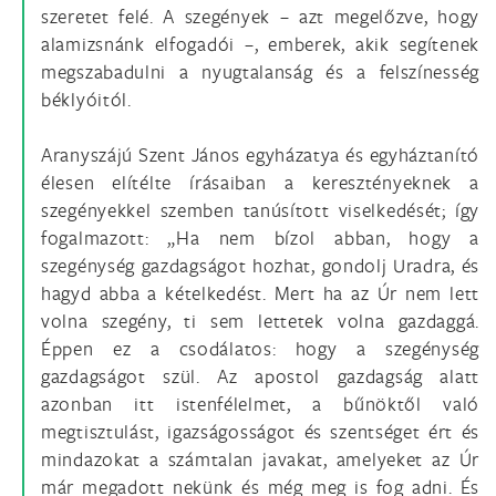
szeretet felé. A szegények – azt megelőzve, hogy
alamizsnánk elfogadói –, emberek, akik segítenek
megszabadulni a nyugtalanság és a felszínesség
béklyóitól.
Aranyszájú Szent János egyházatya és egyháztanító
élesen elítélte írásaiban a keresztényeknek a
szegényekkel szemben tanúsított viselkedését; így
fogalmazott: „Ha nem bízol abban, hogy a
szegénység gazdagságot hozhat, gondolj Uradra, és
hagyd abba a kételkedést. Mert ha az Úr nem lett
volna szegény, ti sem lettetek volna gazdaggá.
Éppen ez a csodálatos: hogy a szegénység
gazdagságot szül. Az apostol gazdagság alatt
azonban itt istenfélelmet, a bűnöktől való
megtisztulást, igazságosságot és szentséget ért és
mindazokat a számtalan javakat, amelyeket az Úr
már megadott nekünk és még meg is fog adni. És