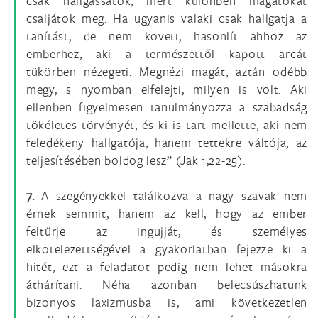
csak hallgassátok, mert különben magatokat
csaljátok meg. Ha ugyanis valaki csak hallgatja a
tanítást, de nem követi, hasonlít ahhoz az
emberhez, aki a természettől kapott arcát
tükörben nézegeti. Megnézi magát, aztán odébb
megy, s nyomban elfelejti, milyen is volt. Aki
ellenben figyelmesen tanulmányozza a szabadság
tökéletes törvényét, és ki is tart mellette, aki nem
feledékeny hallgatója, hanem tettekre váltója, az
teljesítésében boldog lesz” (Jak 1,22-25).
7.
A szegényekkel találkozva a nagy szavak nem
érnek semmit, hanem az kell, hogy az ember
feltűrje az ingujját, és személyes
elkötelezettségével a gyakorlatban fejezze ki a
hitét, ezt a feladatot pedig nem lehet másokra
áthárítani. Néha azonban belecsúszhatunk
bizonyos laxizmusba is, ami következetlen