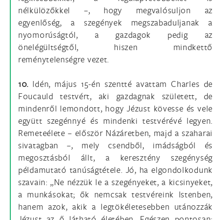
nélkülözőkkel –, hogy megvalósuljon az
egyenlőség, a szegények megszabaduljanak a
nyomorúságtól, a gazdagok pedig az
önelégültségtől, hiszen mindkettő
reménytelenségre vezet.
10.
Idén, május 15-én szentté avattam Charles de
Foucauld testvért, aki gazdagnak született, de
mindenről lemondott, hogy Jézust kövesse és vele
együtt szegénnyé és mindenki testvérévé legyen.
Remeteélete – először Názáretben, majd a szaharai
sivatagban –, mely csendből, imádságból és
megosztásból állt, a keresztény szegénység
példamutató tanúságtétele. Jó, ha elgondolkodunk
szavain: „Ne nézzük le a szegényeket, a kicsinyeket,
a munkásokat; ők nemcsak testvéreink Istenben,
hanem azok, akik a legtökéletesebben utánozzák
Jézust az ő látható életében. Egészen pontosan: