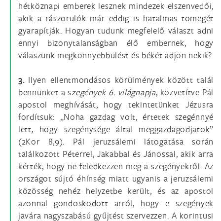
hétköznapi emberek lesznek mindezek elszenvedői,
akik a rászorulók már eddig is hatalmas tömegét
gyarapítják. Hogyan tudunk megfelelő választ adni
ennyi bizonytalanságban élő embernek, hogy
válaszunk megkönnyebbülést és békét adjon nekik?
3.
Ilyen ellentmondásos körülmények között talál
bennünket a s
zegények 6. világnapja
, közvetítve Pál
apostol meghívását, hogy tekintetünket Jézusra
fordítsuk: „Noha gazdag volt, értetek szegénnyé
lett, hogy szegénysége által meggazdagodjatok”
(2Kor 8,9). Pál jeruzsálemi látogatása során
találkozott Péterrel, Jakabbal és Jánossal, akik arra
kérték, hogy ne feledkezzen meg a szegényekről. Az
országot sújtó éhínség miatt ugyanis a jeruzsálemi
közösség nehéz helyzetbe került, és az apostol
azonnal gondoskodott arról, hogy e szegények
javára nagyszabású gyűjtést szervezzen. A korintusi