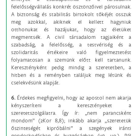
felelősségvállalás konkrét ösztönzőivel párosulnak.
A biztonság és stabilitás birtokolt tőkéjét osszuk
meg azokkal, akiknek el kellett hagyniuk
otthonukat és hazájukat, hogy az életüket
megmentsék. A civil társadalom tagjaiként a
szabadság, a felelősség, a testvériség és a
szolidaritás értékeire való figyelmeztetést
folyamatosan a szemünk előtt kell tartanunk.
Keresztényként pedig mindig a szeretetben, a
hitben és a reményben találjuk meg létünk és
cselekvésünk alapját.
6.
Érdekes megfigyelni, hogy az apostol nem akarja
kényszeríteni a keresztényeket a
szeretetszolgálatra. Így ír: „nem parancsként
mondom” (2Kor 8,8); inkább akarja „szeretetük
őszinteségét kipróbálni” a szegények iránti
gondoskodásban és buzgóságban (vö. uo.). Pál