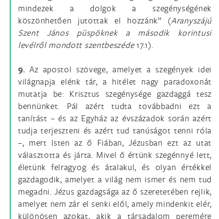
mindezek a dolgok a szegénységének
köszönhetően jutottak el hozzánk” (
Aranyszájú
Szent János püspöknek a második korintusi
levélről mondott szentbeszéde
17.1).
9.
Az apostol szövege, amelyet a szegények idei
világnapja elénk tár, a hitélet nagy paradoxonát
mutatja be: Krisztus szegénysége gazdaggá tesz
bennünket. Pál azért tudta továbbadni ezt a
tanítást – és az Egyház az évszázadok során azért
tudja terjeszteni és azért tud tanúságot tenni róla
–, mert Isten az ő Fiában, Jézusban ezt az utat
választotta és járta. Mivel ő értünk szegénnyé lett,
életünk felragyog és átalakul, és olyan értékkel
gazdagodik, amelyet a világ nem ismer és nem tud
megadni. Jézus gazdagsága az ő szeretetében rejlik,
amelyet nem zár el senki elől, amely mindenkit elér,
különösen azokat, akik a társadalom peremére