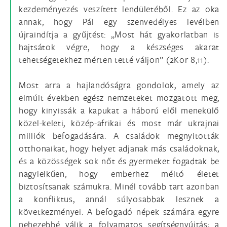
kezdeményezés veszített lendületéből. Ez az oka
annak, hogy Pál egy szenvedélyes levélben
újraindítja a gyűjtést: „Most hát gyakorlatban is
hajtsátok végre, hogy a készséges akarat
tehetségetekhez mérten tetté váljon” (2Kor 8,11).
Most arra a hajlandóságra gondolok, amely az
elmúlt években egész nemzeteket mozgatott meg,
hogy kinyissák a kapukat a háború elől menekülő
közel-keleti, közép-afrikai és most már ukrajnai
milliók befogadására. A családok megnyitották
otthonaikat, hogy helyet adjanak más családoknak,
és a közösségek sok nőt és gyermeket fogadtak be
nagylelkűen, hogy emberhez méltó életet
biztosítsanak számukra. Minél tovább tart azonban
a konfliktus, annál súlyosabbak lesznek a
következményei. A befogadó népek számára egyre
nehezebbé válik a folyamatos segítségnyújtás; a