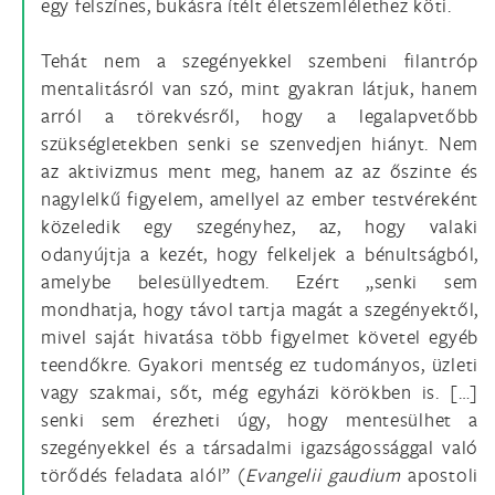
egy felszínes, bukásra ítélt életszemlélethez köti.
Tehát nem a szegényekkel szembeni filantróp
mentalitásról van szó, mint gyakran látjuk, hanem
arról a törekvésről, hogy a legalapvetőbb
szükségletekben senki se szenvedjen hiányt. Nem
az aktivizmus ment meg, hanem az az őszinte és
nagylelkű figyelem, amellyel az ember testvéreként
közeledik egy szegényhez, az, hogy valaki
odanyújtja a kezét, hogy felkeljek a bénultságból,
amelybe belesüllyedtem. Ezért „senki sem
mondhatja, hogy távol tartja magát a szegényektől,
mivel saját hivatása több figyelmet követel egyéb
teendőkre. Gyakori mentség ez tudományos, üzleti
vagy szakmai, sőt, még egyházi körökben is. […]
senki sem érezheti úgy, hogy mentesülhet a
szegényekkel és a társadalmi igazságossággal való
törődés feladata alól” (
Evangelii gaudium
apostoli