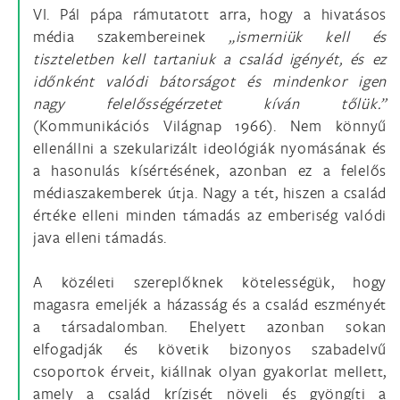
VI. Pál pápa rámutatott arra, hogy a hivatásos
média szakembereinek
„ismerniük kell és
tiszteletben kell tartaniuk a család igényét, és ez
időnként valódi bátorságot és mindenkor igen
nagy felelősségérzetet kíván tőlük.”
(Kommunikációs Világnap 1966). Nem könnyű
ellenállni a szekularizált ideológiák nyomásának és
a hasonulás kísértésének, azonban ez a felelős
médiaszakemberek útja. Nagy a tét, hiszen a család
értéke elleni minden támadás az emberiség valódi
java elleni támadás.
A közéleti szereplőknek kötelességük, hogy
magasra emeljék a házasság és a család eszményét
a társadalomban. Ehelyett azonban sokan
elfogadják és követik bizonyos szabadelvű
csoportok érveit, kiállnak olyan gyakorlat mellett,
amely a család krízisét növeli és gyöngíti a