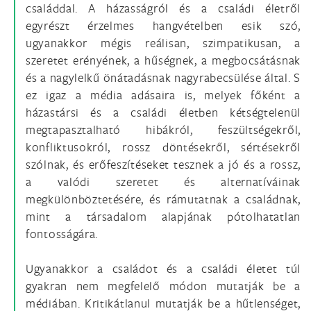
családdal. A házasságról és a családi életről
egyrészt érzelmes hangvételben esik szó,
ugyanakkor mégis reálisan, szimpatikusan, a
szeretet erényének, a hűségnek, a megbocsátásnak
és a nagylelkű önátadásnak nagyrabecsülése által. S
ez igaz a média adásaira is, melyek főként a
házastársi és a családi életben kétségtelenül
megtapasztalható hibákról, feszültségekről,
konfliktusokról, rossz döntésekről, sértésekről
szólnak, és erőfeszítéseket tesznek a jó és a rossz,
a valódi szeretet és alternatíváinak
megkülönböztetésére, és rámutatnak a családnak,
mint a társadalom alapjának pótolhatatlan
fontosságára.
Ugyanakkor a családot és a családi életet túl
gyakran nem megfelelő módon mutatják be a
médiában. Kritikátlanul mutatják be a hűtlenséget,