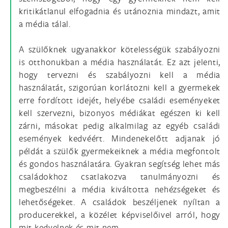
kritikátlanul elfogadnia és utánoznia mindazt, amit
a média tálal.
A szülőknek ugyanakkor kötelességük szabályozni
is otthonukban a média használatát. Ez azt jelenti,
hogy tervezni és szabályozni kell a média
használatát, szigorúan korlátozni kell a gyermekek
erre fordított idejét, helyébe családi eseményeket
kell szervezni, bizonyos médiákat egészen ki kell
zárni, másokat pedig alkalmilag az egyéb családi
események kedvéért. Mindenekelőtt adjanak jó
példát a szülők gyermekeiknek a média megfontolt
és gondos használatára. Gyakran segítség lehet más
családokhoz csatlakozva tanulmányozni és
megbeszélni a média kiváltotta nehézségeket és
lehetőségeket. A családok beszéljenek nyíltan a
producerekkel, a közélet képviselőivel arról, hogy
mit kedvelnek és mit nem.