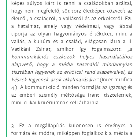
képes súlyos kárt is tenni a családokban azáltal,
hogy nem megfelelő, sőt torz életképet közvetít az
életről, a családról, a vallásról és az erkölcsről. Ezt
a hatalmat, amely vagy védelmezi, vagy lábbal
tiporja az olyan hagyományos értékeket, mint a
vallás, a kultúra és a család, világosan látta a II.
Vatikáni Zsinat, amikor így fogalmazott:
„a
kommunikációs eszközök helyes használatához
alapvető, hogy a média használói mindannyian
tisztában legyenek az erkölcsi rend alapelveivel, és
készek legyenek azok alkalmazására”
(Inter mirifica
4.). A kommunikáció minden formáját az igazság és
az emberi személy méltósága iránti tiszteletnek,
mint etikai kritériumnak kell áthatnia.
3. Ez a megállapítás különösen is érvényes a
formára és módra, miképpen foglalkozik a média a