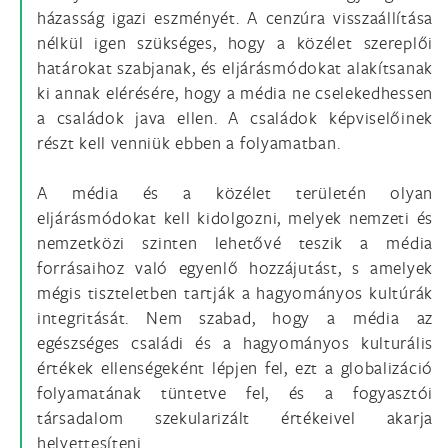
házasság igazi eszményét. A cenzúra visszaállítása
nélkül igen szükséges, hogy a közélet szereplői
határokat szabjanak, és eljárásmódokat alakítsanak
ki annak elérésére, hogy a média ne cselekedhessen
a családok java ellen. A családok képviselőinek
részt kell venniük ebben a folyamatban.
A média és a közélet területén olyan
eljárásmódokat kell kidolgozni, melyek nemzeti és
nemzetközi szinten lehetővé teszik a média
forrásaihoz való egyenlő hozzájutást, s amelyek
mégis tiszteletben tartják a hagyományos kultúrák
integritását. Nem szabad, hogy a média az
egészséges családi és a hagyományos kulturális
értékek ellenségeként lépjen fel, ezt a globalizáció
folyamatának tüntetve fel, és a fogyasztói
társadalom szekularizált értékeivel akarja
helyettesíteni.