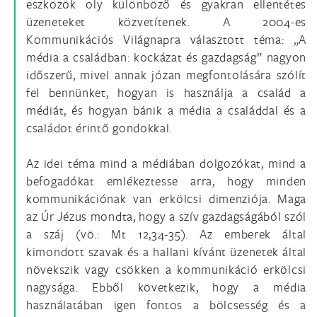
eszközök oly különböző és gyakran ellentétes
üzeneteket közvetítenek. A 2004-es
Kommunikációs Világnapra választott téma: „A
média a családban: kockázat és gazdagság” nagyon
időszerű, mivel annak józan megfontolására szólít
fel bennünket, hogyan is használja a család a
médiát, és hogyan bánik a média a családdal és a
családot érintő gondokkal.
Az idei téma mind a médiában dolgozókat, mind a
befogadókat emlékeztesse arra, hogy minden
kommunikációnak van erkölcsi dimenziója. Maga
az Úr Jézus mondta, hogy a szív gazdagságából szól
a száj (vö.: Mt 12,34-35). Az emberek által
kimondott szavak és a hallani kívánt üzenetek által
növekszik vagy csökken a kommunikáció erkölcsi
nagysága. Ebből következik, hogy a média
használatában igen fontos a bölcsesség és a