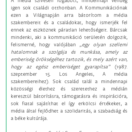
A média szívesen fogadott, mindennapi vendég
igen sok családi otthonban. A Kommunikációnak
ezen a Világnapján arra bátorítom a média
szakembereit és a családokat, hogy ismerjék fel
ennek az eszköznek páratlan lehetőségeit. Bárcsak
mindenki, aki a kommunikáció területén dolgozik,
felismerné, hogy valójában
„egy olyan szellemi
hatalomnak a szolgája és munkása, amely az
emberiség örökségéhez tartozik, és mely azért van,
hogy az egész emberiséget gyarapítsa”
(1987.
szeptember 15. Los Angeles, A média
szakembereihez). Sok család talál a mindennapi
közösségi élethez és szeretethez a médián
keresztül bátorításra, támogatásra és inspirációra,
sok fiatal sajátíthat el így erkölcsi értékeket, a
média által fejlődhet a szolidaritás, a szabadság és
a béke kultúrája.