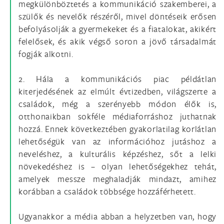
megkülönböztetés a kommunikáció szakemberei, a
szülők és nevelők részéről, mivel döntéseik erősen
befolyásolják a gyermekeket és a fiatalokat, akikért
felelősek, és akik végső soron a jövő társadalmát
fogják alkotni.
2. Hála a kommunikációs piac példátlan
kiterjedésének az elmúlt évtizedben, világszerte a
családok, még a szerényebb módon élők is,
otthonaikban sokféle médiaforráshoz juthatnak
hozzá. Ennek következtében gyakorlatilag korlátlan
lehetőségük van az információhoz jutáshoz a
neveléshez, a kulturális képzéshez, sőt a lelki
növekedéshez is – olyan lehetőségekhez tehát,
amelyek messze meghaladják mindazt, amihez
korábban a családok többsége hozzáférhetett.
Ugyanakkor a média abban a helyzetben van, hogy