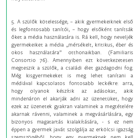
5. A szülők kötelessége, – akik gyermekeiknek első
és legfontosabb tanítói, – hogy elsőként tanítsák
őket a média használatára is. Rá kell, hogy neveljék
gyermekeiket a média „mérsékelt, kritikus, éber és
okos használatára” otthonaikban. (Familiaris
Consortio 76). Amennyiben ezt következetesen
megteszik a szülők, a családi élet gazdagodni fog.
Még kisgyermekeket is meg lehet tanítani a
médiával kapcsolatos fontosabb leckékre: arra,
hogy olyanok készítik az adásokat, akik
mindenáron el akarják adni az üzenetüket, hogy
ezek az üzenetek gyakran valaminek a megtételére
akarnak rávenni, valaminek a megvásárlására, egy
bizonyos magatartás kialakítására, - s ez nem
éppen a gyermek javát szolgálja az erkölcsi igazság
szemszögéből, hogy egy gyermeknek nem kell