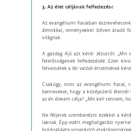
3. Az élet céljának felfedezés
e
Az evangéliumi fiatalban észrevehetünk
álmokkal, reményekkel: bőven áradó fo
világnak.
A gazdag ifjú azt kérdi Jézustól: „Mit
felelősségeitek felfedezéséé. Ezen kív
felvessétek a lét valódi értelmének kér
Csakúgy, mint az evangéliumi fiatal, 
benneteket, hogy a középszerű életnél 
az én életem célja? „Mit kell tennem, h
Ne féljetek szembenézni ezekkel a kérd
laknak. Épp ezért meghallgatást nyerne
boldogságra vonatkozó elvárásaitoknak