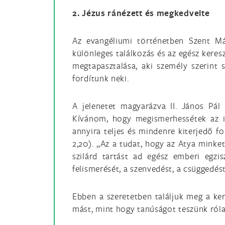
2. Jézus ránézett és megkedvelte
Az evangéliumi történetben Szent Má
különleges találkozás és az egész keres
megtapasztalása, aki személy szerint 
fordítunk neki.
A jelenetet magyarázva II. János Pál
Kívánom, hogy megismerhessétek az iga
annyira teljes és mindenre kiterjedő f
2,20). „Az a tudat, hogy az Atya minket
szilárd tartást ad egész emberi egzis
felismerését, a szenvedést, a csüggedést
Ebben a szeretetben találjuk meg a ker
mást, mint hogy tanúságot teszünk róla