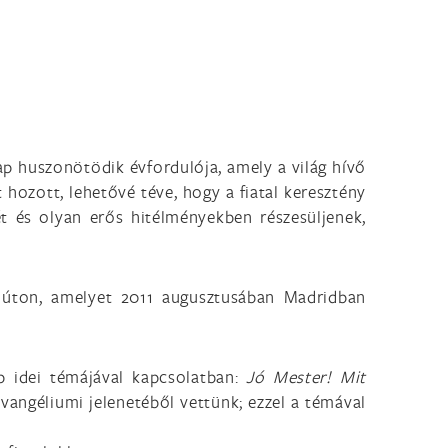
nap huszonötödik évfordulója, amely a világ hívő
 hozott, lehetővé téve, hogy a fiatal keresztény
ét és olyan erős hitélményekben részesüljenek,
tő úton, amelyet 2011 augusztusában Madridban
p idei témájával kapcsolatban:
Jó Mester! Mit
evangéliumi jelenetéből vettünk; ezzel a témával