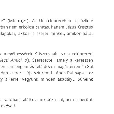
e” (Mk 10,21). Az Úr tekintetében rejtőzik e
orban nem erkölcsi tanítás, hanem Jézus Krisztus
zdagokat; akkor is szeret minket, amikor hátat
y megélhessétek Krisztusnak ezt a tekintetét!
lecti Amici, 7.
). Szeretettel, amely a kereszten
szeretett engem és feláldozta magát értem” (Gal
an szeret – írja szintén II. János Pál pápa – ez
ogy sikerrel vegyünk minden akadályt: bűneink
 ha valóban találkoztunk Jézussal, nem tehetünk
 övével!