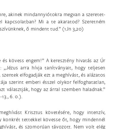
tenre, akinek mindannyiótokra megvan a szeretet-
el kapcsolatban? Mi a te akaratod? Szeretném
l szívünknek, ő mindent tud.” (1Jn 3,20)
re és kövess engem!” A keresztény hivatás az Úr
 „Jézus arra hívja tanítványait, hogy teljesen
A szentek elfogadják ezt a meghívást, és alázatos
kája szerint emberi ésszel olykor felfoghatatlan,
t választják, hogy az árral szemben haladnak.”
., 6. o.).
eghívást Krisztus követésére, hogy intenzív,
gy konkrét tettekkel kövesse őt, hogy mindennél
meghívást, és szomorúan távozott. Nem volt elég