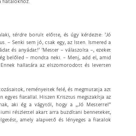
 fiatalokhoz.
ki, térdre borult előtte, és úgy kérdezte: ’Jó
. – Senki sem jó, csak egy, az Isten. Ismered a
dat és anyádat!’ ’Mester – válaszolta –, ezeket
ég belőled – mondta neki. – Menj, add el, amid
 Ennek hallatára az elszomorodott és leverten
akozásaitok, reményeitek felé, és megmutatja azt
 egyes fiatallal. Hiszen Krisztus megszakítja az
nnak, aki ég a vágytól, hogy a „Jó Mesterrel”
iumi részlettel akart arra buzdítani benneteket,
lgetést, amely alapvető és lényeges a fiatalok