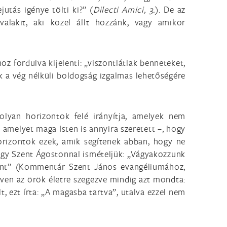
utás igénye tölti ki?” (
Dilecti Amici, 3.
). De az
valakit, aki közel állt hozzánk, vagy amikor
z fordulva kijelenti: „viszontlátlak benneteket,
ak a vég nélküli boldogság izgalmas lehetőségére
olyan horizontok felé irányítja, amelyek nem
 amelyet maga Isten is annyira szeretett –, hogy
rizontok ezek, amik segítenek abban, hogy ne
hogy Szent Ágostonnal ismételjük: „Vágyakozzunk
ent” (Kommentár Szent János evangéliumához,
even az örök életre szegezve mindig azt mondta:
t, ezt írta: „A magasba tartva”, utalva ezzel nem