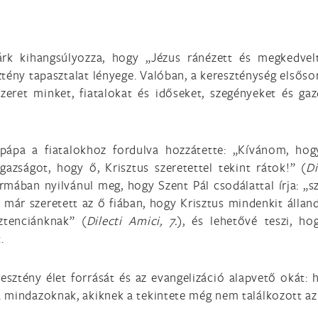
rk kihangsúlyozza, hogy „Jézus ránézett és megkedvelt
ztény tapasztalat lényege. Valóban, a kereszténység elsős
szeret minket, fiatalokat és időseket, szegényeket és ga
 pápa a fiatalokhoz fordulva hozzátette: „Kívánom, hog
zságot, hogy ő, Krisztus szeretettel tekint rátok!” (
Di
ormában nyilvánul meg, hogy Szent Pál csodálattal írja: „
 már szeretett az ő fiában, hogy Krisztus mindenkit állandó
ztenciánknak” (
Dilecti Amici, 7.
), és lehetővé teszi, h
.
esztény élet forrását és az evangelizáció alapvető okát:
 mindazoknak, akiknek a tekintete még nem találkozott az