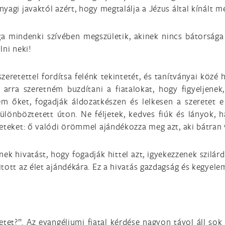
yagi javaktól azért, hogy megtalálja a Jézus által kínált 
a mindenki szívében megszületik, akinek nincs bátorsága
lni neki!
eretettel fordítsa felénk tekintetét, és tanítványai közé 
n arra szeretném buzdítani a fiatalokat, hogy figyeljen
em őket, fogadják áldozatkészen és lelkesen a szeretet e
ülönböztetett úton. Ne féljetek, kedves fiúk és lányok, ha
eteket: ő valódi örömmel ajándékozza meg azt, aki bátran 
nek hivatást, hogy fogadják hittel azt, igyekezzenek szil
tott az élet ajándékára. Ez a hivatás gazdagság és kegyel
etet?”. Az evangéliumi fiatal kérdése nagyon távol áll sok