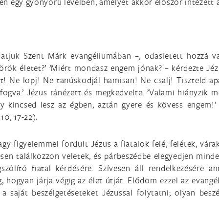
ben egy gyönyörű levélben, amelyet akkor először intézett a
atjuk Szent Márk evangéliumában –, odasietett hozzá vala
örök életet?’ ’Miért mondasz engem jónak? – kérdezte Jézus
t! Ne lopj! Ne tanúskodjál hamisan! Ne csalj! Tiszteld apá
ogva.’ Jézus ránézett és megkedvelte. ’Valami hiányzik m
gy kincsed lesz az égben, aztán gyere és kövess engem!’
10, 17-22).
gy figyelemmel fordult Jézus a fiatalok felé, felétek, vár
sen találkozzon veletek, és párbeszédbe elegyedjen minden
szólító fiatal kérdésére. Szívesen áll rendelkezésére a
 hogyan járja végig az élet útját. Elődöm ezzel az evangél
 saját beszélgetéseteket Jézussal folytatni; olyan beszé