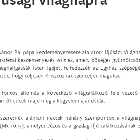
I. János Pál pápa kezdeményezésére alapított Ifjúsági Világ
. Prófétai kezdeményezés volt ez, amely bőséges gyümölcsöt
eghallgassák Isten igéjét, felfedezzék az Egyház szépség
tek, hogy teljesen Krisztusnak szenteljék magukat.
egy fontos állomás a következő világtalálkozó felé veze
an élhetitek majd meg a kegyelem ajándékát.
 szeretnék ajánlani nektek néhány szempontot a világna
(Mk 10,17), amelyet Jézus és a gazdag ifjú találkozásának 