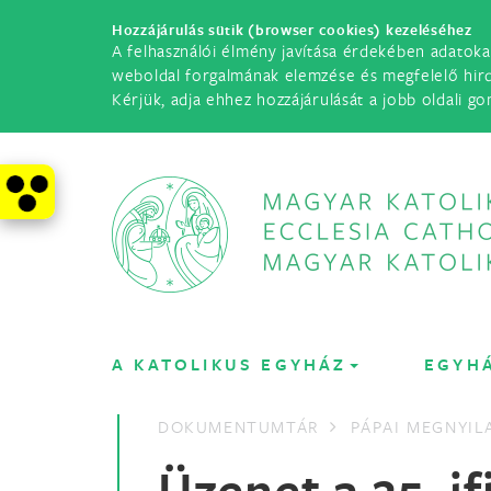
Hozzájárulás sütik (browser cookies) kezeléséhez
A felhasználói élmény javítása érdekében adatoka
weboldal forgalmának elemzése és megfelelő hir
Kérjük, adja ehhez hozzájárulását a jobb oldali go
A KATOLIKUS EGYHÁZ
EGYH
DOKUMENTUMTÁR
PÁPAI MEGNYI
Üzenet a 25. if