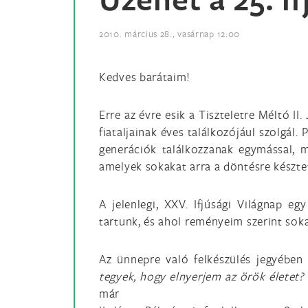
2010. március 28., vasárnap 12:00
Kedves barátaim!
Erre az évre esik a Tiszteletre Méltó I
fiataljainak éves találkozójául szolgál
generációk találkozzanak egymással, m
amelyek sokakat arra a döntésre késztet
A jelenlegi, XXV. Ifjúsági Világnap 
tartunk, és ahol reményeim szerint sok
Az ünnepre való felkészülés jegyében
tegyek, hogy elnyerjem az örök életet?
már