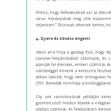
Ahhoz, hogy felfedezzétek azt az életcé
terve. Kérdezzétek meg tőle bizalomm
teljesíteni.” Biztosak lehettek benne, ho
4. Gyere és kövess engem!
Jézus arra hívja a gazdag ifjút, hogy 
szeretet-felajánlásából származik, és
ajánlják fel életüket, emberi számítás é
szelídséggel követik a keresztre feszíte
abban lakozik, hogy nem önmagukat hel
(XVI. Benedek homíliája a boldoggáavat
Oly sok tanítványának példáján keres
gyümölcsöző módon éljetek a világban. 
jobban szeresse, és felebarátain keres