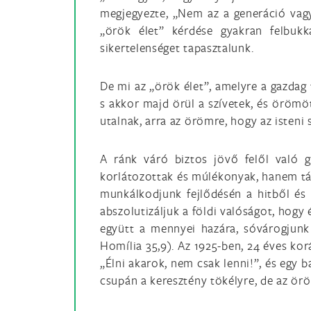
megjegyezte, „Nem az a generáció vagyu
„örök élet” kérdése gyakran felbukka
sikertelenséget tapasztalunk.
De mi az „örök élet”, amelyre a gazdag 
s akkor majd örül a szívetek, és örömöt
utalnak, arra az örömre, hogy az isteni 
A ránk váró biztos jövő felől való g
korlátozottak és múlékonyak, hanem tága
munkálkodjunk fejlődésén a hitből és
abszolutizáljuk a földi valóságot, hog
együtt a mennyei hazára, sóvárogjun
Homília 35,9). Az 1925-ben, 24 éves ko
„Élni akarok, nem csak lenni!”, és egy 
csupán a keresztény tökélyre, de az örök