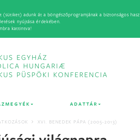
t (sütiket) adunk át a böngészőprogramjának a biztonságos haszn
detések nyújtása érdekében.
mbra kattintva!
ÁZMEGYÉK
ADATTÁR
LATKOZÁSOK
XVI. BENEDEK PÁPA (2005-2013)
júsági világnapra