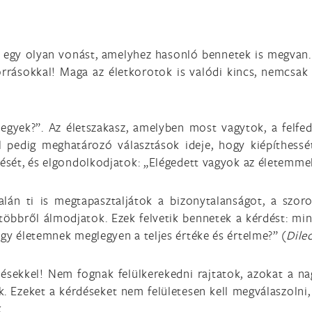
 egy olyan vonást, amelyhez hasonló bennetek is megvan. T
rrásokkal! Maga az életkorotok is valódi kincs, nemcsak
 tegyek?”. Az életszakasz, amelyben most vagytok, a felf
ül pedig meghatározó választások ideje, hogy kiépíthessé
dését, és elgondolkodjatok: „Elégedett vagyok az életemme
talán ti is megtapasztaljátok a bizonytalanságot, a szor
többről álmodjatok. Ezek felvetik bennetek a kérdést: min 
ogy életemnek meglegyen a teljes értéke és értelme?” (
Dilec
ésekkel! Nem fognak felülkerekedni rajtatok, azokat a na
k. Ezeket a kérdéseket nem felületesen kell megválaszolni,
.