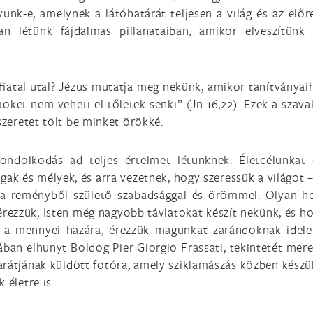
nk-e, amelynek a látóhatárát teljesen a világ és az előrej
n létünk fájdalmas pillanataiban, amikor elveszítünk 
fiatal utal? Jézus mutatja meg nekünk, amikor tanítványaiho
öket nem veheti el tőletek senki” (Jn 16,22). Ezek a szav
szeretet tölt be minket örökké.
ondolkodás ad teljes értelmet létünknek. Életcélunkat 
k és mélyek, és arra vezetnek, hogy szeressük a világot –
 a reményből születő szabadsággal és örömmel. Olyan ho
y érezzük, Isten még nagyobb távlatokat készít nekünk, és 
k a mennyei hazára, érezzük magunkat zarándoknak idel
rában elhunyt Boldog Pier Giorgio Frassati, tekintetét mer
barátjának küldött fotóra, amely sziklamászás közben készül
 életre is.