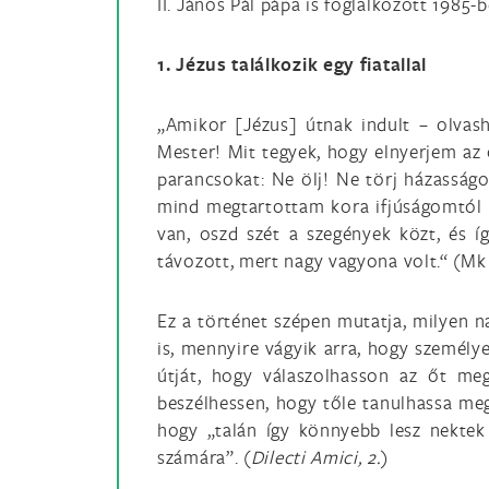
II. János Pál pápa is foglalkozott 1985-
1. Jézus találkozik egy fiatallal
„Amikor [Jézus] útnak indult – olvash
Mester! Mit tegyek, hogy elnyerjem az 
parancsokat: Ne ölj! Ne törj házasságo
mind megtartottam kora ifjúságomtól f
van, oszd szét a szegények közt, és í
távozott, mert nagy vagyona volt.“ (Mk 
Ez a történet szépen mutatja, milyen na
is, mennyire vágyik arra, hogy személye
útját, hogy válaszolhasson az őt meg
beszélhessen, hogy tőle tanulhassa meg,
hogy „talán így könnyebb lesz nektek a
számára”. (
Dilecti Amici, 2.
)