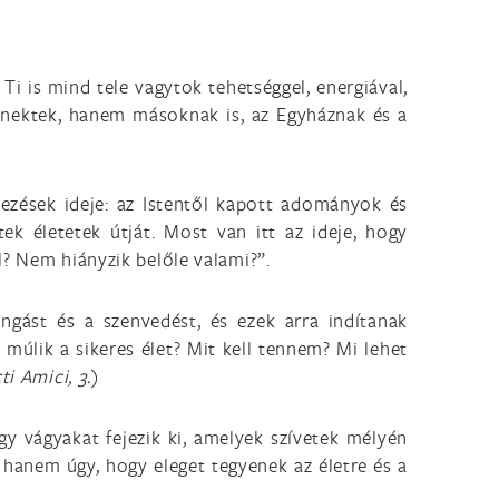
i is mind tele vagytok tehetséggel, energiával,
 nektek, hanem másoknak is, az Egyháznak és a
edezések ideje: az Istentől kapott adományok és
tek életetek útját. Most van itt az ideje, hogy
l? Nem hiányzik belőle valami?”.
ongást és a szenvedést, és ezek arra indítanak
múlik a sikeres élet? Mit kell tennem? Mi lehet
ti Amici, 3.
)
gy vágyakat fejezik ki, amelyek szívetek mélyén
 hanem úgy, hogy eleget tegyenek az életre és a