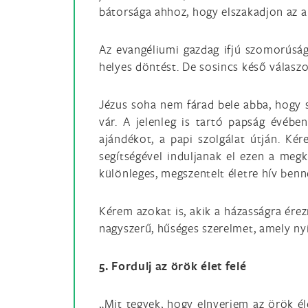
bátorsága ahhoz, hogy elszakadjon az an
Az evangéliumi gazdag ifjú szomorúság
helyes döntést. De sosincs késő válaszo
Jézus soha nem fárad bele abba, hogy sz
vár. A jelenleg is tartó papság évébe
ajándékot, a papi szolgálat útján. Kér
segítségével induljanak el ezen a megk
különleges, megszentelt életre hív benn
Kérem azokat is, akik a házasságra érez
nagyszerű, hűséges szerelmet, amely nyi
5. Fordulj az örök élet felé
„Mit tegyek, hogy elnyerjem az örök él