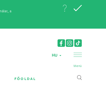
álat, a
HU
Menü
FŐOLDAL