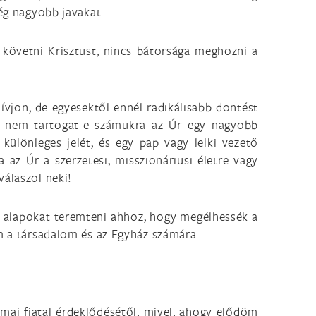
még nagyobb javakat.
 követni Krisztust, nincs bátorsága meghozni a
hívjon; de egyesektől ennél radikálisabb döntést
ek, nem tartogat-e számukra az Úr egy nagyobb
 különleges jelét, és egy pap vagy lelki vezető
 az Úr a szerzetesi, misszionáriusi életre vagy
válaszol neki!
árd alapokat teremteni ahhoz, hogy megélhessék a
em a társadalom és az Egyház számára.
 mai fiatal érdeklődésétől, mivel, ahogy elődöm