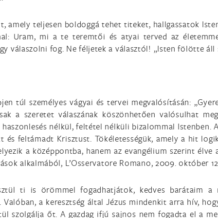
lt, amely teljesen boldoggá tehet titeket, hallgassatok Is
al: Uram, mi a te teremtői és atyai terved az életemm
gy válaszolni fog. Ne féljetek a választól! „Isten fölötte ál
lépjen túl személyes vágyai és tervei megvalósításán: „Gye
 csak a szeretet válaszának köszönhetően valósulhat meg:
s haszonlesés nélkül, feltétel nélküli bizalommal Istenben. 
tt és feltámadt Krisztust. Tökéletességük, amely a hit logi
yezik a középpontba, hanem az evangélium szerint élve az
ások alkalmából, L’Osservatore Romano, 2009. október 12-13
ztül ti is örömmel fogadhatjátok, kedves barátaim a m
Valóban, a keresztség által Jézus mindenkit arra hív, ho
ztül szolgálja őt. A gazdag ifjú sajnos nem fogadta el a 