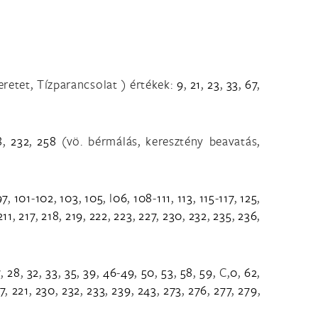
eretet, Tízparancsolat ) értékek:
9
,
21
,
23
,
33
,
67
,
8
,
232
,
258
(vö. bérmálás, keresztény beavatás,
97
,
101
-
102
,
103
,
105
, l
06
,
108
-
111
,
113
,
115
-
117
,
125
,
211
,
217
,
218
,
219
,
222
,
223
,
227
,
230
,
232
,
235
,
236
,
7
,
28
,
32
,
33
,
35
,
39
,
46
-
49
,
50
,
53
,
58
,
59
, C,
0
,
62
,
7
,
221
,
230
,
232
,
233
,
239
,
243
,
273
,
276
,
277
,
279
,