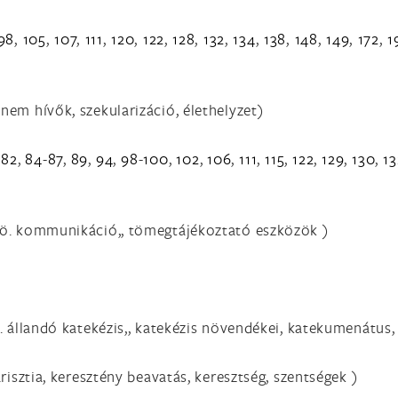
98
,
105
,
107
,
111
,
120
,
122
,
128
,
132
,
134
,
138
,
148
,
149
,
172
,
1
 nem hívők, szekularizáció, élethelyzet)
,
82
,
84
-
87
,
89
,
94
,
98
-
100
,
102
,
106
,
111
,
115
,
122
,
129
,
130
,
13
ö. kommunikáció,, tömegtájékoztató eszközök )
ö. állandó katekézis,, katekézis növendékei, katekumenátu
isztia, keresztény beavatás, keresztség, szentségek )