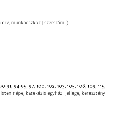
 terv, munkaeszköz [szerszám])
90
-
91
,
94
-
95
,
97
,
100
,
102
,
103
,
105
,
108
,
109
,
115
,
 Isten népe, katekézis egyházi jellege, keresztény