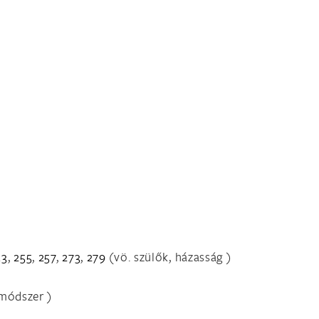
53
,
255
,
257
,
273
,
279
(vö. szülők, házasság )
módszer )