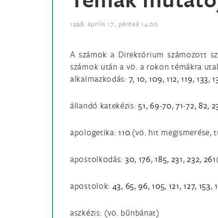
1998. április 17., péntek 14:00
A számok a Direktórium számozott sza
számok után a vö. a rokon témákra utal
alkalmazkodás:
7
,
10
,
109
,
112
,
119
,
133
,
1
állandó katekézis:
51
,
69
-
70
,
71
-
72
,
82
,
2
apologetika:
110
.(vö. hit megismerése,
apostolkodás:
30
,
176
,
185
,
231
,
232
,
261
apostolok:
43
,
65
,
96
,
105
,
121
,
127
,
153
,
aszkézis: (vö. bűnbánat)