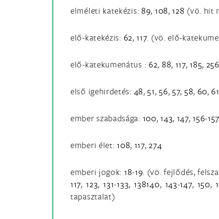
elméleti katekézis:
89
,
108
,
128
(vö. hit 
elő-katekézis:
62
,
117
. (vö. elő-katekum
elő-katekumenátus :
62
,
88
,
117
,
185
,
25
első igehirdetés:
48
,
51
,
56
,
57
,
58
,
60
,
6
ember szabadsága:
100
,
143
,
147
,
156
-
15
emberi élet:
108
,
117
,
274
emberi jogok:
18
-
19
. (vö. fejlődés, fel
117
,
123
,
131
-
133
,
138140
,
143
-
147
,
150
,
tapasztalat)