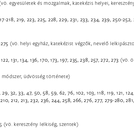
 (vö. egyesületek és mozgalmak, katekézis helyei, kereszté
17
-
218
,
219
,
223
,
225
,
228
,
229
,
231
,
233
,
234
,
239
,
250
-
252
,
-
275
(vö. helyi egyház, katekézist végzők, nevelő lelkipász
,
122
,
131
,
134
,
136
,
170
,
173
,
197
,
235
,
238
,
257
,
272
,
273
(vö. ö
 módszer, üdvösség története)
,
29
,
32
,
33
,
47
,
50
,
58
,
59
,
62
,
76
,
102
,
103
,
118
,
119
,
121
,
124
,
210
,
212
,
213
,
232
,
236
,
244
,
258
,
266
,
276
,
277
,
279
-
280
,
281
5
(vö. keresztény lelkiség, szentek)