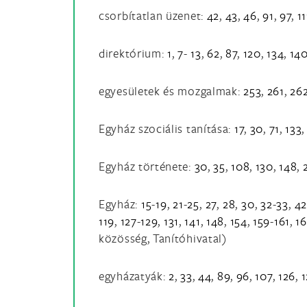
csorbítatlan üzenet:
42
,
43
,
46
,
91
,
97
,
11
direktórium:
1
,
7
-
13
,
62
,
87
,
120
,
134
,
14
egyesületek és mozgalmak:
253
,
261
,
26
Egyház szociális tanítása:
17
,
30
,
71
,
133
Egyház története:
30
,
35
,
108
,
130
,
148
,
Egyház:
15
-
19
,
21
-
25
,
27
,
28
,
30
,
32
-
33
,
4
119
,
127
-
129
,
131
,
141
,
148
,
154
,
159
-
161
,
1
közösség, Tanítóhivatal)
egyházatyák:
2
,
33
,
44
,
89
,
96
,
107
,
126
,
1