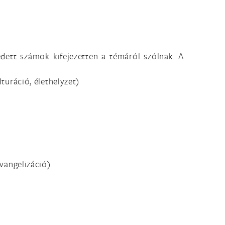
dett számok kifejezetten a témáról szólnak. A
lturáció, élethelyzet)
evangelizáció)