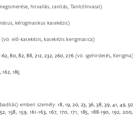
megismerése, hitvallás, tanítás, Tanítóhivatal)
enátus, kérügmatikus katekézis)
6
(vö. elő-katekézis, katekézis kerigmatica)
1
-
62
,
80
,
82
,
88
,
212
,
232
,
260
,
276
(vö. igehirdetés, Kerigma
7
,
162
,
185
szabadítás) emberi személy:
18
,
19
,
20
,
23
,
36
,
38
,
39
,
41
,
49
,
5
152
,
158
,
159
,
161
-
163
,
167
,
170
,
171
,
185
,
188
-
190
,
192
,
200