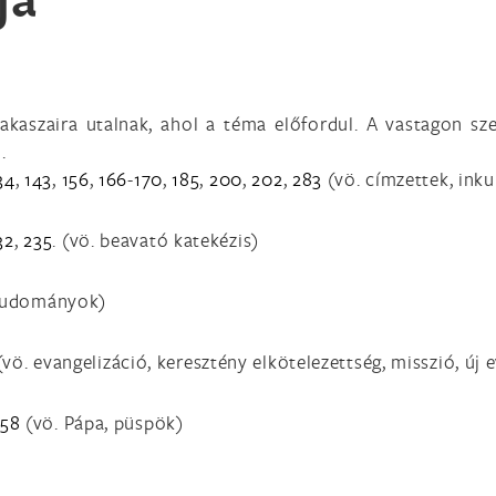
kaszaira utalnak, ahol a téma előfordul. A vastagon sze
.
34
,
143
,
156
,
166
-
170
,
185
,
200
,
202
,
283
(vö. címzettek, inku
32
,
235
. (vö. beavató katekézis)
 tudományok)
(vö. evangelizáció, keresztény elkötelezettség, misszió, új 
158
(vö. Pápa, püspök)