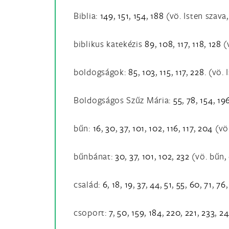
Biblia:
149
,
151
,
154
,
188
(vö. Isten szava,
biblikus katekézis
89
,
108
,
117
,
118
,
128
(v
boldogságok:
85
,
103
,
115
,
117
,
228
. (vö.
Boldogságos Szűz Mária:
55
,
78
,
154
,
19
bűn:
16
,
30
,
37
,
101
,
102
,
116
,
117
,
204
(vö.
bűnbánat:
30
,
37
,
101
,
102
,
232
(vö. bűn,
család:
6
,
18
,
19
,
37
,
44
,
51
,
55
,
60
,
71
,
76
csoport:
7
,
50
,
159
,
184
,
220
,
221
,
233
,
24