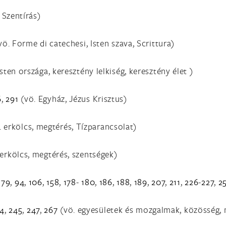
 Szentírás)
ö. Forme di catechesi, Isten szava, Scrittura)
 Isten országa, keresztény lelkiség, keresztény élet )
6
,
291
(vö. Egyház, Jézus Krisztus)
 erkölcs, megtérés, Tízparancsolat)
 erkölcs, megtérés, szentségek)
,
79
,
94
,
106
,
158
,
178
-
180
,
186
,
188
,
189
,
207
,
211
,
226
-
227
,
2
4
,
245
,
247
,
267
(vö. egyesületek és mozgalmak, közösség, 