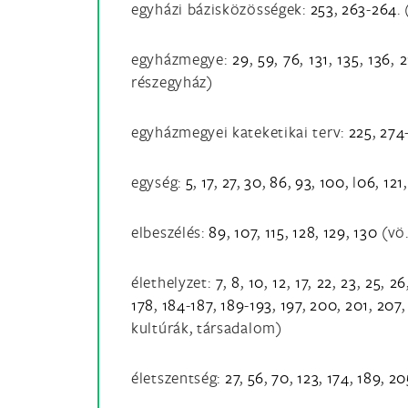
egyházi bázisközösségek:
253
,
263
-
264
.
egyházmegye:
29
,
59
,
76
,
131
,
135
,
136
,
2
részegyház)
egyházmegyei kateketikai terv:
225
,
274
egység:
5
,
17
,
27
,
30
,
86
,
93
,
100
, l
06
,
121
elbeszélés:
89
,
107
,
115
,
128
,
129
,
130
(vö.
élethelyzet:
7
,
8
,
10
,
12
,
17
,
22
,
23
,
25
,
26
178
,
184
-
187
,
189
-
193
,
197
,
200
,
201
,
207
kultúrák, társadalom)
életszentség:
27
,
56
,
70
,
123
,
174
,
189
,
20