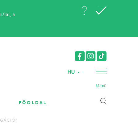
álat, a
HU
Menü
FŐOLDAL
GÁCIÓ)