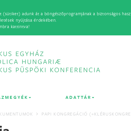
t (sütiket) adunk át a böngészőprogramjának a biztonságos haszn
detések nyújtása érdekében.
mbra kattintva!
ÁZMEGYÉK
ADATTÁR
OKUMENTUMOK
PAPI KONGREGÁCIÓ (=KLÉRUSKONGRE
ja