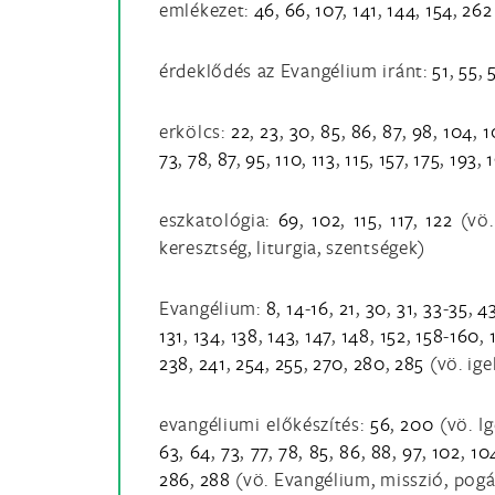
emlékezet:
46
,
66
,
107
,
141
,
144
,
154
,
262
érdeklődés az Evangélium iránt:
51
,
55
,
erkölcs:
22
,
23
,
30
,
85
,
86
,
87
,
98
,
104
,
1
73
,
78
,
87
,
95
,
110
,
113
,
115
,
157
,
175
,
193
,
eszkatológia:
69
,
102
,
115
,
117
,
122
(vö.
keresztség, liturgia, szentségek)
Evangélium:
8
,
14
-
16
,
21
,
30
,
31
,
33
-
35
,
4
131
,
134
,
138
,
143
,
147
,
148
,
152
,
158
-
160
,
238
,
241
,
254
,
255
,
270
,
280
,
285
(vö. ige
evangéliumi előkészítés:
56
,
200
(vö. Ig
63
,
64
,
73
,
77
,
78
,
85
,
86
,
88
,
97
,
102
,
10
286
,
288
(vö. Evangélium, misszió, pogá