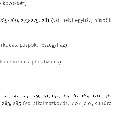
ny közösség)
265
-
269
,
273
-
275
,
281
(vö. helyi egyház, püspök,
torkodás, püspök, részegyház)
kumenizmus, pluralizmus)
,
131
,
133
-
135
,
139
,
151
,
152
,
165
-
167
,
169
,
170
,
176
-
,
283
,
285
(vö. alkalmazkodás, idők jelei, kultúra,