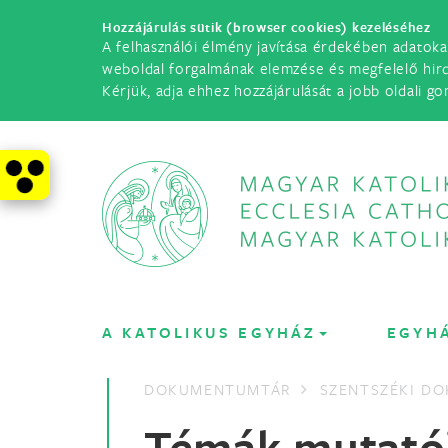
Hozzájárulás sütik (browser cookies) kezeléséhez
A felhasználói élmény javítása érdekében adatoka
weboldal forgalmának elemzése és megfelelő hir
Kérjük, adja ehhez hozzájárulását a jobb oldali go
A KATOLIKUS EGYHÁZ
EGYH
DOKUMENTUMTÁR
SZENTSZÉKI D
Témák mutató