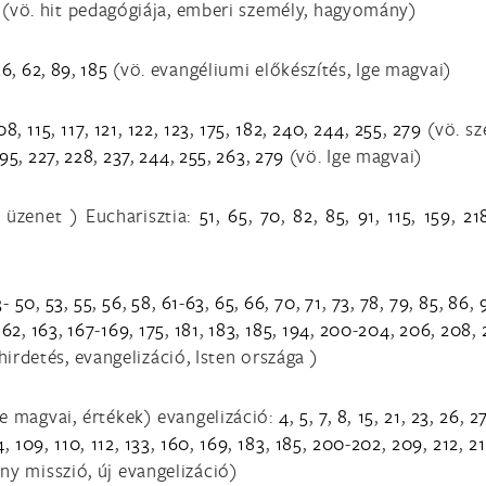
(vö. hit pedagógiája, emberi személy, hagyomány)
56
,
62
,
89
,
185
(vö. evangéliumi előkészítés, Ige magvai)
08
,
115
,
117
,
121
,
122
,
123
,
175
,
182
,
240
,
244
,
255
,
279
(vö. sz
195
,
227
,
228
,
237
,
244
,
255
,
263
,
279
(vö. Ige magvai)
 üzenet ) Eucharisztia:
51
,
65
,
70
,
82
,
85
,
91
,
115
,
159
,
21
3
-
50
,
53
,
55
,
56
,
58
,
61
-
63
,
65
,
66
,
70
,
71
,
73
,
78
,
79
,
85
,
86
,
162
,
163
,
167
-
169
,
175
,
181
,
183
,
185
,
194
,
200
-
204
,
206
,
208
,
hirdetés, evangelizáció, Isten országa )
e magvai, értékek) evangelizáció:
4
,
5
,
7
,
8
,
15
,
21
,
23
,
26
,
2
4
,
109
,
110
,
112
,
133
,
160
,
169
,
183
,
185
,
200
-
202
,
209
,
212
,
21
ny misszió, új evangelizáció)