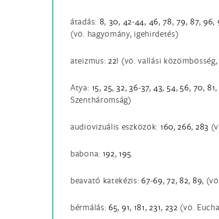
átadás:
8
,
30
,
42
-
44
,
46
,
78
,
79
,
87
,
96
,
(vö. hagyomány, igehirdetés)
ateizmus:
22
l (vö. vallási közömbösség,
Atya:
15
,
25
,
32
,
36
-
37
,
43
,
54
,
56
,
70
,
81
Szentháromság)
audiovizuális eszközök:
160
,
266
,
283
(v
babona:
192
,
195
.
beavató katekézis:
67
-
69
,
72
,
82
,
89
, (v
bérmálás:
65
,
91
,
181
,
231
,
232
(vö. Euchar