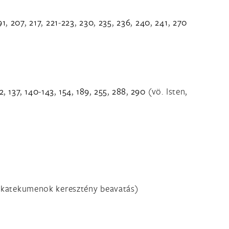
91
,
207
,
217
,
221
-
223
,
230
,
235
,
236
,
240
,
241
,
270
2
,
137
,
140
-
143
,
154
,
189
,
255
,
288
,
290
(vö. Isten,
s, katekumenok keresztény beavatás)