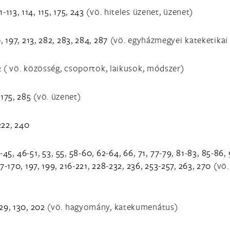
1
-
113
,
114
,
115
,
175
,
243
(vö. hiteles üzenet, üzenet)
0
,
197
,
213
,
282
,
283
,
284
,
287
(vö. egyházmegyei kateketikai
2
( vö. közösség, csoportok, laikusok, módszer)
,
175
,
285
(vö. üzenet)
222
,
240
2
-
45
,
46
-
51
,
53
,
55
,
58
-
60
,
62
-
64
,
66
,
71
,
77
-
79
,
81
-
83
,
85
-
86
,
67
-
170
,
197
,
199
,
216
-
221
,
228
-
232
,
236
,
253
-
257
,
263
,
270
(vö.
29
,
130
,
202
(vö. hagyomány, katekumenátus)